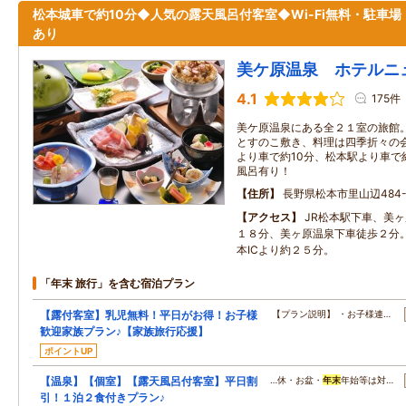
松本城車で約10分◆人気の露天風呂付客室◆Wi-Fi無料・駐車場
あり
美ケ原温泉 ホテルニ
4.1
175件
美ケ原温泉にある全２１室の旅館
とすのこ敷き、料理は四季折々の
より車で約10分、松本駅より車で
風呂有り！
住所
長野県松本市里山辺484-
アクセス
JR松本駅下車、美
１８分、美ヶ原温泉下車徒歩２分
本ICより約２５分。
「年末 旅行」を含む宿泊プラン
【露付客室】乳児無料！平日がお得！お子様
【プラン説明】 ・お子様連…
歓迎家族プラン♪【家族旅行応援】
ポイントUP
【温泉】【個室】【露天風呂付客室】平日割
…休・お盆・
年末
年始等は対…
引！１泊２食付きプラン♪