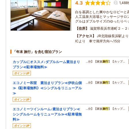
4.3
1,48
白を基調とした爽やかなロビーと
人工温泉大浴場とマッサージサロ
グルはダブルサイズのゆったりベ
住所
滋賀県長浜市港町２－２
アクセス
JR北陸線長浜駅よ
ICより 車で湖岸方向へ15分
「年末 旅行」を含む宿泊プラン
カップルにオススメ♪ダブルルーム素泊まり
…分】【家族
旅行
】【カップ…
プラン≪駐車場無料≫
ポイントUP
エコノミー和室 素泊まりプラン≪伊吹山側
…分】【家族
旅行
】【カップ…
≫《駐車場無料》≪シングルをリニューアル
≫
ポイントUP
エコノミーツインルーム♪素泊まりプラン≪
…分】【家族
旅行
】【カップ…
シングルルームをリニューアル≫≪駐車場無
料≫
ポイントUP