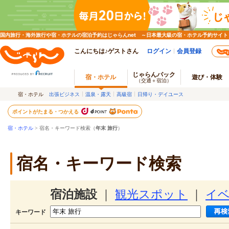
国内旅行・海外旅行や宿・ホテルの宿泊予約はじゃらんnet ～日本最大級の宿・ホテル予約サイト
こんにちは♪ゲストさん
ログイン
会員登録
じゃらんパック
宿・ホテル
遊び・体験
（交通＋宿泊）
宿・ホテル
出張ビジネス
温泉・露天
高級宿
日帰り・デイユース
ポイントがたまる・つかえる
宿・ホテル
> 宿名・キーワード検索（
年末 旅行
）
宿名・キーワード検索
宿泊施設
｜
観光スポット
｜
イ
キーワード