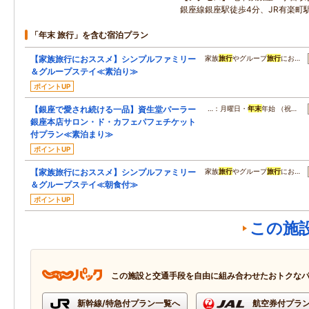
銀座線銀座駅徒歩4分、JR有楽町
「年末 旅行」を含む宿泊プラン
【家族旅行におススメ】シンプルファミリー
家族
旅行
やグループ
旅行
にお…
＆グループステイ≪素泊り≫
ポイントUP
【銀座で愛され続ける一品】資生堂パーラー
…：月曜日・
年末
年始 （祝…
銀座本店サロン・ド・カフェパフェチケット
付プラン≪素泊まり≫
ポイントUP
【家族旅行におススメ】シンプルファミリー
家族
旅行
やグループ
旅行
にお…
＆グループステイ≪朝食付≫
ポイントUP
この施
この施設と交通手段を自由に組み合わせたおトクな
新幹線/特急付プラン一覧へ
航空券付プラ