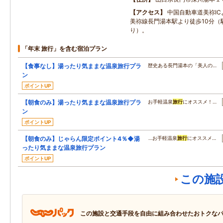
アクセス
中国自動車道美祢IC
美祢線長門湯本駅より徒歩10分（
り）。
「年末 旅行」を含む宿泊プラン
【食事なし】湯ったり気ままな温泉旅行プラ
歴史ある長門湯本の「美人の…
ン
ポイントUP
【朝食のみ】湯ったり気ままな温泉旅行プラ
お手軽温泉
旅行
にオススメ！…
ン
ポイントUP
【朝食のみ】じゃらん限定ポイント4％◆湯
…お手軽温泉
旅行
にオススメ…
ったり気ままな温泉旅行プラン
ポイントUP
この施
この施設と交通手段を自由に組み合わせたおトクな