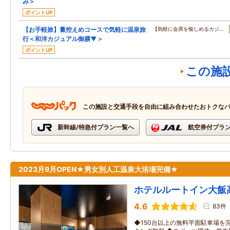
み＞
ポイントUP
【お手軽旅】量控えめコースで気軽に温泉旅
【気軽に会席を愉しめるカジ…
行＜和洋カジュアル御膳▼＞
ポイントUP
この施
この施設と交通手段を自由に組み合わせたおトクな
新幹線/特急付プラン一覧へ
航空券付プラ
2023月9月OPEN★男女別人工温泉大浴場完備★
ホテルルートイン大飯
4.6
83件
◆150台以上の無料平面駐車場を