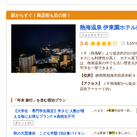
駅からすぐ！商店街も目の前！
熱海温泉 伊東園ホテル
フォトギャラリー
3.6
5,55
ＪＲ（熱海駅）より徒歩約2分の好
ネスにも利便性が高く、ホテル直下
は、熱海温泉の中でも古い歴史を誇
平洋を一望できます。
住所
静岡県熱海市田原本町４
アクセス
ＪＲ熱海駅から徒歩
店街アーケード内）
「年末 旅行」を含む宿泊プラン
【大学生・専門学生限定】学タビ 人数が増
…ります。※
年末
年始等一部…
える毎にお得なプラン!! ※高校生不可
ポイント2%
秋の大型連休 こども半額 1泊2食バイキン
…クは家族で
旅行
を楽しみた…