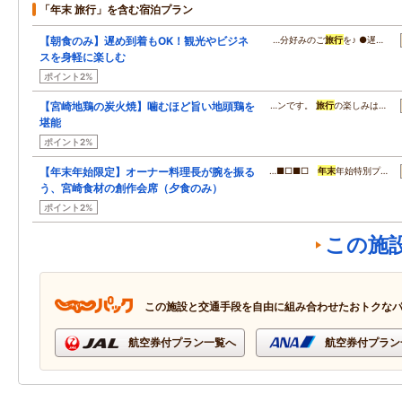
「年末 旅行」を含む宿泊プラン
【朝食のみ】遅め到着もOK！観光やビジネ
…分好みのご
旅行
を♪ ●遅…
スを身軽に楽しむ
ポイント2%
【宮崎地鶏の炭火焼】噛むほど旨い地頭鶏を
…ンです。
旅行
の楽しみは…
堪能
ポイント2%
【年末年始限定】オーナー料理長が腕を振る
…■□■□
年末
年始特別プ…
う、宮崎食材の創作会席（夕食のみ）
ポイント2%
この施
この施設と交通手段を自由に組み合わせたおトクな
航空券付プラン一覧へ
航空券付プラン