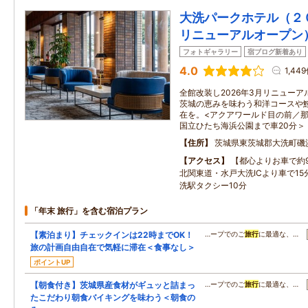
大洗パークホテル（２
リニューアルオープン
フォトギャラリー
宿ブログ新着あり
4.0
1,44
全館改装し2026年3月リニューア
茨城の恵みを味わう和洋コースや
在を。<アクアワールド目の前／那
国立ひたち海浜公園まで車20分＞
住所
茨城県東茨城郡大洗町磯
アクセス
【都心よりお車で約
北関東道・水戸大洗ICより車で1
洗駅タクシー10分
「年末 旅行」を含む宿泊プラン
【素泊まり】チェックインは22時までOK！
…ープでのご
旅行
に最適な、…
旅の計画自由自在で気軽に滞在＜食事なし＞
ポイントUP
【朝食付き】茨城県産食材がギュッと詰まっ
…ープでのご
旅行
に最適な、…
たこだわり朝食バイキングを味わう＜朝食の