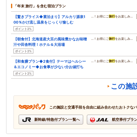
「年末 旅行」を含む宿泊プラン
【驚きプライス◆素泊まり】アルカリ源泉1
…！お得にご
旅行
をお楽しみ…
00％かけ流し温泉をじっくり愉しむ
ポイント2%
【朝食付】北海道産大豆の風味豊かなお味噌
…！お得にご
旅行
をお楽しみ…
汁や田舎料理！ホテル＆大浴場
ポイント2%
【和食膳プラン◆2食付】テーマはヘルシー
…！お得にご
旅行
をお楽しみ…
＆エコノミー◆お食事が少ない分お値打ち
ポイント2%
この施
この施設と交通手段を自由に組み合わせたおトクな
新幹線/特急付プラン一覧へ
航空券付プラ