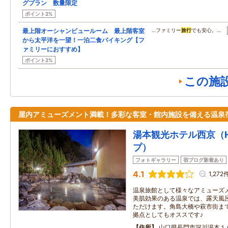
グプラン 数量限定
ポイント2%
最上階オーシャンビュールーム 最上階客室
…ファミリー
旅行
でも安心。…
から太平洋を一望！一泊二食バイキング【フ
ァミリーにおすすめ】
ポイント2%
この施
屋内アミューズメント満載！多彩な客室・館内施設を備える温泉
湯本観光ホテル西京（H
プ）
フォトギャラリー
宿ブログ新着あり
4.1
1,272
温泉旅館として様々なアミューズ
美肌効果のある温泉では、露天風
ただけます。角島大橋や萩市街まで
拠点としてもオススです♪
住所
山口県長門市深川湯本１