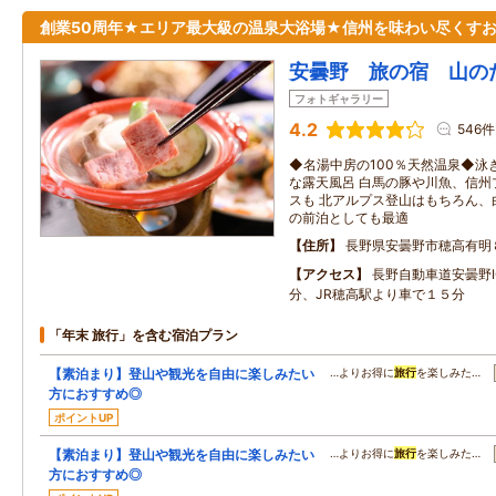
創業50周年★エリア最大級の温泉大浴場★信州を味わい尽くす
安曇野 旅の宿 山の
フォトギャラリー
4.2
546件
◆名湯中房の100％天然温泉◆泳
な露天風呂 白馬の豚や川魚、信州
スも 北アルプス登山はもちろん、
の前泊としても最適
住所
長野県安曇野市穂高有明
アクセス
長野自動車道安曇野
分、JR穂高駅より車で１５分
「年末 旅行」を含む宿泊プラン
【素泊まり】登山や観光を自由に楽しみたい
…よりお得に
旅行
を楽しみた…
方におすすめ◎
ポイントUP
【素泊まり】登山や観光を自由に楽しみたい
…よりお得に
旅行
を楽しみた…
方におすすめ◎