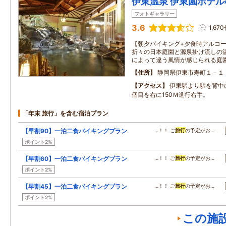
伊東温泉 伊東園ホテル
フォトギャラリー
3.6
1,67
【朝夕バイキング+夕食時アルコー
折々の日本庭園と源泉掛け流しの温
によって違う風情が感じられる庭
住所
静岡県伊東市寿町１－１
アクセス
伊東駅より駅を背中
個目を右に150Ｍ進行右手。
「年末 旅行」を含む宿泊プラン
【早割90】一泊二食バイキングプラン
…！！ ご
旅行
の予定がお…
ポイント2%
【早割60】一泊二食バイキングプラン
…！！ ご
旅行
の予定がお…
ポイント2%
【早割45】一泊二食バイキングプラン
…！！ ご
旅行
の予定がお…
ポイント2%
この施