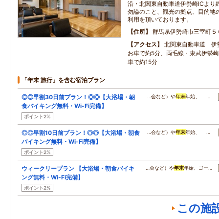
沿・北関東自動車道伊勢崎ICより約
勿論のこと、観光の拠点、目的地
利用を頂いております。
住所
群馬県伊勢崎市三室町５
アクセス
北関東自動車道 伊
お車で約5分、両毛線・東武伊勢
車で約15分
「年末 旅行」を含む宿泊プラン
◎◎早割30日前プラン！◎◎【大浴場・朝
…会など）や
年末
年始、 …
食バイキング無料・Wi-Fi完備】
ポイント2%
◎◎早割10日前プラン！◎◎【大浴場・朝食
…会など）や
年末
年始、 …
バイキング無料・Wi-Fi完備】
ポイント2%
ウィークリープラン 【大浴場・朝食バイキ
…会など）や
年末
年始、ゴー…
ング無料・Wi-Fi完備】
ポイント2%
この施