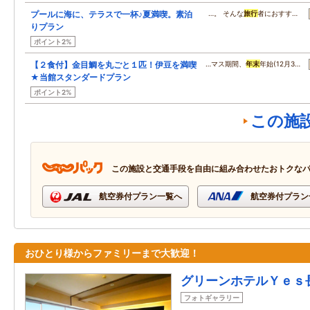
プールに海に、テラスで一杯♪夏満喫。素泊
…。 そんな
旅行
者におすす…
りプラン
ポイント2%
【２食付】金目鯛を丸ごと１匹！伊豆を満喫
…マス期間、
年末
年始(12月3…
★当館スタンダードプラン
ポイント2%
この施
この施設と交通手段を自由に組み合わせたおトクな
航空券付プラン一覧へ
航空券付プラン
おひとり様からファミリーまで大歓迎！
グリーンホテルＹｅｓ
フォトギャラリー