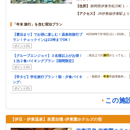
住所
静岡県伊東市松川町１－
アクセス
JR伊東線伊東駅より
「年末 旅行」を含む宿泊プラン
【素泊まり】でお得に楽しむ！温泉街旅行プ
※2026年7月18日(土)～2026…
ラン！チェックインは22時までOK！
ポイント2%
【グループエンジョイ】３名様以上がお得！
…名以上での
旅行
がとっても…
１泊２食バイキングプラン【期間限定】
ポイント2%
【学タビ】学生旅行プラン！朝・夕食バイキ
…・祝前日・
年末
年始等除外…
ング♪
ポイント2%
この施
【伊豆・伊東温泉】泉質自慢♪伊東園ホテルズの宿