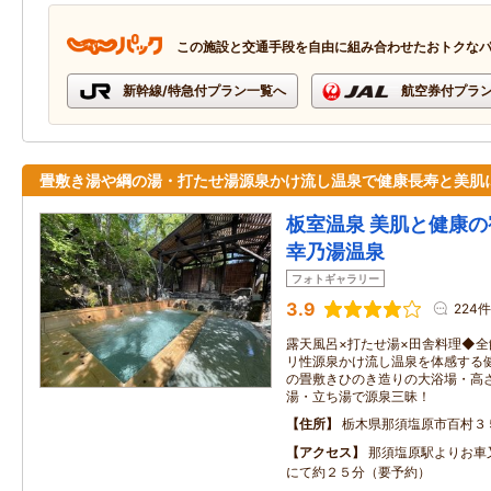
この施設と交通手段を自由に組み合わせたおトクな
新幹線/特急付プラン一覧へ
航空券付プラ
畳敷き湯や綱の湯・打たせ湯源泉かけ流し温泉で健康長寿と美肌
板室温泉 美肌と健康の
幸乃湯温泉
フォトギャラリー
3.9
224件
露天風呂×打たせ湯×田舎料理◆
リ性源泉かけ流し温泉を体感する健
の畳敷きひのき造りの大浴場・高
湯・立ち湯で源泉三昧！
住所
栃木県那須塩原市百村３
アクセス
那須塩原駅よりお車
にて約２５分（要予約）