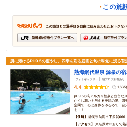
この施
この施設と交通手段を自由に組み合わせたおトクな
新幹線/特急付プラン一覧へ
航空券付プラ
肌に溶けるPH9.5の癒やし。四季を彩る庭園と旬の味覚に浸る贅
熱海網代温泉 源泉の
フォトギャラリー
宿ブログ新着あり
4.4
1,83
pH9.5の高アルカリ性泉と豊富
かくし潤いを与える美肌の湯。四
空間で、心と身体をゆるめて、自
を！！
住所
静岡県熱海市下多賀966
アクセス
東名厚木ICおりて