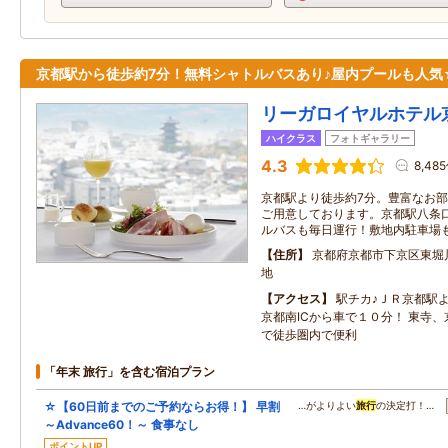
京都駅から徒歩約7分！無料シャトルバスあり♪屋内プールも人気
リーガロイヤルホテル
ハイクラス
フォトギャラリー
4.3
8,48
京都駅より徒歩約7分。豊富なお
ご用意しております。京都駅八条
ルバスも毎日運行！敷地内駐車場
住所
京都府京都市下京区東堀
地
アクセス
駅チカ♪ＪＲ京都駅
京都南ICから車で１０分！ 東寺
で徒歩圏内で便利
「年末 旅行」を含む宿泊プラン
☆【60日前までのご予約ならお得！】 早割
…がよりよい
旅行
の決定打！…
～Advance60！～ 食事なし
ポイントUP