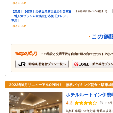
ポイントUP
【温泉】【個室】天然温泉露天風呂付客室■
【お部屋自慢4つの特徴】 そ…
一番人気プラン☆家族旅行応援【クレジット
専用】
ポイントUP
この施
この施設と交通手段を自由に組み合わせたおトクな
新幹線/特急付プラン一覧へ
航空券付プラ
2023年6月リニューアルOPEN！ 無料バイキング朝食・駐車場
ホテルルートイン伊勢
4.3
216件
無料駐車場153台完備(普通車以外