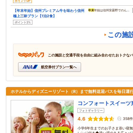
ポイントUP
【年末年始】信州プレミアム牛を味わう信州
年末
年始は信州安曇野でのん…
極上三昧プラン【1泊2食】
ポイント2%
この施
この施設と交通手段を自由に組み合わせたおトクな
航空券付プラン一覧へ
ホテルからディズニーリゾート（R）まで無料送迎バスを毎日運行
コンフォートスイーツ
フォトギャラリー
4.6
358件
小学6年生までのお子さま添い寝
レンジ付き◆洗い場のある広々バス