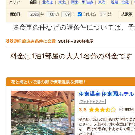
エリア
全国
｜
北海道
｜
東北
｜
関東・甲信越
｜
東海
｜
近畿・北陸
｜
年
月
日
日付未定
泊
宿泊日
人数等
※食事条件などの諸条件については、予
889
軒 絞込み条件に合致
301軒～330軒表示
料金は1泊1部屋の大人1名分の料金で
花と海といで湯の街で伊東温泉を満喫！
伊東温泉 伊東園ホテル
フォトギャラリー
3.6
692件
温泉掛け流しの自慢の大浴場で寛
ださい。 人気の川側の客室は日中
を、 夜は幻想的な竹あかりで癒し
だけます。