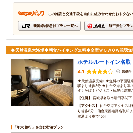
この施設と交通手段を自由に組み合わせたおトクな
新幹線/特急付プラン一覧へ
航空券付プラ
◆天然温泉大浴場◆朝食バイキング無料◆全室ＷＯＷＯＷ視聴無
ホテルルートイン名取
4.1
659件
★天然温泉完備♪ ★無料の平面駐車
駅より徒歩8分 ★仙台空港より車で
すぐそば！ビジネス・観光に是非
住所
宮城県名取市増田字関下
アクセス
仙台空港アクセス線
り徒歩8分 仙台東部道路名取IC
空港より車で15分
「年末 旅行」を含む宿泊プラン