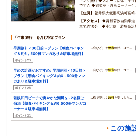
キング無料 ◆スポーツ団体・学
です☆ ◆娯楽室（漫画コーナー）
住所
福井県大飯郡高浜町宮崎
アクセス
◆舞鶴若狭自動車道
車で約10分 ◆小浜線 若狭高浜
「年末 旅行」を含む宿泊プラン
早期割引＜30日前＞プラン【朝食バイキン
…会など）や
年末
年始、ゴー…
グ＆約6，500冊マンガあり＆駐車場無料】
ポイント2%
早めの計画がおすすめ♪ 早期割引＜10日前＞
…会など）や
年末
年始、ゴー…
プラン【朝食バイキング＆約6，500冊マン
ガあり＆駐車場無料】
ポイント2%
若狭和田ビーチで爽やかな潮風を♪ 2名様ご
…様で楽しく
旅行
を楽しもう…
宿泊【朝食バイキング＆約6,500冊マンガコ
ーナー＆駐車場無料】
ポイント2%
この施