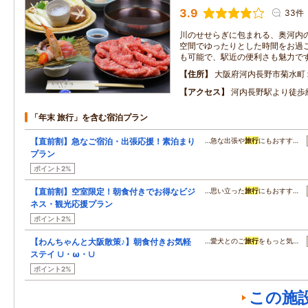
3.9
33件
川のせせらぎに包まれる、奥河内
空間でゆったりとした時間をお過
も可能で、駅近の便利さも魅力で
住所
大阪府河内長野市菊水町
アクセス
河内長野駅より徒歩
「年末 旅行」を含む宿泊プラン
【直前割】急なご宿泊・出張応援！素泊まり
…急な出張や
旅行
にもおすす…
プラン
ポイント2%
【直前割】空室限定！朝食付きでお得なビジ
…思い立った
旅行
にもおすす…
ネス・観光応援プラン
ポイント2%
【わんちゃんと大阪散策♪】朝食付きお気軽
…愛犬とのご
旅行
をもっと気…
ステイ ∪・ω・∪
ポイント2%
この施