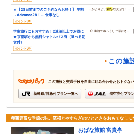
☆【28日前までのご予約ならお得！】 早割
…がよりよい
旅行
の決定打！…
～Advance28！～ 食事なし
ポイントUP
学生旅行にもおすすめ！2連泊以上でお得に
◇ 連泊でゆっくりご滞在さ…
★京都駅から無料シャトルバス有（選べる朝
食付）
ポイントUP
この施
この施設と交通手段を自由に組み合わせたおトクな
新幹線/特急付プラン一覧へ
航空券付プラ
種類豊富な季節の味、至福とやすらぎのひとときをおもてなし･｡
おばな旅館 富貴亭