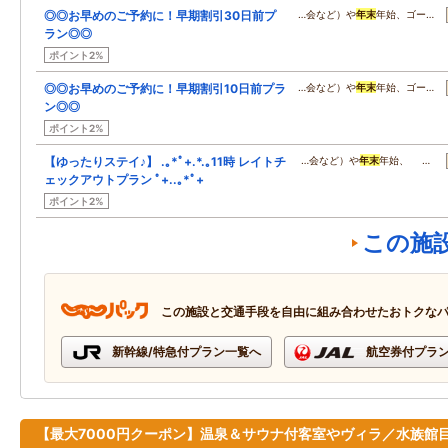
◎◎お早めのご予約に！早期割引30日前プ
…会など）や
年末
年始、ゴー…
ラン◎◎
ポイント2%
◎◎お早めのご予約に！早期割引10日前プラ
…会など）や
年末
年始、ゴー…
ン◎◎
ポイント2%
【ゆったりステイ♪】 .｡*ﾟ+.*.｡11時 レイトチ
…会など）や
年末
年始、 …
ェックアウトプラン ﾟ+..｡*ﾟ+
ポイント2%
この施
この施設と交通手段を自由に組み合わせたおトクな
新幹線/特急付プラン一覧へ
航空券付プラ
【最大7000円クーポン】温泉＆サウナ付客室やヴィラ／水族館