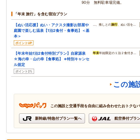
90分 無料駐車場完備。
「年末 旅行」を含む宿泊プラン
【ぬい活応援】ぬい・アクスタ撮影お部屋や
…、推しとの
旅行
、ぬい活を…
庭園で楽しむ温泉【1泊2食付・食事処】＜基
本＞
ポイントUP
【年末年始1泊2食付特別プラン】自家源泉
年末
年始限定の１泊２食付き…
☆海の幸・山の幸【食事処】 ※特別キャンセ
ル規定
ポイント2%
この施
この施設と交通手段を自由に組み合わせたおトクな
新幹線/特急付プラン一覧へ
航空券付プラ