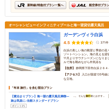
新幹線/特急付プラン一覧へ
航空券付プラ
オーシャンビューインフィニティプールと海一望貸切露天風呂
ガーデンヴィラ白浜
4.5
371件
白浜の美しい海の眺望と季節の花
ゾートペンション。海の見える貸
11月よりサウナシーズンになりま
ルで海を眺めながら外気浴を
住所
静岡県下田市白浜２６４
アクセス
入口が国道135号線
な立地。
「年末 旅行」を含む宿泊プラン
【素泊まりプラン】海一望の露天風呂満喫―
…。 そんな
旅行
者におすす…
旅は気楽に♪当館スタンダードプラン
ポイント2%