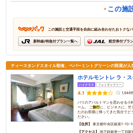
この施
この施設と交通手段を自由に組み合わせたおトクな
新幹線/特急付プラン一覧へ
航空券付プラ
ティースタンドスタイル朝食、ペパーミントグリーンの部屋が人
ホテルモントレ ラ・
ハイクラス
フォトギャラリー
4.1
1,946
パリのアパルトマンを思わせる小
ーム。 ご
旅行
に、ビジネスに、忙
たのお部屋に帰ってきた気分でど
ださい。
住所
東京都中央区銀座1-10-1
アクセス
地下鉄銀座一丁目駅徒