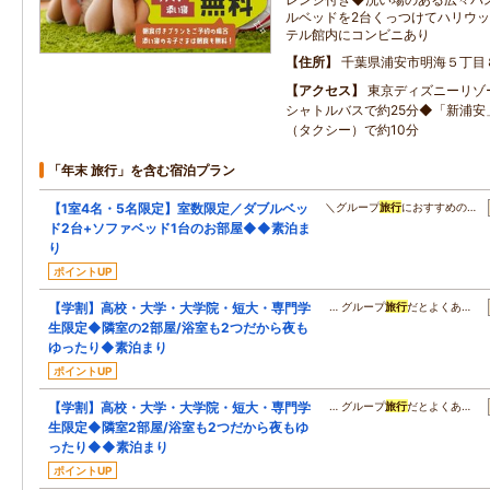
ルベッドを2台くっつけてハリウ
テル館内にコンビニあり
住所
千葉県浦安市明海５丁目
アクセス
東京ディズニーリゾ
シャトルバスで約25分◆「新浦安
（タクシー）で約10分
「年末 旅行」を含む宿泊プラン
【1室4名・5名限定】室数限定／ダブルベッ
＼グループ
旅行
におすすめの…
ド2台+ソファベッド1台のお部屋◆◆素泊ま
り
ポイントUP
【学割】高校・大学・大学院・短大・専門学
… グループ
旅行
だとよくあ…
生限定◆隣室の2部屋/浴室も2つだから夜も
ゆったり◆素泊まり
ポイントUP
【学割】高校・大学・大学院・短大・専門学
… グループ
旅行
だとよくあ…
生限定◆隣室2部屋/浴室も2つだから夜もゆ
ったり◆◆素泊まり
ポイントUP