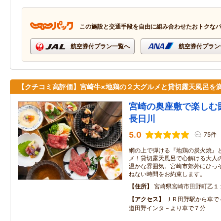
この施設と交通手段を自由に組み合わせたおトクな
航空券付プラン一覧へ
航空券付プラン
【クチコミ高評価】宮崎牛×地鶏の２大グルメと貸切露天風呂を
宮崎の奥座敷で楽し
長日川
5.0
75件
網の上で弾ける『地鶏の炭火焼』
メ！貸切露天風呂で心解ける大人の
温かな雰囲気。宮崎市郊外にひっ
ねない時間をお約束します。
住所
宮崎県宮崎市田野町乙１
アクセス
ＪＲ田野駅から車で
道田野インタ－より車で７分