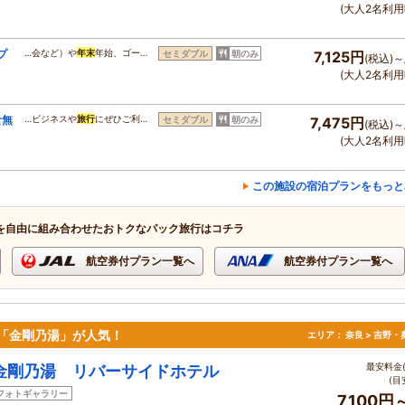
(大人2名利用
プ
…会など）や
年末
年始、ゴー…
セミダブル
朝のみ
7,125円
(税込)～
(大人2名利用
食無
…ビジネスや
旅行
にぜひご利…
セミダブル
朝のみ
7,475円
(税込)～
(大人2名利用
この施設の宿泊プランをもっと
を自由に組み合わせたおトクなパック旅行はコチラ
航空券付プラン一覧へ
航空券付プラン一覧へ
泉「金剛乃湯」が人気！
エリア：
奈良 > 吉野
最安料金(
金剛乃湯 リバーサイドホテル
(目
フォトギャラリー
7,100円