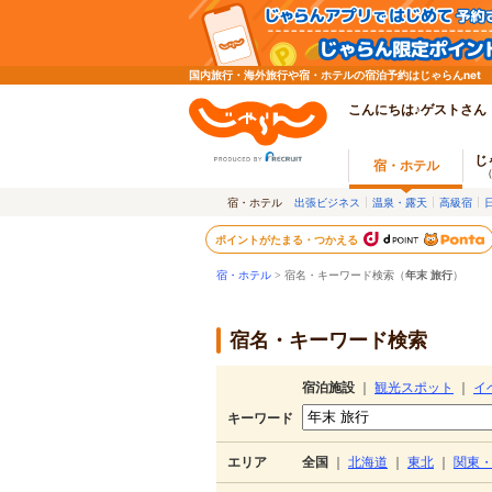
国内旅行・海外旅行や宿・ホテルの宿泊予約はじゃらんnet
こんにちは♪ゲストさん
じ
宿・ホテル
宿・ホテル
出張ビジネス
温泉・露天
高級宿
ポイントがたまる・つかえる
宿・ホテル
> 宿名・キーワード検索（
年末 旅行
）
宿名・キーワード検索
宿泊施設
｜
観光スポット
｜
イ
キーワード
エリア
全国
｜
北海道
｜
東北
｜
関東