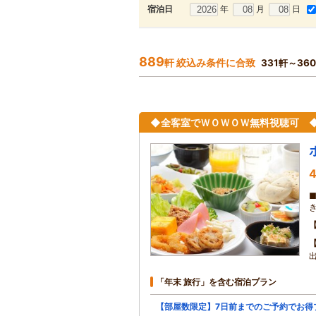
年
月
日
宿泊日
889
軒 絞込み条件に合致
331軒～36
◆全客室でＷＯＷＯＷ無料視聴可 
4
「年末 旅行」を含む宿泊プラン
【部屋数限定】7日前までのご予約でお得