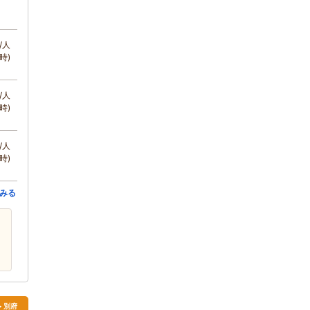
/人
時)
/人
時)
/人
時)
みる
> 別府