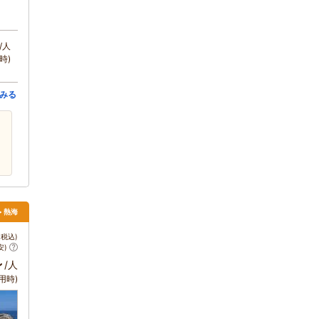
/人
時)
みる
> 熱海
税込)
安)
～
/人
用時)