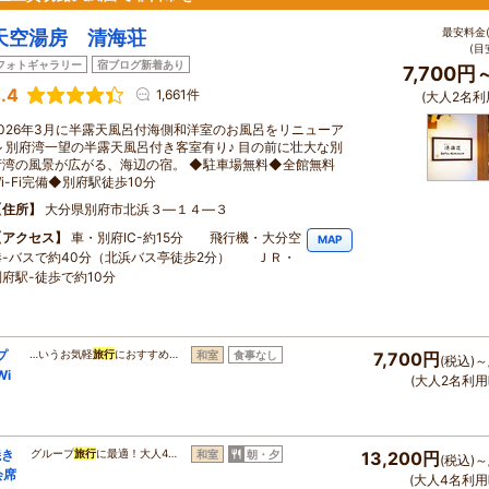
最安料金(
天空湯房 清海荘
(目
フォトギャラリー
宿ブログ新着あり
7,700円
.4
1,661件
(大人2名利
2026年3月に半露天風呂付海側和洋室のお風呂をリニューア
ル 別府湾一望の半露天風呂付き客室有り♪ 目の前に壮大な別
府湾の風景が広がる、海辺の宿。 ◆駐車場無料◆全館無料
i-Fi完備◆別府駅徒歩10分
住所
大分県別府市北浜３―１４―３
アクセス
車・別府IC-約15分 飛行機・大分空
MAP
港-バスで約40分（北浜バス亭徒歩2分） ＪＲ・
別府駅-徒歩で約10分
プ
…いうお気軽
旅行
におすすめ…
和室
食事なし
7,700円
(税込)～
i
(大人2名利用
焼き
グループ
旅行
に最適！大人4…
和室
朝・夕
13,200円
(税込)～
会席
(大人4名利用