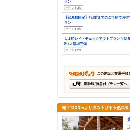
ラン
ポイント2%
【部屋数限定】7日前までのご予約でお得
ラン
ポイント2%
１１時レイトチェックアウトプラン☆朝
料♪大浴場完備
ポイント2%
この施設と交通手段
新幹線/特急付プラン一覧へ
地下1300mより汲み上げる天然温