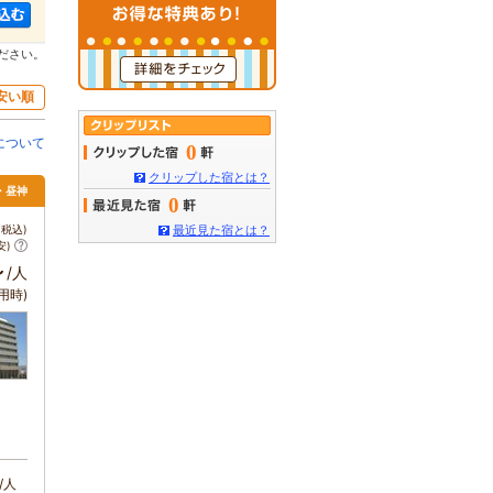
ださい。
安い順
について
0
クリップした宿とは？
・昼神
0
税込)
最近見た宿とは？
安)
～
/人
用時)
/人