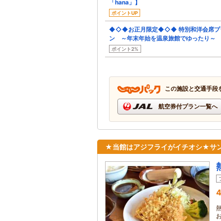
「hana」】
ポイントUP
◆◇◆お正月限定◆◇◆ 特別和洋会席プ
ン ～年末年始を温泉旅館でゆったり～
ポイント2%
この施設と交通手段
航空券付プラン一覧へ
★当館はアジフライがイチオシ★サ
4