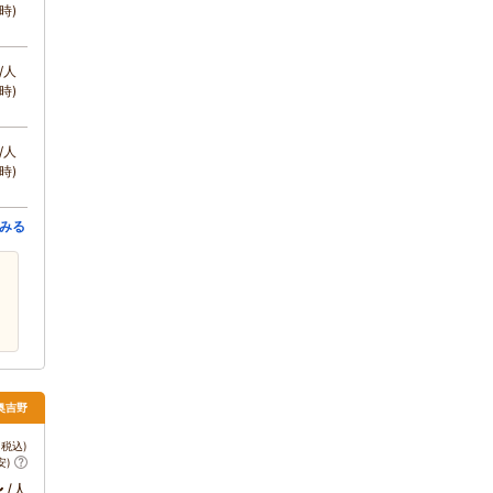
時)
/人
時)
/人
時)
みる
・奥吉野
税込)
安)
～
/人