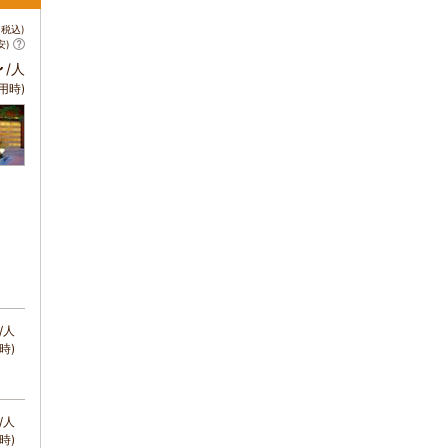
税込)
安)
～
/人
用時)
/人
時)
/人
時)