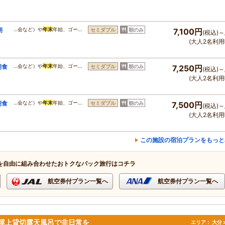
朝
…会など）や
年末
年始、ゴー…
セミダブル
朝のみ
7,100円
(税込)～
(大人2名利用
朝食
…会など）や
年末
年始、ゴー…
セミダブル
朝のみ
7,250円
(税込)～
(大人2名利用
朝食
…会など）や
年末
年始、ゴー…
セミダブル
朝のみ
7,500円
(税込)～
(大人2名利用
この施設の宿泊プランをもっと
を自由に組み合わせたおトクなパック旅行はコチラ
航空券付プラン一覧へ
航空券付プラン一覧へ
屋上貸切露天風呂で非日常を
エリア：
大分 