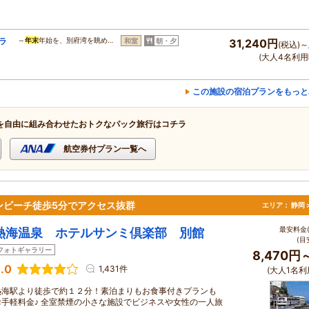
ラ
～
年末
年始を、別府湾を眺め…
和室
朝・夕
31,240円
(税込)～
(大人4名利用
この施設の宿泊プランをもっと
を自由に組み合わせたおトクなパック旅行はコチラ
航空券付プラン一覧へ
ンビーチ徒歩5分でアクセス抜群
エリア：
静岡 
最安料金(
熱海温泉 ホテルサンミ倶楽部 別館
(目
フォトギャラリー
8,470円
.0
1,431件
(大人1名利
熱海駅より徒歩で約１２分！素泊まりもお食事付きプランも
お手軽料金♪ 全室禁煙の小さな施設でビジネスや女性の一人旅