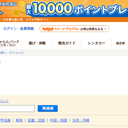
 ～日本最大級の宿・ホテル予約サイト～
ログイン
会員登録
お得な特典をみる
ゃらんパック
遊び・体験
観光ガイド
レンタカー
航空券
（交通＋宿泊）
日帰り・デイユース
ベント
・甲信越
｜
東海
｜
近畿・北陸
｜
中国・四国
｜
九州・沖縄