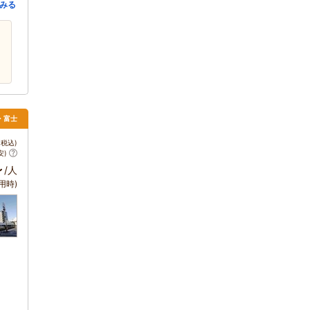
みる
場・富士
税込)
安)
～
/人
用時)