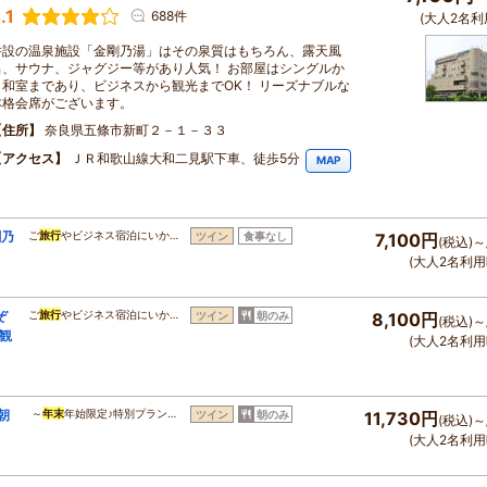
.1
688件
(大人2名利
併設の温泉施設「金剛乃湯」はその泉質はもちろん、露天風
呂、サウナ、ジャグジー等があり人気！ お部屋はシングルか
ら和室まであり、ビジネスから観光までOK！ リーズナブルな
本格会席がございます。
住所
奈良県五條市新町２－１－３３
アクセス
ＪＲ和歌山線大和二見駅下車、徒歩5分
MAP
剛乃
ご
旅行
やビジネス宿泊にいか…
ツイン
食事なし
7,100円
(税込)～
(大人2名利用
ぞ
ご
旅行
やビジネス宿泊にいか…
ツイン
朝のみ
8,100円
(税込)～
観
(大人2名利用
朝
～
年末
年始限定♪特別プラン…
ツイン
朝のみ
11,730円
(税込)～
(大人2名利用