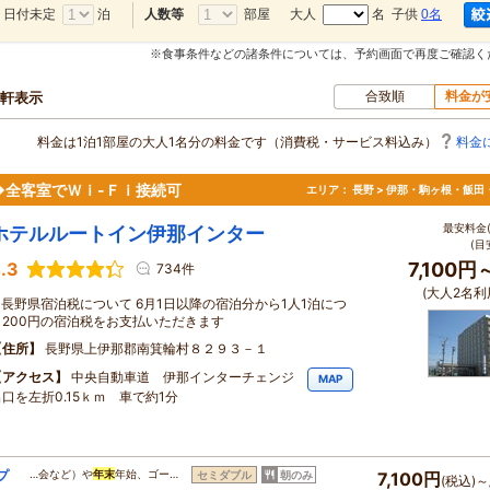
日付未定
泊
部屋
大人
名 子供
0名
人数等
※食事条件などの諸条件については、予約画面で再度ご確認く
合致順
料金が
0軒表示
料金は1泊1部屋の大人1名分の料金です（消費税・サービス料込み）
料金
◆全客室でＷｉ-Ｆｉ接続可
エリア：
長野 > 伊那・駒ヶ根・飯田
最安料金(
ホテルルートイン伊那インター
(目
.3
7,100円
734件
(大人2名利
■長野県宿泊税について 6月1日以降の宿泊分から1人1泊につ
き200円の宿泊税をお支払いただきます
住所
長野県上伊那郡南箕輪村８２９３－１
アクセス
中央自動車道 伊那インターチェンジ
MAP
出口を左折0.15ｋｍ 車で約1分
プ
…会など）や
年末
年始、ゴー…
セミダブル
朝のみ
7,100円
(税込)～