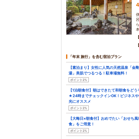
4
「年末 旅行」を含む宿泊プラン
【素泊まり】女性に人気の天然温泉「金
湯」美肌でつるつる！駐車場無料！
ポイント2%
【1泊朝食付】朝はできたて和朝食をどう
★24時までチェックインOK！ビジネスや
光にオススメ
ポイント2%
【大晦日×朝食付】おめでたい「おせち風
食」をご用意！
ポイント2%