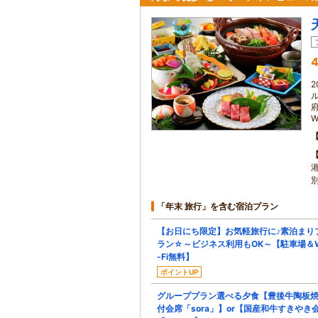
4
W
「年末 旅行」を含む宿泊プラン
【お日にち限定】お気軽旅行に♪素泊まり
ラン☆～ビジネス利用もOK～【駐車場＆W
-Fi無料】
ポイントUP
グループプラン選べる夕食【豊後牛陶板
付会席「sora」】or【国産和牛すきやき