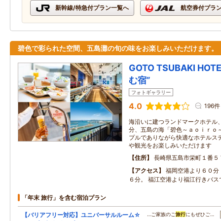
新幹線/特急付プラン一覧へ
航空券付プラ
碧色で彩られた空間、五島灘の旬の味をお楽しみいただけます。
GOTO TSUBAKI H
む宿”
フォトギャラリー
4.0
196件
海沿いに建つランドマークホテル
分、五島の海「碧色～ａｏｉｒｏ
プルでありながら快適なホテルス
や観光をお楽しみいただけます
住所
長崎県五島市栄町１番５
アクセス
福岡空港より６０分
６分。 福江空港より福江行きバス
「年末 旅行」を含む宿泊プラン
【バリアフリー対応】ユニバーサルルーム☆
…ご家族のご
旅行
にもぜひご…