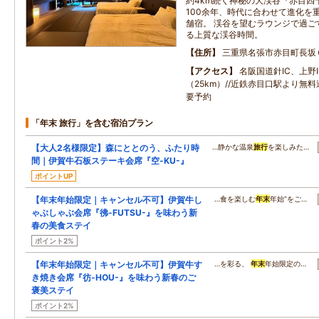
約4km続く神秘の大渓谷『赤目四
100余年、時代に合わせて進化を
舗宿。 渓谷を望むラウンジで過ご
る上質な渓谷時間。
住所
三重県名張市赤目町長坂
アクセス
名阪国道針IC、上野I
（25km）//近鉄赤目口駅より無
要予約
「年末 旅行」を含む宿泊プラン
【大人2名様限定】森にととのう、ふたり時
…静かな温泉
旅行
を楽しみた…
間｜伊賀牛石板ステーキ会席『空-KU-』
ポイントUP
【年末年始限定｜キャンセル不可】伊賀牛し
…食を楽しむ
年末
年始”をご…
ゃぶしゃぶ会席『彿-FUTSU-』を味わう新
春の美食ステイ
ポイント2%
【年末年始限定｜キャンセル不可】伊賀牛す
…を彩る、
年末
年始限定の…
き焼き会席『彷-HOU-』を味わう新春のご
褒美ステイ
ポイント2%