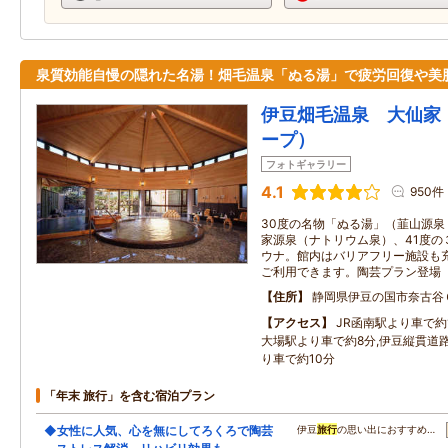
泉質効能自慢の隠れた名湯！畑毛温泉「ぬる湯」で疲労回復や美
伊豆畑毛温泉 大仙家（
ープ）
フォトギャラリー
4.1
950件
30度の名物「ぬる湯」（韮山源泉
家源泉（ナトリウム泉）、41度の
ウナ。館内はバリアフリー施設も
ご利用できます。陶芸プラン登場
住所
静岡県伊豆の国市奈古谷
アクセス
JR函南駅より車で約
大場駅より車で約8分,伊豆縦貫道路
り車で約10分
「年末 旅行」を含む宿泊プラン
◆女性に人気、心を無にしてろくろで陶芸
伊豆
旅行
の思い出におすすめ…