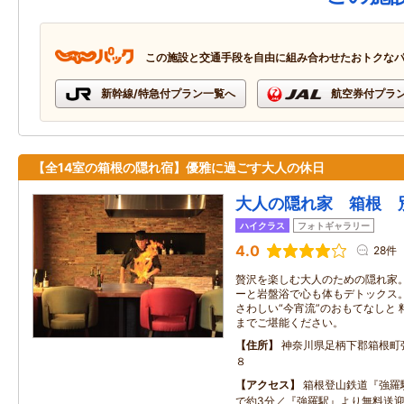
この施設と交通手段を自由に組み合わせたおトクな
新幹線/特急付プラン一覧へ
航空券付プラ
【全14室の箱根の隠れ宿】優雅に過ごす大人の休日
大人の隠れ家 箱根 
ハイクラス
フォトギャラリー
4.0
28件
贅沢を楽しむ大人のための隠れ家。
ーと岩盤浴で心も体もデトックス。
さわしい“今宵流”のおもてなしと
までご堪能ください。
住所
神奈川県足柄下郡箱根町
８
アクセス
箱根登山鉄道『強羅
で約3分／『強羅駅』より無料送迎あ