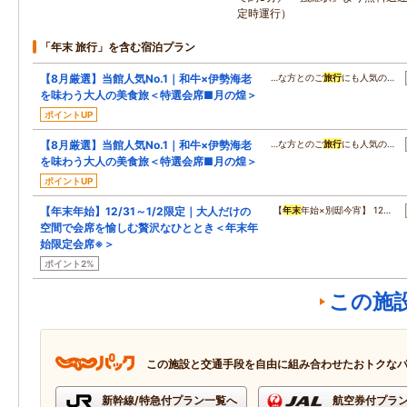
定時運行）
「年末 旅行」を含む宿泊プラン
【8月厳選】当館人気No.1｜和牛×伊勢海老
…な方とのご
旅行
にも人気の…
を味わう大人の美食旅＜特選会席■月の煌＞
ポイントUP
【8月厳選】当館人気No.1｜和牛×伊勢海老
…な方とのご
旅行
にも人気の…
を味わう大人の美食旅＜特選会席■月の煌＞
ポイントUP
【年末年始】12/31～1/2限定｜大人だけの
【
年末
年始×別邸今宵】 12…
空間で会席を愉しむ贅沢なひととき＜年末年
始限定会席※＞
ポイント2%
この施
この施設と交通手段を自由に組み合わせたおトクな
新幹線/特急付プラン一覧へ
航空券付プラ