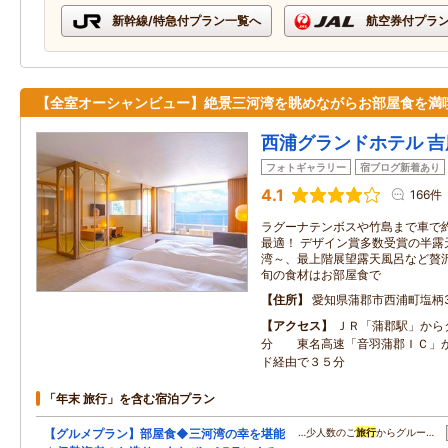
新幹線/特急付プラン一覧へ
航空券付プラ
【全室オーシャンビュー】絶景三河湾を眺めながらお部屋食を満
西浦グランドホテル 吉
フォトギャラリー
宿ブログ新着あり
4.1
166件
ラグーナテンボスや竹島まで車で
最適！ デザイン賞多数受賞の半露天
湾～、最上階展望露天風呂など贅
旬の食材はお部屋食で
住所
愛知県蒲郡市西浦町塩柄
アクセス
ＪＲ「蒲郡駅」から
分 東名高速「音羽蒲郡ＩＣ」
ド経由で３５分
「年末 旅行」を含む宿泊プラン
【グルメプラン】部屋食◆三河湾の幸を堪能
…少人数のご
旅行
からグルー…