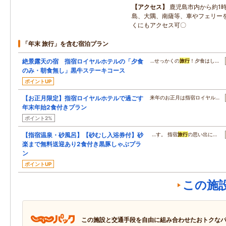
アクセス
鹿児島市内から約1
島、大隅、南薩等、車やフェリー
くにもアクセス可〇
「年末 旅行」を含む宿泊プラン
絶景露天の宿 指宿ロイヤルホテルの「夕食
…せっかくの
旅行
！夕食はし…
のみ・朝食無し」黒牛ステーキコース
ポイントUP
【お正月限定】指宿ロイヤルホテルで過ごす
来年のお正月は指宿ロイヤル…
年末年始2食付きプラン
ポイント2%
【指宿温泉・砂風呂】【砂むし入浴券付】砂
…す。 指宿
旅行
の思い出に…
楽まで無料送迎あり2食付き黒豚しゃぶプラ
ン
ポイントUP
この施
この施設と交通手段を自由に組み合わせたおトクな