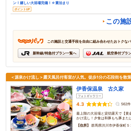
ン！嬉しい大浴場完備！☆素泊まり
ポイントUP
この施
この施設と交通手段を自由に組み合わせたおトクな
新幹線/特急付プラン一覧へ
航空券付プラ
＜源泉かけ流し＞露天風呂付客室が人気。徒歩1分の石段街を散
伊香保温泉 古久家
フォトギャラリー
4.3
562件
最上階の大浴場と貸切露天で【黄
かけ流し！夕食は和豚もち豚また
住所
群馬県渋川市伊香保町５