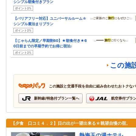
シンプル朝食付きプラン
ポイント2%
【バリアフリー対応】ユニバーサルルーム☆
…ご家族のご
旅行
にもぜひご…
シンプル素泊まりプラン
ポイント2%
【じゃらん限定／早期割60】★朝食付き★6
…━━━━
旅行
に行くなら…
0日前までの早期予約でお得に宿泊♪
ポイント2%
この施
この施設と交通手段を自由に組み合わせたおトクな
新幹線/特急付プラン一覧へ
航空券付プラ
【夕食 口コミ４．２】日の出が一望出来る☆眺望自慢の宿。
熱海玉の湯ホテル