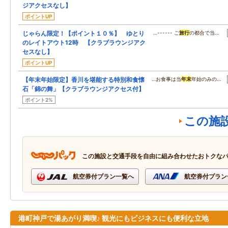
ジアクセスなし】
ポイントUP
じゃらん限定！【ポイント１０％】 ゆとり
…------ ご
旅行
の都合で当…
のレイトアウト12時 【クラブラウンジアク
セスなし】
ポイントUP
【年末年始限定】香川を堪能する特別和食懐
…お食事は当
年末
年始のみの…
石「錦の舞」【クラブラウンジアクセス付】
ポイント2%
この施
この施設と交通手段を自由に組み合わせたおトクな
航空券付プラン一覧へ
航空券付プラン
港町神戸で湯あがり満喫♪ 観光にもビジネスにも便利な立地