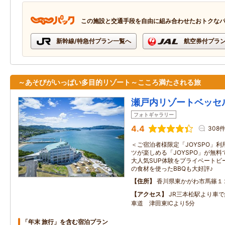
この施設と交通手段を自由に組み合わせたおトクな
新幹線/特急付プラン一覧へ
航空券付プラ
～あそびがいっぱい多目的リゾート～こころ満たされる旅
瀬戸内リゾートベッセ
フォトギャラリー
4.4
308
＜ご宿泊者様限定「JOYSPO」利
ツが楽しめる「JOYSPO」が無
大人気SUP体験をプライベートビ
の食材を使ったBBQも大好評♪
住所
香川県東かがわ市馬篠１
アクセス
JR三本松駅より車で
車道 津田東ICより5分
「年末 旅行」を含む宿泊プラン