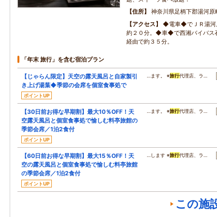
住所
神奈川県足柄下郡湯河原
アクセス
◆電車◆でＪＲ湯河
約２０分。◆車◆で西湘バイバス
経由で約３５分。
「年末 旅行」を含む宿泊プラン
【じゃらん限定】天空の露天風呂と自家製引
…ます。 ※
旅行
代理店、ラ…
き上げ湯葉◆季節の会席を個室食事処で
ポイントUP
【30日前お得な早期割】最大10％OFF！天
…ます。 ※
旅行
代理店、ラ…
空露天風呂と個室食事処で愉しむ料亭旅館の
季節会席／1泊2食付
ポイントUP
【60日前お得な早期割】最大15％OFF！天
…します ※
旅行
代理店、ラ…
空の露天風呂と個室食事処で愉しむ料亭旅館
の季節会席／1泊2食付
ポイントUP
この施