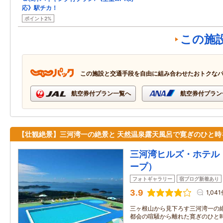
応》駅チカ！
ポイント2%
この施
この施設と交通手段を自由に組み合わせたおトクな
航空券付プラン一覧へ
航空券付プラン
【壮観絶景】三河湾一の絶景と 天然温泉露天風呂で寛ぎのひと時
三河湾ヒルズ・ホテル（
ープ）
フォトギャラリー
宿ブログ新着あり
3.9
1,04
三ヶ根山から見下ろす三河湾一の
都会の喧騒から離れた寛ぎのひと