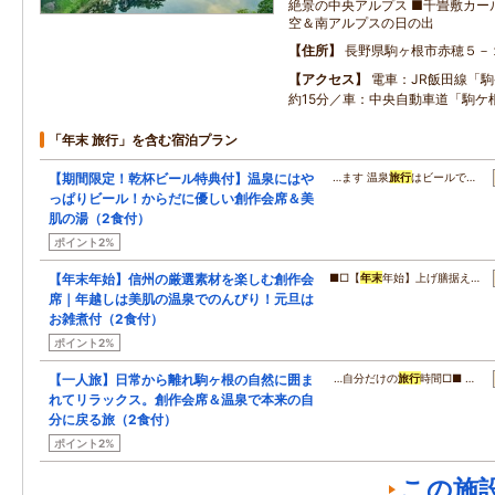
絶景の中央アルプス ■千畳敷カー
空＆南アルプスの日の出
住所
長野県駒ヶ根市赤穂５－
アクセス
電車：JR飯田線「
約15分／車：中央自動車道「駒ケ根
「年末 旅行」を含む宿泊プラン
【期間限定！乾杯ビール特典付】温泉にはや
…ます 温泉
旅行
はビールで…
っぱりビール！からだに優しい創作会席＆美
肌の湯（2食付）
ポイント2%
【年末年始】信州の厳選素材を楽しむ創作会
■□【
年末
年始】上げ膳据え…
席｜年越しは美肌の温泉でのんびり！元旦は
お雑煮付（2食付）
ポイント2%
【一人旅】日常から離れ駒ヶ根の自然に囲ま
…自分だけの
旅行
時間□■ …
れてリラックス。創作会席＆温泉で本来の自
分に戻る旅（2食付）
ポイント2%
この施