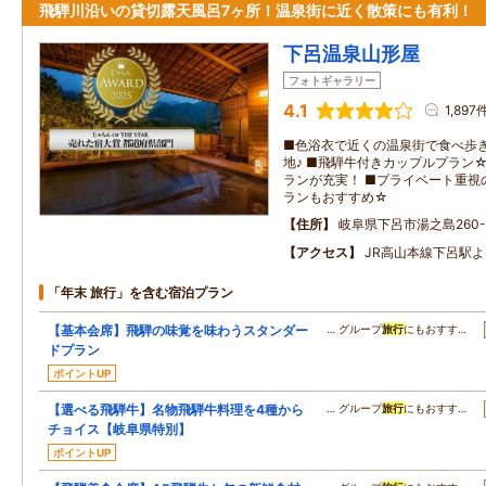
飛騨川沿いの貸切露天風呂7ヶ所！温泉街に近く散策にも有利！
下呂温泉山形屋
フォトギャラリー
4.1
1,897
■色浴衣で近くの温泉街で食べ歩
地♪ ■飛騨牛付きカップルプラン
ランが充実！ ■プライベート重視
ランもおすすめ☆
住所
岐阜県下呂市湯之島260-
アクセス
JR高山本線下呂駅よ
「年末 旅行」を含む宿泊プラン
【基本会席】飛騨の味覚を味わうスタンダー
… グループ
旅行
にもおすす…
ドプラン
ポイントUP
【選べる飛騨牛】名物飛騨牛料理を4種から
… グループ
旅行
にもおすす…
チョイス【岐阜県特別】
ポイントUP