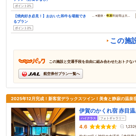
ポイント2%
【焼肉好き必見！】おおいた和牛を堪能でき
… ※連休・
年末
年始等は大…
るプラン
ポイント2%
この施
この施設と交通手段を自由に組み合わせたおトクな
航空券付プラン一覧へ
2025年12月完成！新客室デラックスツイン！美食と静寂の温泉
伊賀のかくれ宿 赤目温
ハイクラス
フォトギャラリー
4.6
1,23