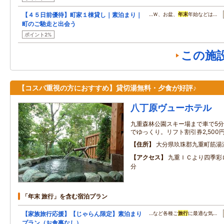
【４５日前優待】町家１棟貸し｜素泊まり｜
…Ｗ、お盆、
年末
年始などは…
町のご馳走と出会う
ポイント2%
この施
【コスパ重視の方におすすめ】貸切湯無料・夕食が好評♪
八丁原ヴューホテル
九重森林公園スキー場まで車で5分
でゆっくり。リフト割引券2,500
住所
大分県玖珠郡九重町筋湯温
アクセス
九重ＩＣより四季彩
分
「年末 旅行」を含む宿泊プラン
【家族旅行応援】【じゃらん限定】素泊まり
…など各種ご
旅行
に最適な気…
プラン（お食事なし）