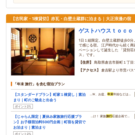
【古民家・1棟貸切】赤瓦・白壁土蔵群に泊まる｜大正浪漫の宿
ゲストハウスｔｏｃｏ
1日１組限定。白壁土蔵群徒歩0分
で感じる宿。 江戸時代から続く商
ベーションして誕生した 「貸別荘
ス」です。
住所
鳥取県倉吉市新町１丁目
アクセス
倉吉駅より市営バス
「年末 旅行」を含む宿泊プラン
【スタンダードプラン】町家１棟貸し｜素泊
…Ｗ、お盆、
年末
年始などは…
まり｜町のご馳走と出会う
ポイント2%
【じゃらん限定｜夏休み家族旅行応援プラ
…け！ 家族
旅行
応援企画で…
ン】お子様宿泊料500円企画｜町宿を貸切で
お泊まり｜素泊まり
ポイント2%