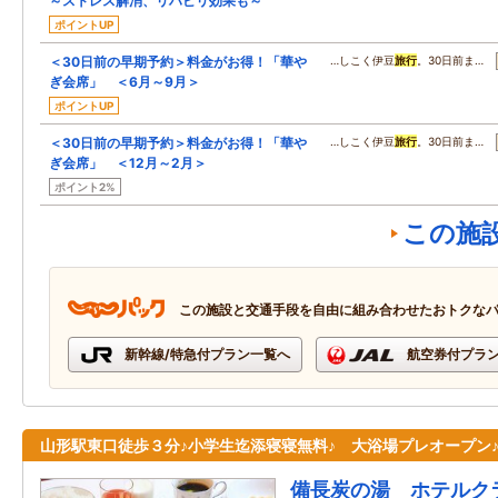
～ストレス解消、リハビリ効果も～
ポイントUP
＜30日前の早期予約＞料金がお得！「華や
…しこく伊豆
旅行
。30日前ま…
ぎ会席」 ＜6月～9月＞
ポイントUP
＜30日前の早期予約＞料金がお得！「華や
…しこく伊豆
旅行
。30日前ま…
ぎ会席」 ＜12月～2月＞
ポイント2%
この施
この施設と交通手段を自由に組み合わせたおトクな
新幹線/特急付プラン一覧へ
航空券付プラ
山形駅東口徒歩３分♪小学生迄添寝寝無料♪ 大浴場プレオープン
備長炭の湯 ホテルク