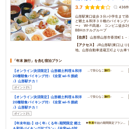
3.7
436件
山形駅東口徒歩３分♪小学生まで添
ど郷土＆和洋３０種のバイキング♪
ー♪ WI-FI高速♪ コンビニ徒歩
BBHホテルグループ
住所
山形県山形市香澄町１－
アクセス
JR山形駅(東口)よ
地。山形自動車道蔵王ICよりお車で
「年末 旅行」を含む宿泊プラン
【オンライン決済限定】山形郷土料理＆和洋
…で安心なご
旅行
♪ …
20種朝食バイキング付♪ 《全室 wi-fi 接続
♪》山形駅チカ！
ポイント2%
【オンライン決済限定】山形郷土料理＆和洋
…で安心なご
旅行
♪ …
20種朝食バイキング付♪ 《全室 wi-fi 接続
♪》山形駅チカ！
ポイント2%
【年末年始♪】ゆく年♪くる年♪期間限定 郷土
★
年末
年始の期間限定プラン…
＆和洋バイキング付プラン♪《全室wi-fi対