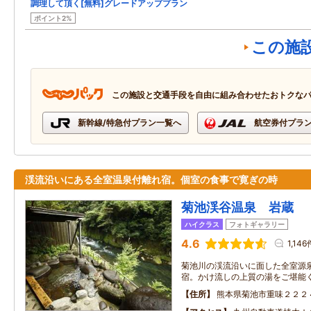
調理して頂く[無料]グレードアッププラン
ポイント2%
この施
この施設と交通手段を自由に組み合わせたおトクな
新幹線/特急付プラン一覧へ
航空券付プラ
渓流沿いにある全室温泉付離れ宿。個室の食事で寛ぎの時
菊池渓谷温泉 岩蔵
ハイクラス
フォトギャラリー
4.6
1,146
菊池川の渓流沿いに面した全室源
宿。かけ流しの上質の湯をご堪能
住所
熊本県菊池市重味２２２