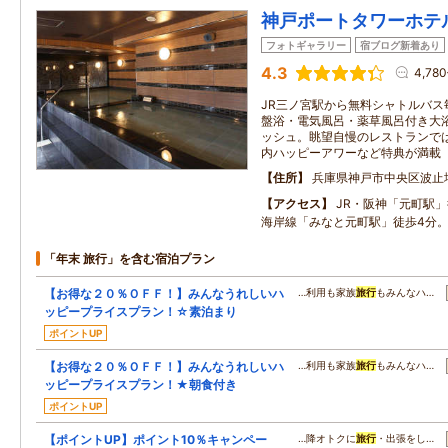
神戸ポートタワーホテ
フォトギャラリー
宿ブログ新着あり
4.3
4,78
JR三ノ宮駅から無料シャトルバス
盤浴・電気風呂・薬草風呂付き大
ッシュ。眺望自慢のレストランで
内ハッピーアワーなど特典が満載
住所
兵庫県神戸市中央区波止
アクセス
JR・阪神「元町駅
海岸線「みなと元町駅」徒歩4分
「年末 旅行」を含む宿泊プラン
【お得な２０％ＯＦＦ！】みんなうれしいハ
…利用も家族
旅行
もみんなハ…
ッピープライスプラン！☆素泊まり
ポイントUP
【お得な２０％ＯＦＦ！】みんなうれしいハ
…利用も家族
旅行
もみんなハ…
ッピープライスプラン！★朝食付き
ポイントUP
【ポイントUP】ポイント10％キャンペー
…降オトクに
旅行
・出張をし…