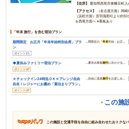
住所
愛知県西尾市東幡豆町入
アクセス
（名古屋方面）岡崎I
（浜松方面）音羽蒲郡ICより約50
を西尾方面へ ※看板あり
「年末 旅行」を含む宿泊プラン
期間限定 お正月「年末年始特別会席」プラ
…間限定の「
年末
年始・お正…
ン
ポイント2%
◆夏休みファミリー宿泊プラン
…夏休み家族
旅行
に出かける…
ポイントUP
☆チェックイン24時迄ＯＫ☆アレンジ自由
…自由に温泉
旅行
をお楽しみ…
自在！レジャーにお薦め「素泊まりプラン」
ポイントUP
この施
この施設と交通手段を自由に組み合わせたおトクな