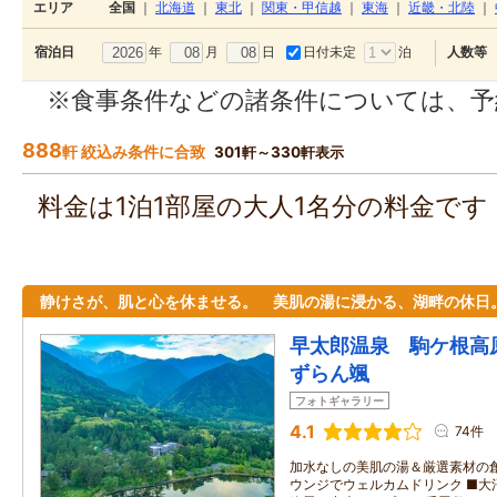
エリア
全国
｜
北海道
｜
東北
｜
関東・甲信越
｜
東海
｜
近畿・北陸
｜
年
月
日
日付未定
泊
宿泊日
人数等
※食事条件などの諸条件については、予
888
軒 絞込み条件に合致
301軒～330軒表示
料金は1泊1部屋の大人1名分の料金で
静けさが、肌と心を休ませる。 美肌の湯に浸かる、湖畔の休日
早太郎温泉 駒ケ根高
ずらん颯
フォトギャラリー
4.1
74件
加水なしの美肌の湯＆厳選素材の創
ウンジでウェルカムドリンク ■大