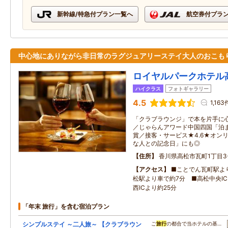
新幹線/特急付プラン一覧へ
航空券付プラ
中心地にありながら非日常のラグジュアリーステイ大人のおこも
ロイヤルパークホテル
ハイクラス
フォトギャラリー
4.5
1,163
「クラブラウンジ」で本を片手に
／じゃらんアワード中国四国「泊
賞／接客・サービス★4.6★オン
な人との記念日」にも◎
住所
香川県高松市瓦町1丁目3-
アクセス
■ことでん瓦町駅より
松駅より車で約7分 ■高松中央IC
西ICより約25分
「年末 旅行」を含む宿泊プラン
シンプルステイ ～二人旅～ 【クラブラウン
ご
旅行
の都合で当ホテルの基…