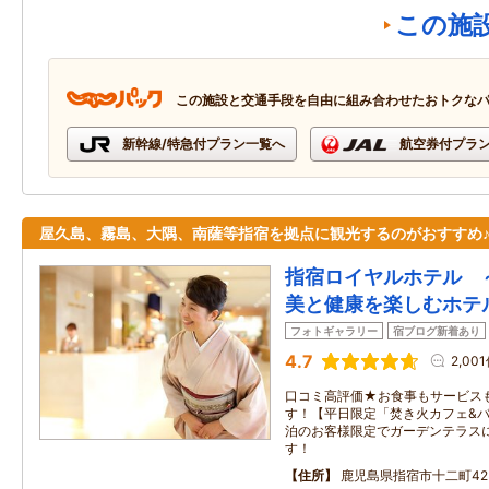
この施
この施設と交通手段を自由に組み合わせたおトクな
新幹線/特急付プラン一覧へ
航空券付プラ
屋久島、霧島、大隅、南薩等指宿を拠点に観光するのがおすすめ
指宿ロイヤルホテル 
美と健康を楽しむホテ
フォトギャラリー
宿ブログ新着あり
4.7
2,00
口コミ高評価★お食事もサービスも
す！【平日限定「焚き火カフェ&バ
泊のお客様限定でガーデンテラス
す！
住所
鹿児島県指宿市十二町423