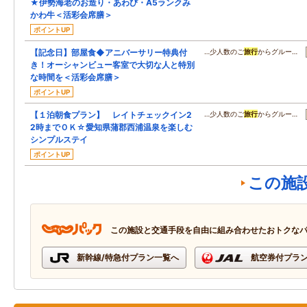
★伊勢海老のお造り・あわび・A5ランクみ
かわ牛＜活彩会席膳＞
ポイントUP
【記念日】部屋食◆アニバーサリー特典付
…少人数のご
旅行
からグルー…
き！オーシャンビュー客室で大切な人と特別
な時間を＜活彩会席膳＞
ポイントUP
【１泊朝食プラン】 レイトチェックイン2
…少人数のご
旅行
からグルー…
2時までＯＫ☆愛知県蒲郡西浦温泉を楽しむ
シンプルステイ
ポイントUP
この施
この施設と交通手段を自由に組み合わせたおトクな
新幹線/特急付プラン一覧へ
航空券付プラ