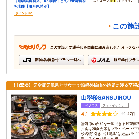
【飛騨美食会席】A5飛騨牛と旬の新鮮食材
… グループ
旅行
にもおすす…
を堪能【岐阜県特別】
ポイントUP
この施
この施設と交通手段を自由に組み合わせたおトクな
新幹線/特急付プラン一覧へ
航空券付プラ
【山翠楼】天空露天風呂とサウナで箱根外輪山の絶景に浸る至福
山翠楼SANSUIROU
ハイクラス
フォトギャラリー
4.1
47件
湯河原の自然を一望できる展望露
夕食は和食会席をプライベート空
楼名物”引き上げ湯葉”は絶品♪ラ
題、スイーツ食べ放題！