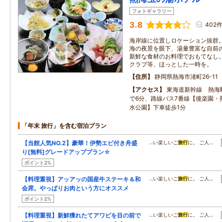
フォトギャラリー
3.8
402
海岸線に位置しロケーション抜群
海の夜景を眼下、湯量豊富な自前
新鮮な食材のお料理でおもてなし
クラブ等、ほっとした一時を。
住所
静岡県熱海市渚町26-11
アクセス
東海道新幹線 熱海
で6分、路線バス7番線【後楽園・
水公園】下車徒歩1分
「年末 旅行」を含む宿泊プラン
【当館人気NO.2】豪華！伊勢エビ付き舟盛
…い楽しいご
旅行
に。 ご人…
り[無料]グレードアッププラン☆
ポイント2%
【料理重視】アッアッの国産牛ステーキ＆和
…い楽しいご
旅行
に。 ご人…
会席。やっぱりお肉という方にオススメ
ポイント2%
【料理重視】新鮮獲れたてアワビを目の前で
…い楽しいご
旅行
に。 ご人…