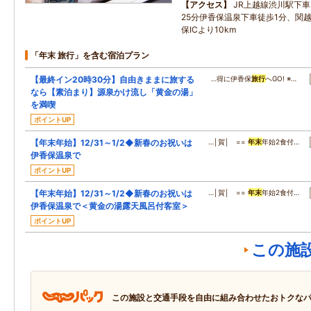
アクセス
JR上越線渋川駅下
25分伊香保温泉下車徒歩1分、関
保ICより10km
「年末 旅行」を含む宿泊プラン
【最終イン20時30分】自由きままに旅する
…得に伊香保
旅行
へGO! ※…
なら【素泊まり】源泉かけ流し「黄金の湯」
を満喫
ポイントUP
【年末年始】12/31～1/2◆新春のお祝いは
…│賀│ ==
年末
年始2食付…
伊香保温泉で
ポイントUP
【年末年始】12/31～1/2◆新春のお祝いは
…│賀│ ==
年末
年始2食付…
伊香保温泉で＜黄金の湯露天風呂付客室＞
ポイントUP
この施
この施設と交通手段を自由に組み合わせたおトクな