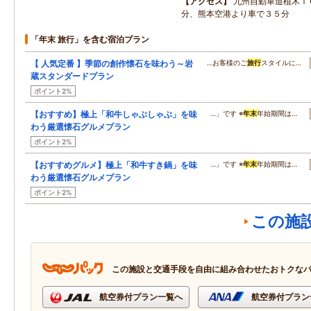
アクセス
九州自動車道植木Ｉ
分、熊本空港より車で３５分
「年末 旅行」を含む宿泊プラン
【 人気定番 】季節の創作懐石を味わう～岩
…お客様のご
旅行
スタイルに…
蔵スタンダードプラン
ポイント2%
【おすすめ】極上「和牛しゃぶしゃぶ」を味
…」です ※
年末
年始期間は…
わう厳選懐石グルメプラン
ポイント2%
【おすすめグルメ】極上「和牛すき鍋」を味
…」です ※
年末
年始期間は…
わう厳選懐石グルメプラン
ポイント2%
この施
この施設と交通手段を自由に組み合わせたおトクな
航空券付プラン一覧へ
航空券付プラン