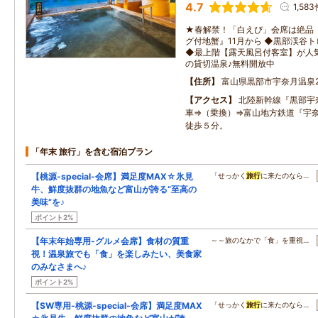
4.7
1,583
★春解禁！「白えび」会席は絶品
グ付地蟹』11月から ◆黒部渓谷
◆最上階【露天風呂付客室】が人気
の貸切温泉♪無料開放中
住所
富山県黒部市宇奈月温泉2
アクセス
北陸新幹線『黒部宇
車⇒（乗換）⇒富山地方鉄道『宇
徒歩５分。
「年末 旅行」を含む宿泊プラン
【桃源-special-会席】満足度MAX☆氷見
「せっかく
旅行
に来たのなら…
牛、鮮度抜群の地魚など富山が誇る“至高の
美味”を♪
ポイント2%
【年末年始専用-グルメ会席】食材の質重
～～旅のなかで「食」を重視…
視！温泉旅でも「食」を楽しみたい、美食家
のみなさまへ♪
ポイント2%
【SW専用-桃源-special-会席】満足度MAX
「せっかく
旅行
に来たのなら…