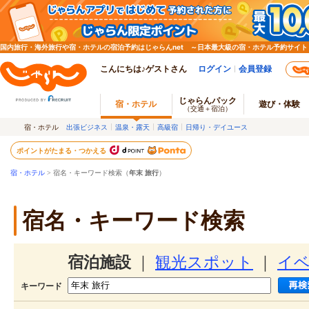
国内旅行・海外旅行や宿・ホテルの宿泊予約はじゃらんnet ～日本最大級の宿・ホテル予約サイト
こんにちは♪ゲストさん
ログイン
会員登録
じゃらんパック
宿・ホテル
遊び・体験
（交通＋宿泊）
宿・ホテル
出張ビジネス
温泉・露天
高級宿
日帰り・デイユース
ポイントがたまる・つかえる
宿・ホテル
> 宿名・キーワード検索（
年末 旅行
）
宿名・キーワード検索
宿泊施設
｜
観光スポット
｜
イ
キーワード