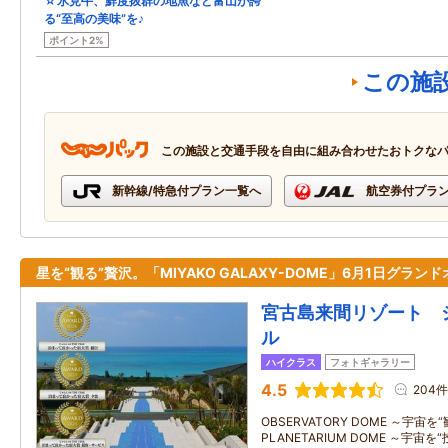
☆氷見牛、鮮度抜群の地魚など富山が誇
る“至高の美味”を♪
ポイント2%
この施
この施設と交通手段を自由に組み合わせたおトクな
新幹線/特急付プラン一覧へ
航空券付プラ
星を“観る”贅沢。「MIYAKO GALAXY-DOME」6月1日グラン
宮古島来間リゾート 
ル
ハイクラス
フォトギャラリー
4.5
204件
OBSERVATORY DOME ～宇宙
PLANETARIUM DOME ～宇