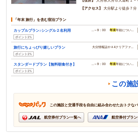
住所
大分県大分市大道町１－
アクセス
大分駅より徒歩７分
「年末 旅行」を含む宿泊プラン
カップルプラン♪シングル２名利用
…～9：00
年末
年始につい…
ポイント2%
旅行にちょっぴり嬉しいプラン
大分情報誌やＡ4クリアファ…
ポイント2%
スタンダードプラン【無料朝食付き】
…～9：00
年末
年始につい…
ポイント2%
この施
この施設と交通手段を自由に組み合わせたおトクな
航空券付プラン一覧へ
航空券付プラン