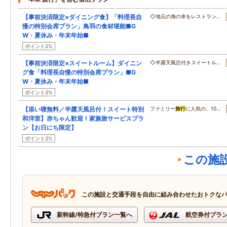
【事前決済限定×ダイニング食】「料理長自
◇地元の海の幸をレストラン…
慢の特別会席プラン」鳥羽の食材堪能■G
W・夏休み・年末年始■
ポイント2%
【事前決済限定×スイートルーム】ダイニン
◇半露天風呂付きスイートル…
グ食「料理長自慢の特別会席プラン」■G
W・夏休み・年末年始■
ポイント2%
【添い寝無料／半露天風呂付！スイート特別
ファミリー
旅行
に人気の、10…
和洋室】赤ちゃん歓迎！家族旅サービスプラ
ン【お日にち限定】
ポイント2%
この施
この施設と交通手段を自由に組み合わせたおトクな
新幹線/特急付プラン一覧へ
航空券付プラ