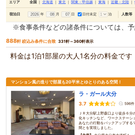
エリア
全国
｜
北海道
｜
東北
｜
関東・甲信越
｜
東海
｜
近畿・北陸
｜
年
月
日
日付未定
泊
宿泊日
人数等
※食事条件などの諸条件については、予
888
軒 絞込み条件に合致
331軒～360軒表示
料金は1泊1部屋の大人1名分の料金で
マンション風の造りで部屋も20平米とゆとりのある空間！
ラ・ガール大分
3.7
596件
ＪＲ大分駅上野森口より徒歩６分の
化キッチンなど、ワークステーシ
あなたの行動をバックアップする
間とを実現しました。