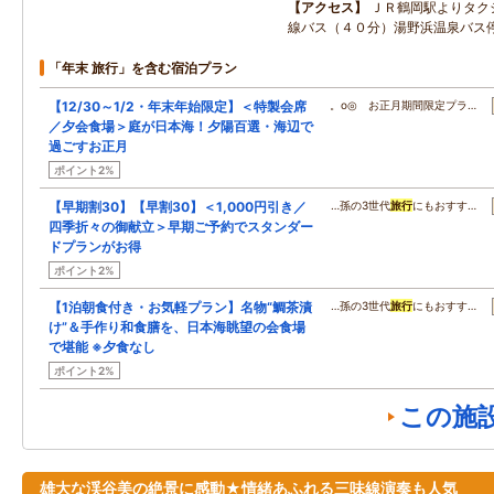
アクセス
ＪＲ鶴岡駅よりタク
線バス（４０分）湯野浜温泉バス
「年末 旅行」を含む宿泊プラン
【12/30～1/2・年末年始限定】＜特製会席
。o◎ お正月期間限定プラ…
／夕会食場＞庭が日本海！夕陽百選・海辺で
過ごすお正月
ポイント2%
【早期割30】【早割30】＜1,000円引き／
…孫の3世代
旅行
にもおすす…
四季折々の御献立＞早期ご予約でスタンダー
ドプランがお得
ポイント2%
【1泊朝食付き・お気軽プラン】名物“鯛茶漬
…孫の3世代
旅行
にもおすす…
け”＆手作り和食膳を、日本海眺望の会食場
で堪能 ※夕食なし
ポイント2%
この施
雄大な渓谷美の絶景に感動★情緒あふれる三味線演奏も人気