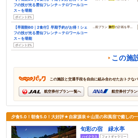
フの技が光る雲仙フレンチ～テロワールコー
ス～を堪能
ポイント2%
【早期割60｜2食付】早期予約がお得！シェ
…前プラン
旅行
の計画を早…
フの技が光る雲仙フレンチ～テロワールコー
ス～を堪能
ポイント2%
この施
この施設と交通手段を自由に組み合わせたおトクな
航空券付プラン一覧へ
航空券付プラン
夕食5.0！朝食5.0！大好評★自家源泉☆山里の和風宿で癒しの
旬彩の宿 緑水亭
ハイクラス
フォトギャラリー