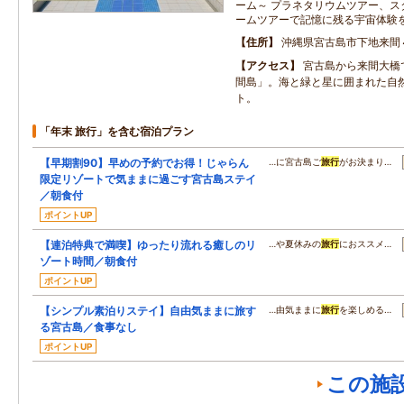
ーム～ プラネタリウムツアー、ス
ームツアーで記憶に残る宇宙体験
住所
沖縄県宮古島市下地来間
アクセス
宮古島から来間大橋
間島」。海と緑と星に囲まれた自
ト。
「年末 旅行」を含む宿泊プラン
【早期割90】早めの予約でお得！じゃらん
…に宮古島ご
旅行
がお決まり…
限定リゾートで気ままに過ごす宮古島ステイ
／朝食付
ポイントUP
【連泊特典で満喫】ゆったり流れる癒しのリ
…や夏休みの
旅行
におススメ…
ゾート時間／朝食付
ポイントUP
【シンプル素泊りステイ】自由気ままに旅す
…由気ままに
旅行
を楽しめる…
る宮古島／食事なし
ポイントUP
この施