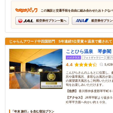
この施設と交通手段を自由に組み合わせたおトクな
航空券付プラン一覧へ
航空券付プラン
じゃらんアワード中四国部門 5年連続1位受賞☆温泉で癒されて
ことひら温泉 琴参閣
ハイクラス
フォトギャラリー
宿ブ
4.4
5,42
こんぴらさんのふもとに位置し、
呂や薬草風呂、多彩なお風呂が楽
の展望露天風呂もご利用いただけます
旬をお楽しみいただけます。
住所
香川県仲多度郡琴平町６
アクセス
JR琴平駅より徒歩
IC琴平方面へ向かい約１０分。
「年末 旅行」を含む宿泊プラン