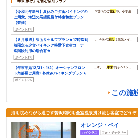
「年末 旅行」を含む宿泊プラン
【令和元年新設】夏休みご夕食バイキングの
…３世代のご
旅行
や、小学生…
ご用意、海辺の展望風呂付特室和室プラン
【禁煙】
ポイント2%
【８月厳選】訳ありセルフプラン★17時迄到
…。 今回の
旅行
は観光メイ…
着限定＆夕食バイキング時階下食材コーナー
迄階段利用の場合有★
ポイント2%
【年末年始12/31～1/2】オーシャンフロン
…す。 【
年末
年始イベン…
ト角部屋ご用意♪ 冬休みバイキングプラン★
ポイント2%
この施
海を眺めながら過ごす贅沢時間を全室温泉掛け流し客室でどうぞ
オレンジ・ベイ
ハイクラス
フォトギャラリー