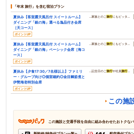
「年末 旅行」を含む宿泊プラン
夏休み【客室露天風呂付 スイートルーム】
…家族とのご
旅行
にもピッタ…
ダイニング「銀の海」選べる逸品付き会席
［天コース］
ポイントUP
夏休み【客室露天風呂付 スイートルーム】
…家族とのご
旅行
にもピッタ…
ダイニング「銀の海」ベーシック会席［海コ
ース］
ポイントUP
夏休み【夕食17:30／7名様以上】ファミリ
…記念日のご
旅行
や社員
旅行
…
ー・グループ向け◎個室確約◎金目鯛姿煮と
伊勢海老特別会席
ポイントUP
この施
この施設と交通手段を自由に組み合わせたおトクな
新幹線/特急付プラン一覧へ
航空券付プラ