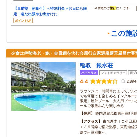
【直前割｜朝食付】＜特別料金＞お日にち限
…や突然のご
旅行
に！ ご予…
定！急な出張やお出かけに
ポイントUP
この施
夕食は伊勢海老・鮑・金目鯛を含む会席◎自家源泉露天風呂付客
稲取 銀水荘
ハイクラス
フォトギャラリー
宿ブ
4.4
2,89
ラウンジは、時間帯によってアルコ
でも何度でも楽しめるインクルーシ
限定］屋外プール 大人用プール
ールで家族みんな楽しめる
住所
静岡県賀茂郡東伊豆町稲
アクセス
東名厚木ＩＣ小田原
１３５号線で稲取温泉、東海道線
線で伊豆稲取へ