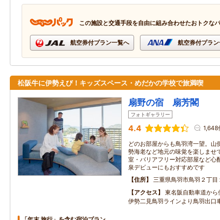
この施設と交通手段を自由に組み合わせたおトクな
航空券付プラン一覧へ
航空券付プラン
松阪牛に伊勢えび！キッズスペース・めだかの学校で旅満喫
扇野の宿 扇芳閣
フォトギャラリー
4.4
1,64
どのお部屋からも鳥羽湾一望。山
勢海老など地元の味覚を楽しませ
室・バリアフリー対応部屋など心
泉デビューにもおすすめです
住所
三重県鳥羽市鳥羽２丁目
アクセス
東名阪自動車道から
伊勢二見鳥羽ラインより鳥羽出口
「年末 旅行」を含む宿泊プラン