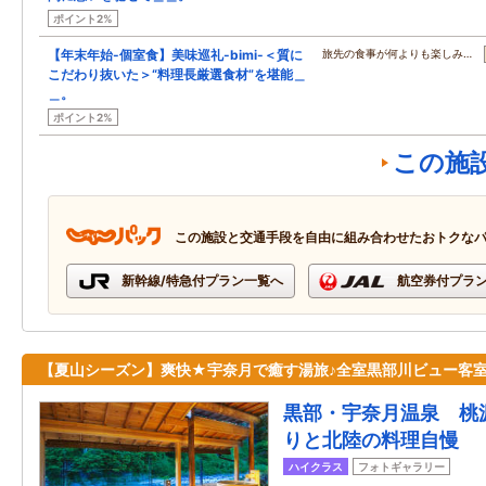
ポイント2%
【年末年始-個室食】美味巡礼-bimi-＜質に
旅先の食事が何よりも楽しみ…
こだわり抜いた＞“料理長厳選食材”を堪能＿
＿。
ポイント2%
この施
この施設と交通手段を自由に組み合わせたおトクな
新幹線/特急付プラン一覧へ
航空券付プラ
【夏山シーズン】爽快★宇奈月で癒す湯旅♪全室黒部川ビュー客
黒部・宇奈月温泉 桃
りと北陸の料理自慢
ハイクラス
フォトギャラリー