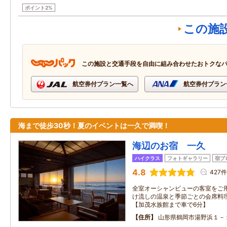
ポイント2%
この施
この施設と交通手段を自由に組み合わせたおトクな
航空券付プラン一覧へ
航空券付プラン
海まで徒歩30秒！夏のイベントは一久で満喫！
海辺のお宿 一久
ハイクラス
フォトギャラリー
宿ブ
4.8
427件
全室オーシャンビューの客室をご
け流しの温泉と季節ごとの会席料
【加茂水族館まで車で6分】
住所
山形県鶴岡市湯野浜１－