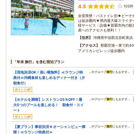
4.5
105件
全室禁煙・バストイレ別★ビーチ
は徒歩圏内★県内最大級スライダ
様サービス・設備★那覇市内の観
産へのアクセスも便利！！
住所
沖縄県中頭郡北谷町美浜
アクセス
那覇空港～車で約4
アメリカンビレッジ徒歩圏内
「年末 旅行」を含む宿泊プラン
【現地決済OK！添い寝無料】≪ラウンジ特
…やグループ
旅行
にもおすす…
典付≫沖縄食材も楽しめるディナー付き（夕
朝食付）
ポイントUP
【ホテルを満喫】レストラン25％OFF！最
…やグループ
旅行
にもおすす…
大5つのプールを楽しめる！ 朝食付・スイ
ート
ポイントUP
【夏プラン】事前決済★オーシャンビュー満
…やグループ
旅行
にもおすす…
喫！≪ラウンジ特典付≫