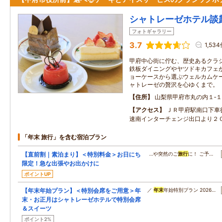
シャトレーゼホテル談
フォトギャラリー
3.7
1,53
甲府中心街に佇む、歴史あるクラ
鉄板ダイニングやヤツドキカフェ
ョーケースから選ぶウェルカムケ
ャトレーゼの贅沢を心ゆくまで。
住所
山梨県甲府市丸の内１‐１
アクセス
ＪＲ甲府駅南口下車
速南インターチェンジ出口より２
「年末 旅行」を含む宿泊プラン
【直前割｜素泊まり】＜特別料金＞お日にち
…や突然のご
旅行
に！ ご予…
限定！急な出張やお出かけに
ポイントUP
【年末年始プラン】＜特別会席をご用意＞年
／
年末
年始特別プラン 2026…
末・お正月はシャトレーゼホテルで特別会席
＆スイーツ
ポイント2%