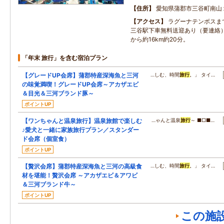
住所
愛知県蒲郡市三谷町南山
アクセス
ラグーナテンボスまで
三谷駅下車無料送迎あり（要連絡）
から約16km約20分。
「年末 旅行」を含む宿泊プラン
【グレードUP会席】蒲郡特産深海魚と三河
…しむ、時間
旅行
。」 タイ…
の味覚満喫！グレードUP会席～アカザエビ
＆目光＆三河ブランド豚～
ポイントUP
【ワンちゃんと温泉旅行】温泉旅館で楽しむ
…ゃんと温泉
旅行
～ ■□■…
♪愛犬と一緒に家族旅行プラン／スタンダー
ド会席（個室食）
ポイントUP
【贅沢会席】蒲郡特産深海魚と三河の高級食
…しむ、時間
旅行
。」 タイ…
材を堪能！贅沢会席 ～アカザエビ＆アワビ
＆三河ブランド牛～
ポイントUP
この施