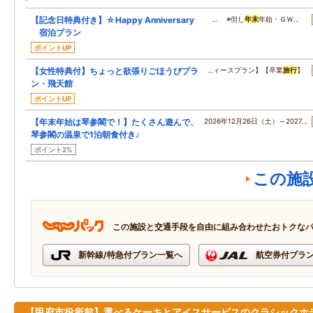
【記念日特典付き】☆Happy Anniversary
… ※但し
年末
年始・ＧＷ…
宿泊プラン
ポイントUP
【女性特典付】ちょっと欲張りごほうびプラ
…ィースプラン】【卒業
旅行
】
ン・飛天館
ポイントUP
【年末年始は琴参閣で！】たくさん遊んで、
2026年12月26日（土）～2027…
琴参閣の温泉で1泊朝食付き♪
ポイント2%
この施
この施設と交通手段を自由に組み合わせたおトクな
新幹線/特急付プラン一覧へ
航空券付プラ
【甲府市役所前】選べるケーキとアイスサービスのクラシックホ