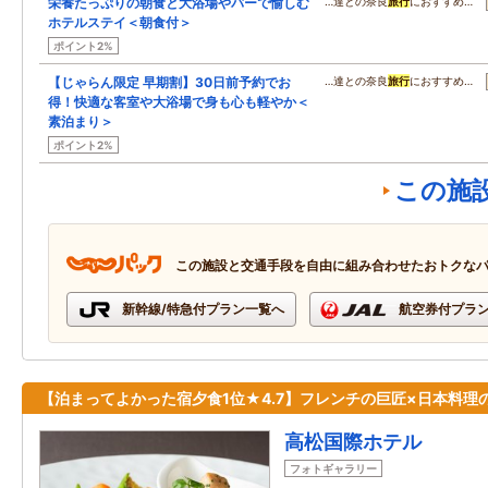
栄養たっぷりの朝食と大浴場やバーで愉しむ
…達との奈良
旅行
におすすめ…
ホテルステイ＜朝食付＞
ポイント2%
【じゃらん限定 早期割】30日前予約でお
…達との奈良
旅行
におすすめ…
得！快適な客室や大浴場で身も心も軽やか＜
素泊まり＞
ポイント2%
この施
この施設と交通手段を自由に組み合わせたおトクな
新幹線/特急付プラン一覧へ
航空券付プラ
【泊まってよかった宿夕食1位★4.7】フレンチの巨匠×日本料理
高松国際ホテル
フォトギャラリー