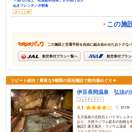
＞現代の名工「松原総料理長」が手掛けるさ
ぬきフレンチ／夕朝食
ポイントUP
この施
この施設と交通手段を自由に組み合わせたおトクな
航空券付プラン一覧へ
航空券付プラン
リピート続出！豊富な5種類の温浴施設で館内湯めぐり★
伊豆長岡温泉 弘法の
フォトギャラリー
4.1
811件
玉川温泉の北投石とバドガシュタ
おり、天然ラジウム鉱石の効能を
施設】露天風呂・ラジウム温泉・
トーンセラピールーム