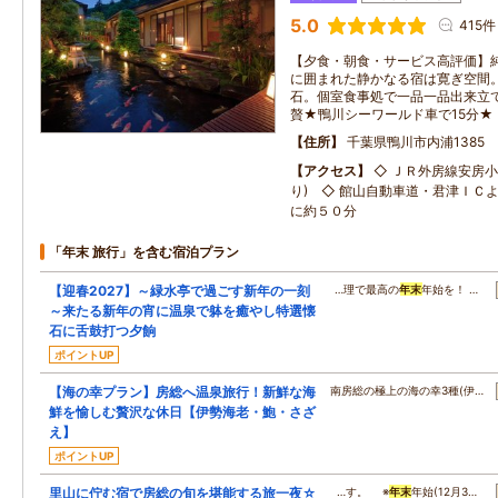
5.0
415件
【夕食・朝食・サービス高評価】
に囲まれた静かなる宿は寛ぎ空間
石。個室食事処で一品一品出来立
贅★鴨川シーワールド車で15分★
住所
千葉県鴨川市内浦1385
アクセス
◇ ＪＲ外房線安房小
り) ◇ 館山自動車道・君津ＩＣ
に約５０分
「年末 旅行」を含む宿泊プラン
【迎春2027】～緑水亭で過ごす新年の一刻
…理で最高の
年末
年始を！ …
～来たる新年の宵に温泉で躰を癒やし特選懐
石に舌鼓打つ夕餉
ポイントUP
【海の幸プラン】房総へ温泉旅行！新鮮な海
南房総の極上の海の幸3種(伊…
鮮を愉しむ贅沢な休日【伊勢海老・鮑・さざ
え】
ポイントUP
里山に佇む宿で房総の旬を堪能する旅一夜☆
…す。 ※
年末
年始(12月3…