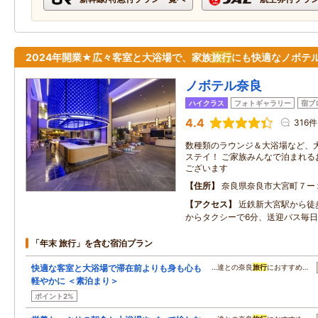
2024年開業★広々客室と大浴場で、家族
旅行
にも快適なノボテ
ノボテル奈良
ハイクラス
フォトギャラリー
宿ブ
4.4
316件
数種類のラウンジ＆大浴場など、
ステイ！ ご家族みんなで泊まれる
ございます
住所
奈良県奈良市大宮町７ー
アクセス
近鉄新大宮駅から徒
からタクシーで6分、送迎バス毎
「年末 旅行」を含む宿泊プラン
快適な客室と大浴場で滞在前よりも身も心も
…達との奈良
旅行
におすすめ…
軽やかに ＜素泊まり＞
ポイント2%