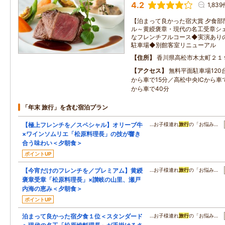
4.2
1,839
【泊まって良かった宿大賞 夕食部
ル～黄綬褒章・現代の名工受章シ
なフレンチフルコース◆実演あり
駐車場◆別館客室リニューアル
住所
香川県高松市木太町２１
アクセス
無料平面駐車場120
から車で15分／高松中央ICから車
から車で40分
「年末 旅行」を含む宿泊プラン
【極上フレンチを／スペシャル】オリーブ牛
…お子様連れ
旅行
の「お悩み…
×ワインソムリエ「松原料理長」の技が響き
合う味わい＜夕朝食＞
ポイントUP
【今宵だけのフレンチを／プレミアム】黄綬
…お子様連れ
旅行
の「お悩み…
褒章受章「松原料理長」×讃岐の山里、瀬戸
内海の恵み＜夕朝食＞
ポイントUP
泊まって良かった宿夕食１位＜スタンダード
…お子様連れ
旅行
の「お悩み…