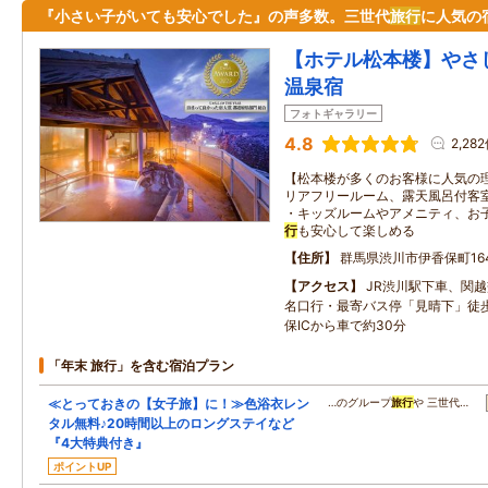
『小さい子がいても安心でした』の声多数。三世代
旅行
に人気の
【ホテル松本楼】やさ
温泉宿
フォトギャラリー
4.8
2,28
【松本楼が多くのお客様に人気の理
リアフリールーム、露天風呂付客
・キッズルームやアメニティ、お
行
も安心して楽しめる
住所
群馬県渋川市伊香保町16
アクセス
JR渋川駅下車、関
名口行・最寄バス停「見晴下」徒
保ICから車で約30分
「年末 旅行」を含む宿泊プラン
≪とっておきの【女子旅】に！≫色浴衣レン
…のグループ
旅行
や 三世代…
タル無料♪20時間以上のロングステイなど
『4大特典付き』
ポイントUP