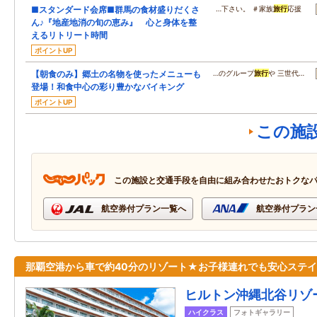
■スタンダード会席■群馬の食材盛りだくさ
…下さい。 ＃家族
旅行
応援
ん♪『地産地消の旬の恵み』 心と身体を整
えるリトリート時間
ポイントUP
【朝食のみ】郷土の名物を使ったメニューも
…のグループ
旅行
や 三世代…
登場！和食中心の彩り豊かなバイキング
ポイントUP
この施
この施設と交通手段を自由に組み合わせたおトクな
航空券付プラン一覧へ
航空券付プラン
那覇空港から車で約40分のリゾート★お子様連れでも安心ステ
ヒルトン沖縄北谷リゾ
ハイクラス
フォトギャラリー