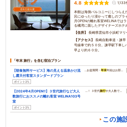
4.8
1,13
本館は海側バルコニーにしつらえ
呂にゆったり浸かって癒しのプライ
月OPENの離れ客室WELINAで
る橘湾に面したデザイナーズホテ
住所
長崎県雲仙市小浜町マリ
アクセス
長崎自動車道・諫早
号線車で約５０分。諫早駅下車し
早より約６０分。
「年末 旅行」を含む宿泊プラン
【朝食無料サービス】海の見える温泉かけ流
…お盆期間・
年末
年始はお部…
し露天付客室スタンダードプラン
ポイント2%
【2024年4月OPEN!!】３世代旅行など大人
…！ ３世代
旅行
や大人数で…
数旅行におススメの離れ客室 WELINA103号
室
ポイント2%
この施