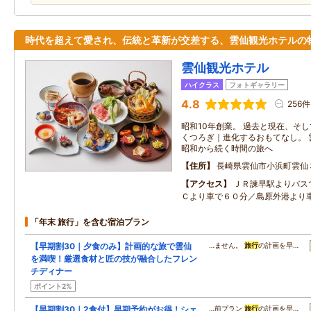
時代を超えて愛され、伝統と革新が交差する、雲仙観光ホテルの
雲仙観光ホテル
ハイクラス
フォトギャラリー
4.8
256件
昭和10年創業。 過去と現在、そ
くつろぎ｜進化するおもてなし。 
昭和から続く時間の旅へ
住所
長崎県雲仙市小浜町雲仙
アクセス
ＪＲ諫早駅よりバス
Ｃより車で６０分／島原外港より
「年末 旅行」を含む宿泊プラン
【早期割30｜夕食のみ】計画的な旅で雲仙
…ません。
旅行
の計画を早…
を満喫！厳選食材と匠の技が融合したフレン
チディナー
ポイント2%
【早期割30｜2食付】早期予約がお得！シェ
…前プラン
旅行
の計画を早…