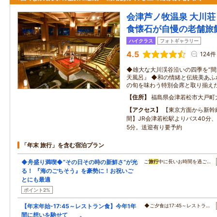
会津芦ノ牧温泉 大川荘
食懐石が自慢の老舗旅
ハイクラス
フォトギャラリー
4.5
124件
◆雄大な大川渓谷沿いの四季を“間
天風呂』 ◆和の情緒と伝統美あふ
の旬を味わう特別会席と取り揃え
住所
福島県会津若松市大戸町
アクセス
【東京方面から新幹
間】JR会津若松駅よりバス40分
5分。送迎有り要予約
「年末 旅行」を含む宿泊プラン
◆舟盛り満喫◆“その日その時の新鮮さ”が光
ご
旅行
中に長いお時間を過ご…
る！ 『海のごちそう』を豪勢に！お祝いご
とにも最適
ポイント2%
【年末年始-17:45～レストラン食】今年1年
◆ご夕食は17:45～レストラ…
間に想いを馳せて＿＿。