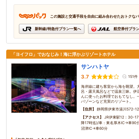
この施設と交通手段を自由に組み合わせたおトクな
新幹線/特急付プラン一覧へ
航空券付プラ
「ヨイフロ」でおなじみ！海に浮かぶリゾートホテル
サンハトヤ
3.7
151件
海岸線に建ち客室から海を眺望。
呂・露天風呂などで温泉三昧。伊
んに使ったお料理でおもてなし。
パゾーンなど充実のリゾート。
住所
静岡県伊東市湯川572-12
アクセス
JR伊東駅12：30-1
降17時迄)/車：東名厚木IC→車90
沼津IC→車60分