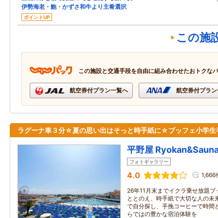
伊勢海老・鮑・かずさ和牛より主肴選択
ポイントUP
この施
この施設と交通手段を自由に組み合わせたおトクな
航空券付プラン一覧へ
航空券付プラン
ラグーナ車３分☆夏の思い出はそっと時手紙に☆ブッフェ小学生
平野屋 Ryokan&Saun
フォトギャラリー
4.0
1,66
26年11月末までイクラ乗せ放題ブ
ととのえ、時手紙で大切な人の未来
で自分探し、手挽コーヒーで時間
らではの豊かな宿泊体験を