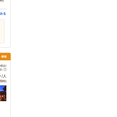
時)
みる
の・都城
税込)
安)
～
/人
用時)