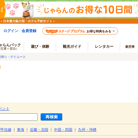
 ～日本最大級の宿・ホテル予約サイト～
ログイン
会員登録
お得な特典をみる
ゃらんパック
遊び・体験
観光ガイド
レンタカー
航空券
（交通＋宿泊）
日帰り・デイユース
ベント
・甲信越
｜
東海
｜
近畿・北陸
｜
中国・四国
｜
九州・沖縄