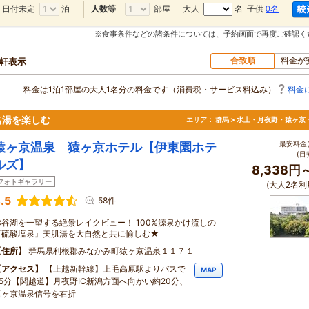
日付未定
泊
部屋
大人
名 子供
0名
人数等
※食事条件などの諸条件については、予約画面で再度ご確認く
合致順
料金が
0軒表示
料金は1泊1部屋の大人1名分の料金です（消費税・サービス料込み）
料金
名湯を楽しむ
エリア：
群馬 > 水上・月夜野・猿ヶ京
最安料金(
猿ヶ京温泉 猿ヶ京ホテル【伊東園ホテ
(目
ルズ】
8,338円
フォトギャラリー
(大人2名利
.5
58件
赤谷湖を一望する絶景レイクビュー！ 100%源泉かけ流しの
『硫酸塩泉』美肌湯を大自然と共に愉しむ★
住所
群馬県利根郡みなかみ町猿ヶ京温泉１１７１
アクセス
【上越新幹線】上毛高原駅よりバスで
MAP
35分【関越道】月夜野IC新潟方面へ向かい約20分、
猿ヶ京温泉信号を右折