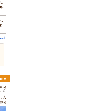
/人
時)
/人
時)
みる
・御前崎
税込)
安)
～
/人
用時)