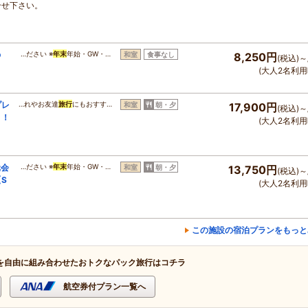
合せ下さい。
の
…ださい ※
年末
年始・GW・…
和室
食事なし
8,250円
(税込)～
(大人2名利用
プレ
…れやお友達
旅行
にもおすす…
和室
朝・夕
17,900円
(税込)～
り！
(大人2名利用
元会
…ださい ※
年末
年始・GW・…
和室
朝・夕
13,750円
(税込)～
S
(大人2名利用
この施設の宿泊プランをもっと
を自由に組み合わせたおトクなパック旅行はコチラ
航空券付プラン一覧へ