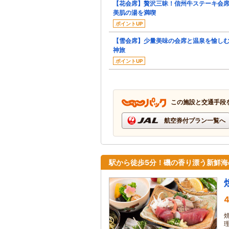
【花会席】贅沢三昧！信州牛ステーキ会
美肌の湯を満喫
ポイントUP
【雪会席】少量美味の会席と温泉を愉し
神旅
ポイントUP
この施設と交通手段
航空券付プラン一覧へ
駅から徒歩5分！磯の香り漂う新鮮海
4