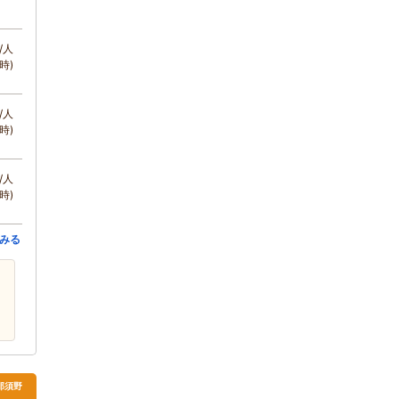
/人
時)
/人
時)
/人
時)
みる
那須野