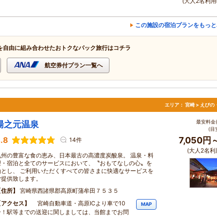
(大人2名利用
この施設の宿泊プランをもっと
を自由に組み合わせたおトクなパック旅行はコチラ
航空券付プラン一覧へ
エリア：
宮崎 > えび
最安料金(
湯之元温泉
(目
.8
7,050円
14件
(大人2名利
九州の豊富な食の恵み、日本最古の高濃度炭酸泉。 温泉・料
理・宿泊と全てのサービスにおいて、〝おもてなしの心〟を
軸とし、 ご利用いただくすべての皆さまに快適なサービスを
ご提供致します。
住所
宮崎県西諸県郡高原町蒲牟田７５３５
アクセス
宮崎自動車道・高原ICより車で10
MAP
分！駅等までの送迎に関しましては、当館までお問