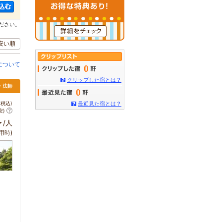
ださい。
安い順
について
0
クリップした宿とは？
・法師
0
税込)
最近見た宿とは？
安)
～
/人
用時)