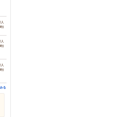
/人
時)
/人
時)
/人
時)
みる