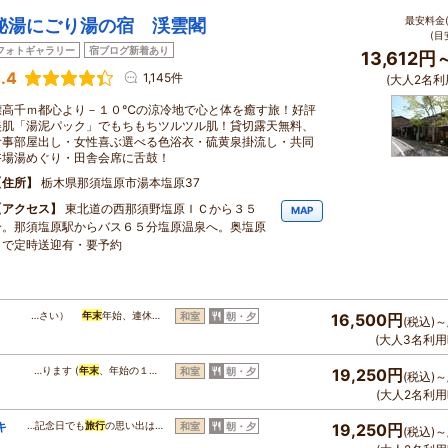
最安料金(
秘湯にごり湯の宿 渓雲閣
(目
フォトギャラリー
宿ブログ新着あり
13,612円
.4
1,145件
(大人2名利
標高千ｍ都心より－１０℃の涼冷地で心と体を癒す旅！好評
美肌「湯泥パック」でもちもちツルツル肌！貸切露天無料、
食事部屋出し・女性喜ぶ選べる色浴衣・硫黄泉掛流し・共同
浴場湯めぐり・田舎会席に舌鼓！
住所
栃木県那須塩原市湯本塩原37
アクセス
東北道の西那須野塩原ＩＣから３５
MAP
分。那須塩原駅からバス６５分塩原温泉へ。奥塩原
まで定時送迎有・要予約
…さい）
年末
年始、連休…
和室
朝・夕
16,500円
(税込)～
(大人3名利用
）
…ります (
年末
、年始の１…
和室
朝・夕
19,250円
(税込)～
(大人2名利用
キ
…記念日でも
旅行
の思い出は…
和室
朝・夕
19,250円
(税込)～