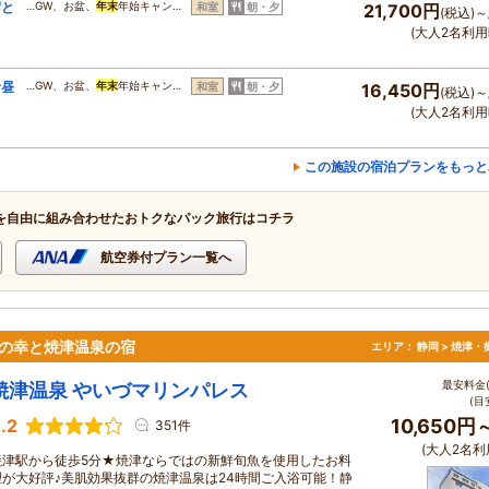
席と
…GW、お盆、
年末
年始キャン…
和室
朝・夕
21,700円
(税込)～
(大人2名利用
む昼
…GW、お盆、
年末
年始キャン…
和室
朝・夕
16,450円
(税込)～
(大人2名利用
この施設の宿泊プランをもっと
を自由に組み合わせたおトクなパック旅行はコチラ
航空券付プラン一覧へ
の幸と焼津温泉の宿
エリア：
静岡 > 焼津
最安料金(
焼津温泉 やいづマリンパレス
(目
.2
10,650円
351件
(大人2名利
焼津駅から徒歩5分★焼津ならではの新鮮旬魚を使用したお料
理が大好評♪美肌効果抜群の焼津温泉は24時間ご入浴可能！静