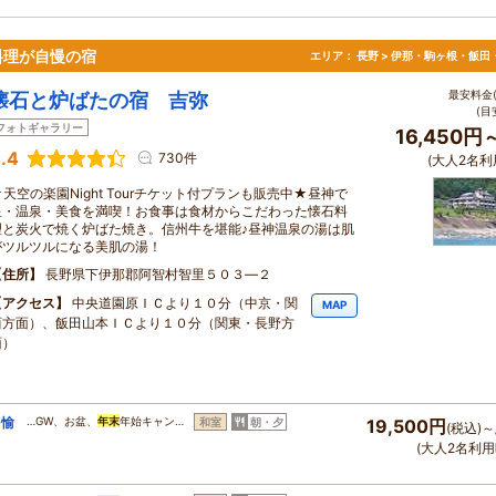
料理が自慢の宿
エリア：
長野 > 伊那・駒ヶ根・飯田
最安料金(
懐石と炉ばたの宿 吉弥
(目
フォトギャラリー
16,450円
.4
730件
(大人2名利
★天空の楽園Night Tourチケット付プランも販売中★昼神で
星・温泉・美食を満喫！お食事は食材からこだわった懐石料
理と炭火で焼く炉ばた焼き。信州牛を堪能♪昼神温泉の湯は肌
がツルツルになる美肌の湯！
住所
長野県下伊那郡阿智村智里５０３―２
アクセス
中央道園原ＩＣより１０分（中京・関
MAP
西方面）、飯田山本ＩＣより１０分（関東・長野方
面）
を愉
…GW、お盆、
年末
年始キャン…
和室
朝・夕
19,500円
(税込)～
(大人2名利用