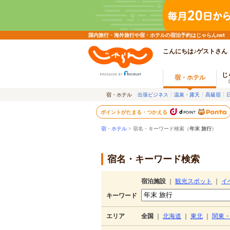
国内旅行・海外旅行や宿・ホテルの宿泊予約はじゃらんnet
こんにちは♪ゲストさん
じ
宿・ホテル
宿・ホテル
出張ビジネス
温泉・露天
高級宿
ポイントがたまる・つかえる
宿・ホテル
> 宿名・キーワード検索（
年末 旅行
）
宿名・キーワード検索
宿泊施設
｜
観光スポット
｜
イ
キーワード
エリア
全国
｜
北海道
｜
東北
｜
関東