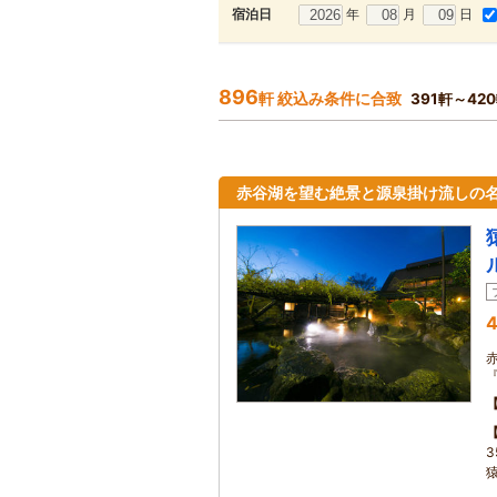
年
月
日
宿泊日
896
軒 絞込み条件に合致
391軒～42
赤谷湖を望む絶景と源泉掛け流しの
4