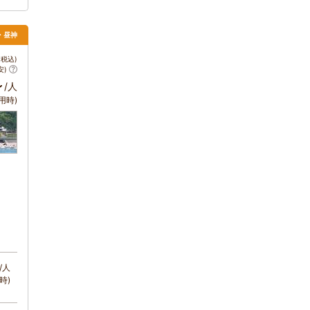
・昼神
税込)
安)
～
/人
用時)
/人
時)