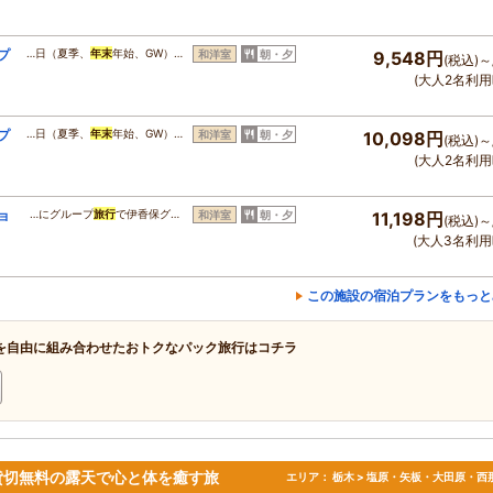
プ
…日（夏季、
年末
年始、GW）…
和洋室
朝・夕
9,548円
(税込)～
(大人2名利用
プ
…日（夏季、
年末
年始、GW）…
和洋室
朝・夕
10,098円
(税込)～
(大人2名利用
ョ
…にグループ
旅行
で伊香保グ…
和洋室
朝・夕
11,198円
(税込)～
(大人3名利用
この施設の宿泊プランをもっと
を自由に組み合わせたおトクなパック旅行はコチラ
貸切無料の露天で心と体を癒す旅
エリア：
栃木 > 塩原・矢板・大田原・西