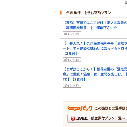
「年末 旅行」を含む宿泊プラン
【素泊】宮崎ではここだけ！湯之元温泉
「高濃度炭酸泉」をご堪能下さい☆
ポイント2%
【一番人気☆】九州産黒毛和牛を「岩塩
ート」で☆絶妙な味わいにほっぺもトロ
【2食付】
ポイント2%
【まずはここから！】板長自慢の「湯之
席」に舌鼓☆温泉・食・空間を楽しむ。【
TD】【2食付】
ポイント2%
この施設と交通手段
航空券付プラン一覧へ