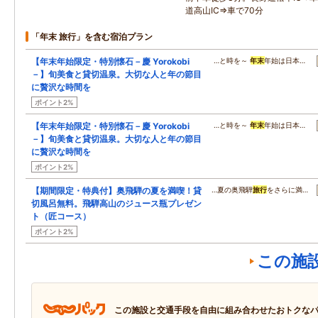
道高山IC⇒車で70分
「年末 旅行」を含む宿泊プラン
【年末年始限定・特別懐石－慶 Yorokobi
…と時を～
年末
年始は日本…
－】旬美食と貸切温泉。大切な人と年の節目
に贅沢な時間を
ポイント2%
【年末年始限定・特別懐石－慶 Yorokobi
…と時を～
年末
年始は日本…
－】旬美食と貸切温泉。大切な人と年の節目
に贅沢な時間を
ポイント2%
【期間限定・特典付】奥飛騨の夏を満喫！貸
…夏の奥飛騨
旅行
をさらに満…
切風呂無料。飛騨高山のジュース瓶プレゼン
ト（匠コース）
ポイント2%
この施
この施設と交通手段を自由に組み合わせたおトクな