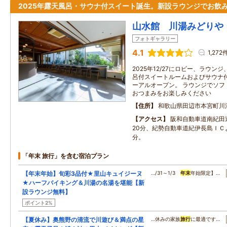
2025年露天風呂・サウナ付スイート誕生。新設ラウンジでお飲
山水館 川湯みどりや
フォトギャラリー
4.1
1,272
2025年12/27にロビー、ラウ
呂付スイートルームおよびサウナ
ーアルオープン。 ラウンジでソフ
おつまみをお楽しみください
住所
和歌山県田辺市本宮町川
アクセス
阪和自動車道南紀田
20分、紀勢自動車道紀伊長島ＩＣ
分。
「年末 旅行」を含む宿泊プラン
【年末年始】旬彩3品付★里山キュイジーヌ
…/31～1/3
年末
年始限定】…
★ハーフバイキング＆川湯の名湯を堪能【新
設ラウンジ無料】
ポイント2%
【夏休み】奥熊野の清流で川遊び＆満点の星
…休みの家族
旅行
に最適です…