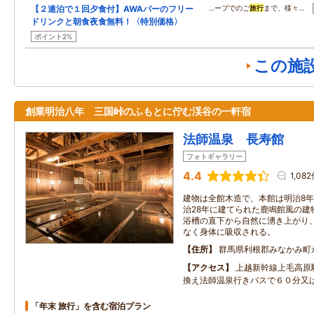
【２連泊で１回夕食付】AWAバーのフリー
…ープでのご
旅行
まで、様々…
ドリンクと朝食夜食無料！〈特別価格〉
ポイント2%
この施
創業明治八年 三国峠のふもとに佇む渓谷の一軒宿
法師温泉 長寿館
フォトギャラリー
4.4
1,08
建物は全館木造で、本館は明治8
治28年に建てられた鹿鳴館風の建
浴槽の直下から自然に湧き上がり
なく身体に吸収される。
住所
群馬県利根郡みなかみ町
アクセス
上越新幹線上毛高原
換え法師温泉行きバスで６０分又
「年末 旅行」を含む宿泊プラン