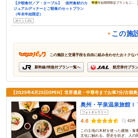
【夕朝食付／ア・ターブル】 信州食材のカ
年末
年始期間限定プランをご…
ジュアルディナーとご朝食のセットプラン
（年末年始限定）
ポイント2%
この施
この施設と交通手段を自由に組み合わせたおトクな
新幹線/特急付プラン一覧へ
航空券付プラ
【2025年4月25日OPEN】世界遺産・中尊寺までお車7分/古都
奥州・平泉温泉旅館Ｉ
フォトギャラリー
4.6
62件
この土地の木材を使った建物・食
文化に触れる。歴史を紡ぎ、人の