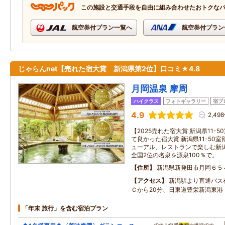
この施設と交通手段を自由に組み合わせたおトクな
航空券付プラン一覧へ
航空券付プラン
じゃらんnet【売れた宿大賞 新潟県第2位】口コミ★4.8
月岡温泉 摩周
ハイクラス
フォトギャラリー
宿ブ
4.9
2,49
【2025売れた宿大賞 新潟県11-5
て良かった宿大賞 新潟県11-50室
ューアル、レストランで楽しむ新
全国2位の名泉を源泉100％で。
住所
新潟県新発田市月岡６５
アクセス
新潟駅より直通バス
Ｃから20分、日東道豊栄新潟東港
「年末 旅行」を含む宿泊プラン