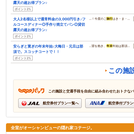
露天の超お得プラン♪
ポイント2%
大人2名様以上で通常料金の3,000円引き♪フ
…！今度のご
旅行
はき・ま・…
ルコースディナー◎手作り焼立てパン◎貸切
露天の超お得プラン♪
ポイント2%
安らぎと寛ぎの年末年始♪大晦日・元旦は那
…望を抱き、
年末
年始は那須…
須で。スコッチコートで！！
ポイント2%
この施
この施設と交通手段を自由に組み合わせたおトクな
航空券付プラン一覧へ
航空券付プラン
全室がオーシャンビューの隠れ家コテージ。