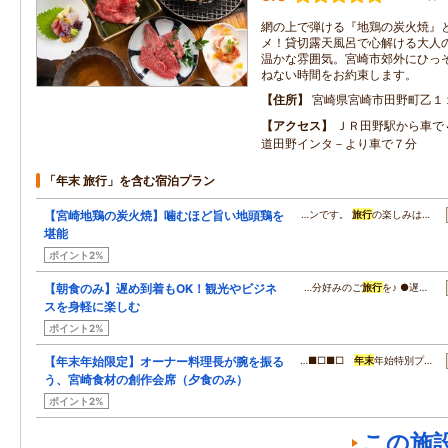
網の上で弾ける『地鶏の炭火焼』
メ！貸切露天風呂で心解ける大人の
温かな雰囲気。宮崎市郊外にひっ
ねない時間をお約束します。
住所
宮崎県宮崎市田野町乙１
アクセス
ＪＲ田野駅から車で
道田野インタ－より車で７分
「年末 旅行」を含む宿泊プラン
【宮崎地鶏の炭火焼】噛むほど旨い地頭鶏を
…ンです。
旅行
の楽しみは…
堪能
ポイント2%
【朝食のみ】遅め到着もOK！観光やビジネ
…分好みのご
旅行
を♪ ●遅…
スを身軽に楽しむ
ポイント2%
【年末年始限定】オーナー料理長が腕を振る
…■□■□
年末
年始特別プ…
う、宮崎食材の創作会席（夕食のみ）
ポイント2%
この施