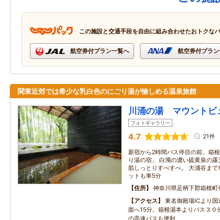
この施設と交通手段を自由に組み合わせたおトクな
航空券付プラン一覧へ
航空券付プラン
関東近郊では希少な乳白色のにごり湯が愉しめる温泉旅館
川涌の湯 マウントビ
フォトギャラリー
4.7
21件
新宿から2時間バス停目の前。箱
り湯の宿」 白濁の濃い硫黄泉の露
肌しっとりすべすべ。 大涌谷まで
ットも車5分
住所
神奈川県足柄下郡箱根町仙
アクセス
東名御殿場ICより国
面へ15分。箱根湯本よりバス３０
の高速バスも便利