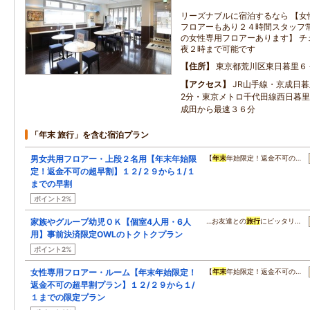
リーズナブルに宿泊するなら 【女
フロアーもあり２４時間スタッフ
の女性専用フロアーあります】 チ
夜２時まで可能です
住所
東京都荒川区東日暮里６
アクセス
JR山手線・京成日
2分・東京メトロ千代田線西日暮
成田から最速３６分
「年末 旅行」を含む宿泊プラン
男女共用フロアー・上段２名用【年末年始限
【
年末
年始限定！返金不可の…
定！返金不可の超早割】１２/２９から１/１
までの早割
ポイント2%
家族やグループ幼児ＯＫ【個室4人用・6人
…お友達との
旅行
にピッタリ…
用】事前決済限定OWLのトクトクプラン
ポイント2%
女性専用フロアー・ルーム【年末年始限定！
【
年末
年始限定！返金不可の…
返金不可の超早割プラン】１２/２９から１/
１までの限定プラン