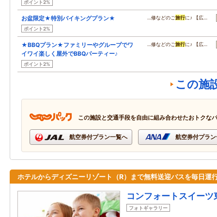
ポイント2%
お盆限定★特別バイキングプラン★
…修などのご
旅行
に♪ 【広…
ポイント2%
★BBQプラン★ファミリーやグループでワ
…修などのご
旅行
に♪ 【広…
イワイ楽しく屋外でBBQパーティー♪
ポイント2%
この施
この施設と交通手段を自由に組み合わせたおトクな
航空券付プラン一覧へ
航空券付プラン
ホテルからディズニーリゾート（R）まで無料送迎バスを毎日運行
コンフォートスイーツ
フォトギャラリー