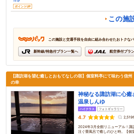
ポイントUP
この施
この施設と交通手段を自由に組み合わせたおトクな
新幹線/特急付プラン一覧へ
航空券付プラ
【諏訪湖を望む癒しとおもてなしの宿】個室料亭にて味わう信州
の幸
神秘なる諏訪湖に心癒
温泉しんゆ
ハイクラス
フォトギャラリー
4.7
2,519
2024年3月全館リニューアル！
注ぐ畳風呂で癒しのひと時。【個