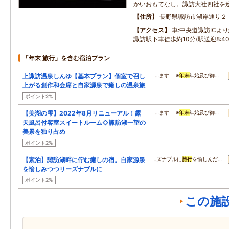
かいおもてなし。諏訪大社四社を
住所
長野県諏訪市湖岸通り２
アクセス
車:中央道諏訪ICより
諏訪駅下車徒歩約10分(駅送迎8:40～
「年末 旅行」を含む宿泊プラン
上諏訪温泉しんゆ【基本プラン】個室で召し
…ます ※
年末
年始及び御…
上がる創作和会席と自家源泉で癒しの温泉旅
ポイント2%
【美湖の雫】2022年8月リニューアル！露
…ます ※
年末
年始及び御…
天風呂付客室スイートルーム◇諏訪湖一望の
美景を独り占め
ポイント2%
【素泊】諏訪湖畔に佇む癒しの宿。自家源泉
…ズナブルに
旅行
を愉しんだ…
を愉しみつつリーズナブルに
ポイント2%
この施