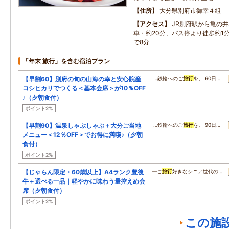
住所
大分県別府市御幸４組
アクセス
JR別府駅から亀の
車・約20分、バス停より徒歩約1分
で8分
「年末 旅行」を含む宿泊プラン
【早割60】別府の旬の山海の幸と安心院産
…鉄輪へのご
旅行
を。 60日…
コシヒカリでつくる＜基本会席＞が10％OFF
♪（夕朝食付）
ポイント2%
【早割90】温泉しゃぶしゃぶ＋大分ご当地
…鉄輪へのご
旅行
を。 90日…
メニュー＜12％OFF＞でお得に満喫♪（夕朝
食付）
ポイント2%
【じゃらん限定・60歳以上】A4ランク豊後
―ご
旅行
好きなシニア世代の…
牛＋選べる一品｜軽やかに味わう量控えめ会
席（夕朝食付）
ポイント2%
この施