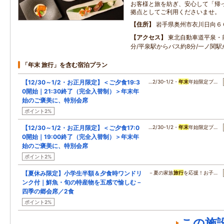
お客様と旅を紡ぎ、安心して「帰
拠点としてご利用くださいませ。
住所
岩手県奥州市衣川日向６
アクセス
東北自動車道平泉・前
分/平泉駅からバス約8分/一ノ関駅
「年末 旅行」を含む宿泊プラン
【12/30～1/2・お正月限定】＜ご夕食19:3
…2/30-1/2・
年末
年始限定プ…
0開始｜21:30終了（完全入替制）＞年末年
始のご褒美に、特別会席
ポイント2%
【12/30～1/2・お正月限定】＜ご夕食17:0
…2/30-1/2・
年末
年始限定プ…
0開始｜19:00終了（完全入替制）＞年末年
始のご褒美に、特別会席
ポイント2%
【夏休み限定】小学生半額＆夕食時ワンドリ
－夏の家族
旅行
を応援！お子…
ンク付｜鮮魚・旬の特産物を五感で愉しむ－
四季の郷会席／2食
ポイント2%
この施