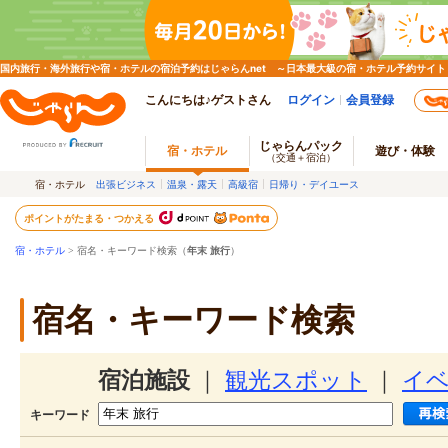
国内旅行・海外旅行や宿・ホテルの宿泊予約はじゃらんnet ～日本最大級の宿・ホテル予約サイト
こんにちは♪ゲストさん
ログイン
会員登録
じゃらんパック
宿・ホテル
遊び・体験
（交通＋宿泊）
宿・ホテル
出張ビジネス
温泉・露天
高級宿
日帰り・デイユース
ポイントがたまる・つかえる
宿・ホテル
> 宿名・キーワード検索（
年末 旅行
）
宿名・キーワード検索
宿泊施設
｜
観光スポット
｜
イ
キーワード