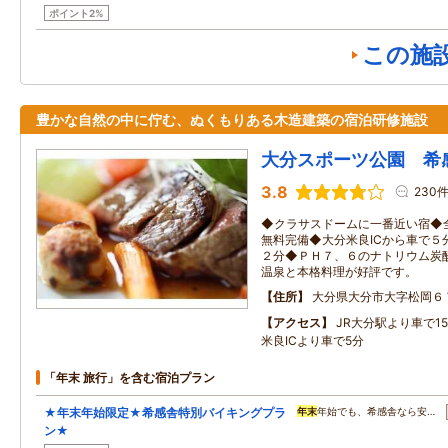
ポイント2%
この施
豊かな自然の中に佇む、ぬくもりある木造建築の宿泊研修施設
大分スポーツ公園 希
3.8
230
◆クラサスドームに一番近い宿◆全
無料完備◆大分米良ICから車で５
２分◆ＰＨ７、６のナトリウム炭
温泉と本格料理が好評です。
住所
大分県大分市大字松岡６
アクセス
JR大分駅より車で1
米良ICより車で5分
「年末 旅行」を含む宿泊プラン
★年末年始限定★希感舎特別バイキングプラ
年末
年始でも、希感舎なら安…
ン★