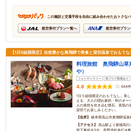
この施設と交通手段を自由に組み合わせたおトクな
航空券付プラン一覧へ
航空券付プラン
【1日5組様限定】自然豊かな奥飛騨で美食と貸切温泉でおもてな
料理旅館 奥飛騨山草
や）
フォトギャラリー
宿ブログ新着あり
4.8
544
1日５組様限定のおもてなし。美
える、大人の隠れ家的・和のオー
人の発想を吹き込む懐石。美肌の
貸切でお楽しみください。
住所
岐阜県高山市奥飛騨温泉
アクセス
高山駅より新穂高行
前下車徒歩3分。長野道松本IC⇒車