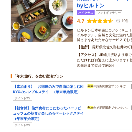
byヒルトン
ハイクラス
フォトギャラリー
4.7
19件
ヒルトン日本初進出Curio（キュ
イルホテル。自然と文化に溢れた
皆さまをあたたかなサービスでお
住所
長野県北佐久郡軽井沢町
アクセス
JR軽井沢駅より車
ただければお迎えに上がります）
沢銀座まで徒歩で約5分
「年末 旅行」を含む宿泊プラン
【素泊まり】 お部屋のみで自由に楽しむKI
年末
年始期間限定プランをご…
KYOのシンプルステイ （年末年始限定）
ポイント2%
【朝食付】 信州食材にこだわったハーフビ
年末
年始期間限定プランをご…
ュッフェの朝食が楽しめるベーシックステイ
（年末年始限定）
ポイント2%