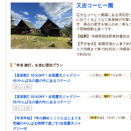
又吉コーヒー園
広大なコーヒー農園にある滞在型
に出てくるような三角屋根の可愛
空、満点の星空を独り占め！車を
で荷物移動も楽々です。
住所
沖縄県国頭郡東村慶佐次
アクセス
那覇空港から車で約1
リア沖縄まで車で約35分／沖縄美
で約50分
「年末 旅行」を含む宿泊プラン
【直前割】10％OFF！全室露天ジャグジー
…った急なご
旅行
でもお得！…
付/やんばるの森の中にあるコテージ
ポイント2%
【直前割】10％OFF！全室露天ジャグジー
…った急なご
旅行
でもお得！…
付/やんばるの森の中にあるコテージ
ポイント2%
【年末年始】1年の締めくくりとはじまりを
-【
年末
年始】-12/27～1/3限…
究極のやんばる時間で過ごす/全室露天ジャ
グジー付