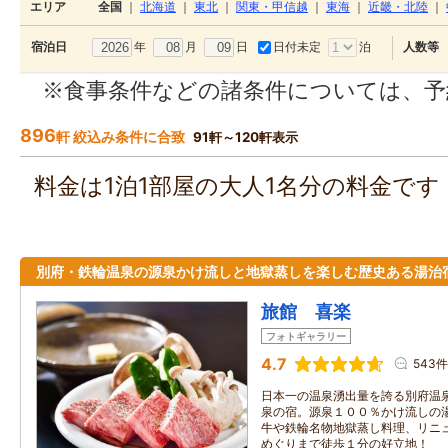
エリア
全国
｜
北海道
｜
東北
｜
関東・甲信越
｜
東海
｜
近畿・北陸
｜
年
月
日
日付未定
泊
宿泊日
人数等
※食事条件などの諸条件については、予
896
軒 絞込み条件に合致
91軒～120軒表示
料金は1泊1部屋の大人1名分の料金で
別府・鉄輪温泉の源泉かけ流しと地獄蒸しを楽しむ歴史ある湯治
旅館 喜楽
フォトギャラリー
4.7
543件
日本一の温泉湧出量を誇る別府温
泉の宿。源泉１００％かけ流しの
牛や鉄輪名物地獄蒸し料理、リニ
めぐりまで徒歩１分の好立地！