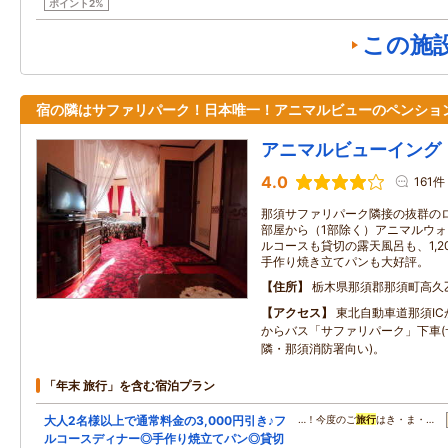
ポイント2%
この施
宿の隣はサファリパーク！日本唯一！アニマルビューのペンショ
アニマルビューイング
4.0
161件
那須サファリパーク隣接の抜群の
部屋から（1部除く）アニマルウ
ルコースも貸切の露天風呂も、1,
手作り焼き立てパンも大好評。
住所
栃木県那須郡那須町高久
アクセス
東北自動車道那須IC
からバス「サファリパーク」下車(
隣・那須消防署向い)。
「年末 旅行」を含む宿泊プラン
大人2名様以上で通常料金の3,000円引き♪フ
…！今度のご
旅行
はき・ま・…
ルコースディナー◎手作り焼立てパン◎貸切