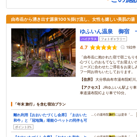
由布岳から湧き出す源泉100％掛け流し、女性も嬉しい美肌の湯
ゆふいん温泉 御宿 
ハイクラス
フォトギャラリー
4.7
192件
「由布岳に抱かれた宿で宿ごもり
心づくしのおもてなしでお迎えい
ニーズに合わせたご滞在をお楽し
フ一同お待ちいたしております。
住所
大分県由布市湯布院町川
アクセス
JRゆふいん駅より車
車道湯布院ICより車で10分。
「年末 旅行」を含む宿泊プラン
離れ利用【おおいたづくし会席】「おおいた
…くの湯布院
旅行
には是非「…
和牛」と「冠地鶏」堪能◇ペットの同伴も可
ポイント2%
…くの湯布院
旅行
には是非「…