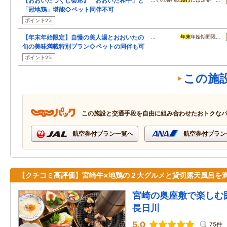
【おおいたづくし会席】「おおいた和牛」と
「冠地鶏」堪能◇ペット同伴不可
ポイント2%
【年末年始限定】自慢の美人湯とおおいたの
…
年末
年始期間限…
旬の美味満載特別プラン◇ペットの同伴も可
ポイント2%
この施
この施設と交通手段を自由に組み合わせたおトクな
航空券付プラン一覧へ
航空券付プラン
【クチコミ高評価】宮崎牛×地鶏の２大グルメと貸切露天風呂を
宮崎の奥座敷で楽し
長日川
5.0
75件