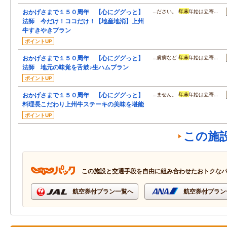
おかげさまで１５０周年 【心にググっと】
…ださい。
年末
年始は立寄…
法師 今だけ！ココだけ！【地産地消】上州
牛すきやきプラン
ポイントUP
おかげさまで１５０周年 【心にググっと】
…膚病など
年末
年始は立寄…
法師 地元の味覚を舌鼓♪生ハムプラン
ポイントUP
おかげさまで１５０周年 【心にググっと】
…ません。
年末
年始は立寄…
料理長こだわり上州牛ステーキの美味を堪能
ポイントUP
この施
この施設と交通手段を自由に組み合わせたおトクな
航空券付プラン一覧へ
航空券付プラン