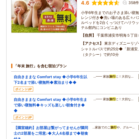
4.6
358件
小学6年生までのお子さま添い寝
レンジ付き◆洗い場のある広々バス
ルベッドを2台くっつけてハリウ
テル館内にコンビニあり
住所
千葉県浦安市明海５丁目
アクセス
東京ディズニーリゾ
シャトルバスで約25分◆「新浦安
（タクシー）で約10分
「年末 旅行」を含む宿泊プラン
自由きままな Comfort stay ◆小学6年生以
…━━ 家族
旅行
に！大切な…
下2名まで添い寝無料◆素泊まり◆◆
ポイントUP
自由きままな Comfort stay ◆小学6年生ま
…━━ 家族
旅行
に！大切な…
で添い寝無料◆キッズも楽しい朝食付き◆
◆
ポイントUP
【隣室確約】お部屋は繋がってませんが隣同
…家族でのご
旅行
や、グルー…
士の2部屋をご用意♪◆大人4名様まで◆朝食
付き