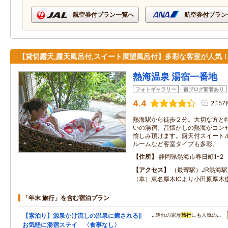
航空券付プラン一覧へ
航空券付プラン
【貸切露天,露天風呂付,スイート展望風呂付】多彩な客室が人気
熱海温泉 湯宿一番地
フォトギャラリー
宿ブログ新着あり
4.4
2,15
熱海駅から徒歩２分。大切な方と
いの湯宿。昔懐かしの熱海がコン
愉しみ頂けます。露天付スイート
ルームなど客室タイプも多彩。
住所
静岡県熱海市春日町1-2
アクセス
（最寄駅）JR熱海駅
（車）東名厚木ICより小田原厚木
「年末 旅行」を含む宿泊プラン
【素泊り】源泉かけ流しの温泉に癒される∥
…連れの家族
旅行
にも人気の…
お気軽に湯宿ステイ 〈食事なし〉