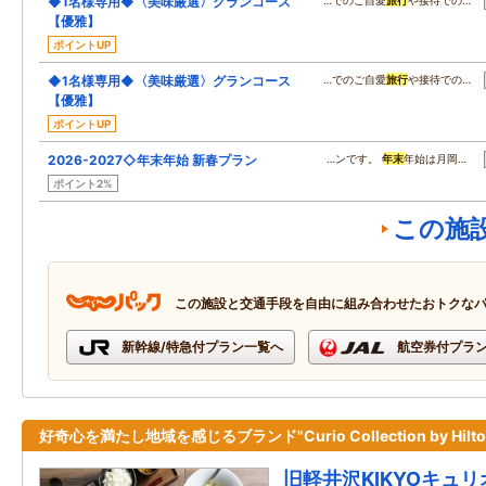
◆1名様専用◆〈美味厳選〉グランコース
…でのご自愛
旅行
や接待での…
【優雅】
ポイントUP
◆1名様専用◆〈美味厳選〉グランコース
…でのご自愛
旅行
や接待での…
【優雅】
ポイントUP
2026-2027◇年末年始 新春プラン
…ンです。
年末
年始は月岡…
ポイント2%
この施
この施設と交通手段を自由に組み合わせたおトクな
新幹線/特急付プラン一覧へ
航空券付プラ
好奇心を満たし地域を感じるブランド"Curio Collection by Hilto
旧軽井沢KIKYOキュ