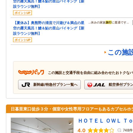
空の露天風呂！鱧＆鮎の里山バイキング【新
設ラウンジ無料】
ポイントUP
【夏休み】奥熊野の清流で川遊び＆満点の星
…休みの家族
旅行
に最適です…
空の露天風呂！鱧＆鮎の里山バイキング【新
設ラウンジ無料】
ポイントUP
この施
この施設と交通手段を自由に組み合わせたおトクな
新幹線/特急付プラン一覧へ
航空券付プラ
日暮里東口徒歩３分・個室や女性専用フロアーもあるカプセルホ
ＨＯＴＥＬ ＯＷＬ Ｔ
4.0
748件