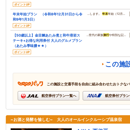
ポイントUP
年末年始プラン （令和8年12月31日から令
…します。
年末
年始（12月…
和9年1月3日）
ポイントUP
【50歳以上】金目鯛あたみ煮と和牛溶岩ス
…世代の家族
旅行
や特別な記…
テーキ+お得な利用券付 大人のグルメプラン
（あたみ季味膳★★）
ポイントUP
この施
この施設と交通手段を自由に組み合わせたおトクな
航空券付プラン一覧へ
航空券付プラン
~お酒と発酵を愉しむ~ 大人のオールインクルーシブ温泉宿