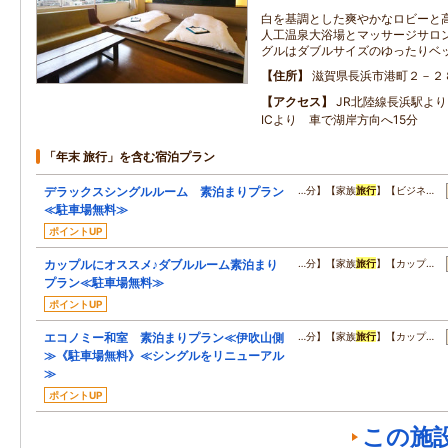
白を基調とした爽やかなロビーと
人工温泉大浴場とマッサージサロ
グルはダブルサイズのゆったりベ
住所
滋賀県長浜市港町２－２
アクセス
JR北陸線長浜駅よ
ICより 車で湖岸方向へ15分
「年末 旅行」を含む宿泊プラン
デラックスシングルルーム 素泊まりプラン
…分】【家族
旅行
】【ビジネ…
≪駐車場無料≫
ポイントUP
カップルにオススメ♪ダブルルーム素泊まり
…分】【家族
旅行
】【カップ…
プラン≪駐車場無料≫
ポイントUP
エコノミー和室 素泊まりプラン≪伊吹山側
…分】【家族
旅行
】【カップ…
≫《駐車場無料》≪シングルをリニューアル
≫
ポイントUP
この施