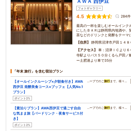
ＡＷＡ 西伊豆
フォトギャラリー
4.5
284件
最高の一杯を楽しむオールインク
にしたＢＡＲは静岡県内地酒や、
茶などのドリンクと発酵をテーマ
住所
静岡県沼津市戸田１４８
アクセス
車：沼津ＩＣより６
寺駅よりバス５０分くるら戸田／
ー土肥港より車で35分
「年末 旅行」を含む宿泊プラン
【オールインクルーシブ×夕朝食付き】AWA
…ープでのご
旅行
まで、様々…
西伊豆 発酵美食コース×ブッフェ【人気No.1
プラン】
ポイント2%
【素泊りプラン】AWA西伊豆で過ごす自由
…ープでのご
旅行
まで、様々…
な気まま旅【バードリンク・夜食サービス付
き】
ポイント2%