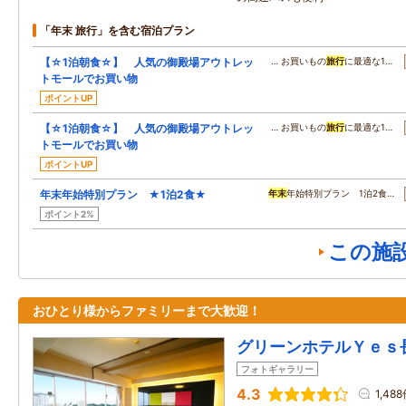
「年末 旅行」を含む宿泊プラン
【☆1泊朝食☆】 人気の御殿場アウトレッ
… お買いもの
旅行
に最適な1…
トモールでお買い物
ポイントUP
【☆1泊朝食☆】 人気の御殿場アウトレッ
… お買いもの
旅行
に最適な1…
トモールでお買い物
ポイントUP
年末年始特別プラン ★1泊2食★
年末
年始特別プラン 1泊2食…
ポイント2%
この施
おひとり様からファミリーまで大歓迎！
グリーンホテルＹｅｓ
フォトギャラリー
4.3
1,48