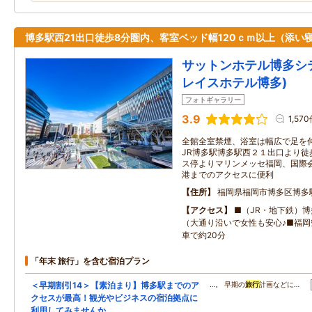
博多駅西21出口徒歩8分圏内、客室ベッド幅120ｃｍ以上（添い寝
サットンホテル博多シ
レイスホテル博多)
フォトギャラリー
3.9
1,57
全館全室禁煙、浴室は幅広で足を
JR博多駅博多駅西２１出口より徒
ス停よりマリンメッセ福岡、国際会
港までのアクセスに便利
住所
福岡県福岡市博多区博多
アクセス
■（JR・地下鉄）
（大通り沿いで女性も安心♪■福
車で約20分
「年末 旅行」を含む宿泊プラン
＜早期割引14＞【素泊まり】博多駅までのア
…。 早期の
旅行
計画などに…
クセスが最高！観光やビジネスの宿泊拠点に
利用してみませんか