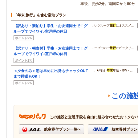
車後、徒歩2分。南国ICから9
「年末 旅行」を含む宿泊プラン
【訳あり・素泊り】学生・お友達同士で！グ
…いグループ
旅行
にオススメ…
ループでワイワイ♪室戸岬の休日
ポイント2%
【訳アリ・朝食付】学生・お友達同士で！グ
…ープでのご
旅行
にピッタリ…
ループでワイワイ♪室戸岬の休日
ポイント2%
＜夕食のみ＞朝は早めに出発もチェックOUT
… ★特日(
年末
年始・GW・…
まで睡眠もOK！
ポイント2%
この施
この施設と交通手段を自由に組み合わせたおトクな
航空券付プラン一覧へ
航空券付プラン