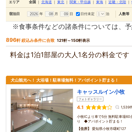
エリア
全国
｜
北海道
｜
東北
｜
関東・甲信越
｜
東海
｜
近畿・北陸
｜
年
月
日
日付未定
泊
宿泊日
人数等
※食事条件などの諸条件については、予
896
軒 絞込み条件に合致
121軒～150軒表示
料金は1泊1部屋の大人1名分の料金で
犬山観光へ！ 大浴場！駐車場無料！アパポイント貯まる！
キャッスルイン小牧
フォトギャラリー
4.1
1,539
小牧ICより車で5分 無料駐車場6
り ◆アパポイント貯まる！
住所
愛知県小牧市曙町127