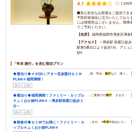
4.1
1,395
■安心安全なお部屋をご提供でき
予防対策強化に注力いたしておりま
には喫煙所はございません。喫煙
てご予約ください。
住所
福岡県福岡市博多区博多駅
アクセス
＜博多駅 筑紫口徒歩
駅東5番出口より徒歩1分、アミュ
秒!!
「年末 旅行」を含む宿泊プラン
◆素泊り◆☆VODシアター見放題付セミＷ
…張・学会・
旅行
など、様々…
PLAN☆福岡満喫！
ポイント2%
◆素泊り◆福岡満喫！ファミリー・カップル
…ご家族での
旅行
、 さまざ…
☆ふくおか旅PLAN☆～博多駅筑紫口徒歩２
分～
ポイント2%
◆朝食付◆セミWでお得に！ファミリー・カ
…ませ。 ※
年末
年始はレス…
ップル☆ふくおか旅PLAN☆