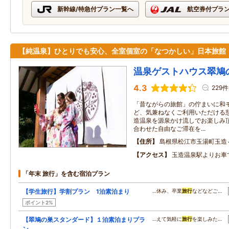
新幹線/特急付プラン一覧へ
航空券付プラ
【純温泉】ひとりでも安心、全室個室の「なつかしい」日本旅館
温泉ゲストハウス翠鳩
4.3
229件
「昔ながらの旅館」の佇まいに和
ど、気兼ねなくご利用いただける
造温泉を源泉かけ流しでお楽しみ
合わせた自由なご滞在を...
住所
島根県松江市玉湯町玉造
アクセス
玉造温泉駅よりお車
「年末 旅行」を含む宿泊プラン
【学生旅行】学割プラン 1泊素泊まり
…休み、卒業
旅行
などなどご…
ポイント2%
【翠鳩の巣スタンダード】１泊素泊まりプラ
…えて気軽に
旅行
を楽しみた…
ン