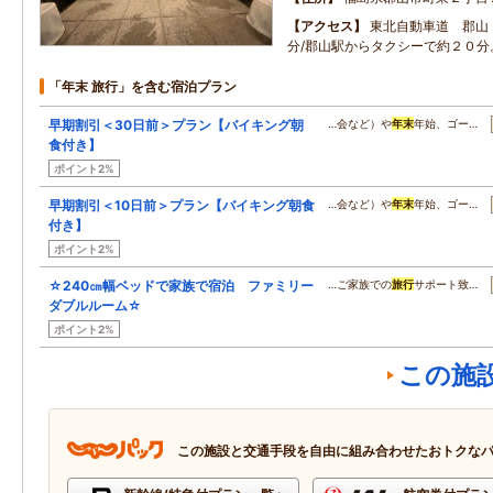
アクセス
東北自動車道 郡山
分/郡山駅からタクシーで約２０分
「年末 旅行」を含む宿泊プラン
早期割引＜30日前＞プラン【バイキング朝
…会など）や
年末
年始、ゴー…
食付き】
ポイント2%
早期割引＜10日前＞プラン【バイキング朝食
…会など）や
年末
年始、ゴー…
付き】
ポイント2%
☆240㎝幅ベッドで家族で宿泊 ファミリー
…ご家族での
旅行
サポート致…
ダブルルーム☆
ポイント2%
この施
この施設と交通手段を自由に組み合わせたおトクな