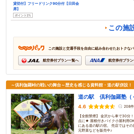
貸切付】フリードリンク90分付【日田会
席】
ポイント2%
この施
この施設と交通手段を自由に組み合わせたおトクな
航空券付プラン一覧へ
航空券付プラン
～倶利伽羅峠の戦いの舞台～歴史を感じる資料館・道の駅併設！
道の駅 倶利伽羅塾（
4.6
208件
【全館禁煙】 金沢から車で30分
点に★ 屋根付きバイク小屋利用O
にある道の駅の宿。 売店ではその
元野菜などを販売中♪