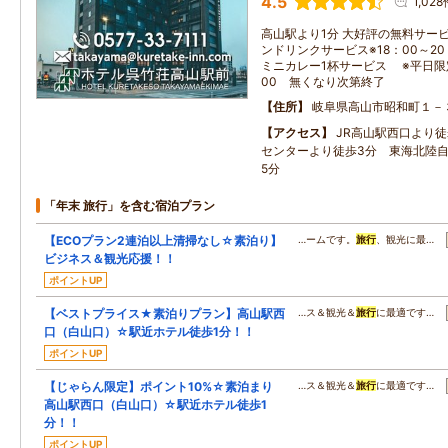
4.5
1,028
高山駅より1分 大好評の無料サー
ンドリンクサービス※18：00～2
ミニカレー1杯サービス ※平日限定
00 無くなり次第終了
住所
岐阜県高山市昭和町１－
アクセス
JR高山駅西口より徒
センターより徒歩3分 東海北陸自
5分
「年末 旅行」を含む宿泊プラン
【ECOプラン2連泊以上清掃なし☆素泊り】
…ームです。
旅行
、観光に最…
ビジネス＆観光応援！！
ポイントUP
【ベストプライス★素泊りプラン】高山駅西
…ス＆観光＆
旅行
に最適です…
口（白山口）☆駅近ホテル徒歩1分！！
ポイントUP
【じゃらん限定】ポイント10%☆素泊まり
…ス＆観光＆
旅行
に最適です…
高山駅西口（白山口）☆駅近ホテル徒歩1
分！！
ポイントUP