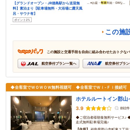
【グランドオープン・JR徳島駅から送迎無
… ※お盆・
年末
年始・GWな…
料】素泊まり【駐車場無料・大浴場に露天風
呂・サウナ有】
ポイント2%
この施
この施設と交通手段を自由に組み合わせたおトクな
航空券付プラン一覧へ
航空券付プラン
◆全客室でＷＯＷＯＷ無料視聴可 ◆全客室でＷｉ-Ｆｉ接続可
ホテルルートイン郡山
3.9
892件
◆ご宿泊者様朝食無料サービス♪ 
走式無料駐車場完備♪
住所
福島県郡山市町東２丁目