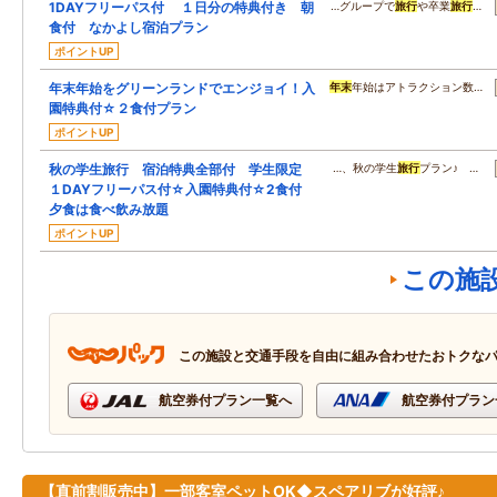
1DAYフリーパス付 １日分の特典付き 朝
…グループで
旅行
や卒業
旅行
…
食付 なかよし宿泊プラン
ポイントUP
年末年始をグリーンランドでエンジョイ！入
年末
年始はアトラクション数…
園特典付☆２食付プラン
ポイントUP
秋の学生旅行 宿泊特典全部付 学生限定
…、秋の学生
旅行
プラン♪ …
１DAYフリーパス付☆入園特典付☆2食付
夕食は食べ飲み放題
ポイントUP
この施
この施設と交通手段を自由に組み合わせたおトクな
航空券付プラン一覧へ
航空券付プラン
【直前割販売中】一部客室ペットOK◆スペアリブが好評♪