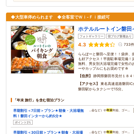
◆大型車停められます ◆全客室でＷｉ-Ｆｉ接続可
ホテルルートイン磐田
フォトギャラリー
宿ブログ新着あり
4.3
733
ららぽーと磐田へ至便！！袋井、
も好アクセス！平面駐車場完備！浜
無料、男女別大浴場完備で女性の
ーやカップルにもお奨めです☆
住所
静岡県磐田市見付１８４
アクセス
東名高速道路磐田IC
磐田駅からタクシーで15分。
「年末 旅行」を含む宿泊プラン
早期割引＜7日前＞プラン★朝食・大浴場無
…会など）や
年末
年始、ゴー…
料！磐田インターから約5分★
ポイント2%
早期割引＜30日前＞プラン★朝食・大浴場
…会など）や
年末
年始、ゴー…