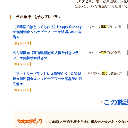
アクセス
地下鉄東山線 伏見
徒歩7分、JR名古屋駅より徒歩15
「年末 旅行」を含む宿泊プラン
【日曜宿泊はとってもお得】Happy Sunday
…ay☆ ご
旅行
の方、月曜…
☆無料朝食＆ハッピーアワー☆浴場/Wi-Fi完
備☆
ポイントUP
名古屋観光【東山動植物園 入園券付きプラ
…ます ※
年末
年始の休業…
ン】☆無料朝食付き☆
ポイントUP
【ファミリープラン】幼児添寝ＯＫ！C/O12
…り☆思い出
旅行
に最適なプ…
時☆無料朝食＆ハッピーアワー☆浴場/Wi-Fi
完備☆
ポイントUP
この施
この施設と交通手段を自由に組み合わせたおトクな