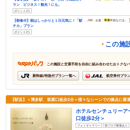
ラン ビジネス！観光！にも。
ポイント2%
【朝食付】朝はしっかりと１日元気に！「駅
…GW・お盆・
年末
年始などは…
チカ」プラン
ポイント2%
この施
この施設と交通手段を自由に組み合わせたおトクな
新幹線/特急付プラン一覧へ
航空券付プラ
【駅近】＜博多駅 筑紫口徒歩2分＞様々なシーンでの拠点に最適
ホテルセンチュリーア
口徒歩2分＞
フォトギャラリー
宿ブログ新着あり