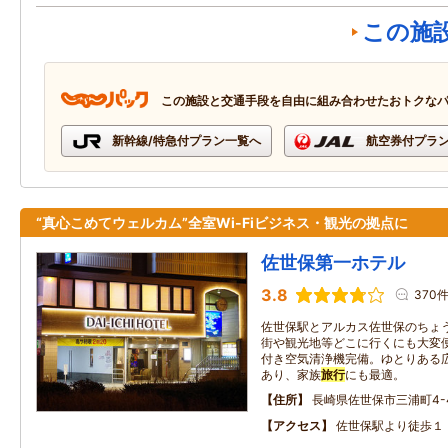
この施
この施設と交通手段を自由に組み合わせたおトクな
新幹線/特急付プラン一覧へ
航空券付プラ
“真心こめてウェルカム”全室Wi-Fiビジネス・観光の拠点に
佐世保第一ホテル
3.8
370
佐世保駅とアルカス佐世保のちょ
街や観光地等どこに行くにも大変便利
付き空気清浄機完備。ゆとりある
あり、家族
旅行
にも最適。
住所
長崎県佐世保市三浦町4-
アクセス
佐世保駅より徒歩１