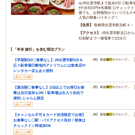
◎JR出雲市駅まで徒歩0分 ◎駐
付1台500円※先着順 ◎チェック
後でも、お荷物預かりいつでもＯＫ
人気の朝食バイキング！
住所
島根県出雲市駅北町４－
アクセス
JR出雲市駅北口から
社前駅まで一畑電車で22分◎
「年末 旅行」を含む宿泊プラン
【早期割30〇食事なし】JR出雲市駅0分＆
…煙】 家族
旅行
やグループ…
広々駐車場◎敷地内アトリウムには飲食店や
レンタカー店もあり便利
ポイントUP
【連泊割〇食事なし】2泊以上でお得◎お食
…煙】 家族
旅行
やグループ…
事は当日追加もOK！駐車場は出入り自由で
便利♪じゃらん限定
ポイントUP
【キャンセル不可＆カード決済限定でお得】
…煙】 家族
旅行
やグループ…
お食事なし〇駅・バスアクセス良好！朝食は
チェックイン時追加OK
ポイントUP