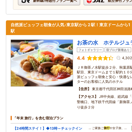
新幹線/特急付プラン一覧へ
航空券付プラ
自然派ビュッフェ朝食が人気♪東京駅から２駅！東京ドームから1
駅
お茶の水 ホテルジュ
フォトギャラリー
宿ブログ新着あり
4.4
4,30
ＪＲ御茶ノ水駅徒歩２分、秋葉原
駅目、東京ドームまで１駅約１０
派ビュッフェ朝食と安心・快適な
ターのお客様に人気のホテル
住所
東京都千代田区神田淡路
アクセス
JR中央線、総武線
聖橋口、地下鉄千代田線「新御茶
り徒歩２分
「年末 旅行」を含む宿泊プラン
【24時間ステイ！】◆13時～チェックイン
… ご家族ご
旅行
や女子旅、…