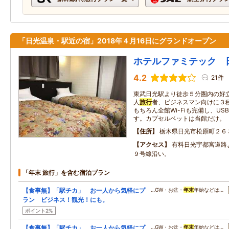
「日光温泉・駅近の宿」2018年４月16日にグランドオープン
ホテルファミテック 
4.2
21件
東武日光駅より徒歩５分圏内の好
人
旅行
者、ビジネスマン向けに３
もちろん全館Wi-Fiも完備し、U
す。カプセルベットは当館だけ。
住所
栃木県日光市松原町２６
アクセス
有料日光宇都宮道路
９号線沿い。
「年末 旅行」を含む宿泊プラン
【食事無】「駅チカ」 お一人から気軽にプ
…GW・お盆・
年末
年始などは…
ラン ビジネス！観光！にも。
ポイント2%
【食事無】「駅チカ」 お一人から気軽にプ
…GW・お盆・
年末
年始などは…