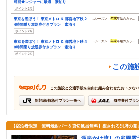
可能◆レジャーに最適 素泊り
ポイント2%
東京を遊ぼう！ 東京メトロ ＆ 都営地下鉄 2
…シーズン、
年末
年始のカッ…
4時間乗り放題券付きプラン 素泊り
ポイント2%
東京を遊ぼう！ 東京メトロ ＆ 都営地下鉄 4
…シーズン、
年末
年始のカッ…
8時間乗り放題券付きプラン 素泊り
ポイント2%
この施
この施設と交通手段を自由に組み合わせたおトクな
新幹線/特急付プラン一覧へ
航空券付プラ
【宿泊者限定 無料焼酎バー＆貸切風呂無料】癒される別府の寛
源泉かけ流しの庭園露