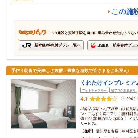
この施
この施設と交通手段を自由に組み合わせたおトクな
新幹線/特急付プラン一覧へ
航空券付プラ
手作り朝食で美味しさ抜群！豊富な種類で皆さまをお出迎え♪
くれたけインプレミア
フォトギャラリー
宿ブログ新着あり
4.1
800件
JR名古屋駅・地下鉄東山線伏見駅
ンビニもすぐ隣にアリ 〇無料朝食バ
備 〇1500冊のマンガ本☆ 〇ド
サービス。
住所
愛知県名古屋市中村区名