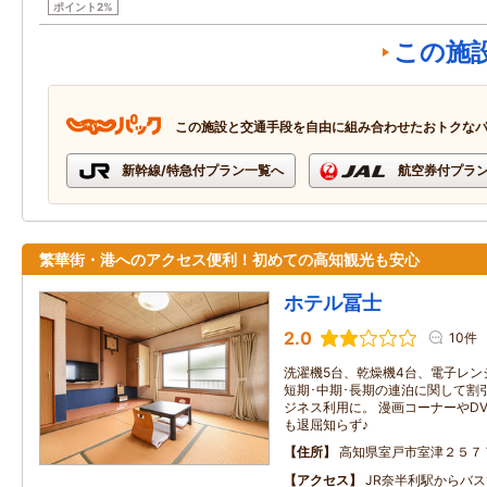
ポイント2%
この施
この施設と交通手段を自由に組み合わせたおトクな
新幹線/特急付プラン一覧へ
航空券付プラ
繁華街・港へのアクセス便利！初めての高知観光も安心
ホテル冨士
2.0
10件
洗濯機5台、乾燥機4台、電子レン
短期･中期･長期の連泊に関して割
ジネス利用に。 漫画コーナーやD
も退屈知らず♪
住所
高知県室戸市室津２５７
アクセス
JR奈半利駅からバス