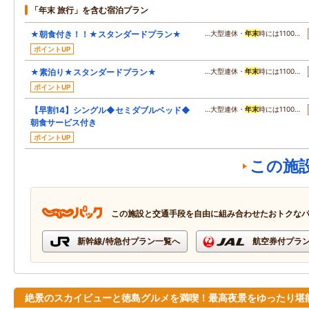
「年末 旅行」を含む宿泊プラン
★朝食付き！！★スタンダードプラン★
…大型連休・
年末
時には1100…
ポイントUP
★素泊り★スタンダードプラン★
…大型連休・
年末
時には1100…
ポイントUP
【早割14】シングル◆セミダブルベッド◆
…大型連休・
年末
時には1100…
朝食サービス付き
ポイントUP
この施
この施設と交通手段を自由に組み合わせたおトクな
新幹線/特急付プラン一覧へ
航空券付プラ
絶景のスカイビューと徳島グルメを満喫！最高夜景をゆったり堪