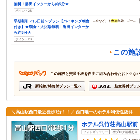
無料！磐田インターから約5分★
ポイント2%
早期割引＜15日前＞プラン【バイキング朝食
…会など）や
年末
年始、ゴー…
付き】★朝食・大浴場無料！磐田インターか
ら約5分★
ポイント2%
この施
この施設と交通手段を自由に組み合わせたおトクな
新幹線/特急付プラン一覧へ
航空券付プラ
＼高山駅西口最近徒歩1分！！／ 西口唯一のホテル利便性抜群
ホテル呉竹荘高山駅前
フォトギャラリー
宿ブログ新着あり