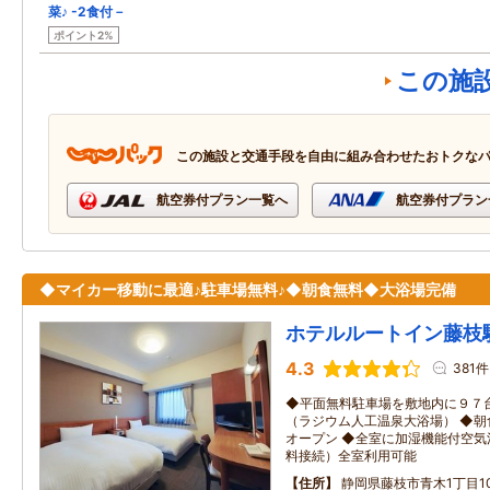
菜♪ -2食付－
ポイント2%
この施
この施設と交通手段を自由に組み合わせたおトクな
航空券付プラン一覧へ
航空券付プラン
◆マイカー移動に最適♪駐車場無料♪◆朝食無料◆大浴場完備
ホテルルートイン藤枝
4.3
381件
◆平面無料駐車場を敷地内に９７
（ラジウム人工温泉大浴場） ◆朝
オープン ◆全室に加湿機能付空気清
料接続）全室利用可能
住所
静岡県藤枝市青木1丁目10