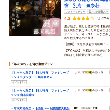
宿 別府 豊泉荘
フォトギャラリー
宿ブログ新着あり
4.2
671件
湯が結ぶ、癒しと寛ぎの時【源泉掛
露天風呂に夜はゆったりと過ごせる
ドミントン、キッズルームなど楽し
めて観光するのに最適
住所
大分県別府市青山町５－
アクセス
別府駅より徒歩約1
府ICより別府駅方面へ約15分
「年末 旅行」を含む宿泊プラン
【じゃらん限定】【5大特典】ファミリープ
…たり、家族
旅行
の思い出に…
ラン★スタンダード鶴見会席★
ポイント2%
【じゃらん限定】【5大特典】ファミリープ
…たり、家族
旅行
の思い出に…
ラン★由布会席★
ポイント2%
＜年末年始限定＞【焼酎バー＆庭園露天風呂
■□ー日田会席ー□■ …