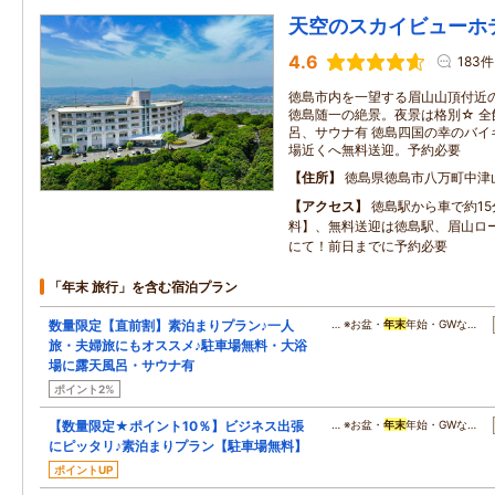
天空のスカイビューホ
4.6
183件
徳島市内を一望する眉山山頂付近
徳島随一の絶景。夜景は格別☆ 
呂、サウナ有 徳島四国の幸のバイキン
場近くへ無料送迎。予約必要
住所
徳島県徳島市八万町中津
アクセス
徳島駅から車で約1
料】、無料送迎は徳島駅、眉山ロ
にて！前日までに予約必要
「年末 旅行」を含む宿泊プラン
数量限定【直前割】素泊まりプラン♪一人
… ※お盆・
年末
年始・GWな…
旅・夫婦旅にもオススメ♪駐車場無料・大浴
場に露天風呂・サウナ有
ポイント2%
【数量限定★ポイント10％】ビジネス出張
… ※お盆・
年末
年始・GWな…
にピッタリ♪素泊まりプラン【駐車場無料】
ポイントUP