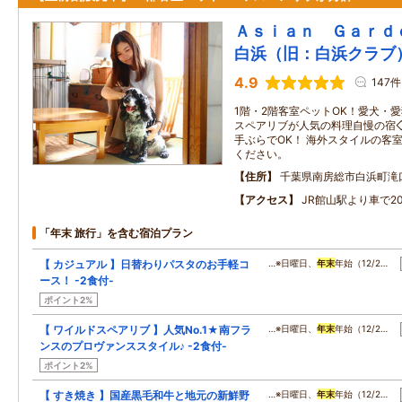
Ａｓｉａｎ Ｇａｒｄ
白浜（旧：白浜クラブ
4.9
147件
1階・2階客室ペットOK！愛犬・
スペアリブが人気の料理自慢の宿◇
手ぶらでOK！ 海外スタイルの客
ください。
住所
千葉県南房総市白浜町滝
アクセス
JR館山駅より車で2
「年末 旅行」を含む宿泊プラン
【 カジュアル 】日替わりパスタのお手軽コ
…※日曜日、
年末
年始（12/2…
ース！ -2食付-
ポイント2%
【 ワイルドスペアリブ 】人気No.1★南フラ
…※日曜日、
年末
年始（12/2…
ンスのプロヴァンススタイル♪ -2食付-
ポイント2%
【 すき焼き 】国産黒毛和牛と地元の新鮮野
…※日曜日、
年末
年始（12/2…