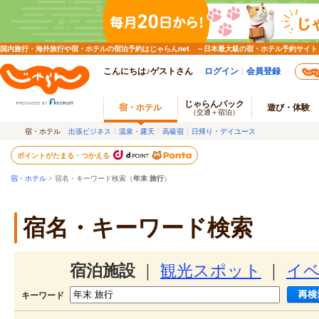
国内旅行・海外旅行や宿・ホテルの宿泊予約はじゃらんnet ～日本最大級の宿・ホテル予約サイト
こんにちは♪ゲストさん
ログイン
会員登録
じゃらんパック
宿・ホテル
遊び・体験
（交通＋宿泊）
宿・ホテル
出張ビジネス
温泉・露天
高級宿
日帰り・デイユース
ポイントがたまる・つかえる
宿・ホテル
> 宿名・キーワード検索（
年末 旅行
）
宿名・キーワード検索
宿泊施設
｜
観光スポット
｜
イ
キーワード