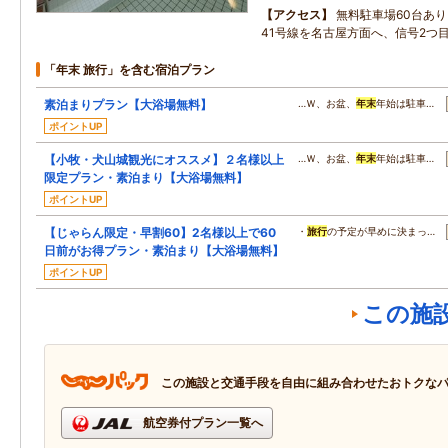
アクセス
無料駐車場60台あり
41号線を名古屋方面へ、信号2つ
「年末 旅行」を含む宿泊プラン
素泊まりプラン【大浴場無料】
…Ｗ、お盆、
年末
年始は駐車…
ポイントUP
【小牧・犬山城観光にオススメ】２名様以上
…Ｗ、お盆、
年末
年始は駐車…
限定プラン・素泊まり【大浴場無料】
ポイントUP
【じゃらん限定・早割60】2名様以上で60
・
旅行
の予定が早めに決まっ…
日前がお得プラン・素泊まり【大浴場無料】
ポイントUP
この施
この施設と交通手段を自由に組み合わせたおトクな
航空券付プラン一覧へ