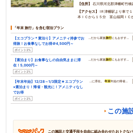
住所
石川県河北郡津幡町竹橋
アクセス
IＲ津幡駅より車で１
本ＩＣから１５分 富山福岡ＩＣ
「年末 旅行」を含む宿泊プラン
【エコプラン＊素泊り】アメニティ持参でお
…だから家族
旅行
にもおすす…
得旅！お食事なしでお得＠4,500円～
ポイント2%
【素泊まり】お食事なしの自由気ままに滞
…だから家族
旅行
にもおすす…
在！5,000円～
ポイント2%
【年末年始】12/28～1/3限定★エコプラン
…に滞在。
年末
年始の帰省…
×素泊まり！帰省・観光に！アメニティなし
でお得
ポイント2%
この施
この施設と交通手段を自由に組み合わせたおトクな