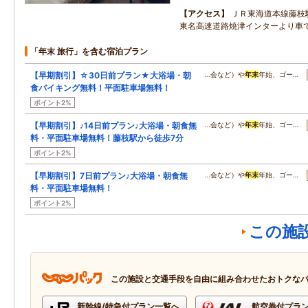
アクセス
ＪＲ東海道本線藤枝
東名高速道路焼津インターより車で
「年末 旅行」を含む宿泊プラン
【早期割引】☆30日前プラン★大浴場・朝
…会など）や
年末
年始、ゴー…
食バイキング無料！平面駐車場無料！
ポイント2%
【早期割引】♪14日前プラン♪大浴場・朝食無
…会など）や
年末
年始、ゴー…
料・平面駐車場無料！藤枝駅から徒歩7分
ポイント2%
【早期割引】7日前プラン♪大浴場・朝食無
…会など）や
年末
年始、ゴー…
料・平面駐車場無料！
ポイント2%
この施
この施設と交通手段を自由に組み合わせたおトクな
新幹線/特急付プラン一覧へ
航空券付プラ