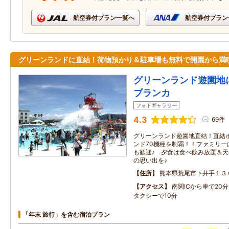
航空券付プラン一覧へ
航空券付プラン
グリーンランドに直結！荷物預かり＆駐車場も無料で開園から満
グリーンランド遊園地
ブランカ
フォトギャラリー
4.3
69件
グリーンランド遊園地直結！直結
ンド70機種を制覇！！ファミリー
も歓迎♪ 夕食は食べ飲み放題＆
の思い出を♪
住所
熊本県荒尾市下井手１３
アクセス
南関ICから車で20
タクシーで10分
「年末 旅行」を含む宿泊プラン