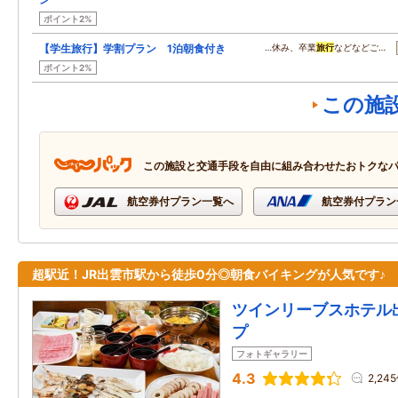
ポイント2%
【学生旅行】学割プラン 1泊朝食付き
…休み、卒業
旅行
などなどご…
ポイント2%
この施
この施設と交通手段を自由に組み合わせたおトクな
航空券付プラン一覧へ
航空券付プラン
超駅近！JR出雲市駅から徒歩0分◎朝食バイキングが人気です♪
ツインリーブスホテル
プ
フォトギャラリー
4.3
2,24