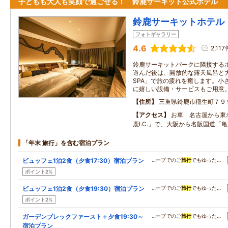
子どもも大人も笑顔で過ごせる！ 鈴鹿サーキット公式ホテル
鈴鹿サーキットホテル
フォトギャラリー
4.6
2,117
鈴鹿サーキットパークに隣接する
遊んだ後は、開放的な露天風呂と大
SPA」で旅の疲れを癒します。小
に嬉しい設備・サービスもご用意
住所
三重県鈴鹿市稲生町７９
アクセス
お車 名古屋から東
鹿I.C.」で、大阪から名阪国道「亀山
「年末 旅行」を含む宿泊プラン
ビュッフェ1泊2食（夕食17:30）宿泊プラン
…ープでのご
旅行
でもゆった…
ポイント2%
ビュッフェ1泊2食（夕食19:30）宿泊プラン
…ープでのご
旅行
でもゆった…
ポイント2%
ガーデンブレックファースト＋夕食19:30～
…ープでのご
旅行
でもゆった…
宿泊プラン