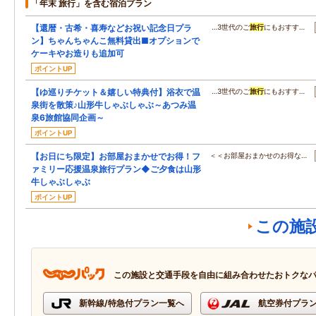
「年末 旅行」を含む宿泊プラン
【還暦・古希・喜寿などお祝い記念日プラ
…3世代のご
旅行
にもおすす…
ン】ちゃんちゃんこ無料貸出■オプションで
ケーキやお造りも追加可
ポイントUP
【ゆ巡りチケット＆嬉しい特典付】浴衣で温
…3世代のご
旅行
にもおすす…
泉街を散策♪山形牛しゃぶしゃぶ～あつみ温
泉6旅館協同企画～
ポイントUP
【お日にち限定】お部屋おまかせでお得！フ
＜＜お部屋おまかせのお得な…
ァミリー応援温泉旅行プラン◆ご夕食は山形
牛しゃぶしゃぶ
ポイントUP
この施
この施設と交通手段を自由に組み合わせたおトクな
新幹線/特急付プラン一覧へ
航空券付プラ