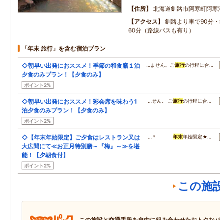
住所
北海道釧路市阿寒町阿寒湖
アクセス
釧路より車で90分
60分（路線バスも有り）
「年末 旅行」を含む宿泊プラン
◇朝早い出発におススメ！季節の和食膳１泊
…ません。ご
旅行
の行程に合…
夕食のみプラン！【夕食のみ】
ポイント2%
◇朝早い出発におススメ！彩会席を味わう1
…せん。 ご
旅行
の行程に合…
泊夕食のみプラン！【夕食のみ】
ポイント2%
◇【年末年始限定】ご夕食はレストラン又は
…＊
年末
年始限定★…
大広間にて≪お正月特別膳～『梅』～≫を堪
能！【夕朝食付】
ポイント2%
この施
この施設と交通手段を自由に組み合わせたおトクな