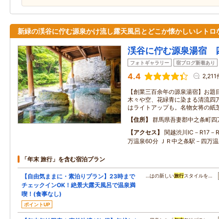
新緑の渓谷に佇む源泉かけ流し露天風呂とどこか懐かしいレトロ
渓谷に佇む源泉湯宿 
フォトギャラリー
宿ブログ新着あり
4.4
2,21
【創業三百余年の源泉湯宿】お題
木々や空、花緑青に染まる清流四
はライトアップも。名物女将の紙
住所
群馬県吾妻郡中之条町四万甲
アクセス
関越渋川IC－R17－
万温泉60分 ＪＲ中之条駅－四万温
「年末 旅行」を含む宿泊プラン
【自由気ままに・素泊りプラン】23時まで
…はの新しい
旅行
スタイルを…
チェックインOK！絶景大露天風呂で温泉満
喫！(食事なし)
ポイントUP