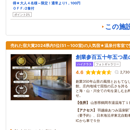
得★大人４名様～限定！通常より1，100円
ＯＦＦ♪2食付
ポイント2%
この施
売れた宿大賞2024県内1位(51～100室)の人気宿★温泉付客室
創業参百五十年五つ星
ハイクラス
フォトギャラリー
4.6
2,73
創業350年山里の風情とおもてな
館。庄内地域で屈指の広さを誇る
と海・山・川全ての旬を楽しむお
せ。
住所
山形県鶴岡市湯温海丁１
アクセス
羽越線あつみ温泉駅
（要予約）、日本海沿岸東北自動
ICから車で５分