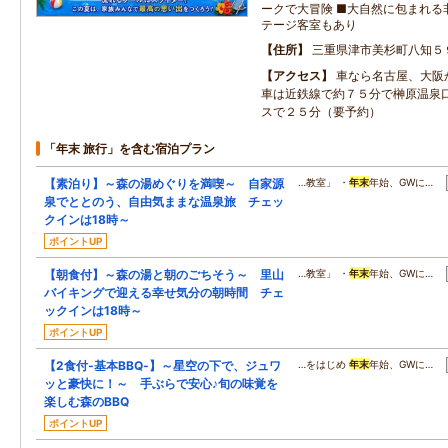
ークで大冒険 ■大自然に包まれる
テージ客室もあり
住所
三重県津市美杉町八知５
アクセス
車なら名古屋、大阪
車は近鉄線で約７５分で榊原温泉
スで２５分（要予約）
「年末 旅行」を含む宿泊プラン
【素泊り】～森の湯めぐりを満喫～ 自家源
…教室」 ・
年末
年始、GWに…
泉でととのう、自由気ままな温泉旅 チェッ
クインは18時～
ポイントUP
【朝食付】～森の湯と朝のごちそう～ 里山
…教室」 ・
年末
年始、GWに…
バイキングで迎える幸せ気分の朝時間 チェ
ックインは18時～
ポイントUP
【2食付‐基本BBQ‐】～星空の下で、ジュワ
…をはじめ
年末
年始、GWに…
ッと豪快に！～ 手ぶらで安心♪旬の味覚を
楽しむ森のBBQ
ポイントUP