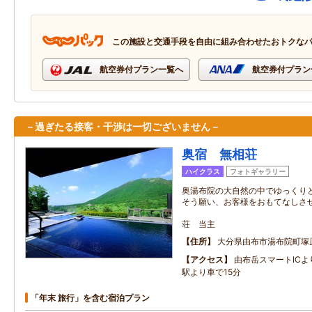
この施設と交通手段を自由に組み合わせたおトクな
航空券付プラン一覧へ
航空券付プラン
－過ぎたる接客・干渉は一切ございません－
奥宿 無相荘
ハイクラス
フォトギャラリー
奥湯布院の大自然の中でゆっくり
そう願い、お客様をおもてなしさ
無
荘 当主
住所
大分県由布市湯布院町塚
アクセス
由布岳スマートICよ
駅より車で15分
「年末 旅行」を含む宿泊プラン