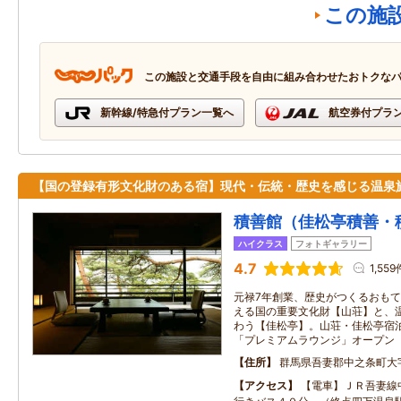
この施
この施設と交通手段を自由に組み合わせたおトクな
新幹線/特急付プラン一覧へ
航空券付プラ
【国の登録有形文化財のある宿】現代・伝統・歴史を感じる温泉
積善館（佳松亭積善・
ハイクラス
フォトギャラリー
4.7
1,559
元禄7年創業、歴史がつくるおも
える国の重要文化財【山荘】と、
わう【佳松亭】。山荘・佳松亭宿
「プレミアムラウンジ」オープン
住所
群馬県吾妻郡中之条町大
アクセス
【電車】ＪＲ吾妻線