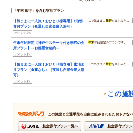
「年末 旅行」を含む宿泊プラン
【気ままに一人旅！おひとり様専用】1泊朝
…で気ままに
旅行
を楽しみた…
食付プラン（夜通し自家金泉入浴可）
ポイント2%
年末年始限定【神戸牛ステーキ付き季節の会
年末
年始限定のプランです。…
席プラン】～お部屋食確約～
ポイント2%
【気ままに一人旅！おひとり様専用】素泊ま
…で気ままに
旅行
を楽しみた…
りプラン（食事なし）（夜通し自家金泉入浴
可）
ポイント2%
この施
この施設と交通手段を自由に組み合わせたおトクな
航空券付プラン一覧へ
航空券付プラン