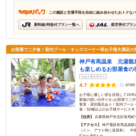
この施設と交通手段を自由に組み合わせたおトクな
新幹線/特急付プラン一覧へ
航空券付プラ
お部屋でご夕食！室内プール・キッズコーナー等お子様大満足の
神戸有馬温泉 元湯龍
も楽しめるお部屋食の
フォトギャラリー
4.7
979件
お子様に優しい宿を目指して20年
家族の想い出作りを♪お部屋でご夕
客室・貸切風呂あり！室内プール
食・50種以上のお子様サービス☆
住所
兵庫県神戸市北区有馬町ウ
アクセス
神戸電鉄有馬温泉駅
（イン、アウト時に送迎有） 中
ICから約5ｋｍ