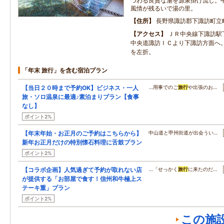
つわる良質な湯を源泉掛け流し。
風情が残るいで湯の里。
住所
長野県諏訪郡下諏訪町立
アクセス
ＪＲ中央線下諏訪駅
中央道諏訪ＩＣより下諏訪方面へ。
を左折。
「年末 旅行」を含む宿泊プラン
【当日２０時まで予約OK】ビジネス・一人
…用事でのご
旅行
や出張のお…
旅・ソロ温泉に最適♪素泊まりプラン【食事
なし】
ポイント2%
【年末年始・お正月のご予約はこちらから】
中山道と甲州街道が出会うい…
新年お正月だけの特別懐石料理に舌鼓プラン
ポイント2%
【コラボ企画】人気過ぎて予約が取れない店
…「せっかく
旅行
に来たのだ…
が提供する「お部屋で食す！信州和牛極上ス
テーキ重」プラン
ポイント2%
この施