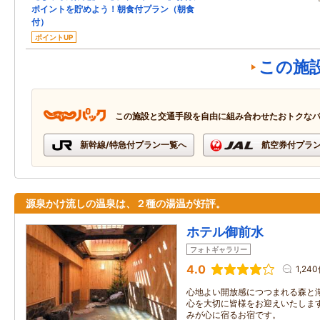
ポイントを貯めよう！朝食付プラン（朝食
付）
ポイントUP
この施
この施設と交通手段を自由に組み合わせたおトクな
新幹線/特急付プラン一覧へ
航空券付プラ
源泉かけ流しの温泉は、２種の湯温が好評。
ホテル御前水
フォトギャラリー
4.0
1,24
心地よい開放感につつまれる森と
心を大切に皆様をお迎えいたしま
みが心に宿るお宿です。