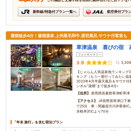
新幹線/特急付プラン一覧へ
航空券付プラ
湯畑徒歩4分！湯畑源泉.上州黒毛和牛.貸切風呂.サウナ付客室も
草津温泉 喜びの宿 
フォトギャラリー
3.9
3,30
【じゃらん人気温泉地ランキング2
キング（もう一度行ってみたい温泉
2023年4月半露天風呂＆サウナ付
ンボル“湯畑”まで徒歩4分♪
住所
群馬県吾妻郡草津町草津
アクセス
JR長野原草津口下
で25分 車：関越道渋川伊香保IC
氷軽井沢ICより70分
「年末 旅行」を含む宿泊プラン