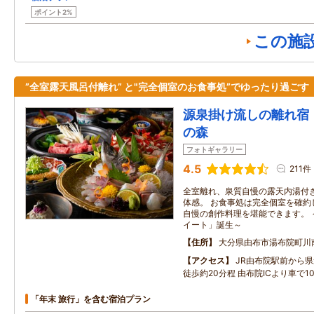
ポイント2%
この施
”全室露天風呂付離れ” と"完全個室のお食事処”でゆったり過ごす
源泉掛け流しの離れ宿
の森
フォトギャラリー
4.5
211件
全室離れ、泉質自慢の露天内湯付
体感。 お食事処は完全個室を確約
自慢の創作料理を堪能できます。 ～
イート」誕生～
住所
大分県由布市湯布院町川
アクセス
JR由布院駅前から県
徒歩約20分程 由布院ICより車で1
「年末 旅行」を含む宿泊プラン