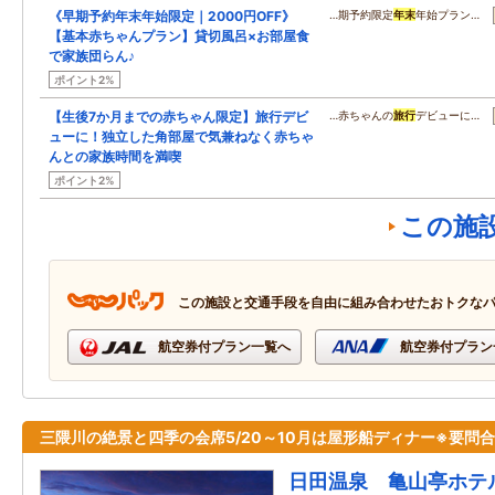
《早期予約年末年始限定｜2000円OFF》
…期予約限定
年末
年始プラン…
【基本赤ちゃんプラン】貸切風呂×お部屋食
で家族団らん♪
ポイント2%
【生後7か月までの赤ちゃん限定】旅行デビ
…赤ちゃんの
旅行
デビューに…
ューに！独立した角部屋で気兼ねなく赤ちゃ
んとの家族時間を満喫
ポイント2%
この施
この施設と交通手段を自由に組み合わせたおトクな
航空券付プラン一覧へ
航空券付プラン
三隈川の絶景と四季の会席5/20～10月は屋形船ディナー※要問
日田温泉 亀山亭ホテ