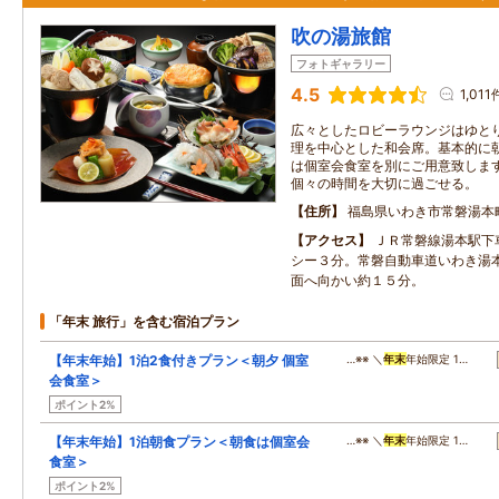
吹の湯旅館
フォトギャラリー
4.5
1,011
広々としたロビーラウンジはゆと
理を中心とした和会席。基本的に
は個室会食室を別にご用意致しま
個々の時間を大切に過ごせる。
住所
福島県いわき市常磐湯本
アクセス
ＪＲ常磐線湯本駅下
シー３分。常磐自動車道いわき湯
面へ向かい約１５分。
「年末 旅行」を含む宿泊プラン
【年末年始】1泊2食付きプラン＜朝夕 個室
…※※ ＼
年末
年始限定 1…
会食室＞
ポイント2%
【年末年始】1泊朝食プラン＜朝食は個室会
…※※ ＼
年末
年始限定 1…
食室＞
ポイント2%