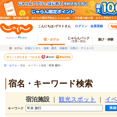
国内旅行・海外旅行や宿・ホテルの宿泊予約はじゃらんnet ～日本最大級の宿・ホテル予約サイト
こんにちは♪ゲストさん
ログイン
会員登録
じゃらんパック
宿・ホテル
遊び・体験
（交通＋宿泊）
宿・ホテル
出張ビジネス
温泉・露天
高級宿
日帰り・デイユース
ポイントがたまる・つかえる
宿・ホテル
> 宿名・キーワード検索（
年末 旅行
）
宿名・キーワード検索
宿泊施設
｜
観光スポット
｜
イ
キーワード