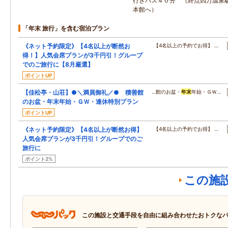
行きバス４０分 （終点四万温泉
本館へ）
「年末 旅行」を含む宿泊プラン
《ネット予約限定》【4名以上が断然お
【4名以上の予約でお得】 …
得！】人気会席プランが3千円引！グループ
でのご旅行に【8月厳選】
ポイントUP
【佳松亭・山荘】●＼満員御礼／● 積善館
…館のお盆・
年末
年始・ＧＷ…
のお盆・年末年始・ＧＷ・連休特別プラン
ポイントUP
《ネット予約限定》【4名以上が断然お得】
【4名以上の予約でお得】 …
人気会席プランが3千円引！グループでのご
旅行に
ポイント2%
この施
この施設と交通手段を自由に組み合わせたおトクな