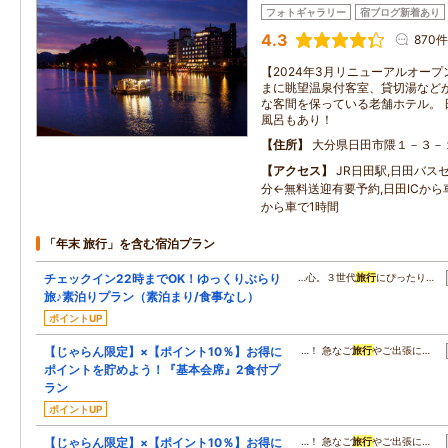
フォトギャラリー
宿ブログ新着あり
4.3
870件
【2024年3月リニューアルオープ
まに眺望温泉付客室、貸切湯などが
な客間を保っている老舗ホテル。 
風呂もあり！
住所
大分県日田市隈１－３－
アクセス
JR日田駅,日田バス
分←無料送迎有要予約,日田ICから
から車で1時間
「年末 旅行」を含む宿泊プラン
チェックイン22時までOK！ゆっくりぶらり
…心。３世代
旅行
にぴったり…
旅♪素泊りプラン（素泊まり/食事なし）
ポイントUP
【じゃらん限定】×【ポイント10％】お得に
…！ 急なご
旅行
やご出張に…
ポイントを貯めよう！『基本会席』2食付プ
ラン
ポイントUP
【じゃらん限定】×【ポイント10％】お得に
…！ 急なご
旅行
やご出張に…