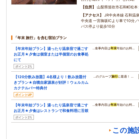
住所
山梨県笛吹市石和町松本
アクセス
JR中央本線 石和温
中央道 一宮御坂ICより車で10分
バス停より徒歩10分
「年末 旅行」を含む宿泊プラン
【年末年始プラン】湯ったり温泉宿で過ごす
…食事内容は
年末
年始のお料…
お正月★夕食は個室または半個室のお食事処
にて
ポイント2%
【120分飲み放題】4名様より！飲み放題付
…のグループ
旅行
に最適！ …
きプラン★自噴自家源泉が好評！ウェルカム
カクテルバー特典付
ポイントUP
【年末年始プラン】湯ったり温泉宿で過ごす
…食事内容は
年末
年始のお料…
お正月★夕食はレストランで和食料理に舌鼓
ポイント2%
この施