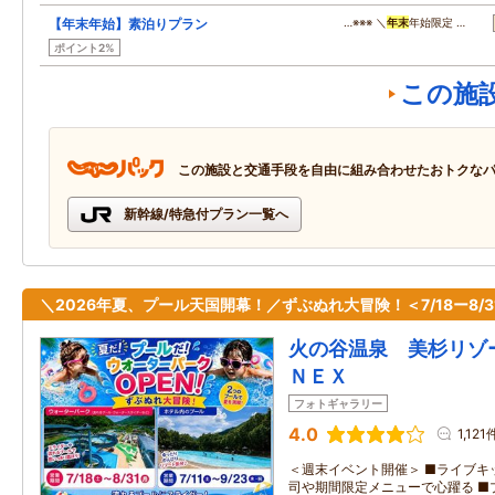
【年末年始】素泊りプラン
…※※※ ＼
年末
年始限定 …
ポイント2%
この施
この施設と交通手段を自由に組み合わせたおトクな
新幹線/特急付プラン一覧へ
＼2026年夏、プール天国開幕！／ずぶぬれ大冒険！＜7/18ー8/3
火の谷温泉 美杉リゾ
ＮＥＸ
フォトギャラリー
4.0
1,121
＜週末イベント開催＞ ■ライブキ
司や期間限定メニューで心躍る ■