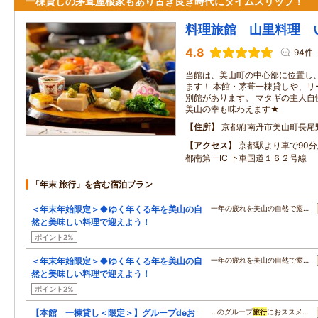
一棟貸しの茅葺屋根家もあり古き良き時代にタイムスリップ！
料理旅館 山里料理 
4.8
94件
当館は、美山町の中心部に位置し
ます！ 本館・茅葺一棟貸しや、リ
別館があります。 マタギの主人自
美山の幸も味わえます★
住所
京都府南丹市美山町長尾
アクセス
京都駅より車で90分
都南第一IC 下車国道１６２号線
「年末 旅行」を含む宿泊プラン
＜年末年始限定＞◆ゆく年くる年を美山の自
一年の疲れを美山の自然で癒…
然と美味しい料理で迎えよう！
ポイント2%
＜年末年始限定＞◆ゆく年くる年を美山の自
一年の疲れを美山の自然で癒…
然と美味しい料理で迎えよう！
ポイント2%
【本館 一棟貸し＜限定＞】グループdeお
…のグループ
旅行
におススメ…