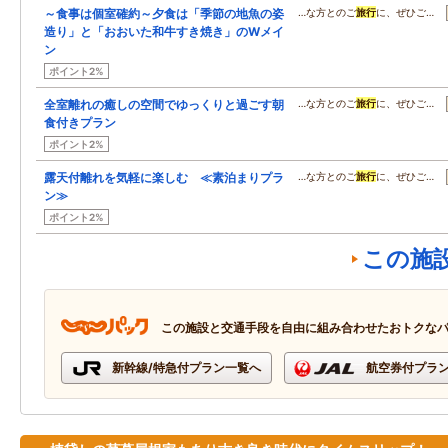
～食事は個室確約～夕食は「季節の地魚の姿
…な方とのご
旅行
に、ぜひご…
造り」と「おおいた和牛すき焼き」のWメイ
ン
ポイント2%
全室離れの癒しの空間でゆっくりと過ごす朝
…な方とのご
旅行
に、ぜひご…
食付きプラン
ポイント2%
露天付離れを気軽に楽しむ ≪素泊まりプラ
…な方とのご
旅行
に、ぜひご…
ン≫
ポイント2%
この施
この施設と交通手段を自由に組み合わせたおトクな
新幹線/特急付プラン一覧へ
航空券付プラ