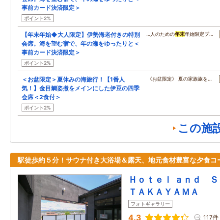
事前カード決済限定＞
ポイント2%
【年末年始◆大人限定】伊勢海老付きの特別
…人のための
年末
年始限定プ…
会席。海を望む宿で、年の瀬をゆったりと＜
事前カード決済限定＞
ポイント2%
＜お盆限定＞夏休みの海旅行！【1番人
《お盆限定》 夏の家族旅を…
気！】金目鯛姿煮をメインにした伊豆の四季
会席＜2食付＞
ポイント2%
この施
駅徒歩約５分！サウナ付き大浴場＆露天、地元食材豊富な夕食コ
Ｈｏｔｅｌ ａｎｄ 
ＴＡＫＡＹＡＭＡ
フォトギャラリー
4.3
117件