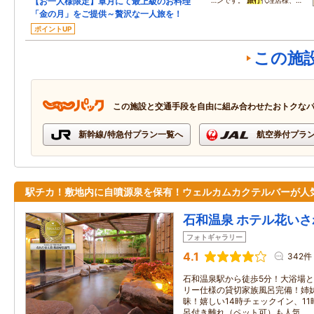
【お一人様限定】章月にて最上級のお料理
…ンです。
旅行
代理店様、…
「金の月」をご提供～贅沢な一人旅を！
ポイントUP
この施
この施設と交通手段を自由に組み合わせたおトクな
新幹線/特急付プラン一覧へ
航空券付プラ
駅チカ！敷地内に自噴源泉を保有！ウェルカムカクテルバーが人
石和温泉 ホテル花いさ
フォトギャラリー
4.1
342件
石和温泉駅から徒歩5分！大浴場
リー仕様の貸切家族風呂完備！姉
昧！嬉しい14時チェックイン、1
呂付き離れ（ペット可）も人気。