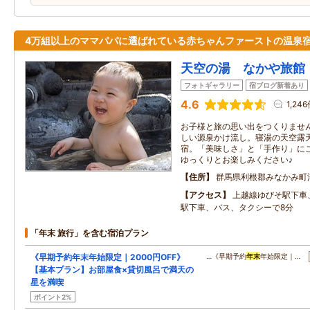
4万組以上のママパパに選ばれている赤ちゃんファーストの温泉
天空の湯 なかや旅館
フォトギャラリー
宿ブログ新着あり
4.6
1,24
お子様と旅の思い出をつくりませ
しい源泉かけ流し。寝湯の天空露
宿。「美味しさ」と「手作り」に
ゆっくりとお楽しみください♪
住所
群馬県利根郡みなかみ町
アクセス
上越線ゆびそ駅下車
駅下車、バス、タクシーで8分
「年末 旅行」を含む宿泊プラン
《早期予約年末年始限定｜2000円OFF》
…《早期予約
年末
年始限定｜…
【基本プラン】お部屋食×貸切風呂で満天の
星を満喫
ポイント2%