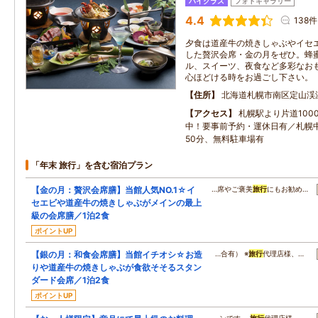
ハイクラス
フォトギャラリー
4.4
138件
夕食は道産牛の焼きしゃぶやイセ
した贅沢会席・金の月をぜひ。蜂
ル、スイーツ、夜食など多彩なお
心ほどける時をお過ごし下さい。
住所
北海道札幌市南区定山渓
アクセス
札幌駅より片道100
中！要事前予約・運休日有／札幌
50分、無料駐車場有
「年末 旅行」を含む宿泊プラン
【金の月：贅沢会席膳】当館人気NO.1☆イ
…席やご褒美
旅行
にもお勧め…
セエビや道産牛の焼きしゃぶがメインの最上
級の会席膳／1泊2食
ポイントUP
【銀の月：和食会席膳】当館イチオシ☆お造
…合有） ※
旅行
代理店様、…
りや道産牛の焼きしゃぶが食欲そそるスタン
ダード会席／1泊2食
ポイントUP