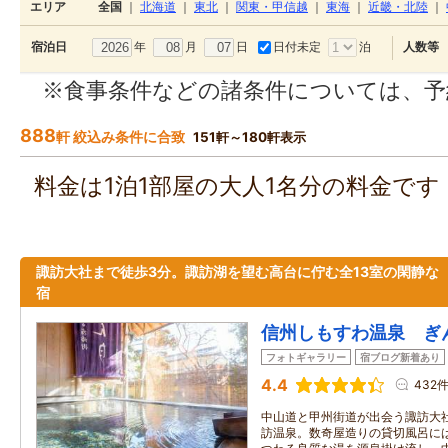
エリア
全国
｜
北海道
｜
東北
｜
関東・甲信越
｜
東海
｜
近畿・北陸
｜
年
月
日
日付未定
泊
宿泊日
人数等
※食事条件などの諸条件については、予
888
軒 絞込み条件に合致
151軒～180軒表示
料金は1泊1部屋の大人1名分の料金で
諏訪大社まで徒歩3分。諏訪湖を望む高台に佇む全13室の閑静な
宿
信州しもすわ温泉 ぎ
フォトギャラリー
宿ブログ新着あり
4.4
432
中山道と甲州街道が出会う諏訪大
訪温泉。数奇屋造りの貸切風呂に