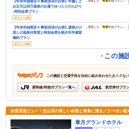
【年末年始限定☆事前決済がお得】年越しと
…用意した「
年末
年始プラン…
お正月は四万温泉のお湯でゆったりのんびり
♪特別会席プラン
ポイントUP
【年末年始限定☆事前決済がお得】源泉かけ
…用意した「
年末
年始プラン…
流しの温泉付客室と特別会席を朝夕共半個室
確約プラン
ポイントUP
この施
この施設と交通手段を自由に組み合わせたおトクな
新幹線/特急付プラン一覧へ
航空券付プラ
全室渓流ビュー！定山渓の美しい自然と美食に浸る／クーポン配
章月グランドホテル