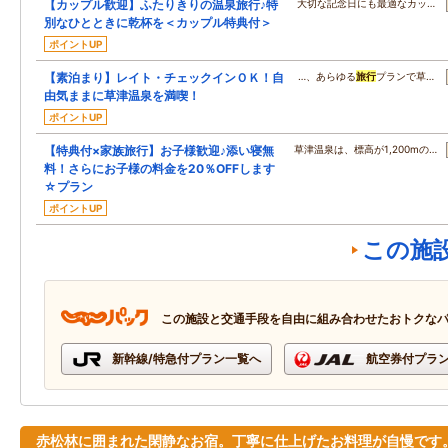
【カップル歓迎】ふたりきりの温泉旅行♪特
大切な記念日にも最適なカッ…
別なひとときに乾杯を＜カップル特典付＞
ポイントUP
【素泊まり】レイト・チェックインＯＫ！自
…、あらゆる
旅行
プランで草…
由気ままに草津温泉を満喫！
ポイントUP
【特典付×家族旅行】お子様歓迎♪添い寝無
草津温泉は、標高が1,200mの…
料！さらにお子様の料金を20％OFFします
☆プラン
ポイントUP
この施
この施設と交通手段を自由に組み合わせたおトクな
新幹線/特急付プラン一覧へ
航空券付プラ
赤松林に囲まれた閑静なお宿。丁寧に仕上げたお料理が自慢です