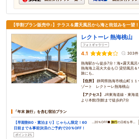
【学割プラン販売中♪】テラス＆露天風呂から海と街並みを一望
レクトーレ 熱海桃山
フォトギャラリー
4.1
303件
熱海駅から徒歩7分！海×露天風呂
熱海海上花火大会も◎ 貸切風呂＆
旅にも。
住所
静岡県熱海市桃山町１１
ゾート レクトーレ熱海桃山
アクセス
JR東海道線・東海
より本館/別館まで徒歩約7分
「年末 旅行」を含む宿泊プラン
【早期割60・素泊まり】じゃらん限定！60
…20％OFF■
旅行
の日程を早…
日前まで＆事前決済のご予約で20％OFF！
ポイント2%