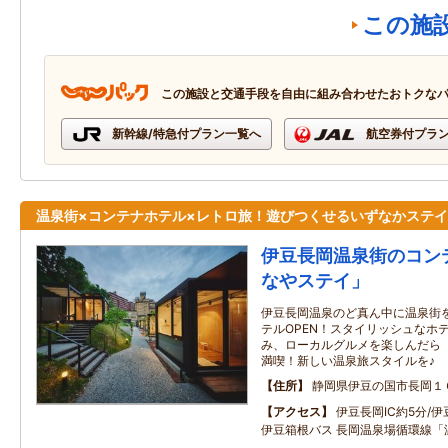
この施
この施設と交通手段を自由に組み合わせたおトクな
新幹線/特急付プラン一覧へ
航空券付プラ
温泉街×コンテナホテル×レトロ旅！遊びつくせるいずなかステイ
伊豆長岡温泉街のコン
なやステイ」
伊豆長岡温泉のど真ん中に温泉街
テルOPEN！スタイリッシュなホ
み、ローカルグルメを楽しんだら
満喫！新しい温泉旅スタイルを♪
住所
静岡県伊豆の国市長岡１
アクセス
伊豆長岡IC約5分/
伊豆箱根バス 長岡温泉場循環線「