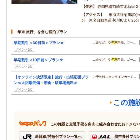
住所
静岡県御前崎市池新田２
アクセス
東海道線菊川駅から
分 東名自動車道 菊川ICより25分
「年末 旅行」を含む宿泊プラン
早期割引＜30日前＞プラン☆
…会など）や
年末
年始、ゴー…
ポイント2%
早期割引＜10日前＞プラン☆
…会など）や
年末
年始、ゴー…
ポイント2%
【オンライン決済限定】旅行・出張応援プラ
ご予約時にオンラインカード…
ン≪大浴場完備・朝食・駐車場無料≫
ポイント2%
この施
この施設と交通手段を自由に組み合わせたおトクな
新幹線/特急付プラン一覧へ
航空券付プラ