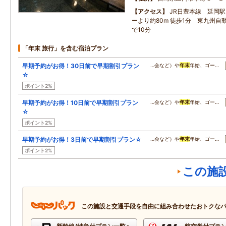
アクセス
JR日豊本線 延岡
ーより約80m 徒歩1分 東九州自
で10分
「年末 旅行」を含む宿泊プラン
早期予約がお得！30日前で早期割引プラン
…会など）や
年末
年始、ゴー…
☆
ポイント2%
早期予約がお得！10日前で早期割引プラン
…会など）や
年末
年始、ゴー…
☆
ポイント2%
早期予約がお得！3日前で早期割引プラン☆
…会など）や
年末
年始、ゴー…
ポイント2%
この施
この施設と交通手段を自由に組み合わせたおトクな