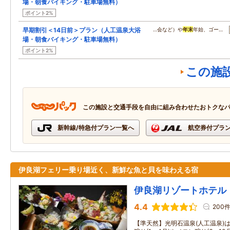
場・朝食バイキング・駐車場無料）
ポイント2%
早期割引＜14日前＞プラン（人工温泉大浴
…会など）や
年末
年始、ゴー…
場・朝食バイキング・駐車場無料）
ポイント2%
この施
この施設と交通手段を自由に組み合わせたおトクな
新幹線/特急付プラン一覧へ
航空券付プラ
伊良湖フェリー乗り場近く、新鮮な魚と貝を味わえる宿
伊良湖リゾートホテル
4.4
200
【準天然】光明石温泉(人工温泉)