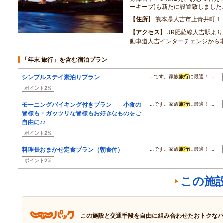
ーキープ)も新たに設置致しました
住所
熊本県人吉市上青井町１
アクセス
JR肥薩線人吉駅よ
動車道人吉インターチェンジから
「年末 旅行」を含む宿泊プラン
シンプルステイ素泊りプラン
…です。家族
旅行
に最適！ …
ポイント2%
モーニングバイキング付きプラン 小食の
…です。家族
旅行
に最適！ …
皆様も・ガッツリな皆様もお好きなものをご
自由に♪♪
ポイント2%
料理長おまかせ定食プラン（朝食付）
…です。家族
旅行
に最適！ …
ポイント2%
この施
この施設と交通手段を自由に組み合わせたおトクな