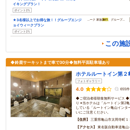
イキングプラン！
ポイント2%
★3名様以上でお得な旅！！グループエンジ
…ーク 家族
旅行
、グループ…
ョイウィークプラン
ポイント2%
この施
◆鈴鹿サーキットまで車で30分◆無料平面駐車場あり
ホテルルートイン第２
フォトギャラリー
4.0
655件
◆ご宿泊者様朝食無料サービス ◆
り ※当ホテルは「ルートイン第2
している「ルートイン亀山インタ
いにご注意ください。
住所
三重県亀山市太岡寺町１
アクセス
東名阪自動車道亀山