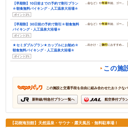
【早期割】10日前までの予約で割引プラン
…会など）や
年末
年始、ゴー…
☆朝食無料バイキング・人工温泉大浴場☆
ポイント2%
【早期割】30日前の予約で割引☆朝食無料
…会など）や
年末
年始、ゴー…
バイキング・人工温泉大浴場☆
ポイント2%
★セミダブルプラン★カップルにお勧め☆
…出かけ・ご
旅行
におすすめ…
朝食無料バイキング・人工温泉大浴場☆
ポイント2%
この施
この施設と交通手段を自由に組み合わせたおトクな
新幹線/特急付プラン一覧へ
航空券付プラ
【花樹海別館】天然温泉・サウナ・露天風呂・無料駐車場！