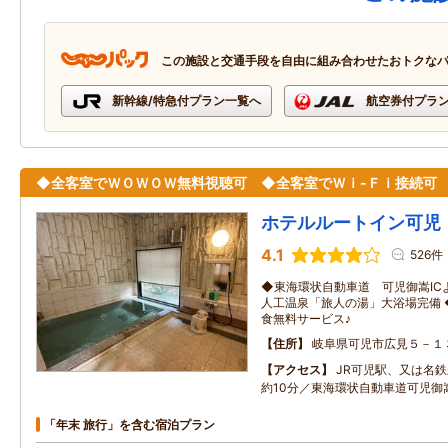
この施設と交通手段を自由に組み合わせたおトクな
新幹線/特急付プラン一覧へ
航空券付プラ
◆全客室でＷＯＷＯＷ無料視聴可 ◆全客室でＷｉ-Ｆｉ接続可
ホテルルートイン可児
4.1
526件
◆東海環状自動車道 可児御嵩IC
人工温泉「旅人の湯」大浴場完備
食無料サービス♪
住所
岐阜県可児市広見５－１
アクセス
JR可児駅、又は名
約10分／東海環状自動車道可児御嵩
「年末 旅行」を含む宿泊プラン