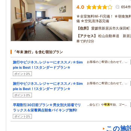
4.0
654件
☆全室無料Wi-Fi完備！ ☆朝食無
備 ☆空気清浄器完備
住所
愛媛県新居浜市久保田町
アクセス
松山自動車道 新居浜
車で約12分
「年末 旅行」を含む宿泊プラン
旅行やビジネス､レジャーにオススメ♪☆Sim
お客様のご希望に合わせて、…
ple is Best！!スタンダードプラン☆
ポイント2%
旅行やビジネス､レジャーにオススメ♪☆Sim
お客様のご希望に合わせて、…
ple is Best！!スタンダードプラン☆
ポイント2%
早期割引30日前プラン☆男女別大浴場でリ
…会など）や
年末
年始、ゴー…
ラックス＆栄養満点朝食バイキング無料!
ポイント2%
この施