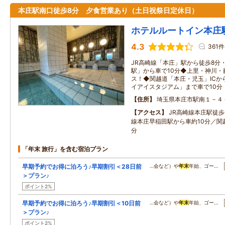
本庄駅南口徒歩8分 夕食営業あり（土日祝祭日定休日）
ホテルルートイン本庄
4.3
361件
JR高崎線「本庄」駅から徒歩8分
駅」から車で10分◆上里・神川・
ス！◆関越道「本庄・児玉」ICか
イアイスタジアム」まで車で10分
住所
埼玉県本庄市駅南１－４
アクセス
JR高崎線本庄駅徒
線本庄早稲田駅から車約10分／関越
分
「年末 旅行」を含む宿泊プラン
早期予約でお得に泊ろう♪早期割引＜28日前
…会など）や
年末
年始、ゴー…
＞プラン♪
ポイント2%
早期予約でお得に泊ろう♪早期割引＜10日前
…会など）や
年末
年始、ゴー…
＞プラン♪
ポイント2%