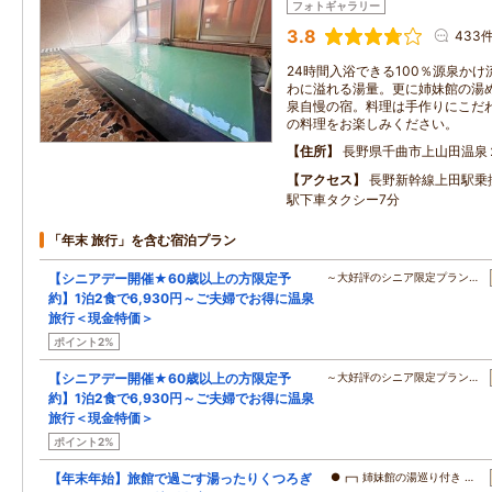
フォトギャラリー
3.8
433
24時間入浴できる100％源泉か
わに溢れる湯量。更に姉妹館の湯
泉自慢の宿。料理は手作りにこだ
の料理をお楽しみください。
住所
長野県千曲市上山田温泉
アクセス
長野新幹線上田駅乗
駅下車タクシー7分
「年末 旅行」を含む宿泊プラン
【シニアデー開催★60歳以上の方限定予
～大好評のシニア限定プラン…
約】1泊2食で6,930円～ご夫婦でお得に温泉
旅行＜現金特価＞
ポイント2%
【シニアデー開催★60歳以上の方限定予
～大好評のシニア限定プラン…
約】1泊2食で6,930円～ご夫婦でお得に温泉
旅行＜現金特価＞
ポイント2%
【年末年始】旅館で過ごす湯ったりくつろぎ
●┏┓姉妹館の湯巡り付き …