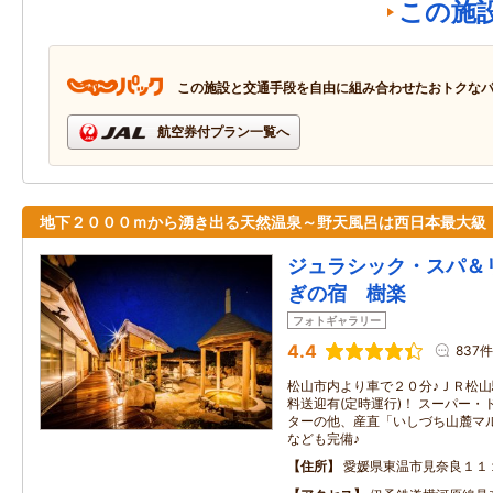
この施
この施設と交通手段を自由に組み合わせたおトクな
航空券付プラン一覧へ
地下２０００ｍから湧き出る天然温泉～野天風呂は西日本最大級
ジュラシック・スパ＆
ぎの宿 樹楽
フォトギャラリー
4.4
837件
松山市内より車で２０分♪ＪＲ松
料送迎有(定時運行)！ スーパー
ターの他、産直「いしづち山麓マ
なども完備♪
住所
愛媛県東温市見奈良１１