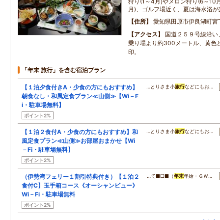
狩り(1～4月)やメロン狩り(6～10
月)、ゴルフ場近く、夏は海水浴
住所
愛知県田原市伊良湖町宮
アクセス
国道２５９号線沿い
乗り場より約300メートル、黄色
印。
「年末 旅行」を含む宿泊プラン
【１泊夕食付きA・少食の方にもおすすめ】
…とりさま小
旅行
などにもお…
朝食なし・和風定食プラン≪山側≫【Wi－F
i・駐車場無料】
ポイント2%
【１泊２食付A・少食の方にもおすすめ】和
…とりさま小
旅行
などにもお…
風定食プラン≪山側≫お部屋おまかせ【Wi
－Fi・駐車場無料】
ポイント2%
（伊勢湾フェリー１割引特典付き）【１泊２
…て■□■（
年末
年始・ＧＷ…
食付C】玉手箱コース《オーシャンビュー》
Wi－Fi・駐車場無料
ポイント2%