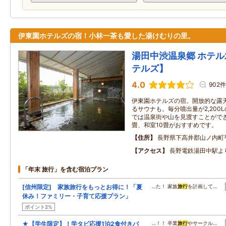
伊東園ホテルズの宿！小林一茶も愛した湯けむりの里。
湯田中渋温泉郷 ホテ
テルズ】
4.0
902件
伊東園ホテルズの宿。開放的な露
るサウナも。毎分噴出量が2,200
では温泉街や山を見渡すことができ
畳、和室10畳がおすすめです。
住所
長野県下高井郡山ノ内町
アクセス
長野電鉄湯田中駅よ
「年末 旅行」を含む宿泊プラン
[信州限定] 家族旅行をもっとお得に！「夏
…た！ 家族
旅行
を計画して…
休み！ファミリー・子育て応援プラン」
ポイント2%
★【学生限定】！学タビ応援1泊2食付きバ
…！！ 卒業
旅行
やサークル…