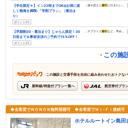
【学生限定☆】イン22時までOK◎お得に楽
…達や恋人と
旅行
に行きたい…
しく熱海を満喫♪「学割プラン」（素泊ま
り）
ポイント2%
【早期割30・素泊まり】じゃらん限定！30
…サプライズ
旅行
など、早め…
日前まで＆事前決済のご予約で15％OFF！
ポイント2%
この施
この施設と交通手段を自由に組み合わせたおトクな
新幹線/特急付プラン一覧へ
航空券付プラ
◆全客室でＷＯＷＯＷ無料視聴可 ◆全客室でＷｉ-Ｆｉ接続可
ホテルルートイン島田