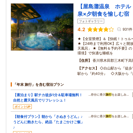
【屋島灘温泉 ホテル
泉×夕朝食を愉しむ宿
フォトギャラリー
4.2
931件
★【全室禁煙】＆【快眠！トゥル
★【24時まで利用OK】広々と開
天風呂」 ★【無料＆予約不要】の
環境】で快適な睡眠を
住所
香川県木田郡三木町下高
アクセス
◇白山駅から『徒歩
駅から『約40分』 ◇大阪から『
「年末 旅行」を含む宿泊プラン
【素泊まり】駅チカ徒歩1分＆駐車場無料！
…存分に香川
旅行
をお楽しみ…
自然と露天風呂でリフレッシュ！
ポイントUP
【朝食付プラン】朝から「さぬきうどん」♪
…存分に香川
旅行
をお楽しみ…
うどんに飽きたら、絶品「たまごかけご飯」
♪