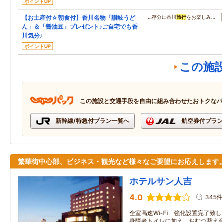
ポイントUP
【お土産付☆朝食付】香川名物「讃岐うど
…存分に香川
旅行
をお楽しみ…
ん」＆「醤油豆」プレゼント♪ご自宅でも香
川気分♪
ポイントUP
この施
この施設と交通手段を自由に組み合わせたおトクな
新幹線/特急付プラン一覧へ
航空券付プラ
繁華街中心部、ビジネス・観光など様々なご要望にお応えします
ホテルサン人吉
4.0
345
全室高速Wi-Fi 強化設置完了致
身障者トイレに加え、おむつ替え