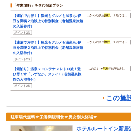
「年末 旅行」を含む宿泊プラン
【連泊でお得！】観光もグルメも温泉も♪伊
…かくの伊豆
旅行
、１泊では…
豆を満喫２泊以上で特別料金（老舗温泉旅館
の入浴券付）
ポイント2%
【連泊でお得！】観光もグルメも温泉も♪伊
…かくの伊豆
旅行
、１泊では…
豆を満喫２泊以上で特別料金（老舗温泉旅館
の入浴券付）
ポイント2%
【素泊り】温泉 × コンテナ × レトロ旅！遊
…のみ） ※
年末
年始等は利…
び尽くす「いずなか」ステイ♪（老舗温泉旅
館の入浴券付）
ポイント2%
この施
駐車場代無料☆栄養満腹朝食☆男女別大浴場☆
ホテルルートイン新居