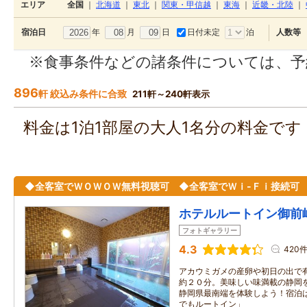
エリア
全国
｜
北海道
｜
東北
｜
関東・甲信越
｜
東海
｜
近畿・北陸
｜
年
月
日
日付未定
泊
宿泊日
人数等
※食事条件などの諸条件については、予
896
軒 絞込み条件に合致
211軒～240軒表示
料金は1泊1部屋の大人1名分の料金で
◆全客室でＷＯＷＯＷ無料視聴可 ◆全客室でＷｉ-Ｆｉ接続可
ホテルルートイン御前
フォトギャラリー
4.3
420
アカウミガメの産卵や初日の出で
約２０分。美味しい味満載の静岡
静岡県最南端を体験しよう！宿泊
でもルートイン」