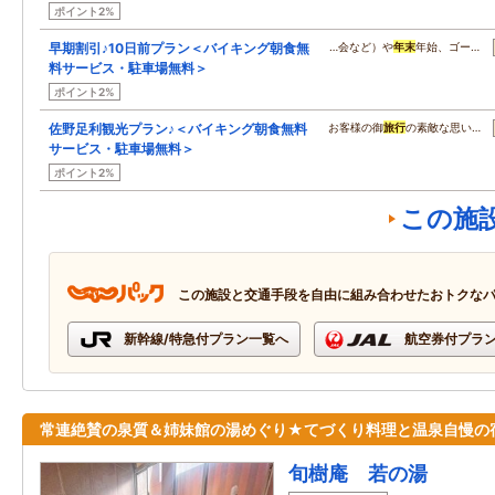
ポイント2%
早期割引♪10日前プラン＜バイキング朝食無
…会など）や
年末
年始、ゴー…
料サービス・駐車場無料＞
ポイント2%
佐野足利観光プラン♪＜バイキング朝食無料
お客様の御
旅行
の素敵な思い…
サービス・駐車場無料＞
ポイント2%
この施
この施設と交通手段を自由に組み合わせたおトクな
新幹線/特急付プラン一覧へ
航空券付プラ
常連絶賛の泉質＆姉妹館の湯めぐり★てづくり料理と温泉自慢の
旬樹庵 若の湯