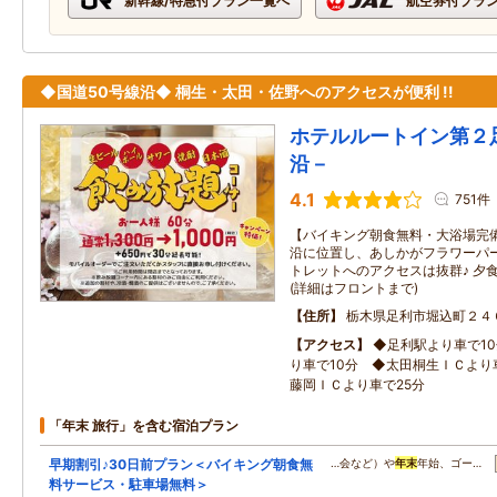
新幹線/特急付プラン一覧へ
航空券付プラ
◆国道50号線沿◆ 桐生・太田・佐野へのアクセスが便利 !!
ホテルルートイン第２
沿－
4.1
751件
【バイキング朝食無料・大浴場完備
沿に位置し、あしかがフラワーパ
トレットへのアクセスは抜群♪ 夕
(詳細はフロントまで)
住所
栃木県足利市堀込町２４
アクセス
◆足利駅より車で1
り車で10分 ◆太田桐生ＩＣより
藤岡ＩＣより車で25分
「年末 旅行」を含む宿泊プラン
早期割引♪30日前プラン＜バイキング朝食無
…会など）や
年末
年始、ゴー…
料サービス・駐車場無料＞