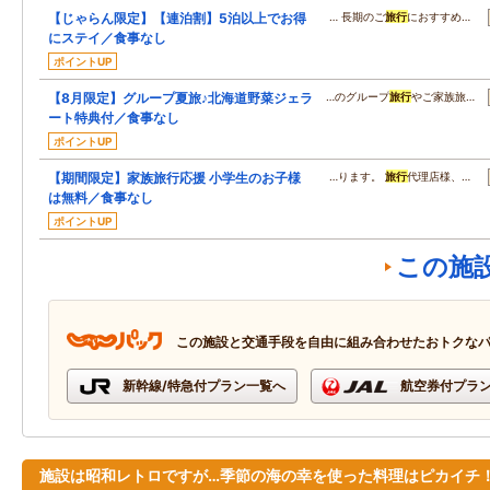
【じゃらん限定】【連泊割】5泊以上でお得
… 長期のご
旅行
におすすめ…
にステイ／食事なし
ポイントUP
【8月限定】グループ夏旅♪北海道野菜ジェラ
…のグループ
旅行
やご家族旅…
ート特典付／食事なし
ポイントUP
【期間限定】家族旅行応援 小学生のお子様
…ります。
旅行
代理店様、…
は無料／食事なし
ポイントUP
この施
この施設と交通手段を自由に組み合わせたおトクな
新幹線/特急付プラン一覧へ
航空券付プラ
施設は昭和レトロですが…季節の海の幸を使った料理はピカイチ