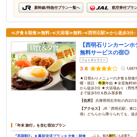
新幹線/特急付プラン一覧へ
航空券付プラ
≪夕食＆朝食≫無料♪≪大浴場≫無料♪≪西明石駅≫から徒歩3分♪
【西明石リンカーンホ
無料サービスの宿◎
フォトギャラリー
3.6
1,68
★日替わりメニューの夕食＆朝食
曜・祝日・
年末
年始 ★全室無料Wi
から徒歩3分 ★大浴場あり（男性
まで徒歩5分＆飲み屋多数
住所
兵庫県明石市松の内2の3
アクセス
JR「西明石駅」東
側）どちらから降りられても、徒
「年末 旅行」を含む宿泊プラン
『早期割7』★事前決済プラン☆夕食・朝食
…にも、観光
旅行
にも必要不…