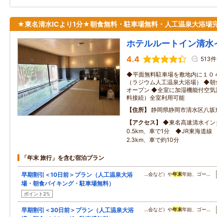
★東名清水ICより1分★朝食無料・駐車場無料・人工温泉大浴場
ホテルルートイン清水
4.4
513件
◆平面無料駐車場を敷地内に１０
（ラジウム人工温泉大浴場） ◆朝
オープン ◆全室に加湿機能付空気清
料接続）全室利用可能
住所
静岡県静岡市清水区八坂
アクセス
◆東名高速清水イン
0.5km、車で1分 ◆JR東海道線
2.3km、車で約10分
「年末 旅行」を含む宿泊プラン
早期割引＜10日前＞プラン（人工温泉大浴
…会など）や
年末
年始、ゴー…
場・朝食バイキング・駐車場無料）
ポイント2%
早期割引＜30日前＞プラン（人工温泉大浴
…会など）や
年末
年始、ゴー…