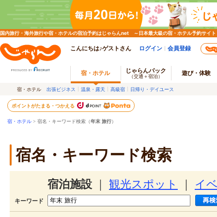
国内旅行・海外旅行や宿・ホテルの宿泊予約はじゃらんnet ～日本最大級の宿・ホテル予約サイト
こんにちは♪ゲストさん
ログイン
会員登録
じゃらんパック
宿・ホテル
遊び・体験
（交通＋宿泊）
宿・ホテル
出張ビジネス
温泉・露天
高級宿
日帰り・デイユース
ポイントがたまる・つかえる
宿・ホテル
> 宿名・キーワード検索（
年末 旅行
）
宿名・キーワード検索
宿泊施設
｜
観光スポット
｜
イ
キーワード