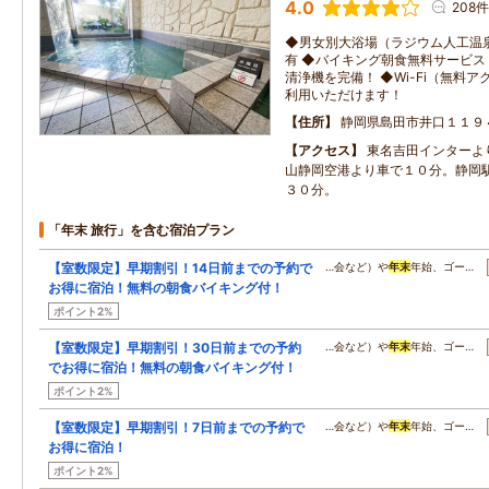
4.0
208件
◆男女別大浴場（ラジウム人工温
有 ◆バイキング朝食無料サービス
清浄機を完備！ ◆Wi-Fi（無料
利用いただけます！
住所
静岡県島田市井口１１９
アクセス
東名吉田インターよ
山静岡空港より車で１０分。静岡
３０分。
「年末 旅行」を含む宿泊プラン
【室数限定】早期割引！14日前までの予約で
…会など）や
年末
年始、ゴー…
お得に宿泊！無料の朝食バイキング付！
ポイント2%
【室数限定】早期割引！30日前までの予約
…会など）や
年末
年始、ゴー…
でお得に宿泊！無料の朝食バイキング付！
ポイント2%
【室数限定】早期割引！7日前までの予約で
…会など）や
年末
年始、ゴー…
お得に宿泊！
ポイント2%