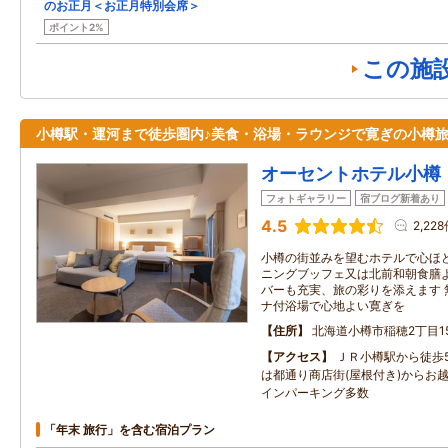
のお正月＜お正月特別会席＞
ポイント2%
この施
小樽駅・運河まで徒歩圏内♪美食・浴場・ラウンジで寛ぎの小樽
オーセントホテル小樽
フォトギャラリー
宿ブログ新着あり
4.5
2,22
小樽の街並みを望むホテルで心ほど
ニングブッフェ又は北前和朝食膳よ
バーも充実、旅の彩りを添えます 
ナ付浴場で心地よい寛ぎを
住所
北海道小樽市稲穂2丁目1
アクセス
ＪＲ小樽駅から徒歩
は都通り商店街(屋根付き)からお
インパーキング多数
「年末 旅行」を含む宿泊プラン