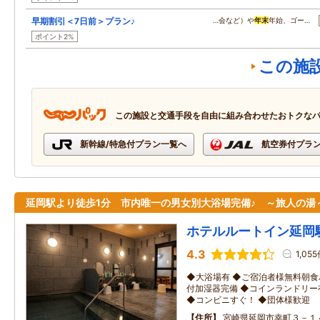
早期割引＜7日前＞プラン♪
…会など）や
年末
年始、ゴー…
ポイント2%
この施
この施設と交通手段を自由に組み合わせたおトクな
新幹線/特急付プラン一覧へ
航空券付プラ
延岡駅より徒歩1分 市内唯一の男女別大浴場完備♪ ～旅人の湯
ホテルルートイン延岡
4.3
1,05
◆大浴場有 ◆ご宿泊者様無料朝食
付加湿器完備 ◆コインランドリー
◆コンビニすぐ！ ◆団体様歓迎
住所
宮崎県延岡市幸町３－１