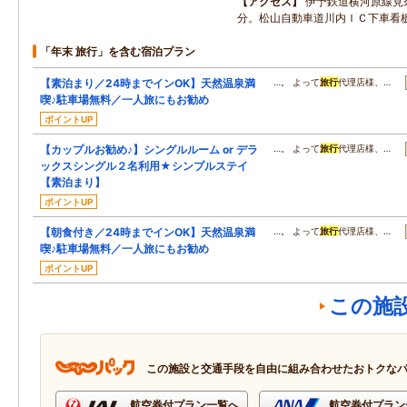
アクセス
伊予鉄道横河原線見
分。松山自動車道川内ＩＣ下車看
「年末 旅行」を含む宿泊プラン
【素泊まり／24時までインOK】天然温泉満
…。 よって
旅行
代理店様、…
喫♪駐車場無料／一人旅にもお勧め
ポイントUP
【カップルお勧め♪】シングルルーム or デラ
…。 よって
旅行
代理店様、…
ックスシングル２名利用★シンプルステイ
【素泊まり】
ポイントUP
【朝食付き／24時までインOK】天然温泉満
…。 よって
旅行
代理店様、…
喫♪駐車場無料／一人旅にもお勧め
ポイントUP
この施
この施設と交通手段を自由に組み合わせたおトクな
航空券付プラン一覧へ
航空券付プラン