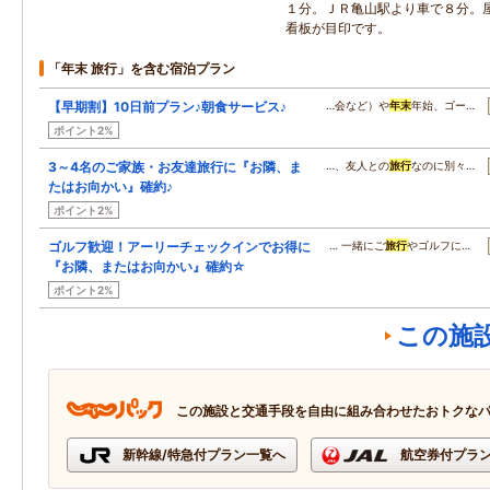
１分。ＪＲ亀山駅より車で８分。
看板が目印です。
「年末 旅行」を含む宿泊プラン
【早期割】10日前プラン♪朝食サービス♪
…会など）や
年末
年始、ゴー…
ポイント2%
3～4名のご家族・お友達旅行に『お隣、ま
…、友人との
旅行
なのに別々…
たはお向かい』確約♪
ポイント2%
ゴルフ歓迎！アーリーチェックインでお得に
… 一緒にご
旅行
やゴルフに…
『お隣、またはお向かい』確約☆
ポイント2%
この施
この施設と交通手段を自由に組み合わせたおトクな
新幹線/特急付プラン一覧へ
航空券付プラ