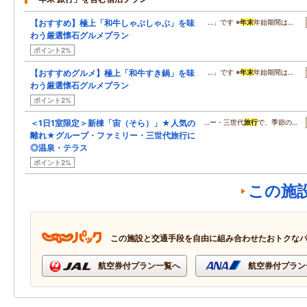
【おすすめ】極上「和牛しゃぶしゃぶ」を味
…」です ※
年末
年始期間は…
わう厳選懐石グルメプラン
ポイント2%
【おすすめグルメ】極上「和牛すき鍋」を味
…」です ※
年末
年始期間は…
わう厳選懐石グルメプラン
ポイント2%
＜1日1室限定＞新棟「宙（そら）」★人気の
…ー・三世代
旅行
で、季節の…
離れ★グループ・ファミリー・三世代旅行に
◎温泉・テラス
ポイント2%
この施
この施設と交通手段を自由に組み合わせたおトクな
航空券付プラン一覧へ
航空券付プラン