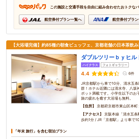
この施設と交通手段を自由に組み合わせたおトクな
航空券付プラン一覧へ
航空券付プラン
【大浴場完備】約85種の朝食ビュッフェ、京都老舗の日本茶飲み
ダブルツリーｂｙヒル
ハイクラス
フォトギャラリー
4.4
6件
JR京都駅から車で10分、清水五
群！ホテル近隣には清水寺、八坂
ポット満載です。小学生以下のお
旅の疲れを癒す大浴場も無料。
住所
京都府京都市東山区本町
アクセス
京阪本線「清水五条
歩約1分 / JR「京都駅」より車で
「年末 旅行」を含む宿泊プラン