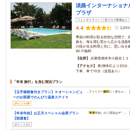
淡路インターナショナ
プラザ
フォトギャラリー
宿ブログ新着あり
4.4
2,05
季節の料理が彩る特別な空間で、
旅を。海を望む窓から広がる淡路
の技が光る料理と共に、思い出を
Wi-Fi無料
住所
兵庫県洲本市小路谷１２
アクセス
車/洲本ICより20分
下車、車で10分（送迎あり）
「年末 旅行」を含む宿泊プラン
【玉手箱朝食付きプラン】☆オーシャンビュ
…ファミリー
旅行
に！赤ちゃ…
ーのお部屋でのんびり温泉ステイ☆
ポイントUP
【年末年始】お正月スペシャル会席プラン
『
年末
年始』のご宿泊はザ・…
【部屋食】
ポイント2%