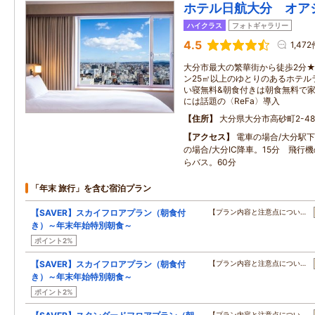
ホテル日航大分 オア
ハイクラス
フォトギャラリー
4.5
1,472
大分市最大の繁華街から徒歩2分★
ン25㎡以上のゆとりのあるホテル
い寝無料&朝食付きは朝食無料で
には話題の〈ReFa〉導入
住所
大分県大分市高砂町2-48
アクセス
電車の場合/大分駅下
の場合/大分IC降車。15分 飛行
らバス。60分
「年末 旅行」を含む宿泊プラン
【SAVER】スカイフロアプラン（朝食付
【プラン内容と注意点につい…
き）～年末年始特別朝食～
ポイント2%
【SAVER】スカイフロアプラン（朝食付
【プラン内容と注意点につい…
き）～年末年始特別朝食～
ポイント2%
【プラン内容と注意点につい…