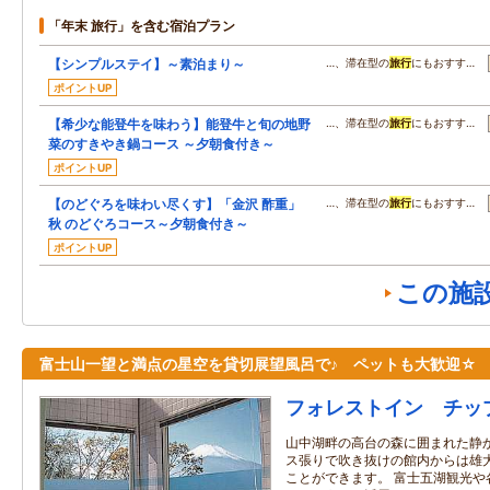
「年末 旅行」を含む宿泊プラン
【シンプルステイ】～素泊まり～
…、滞在型の
旅行
にもおすす…
ポイントUP
【希少な能登牛を味わう】能登牛と旬の地野
…、滞在型の
旅行
にもおすす…
菜のすきやき鍋コース ～夕朝食付き～
ポイントUP
【のどぐろを味わい尽くす】「金沢 酢重」
…、滞在型の
旅行
にもおすす…
秋 のどぐろコース～夕朝食付き～
ポイントUP
この施
富士山一望と満点の星空を貸切展望風呂で♪ ペットも大歓迎☆
フォレストイン チッ
山中湖畔の高台の森に囲まれた静
ス張りで吹き抜けの館内からは雄
ことができます。 富士五湖観光や