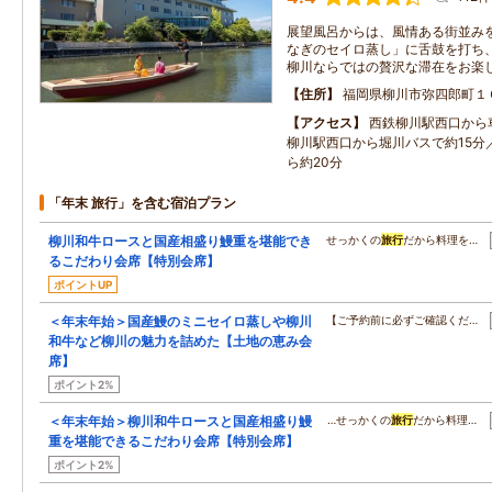
展望風呂からは、風情ある街並み
なぎのセイロ蒸し」に舌鼓を打ち
柳川ならではの贅沢な滞在をお楽
住所
福岡県柳川市弥四郎町１
アクセス
西鉄柳川駅西口から
柳川駅西口から堀川バスで約15分
ら約20分
「年末 旅行」を含む宿泊プラン
柳川和牛ロースと国産相盛り鰻重を堪能でき
せっかくの
旅行
だから料理を…
るこだわり会席【特別会席】
ポイントUP
＜年末年始＞国産鰻のミニセイロ蒸しや柳川
【ご予約前に必ずご確認くだ…
和牛など柳川の魅力を詰めた【土地の恵み会
席】
ポイント2%
＜年末年始＞柳川和牛ロースと国産相盛り鰻
…せっかくの
旅行
だから料理…
重を堪能できるこだわり会席【特別会席】
ポイント2%