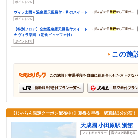
ポイント2%
ヴィラ楽園★温泉露天風呂付・和のスイート
…婦の記念日
旅行
から三世代…
ポイント2%
【特別フロア】全室温泉露天風呂付スイート
…婦の記念日
旅行
から三世代…
★ヴィラ楽園 （朝食ビュッフェ付）
ポイント2%
この施
この施設と交通手段を自由に組み合わせたおトクな
新幹線/特急付プラン一覧へ
航空券付プラ
【じゃらん限定クーポン配布中♪】夏得＆早得 駅直結3分の宿！
天成園 小田原駅 別館
フォトギャラリー
宿ブログ新着あり