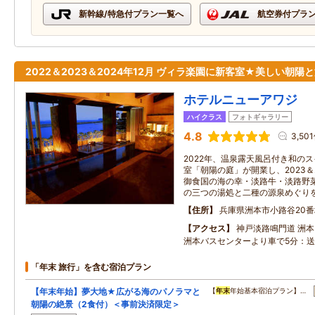
新幹線/特急付プラン一覧へ
航空券付プラ
2022＆2023＆2024年12月 ヴィラ楽園に新客室★美しい朝陽
ホテルニューアワジ
ハイクラス
フォトギャラリー
4.8
3,50
2022年、温泉露天風呂付き和のス
室「朝陽の庭」が開業し、2023＆
御食国の海の幸・淡路牛・淡路野
の三つの湯処と二種の源泉めぐり
住所
兵庫県洲本市小路谷20番
アクセス
神戸淡路鳴門道 洲本
洲本バスセンターより車で5分：
「年末 旅行」を含む宿泊プラン
【年末年始】夢大地★広がる海のパノラマと
【
年末
年始基本宿泊プラン】…
朝陽の絶景（2食付）＜事前決済限定＞