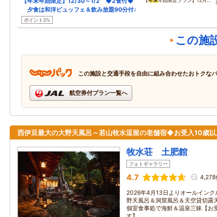
【年末年始限定】12/30～1/2 ◆2食付◆
【
年末
年始限定プラン】12月…
夕食は和洋ビュッフェ＆飲み放題90分付♪
ポイント2%
この施
この施設と交通手段を自由に組み合わせたおトクな
航空券付プラン一覧へ
西伊豆最大の大野天風呂～若山牧水逗留の老舗宿◆お受入10歳以
牧水荘 土肥館
フォトギャラリー
4.7
4,27
2026年4月13日よりオールイン
野天風呂＆洞窟風呂＆天空貸切露天
個室食事処で海鮮＆温泉三昧【お受
す】