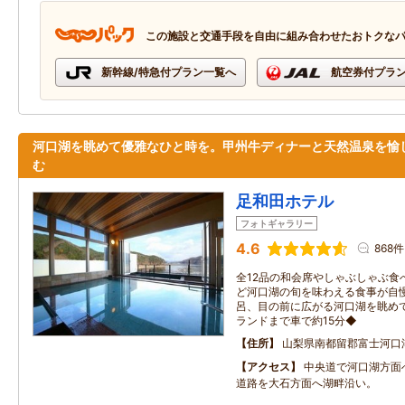
この施設と交通手段を自由に組み合わせたおトクな
新幹線/特急付プラン一覧へ
航空券付プラ
河口湖を眺めて優雅なひと時を。甲州牛ディナーと天然温泉を愉
む
足和田ホテル
フォトギャラリー
4.6
868件
全12品の和会席やしゃぶしゃぶ食
ど河口湖の旬を味わえる食事が自
呂、目の前に広がる河口湖を眺め
ランドまで車で約15分◆
住所
山梨県南都留郡富士河口
アクセス
中央道で河口湖方面
道路を大石方面へ湖畔沿い。