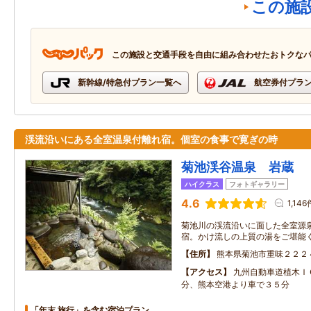
この施
この施設と交通手段を自由に組み合わせたおトクな
新幹線/特急付プラン一覧へ
航空券付プラ
渓流沿いにある全室温泉付離れ宿。個室の食事で寛ぎの時
菊池渓谷温泉 岩蔵
ハイクラス
フォトギャラリー
4.6
1,146
菊池川の渓流沿いに面した全室源
宿。かけ流しの上質の湯をご堪能
住所
熊本県菊池市重味２２２
アクセス
九州自動車道植木Ｉ
分、熊本空港より車で３５分
「年末 旅行」を含む宿泊プラン