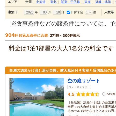
エリア
全国
｜
北海道
｜
東北
｜
関東・甲信越
｜
東海
｜
近畿・北陸
｜
年
月
日
日付未定
泊
宿泊日
人数等
※食事条件などの諸条件については、予
904
軒 絞込み条件に合致
271軒～300軒表示
料金は1泊1部屋の大人1名分の料金で
白濁の源泉かけ流し湯が自慢。露天風呂付き客室と貸切風呂のあ
空の庭リゾート
フォトギャラリー
4.5
519件
【岳温泉】源泉かけ流しの白濁湯
季折々の大自然を楽しめる露天風
るホテルで静かなひとときをお過