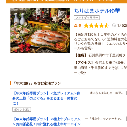
ちりはまホテルゆ華
フォトギャラリー
4.6
1,45
【満足度120％！１年中のどぐろが
るごとおもてなし♪／ 追加料金の
リンクが飲み放題！ ウエルカムサ
ールも営業♪
住所
石川県羽咋市千里浜町タ
アクセス
金沢より車で40分
里山海道・千里浜ICすぐそば。J
ーで5分
「年末 旅行」を含む宿泊プラン
【年末年始専用プラン】＜魚プレミアム＞白
― 虜になる美味しさ！能登…
身の王様「のどぐろ」をまるまる一尾贅沢
に！
ポイント2%
【年末年始専用プラン】＜極上牛プレミアム
― 「極上牛」をステーキで…
＞お肉派必見！肉汁溢れる極上牛サーロイン