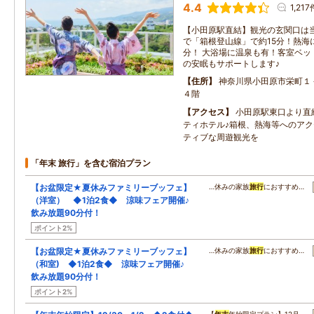
4.4
1,217
【小田原駅直結】観光の玄関口は当
で「箱根登山線」で約15分！熱海
分！ 大浴場に温泉も有！客室ベッ
の安眠もサポートします♪
住所
神奈川県小田原市栄町１
４階
アクセス
小田原駅東口より直
ティホテル♪箱根、熱海等へのア
ティブな周遊観光を
「年末 旅行」を含む宿泊プラン
【お盆限定★夏休みファミリーブッフェ】
…休みの家族
旅行
におすすめ…
（洋室） ◆1泊2食◆ 涼味フェア開催♪
飲み放題90分付！
ポイント2%
【お盆限定★夏休みファミリーブッフェ】
…休みの家族
旅行
におすすめ…
（和室) ◆1泊2食◆ 涼味フェア開催♪
飲み放題90分付！
ポイント2%