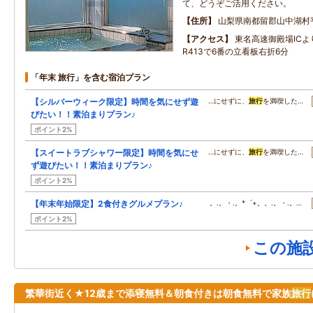
て、どうぞご活用ください。
住所
山梨県南都留郡山中湖村
アクセス
東名高速御殿場ICよ
R413で6番の立看板右折6分
「年末 旅行」を含む宿泊プラン
【シルバーウィーク限定】時間を気にせず遊
…にせずに、
旅行
を満喫した…
びたい！！素泊まりプラン♪
ポイント2%
【スイートラブシャワー限定】時間を気にせ
…にせずに、
旅行
を満喫した…
ず遊びたい！！素泊まりプラン♪
ポイント2%
【年末年始限定】2食付きグルメプラン♪
。.。・.。*゜+。。.。・.。…
ポイント2%
この施
繁華街近く★12歳まで添寝無料＆朝食付きは朝食無料で家族
旅行