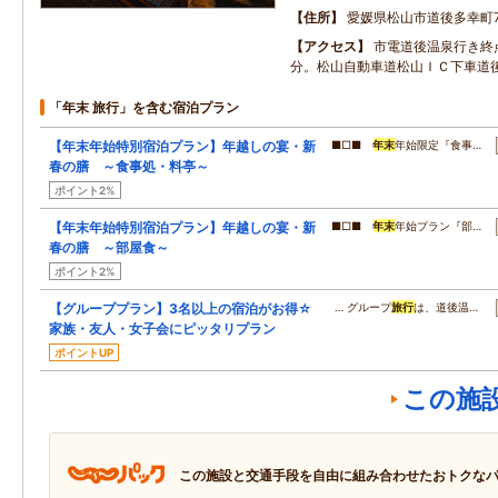
住所
愛媛県松山市道後多幸町7
アクセス
市電道後温泉行き終
分。松山自動車道松山ＩＣ下車道
「年末 旅行」を含む宿泊プラン
【年末年始特別宿泊プラン】年越しの宴・新
■□■
年末
年始限定『食事…
春の膳 ～食事処・料亭～
ポイント2%
【年末年始特別宿泊プラン】年越しの宴・新
■□■
年末
年始プラン『部…
春の膳 ～部屋食～
ポイント2%
【グループプラン】3名以上の宿泊がお得☆
… グループ
旅行
は、道後温…
家族・友人・女子会にピッタリプラン
ポイントUP
この施
この施設と交通手段を自由に組み合わせたおトクな