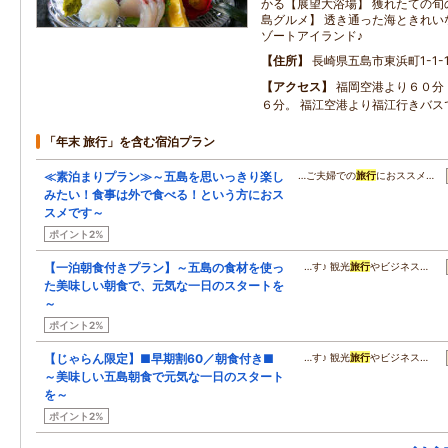
かる【展望大浴場】 獲れたての旬
島グルメ】 透き通った海ときれい
ゾートアイランド♪
住所
長崎県五島市東浜町1-1-
アクセス
福岡空港より６０分
６分。 福江空港より福江行きバス
「年末 旅行」を含む宿泊プラン
≪素泊まりプラン≫～五島を思いっきり楽し
…ご夫婦での
旅行
におススメ…
みたい！食事は外で食べる！という方におス
スメです～
ポイント2%
【一泊朝食付きプラン】～五島の食材を使っ
…す♪ 観光
旅行
やビジネス…
た美味しい朝食で、元気な一日のスタートを
～
ポイント2%
【じゃらん限定】■早期割60／朝食付き■
…す♪ 観光
旅行
やビジネス…
～美味しい五島朝食で元気な一日のスタート
を～
ポイント2%