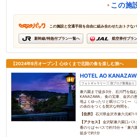
この施
この施設と交通手段を自由に組み合わせたおトクな
新幹線/特急付プラン一覧へ
航空券付プラ
【2024年9月オープン】心ゆくまで北陸の食を楽しむ旅へ
HOTEL AO KANAZA
フォトギャラリー
宿ブログ新着あり
兼六園まで徒歩3分、石川門を臨む全1
KANAZAWA」 食の宝庫、金沢
地よくゆったりと眠りにつく― 〈
の余白をつくる贅沢な時間を。
住所
石川県金沢市兼六元町1‐1
アクセス
金沢駅兼六園口バス
番のりば→バスで約15分→「兼六
徒歩で約1分