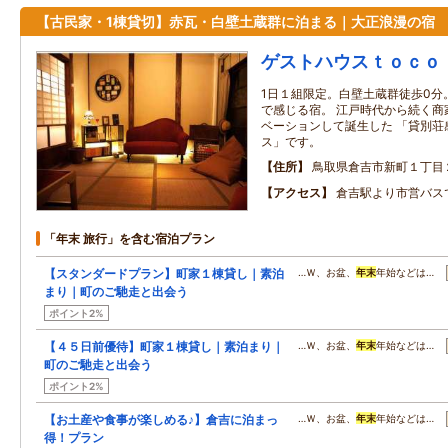
【古民家・1棟貸切】赤瓦・白壁土蔵群に泊まる｜大正浪漫の宿
ゲストハウスｔｏｃｏ
1日１組限定。白壁土蔵群徒歩0分
で感じる宿。 江戸時代から続く商
ベーションして誕生した 「貸別荘
ス」です。
住所
鳥取県倉吉市新町１丁目
アクセス
倉吉駅より市営バス
「年末 旅行」を含む宿泊プラン
【スタンダードプラン】町家１棟貸し｜素泊
…Ｗ、お盆、
年末
年始などは…
まり｜町のご馳走と出会う
ポイント2%
【４５日前優待】町家１棟貸し｜素泊まり｜
…Ｗ、お盆、
年末
年始などは…
町のご馳走と出会う
ポイント2%
【お土産や食事が楽しめる♪】倉吉に泊まっ
…Ｗ、お盆、
年末
年始などは…
得！プラン