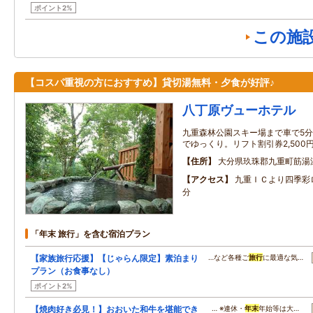
ポイント2%
この施
【コスパ重視の方におすすめ】貸切湯無料・夕食が好評♪
八丁原ヴューホテル
九重森林公園スキー場まで車で5分
でゆっくり。リフト割引券2,500
住所
大分県玖珠郡九重町筋湯温
アクセス
九重ＩＣより四季彩
分
「年末 旅行」を含む宿泊プラン
【家族旅行応援】【じゃらん限定】素泊まり
…など各種ご
旅行
に最適な気…
プラン（お食事なし）
ポイント2%
【焼肉好き必見！】おおいた和牛を堪能でき
… ※連休・
年末
年始等は大…