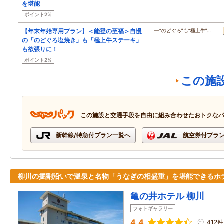
を堪能
ポイント2%
【年末年始専用プラン】＜能登の至福＞自慢
―“のどぐろ”も“極上牛”…
の「のどぐろ塩焼き」も「極上牛ステーキ」
も欲張りに！
ポイント2%
この施
この施設と交通手段を自由に組み合わせたおトクな
新幹線/特急付プラン一覧へ
航空券付プラ
柳川の掘割沿いで温泉と名物「うなぎの相盛重」を堪能できるホ
亀の井ホテル 柳川
フォトギャラリー
4.4
412件