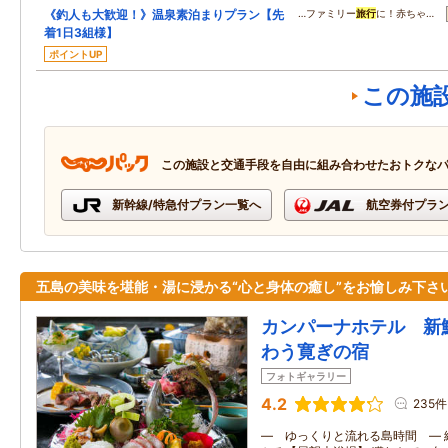
《釣人も大歓迎！》温泉素泊まりプラン【先
…ファミリー
旅行
に！赤ちゃ…
着1日3組様】
ポイントUP
この施
この施設と交通手段を自由に組み合わせたおトクな
新幹線/特急付プラン一覧へ
航空券付プラ
五島の美味を堪能・湯に浸かる“心と身体の癒し”をお愉しみ下さ
カンパーナホテル 新
わう寛ぎの宿
フォトギャラリー
4.2
235件
― ゆっくりと流れる島時間 ― 