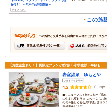
【SAVER】スタンダードフロアプラン（朝
食付き） ～年末年始特別朝食～
ポイント2%
この施
この施設と交通手段を自由に組み合わせたおトクな
新幹線/特急付プラン一覧へ
航空券付プラ
【お盆空室あり！】夏限定プランが勢揃い♪小学生以下半額も
岩室温泉 ゆもとや
フォトギャラリー
4.2
99件
■リニューアル！離れ2室が「温
に生まれ変わりました♪今ならお
の旬を愉しめる会席料理と開湯３
源泉湯をどうぞ