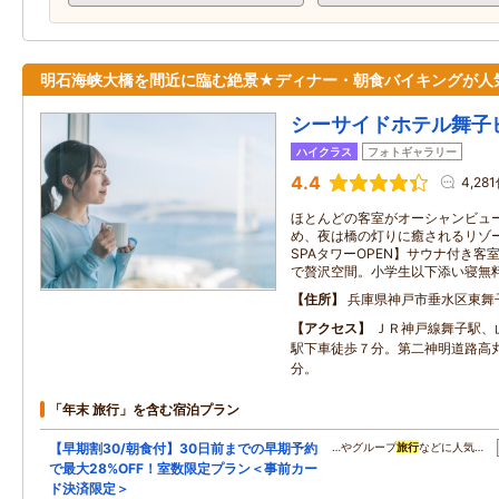
明石海峡大橋を間近に臨む絶景★ディナー・朝食バイキングが人
シーサイドホテル舞子
ハイクラス
フォトギャラリー
4.4
4,28
ほとんどの客室がオーシャンビュ
め、夜は橋の灯りに癒されるリゾー
SPAタワーOPEN】サウナ付き
で贅沢空間。小学生以下添い寝無料
住所
兵庫県神戸市垂水区東舞
アクセス
ＪＲ神戸線舞子駅、
駅下車徒歩７分。第二神明道路高丸
分。
「年末 旅行」を含む宿泊プラン
【早期割30/朝食付】30日前までの早期予約
…やグループ
旅行
などに人気…
で最大28%OFF！室数限定プラン＜事前カー
ド決済限定＞