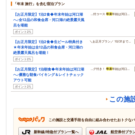
「年末 旅行」を含む宿泊プラン
【お正月限定】1泊2食◆年末年始は河口湖
…付コース
年末
年始は河口…
へ♪全12品の和食会席・河口湖の絶景露天風
呂を堪能
ポイント2%
【お正月限定】1泊2食◆生ビール特典付き
＼お正月プラン／ 10/31まで…
★年末年始は全12品の和食会席・河口湖の
絶景露天風呂を堪能！
ポイント2%
【お正月限定】1泊朝食◆年末年始は河口湖
…グ付き！
年末
年始は河口…
へ♪優雅な朝食バイキング＆レイトチェック
アウト可能
ポイント2%
この施
この施設と交通手段を自由に組み合わせたおトクな
新幹線/特急付プラン一覧へ
航空券付プラ