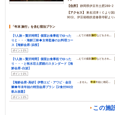
住所
静岡県伊豆市土肥289-2
アクセス
東名沼津ＩＣより国道
90分。伊豆箱根鉄道修善寺駅より
「年末 旅行」を含む宿泊プラン
【1人旅～贅沢時間】個室お食事処でゆった
…えての撮影
旅行
などをされ…
りと・・・海鮮三昧◆女将監修のお料理コー
ス【海鮮会席-浜桜】
ポイント2%
【1人旅～贅沢時間】個室お食事処でゆった
…えての撮影
旅行
などをされ…
り・・・と牧水荘土肥館のスタンダード【海
鮮会席-白波】
ポイント2%
【海鮮会席-高砂】伊勢エビ・アワビ・金目
…ません。
年末
年始に相応…
鯛◆年末年始の特別会席プラン【2食付90分
飲み放題】
ポイント2%
この施