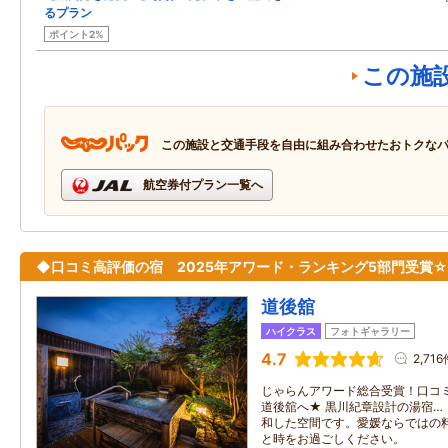
るプラン
ポイント2%
この施
この施設と交通手段を自由に組み合わせたおトクな
航空券付プラン一覧へ
◆口コミ高評価の宿 2025年アワード・ランキング5部門受賞☆
道後舘
ハイクラス
フォトギャラリー
4.7
2,716
じゃらんアワード総合受賞！口コ
道後舘へ★ 黒川紀章設計の湯宿…
和した空間です。愛媛ならではの
と時をお過ごしください。