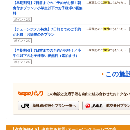
【早期割引】7日前までのご予約がお得！朝
…家族とのご
旅行
にもぴった…
食付きプラン／小学生以下のお子様添い寝無
料
ポイント2%
【チェーンホテル特集】7日前までのご予約
…家族とのご
旅行
にもぴった…
がお得！お部屋のみプラン
ポイント2%
【早期割引】7日前までの予約がお得！／小
…家族とのご
旅行
にもぴった…
学生以下のお子様添い寝無料（素泊まり）
ポイント2%
この施
この施設と交通手段を自由に組み合わせたおトクな
新幹線/特急付プラン一覧へ
航空券付プラ
【夕食評価4.5】夕食飲み放題♪オールインクルーシブの宿