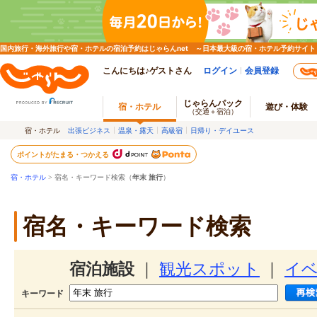
国内旅行・海外旅行や宿・ホテルの宿泊予約はじゃらんnet ～日本最大級の宿・ホテル予約サイト
こんにちは♪ゲストさん
ログイン
会員登録
じゃらんパック
宿・ホテル
遊び・体験
（交通＋宿泊）
宿・ホテル
出張ビジネス
温泉・露天
高級宿
日帰り・デイユース
ポイントがたまる・つかえる
宿・ホテル
> 宿名・キーワード検索（
年末 旅行
）
宿名・キーワード検索
宿泊施設
｜
観光スポット
｜
イ
キーワード