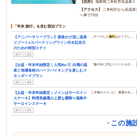
住所
福島県二本松市岳温泉１
アクセス
二本松ICから岳温泉
へ車で15分
「年末 旅行」を含む宿泊プラン
【アニバーサリープラン】源泉かけ流し温泉
…テーマした
旅行
はどうでし…
リゾート×スパークリングワイン付き記念日
のための特別ステイ
ポイント2%
【お盆・年末年始限定｜人気No.1】白濁の温
『森の中に佇むリゾートホテ…
泉と地場食材のハーフバイキングを楽しむス
タンダードプラン
ポイント2%
【お盆・年末年始限定｜メインはサーロイン
ご夕食のメインに、厳選され…
ステーキ】料理長厳選の上質な霜降り福島牛
サーロインステーキ
ポイント2%
この施