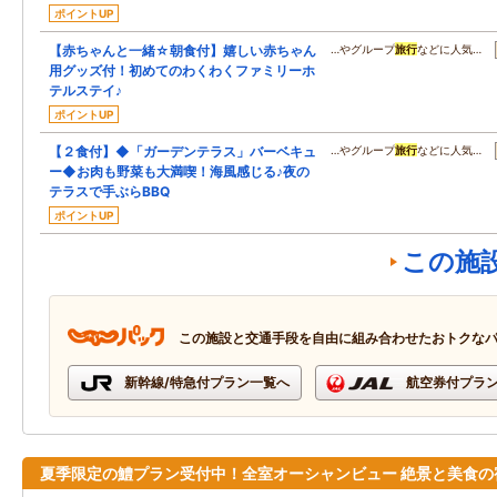
ポイントUP
【赤ちゃんと一緒☆朝食付】嬉しい赤ちゃん
…やグループ
旅行
などに人気…
用グッズ付！初めてのわくわくファミリーホ
テルステイ♪
ポイントUP
【２食付】◆「ガーデンテラス」バーベキュ
…やグループ
旅行
などに人気…
ー◆お肉も野菜も大満喫！海風感じる♪夜の
テラスで手ぶらBBQ
ポイントUP
この施
この施設と交通手段を自由に組み合わせたおトクな
新幹線/特急付プラン一覧へ
航空券付プラ
夏季限定の鱧プラン受付中！全室オーシャンビュー 絶景と美食の