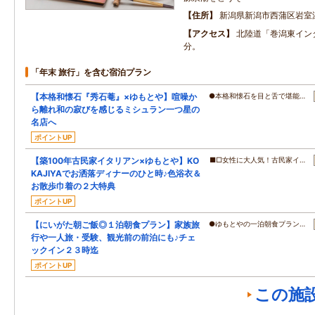
住所
新潟県新潟市西蒲区岩室温
アクセス
北陸道「巻潟東イン
分。
「年末 旅行」を含む宿泊プラン
【本格和懐石『秀石菴』×ゆもとや】喧噪か
●本格和懐石を目と舌で堪能…
ら離れ和の寂びを感じるミシュラン一つ星の
名店へ
ポイントUP
【築100年古民家イタリアン×ゆもとや】KO
■□女性に大人気！古民家イ…
KAJIYAでお洒落ディナーのひと時♪色浴衣＆
お散歩巾着の２大特典
ポイントUP
【にいがた朝ご飯◎１泊朝食プラン】家族旅
●ゆもとやの一泊朝食プラン…
行や一人旅・受験、観光前の前泊にも♪チェ
ックイン２３時迄
ポイントUP
この施