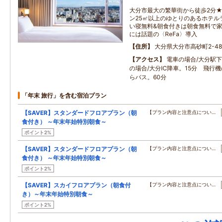
大分市最大の繁華街から徒歩2分★
ン25㎡以上のゆとりのあるホテル
い寝無料&朝食付きは朝食無料で
には話題の〈ReFa〉導入
住所
大分県大分市高砂町2-48
アクセス
電車の場合/大分駅下
の場合/大分IC降車。15分 飛行
らバス。60分
「年末 旅行」を含む宿泊プラン
【SAVER】スタンダードフロアプラン（朝
【プラン内容と注意点につい…
食付き） ～年末年始特別朝食～
ポイント2%
【SAVER】スタンダードフロアプラン（朝
【プラン内容と注意点につい…
食付き） ～年末年始特別朝食～
ポイント2%
【SAVER】スカイフロアプラン（朝食付
【プラン内容と注意点につい…
き）～年末年始特別朝食～
ポイント2%