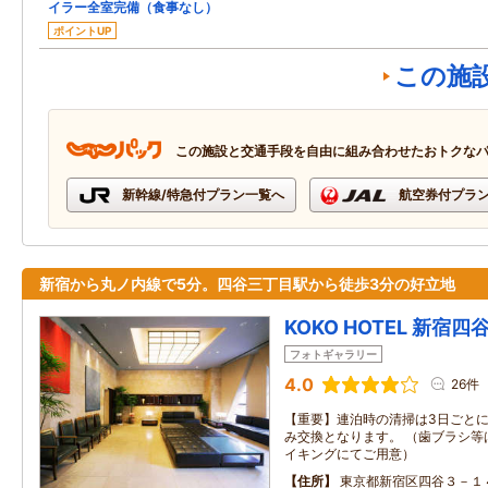
イラー全室完備（食事なし）
ポイントUP
この施
この施設と交通手段を自由に組み合わせたおトクな
新幹線/特急付プラン一覧へ
航空券付プラ
新宿から丸ノ内線で5分。四谷三丁目駅から徒歩3分の好立地
KOKO HOTEL 新宿四
フォトギャラリー
4.0
26件
【重要】連泊時の清掃は3日ごと
み交換となります。 （歯ブラシ等
イキングにてご用意）
住所
東京都新宿区四谷３－１