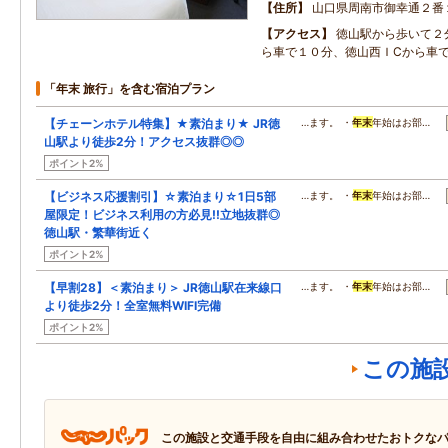
住所
山口県周南市御幸通２番
アクセス
徳山駅から歩いて２
ら車で１０分、徳山西ＩCから車
「年末 旅行」を含む宿泊プラン
【チェーンホテル特集】★素泊まり★ JR徳
…ます。 ・
年末
年始はお部…
山駅より徒歩2分！アクセス抜群◎◎
ポイント2%
【ビジネス応援割引】☆素泊まり☆1日5部
…ます。 ・
年末
年始はお部…
屋限定！ビジネス利用の方必見!!立地抜群◎
徳山駅・繁華街近く
ポイント2%
【早割28】＜素泊まり＞ JR徳山駅在来線口
…ます。 ・
年末
年始はお部…
より徒歩2分！全室無料WIFI完備
ポイント2%
この施
この施設と交通手段を自由に組み合わせたおトクな