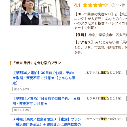
4.1
112件
【NURO回線の快適WIFI】と【
ニング】が大好評！ みなとみらい
へのアクセスも抜群！パシフィコも
ャーまで対応♪
住所
神奈川県横浜市中区太田町
アクセス
みなとみらい線「馬
１分、ＪＲ、市営地下鉄桜木町、
５分。
「年末 旅行」を含む宿泊プラン
【早割30／素泊】30日前でお得に予約♪
…ビジネスに
旅行
などご予定…
★取消・変更不可 ご注意★【じゃらん限
定】
ポイント2%
【早割14／素泊】14日前で◎得予約♪ ★取
…ビジネスに
旅行
などご予定…
消・変更不可 ご注意★
ポイント2%
★神奈川県民／就業者限定★【素泊】プラン
…やグループ
旅行
に大変好評…
（横浜市庁舎至近）※ 県民または県内就業の