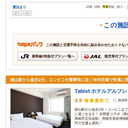
素泊まり
…日程（GW・
年末
年始、他イ…
ポイント2%
この施
この施設と交通手段を自由に組み合わせたおトクな
新幹線/特急付プラン一覧へ
航空券付プラ
徳山駅から徒歩2分。コンビニや繁華街に近くWifi完備で快適に
Tabist ホテルアルフ
3.5
806件
徳山駅から徒歩2分！コンビニまで
に過ごせます！ 吉野家コラボ（朝
周南市文化会館、周南市美術博物館
円で交通も便利！