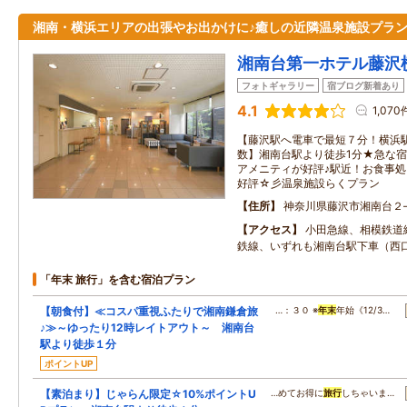
湘南・横浜エリアの出張やお出かけに♪癒しの近隣温泉施設プラ
湘南台第一ホテル藤沢
フォトギャラリー
宿ブログ新着あり
4.1
1,070
【藤沢駅へ電車で最短７分！横浜
数】湘南台駅より徒歩1分★急な
アメニティが好評♪駅近！お食事
好評☆彡温泉施設らくプラン
住所
神奈川県藤沢市湘南台２
アクセス
小田急線、相模鉄道
鉄線、いずれも湘南台駅下車（西
「年末 旅行」を含む宿泊プラン
【朝食付】≪コスパ重視ふたりで湘南鎌倉旅
…：３０ ※
年末
年始《12/3…
♪≫～ゆったり12時レイトアウト～ 湘南台
駅より徒歩１分
ポイントUP
【素泊まり】じゃらん限定☆10%ポイントU
…めてお得に
旅行
しちゃいま…