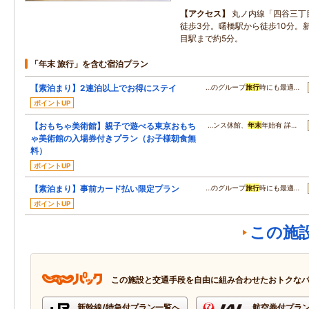
アクセス
丸ノ内線「四谷三丁
徒歩3分。曙橋駅から徒歩10分。
目駅まで約5分。
「年末 旅行」を含む宿泊プラン
【素泊まり】2連泊以上でお得にステイ
…のグループ
旅行
時にも最適…
ポイントUP
【おもちゃ美術館】親子で遊べる東京おもち
…ンス休館、
年末
年始有 詳…
ゃ美術館の入場券付きプラン（お子様朝食無
料）
ポイントUP
【素泊まり】事前カード払い限定プラン
…のグループ
旅行
時にも最適…
ポイントUP
この施
この施設と交通手段を自由に組み合わせたおトクな
新幹線/特急付プラン一覧へ
航空券付プラ