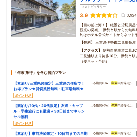
フォトギャラリー
3.9
3,92
【目の前は海！】 絶景と貸切風呂
観光の拠点。 伊勢市駅からの無料
約はホテル公式サイトからネット予
住所
三重県伊勢市二見町茶屋
アクセス
伊勢自動車道二見JC
二見浦駅より徒歩10分。伊勢市駅
（要ネット予約）
「年末 旅行」を含む宿泊プラン
【素泊り/三重県民限定】三重県の住所で！
…る期間(GW、
年末
年始等)は…
お得プラン★貸切風呂無料・駐車場無料★
ポイントUP
【素泊り/10代・20代限定】友達・カップ
…る期間(GW、
年末
年始等)は…
ル・学生旅行にも最適★30日前までキャン
セル無料
ポイントUP
【素泊り】事前決済限定・10日前までの早期
…る期間(GW、
年末
年始等)は…