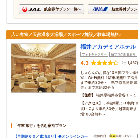
航空券付プラン一覧へ
航空券付プラン
広い客室／天然温泉大浴場／スポーツ施設／駐車場無料♪
福井アカデミアホテル
フォトギャラリー
宿ブログ新着あり
4.3
1,46
じゃらんのお得な10日間プラン販
室！Wi-Fi無料！駐車場無料で福
まで車約30分・『県立恐竜博物
寺』まで車約60分☆
住所
福井県福井市菅谷１－１
アクセス
JR福井駅より車約1
北I・Cより車約30分／越前海岸ま
場100台無料＞
「年末 旅行」を含む宿泊プラン
【早期割６０／素泊まり】◆オンラインカー
…設休館日、
年末
年始（12/2…