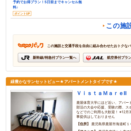
予約でお得プラン！5日前までキャンセル無
料♪
ポイントUP
この施
この施設と交通手段を自由に組み合わせたおトクな
新幹線/特急付プラン一覧へ
航空券付プラ
緑豊かなサンセットビュー★アパートメントタイプです★
ＶｉｓｔａＭａｒｅⅡ
鹿屋体育大学にほど近い、アパー
部活の大会や応援、受験の際、ス
などでのご利用も大歓迎！ ※12月3
事提供はしておりません
住所
鹿児島県鹿屋市海道町１