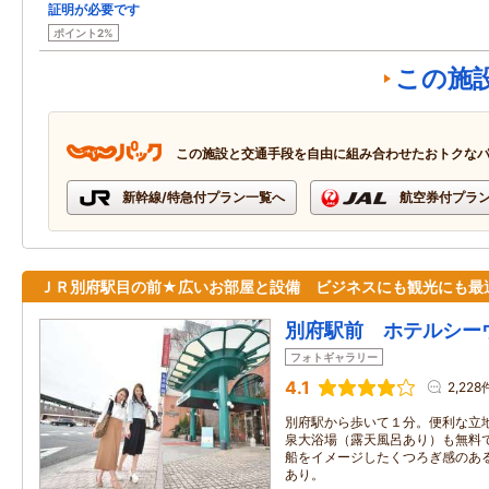
証明が必要です
ポイント2%
この施
この施設と交通手段を自由に組み合わせたおトクな
新幹線/特急付プラン一覧へ
航空券付プラ
ＪＲ別府駅目の前★広いお部屋と設備 ビジネスにも観光にも最
別府駅前 ホテルシー
フォトギャラリー
4.1
2,228
別府駅から歩いて１分。便利な立地が
泉大浴場（露天風呂あり）も無料
船をイメージしたくつろぎ感のあ
あり。