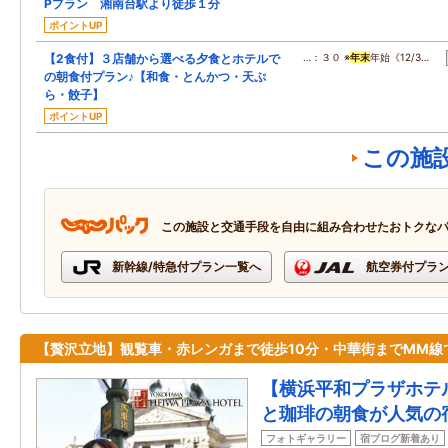
Pプラン 湘南台駅より徒歩１分
ポイントUP
【2食付】３店舗から選べる夕食とホテルで
…：３０ ※
年末
年始《12/3…
の朝食付プラン♪【和食・とんかつ・天ぷ
ら・餃子】
ポイントUP
この施
この施設と交通手段を自由に組み合わせたおトクな
新幹線/特急付プラン一覧へ
航空券付プラ
【贅沢立地】観覧車・赤レンガまで徒歩10分・中華街までMM線
【横浜平和プラザホテ
と珈琲の朝食が人気の
フォトギャラリー
宿ブログ新着あり