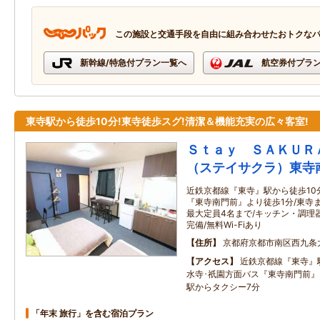
この施設と交通手段を自由に組み合わせたおトクな
新幹線/特急付プラン一覧へ
航空券付プラ
東寺駅から徒歩10分!東寺徒歩スグ!清潔＆機能充実の広々客室!
Ｓｔａｙ ＳＡＫＵＲ
（ステイサクラ）東寺
近鉄京都線『東寺』駅から徒歩10
『東寺南門前』より徒歩1分/東寺ま
最大定員4名まで/キッチン・調理
完備/無料Wi-Fiあり
住所
京都府京都市南区西九条
アクセス
近鉄京都線『東寺』駅
水寺･祇園方面バス『東寺南門前』
駅からタクシー7分
「年末 旅行」を含む宿泊プラン