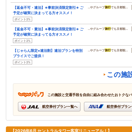
【返金不可・連泊】※事前決済限定割引※ ご
…やグループ
旅行
でも京都観…
予定が確実に決まってる方オススメ！
ポイント2%
【返金不可・素泊】※事前決済限定割引※ ご
…やグループ
旅行
でも京都観…
予定が確実に決まってる方オススメ！
ポイント2%
【じゃらん限定×連泊割】連泊プランを特別
…やグループ
旅行
でも京都観…
プライスでご提供！
ポイント2%
この施
この施設と交通手段を自由に組み合わせたおトクな
航空券付プラン一覧へ
航空券付プラン
【2026年6月 セントラルタワー客室リニューアル！】