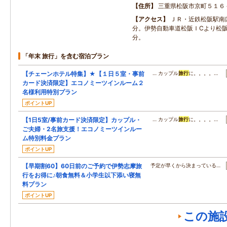
住所
三重県松阪市京町５１６
アクセス
ＪＲ・近鉄松阪駅南
分。伊勢自動車道松阪ＩCより松
分。
「年末 旅行」を含む宿泊プラン
【チェーンホテル特集】★【１日５室・事前
… カップル
旅行
に。。。。…
カード決済限定】エコノミーツインルーム２
名様利用特別プラン
ポイントUP
【1日5室/事前カード決済限定】カップル・
… カップル
旅行
に。。。。…
ご夫婦・2名旅支援！エコノミーツインルー
ム特別料金プラン
ポイントUP
【早期割60】60日前のご予約で伊勢志摩旅
予定が早くから決まっている…
行をお得に♪朝食無料＆小学生以下添い寝無
料プラン
ポイントUP
この施