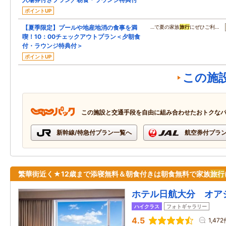
ポイントUP
【夏季限定】プールや地産地消の食事を満
…で夏の家族
旅行
にぜひご利…
喫！10：00チェックアウトプラン＜夕朝食
付・ラウンジ特典付＞
ポイントUP
この施
この施設と交通手段を自由に組み合わせたおトクな
新幹線/特急付プラン一覧へ
航空券付プラ
繁華街近く★12歳まで添寝無料＆朝食付きは朝食無料で家族
旅行
ホテル日航大分 オア
ハイクラス
フォトギャラリー
4.5
1,472