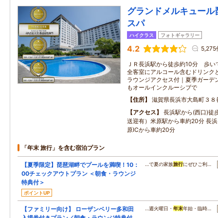
グランドメルキュール
スパ
ハイクラス
フォトギャラリー
4.2
5,27
ＪＲ長浜駅から徒歩約10分 歩い
全客室にアルコール含むドリンク
ラウンジアクセス付｜夏季ガーデン
もオールインクルーシブで
住所
滋賀県長浜市大島町３８
アクセス
長浜駅から(西口)徒
送迎有）米原駅から車約20分 長浜I
原ICから車約20分
「年末 旅行」を含む宿泊プラン
【夏季限定】琵琶湖畔でプールを満喫！10：
…で夏の家族
旅行
にぜひご利…
00チェックアウトプラン ＜朝食・ラウンジ
特典付＞
ポイントUP
【ファミリー向け】 ローザンベリー多和田
…週火曜日・
年末
年始・臨時…
入場券付きプラン／朝食・ラウンジ特典付