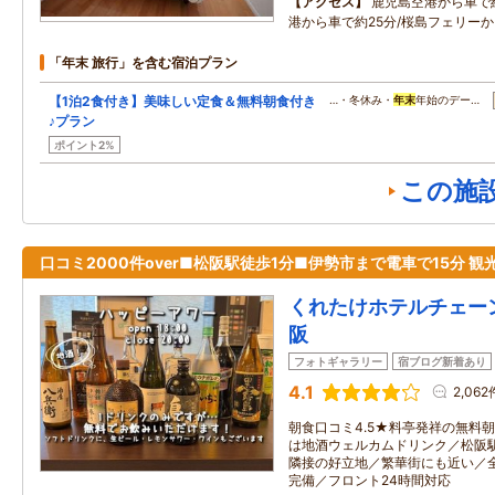
アクセス
鹿児島空港から車で約
港から車で約25分/桜島フェリーか
「年末 旅行」を含む宿泊プラン
【1泊2食付き】美味しい定食＆無料朝食付き
…・冬休み・
年末
年始のデー…
♪プラン
ポイント2%
この施
口コミ2000件over■松阪駅徒歩1分■伊勢市まで電車で15分 観
くれたけホテルチェー
阪
フォトギャラリー
宿ブログ新着あり
4.1
2,062
朝食口コミ4.5★料亭発祥の無料朝
は地酒ウェルカムドリンク／松阪
隣接の好立地／繁華街にも近い／全室
完備／フロント24時間対応