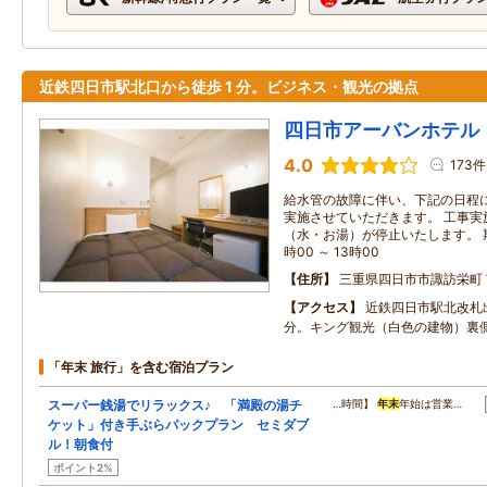
近鉄四日市駅北口から徒歩 1 分。ビジネス・観光の拠点
四日市アーバンホテル
4.0
173件
給水管の故障に伴い、下記の日程
実施させていただきます。 工事実
（水・お湯）が停止いたします。 期
時00 ～ 13時00
住所
三重県四日市市諏訪栄町
アクセス
近鉄四日市駅北改札
分。キング観光（白色の建物）裏
「年末 旅行」を含む宿泊プラン
スーパー銭湯でリラックス♪ 「満殿の湯チ
…時間】
年末
年始は営業…
ケット」付き手ぶらパックプラン セミダブ
ル！朝食付
ポイント2%