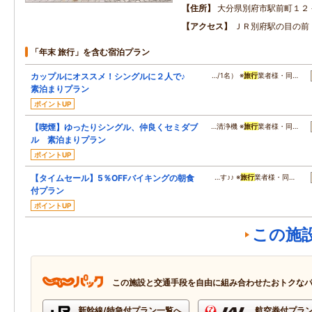
住所
大分県別府市駅前町１２
アクセス
ＪＲ別府駅の目の前
「年末 旅行」を含む宿泊プラン
カップルにオススメ！シングルに２人で♪
…/1名） ※
旅行
業者様・同…
素泊まりプラン
ポイントUP
【喫煙】ゆったりシングル、仲良くセミダブ
…清浄機 ※
旅行
業者様・同…
ル 素泊まりプラン
ポイントUP
【タイムセール】5％OFFバイキングの朝食
…す♪♪ ※
旅行
業者様・同…
付プラン
ポイントUP
この施
この施設と交通手段を自由に組み合わせたおトクな
新幹線/特急付プラン一覧へ
航空券付プラ