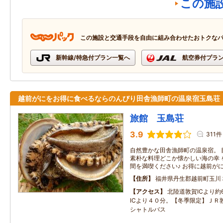
この施
この施設と交通手段を自由に組み合わせたおトクな
新幹線/特急付プラン一覧へ
航空券付プラ
越前がにをお得に食べるならのんびり田舎漁師町の温泉宿玉島荘
旅館 玉島荘
3.9
311件
自然豊かな田舎漁師町の温泉宿。 
素朴な料理どこか懐かしい海の幸 
間を満喫ください♪ お得に越前が
住所
福井県丹生郡越前町玉川
アクセス
北陸道敦賀ICより約
ICより４０分。【冬季限定】ＪＲ
シャトルバス