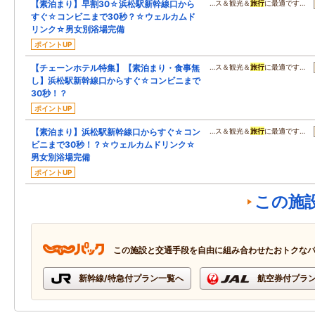
【素泊まり】早割30☆浜松駅新幹線口から
…ス＆観光＆
旅行
に最適です…
すぐ☆コンビニまで30秒？☆ウェルカムド
リンク☆男女別浴場完備
ポイントUP
【チェーンホテル特集】【素泊まり・食事無
…ス＆観光＆
旅行
に最適です…
し】浜松駅新幹線口からすぐ☆コンビニまで
30秒！？
ポイントUP
【素泊まり】浜松駅新幹線口からすぐ☆コン
…ス＆観光＆
旅行
に最適です…
ビニまで30秒！？☆ウェルカムドリンク☆
男女別浴場完備
ポイントUP
この施
この施設と交通手段を自由に組み合わせたおトクな
新幹線/特急付プラン一覧へ
航空券付プラ