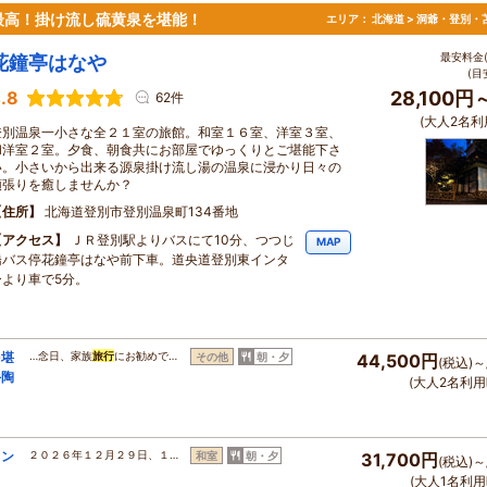
最高！掛け流し硫黄泉を堪能！
エリア：
北海道 > 洞爺・登別・
最安料金(
花鐘亭はなや
(目
.8
28,100円
62件
(大人2名利
登別温泉一小さな全２１室の旅館。和室１６室、洋室３室、
和洋室２室。夕食、朝食共にお部屋でゆっくりとご堪能下さ
い。小さいから出来る源泉掛け流し湯の温泉に浸かり日々の
頑張りを癒しませんか？
住所
北海道登別市登別温泉町134番地
アクセス
ＪＲ登別駅よりバスにて10分、つつじ
MAP
橋バス停花鐘亭はなや前下車。道央道登別東インタ
ーより車で5分。
を堪
…念日、家族
旅行
にお勧めで…
その他
朝・夕
44,500円
(税込)～
牛陶
(大人2名利用
イン
２０２６年１２月２９日、１…
和室
朝・夕
31,700円
(税込)～
(大人1名利用