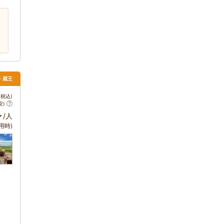
石・蔵王
税込)
安)
～
/人
用時)