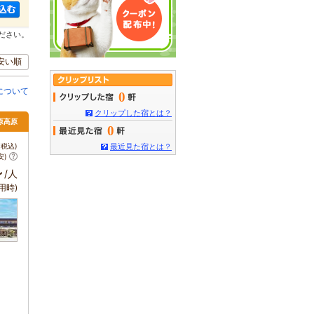
ださい。
安い順
について
0
クリップした宿とは？
原高原
0
税込)
最近見た宿とは？
安)
～
/人
用時)