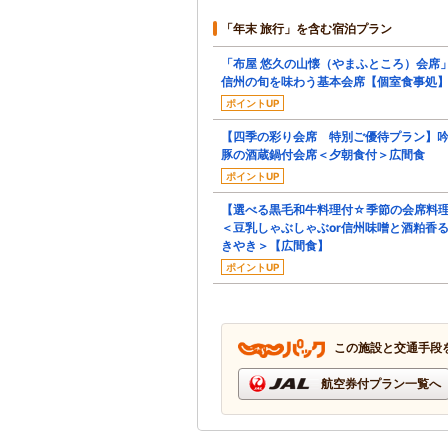
「年末 旅行」を含む宿泊プラン
「布屋 悠久の山懐（やまふところ）会席
信州の旬を味わう基本会席【個室食事処
ポイントUP
【四季の彩り会席 特別ご優待プラン】
豚の酒蔵鍋付会席＜夕朝食付＞広間食
ポイントUP
【選べる黒毛和牛料理付☆季節の会席料
＜豆乳しゃぶしゃぶor信州味噌と酒粕香
きやき＞【広間食】
ポイントUP
この施設と交通手段
航空券付プラン一覧へ