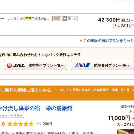
ルー
…１月１日の
年末
年始特別会…
和室
朝・夕
42,300円
(税込)～
）
(大人2名利用
この施設の宿泊プランをもっと
を自由に組み合わせたおトクなパック旅行はコチラ
航空券付プラン一覧へ
航空券付プラン一覧へ
かし昭和の情緒に浸る小さな
エリア：
長野 > 松本市（松本駅周辺・浅間・美ヶ原・
最安料金(
かけ流し温泉の宿 栄の湯旅館
(目
フォトギャラリー
11,000円
.6
260件
(大人2名利
分湯場から直接引湯する温泉は源泉かけ流し100％。お食事は