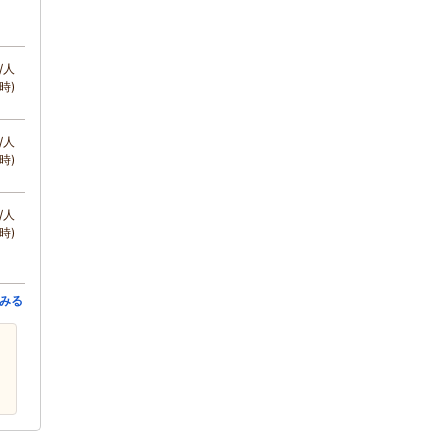
/人
時)
/人
時)
/人
時)
みる