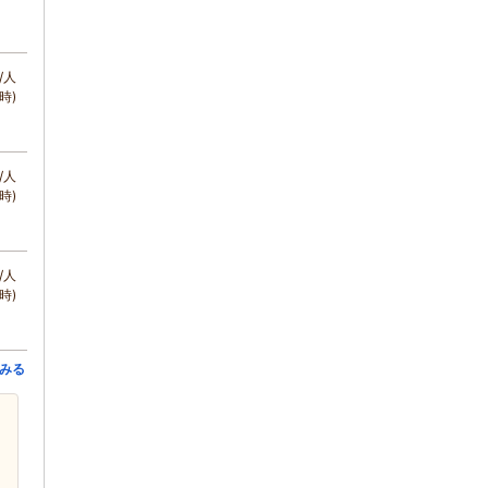
/人
時)
/人
時)
/人
時)
みる