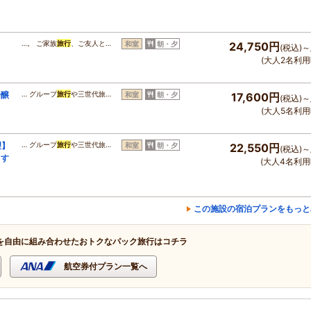
」
…。 ご家族
旅行
、ご友人と…
和室
朝・夕
24,750円
(税込)～
】
(大人2名利用
吟醸
… グループ
旅行
や三世代旅…
和室
朝・夕
17,600円
(税込)～
(大人5名利用
理】
… グループ
旅行
や三世代旅…
和室
朝・夕
22,550円
(税込)～
るす
(大人4名利用
この施設の宿泊プランをもっと
を自由に組み合わせたおトクなパック旅行はコチラ
航空券付プラン一覧へ