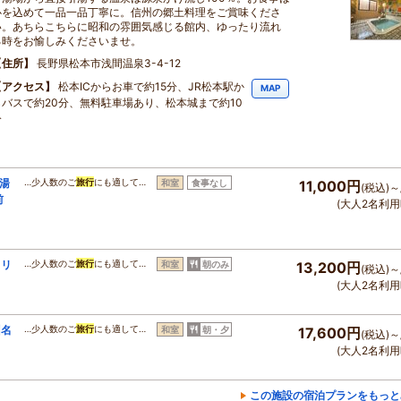
心を込めて一品一品丁寧に。信州の郷土料理をご賞味くださ
い。あちらこちらに昭和の雰囲気感じる館内、ゆったり流れ
る時をお愉しみくださいませ。
住所
長野県松本市浅間温泉3-4-12
アクセス
松本ICからお車で約15分、JR松本駅か
MAP
らバスで約20分、無料駐車場あり、松本城まで約10
分
湯
…少人数のご
旅行
にも適して…
和室
食事なし
11,000円
(税込)～
前
(大人2名利用
カリ
…少人数のご
旅行
にも適して…
和室
朝のみ
13,200円
(税込)～
(大人2名利用
州名
…少人数のご
旅行
にも適して…
和室
朝・夕
17,600円
(税込)～
(大人2名利用
この施設の宿泊プランをもっと