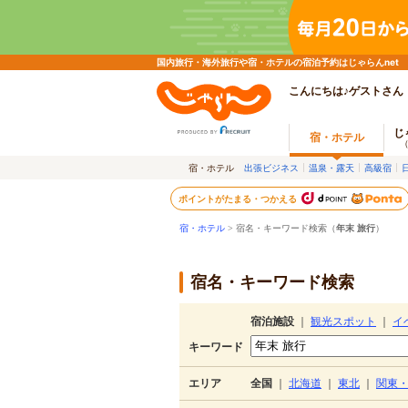
国内旅行・海外旅行や宿・ホテルの宿泊予約はじゃらんnet
こんにちは♪ゲストさん
じ
宿・ホテル
宿・ホテル
出張ビジネス
温泉・露天
高級宿
ポイントがたまる・つかえる
宿・ホテル
> 宿名・キーワード検索（
年末 旅行
）
宿名・キーワード検索
宿泊施設
｜
観光スポット
｜
イ
キーワード
エリア
全国
｜
北海道
｜
東北
｜
関東