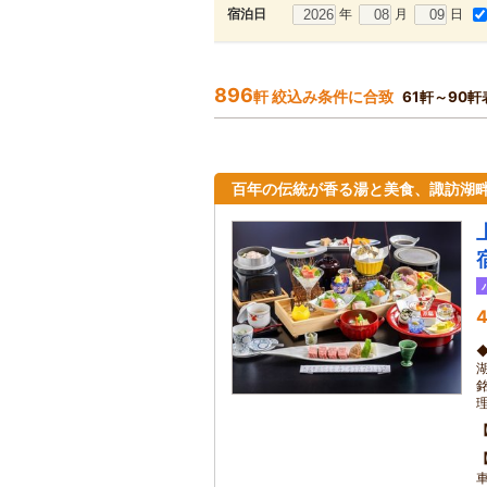
年
月
日
宿泊日
896
軒 絞込み条件に合致
61軒～90軒
百年の伝統が香る湯と美食、諏訪湖
4