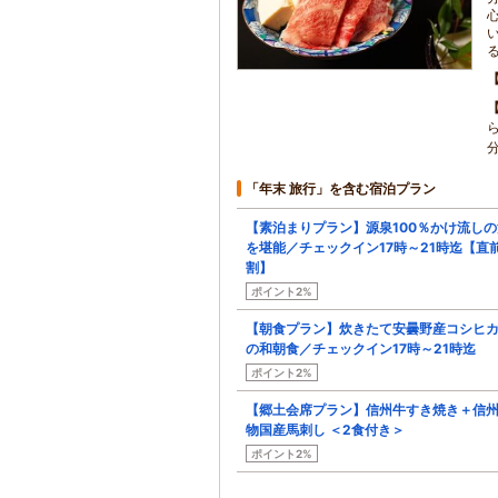
「年末 旅行」を含む宿泊プラン
【素泊まりプラン】源泉100％かけ流しの
を堪能／チェックイン17時～21時迄【直
割】
ポイント2%
【朝食プラン】炊きたて安曇野産コシヒ
の和朝食／チェックイン17時～21時迄
ポイント2%
【郷土会席プラン】信州牛すき焼き＋信
物国産馬刺し ＜2食付き＞
ポイント2%