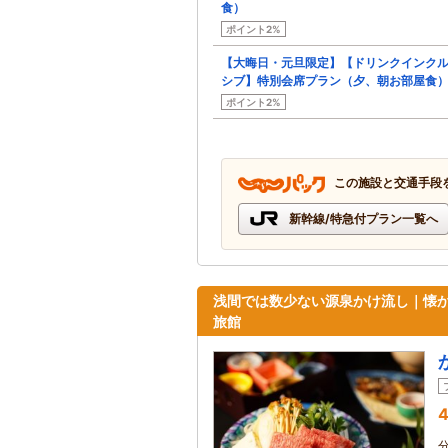
食）
ポイント2%
【大晦日・元旦限定】【ドリンクインク
シブ】特別会席プラン（夕、朝お部屋食
ポイント2%
この施設と交通手段
新幹線/特急付プラン一覧へ
浅間では数少ない源泉かけ流し｜懐
旅館
4