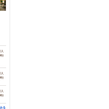
/人
時)
/人
時)
/人
時)
みる