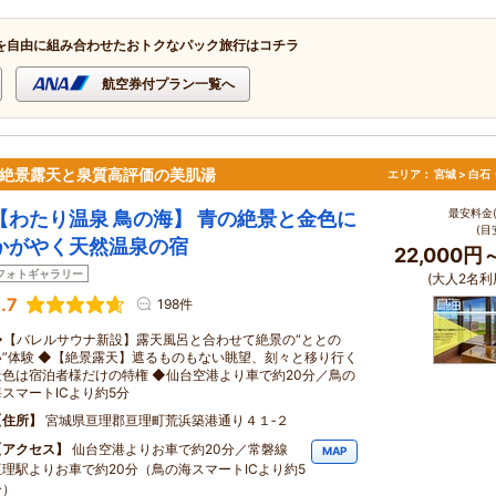
を自由に組み合わせたおトクなパック旅行はコチラ
航空券付プラン一覧へ
│絶景露天と泉質高評価の美肌湯
エリア：
宮城 > 白
最安料金(
【わたり温泉 鳥の海】 青の絶景と金色に
(目
かがやく天然温泉の宿
22,000円
フォトギャラリー
(大人2名利
.7
198件
◆【バレルサウナ新設】露天風呂と合わせて絶景の“ととの
い”体験 ◆【絶景露天】遮るものもない眺望、刻々と移り行く
景色は宿泊者様だけの特権 ◆仙台空港より車で約20分／鳥の
海スマートICより約5分
住所
宮城県亘理郡亘理町荒浜築港通り４１‐２
アクセス
仙台空港よりお車で約20分／常磐線
MAP
亘理駅よりお車で約20分（鳥の海スマートICより約5
分）