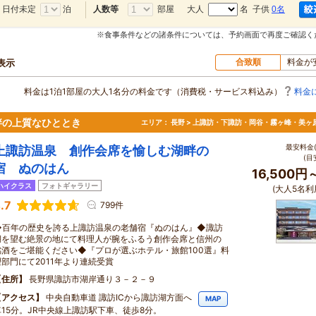
日付未定
泊
部屋
大人
名 子供
0名
人数等
※食事条件などの諸条件については、予約画面で再度ご確認く
合致順
料金が
表示
料金は1泊1部屋の大人1名分の料金です（消費税・サービス料込み）
料金
畔の上質なひととき
エリア：
長野 > 上諏訪・下諏訪・岡谷・霧ヶ峰・美ヶ
最安料金(
上諏訪温泉 創作会席を愉しむ湖畔の
(目
宿 ぬのはん
16,500円
ハイクラス
フォトギャラリー
(大人5名利
.7
799件
◆百年の歴史を誇る上諏訪温泉の老舗宿『ぬのはん』◆諏訪
湖を望む絶景の地にて料理人が腕をふるう創作会席と信州の
銘酒をご堪能ください◆『プロが選ぶホテル・旅館100選』料
理部門にて2011年より連続受賞
住所
長野県諏訪市湖岸通り３－２－９
アクセス
中央自動車道 諏訪ICから諏訪湖方面へ
MAP
車15分。JR中央線上諏訪駅下車、徒歩8分。