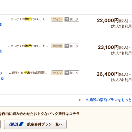
…せっかくの
旅行
だから、た…
ツイン
朝・夕
22,000円
(税込)～
満
(大人2名利用
…せっかくの
旅行
だから、た…
和洋室
朝・夕
23,100円
(税込)～
満
(大人2名利用
の
…満喫する
年末
年始期間限…
ツイン
朝・夕
26,400円
(税込)～
える
(大人2名利用
この施設の宿泊プランをもっと
を自由に組み合わせたおトクなパック旅行はコチラ
航空券付プラン一覧へ