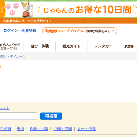
 ～日本最大級の宿・ホテル予約サイト～
ログイン
会員登録
お得な特典をみる
ゃらんパック
遊び・体験
観光ガイド
レンタカー
航空券
（交通＋宿泊）
日帰り・デイユース
ベント
・甲信越
｜
東海
｜
近畿・北陸
｜
中国・四国
｜
九州・沖縄