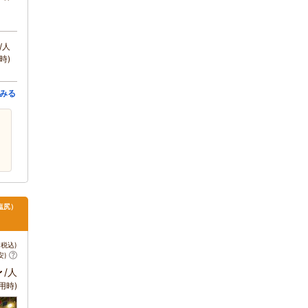
/人
時)
みる
塩尻）
税込)
安)
～
/人
用時)