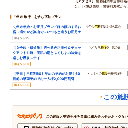
アクセス
磐越自動車道磐梯熱
分、JR磐越西線・磐梯熱海駅から
「年末 旅行」を含む宿泊プラン
＼年末年始・お正月プラン／ほのぼのするお
今年の
年末
年始は ほのぼの…
宿～湯のやど楽山で～いつもと違うお正月★
ポイント2%
【女子旅・母娘旅】選べる色浴衣付＆チェッ
…う／ 母娘
旅行
や、気の合…
クアウト11時｜美肌の湯とふくしまの味覚を
楽しむ温泉ステイ
ポイントUP
【平日｜早期割60】早めの予約がお得！60
…くしまへの
旅行
や磐梯熱海…
日前の早期予約でお一人様2,000円割引
ポイントUP
この施
この施設と交通手段を自由に組み合わせたおトクな
新幹線/特急付プラン一覧へ
航空券付プラ