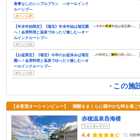
食事なしのシンプルプラン ―オールインク
ルーシブ―
ポイントUP
【年末年始限定】《瑞宝》年末年始は瑞宝園
―今年の
年末
年始は瑞宝園へ…
へ！会席料理と温泉でゆったり愉しむ―オー
ルインクルーシブ―
ポイント2%
【お盆限定】《瑞宝》今年のお盆休みは瑞宝
…の特別なご
旅行
の思い出に…
園へ！会席料理と温泉でゆったり愉しむ―オ
ールインクルーシブ―
ポイント2%
この施
【全客室オーシャンビュー】 潮騒をまくらに穏やかな時を過ご
赤穂温泉呑海楼
フォトギャラリー
4.4
320