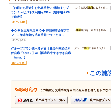
【お日にち限定】お気軽旅行に♪素泊まりプ
…いうお気軽
旅行
におすすめ…
ラン☆～ビジネス利用もOK～【駐車場＆Wi
-Fi無料】
ポイントUP
◆◇◆お正月限定◆◇◆ 特別和洋会席プラ
～
年末
年始を、別府湾を眺め…
ン ～年末年始を温泉旅館でゆったり～
ポイント2%
グループプラン選べる夕食【豊後牛陶板焼き
グループ
旅行
に最適！大人4…
付会席「sora」】or【国産和牛すきやき会席
「hana」】
ポイントUP
この施
この施設と交通手段を自由に組み合わせたおトクな
航空券付プラン一覧へ
航空券付プラン