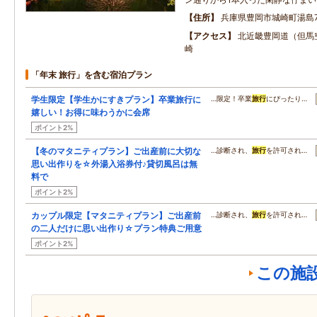
住所
兵庫県豊岡市城崎町湯島7
アクセス
北近畿豊岡道（但馬空
崎
「年末 旅行」を含む宿泊プラン
学生限定【学生かにすきプラン】卒業旅行に
…限定！卒業
旅行
にぴったり…
嬉しい！お得に味わうかに会席
ポイント2%
【冬のマタニティプラン】ご出産前に大切な
…診断され、
旅行
を許可され…
思い出作りを☆外湯入浴券付♪貸切風呂は無
料で
ポイント2%
カップル限定【マタニティプラン】ご出産前
…診断され、
旅行
を許可され…
の二人だけに思い出作り☆プラン特典ご用意
ポイント2%
この施