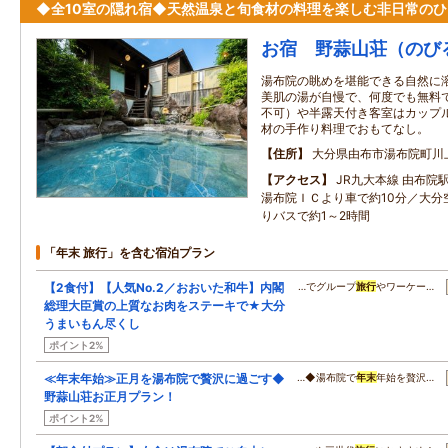
◆全10室の隠れ宿◆天然温泉と旬食材の料理を楽しむ非日常のひ
お宿 野蒜山荘（のび
湯布院の眺めを堪能できる自然に
美肌の湯が自慢で、何度でも無料
不可）や半露天付き客室はカップ
材の手作り料理でおもてなし。
住所
大分県由布市湯布院町川
アクセス
JR九大本線 由布院
湯布院ＩＣより車で約10分／大分
りバスで約1～2時間
「年末 旅行」を含む宿泊プラン
【2食付】【人気No.2／おおいた和牛】内閣
…でグループ
旅行
やワーケー…
総理大臣賞の上質なお肉をステーキで★大分
うまいもん尽くし
ポイント2%
≪年末年始≫正月を湯布院で贅沢に過ごす◆
…◆湯布院で
年末
年始を贅沢…
野蒜山荘お正月プラン！
ポイント2%