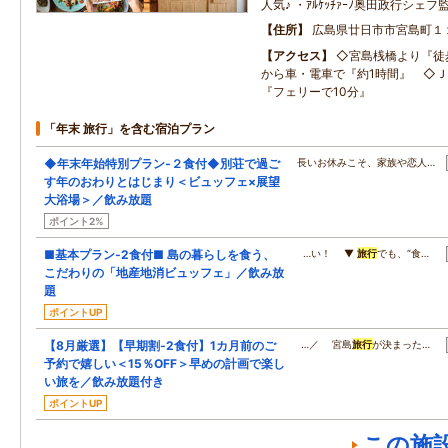
人気♪ ・ｱﾙｹｯﾁｧｰﾉ奥田政行シ
住所
広島県廿日市市宮島町１
アクセス
◇宮島桟橋より『徒
から車・電車で『約1時間』 ◇
『フェリーで10分』
「年末 旅行」を含む宿泊プラン
◆年末年始特別プラン‐２食付◆別荘で過ご
長いお休みこそ、家族や恋人…
す年のおわりとはじまり＜ビュッフェ×展望
大浴場＞／飲み放題
ポイント2%
■基本プラン‐2食付■ 島の暮らしを食う、
…い！ ▼
旅行
でも、“食…
こだわりの「地産地消ビュッフェ」／飲み放
題
ポイントUP
【8月厳選】【早期割‐2食付】1カ月前のご
…／ 宮島
旅行
が決まった…
予約で嬉しい＜15％OFF＞早めの計画で楽し
い旅を／飲み放題付き
ポイントUP
この施