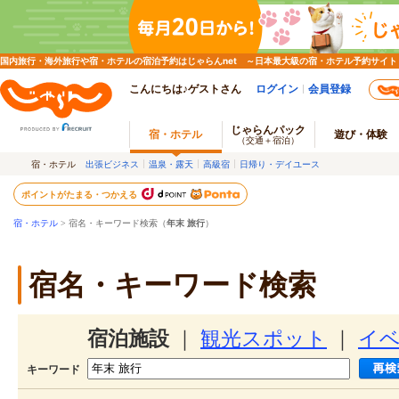
国内旅行・海外旅行や宿・ホテルの宿泊予約はじゃらんnet ～日本最大級の宿・ホテル予約サイト
こんにちは♪ゲストさん
ログイン
会員登録
じゃらんパック
宿・ホテル
遊び・体験
（交通＋宿泊）
宿・ホテル
出張ビジネス
温泉・露天
高級宿
日帰り・デイユース
ポイントがたまる・つかえる
宿・ホテル
> 宿名・キーワード検索（
年末 旅行
）
宿名・キーワード検索
宿泊施設
｜
観光スポット
｜
イ
キーワード