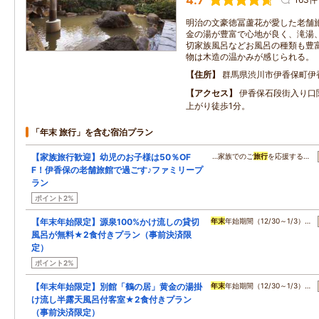
4.7
明治の文豪徳冨蘆花が愛した老舗
金の湯が豊富で心地が良く、滝湯
切家族風呂などお風呂の種類も豊
物は木造の温かみが感じられる。
住所
群馬県渋川市伊香保町伊
アクセス
伊香保石段街入り口
上がり徒歩1分。
「年末 旅行」を含む宿泊プラン
【家族旅行歓迎】幼児のお子様は50％OF
…家族でのご
旅行
を応援する…
F！伊香保の老舗旅館で過ごす♪ファミリープ
ラン
ポイント2%
【年末年始限定】源泉100%かけ流しの貸切
年末
年始期間（12/30～1/3）…
風呂が無料★2食付きプラン（事前決済限
定）
ポイント2%
【年末年始限定】別館「鶴の居」黄金の湯掛
年末
年始期間（12/30～1/3）…
け流し半露天風呂付客室★2食付きプラン
（事前決済限定）