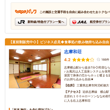
この施設と交通手段を自由に組み合わせたおトクな
新幹線/特急付プラン一覧へ
航空券付プラ
【直前割販売中◇】ビジネス必見◆食事処の飲み物持ち込み自由
志摩和荘
4.2
166件
志摩横山駅から徒歩7分◇民宿な
♪ お風呂は人工温泉システムを採
湯質で身体の芯からホッと暖まる温
のお持ち込みも自由★
住所
三重県志摩市阿児町鵜方
アクセス
近鉄志摩線 横山駅 
左折れ１００ｍローソンななめ前
に入る右上志摩和荘
「年末 旅行」を含む宿泊プラン