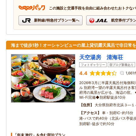
この施設と交通手段を自由に組み合わせたおトクな
新幹線/特急付プラン一覧へ
航空券付プラ
海まで徒歩1秒！オーシャンビューの屋上貸切露天風呂で非日常
天空湯房 清海荘
フォトギャラリー
宿ブログ新着あり
4.4
1,661
2026年3月に半露天風呂付海側
ル 別府湾一望の半露天風呂付き客
府湾の風景が広がる、海辺の宿。
Wi-Fi完備◆別府駅徒歩10分
住所
大分県別府市北浜３―１
アクセス
車・別府IC-約15
港-バスで約40分（北浜バス亭
別府駅-徒歩で約10分
「年末 旅行」を含む宿泊プラン