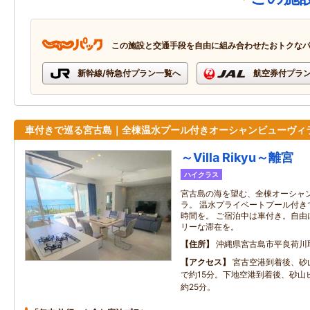
この施設と交通手段を自由に組み合わせたおトクな
新幹線/特急付プラン一覧へ
航空券付プラ
車付きで巡る宮古島｜全棟温水プール付きオーシャンビューヴィ
～Villa Rikyu～離宮
ハイクラス
宮古島の海を望む、全棟オーシャ
ラ。 温水プライベートプール付き
時間を。 ご宿泊中は車付き。自由
リーな滞在を。
住所
沖縄県宮古島市平良荷川
アクセス
宮古空港到着後、砂
で約15分。下地空港到着後、砂山
約25分。