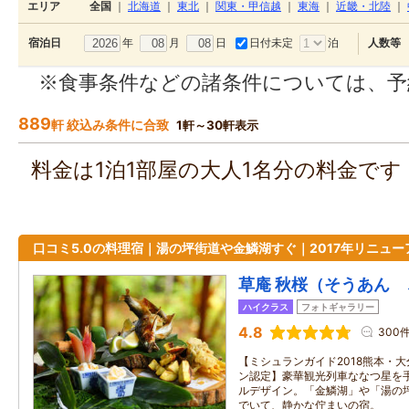
エリア
全国
｜
北海道
｜
東北
｜
関東・甲信越
｜
東海
｜
近畿・北陸
｜
年
月
日
日付未定
泊
宿泊日
人数等
※食事条件などの諸条件については、予
889
軒 絞込み条件に合致
1軒～30軒表示
料金は1泊1部屋の大人1名分の料金で
口コミ5.0の料理宿｜湯の坪街道や金鱗湖すぐ｜2017年リニュー
草庵 秋桜（そうあん
ハイクラス
フォトギャラリー
4.8
300
【ミシュランガイド2018熊本・
ン認定】豪華観光列車ななつ星を
ルデザイン。「金鱗湖」や「湯の
でいて、静かな佇まいの宿。