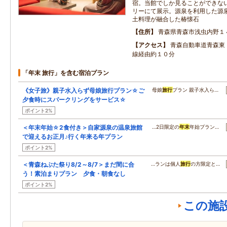
宿。当館でしか見ることができな
リーにて展示。源泉を利用した源
土料理が融合した椿懐石
住所
青森県青森市浅虫内野１
アクセス
青森自動車道青森東
線経由約１０分
「年末 旅行」を含む宿泊プラン
《女子旅》親子水入らず母娘旅行プラン☆ご
母娘
旅行
プラン 親子水入ら…
夕食時にスパークリングをサービス☆
ポイント2%
＜年末年始☆2食付き＞自家源泉の温泉旅館
…2日限定の
年末
年始プラン…
で迎えるお正月♪行く年来る年プラン
ポイント2%
＜青森ねぶた祭り8/2～8/7＞まだ間に合
…ランは個人
旅行
の方限定と…
う！素泊まりプラン 夕食・朝食なし
ポイント2%
この施