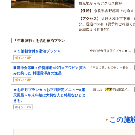
観光地からもアクセス良好
住所
奈良県吉野郡川上村迫６
アクセス
近鉄大和上市下車、
分。送迎バス有（要予約ご相談く
葛城ICより約1時間
「年末 旅行」を含む宿泊プラン
☆１泊朝食付き宿泊プラン☆
☆1泊朝食付き宿泊プラン☆ …
ポイントUP
■龍神会席■＜伊勢海老×和牛×アワビ＞質の
「本当に良いものを、一番お…
みに拘った,料理長渾身の逸品
ポイントUP
★お正月プラン★＜お正月限定メニュー×露
…用した 【
年末
年始限定メ…
天風呂＞年末年始は大切な人と特別なひとと
きを。
ポイント2%
この施