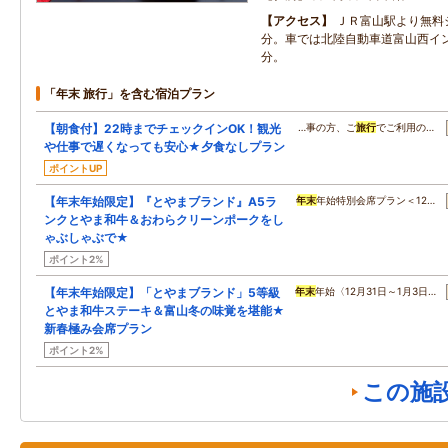
アクセス
ＪＲ富山駅より無料
分。車では北陸自動車道富山西イ
分。
「年末 旅行」を含む宿泊プラン
【朝食付】22時までチェックインOK！観光
…事の方、ご
旅行
でご利用の…
や仕事で遅くなっても安心★夕食なしプラン
ポイントUP
【年末年始限定】『とやまブランド』A5ラ
年末
年始特別会席プラン＜12…
ンクとやま和牛＆おわらクリーンポークをし
ゃぶしゃぶで★
ポイント2%
【年末年始限定】「とやまブランド」5等級
年末
年始〈12月31日～1月3日…
とやま和牛ステーキ＆富山冬の味覚を堪能★
新春極み会席プラン
ポイント2%
この施