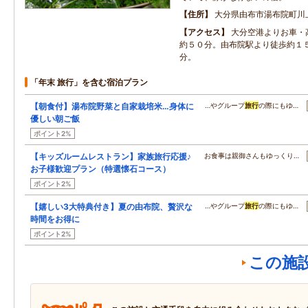
住所
大分県由布市湯布院町川
アクセス
大分空港よりお車・
約５０分。由布院駅より徒歩約１
分。
「年末 旅行」を含む宿泊プラン
【朝食付】湯布院野菜と自家栽培米…身体に
…やグループ
旅行
の際にもゆ…
優しい朝ご飯
ポイント2%
【キッズルームレストラン】家族旅行応援♪
お食事は親御さんもゆっくり…
お子様歓迎プラン（特選懐石コース）
ポイント2%
【嬉しい3大特典付き】夏の由布院、贅沢な
…やグループ
旅行
の際にもゆ…
時間をお得に
ポイント2%
この施