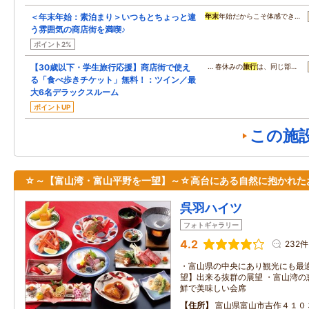
＜年末年始：素泊まり＞いつもとちょっと違
年末
年始だからこそ体感でき…
う雰囲気の商店街を満喫♪
ポイント2%
【30歳以下・学生旅行応援】商店街で使え
… 春休みの
旅行
は、同じ部…
る「食べ歩きチケット」無料！：ツイン／最
大6名デラックスルーム
ポイントUP
この施
☆～【富山湾・富山平野を一望】～☆高台にある自然に抱かれた
呉羽ハイツ
フォトギャラリー
4.2
232件
・富山県の中央にあり観光にも最適
望】出来る抜群の展望 ・富山湾の
鮮で美味しい会席
住所
富山県富山市吉作４１０