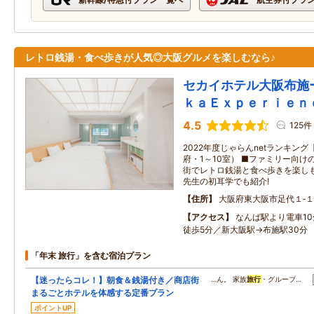
レトロ銭湯・食べ歩きが人気◎大阪グルメを楽しむなら♪
セカイホテル大阪布施
ｋａＥｘｐｅｒｉｅｎ
4.5
125件
2022年度じゃらんnetランキン
府・1～10室） ■ファミリー向け
街でレトロ銭湯と食べ歩きを楽しも
先生の初耳学でも紹介!
住所
大阪府東大阪市足代１‐１
アクセス
なんば駅より電車1
徒歩5分／新大阪駅→布施駅30分
「年末 旅行」を含む宿泊プラン
【迷ったらコレ！】朝食＆銭湯付き／商店街
…ん。 家族
旅行
・グループ…
まるごとホテルを体感する定番プラン
ポイントUP