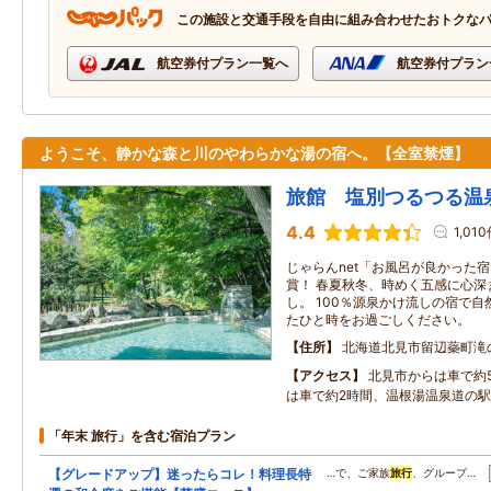
この施設と交通手段を自由に組み合わせたおトクな
航空券付プラン一覧へ
航空券付プラン
ようこそ、静かな森と川のやわらかな湯の宿へ。【全室禁煙】
旅館 塩別つるつる温
4.4
1,01
じゃらんnet「お風呂が良かった
賞！ 春夏秋冬、時めく五感に心深
し。 100％源泉かけ流しの宿で
たひと時をお過ごしください。
住所
北海道北見市留辺蘂町滝の
アクセス
北見市からは車で約
は車で約2時間、温根湯温泉道の駅
「年末 旅行」を含む宿泊プラン
【グレードアップ】迷ったらコレ！料理長特
…で、ご家族
旅行
、グループ…