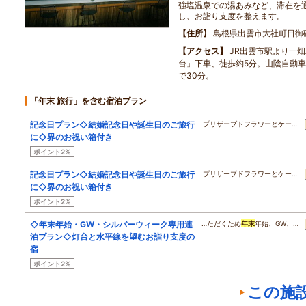
強塩温泉での湯あみなど、滞在を
し、お詣り支度を整えます。
住所
島根県出雲市大社町日御
アクセス
JR出雲市駅より一
台」下車、徒歩約5分。山陰自動
で30分。
「年末 旅行」を含む宿泊プラン
記念日プラン◇結婚記念日や誕生日のご旅行
プリザーブドフラワーとケー…
に◇界のお祝い箱付き
ポイント2%
記念日プラン◇結婚記念日や誕生日のご旅行
プリザーブドフラワーとケー…
に◇界のお祝い箱付き
ポイント2%
◇年末年始・GW・シルバーウィーク専用連
…ただくため
年末
年始、GW、…
泊プラン◇灯台と水平線を望むお詣り支度の
宿
ポイント2%
この施