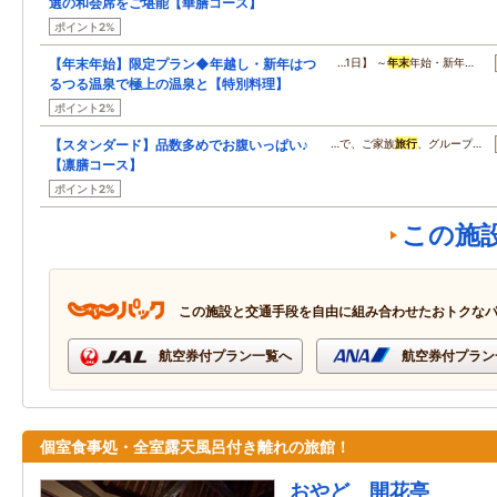
選の和会席をご堪能【華膳コース】
ポイント2%
【年末年始】限定プラン◆年越し・新年はつ
…1日】 ～
年末
年始・新年…
るつる温泉で極上の温泉と【特別料理】
ポイント2%
【スタンダード】品数多めでお腹いっぱい♪
…で、ご家族
旅行
、グループ…
【凛膳コース】
ポイント2%
この施
この施設と交通手段を自由に組み合わせたおトクな
航空券付プラン一覧へ
航空券付プラン
個室食事処・全室露天風呂付き離れの旅館！
おやど 開花亭