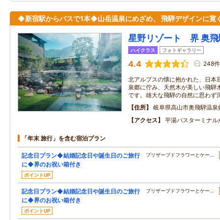
◆新宿駅からバスで1本◆山岳温泉にめざめ、 飛騨デザインに寛
星野リゾート 界 奥飛
ハイクラス
フォトギャラリー
4.4
248件
北アルプスの懐に抱かれた、日本
泉郷に佇み、天然木が美しい飛騨
です。雄大な飛騨の自然に思わず
住所
岐阜県高山市奥飛騨温泉
アクセス
平湯バスターミナル
「年末 旅行」を含む宿泊プラン
記念日プラン◆結婚記念日や誕生日のご旅行
プリザーブドフラワーとケー…
に◆界のお祝い箱付き
ポイントUP
記念日プラン◆結婚記念日や誕生日のご旅行
プリザーブドフラワーとケー…
に◆界のお祝い箱付き
ポイントUP