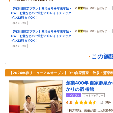
【特別日限定プラン】素泊まり◆年末年始・
◇
年末
年始・GW・お盆など …
GW・お盆などのご旅行に◇レイトチェック
イン22時までOK！
ポイント2%
【特別日限定プラン】素泊まり◆年末年始・
◇
年末
年始・GW・お盆など …
GW・お盆などのご旅行に◇レイトチェック
イン22時までOK！
ポイント2%
この施
【2024年春リニューアルオープン】９つ自家源泉・飲泉・源泉
創業400年 自家源泉
かりの宿 椿館
ハイクラス
フォトギャラリー
4.6
58件
「棟方志功」画伯が愛した創業40