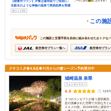
【朝食付プラン】夕食は湯布院でご自由に♪
…ーや三世代
旅行
におすすめ！
化粧水のような神秘の温泉で美肌効果を実感
ポイント2%
この施
この施設と交通手段を自由に組み合わせたおトクな
航空券付プラン一覧へ
航空券付プラン
クチコミ夕食4.8点◆11月からの蟹シーズン予約受付中
城崎温泉 泉翠
フォトギャラリー
4.9
1,03
３つのコンセプトが違う貸切風呂
定の洗練された空間で大切な方と
ススメの宿。2024年9月に貸切
ン通りから1本入った閑静な佇まい