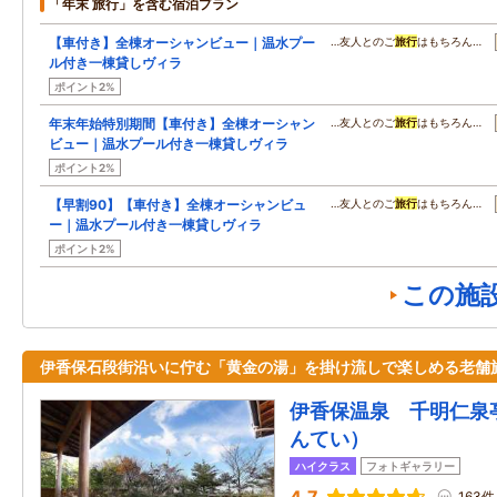
「年末 旅行」を含む宿泊プラン
【車付き】全棟オーシャンビュー｜温水プー
…友人とのご
旅行
はもちろん…
ル付き一棟貸しヴィラ
ポイント2%
年末年始特別期間【車付き】全棟オーシャン
…友人とのご
旅行
はもちろん…
ビュー｜温水プール付き一棟貸しヴィラ
ポイント2%
【早割90】【車付き】全棟オーシャンビュ
…友人とのご
旅行
はもちろん…
ー｜温水プール付き一棟貸しヴィラ
ポイント2%
この施
伊香保石段街沿いに佇む「黄金の湯」を掛け流しで楽しめる老舗
伊香保温泉 千明仁泉
んてい）
ハイクラス
フォトギャラリー
163件