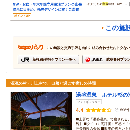
GW・お盆・年末年始専用連泊プラン◇山岳
…ただくため
年末
年始、GW、…
温泉に目覚め、飛騨デザインに寛ぐご滞在
ポイントUP
この施
この施設と交通手段を自由に組み合わせたおトクな
新幹線/特急付プラン一覧へ
航空券付プラ
源流の村・川上村で、自然と過ごす癒しの時間
湯盛温泉 ホテル杉の
フォトギャラリー
4.4
596件
■上質な「湯盛温泉」で癒される
呂】 ■クチコミ高評価！五感で「
理長自慢の会席 ■四季の移ろいを