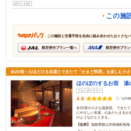
ポイント2%
この施
この施設と交通手段を自由に組み合わせたおトクな
航空券付プラン一覧へ
航空券付プラン
全20室～心ほどける名湯とできたて「かまど料理」を楽しむ小さ
ほのぼのするお宿 湯
フォトギャラリー
4.8
1,01
全20室の小さな温泉宿。 できた
にやさしい名湯、心あたたまるお
のようなひとときを。
住所
福島県郡山市熱海町熱海