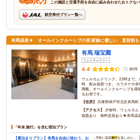
この施設と交通手段を自由に組み合わせたおトクな
航空券付プラン一覧へ
有馬温泉★ オールインクルーシブの宿 家族に優しい 直前割も
有馬 瑞宝園
フォトギャラリー
4.4
80件
ウェルカムドリンク、23時まで。
時、飲み放題つき。 カラオケや卓
満載。オールインクルーシブを堪能
るお宿です。
住所
兵庫県神戸市北区有馬町
アクセス
夕食時、ウェルカム
放題あり 無料送迎あり★有馬温
「年末 旅行」を含む宿泊プラン
【素泊まりプラン】有馬を自由に味わう、お
…手軽に温泉
旅行
を楽しみた…