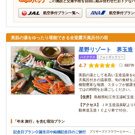
この施設と交通手段を自由に組み合わせたおトクな
航空券付プラン一覧へ
航空券付プラン
美肌の湯をゆったり堪能できる全室露天風呂付の宿
星野リゾート 界玉造
ハイクラス
フォトギャラリー
4.7
687件
美肌の湯として名高い玉造温泉を
天風呂付きの温泉宿。旬の食材を
種類豊富な地酒、スタッフが披露
ではの時間をお過ごしください。
住所
島根県松江市玉湯町玉造
アクセス
ＪＲ玉造温泉駅より
動車道玉造ＩＣより車で10分。
「年末 旅行」を含む宿泊プラン
記念日プラン◇誕生日や結婚記念日のご旅行
プリザーブドフラワーとケー…