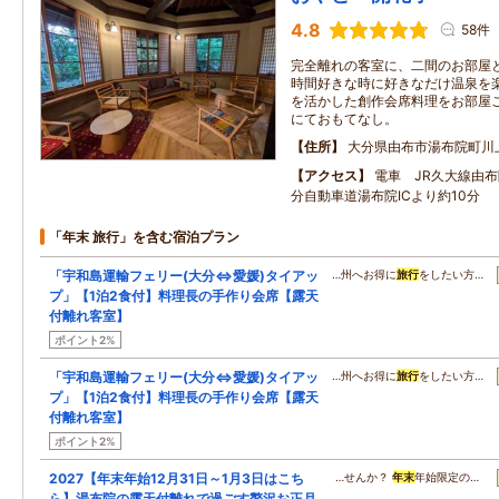
4.8
58件
完全離れの客室に、二間のお部屋と
時間好きな時に好きなだけ温泉を
を活かした創作会席料理をお部屋
にておもてなし。
住所
大分県由布市湯布院町川
アクセス
電車 JR久大線由布
分自動車道湯布院ICより約10分
「年末 旅行」を含む宿泊プラン
「宇和島運輸フェリー(大分⇔愛媛)タイアッ
…州へお得に
旅行
をしたい方…
プ」【1泊2食付】料理長の手作り会席【露天
付離れ客室】
ポイント2%
「宇和島運輸フェリー(大分⇔愛媛)タイアッ
…州へお得に
旅行
をしたい方…
プ」【1泊2食付】料理長の手作り会席【露天
付離れ客室】
ポイント2%
2027【年末年始12月31日～1月3日はこち
…せんか？
年末
年始限定の…
ら】湯布院の露天付離れで過ごす贅沢お正月