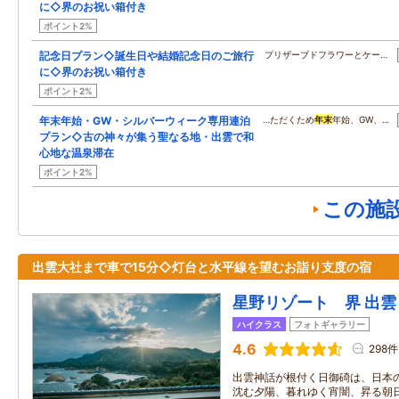
に◇界のお祝い箱付き
ポイント2%
記念日プラン◇誕生日や結婚記念日のご旅行
プリザーブドフラワーとケー…
に◇界のお祝い箱付き
ポイント2%
年末年始・GW・シルバーウィーク専用連泊
…ただくため
年末
年始、GW、…
プラン◇古の神々が集う聖なる地・出雲で和
心地な温泉滞在
ポイント2%
この施
出雲大社まで車で15分◇灯台と水平線を望むお詣り支度の宿
星野リゾート 界 出雲
ハイクラス
フォトギャラリー
4.6
298件
出雲神話が根付く日御碕は、日本
沈む夕陽、暮れゆく宵闇、昇る朝