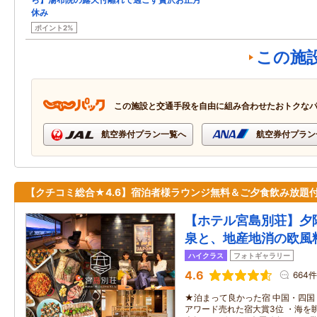
休み
ポイント2%
この施
この施設と交通手段を自由に組み合わせたおトクな
航空券付プラン一覧へ
航空券付プラン
【クチコミ総合★4.6】宿泊者様ラウンジ無料＆ご夕食飲み放題
【ホテル宮島別荘】夕
泉と、地産地消の欧風
ハイクラス
フォトギャラリー
4.6
664件
★泊まって良かった宿 中国・四国 
アワード売れた宿大賞3位 ・海を