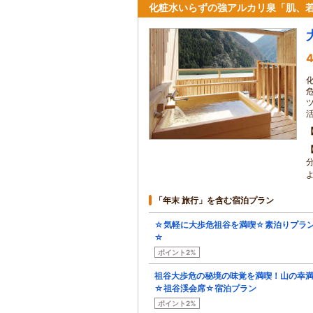
化粧水いらずの強アルカリ泉「肌、
4
「年末 旅行」を含む宿泊プラン
☆気軽に大歩危祖谷を満喫☆素泊りプラ
☆
ポイント2%
祖谷大歩危の秘境の味覚を満喫！山の幸
☆祖谷渓会席☆宿泊プラン
ポイント2%