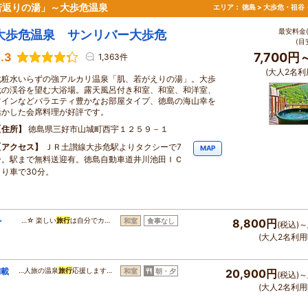
若返りの湯」～大歩危温泉
エリア：
徳島 > 大歩危・祖谷
最安料金(
大歩危温泉 サンリバー大歩危
(目
.3
7,700円
1,363件
(大人2名利
化粧水いらずの強アルカリ温泉「肌、若がえりの湯」。大歩
危の渓谷を望む大浴場。露天風呂付き和室、和室、和洋室、
ツインなどバラエティ豊かなお部屋タイプ、徳島の海山幸を
活かした会席料理が好評です。
住所
徳島県三好市山城町西宇１２５９－１
アクセス
ＪＲ土讃線大歩危駅よりタクシーで7
MAP
分。駅まで無料送迎有。徳島自動車道井川池田ＩＣ
より車で30分。
ン
…☆ 楽しい
旅行
は自分でカ…
和室
食事なし
8,800円
(税込)～
(大人2名利用
満載
…人旅の温泉
旅行
応援します…
和室
朝・夕
20,900円
(税込)～
(大人2名利用