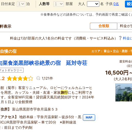
日付未定
泊
部屋
大人
名 子供
0名
人数等
※食事条件などの諸条件については、予約画面で再度ご確認く
合致順
料金が
0軒表示
料金は1泊1部屋の大人1名分の料金です（消費税・サービス料込み）
料金
が自慢の宿
エリア：
富山 > 立山・黒部・
最安料金(
旬菜食楽黒部峡谷絶景の宿 延対寺荘
(目
フォトギャラリー
16,500円
.2
1,121件
(大人2名利
本館（菊亭）客室リニューアル。ロビーにウェルカムコーヒ
ーを用意。カップル・夫婦・友達・家族
旅行
にもご利用でき
ます。全客室WiFi完備！貸切露天風呂絶賛好評です！2024年
４月１日より全館禁煙
住所
富山県黒部市宇奈月温泉５３
アクセス
地鉄本線：宇奈月温泉駅～徒歩5分・黒
MAP
部IC/JR黒部宇奈月温泉駅～車で20分 ※新幹線送
迎：前日までの予約制