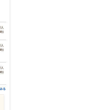
/人
時)
/人
時)
/人
時)
みる