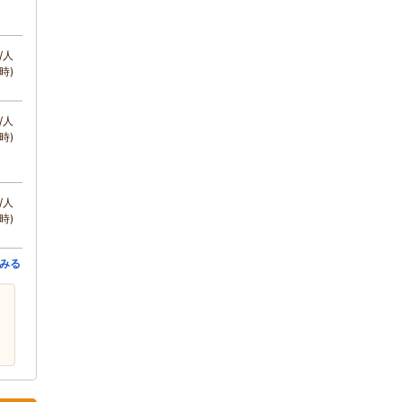
/人
時)
/人
時)
/人
時)
みる