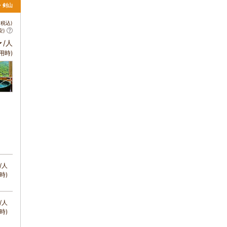
・剣山
税込)
安)
～
/人
用時)
/人
時)
/人
時)