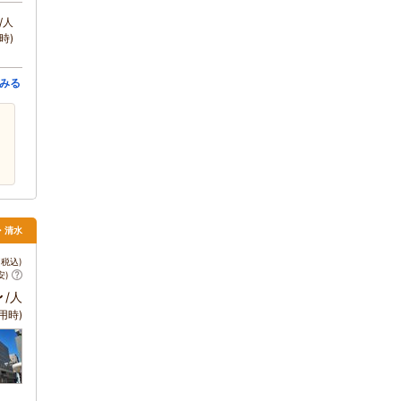
/人
時)
みる
岡・清水
税込)
安)
～
/人
用時)