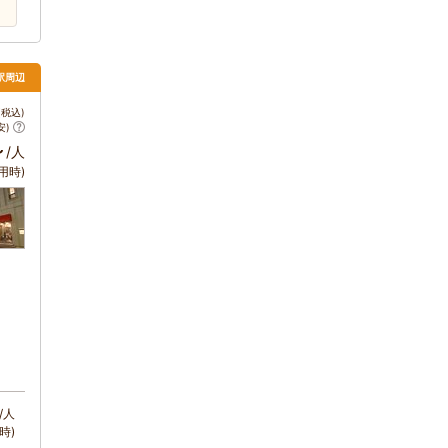
駅周辺
税込)
安)
～
/人
用時)
/人
時)