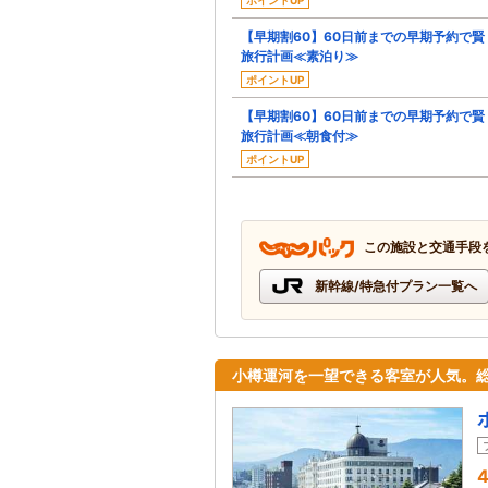
ポイントUP
【早期割60】60日前までの早期予約で賢
旅行計画≪素泊り≫
ポイントUP
【早期割60】60日前までの早期予約で賢
旅行計画≪朝食付≫
ポイントUP
この施設と交通手段
新幹線/特急付プラン一覧へ
小樽運河を一望できる客室が人気。
4