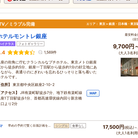
TV／ミラブル完備
エリア：
東京 > 銀座・日本橋・東京
最安料金(
ホテルモントレ銀座
(目
ハイクラス
フォトギャラリー
9,700円
.4
1,569件
(大人3名利
銀座の街角に佇むクラシカルなプチホテル。東京メトロ銀座
駅から徒歩約5分、銀座一丁目駅から徒歩約1分の好立地にあ
りながら、表通りのにぎわいを忘れるひっそりと落ち着いた
ホテルです。
住所
東京都中央区銀座2-10-2
アクセス
JR有楽町駅徒歩7分、地下鉄有楽町線
MAP
銀座1丁目駅徒歩1分、首都高速環状線内回り新京橋
出口より2分
マ
早めの予約で賢く出張計画を…
シングル
食事なし
17,500円
(税込)～
(大人1名利用