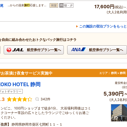
波尾
…からの温泉
旅行
応援します…
和室
朝・夕
17,600円
(税込)～
(大人2名利用
この施設の宿泊プランをもっと
を自由に組み合わせたおトクなパック旅行はコチラ
航空券付プラン一覧へ
航空券付プラン一覧へ
でお茶漬け夜食サービス実施中
エリア：
静岡 > 静
最安料金(
KOKO HOTEL 静岡
(目
フォトギャラリー
5,390円
.3
342件
(大人2名利
コンビニ、100円ショップまで徒歩1分。 大浴場利用後はコミ
ックコーナー常設の広々としたラウンジでごゆっくりお過ご
しください。
住所
静岡県静岡市葵区七間町１１－１