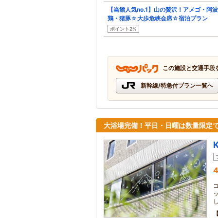
【当館人気no.1】山の贅沢！アメゴ・阿
鶏・猪豚☆大歩危峡会席☆宿泊プラン
ポイント2%
この施設と交通手段
新幹線/特急付プラン一覧へ
大浴場完備！平日・日曜は数量限定
4