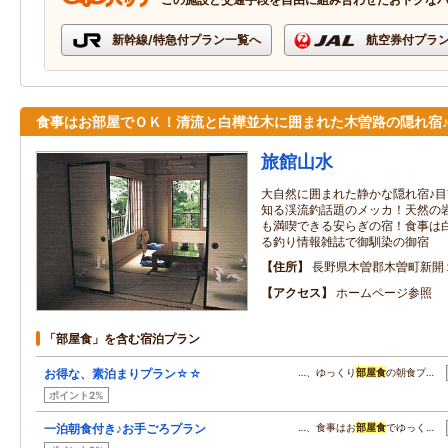
新幹線/特急付プラン一覧へ
航空券付プラ
食事はお部屋でＯＫ！清流と白樺並木に囲まれた木曽路の隠れ宿
旅館山水
大自然に囲まれた静かな隠れ宿♪
知る渓流釣話題のメッカ！天然の
も満喫できる安らぎの宿！食事は
る釣り情報雑誌で御馴染の御宿
住所
長野県木曽郡木曽町新開
アクセス
ホームページ参照
「部屋食」を含む宿泊プラン
お得な、素泊まりプラン☆☆
…、ゆっくり
部屋食
の朝食プ…
ポイント2%
一泊朝食付き♪お手ごろプラン
…、食事はお
部屋食
でゆっく…