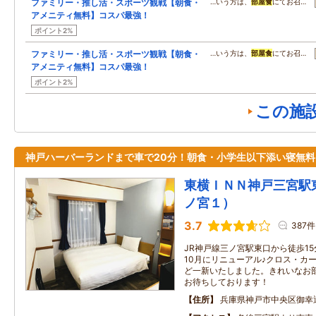
ファミリー・推し活・スポーツ観戦【朝食・
…いう方は、
部屋食
にてお召…
アメニティ無料】コスパ最強！
ポイント2%
ファミリー・推し活・スポーツ観戦【朝食・
…いう方は、
部屋食
にてお召…
アメニティ無料】コスパ最強！
ポイント2%
この施
神戸ハーバーランドまで車で20分！朝食・小学生以下添い寝無料
東横ＩＮＮ神戸三宮駅
ノ宮１）
3.7
387件
JR神戸線三ノ宮駅東口から徒歩15
10月にリニューアル♪クロス・カ
ど一新いたしました。きれいなお
お待ちしております！
住所
兵庫県神戸市中央区御幸通