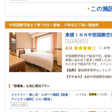
この施
中部国際空港まで車で5分！朝食・小学生以下添い寝無料
東横ＩＮＮ中部国際空
フォトギャラリー
4.0
47件
中部国際空港まで徒歩11分。送迎
発着に合わせて是非ご利用く
キスポまで徒歩7分です。イベン
住所
愛知県常滑市セントレア
アクセス
名鉄中部国際空港駅
「部屋食」を含む宿泊プラン
ファミリー・推し活・スポーツ観戦【朝食・
…いう方は、
部屋食
にてお召…
アメニティ無料】コスパ最強！
ポイント2%