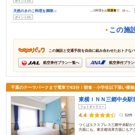
ポイント2%
天然のきのこ料理を満喫♪♪
…コ料理をお
部屋食
で、ゆっ…
ポイント2%
この施
この施設と交通手段を自由に組み合わせたおトクな
航空券付プラン一覧へ
航空券付プラン
千葉のテーマパークまで電車で43分！朝食・小学生以下添い寝無
東横ＩＮＮ三郷中央駅
フォトギャラリー
4.4
52件
つくばエクスプレス三郷中央駅から
方面にも、東京都浅草方面にもア