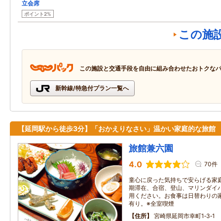
立会席
ポイント2%
この施
この施設と交通手段を自由に組み合わせたおトクな
新幹線/特急付プラン一覧へ
【延岡駅から徒歩3分】「おかえりなさい」温かい家庭的な旅館
旅館兼六園
4.0
70件
童心に戻った気持ちで安らげる家
期滞在、合宿、登山、マリンダイ
用ください。お食事は日替わりの家庭
有り。※全室喫煙
住所
宮崎県延岡市幸町1‐3‐1