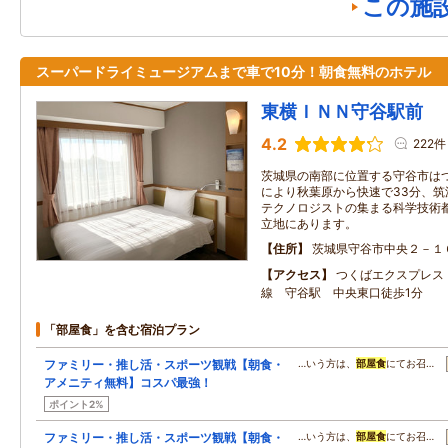
この施
スーパードライミュージアムまで車で10分！朝食無料のホテル
東横ＩＮＮ守谷駅前
4.2
222件
茨城県の南部に位置する守谷市は
により秋葉原から快速で33分、
テクノロジストの集まる科学技術都
立地にあります。
住所
茨城県守谷市中央２－１
アクセス
つくばエクスプレス
線 守谷駅 中央東口徒歩1分
「部屋食」を含む宿泊プラン
ファミリー・推し活・スポーツ観戦【朝食・
…いう方は、
部屋食
にてお召…
アメニティ無料】コスパ最強！
ポイント2%
ファミリー・推し活・スポーツ観戦【朝食・
…いう方は、
部屋食
にてお召…