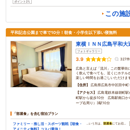
ポイント2%
この施
平和記念公園まで車で10分！朝食・小学生以下添い寝無料
東横ＩＮＮ広島平和大
フォトギャラリー
3.9
327件
広島と言えば「流川」この繁華街
く飲んで食べても、近くにホテル
楽しい時間をお過ごしいただけます
住所
広島県広島市中区田中町
アクセス
広島電鉄本線胡町駅
町駅から徒歩10分 広島駅南口か
ープ右周り）3駅10分
「部屋食」を含む宿泊プラン
ファミリー・推し活・スポーツ観戦【朝食・
…いう方は、
部屋食
にてお召…
アメニティ無料】コスパ最強！