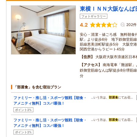
東横ＩＮＮ大阪なんば
フォトギャラリー
4.2
202件
安心・清潔・値ごろ感 無料朝食付
駅」より徒歩6分 地下鉄御堂筋線
筋線恵美須町駅徒歩5分 大阪空
関西空港からラピート45分
住所
大阪府大阪市浪速区日本
アクセス
南海電車「難波駅」
鉄御堂筋線なんば駅徒歩8分堺筋線
分
「部屋食」を含む宿泊プラン
ファミリー・推し活・スポーツ観戦【朝食・
…いう方は、
部屋食
にてお召…
アメニティ無料】コスパ最強！
ポイント2%
ファミリー・推し活・スポーツ観戦【朝食・
…いう方は、
部屋食
にてお召…
アメニティ無料】コスパ最強！
ポイント2%