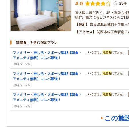
4.0
25件
東大阪にほど近く、JR・近鉄も接
抜群。観光にもビジネスにもご利
住所
奈良県北葛城郡王寺町王
アクセス
関西本線王寺駅南口
「部屋食」を含む宿泊プラン
ファミリー・推し活・スポーツ観戦【朝食・
…いう方は、
部屋食
にてお召…
アメニティ無料】コスパ最強！
ポイント2%
ファミリー・推し活・スポーツ観戦【朝食・
…いう方は、
部屋食
にてお召…
アメニティ無料】コスパ最強！
ポイント2%
ファミリー・推し活・スポーツ観戦【朝食・
…いう方は、
部屋食
にてお召…
アメニティ無料】コスパ最強！
ポイント2%
この施