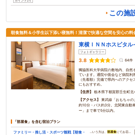
ポイント2%
この施
朝食無料＆小学生以下添い寝無料！清潔で快適な空間を安心の料
東横ＩＮＮホスピタル
フォトギャラリー
3.8
64件
獨協医科大学病院の敷地内、自然
ています。通院や面会など病院利
（先着順）完備で県内へのアクセ
にもおすすめ。
住所
栃木県下都賀郡壬生町北
アクセス
東武線「おもちゃの
約10分・バス約3分。北関東自動
ー」まで車で5分以内。
「部屋食」を含む宿泊プラン
ファミリー・推し活・スポーツ観戦【朝食・
…いう方は、
部屋食
にてお召…