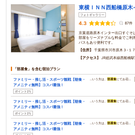
東横ＩＮＮ西船橋原木
フォトギャラリー
4.3
87件
京葉道路原木インター出口すぐそ
部屋をリーズナブルな料金でご利
バスもあり便利です。
住所
千葉県市川市原木３-１７
アクセス
JR総武本線西船橋駅
「部屋食」を含む宿泊プラン
ファミリー・推し活・スポーツ観戦【朝食・
…いう方は、
部屋食
にてお召…
アメニティ無料】コスパ最強！
ポイント2%
ファミリー・推し活・スポーツ観戦【朝食・
…いう方は、
部屋食
にてお召…
アメニティ無料】コスパ最強！
ポイント2%
ファミリー・推し活・スポーツ観戦【朝食・
…いう方は、
部屋食
にてお召…
アメニティ無料】コスパ最強！