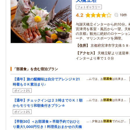
フォトギャラリー
4.2
19件
与謝天橋立インターから約10分。
宮津湾を客室・風呂から一望。天橋
の京都』観光に絶好のロケーショ
ーチ、マリンスポーツを満喫。
住所
京都府宮津市字文殊５８
アクセス
天橋立駅より送迎車
インターより車で１０分
「部屋食」を含む宿泊プラン
【通年】旅の醍醐味は自分でアレンジ☆21
…ムでは、お
部屋食
は出来ま…
時着もＯＫ素泊まり♪
ポイント2%
【通年】チェックインは２３時までＯＫ！朝
…ムでは、お
部屋食
は出来ま…
からモリモリ和朝食付きプラン☆
ポイント2%
【早割30】＜お部屋食＞早期予約でおひと
…：夕食はお
部屋食
でのんび…
り最大1,000円引き！料理長おまかせの天橋