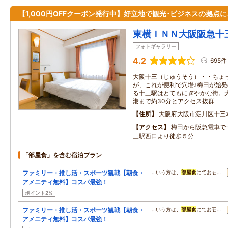
【1,000円OFFクーポン発行中】好立地で観光･ビジネスの拠点に
東横ＩＮＮ大阪阪急十
フォトギャラリー
4.2
695件
大阪十三（じゅうそう）・・ちょ
が、これが便利で穴場♪梅田が始
る十三駅はとてもにぎやかな街。大
港まで約30分とアクセス抜群
住所
大阪府大阪市淀川区十三
アクセス
梅田から阪急電車で
三駅西口より徒歩５分
「部屋食」を含む宿泊プラン
ファミリー・推し活・スポーツ観戦【朝食・
…いう方は、
部屋食
にてお召…
アメニティ無料】コスパ最強！
ポイント2%
ファミリー・推し活・スポーツ観戦【朝食・
…いう方は、
部屋食
にてお召…
アメニティ無料】コスパ最強！