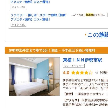
アメニティ無料】コスパ最強！
ポイント2%
ファミリー・推し活・スポーツ観戦【朝食・
…いう方は、
部屋食
にてお召…
アメニティ無料】コスパ最強！
ポイント2%
この施
伊勢神宮外宮まで車で5分！朝食・小学生以下添い寝無料
東横ＩＮＮ伊勢市駅
フォトギャラリー
4.0
105件
伊勢神宮外宮まで徒歩13分！猿田
伊勢市の観光にピッタリの立地です
ウルフード「あられ茶漬け」をご
住所
三重県伊勢市大世古２－
アクセス
JR参宮線伊勢市駅か
田線伊勢市駅から徒歩12分 JR側