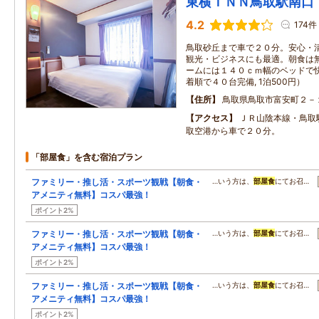
東横ＩＮＮ鳥取駅南口
4.2
174件
鳥取砂丘まで車で２０分。安心・
観光・ビジネスにも最適。朝食は
ームには１４０ｃｍ幅のベッドで
着順で４０台完備, 1泊500円）
住所
鳥取県鳥取市富安町２－
アクセス
ＪＲ山陰本線・鳥取
取空港から車で２０分。
「部屋食」を含む宿泊プラン
ファミリー・推し活・スポーツ観戦【朝食・
…いう方は、
部屋食
にてお召…
アメニティ無料】コスパ最強！
ポイント2%
ファミリー・推し活・スポーツ観戦【朝食・
…いう方は、
部屋食
にてお召…
アメニティ無料】コスパ最強！
ポイント2%
ファミリー・推し活・スポーツ観戦【朝食・
…いう方は、
部屋食
にてお召…
アメニティ無料】コスパ最強！
ポイント2%