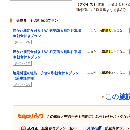
アクセス
電車：小倉より約3
1時間強、JR延岡駅より徒歩3分
「部屋食」を含む宿泊プラン
温かい和朝食付き！Wi-Fi完備＆無料駐車場
… また、お
部屋食
はおこな…
◆朝食付きプラン
ポイント2%
温かい和朝食付き！Wi-Fi完備＆無料駐車場
… また、お
部屋食
はおこな…
◆朝食付きプラン
ポイント2%
地元料理を堪能！夕食＆和朝食付きプラン
… また、お
部屋食
はおこな…
（駐車場完備）
ポイント2%
この施
この施設と交通手段を自由に組み合わせたおトクな
航空券付プラン一覧へ
航空券付プラン