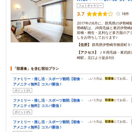
フォトギャラリー
3.7
18件
2017年の6月に、群馬県の伊勢
勢崎駅は、JR両毛線と東武伊勢崎
前橋・桐生・足利など多方面のア
しをお待ちしております♪
住所
群馬県伊勢崎市柳原町５
アクセス
ＪＲ両毛線・東武鉄
崎駅」北口より徒歩5分
「部屋食」を含む宿泊プラン
ファミリー・推し活・スポーツ観戦【朝食・
…いう方は、
部屋食
にてお召…
アメニティ無料】コスパ最強！
ポイント2%
ファミリー・推し活・スポーツ観戦【朝食・
…いう方は、
部屋食
にてお召…
アメニティ無料】コスパ最強！
ポイント2%
ファミリー・推し活・スポーツ観戦【朝食・
…いう方は、
部屋食
にてお召…
アメニティ無料】コスパ最強！