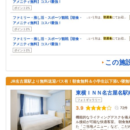
アメニティ無料】コスパ最強！
ポイント2%
ファミリー・推し活・スポーツ観戦【朝食・
…いう方は、
部屋食
にてお召…
アメニティ無料】コスパ最強！
ポイント2%
ファミリー・推し活・スポーツ観戦【朝食・
…いう方は、
部屋食
にてお召…
アメニティ無料】コスパ最強！
ポイント2%
この施
JR名古屋駅より無料送迎バス有！朝食無料＆小学生以下添い寝無
東横ＩＮＮ名古屋名駅
フォトギャラリー
3.9
72件
機能的なライティングデスクを備え、
ル接続が可能な快適客室。 朝食無
た「ご当地メニュー」など、こだわ