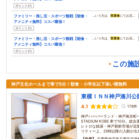
ポイント2%
ファミリー・推し活・スポーツ観戦【朝食・
…いう方は、
部屋食
にてお召…
アメニティ無料】コスパ最強！
ポイント2%
ファミリー・推し活・スポーツ観戦【朝食・
…いう方は、
部屋食
にてお召…
アメニティ無料】コスパ最強！
ポイント2%
この施
神戸文化ホールまで車で5分！朝食・小学生以下添い寝無料
東横ＩＮＮ神戸湊川公
4.1
179件
神戸ハーバーランド・神戸南京町へ車
STADIUM KOBE 車で10分。
レトロな銭湯・神戸新鮮市場が近
リティー上、25時以降の入館が出
住所
兵庫県神戸市兵庫区福原