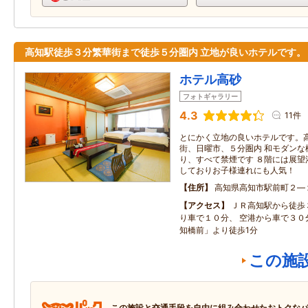
高知駅徒歩３分繁華街まで徒歩５分圏内 立地が良いホテルです。
ホテル高砂
フォトギャラリー
4.3
11件
とにかく立地の良いホテルです。
街、日曜市、５分圏内 和モダンな
り、すべて禁煙です ８階には展望
しておりお子様連れにも人気！
住所
高知県高知市駅前町２―
アクセス
ＪＲ高知駅から徒歩
り車で１０分、 空港から車で３０
知橋前」より徒歩1分
この施
この施設と交通手段を自由に組み合わせたおトクな