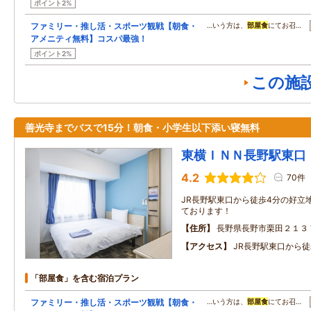
ポイント2%
ファミリー・推し活・スポーツ観戦【朝食・
…いう方は、
部屋食
にてお召…
アメニティ無料】コスパ最強！
ポイント2%
この施
善光寺までバスで15分！朝食・小学生以下添い寝無料
東横ＩＮＮ長野駅東口
4.2
70件
JR長野駅東口から徒歩4分の好立
ております！
住所
長野県長野市栗田２１３
アクセス
JR長野駅東口から徒
「部屋食」を含む宿泊プラン
ファミリー・推し活・スポーツ観戦【朝食・
…いう方は、
部屋食
にてお召…