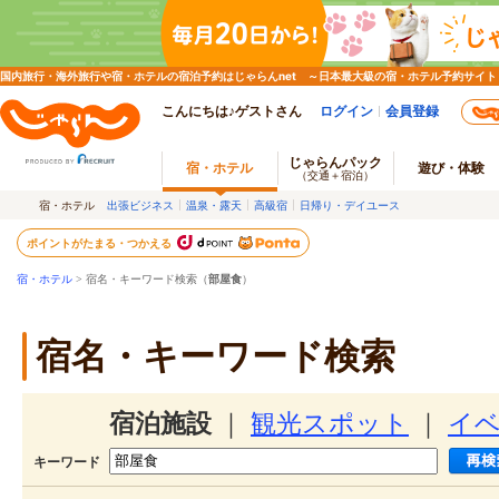
国内旅行・海外旅行や宿・ホテルの宿泊予約はじゃらんnet ～日本最大級の宿・ホテル予約サイト
こんにちは♪ゲストさん
ログイン
会員登録
じゃらんパック
宿・ホテル
遊び・体験
（交通＋宿泊）
宿・ホテル
出張ビジネス
温泉・露天
高級宿
日帰り・デイユース
ポイントがたまる・つかえる
宿・ホテル
> 宿名・キーワード検索（
部屋食
）
宿名・キーワード検索
宿泊施設
｜
観光スポット
｜
イ
キーワード