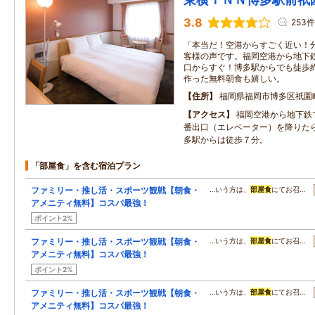
3.8
253件
「本当だ！空港からすごく近い！
客様の声です。福岡空港から地下
口からすぐ！博多駅からでも徒歩
作った無料朝食も嬉しい。
住所
福岡県福岡市博多区祇園
アクセス
福岡空港から地下鉄
番出口（エレベーター）を降りたら
多駅からは徒歩７分。
「部屋食」を含む宿泊プラン
ファミリー・推し活・スポーツ観戦【朝食・
…いう方は、
部屋食
にてお召…
アメニティ無料】コスパ最強！
ポイント2%
ファミリー・推し活・スポーツ観戦【朝食・
…いう方は、
部屋食
にてお召…
アメニティ無料】コスパ最強！
ポイント2%
ファミリー・推し活・スポーツ観戦【朝食・
…いう方は、
部屋食
にてお召…
アメニティ無料】コスパ最強！