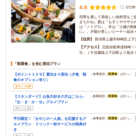
4.6
572件
四季を通して美味しい魚料理をご
まちかね』夏は『もずくやサザエ
は『ノドグロ』。冬は『上越の鮟
に』。夕陽が美しいビーチへ徒歩
住所
新潟県上越市柿崎区上下
アクセス
北陸自動車道柿崎Ｉ
分。ＪＲ信越線上下浜駅より徒歩
「部屋食」を含む宿泊プラン
【ポイント１０％】素泊まり宿泊（夕食、朝
…食事提供（
部屋食
）は行っ…
食のオプション有り）
ポイントUP
【スタンダード】お魚大好きの方はこちら♪
…食事提供（
部屋食
）は行っ…
『お・ま・か・せ』グルメプラン
ポイント2%
平日限定！「おやじの一人旅」を応援するグ
…食事提供（
部屋食
）は行っ…
ルメプラン ドリンク一杯サービスの特典付
き