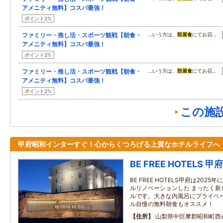
アメニティ無料】コスパ最強！
ポイント2%
ファミリー・推し活・スポーツ観戦【朝食・
…いう方は、
部屋食
にてお召…
アメニティ無料】コスパ最強！
ポイント2%
ファミリー・推し活・スポーツ観戦【朝食・
…いう方は、
部屋食
にてお召…
アメニティ無料】コスパ最強！
ポイント2%
この施
甲府昭和インターすぐ！心からくつろげる上質なホテルライフへ
BE FREE HOTELS 甲府
BE FREE HOTELS甲府は20
ルリノベーションした まったく新
ルです。大きな内風呂にプライベ
ル自慢の無料朝食もオススメ！
住所
山梨県中巨摩郡昭和町西条