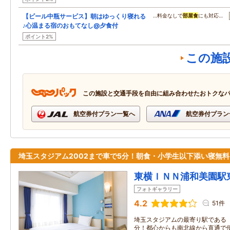
【ビール中瓶サービス】朝はゆっくり寝れる
…料金なしで
部屋食
にも対応…
♪心温まる宿のおもてなし@夕食付
ポイント2%
この施
この施設と交通手段を自由に組み合わせたおトクな
航空券付プラン一覧へ
航空券付プラン
埼玉スタジアム2002まで車で5分！朝食・小学生以下添い寝無料
東横ＩＮＮ浦和美園駅
フォトギャラリー
4.2
51件
埼玉スタジアムの最寄り駅である
分！都心からも南北線から直通で