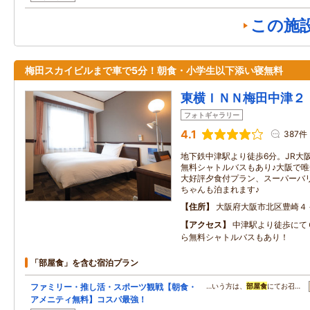
この施
梅田スカイビルまで車で5分！朝食・小学生以下添い寝無料
東横ＩＮＮ梅田中津２
フォトギャラリー
4.1
387件
地下鉄中津駅より徒歩6分。JR大
無料シャトルバスもあり♪大阪で唯
大好評夕食付プラン、スーパーバ
ちゃんも泊まれます♪
住所
大阪府大阪市北区豊崎４
アクセス
中津駅より徒歩にて
ら無料シャトルバスもあり！
「部屋食」を含む宿泊プラン
ファミリー・推し活・スポーツ観戦【朝食・
…いう方は、
部屋食
にてお召…
アメニティ無料】コスパ最強！