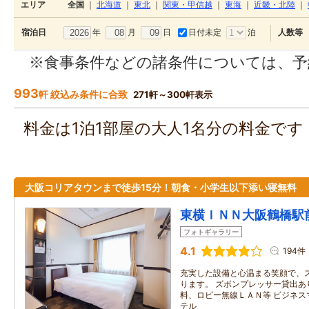
エリア
全国
｜
北海道
｜
東北
｜
関東・甲信越
｜
東海
｜
近畿・北陸
｜
年
月
日
日付未定
泊
宿泊日
人数等
※食事条件などの諸条件については、予
993
軒 絞込み条件に合致
271軒～300軒表示
料金は1泊1部屋の大人1名分の料金で
大阪コリアタウンまで徒歩15分！朝食・小学生以下添い寝無料
東横ＩＮＮ大阪鶴橋駅
フォトギャラリー
4.1
194件
充実した設備と心温まる笑顔で、
ります。 ズボンプレッサー貸出あ
料、ロビー無線ＬＡＮ等 ビジネス
テル