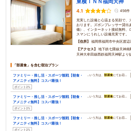
東横ＩＮＮ福岡天神
4.1
456件
充実した設備と心温まる笑顔で、
おります。ズボンプレッサー貸出
備）、インターネット接続無料、
スマンにうれしい設備充実です。
住所
福岡県福岡市中央区渡辺
アクセス
地下鉄七隈線天神
天神大牟田線西鉄福岡天神駅より
「部屋食」を含む宿泊プラン
ファミリー・推し活・スポーツ観戦【朝食・
…いう方は、
部屋食
にてお召…
アメニティ無料】コスパ最強！
ポイント2%
ファミリー・推し活・スポーツ観戦【朝食・
…いう方は、
部屋食
にてお召…
アメニティ無料】コスパ最強！
ポイント2%
ファミリー・推し活・スポーツ観戦【朝食・
…いう方は、
部屋食
にてお召…
アメニティ無料】コスパ最強！
ポイント2%