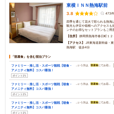
東横ＩＮＮ熱海駅前
3.8
473
四季を通じて花火で彩られる熱海
観光も伊豆や箱根へのアクセスも
ンチのお得なセットプランもご用
住所
静岡県熱海市春日町１２
アクセス
JR東海道新幹線・
熱海駅 徒歩4分
「部屋食」を含む宿泊プラン
ファミリー・推し活・スポーツ観戦【朝食・
…いう方は、
部屋食
にてお召…
アメニティ無料】コスパ最強！
ポイント2%
ファミリー・推し活・スポーツ観戦【朝食・
…いう方は、
部屋食
にてお召…
アメニティ無料】コスパ最強！
ポイント2%
ファミリー・推し活・スポーツ観戦【朝食・
…いう方は、
部屋食
にてお召…
アメニティ無料】コスパ最強！
ポイント2%