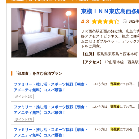
東横ＩＮＮ東広島西条
4.3
362件
ＪＲ西条駅正面の好立地。広島市
好アクセス！ビジネス、観光に便
ムにセミダブルベット、デラック
トをご用意。
住所
広島県東広島市西条本町
アクセス
JR山陽本線 西条駅
「部屋食」を含む宿泊プラン
ファミリー・推し活・スポーツ観戦【朝食・
…いう方は、
部屋食
にてお召…
アメニティ無料】コスパ最強！
ポイント2%
ファミリー・推し活・スポーツ観戦【朝食・
…いう方は、
部屋食
にてお召…
アメニティ無料】コスパ最強！
ポイント2%
ファミリー・推し活・スポーツ観戦【朝食・
…いう方は、
部屋食
にてお召…
アメニティ無料】コスパ最強！