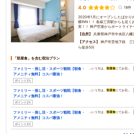
4.0
18件
2020年1月にオープンしたばか
横INN！！ 各線三宮駅からも近
実！！ 神戸空港からポートライナ
住所
兵庫県神戸市中央区八幡
アクセス
神戸市営地下鉄 三
ら徒歩5分
「部屋食」を含む宿泊プラン
ファミリー・推し活・スポーツ観戦【朝食・
…いう方は、
部屋食
にてお召…
アメニティ無料】コスパ最強！
ポイント2%
ファミリー・推し活・スポーツ観戦【朝食・
…いう方は、
部屋食
にてお召…
アメニティ無料】コスパ最強！
ポイント2%
ファミリー・推し活・スポーツ観戦【朝食・
…いう方は、
部屋食
にてお召…
アメニティ無料】コスパ最強！
ポイント2%