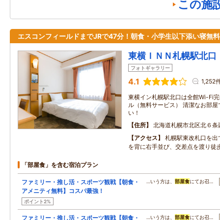
この施
エスコンフィールドまでJRで47分！朝食・小学生以下添い寝無料
東横ＩＮＮ札幌駅北
フォトギャラリー
4.1
1,252
東横イン札幌駅北口は全館Wi-Fi
ル（無料サービス） 清潔なお部屋
い！
住所
北海道札幌市北区北６条
アクセス
札幌駅東改札口を出
を背に右手並び、交差点を渡り徒
「部屋食」を含む宿泊プラン
ファミリー・推し活・スポーツ観戦【朝食・
…いう方は、
部屋食
にてお召…
アメニティ無料】コスパ最強！
ポイント2%
ファミリー・推し活・スポーツ観戦【朝食・
…いう方は、
部屋食
にてお召…