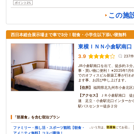
ポイント2%
この施
西日本総合展示場まで車で3分！朝食・小学生以下添い寝無料
東横ＩＮＮ小倉駅南口
3.9
237件
JR小倉駅南口を出て、徒歩約３分
事・買い物に便利！ ※2025年1月6
でのオフィスビル新築工事が行わ
ます事、お詫び申し上げます。
住所
福岡県北九州市小倉北区
アクセス
ＪＲ小倉駅南口 徒
速 足立・小倉駅北口インターか
駅バスセンター徒歩２分
「部屋食」を含む宿泊プラン
ファミリー・推し活・スポーツ観戦【朝食・
…いう方は、
部屋食
にてお召…
アメニティ無料】コスパ最強！