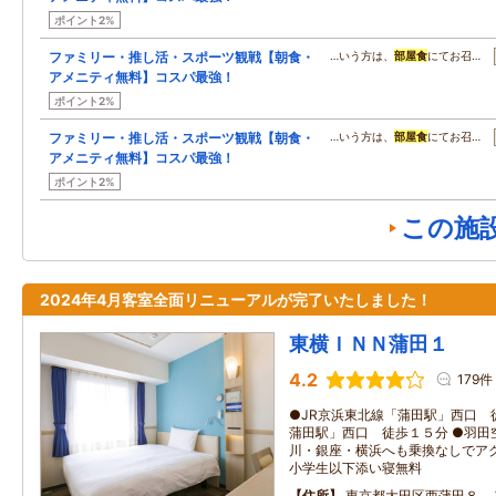
ポイント2%
ファミリー・推し活・スポーツ観戦【朝食・
…いう方は、
部屋食
にてお召…
アメニティ無料】コスパ最強！
ポイント2%
ファミリー・推し活・スポーツ観戦【朝食・
…いう方は、
部屋食
にてお召…
アメニティ無料】コスパ最強！
ポイント2%
この施
2024年4月客室全面リニューアルが完了いたしました！
東横ＩＮＮ蒲田１
4.2
179件
●JR京浜東北線「蒲田駅」西口 
蒲田駅」西口 徒歩１５分 ●羽田
川・銀座・横浜へも乗換なしでアク
小学生以下添い寝無料
住所
東京都大田区西蒲田８－