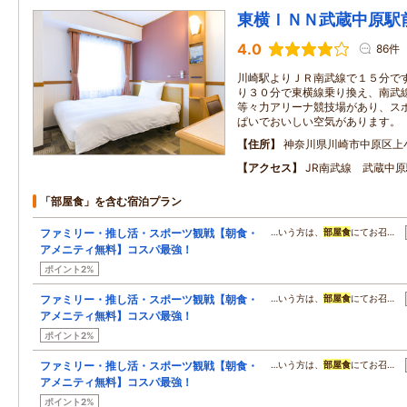
東横ＩＮＮ武蔵中原駅
4.0
86件
川崎駅よりＪＲ南武線で１５分で
り３０分で東横線乗り換え、南武
等々力アリーナ競技場があり、ス
ぱいでおいしい空気があります。
住所
神奈川県川崎市中原区上
アクセス
JR南武線 武蔵中
「部屋食」を含む宿泊プラン
ファミリー・推し活・スポーツ観戦【朝食・
…いう方は、
部屋食
にてお召…
アメニティ無料】コスパ最強！
ポイント2%
ファミリー・推し活・スポーツ観戦【朝食・
…いう方は、
部屋食
にてお召…
アメニティ無料】コスパ最強！
ポイント2%
ファミリー・推し活・スポーツ観戦【朝食・
…いう方は、
部屋食
にてお召…
アメニティ無料】コスパ最強！
ポイント2%