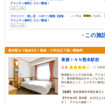
アメニティ無料】コスパ最強！
ポイント2%
ファミリー・推し活・スポーツ観戦【朝食・
…いう方は、
部屋食
にてお召…
アメニティ無料】コスパ最強！
ポイント2%
この施
熊本駅まで徒歩2分！朝食・小学生以下添い寝無料
東横ＩＮＮ熊本駅前
3.9
1,42
熊本駅からスグの好立地、アクセス
て、熊本駅周辺は今ホットなスポッ
前を拠点として、ビジネスに観光
い。
住所
熊本県熊本市西区春日２
アクセス
熊本駅 白川口より
す！ アクセス抜群！！