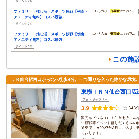
ポイント2%
ファミリー・推し活・スポーツ観戦【朝食・
…いう方は、
部屋食
にてお召…
アメニティ無料】コスパ最強！
ポイント2%
ファミリー・推し活・スポーツ観戦【朝食・
…いう方は、
部屋食
にてお召…
アメニティ無料】コスパ最強！
ポイント2%
この施
ＪＲ仙台駅西口から北へ徒歩4分。一つ通りを入った静かな環境♪
東横ＩＮＮ仙台西口広
フォトギャラリー
3.9
343
観光やビジネスに！仙台七夕・み
ツ観戦等イベント盛りだくさんの
通至便！ ※2027年3月末ごろま
ております。