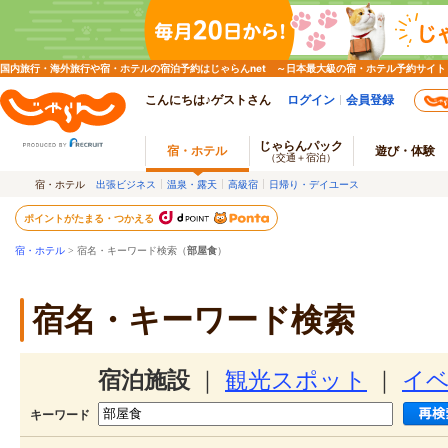
国内旅行・海外旅行や宿・ホテルの宿泊予約はじゃらんnet ～日本最大級の宿・ホテル予約サイト
こんにちは♪ゲストさん
ログイン
会員登録
じゃらんパック
宿・ホテル
遊び・体験
（交通＋宿泊）
宿・ホテル
出張ビジネス
温泉・露天
高級宿
日帰り・デイユース
ポイントがたまる・つかえる
宿・ホテル
> 宿名・キーワード検索（
部屋食
）
宿名・キーワード検索
宿泊施設
｜
観光スポット
｜
イ
キーワード