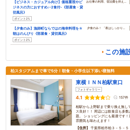
【ビジネス・カジュアル向け】価格重視やビ
お仕事の利用、宿泊費を抑え…
ジネスの方におすすめ♪-2食付-《部屋食・貸
切風呂》
ポイント2%
【夕食のみ】漁師町ならではの海幸料理を☆
夕食のみ！ 「夜はしっかり…
朝はのんびり《部屋食・貸切風呂》
ポイント2%
この施
柏スタジアムまで車で5分！朝食・小学生以下添い寝無料
東横ＩＮＮ柏駅東口
フォトギャラリー
4.1
157件
柏駅から上野駅まで乗り換え無し
ス良好！！ 周辺には飲食店も多数
題。 ショッピングにも最適です！
雰囲気も味わえます！
住所
千葉県柏市柏３－５－５