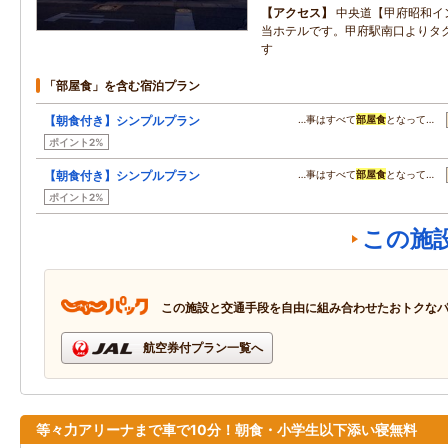
アクセス
中央道【甲府昭和イ
当ホテルです。甲府駅南口よりタク
す
「部屋食」を含む宿泊プラン
【朝食付き】シンプルプラン
…事はすべて
部屋食
となって…
ポイント2%
【朝食付き】シンプルプラン
…事はすべて
部屋食
となって…
ポイント2%
この施
この施設と交通手段を自由に組み合わせたおトクな
航空券付プラン一覧へ
等々力アリーナまで車で10分！朝食・小学生以下添い寝無料