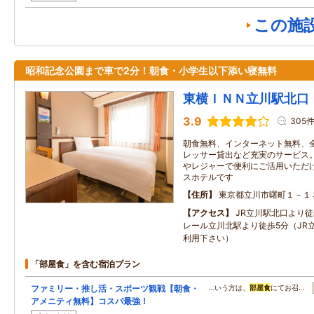
この施
昭和記念公園まで車で2分！朝食・小学生以下添い寝無料
東横ＩＮＮ立川駅北口
3.9
305
朝食無料、インターネット無料、全
レッサー貸出など充実のサービス
やレジャーで便利にご活用いただ
スホテルです
住所
東京都立川市曙町１－１
アクセス
JR立川駅北口より
レール立川北駅より徒歩5分（JR
利用下さい）
「部屋食」を含む宿泊プラン
ファミリー・推し活・スポーツ観戦【朝食・
…いう方は、
部屋食
にてお召…
アメニティ無料】コスパ最強！