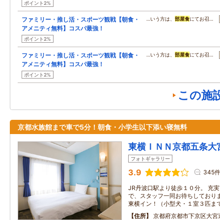
ポイント2%
ファミリー・推し活・スポーツ観戦【朝食・
…いう方は、
部屋食
にてお召…
アメニティ無料】コスパ最強！
ポイント2%
ファミリー・推し活・スポーツ観戦【朝食・
…いう方は、
部屋食
にてお召…
アメニティ無料】コスパ最強！
ポイント2%
この施
京都水族館まで車で5分！朝食・小学生以下添い寝無料
東横ＩＮＮ京都五条大
フォトギャラリー
3.9
345
JR丹波口駅より徒歩１０分。 充
で、スタッフ一同お待ちしており
東横イン！（小型犬・１室３匹ま
住所
京都府京都市下京区大宮