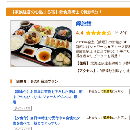
【家族経営の心温まる宿】飲食店街まで徒歩5分！
錦旅館
4.4
30件
2026年全室【禁煙】の新館がOP
新館にはシャワーも★アクセス便利
達紋別駅より徒歩で約5分！手作
滞在者やリピーターも満足！
住所
北海道伊達市錦町１３番
アクセス
JR伊達紋別駅より徒
「部屋食」を含む宿泊プラン
【朝食付】お部屋に荷物を下ろした後は、朝
…料金なしで
部屋食
にも対応…
までのんび～り♪レジャー＆ビジネスに最
適！
ポイント2%
【夕食付】当日10時まで受付中★自慢の夕
…料金なしで
部屋食
にも対応…
食を食べて、朝までぐっすり♪
ポイント2%