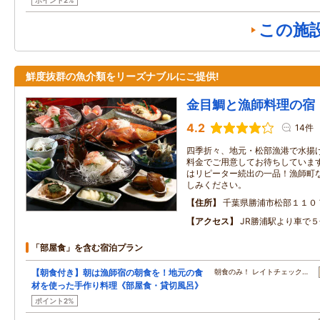
ポイント2%
この施
鮮度抜群の魚介類をリーズナブルにご提供!
金目鯛と漁師料理の宿
4.2
14件
四季折々、地元・松部漁港で水揚
料金でご用意してお待ちしていま
はリピーター続出の一品！漁師町
しみください。
住所
千葉県勝浦市松部１１０
アクセス
JR勝浦駅より車で５
「部屋食」を含む宿泊プラン
【朝食付き】朝は漁師宿の朝食を！地元の食
朝食のみ！ レイトチェック…
材を使った手作り料理《部屋食・貸切風呂》
ポイント2%