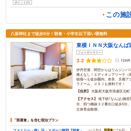
ポイント2%
この施
八坂神社まで徒歩5分！朝食・小学生以下添い寝無料
東横ＩＮＮ大阪なんば
フォトギャラリー
3.2
124件
伊丹空港、関空からはリムジンバ
換えなし！エディオンアリーナ（
頓堀へも徒歩圏内。奈良、京都ア
ラドーム、ＵＳＪも便利です！
住所
大阪府大阪市浪速区元町
アクセス
地下鉄｢なんば｣御堂
分、四つ橋線３２番出口徒歩5分。
立体育会館側。
「部屋食」を含む宿泊プラン
ファミリー・推し活・スポーツ観戦【朝食・
…いう方は、
部屋食
にてお召…