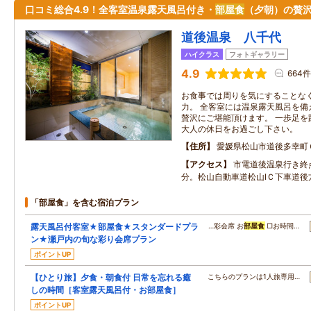
口コミ総合4.9！全客室温泉露天風呂付き・
部屋食
（夕朝）の贅
道後温泉 八千代
ハイクラス
フォトギャラリー
4.9
664件
お食事では周りを気にすることな
力。 全客室には温泉露天風呂を備
贅沢にご堪能頂けます。 一歩足を
大人の休日をお過ごし下さい。
住所
愛媛県松山市道後多幸町
アクセス
市電道後温泉行き終
分。松山自動車道松山IＣ下車道後
「部屋食」を含む宿泊プラン
露天風呂付客室★部屋食★スタンダードプラ
…彩会席 お
部屋食
□お時間…
ン★瀬戸内の旬な彩り会席プラン
ポイントUP
【ひとり旅】夕食・朝食付 日常を忘れる癒
こちらのプランは1人旅専用…
しの時間［客室露天風呂付・お部屋食］
ポイントUP