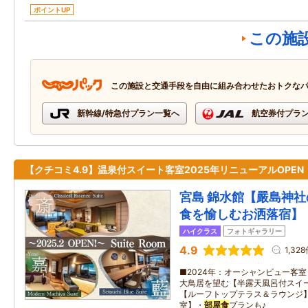
ポイントUP
この施
この施設と交通手段を自由に組み合わせたおトクな
新幹線/特急付プラン一覧へ
航空券付プラ
【クチコミ4.9】温泉付スイート客室2025年リニューアルOPEN
宮島 錦水館【嚴島神
食を愉しむお洒落宿】
ハイクラス
フォトギャラリー
4.9
1,32
■2024年：オーシャンビュー客室
大鳥居を望む【半露天風呂付スイート
【ルーフトップテラス＆ラウンジ】
室】・
部屋食
プランも♪