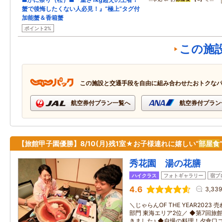
蟹で後悔したくない人必見！』“極上”タグ付
加能蟹＆香箱蟹
ポイント2%
この施
この施設と交通手段を自由に組み合わせたおトクな
航空券付プラン一覧へ
航空券付プラン
【旅館甲子園優勝】8/10(月)残1室★お子様連れに嬉しい“
部屋食
秀花園 湯の花膳
ハイクラス
フォトギャラリー
宿ブ
4.6
3,33
＼じゃらんOF THE YEAR2023
部門 東海エリア2位／ ◆第7回旅
きました♪ ◆自慢の料理！夕食口コ