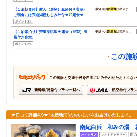
【１泊朝食付】露天（展望）風呂付き客室♪
…事処 ※お
部屋食
は出来ま…
ご朝食には宍道湖産しじみ汁付★和定食★
ポイント2%
【１泊素泊り】宍道湖眺望★露天（展望）風
…事処 ※お
部屋食
は出来ま…
呂付き客室♪
ポイント2%
この施
この施設と交通手段を自由に組み合わせたおトクな
新幹線/特急付プラン一覧へ
航空券付プラ
★口コミ評価4.9★”地産地消”のおいしいをお届けいたします。
南紀白浜 和みの湯 
ハイクラス
フォトギャラリー
宿ブ