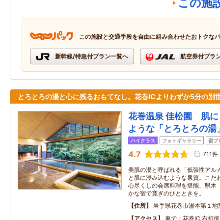
この施
この施設と交通手段を自由に組み合わせたおトクな
新幹線/特急付プラン一覧へ
航空券付プラ
とろとろの湯と心に残るおもてなし。花巻ICよりわずか5分の別
花巻温泉 佳松園 肌
ような「とろとろの湯
ハイクラス
フォトギャラリー
宿ブ
4.7
711件
美肌の湯と呼ばれる「低張性アル
と肌に浸み込むような泉質。こだ
心尽くしの会席料理を堪能、県木
かな宿で寛ぎのひとときを。
住所
岩手県花巻市湯本第１地
アクセス
車で：花巻IC 右折後