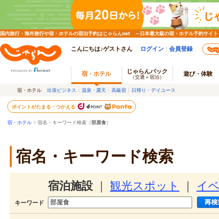
国内旅行・海外旅行や宿・ホテルの宿泊予約はじゃらんnet ～日本最大級の宿・ホテル予約サイト
こんにちは♪ゲストさん
ログイン
会員登録
じゃらんパック
宿・ホテル
遊び・体験
（交通＋宿泊）
宿・ホテル
出張ビジネス
温泉・露天
高級宿
日帰り・デイユース
ポイントがたまる・つかえる
宿・ホテル
> 宿名・キーワード検索（
部屋食
）
宿名・キーワード検索
宿泊施設
｜
観光スポット
｜
イ
キーワード