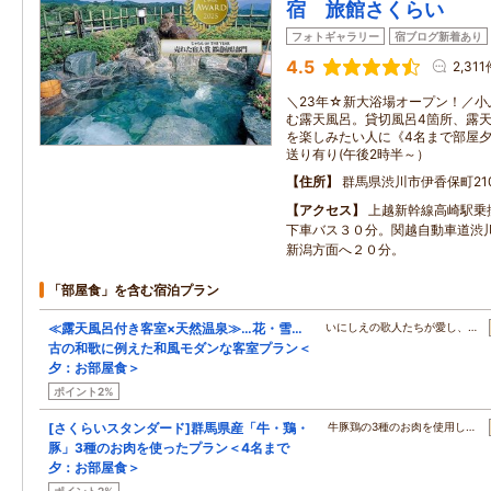
宿 旅館さくらい
フォトギャラリー
宿ブログ新着あり
4.5
2,311
＼23年☆新大浴場オープン！／
む露天風呂。貸切風呂4箇所、露
を楽しみたい人に《4名まで部屋
送り有り(午後2時半～）
住所
群馬県渋川市伊香保町21
アクセス
上越新幹線高崎駅乗
下車バス３０分。関越自動車道渋
新潟方面へ２０分。
「部屋食」を含む宿泊プラン
≪露天風呂付き客室×天然温泉≫…花・雪…
いにしえの歌人たちが愛し、…
古の和歌に例えた和風モダンな客室プラン＜
夕：お部屋食＞
ポイント2%
[さくらいスタンダード]群馬県産「牛・鶏・
牛豚鶏の3種のお肉を使用し…
豚」3種のお肉を使ったプラン＜4名まで
夕：お部屋食＞