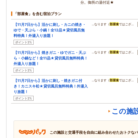
分。御所の湯付近★
「部屋食」を含む宿泊プラン
【11月7日から】活かに刺し・カニの焼き・
…なります（
部屋食
ではござ…
ゆで・天ぷら・小鍋！全12品★貸切風呂無
料特典！外湯入り放題！
ポイント2%
【11月7日から】焼きガニ・ゆでガニ・天ぷ
…なります（
部屋食
ではござ…
ら・小鍋など！全11品★貸切風呂無料特典！
外湯入り放題！
ポイント2%
【11月7日から】活かに刺し・焼きガニ付
…なります（
部屋食
ではござ…
き！カニスキ松★貸切風呂無料特典！外湯入
り放題！
ポイント2%
この施
この施設と交通手段を自由に組み合わせたおトクな