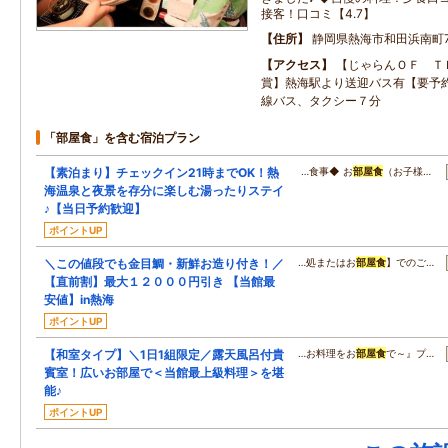
接客！口コミ【4.7】
住所
静岡県熱海市和田浜南町7
アクセス
【じゃらんＯＦ Ｔ
賞】熱海駅より送迎バス有【要予
線バス、タクシー７分
「部屋食」を含む宿泊プラン
【素泊まり】チェックイン21時までOK！熱
…食事◆ お
部屋食
（お子様…
海温泉と夜景を存分に楽しむ湯ったりステイ
♪【当日予約歓迎】
ポイントUP
＼この値段でも金目鯛・新鮮お造り付き！／
…処またはお
部屋食
】でのご…
【直前割】最大１２０００円引き 【当館最
安値】in熱海
ポイントUP
【和室タイプ】＼1日1組限定／露天風呂付貴
…お料理をお
部屋食
で～』プ…
賓室！広いお部屋で＜当館最上級料理＞を堪
能♪
ポイントUP