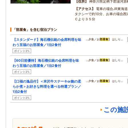
住所
神奈川県足柄下郡湯河原
アクセス
電車の場合JR東海
タクシーで約10分、お車の場合西
Ｃより３５分
「部屋食」を含む宿泊プラン
【スタンダード】海石榴伝統の会席料理を味
…夕食／お
部屋食
】 はしり…
わう至福のお部屋食／1泊2食付
ポイント2%
【60日前優待】海石榴伝統の会席料理を味
…夕食／お
部屋食
】 はしり…
わう至福のお部屋食／1泊2食付
ポイント2%
【口福の逸品付】＜米沢牛ステーキor鮑の柔
…夕食／お
部屋食
】 はしり…
らか煮＞お好きな料理を選べる特選プラン／
1泊2食付
ポイント2%
この施