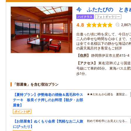
今 ふたたびの と
ハイクラス
フォトギャラリー
4.8
2,86
出逢った頃に時を戻して、今日が二
二人の幸せな時間を心ゆくまで。 
は全て６名様以下の静かな海辺の
の露天風呂付き客室もご好評
住所
静岡県伊豆市土肥415-4
アクセス
東名沼津I.Cより国道
号線にて車約65分。 東海バス土
歩1分。
「部屋食」を含む宿泊プラン
【夏特プラン】伊勢海老の焼物＆黒毛和牛ス
★★だれもが心躍る 夏限定…
テーキ 板長イチ押しのお料理【朝夕・お部
屋食】
ポイントUP
【お部屋食】ぬくもり会席【気軽なお二人旅
初めて粋松亭にお見えになる…
にぴったり】