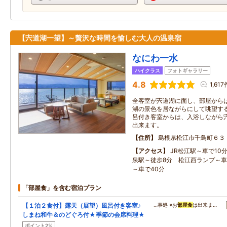
【宍道湖一望】～贅沢な時間を愉しむ大人の温泉宿
なにわ一水
ハイクラス
フォトギャラリー
4.8
1,617
全客室が宍道湖に面し、部屋から
湖の景色を居ながらにして眺望する
呂付き客室からは、入浴しながら
出来ます。
住所
島根県松江市千鳥町６３
アクセス
JR松江駅～車で10
泉駅～徒歩8分 松江西ランプ～車
～車で40分
「部屋食」を含む宿泊プラン
【１泊２食付】露天（展望）風呂付き客室♪
…事処 ※お
部屋食
は出来ま…
しまね和牛＆のどぐろ付★季節の会席料理★
ポイント2%