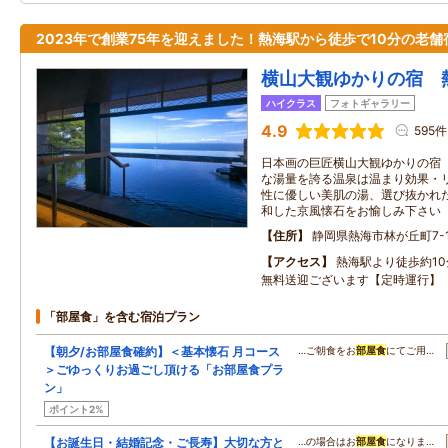
2023年で創業75年を迎えました！熱海駅から徒歩で10分の老舗
横山大観ゆかりの宿 
ハイクラス
フォトギャラリー
4.9
595件
日本画の巨匠横山大観ゆかりの宿
な湯量を誇る温泉は温まり効果・
性に優しい美肌の湯、選び抜かれ
和した京風懐石をお愉しみ下さい
住所
静岡県熱海市林が丘町7-
アクセス
熱海駅より徒歩約1
無料送迎ございます【定時運行】
「部屋食」を含む宿泊プラン
【朝夕/お部屋食確約】＜基本懐石 月コース
…ご朝食をお
部屋食
にてご用…
＞ごゆっくりお過ごし頂ける「お部屋食プラ
ン」
ポイント2%
【お誕生日・結婚記念・ご長寿】大切な方と
…の場合はお
部屋食
になりま…