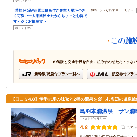
ポイント2%
[禁煙]≪温泉×露天風呂付き客室★星≫小さ
和風モダンなお部屋に、ちょ…
く可愛い一人用風呂★だからちょっとお得で
す＜夕：お部屋食＞
ポイント2%
この施
この施設と交通手段を自由に組み合わせたおトクな
新幹線/特急付プラン一覧へ
航空券付プラ
【口コミ4.8】伊勢志摩の味覚と2種の源泉を楽しむ海辺の温泉旅
鳥羽本浦温泉 サン浦
フォトギャラリー
4.8
2,05
生浦湾を望む客室は全室オーシャン