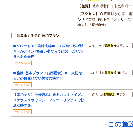
住所
広島県廿日市市宮島町11
アクセス
◇広島駅から車・電
◇ＪＲ宮島口駅下車『フェリーで1
橋より『徒歩5分』
「部屋食」を含む宿泊プラン
■グレードUP‐美味肉編■ ＜広島牛鉄板焼
…様 →お
部屋食
●楽座／…
き＞がメイン♪海沿い宿ならではの、こだわ
りのお肉会席
ポイントUP
■雅膳‐基本プラン〔お部屋食〕■ 大切な
…しむ【お
部屋食
♪】■ 「…
人との気兼ねない美食の時間♪
ポイントUP
【素泊まり】自分好みに旅をカスタマイズ。
…夕食【お
部屋食
】 ■プラ…
＜テラス＆ラウンジ＋フリードリンク＞で快
適な時間を。
ポイントUP
この施