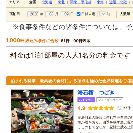
エリア
全国
｜
北海道
｜
東北
｜
関東・甲信越
｜
東海
｜
近畿・北陸
｜
年
月
日
日付未定
泊
宿泊日
人数等
※食事条件などの諸条件については、予
1,000
軒 絞込み条件に合致
61軒～90軒表示
料金は1泊1部屋の大人1名分の料金で
泊まれる料亭 最高級の食材による頂点を極めた会席料理をご堪
海石榴 つばき
ハイクラス
フォトギャラリー
4.9
37件
奥湯河原の静寂に佇む料理自慢の
椿が咲き誇り、四季を映す庭と匠
くしのもてなしが、記憶に残る上