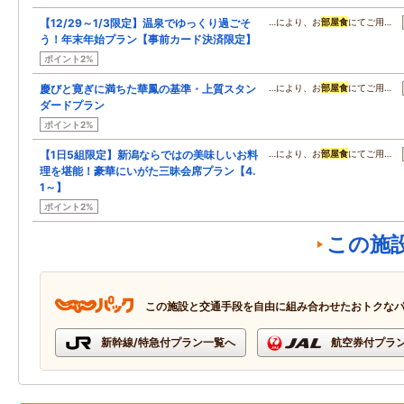
【12/29～1/3限定】温泉でゆっくり過ごそ
…により、お
部屋食
にてご用…
う！年末年始プラン【事前カード決済限定】
ポイント2%
慶びと寛ぎに満ちた華鳳の基準・上質スタン
…により、お
部屋食
にてご用…
ダードプラン
ポイント2%
【1日5組限定】新潟ならではの美味しいお料
…により、お
部屋食
にてご用…
理を堪能！豪華にいがた三昧会席プラン【4.
1～】
ポイント2%
この施
この施設と交通手段を自由に組み合わせたおトクな
新幹線/特急付プラン一覧へ
航空券付プラ