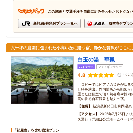
この施設と交通手段を自由に組み合わせたおトクな
新幹線/特急付プラン一覧へ
航空券付プラ
六千坪の庭園に包まれた小高い丘に建つ宿。静かな贅沢がここに
白玉の湯 華鳳
ハイクラス
フォトギャラリー
4.8
1,22
ロビーではピアノの音色がゆるや
と時を演出。館内随所から眺めら
屋または個室で頂く旬会席や館内
黄の香る自家源泉も魅力の宿。
住所
新潟県新発田市月岡温泉
アクセス
2025年7月25日
ス運行（詳細は公式ホームページ
「部屋食」を含む宿泊プラン