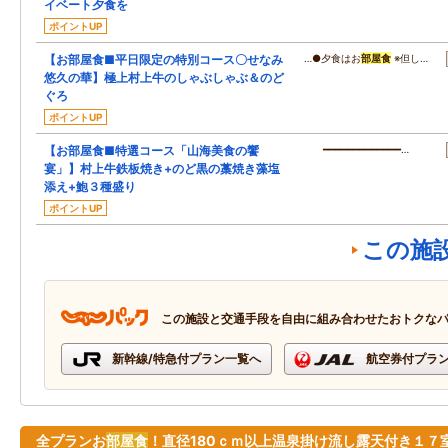
イベート夕食を
ポイントUP
【お部屋食■平日限定の特別コース〇せなみ
…●夕食はお
部屋食
※但し…
悠久の華】極上村上牛のしゃぶしゃぶ＆のど
ぐろ
ポイントUP
【お部屋食■特選コース「山海美食の饗
━━━━━━━━━━━━━…
宴」】村上牛鉄板焼き+のど黒の藁焼き藻塩
添え+鮑３種盛り
ポイントUP
この施
この施設と交通手段を自由に組み合わせたおトクな
新幹線/特急付プラン一覧へ
航空券付プラ
全プランお
部屋食
！直径180ｃｍ以上温泉掛け流し露天付き１７