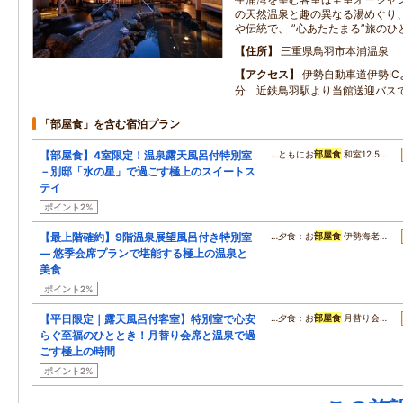
の天然温泉と趣の異なる湯めぐり、
や伝統で、 ”心あたたまる”旅の
住所
三重県鳥羽市本浦温泉
アクセス
伊勢自動車道伊勢I
分 近鉄鳥羽駅より当館送迎バス
「部屋食」を含む宿泊プラン
【部屋食】4室限定！温泉露天風呂付特別室
…ともにお
部屋食
和室12.5…
－別邸「水の星」で過ごす極上のスイートス
テイ
ポイント2%
【最上階確約】9階温泉展望風呂付き特別室
…夕食：お
部屋食
伊勢海老…
― 悠季会席プランで堪能する極上の温泉と
美食
ポイント2%
【平日限定｜露天風呂付客室】特別室で心安
…夕食：お
部屋食
月替り会…
らぐ至福のひととき！月替り会席と温泉で過
ごす極上の時間
ポイント2%