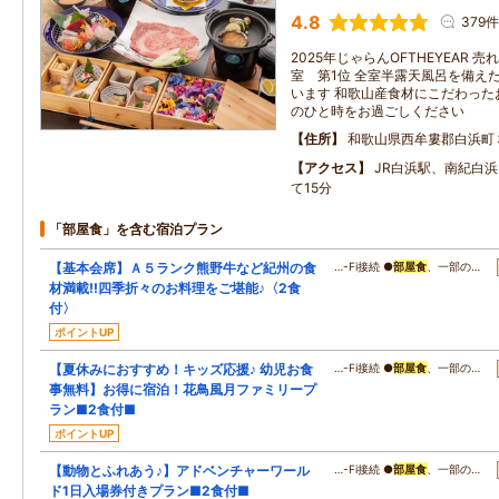
4.8
379件
2025年じゃらんOFTHEYEAR 売
室 第1位 全室半露天風呂を備え
います 和歌山産食材にこだわった
のひと時をお過ごしください
住所
和歌山県西牟婁郡白浜町
アクセス
JR白浜駅、南紀白
て15分
「部屋食」を含む宿泊プラン
【基本会席】Ａ５ランク熊野牛など紀州の食
…-Fi接続 ●
部屋食
、一部の…
材満載!!四季折々のお料理をご堪能♪〈2食
付〉
ポイントUP
【夏休みにおすすめ！キッズ応援♪ 幼児お食
…-Fi接続 ●
部屋食
、一部の…
事無料】お得に宿泊！花鳥風月ファミリープ
ラン■2食付■
ポイントUP
【動物とふれあう♪】アドベンチャーワール
…-Fi接続 ●
部屋食
、一部の…
ド1日入場券付きプラン■2食付■