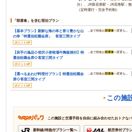
分）、JR新花巻駅・JR花巻駅：無
（定時運行・完全予約制）
「部屋食」を含む宿泊プラン
【基本プラン】新鮮な海の幸と香り豊かな山
…金で朝食お
部屋食
へ変更も…
の幸「特選佳松園会席」 客室三間タイプ
ポイントUP
【岩手の逸品◇前沢小形牧場牛陶板焼付】特
…金で朝食お
部屋食
へ変更も…
選佳松園会席◇客室三間タイプ
ポイントUP
【選べるあわび料理付プラン】特選佳松園会
…金で朝食お
部屋食
へ変更も…
席◇客室三間タイプ
ポイントUP
この施
この施設と交通手段を自由に組み合わせたおトクな
新幹線/特急付プラン一覧へ
航空券付プラ