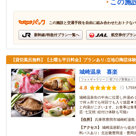
この施
この施設と交通手段を自由に組み合わせたおトクな
新幹線/特急付プラン一覧へ
航空券付プラ
【貸切風呂無料】【土曜も平日料金】プランあり♪立地◎陶芸体
城崎温泉 喜楽
フォトギャラリー
宿ブログ新着あり
4.8
1,75
城崎温泉街の中央に位置し外湯め
で何ヵ所でも何回でも入り放題★
と内湯がございます。お食事は食事
芸･七宝焼･絵付け体験も可能♪
住所
兵庫県豊岡市城崎町湯島
アクセス
城崎温泉駅から徒歩
料バスあり）北近畿豊岡道・豊岡出