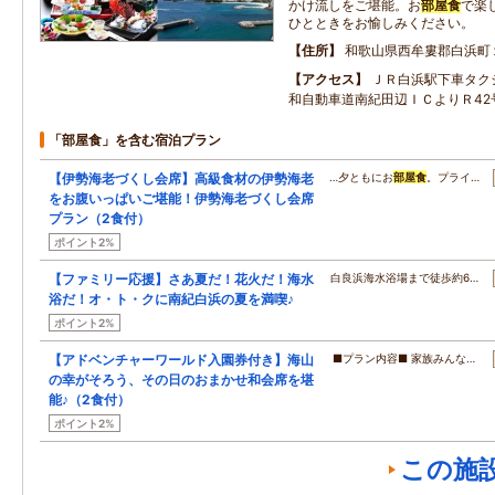
かけ流しをご堪能。お
部屋食
で楽
ひとときをお愉しみください。
住所
和歌山県西牟婁郡白浜町
アクセス
ＪＲ白浜駅下車タク
和自動車道南紀田辺ＩＣよりＲ42
「部屋食」を含む宿泊プラン
【伊勢海老づくし会席】高級食材の伊勢海老
…夕ともにお
部屋食
。プライ…
をお腹いっぱいご堪能！伊勢海老づくし会席
プラン（2食付）
ポイント2%
【ファミリー応援】さあ夏だ！花火だ！海水
白良浜海水浴場まで徒歩約6…
浴だ！オ・ト・クに南紀白浜の夏を満喫♪
ポイント2%
【アドベンチャーワールド入園券付き】海山
■プラン内容■ 家族みんな…
の幸がそろう、その日のおまかせ和会席を堪
能♪（2食付）
ポイント2%
この施