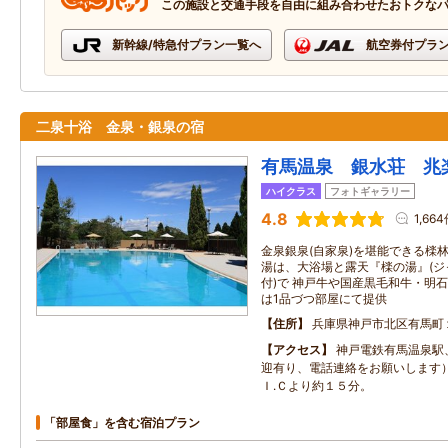
この施設と交通手段を自由に組み合わせたおトクな
新幹線/特急付プラン一覧へ
航空券付プラ
二泉十浴 金泉・銀泉の宿
有馬温泉 銀水荘 兆
ハイクラス
フォトギャラリー
4.8
1,66
金泉銀泉(自家泉)を堪能できる檪
湯は、大浴場と露天『檪の湯』(
付)で 神戸牛や国産黒毛和牛・明
は1品づつ部屋にて提供
住所
兵庫県神戸市北区有馬町
アクセス
神戸電鉄有馬温泉駅
迎有り、電話連絡をお願いします
Ｉ.Ｃより約１５分。
「部屋食」を含む宿泊プラン