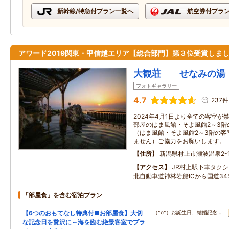
新幹線/特急付プラン一覧へ
航空券付プラ
アワード2019関東・甲信越エリア【総合部門】第３位受賞しま
大観荘 せなみの湯
フォトギャラリー
4.7
237件
2024年4月1日より全ての客室
部屋のはま風館・そよ風館2～3階
（はま風館・そよ風館2～3階の客
ません）ご協力をお願いします。
住所
新潟県村上市瀬波温泉2-1
アクセス
JR村上駅下車タク
北自動車道神林岩船ICから国道34
「部屋食」を含む宿泊プラン
【6つのおもてなし特典付■お部屋食】大切
（^o^）お誕生日、結婚記念…
な記念日を贅沢に～海を臨む絶景客室でプラ