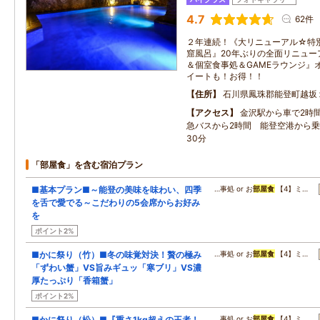
4.7
62件
２年連続！《大リニューアル☆特
窟風呂』20年ぶりの全面リニュー
＆個室食事処＆GAMEラウンジ』
イートも！お得！！
住所
石川県鳳珠郡能登町越坂
アクセス
金沢駅から車で2時
急バスから2時間 能登空港から
30分
「部屋食」を含む宿泊プラン
■基本プラン■～能登の美味を味わい、四季
…事処 or お
部屋食
【4】ミ…
を舌で愛でる～こだわりの5会席からお好み
を
ポイント2%
■かに祭り（竹）■冬の味覚対決！贅の極み
…事処 or お
部屋食
【4】ミ…
「ずわい蟹」VS旨みギュッ「寒ブリ」VS濃
厚たっぷり「香箱蟹」
ポイント2%
■かに祭り（松）■『重さ1kg超えの王者！
…事処 or お
部屋食
【4】ミ…