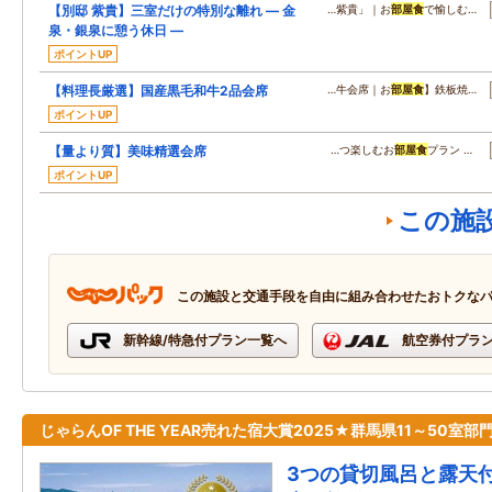
【別邸 紫貴】三室だけの特別な離れ ― 金
…紫貴」｜お
部屋食
で愉しむ…
泉・銀泉に憩う休日 ―
ポイントUP
【料理長厳選】国産黒毛和牛2品会席
…牛会席｜お
部屋食
】鉄板焼…
ポイントUP
【量より質】美味精選会席
…つ楽しむお
部屋食
プラン …
ポイントUP
この施
この施設と交通手段を自由に組み合わせたおトクな
新幹線/特急付プラン一覧へ
航空券付プラ
じゃらんOF THE YEAR売れた宿大賞2025★群馬県11～50室部
3つの貸切風呂と露天