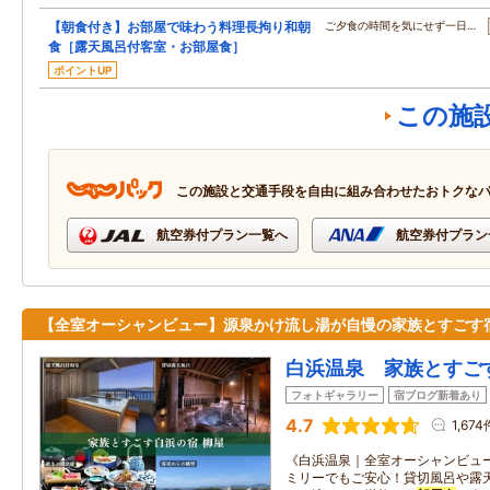
【朝食付き】お部屋で味わう料理長拘り和朝
ご夕食の時間を気にせず一日…
食［露天風呂付客室・お部屋食］
ポイントUP
この施
この施設と交通手段を自由に組み合わせたおトクな
航空券付プラン一覧へ
航空券付プラン
【全室オーシャンビュー】源泉かけ流し湯が自慢の家族とすごす
白浜温泉 家族とすご
フォトギャラリー
宿ブログ新着あり
4.7
1,674
《白浜温泉｜全室オーシャンビュ
ミリーでもご安心！貸切風呂や露天