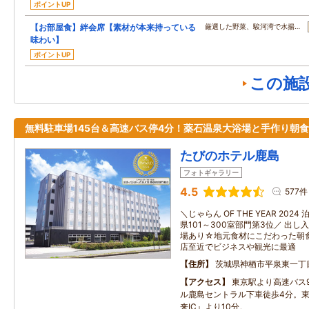
ポイントUP
【お部屋食】絆会席【素材が本来持っている
厳選した野菜、駿河湾で水揚…
味わい】
ポイントUP
この施
無料駐車場145台＆高速バス停4分！薬石温泉大浴場と手作り朝
たびのホテル鹿島
フォトギャラリー
4.5
577件
＼じゃらん OF THE YEAR 20
県101～300室部門第3位／ 出
場あり☆地元食材にこだわった朝
店至近でビジネスや観光に最適
住所
茨城県神栖市平泉東一丁
アクセス
東京駅より高速バス
ル鹿島セントラル下車徒歩4分。
来IC』より10分。