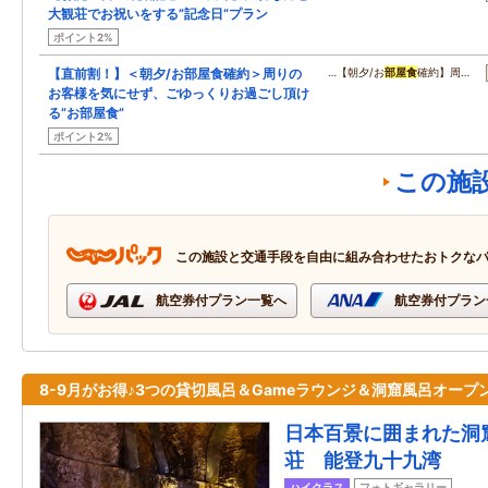
大観荘でお祝いをする”記念日”プラン
ポイント2%
【直前割！】＜朝夕/お部屋食確約＞周りの
…【朝夕/お
部屋食
確約】周…
お客様を気にせず、ごゆっくりお過ごし頂け
る”お部屋食”
ポイント2%
この施
この施設と交通手段を自由に組み合わせたおトクな
航空券付プラン一覧へ
航空券付プラン
8-9月がお得♪3つの貸切風呂＆Gameラウンジ＆洞窟風呂オープン
日本百景に囲まれた洞
荘 能登九十九湾
ハイクラス
フォトギャラリー