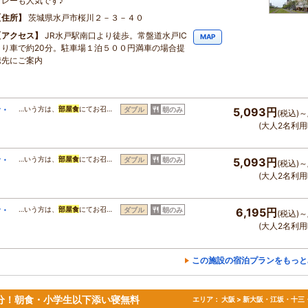
カレーも人気です♪
住所
茨城県水戸市桜川２－３－４０
アクセス
JR水戸駅南口より徒歩。常盤道水戸IC
MAP
より車で約20分。駐車場１泊５００円満車の場合提
携先にご案内
食・
…いう方は、
部屋食
にてお召…
ダブル
朝のみ
5,093円
(税込)～
(大人2名利用
食・
…いう方は、
部屋食
にてお召…
ダブル
朝のみ
5,093円
(税込)～
(大人2名利用
食・
…いう方は、
部屋食
にてお召…
ダブル
朝のみ
6,195円
(税込)～
(大人2名利用
この施設の宿泊プランをもっと
分！朝食・小学生以下添い寝無料
エリア：
大阪 > 新大阪・江坂・十三