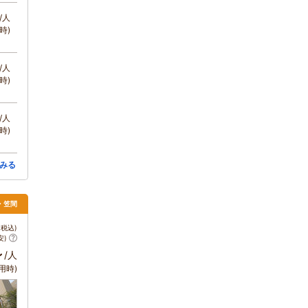
/人
時)
/人
時)
/人
時)
みる
戸・笠間
税込)
安)
～
/人
用時)