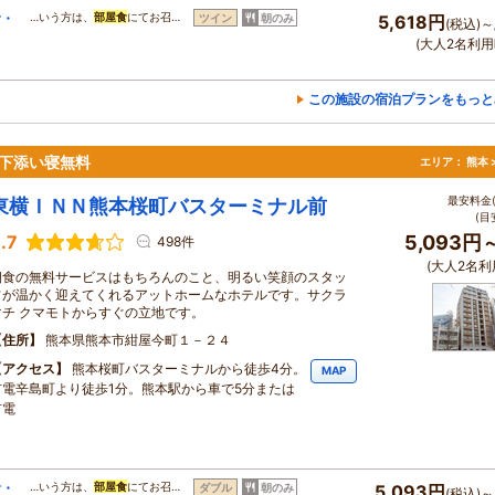
食・
…いう方は、
部屋食
にてお召…
ツイン
朝のみ
5,618円
(税込)～
(大人2名利用
この施設の宿泊プランをもっと
下添い寝無料
エリア：
熊本 
最安料金(
東横ＩＮＮ熊本桜町バスターミナル前
(目
.7
5,093円
498件
(大人2名利
朝食の無料サービスはもちろんのこと、明るい笑顔のスタッ
フが温かく迎えてくれるアットホームなホテルです。サクラ
マチ クマモトからすぐの立地です。
住所
熊本県熊本市紺屋今町１－２４
アクセス
熊本桜町バスターミナルから徒歩4分。
MAP
市電辛島町より徒歩1分。熊本駅から車で5分または
市電
食・
…いう方は、
部屋食
にてお召…
ダブル
朝のみ
5,093円
(税込)～