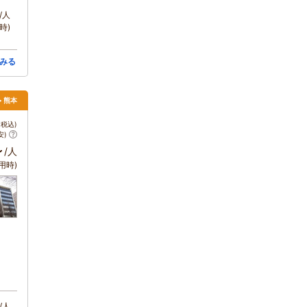
/人
時)
みる
> 熊本
税込)
安)
～
/人
用時)
/人