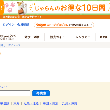
 ～日本最大級の宿・ホテル予約サイト～
ログイン
会員登録
お得な特典をみる
ゃらんパック
遊び・体験
観光ガイド
レンタカー
航空券
（交通＋宿泊）
日帰り・デイユース
ベント
・甲信越
｜
東海
｜
近畿・北陸
｜
中国・四国
｜
九州・沖縄