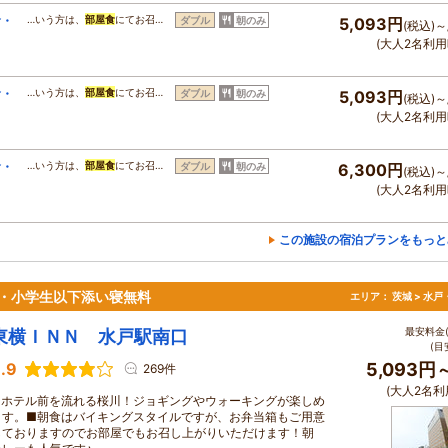
食・
…いう方は、
部屋食
にてお召…
ダブル
朝のみ
5,093円
(税込)～
(大人2名利用
食・
…いう方は、
部屋食
にてお召…
ダブル
朝のみ
5,093円
(税込)～
(大人2名利用
食・
…いう方は、
部屋食
にてお召…
ダブル
朝のみ
6,300円
(税込)～
(大人2名利用
この施設の宿泊プランをもっと
食・小学生以下添い寝無料
エリア：
茨城 > 水
最安料金(
東横ＩＮＮ 水戸駅南口
(目
.9
5,093円
269件
(大人2名利
■ホテル前を流れる桜川！ジョギングやウォーキングが楽しめ
ます。■朝食はバイキングスタイルですが、お弁当箱もご用意
しておりますのでお部屋でもお召し上がりいただけます！朝