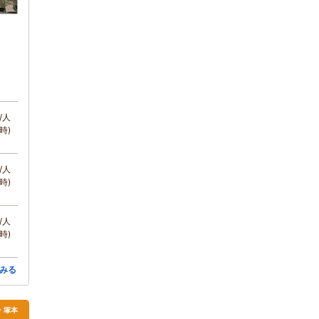
/人
時)
/人
時)
/人
時)
みる
・塚本