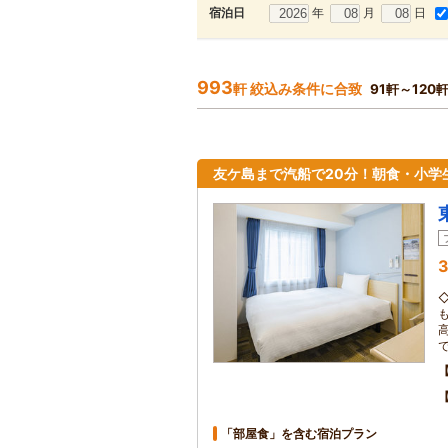
年
月
日
宿泊日
993
軒 絞込み条件に合致
91軒～120
友ケ島まで汽船で20分！朝食・小学
3
高
「部屋食」を含む宿泊プラン