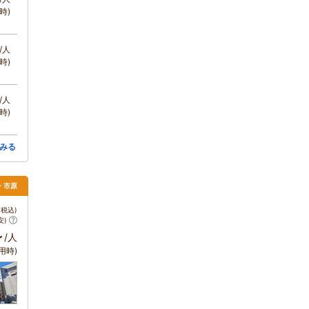
時)
/人
時)
/人
時)
みる
葉・市原
税込)
安)
～
/人
用時)