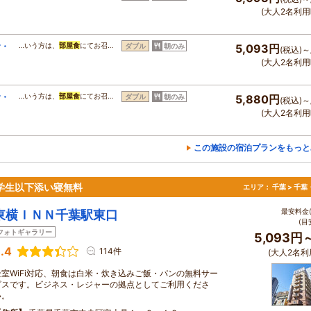
(大人2名利用
食・
…いう方は、
部屋食
にてお召…
ダブル
朝のみ
5,093円
(税込)～
(大人2名利用
食・
…いう方は、
部屋食
にてお召…
ダブル
朝のみ
5,880円
(税込)～
(大人2名利用
この施設の宿泊プランをもっと
学生以下添い寝無料
エリア：
千葉 > 千
最安料金(
東横ＩＮＮ千葉駅東口
(目
フォトギャラリー
5,093円
.4
114件
(大人2名利
全室WiFi対応、朝食は白米・炊き込みご飯・パンの無料サー
ビスです。ビジネス・レジャーの拠点としてご利用くださ
い。