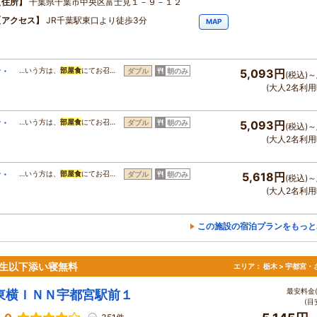
住所
千葉県千葉市中央区富士見１－９－１２
アクセス
JR千葉駅東口より徒歩3分
MAP
食・
…いう方は、
部屋食
にてお召…
ダブル
朝のみ
5,093円
(税込)～
(大人2名利用
食・
…いう方は、
部屋食
にてお召…
ダブル
朝のみ
5,093円
(税込)～
(大人2名利用
食・
…いう方は、
部屋食
にてお召…
ダブル
朝のみ
5,618円
(税込)～
(大人2名利用
この施設の宿泊プランをもっと
生以下添い寝無料
エリア：
栃木 > 宇都宮・
最安料金(
東横ＩＮＮ宇都宮駅前１
(目