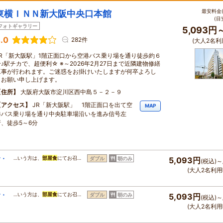
最安料金(
東横ＩＮＮ新大阪中央口本館
(目
フォトギャラリー
5,093円
.0
282件
(大人2名利
JR「新大阪駅」1階正面口から空港バス乗り場を通り徒歩約６
分♪駅チカで、超便利☆ ※～2026年2月27日まで近隣建物修繕
工事が行われます。ご迷惑をお掛けいたしますが何卒よろし
くお願い申し上げます。
住所
大阪府大阪市淀川区西中島５－２－９
アクセス
JR「新大阪駅」 1階正面口を出て空
MAP
港バス乗り場を通り中央駐車場沿いを進み信号左
折、徒歩5～6分
食・
…いう方は、
部屋食
にてお召…
ダブル
朝のみ
5,093円
(税込)～
(大人2名利用
食・
…いう方は、
部屋食
にてお召…
ダブル
朝のみ
5,093円
(税込)～
(大人2名利用