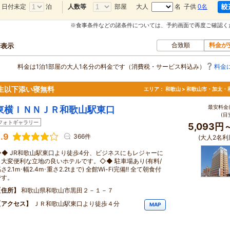
日付未定
泊
部屋
大人
名 子供
0名
人数等
※食事条件などの諸条件については、予約画面で再度ご確認く
合致順
料金が
軒表示
料金は1泊1部屋の大人1名分の料金です（消費税・サービス料込み）
料金
生以下添い寝無料
エリア：
和歌山 > 和歌山市・加太・
最安料金(
東横ＩＮＮＪＲ和歌山駅東口
(目
フォトギャラリー
5,093円
.9
366件
(大人2名利
◇◆ JR和歌山駅東口より徒歩4分、ビジネスにもレジャーに
も大変便利な立地の良いホテルです。◇◆ 駐車場あり(有料/
さ2.1m･幅2.4m･重さ2.2tまで) 全館Wi-Fi完備!! 全て朝食付
です。
住所
和歌山県和歌山市黒田２－１－７
アクセス
ＪＲ和歌山駅東口より徒歩４分
MAP