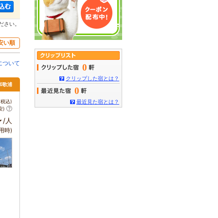
ださい。
安い順
について
0
クリップした宿とは？
和歌浦
0
税込)
最近見た宿とは？
安)
～
/人
用時)