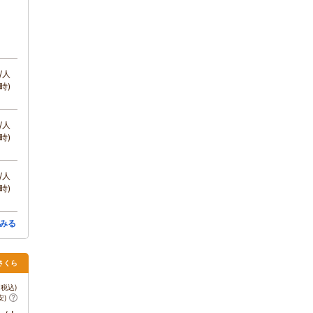
/人
時)
/人
時)
/人
時)
みる
さくら
税込)
安)