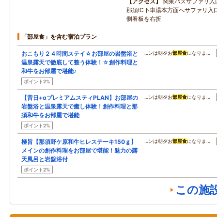
アクセス
関東バスサファリ入
那須IC下車湯本方面へサファリ入口
側看板を右折
「部屋食」を含む宿泊プラン
おこもり２４時間ステイ☆お部屋の岩盤浴と
…ンは朝夕お
部屋食
になりま…
温泉露天で徹底して整う体験！☆創作料理と
和牛をお部屋で堪能♪
ポイント2%
【昔日+αプレミアムスティPLAN】お部屋の
…ンは朝夕お
部屋食
になりま…
岩盤浴と温泉露天で癒し体験！創作料理と那
須和牛をお部屋で堪能
ポイント2%
極旨【那須野ケ原和牛ヒレステーキ150ｇ】
…ンは朝夕お
部屋食
になりま…
メインの創作料理をお部屋で堪能！魅力の露
天風呂と岩盤浴付
ポイント2%
この施