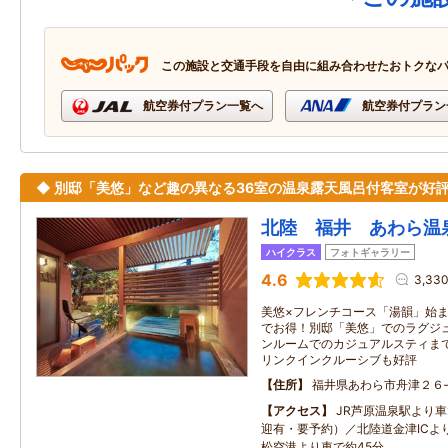
この施設と交通手段を自由に組み合わせたおトクな
航空券付プラン一覧へ
航空券付プラン
◆ 別邸「美悠」など趣の異なる36室の温泉露天風呂付客室が好評
北陸 福井 あわら温
ハイクラス
フォトギャラリー
4.6
3,33
美悠×フレンチコース「湯韻」始ま
でお得！別邸「美悠」でのラグジ
ンルームでのカジュアルスティま
リンクインクルーシブも好評
住所
福井県あわら市舟津２６
アクセス
JR芦原温泉駅より車
迎有・要予約）／北陸道金津ICよ
松空港より車で約45分