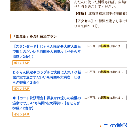
んだんに使った料理も好評。自然
りと時を過ごしてください。
住所
北海道標津郡中標津町養
アクセス
中標津空港より車で
り車で約９０分。
「部屋食」を含む宿泊プラン
【スタンダード】じゃらん限定◆大露天風呂
…ト不可、お
部屋食
は承れま…
で癒しのだいいち時間を大満喫♪♪【せせらぎ
御膳／2食付】
ポイントUP
じゃらん限定◆カップルご夫婦に人気！◇新
…ト不可、お
部屋食
は承れま…
館洋室で過ごすだいいち時間を大満喫！せせ
らぎ御膳／２食付
ポイントUP
◆【カード決済限定】源泉かけ流しの自慢の
…ト不可、お
部屋食
は承れま…
温泉で“だいいち時間”を大満喫♪♪【せせらぎ
御膳／2食付】
ポイントUP
この施