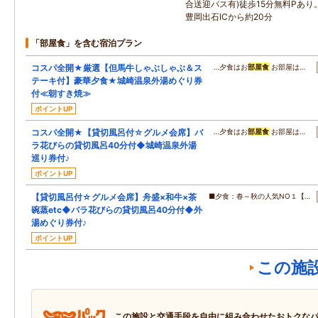
合送迎バス有)徒歩15分無料Pあ
豊岡出石ICから約20分
「部屋食」を含む宿泊プラン
コスパ全開★厳選【但馬牛しゃぶしゃぶ＆ス
…夕食はお
部屋食
お部屋は…
テーキ付】豪華夕食★城崎温泉外湯めぐり券
付≪朝すき焼≫
ポイントUP
コスパ全開★【貸切風呂付☆グルメ会席】バ
…夕食はお
部屋食
お部屋は…
ラ花びらの貸切風呂40分付◆城崎温泉外湯
巡り券付♪
ポイントUP
【貸切風呂付☆グルメ会席】舟盛×和牛×茶
■夕食：春～秋の人気NO１【…
碗蒸etc◆バラ花びらの貸切風呂40分付◆外
湯めぐり券付♪
ポイントUP
この施
この施設と交通手段を自由に組み合わせたおトクな