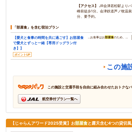
アクセス
JR会津若松駅よりバ
峰前徒歩1分。会津鉄道芦ノ牧温泉
分、要予約。
「部屋食」を含む宿泊プラン
【愛犬と食事の時間を共に過ごす】お部屋食
…お食事はお
部屋食
のため、…
で愛犬とずっと一緒【専用ドッグラン付
き】】
ポイントUP
この施
この施設と交通手段を自由に組み合わせたおトクな
航空券付プラン一覧へ
【じゃらんアワード2025受賞】お
部屋食
と露天含む4つの貸切風