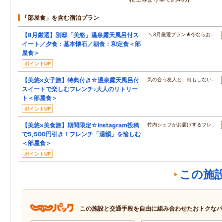
「部屋食」を含む宿泊プラン
【8月厳選】別邸「美悠」温泉露天風呂付ス
＼8月厳選プラン★今ならお…
イート／夕食：基本懐石／朝食：和定食＜部
屋食＞
ポイントUP
【美悠×女子旅】特典付き☆温泉露天風呂付
気の合う友人と、何もしない…
スイートで楽しむフレンチ♪大人のリトリー
ト＜部屋食＞
ポイントUP
【美悠×美食旅】期間限定☆Instagram投稿
竹内シェフがお届けするフレ…
で5,500円引き！フレンチ「湯韻」を愉しむ
＜部屋食＞
ポイントUP
この施
この施設と交通手段を自由に組み合わせたおトクな