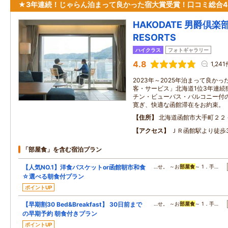
★3年連続！じゃらん泊まって良かった宿大賞受賞！口コミ総合4
HAKODATE 男爵倶楽部
RESORTS
ハイクラス
フォトギャラリー
4.8
1,24
2023年～2025年泊まって良かっ
客・サービス」北海道1位3年連続
チン・ビューバス・バルコニー付
寛ぎ、快適な函館滞在をお約束。
住所
北海道函館市大手町２２
アクセス
ＪＲ函館駅より徒歩
「部屋食」を含む宿泊プラン
【人気NO.1】洋食バスケットor函館朝市和食
…せ。 ～お
部屋食
～ 1．手…
☆選べる朝食付プラン
ポイントUP
【早期割30 Bed&Breakfast】 30日前まで
…せ。 ～お
部屋食
～ 1．手…
の早期予約 朝食付きプラン
ポイントUP