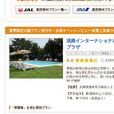
航空券付プラン一覧へ
航空券付プラン
夏季限定の鱧プラン受付中！全室オーシャンビュー 絶景と美食の
淡路インターナショナ
プラザ
フォトギャラリー
宿ブログ新着あり
4.4
2,05
季節の料理が彩る特別な空間で、
旅を。海を望む窓から広がる淡路
の技が光る料理と共に、思い出を
Wi-Fi無料
住所
兵庫県洲本市小路谷１２
アクセス
車/洲本ICより20分
下車、車で10分（送迎あり）
「部屋食」を含む宿泊プラン