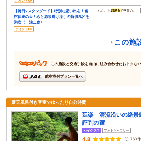
ポイントUP
【特日×スタンダード】特別な思い出を！当
…すめ。 お
部屋食
で季節の…
館伝統の天ぷらと源泉掛け流しの貸切風呂を
満喫〈一泊二食〉
ポイントUP
この施
この施設と交通手段を自由に組み合わせたおトクな
航空券付プラン一覧へ
露天風呂付き客室でゆったり自分時間
延楽 清流沿いの絶景
評判の宿
ハイクラス
フォトギャラリー
4.8
760件