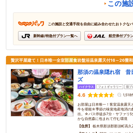
この施
この施設と交通手段を自由に組み合わせたおトクな
新幹線/特急付プラン一覧へ
航空券付プラ
贅沢平屋建て！日本唯一全室
部屋食
岩盤浴温泉露天付16～26畳
那須の温泉隠れ宿 昔
ズ
ハイクラス
フォトギャラリー
宿ブ
4.6
1,518
お部屋は日本唯一！客室温泉露天
牛を堪能☆季節の味覚地産地消の
出。☆バス停徒歩7分・サファリ5
かな自然森に包まれて佇む環境
住所
栃木県那須郡那須町高久