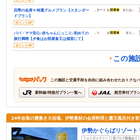
四季の会席☆特選グルメプラン【スタンダー
…タート お
部屋食
または…
ドプラン】
ポイントUP
パパ・ママ安心♪赤ちゃんにっこり♪初めての
…ト お
部屋食
また…
旅行満喫【夕食はお部屋食又は個室にて】
ポイントUP
この施
この施設と交通手段を自由に組み合わせたおトクな
新幹線/特急付プラン一覧へ
航空券付プラ
24年改装の畳敷き大浴場。伊勢素材の会席料理と露天風呂付き客
伊勢かぐらばリゾート 
フォトギャラリー
宿ブログ新着あり