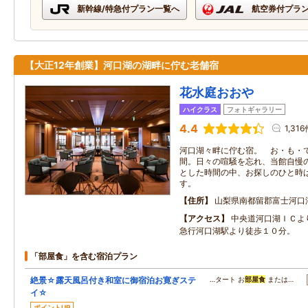
新幹線/特急付プラン一覧へ
航空券付プラ
【大正12年創業】河口湖の湖畔に佇む老舗宿
花水庭おおや
ハイクラス
フォトギャラリー
4.4
1,31
河口湖々畔に佇む宿。 お・も・
間。日々の喧騒を忘れ、当館自慢
とした時間の中、お探しのひと時
す。
住所
山梨県南都留郡富士河口
アクセス
中央道河口湖ＩＣよ
急行河口湖駅より徒歩１０分。
「部屋食」を含む宿泊プラン
絶景☆露天風呂付き和室に御宿泊お寛ぎステ
…タート お
部屋食
または…
イ☆
ポイントUP