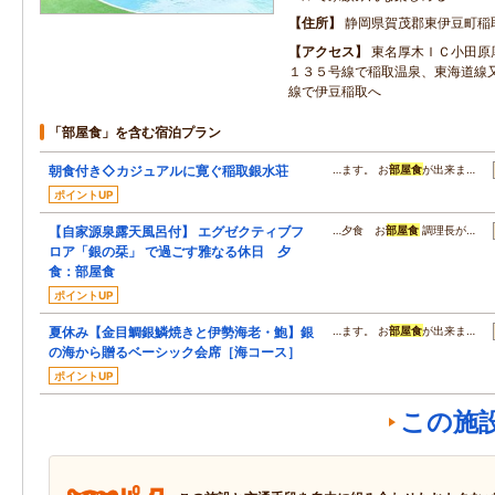
住所
静岡県賀茂郡東伊豆町稲
アクセス
東名厚木ＩＣ小田原
１３５号線で稲取温泉、東海道線
線で伊豆稲取へ
「部屋食」を含む宿泊プラン
朝食付き◇カジュアルに寛ぐ稲取銀水荘
…ます。 お
部屋食
が出来ま…
ポイントUP
【自家源泉露天風呂付】 エグゼクティブフ
…夕食 お
部屋食
調理長が…
ロア「銀の栞」 で過ごす雅なる休日 夕
食：部屋食
ポイントUP
夏休み【金目鯛銀鱗焼きと伊勢海老・鮑】銀
…ます。 お
部屋食
が出来ま…
の海から贈るベーシック会席［海コース］
ポイントUP
この施