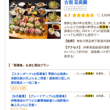
古宿 花長園
フォトギャラリー
4.7
2,52
新鮮な海の幸を使用したお刺身、
ぷらなどの自慢の料理をお
部屋食
源泉かけ流し100％！2つの貸切
いつでも何回でも貸切で！
住所
神奈川県足柄下郡湯河原
アクセス
JR東海道線湯河原
のバスにて約15分 源泉郷バス停
坂登る)
「部屋食」を含む宿泊プラン
【スタンダード×お部屋食】季節のお刺身×
…ラン×お
部屋食
】 春夏秋…
当館伝統の天ぷらをご用意！源泉掛け流しの
貸切風呂＜一泊二食＞
ポイントUP
【8月厳選】【グレードアップ×お部屋食】
…ラン×お
部屋食
】 花長園…
伊勢海老やアワビの豪華海鮮盛り×地野菜の
極上天ぷらに舌鼓！