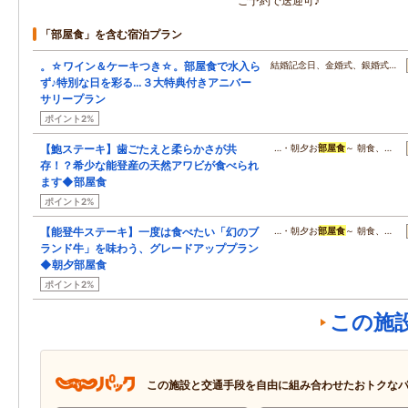
ご予約で送迎可♪
「部屋食」を含む宿泊プラン
。☆ワイン＆ケーキつき☆。部屋食で水入ら
結婚記念日、金婚式、銀婚式…
ず♪特別な日を彩る…３大特典付きアニバー
サリープラン
ポイント2%
【鮑ステーキ】歯ごたえと柔らかさが共
…・朝夕お
部屋食
～ 朝食、…
存！？希少な能登産の天然アワビが食べられ
ます◆部屋食
ポイント2%
【能登牛ステーキ】一度は食べたい「幻のブ
…・朝夕お
部屋食
～ 朝食、…
ランド牛」を味わう、グレードアッププラン
◆朝夕部屋食
ポイント2%
この施
この施設と交通手段を自由に組み合わせたおトクな