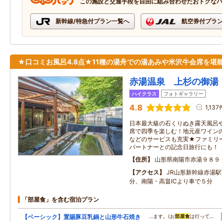
この施設と交通手段を自由に組み合わせたおトクな
新幹線/特急付プラン一覧へ
航空券付プラ
★口コミお風呂4.8点★11種の湯舟での湯あみや米沢牛会席を堪
赤湯温泉 上杉の御湯
ハイクラス
フォトギャラリー
4.8
1,137
日本最大級の石くりぬき露天風呂
席で四季を楽しむ！地元産ワイン
などのサービスも充実★ファミリ
パートナーとの記念日旅行にも！
住所
山形県南陽市赤湯９８９
アクセス
JR山形新幹線赤湯
分、南陽・高畠ICより車で５分
「部屋食」を含む宿泊プラン
【ベーシック】置賜豚豆乳鍋と山形牛石焼き
…ます。(お
部屋食
は行って…