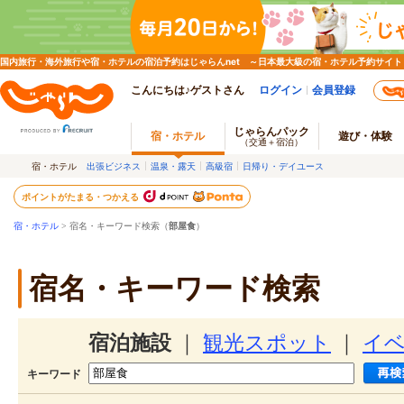
国内旅行・海外旅行や宿・ホテルの宿泊予約はじゃらんnet ～日本最大級の宿・ホテル予約サイト
こんにちは♪ゲストさん
ログイン
会員登録
じゃらんパック
宿・ホテル
遊び・体験
（交通＋宿泊）
宿・ホテル
出張ビジネス
温泉・露天
高級宿
日帰り・デイユース
ポイントがたまる・つかえる
宿・ホテル
> 宿名・キーワード検索（
部屋食
）
宿名・キーワード検索
宿泊施設
｜
観光スポット
｜
イ
キーワード