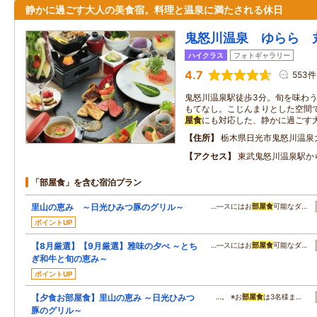
静かに過ごす大人の美食宿。料理と温泉に満たされる休日
鬼怒川温泉 ゆらら 
ハイクラス
フォトギャラリー
4.7
553件
鬼怒川温泉駅徒歩3分。旬を味わ
もてなし。こじんまりとした空間
屋食
にも対応した、静かに過ごす
住所
栃木県日光市鬼怒川温泉大原
アクセス
東武鬼怒川温泉駅か
「部屋食」を含む宿泊プラン
里山の恵み ～日光ひみつ豚のグリル～
…―スにはお
部屋食
可能なダ…
ポイントUP
【8月厳選】【9月厳選】雅味の夕べ ～とち
…―スにはお
部屋食
可能なダ…
ぎ和牛と旬の恵み～
ポイントUP
【夕食お部屋食】里山の恵み ～日光ひみつ
…。 ※お
部屋食
は3名様ま…
豚のグリル～