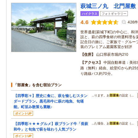
萩城三ノ丸 北門屋敷
ハイクラス
フォトギャラリー
4.6
426件
世界遺産[萩城下町]の中心に、和
設と、萩の四季食材の特選料理を
記念日の旅に、ご家族で・グルー
装のプレミアム庭園客室が好評
住所
山口県萩市堀内210
アクセス
中国自動車道：美祢
路（無料）経由、絵堂ICから約25
り路線バス約70分。
「部屋食」を含む宿泊プラン
【四季彩々】歴史に食に、萩を愉しむスタン
…ります。お
部屋食
の設定（…
ダードプラン。黒毛和牛に萩の地魚、旬堪
能。町並み散策も素敵♪
ポイントUP
【四季彩々★★グルメ】萩ブランド牛「長萩
…た場合、お
部屋食
の設定（…
和牛」と旬魚で萩を味わう人気プラン
ポイントUP