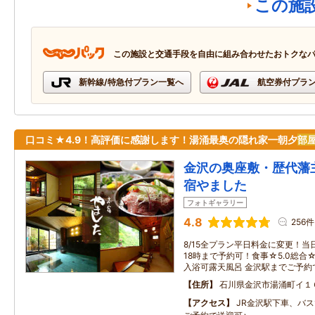
この施
この施設と交通手段を自由に組み合わせたおトクな
新幹線/特急付プラン一覧へ
航空券付プラ
口コミ★4.9！高評価に感謝します！湯涌最奥の隠れ家━朝夕
部
金沢の奥座敷・歴代藩
宿やました
フォトギャラリー
4.8
256件
8/15全プラン平日料金に変更！
18時まで予約可！食事☆5.0総合☆
入浴可露天風呂 金沢駅までご予約
住所
石川県金沢市湯涌町イ１
アクセス
JR金沢駅下車、バスで