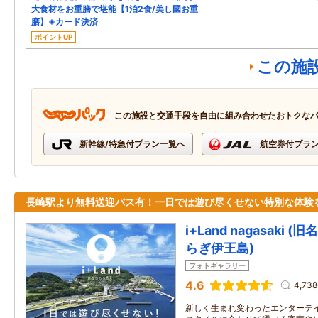
大食材をお重膳で堪能【1泊2食/美し國お重
膳】※カード決済
ポイントUP
この施
この施設と交通手段を自由に組み合わせたおトクな
新幹線/特急付プラン一覧へ
航空券付プラ
長崎駅より無料送迎バス有！一日では遊び尽くせない特別な体験
i+Land nagasaki
らぎ伊王島)
フォトギャラリー
4.6
4,73
新しく生まれ変わったエンターテイ