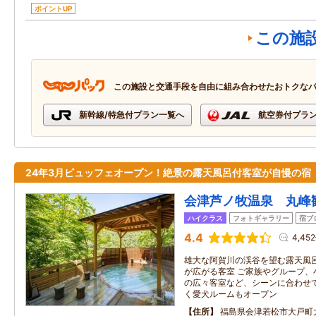
ポイントUP
この施
この施設と交通手段を自由に組み合わせたおトクな
新幹線/特急付プラン一覧へ
航空券付プラ
24年3月ビュッフェオープン！絶景の露天風呂付客室が自慢の宿
会津芦ノ牧温泉 丸峰
ハイクラス
フォトギャラリー
宿ブ
4.4
4,45
雄大な阿賀川の渓谷を望む露天風
が広がる客室 ご家族やグループ、
の広々客室など、シーンに合わせて
く愛犬ルームもオープン
住所
福島県会津若松市大戸町大