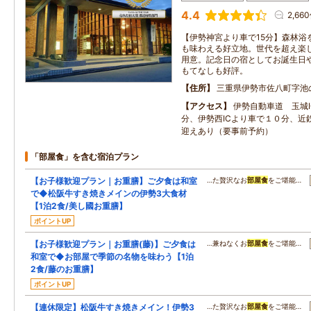
4.4
2,66
【伊勢神宮より車で15分】森林浴
も味わえる好立地。世代を超え楽
用意。記念日の宿としてお誕生日
もてなしも好評。
住所
三重県伊勢市佐八町字池
アクセス
伊勢自動車道 玉城
分、伊勢西ICより車で１０分、近
迎えあり（要事前予約）
「部屋食」を含む宿泊プラン
【お子様歓迎プラン｜お重膳】ご夕食は和室
…た贅沢なお
部屋食
をご堪能…
で◆松阪牛すき焼きメインの伊勢3大食材
【1泊2食/美し國お重膳】
ポイントUP
【お子様歓迎プラン｜お重膳(藤)】ご夕食は
…兼ねなくお
部屋食
をご堪能…
和室で◆お部屋で季節の名物を味わう【1泊
2食/藤のお重膳】
ポイントUP
【連休限定】松阪牛すき焼きメイン！伊勢3
…た贅沢なお
部屋食
をご堪能…