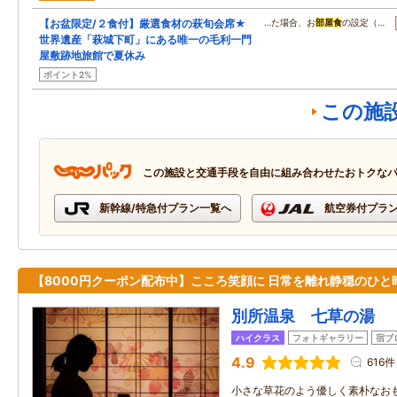
【お盆限定/２食付】厳選食材の萩旬会席★
…た場合、お
部屋食
の設定（…
世界遺産「萩城下町」にある唯一の毛利一門
屋敷跡地旅館で夏休み
ポイント2%
この施
この施設と交通手段を自由に組み合わせたおトクな
新幹線/特急付プラン一覧へ
航空券付プラ
【8000円クーポン配布中】こころ笑顔に 日常を離れ静穏のひと
別所温泉 七草の湯
ハイクラス
フォトギャラリー
宿ブ
4.9
616件
小さな草花のよう優しく素朴なお