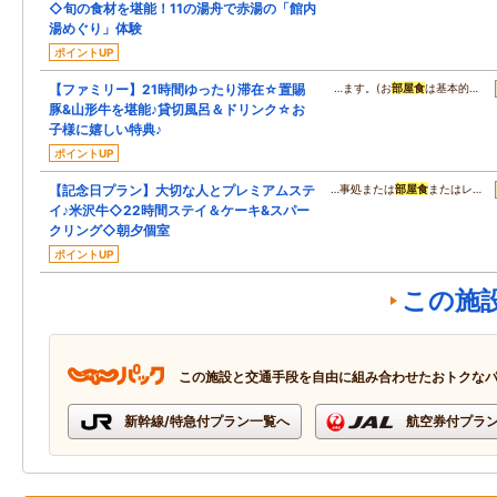
◇旬の食材を堪能！11の湯舟で赤湯の「館内
湯めぐり」体験
ポイントUP
【ファミリー】21時間ゆったり滞在☆置賜
…ます。(お
部屋食
は基本的…
豚&山形牛を堪能♪貸切風呂＆ドリンク☆お
子様に嬉しい特典♪
ポイントUP
【記念日プラン】大切な人とプレミアムステ
…事処または
部屋食
またはレ…
イ♪米沢牛◇22時間ステイ＆ケーキ&スパー
クリング◇朝夕個室
ポイントUP
この施
この施設と交通手段を自由に組み合わせたおトクな
新幹線/特急付プラン一覧へ
航空券付プラ