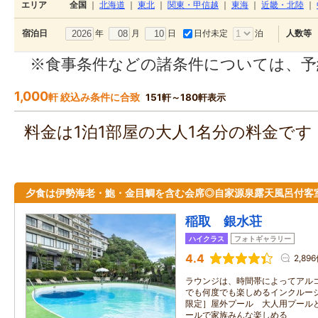
エリア
全国
｜
北海道
｜
東北
｜
関東・甲信越
｜
東海
｜
近畿・北陸
｜
年
月
日
日付未定
泊
宿泊日
人数等
※食事条件などの諸条件については、予
1,000
軒 絞込み条件に合致
151軒～180軒表示
料金は1泊1部屋の大人1名分の料金で
夕食は伊勢海老・鮑・金目鯛を含む会席◎自家源泉露天風呂付客
稲取 銀水荘
ハイクラス
フォトギャラリー
4.4
2,89
ラウンジは、時間帯によってアルコ
でも何度でも楽しめるインクルーシ
限定］屋外プール 大人用プール
ールで家族みんな楽しめる