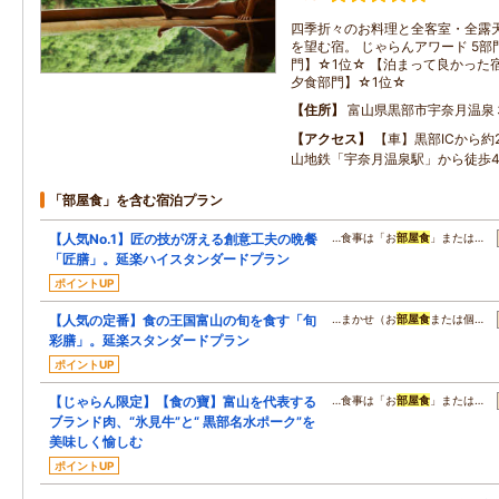
四季折々のお料理と全客室・全露
を望む宿。 じゃらんアワード 5部
門】☆1位☆ 【泊まって良かった
夕食部門】☆1位☆
住所
富山県黒部市宇奈月温泉
アクセス
【車】黒部ICから約
山地鉄「宇奈月温泉駅」から徒歩
「部屋食」を含む宿泊プラン
【人気No.1】匠の技が冴える創意工夫の晩餐
…食事は「お
部屋食
」または…
「匠膳」。延楽ハイスタンダードプラン
ポイントUP
【人気の定番】食の王国富山の旬を食す「旬
…まかせ（お
部屋食
または個…
彩膳」。延楽スタンダードプラン
ポイントUP
【じゃらん限定】【食の寶】富山を代表する
…食事は「お
部屋食
」または…
ブランド肉、“氷見牛”と“ 黒部名水ポーク”を
美味しく愉しむ
ポイントUP