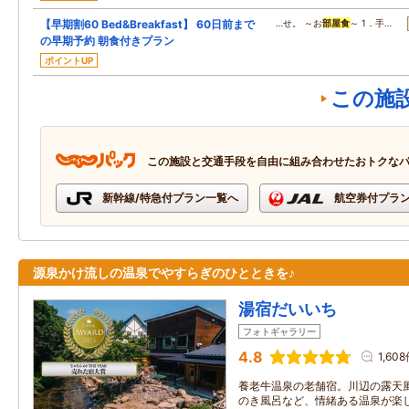
【早期割60 Bed&Breakfast】 60日前まで
…せ。 ～お
部屋食
～ 1．手…
の早期予約 朝食付きプラン
ポイントUP
この施
この施設と交通手段を自由に組み合わせたおトクな
新幹線/特急付プラン一覧へ
航空券付プラ
源泉かけ流しの温泉でやすらぎのひとときを♪
湯宿だいいち
フォトギャラリー
4.8
1,60
養老牛温泉の老舗宿。川辺の露天
のき風呂など、情緒ある温泉が楽