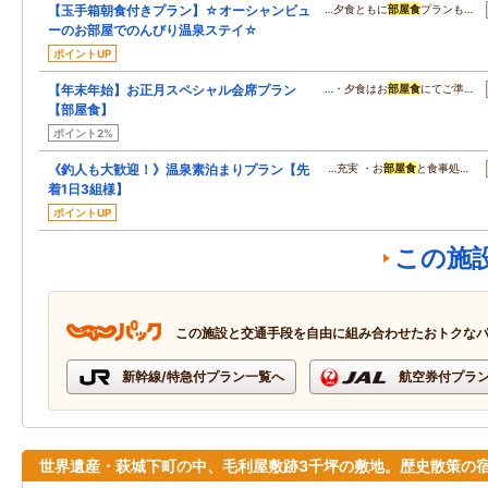
【玉手箱朝食付きプラン】☆オーシャンビュ
…夕食ともに
部屋食
プランも…
ーのお部屋でのんびり温泉ステイ☆
ポイントUP
【年末年始】お正月スペシャル会席プラン
…・夕食はお
部屋食
にてご準…
【部屋食】
ポイント2%
《釣人も大歓迎！》温泉素泊まりプラン【先
…充実 ・お
部屋食
と食事処…
着1日3組様】
ポイントUP
この施
この施設と交通手段を自由に組み合わせたおトクな
新幹線/特急付プラン一覧へ
航空券付プラ
世界遺産・萩城下町の中、毛利屋敷跡3千坪の敷地。歴史散策の