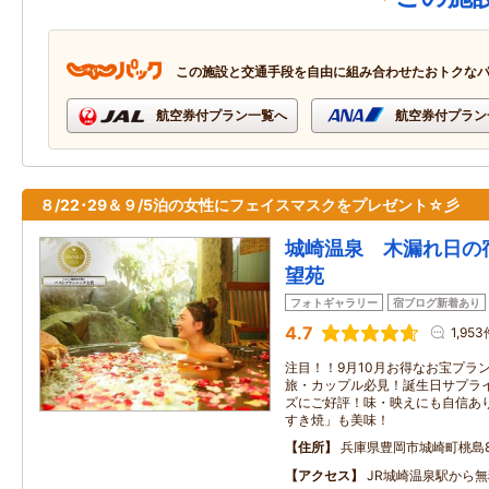
この施設と交通手段を自由に組み合わせたおトクな
航空券付プラン一覧へ
航空券付プラン
８/22･29＆９/5泊の女性にフェイスマスクをプレゼント☆彡
城崎温泉 木漏れ日の
望苑
フォトギャラリー
宿ブログ新着あり
4.7
1,953
注目！！9月10月お得なお宝プラ
旅・カップル必見！誕生日サプラ
ズにご好評！味・映えにも自信あり
すき焼」も美味！
住所
兵庫県豊岡市城崎町桃島8
アクセス
JR城崎温泉駅から無