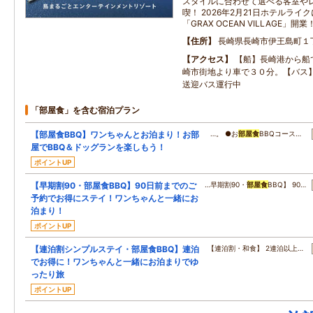
スタイルに合わせて選べる客室や
喫！ 2026年2月21日ホテルラ
「GRAX OCEAN VILLAGE」開業
住所
長崎県長崎市伊王島町１
アクセス
【船】長崎港から船
崎市街地より車で３０分。【バス
送迎バス運行中
「部屋食」を含む宿泊プラン
【部屋食BBQ】ワンちゃんとお泊まり！お部
…。 ●お
部屋食
BBQコース…
屋でBBQ＆ドッグランを楽しもう！
ポイントUP
【早期割90・部屋食BBQ】90日前までのご
…早期割90・
部屋食
BBQ】 90…
予約でお得にステイ！ワンちゃんと一緒にお
泊まり！
ポイントUP
【連泊割シンプルステイ・部屋食BBQ】連泊
【連泊割・和食】 2連泊以上…
でお得に！ワンちゃんと一緒にお泊まりでゆ
ったり旅
ポイントUP