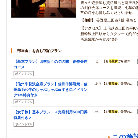
折々の絶景望む貸切風呂と露天風
の創作会席コースを堪能。七草の
常の時をお愉しみくださいませ。
住所
長野県上田市別所温泉１
アクセス
上信越道上田菅平IC
新幹線上田駅からタクシーで約20
所温泉駅から徒歩10分
「部屋食」を含む宿泊プラン
【基本プラン】四季折々の旬の味 創作会席
…せ。 【お
部屋食
ご希望の…
コース
ポイント2%
【信州牛贅沢会席プラン】信州牛溶岩焼＋信
…あり 【お
部屋食
ご希望の…
州黒毛和牛のしゃぶしゃぶorすき焼／ドリン
ク1本特典付き
ポイント2%
【女子旅】基本プラン ＜売店利用500円券
…せ。 【お
部屋食
ご希望の…
特典付き＞
ポイント2%
この施