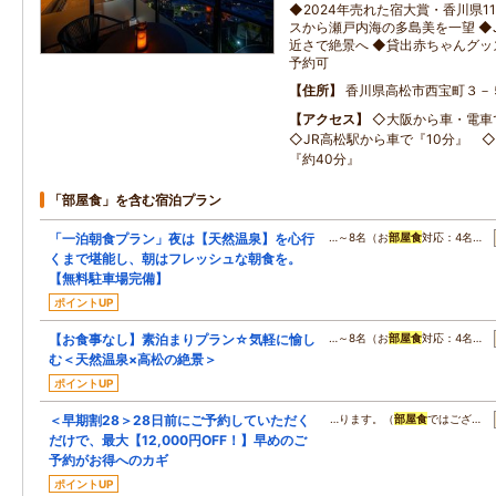
◆2024年売れた宿大賞・香川県11
スから瀬戸内海の多島美を一望 ◆J
近さで絶景へ ◆貸出赤ちゃんグッ
予約可
住所
香川県高松市西宝町３－
アクセス
◇大阪から車・電
◇JR高松駅から車で『10分』 
『約40分』
「部屋食」を含む宿泊プラン
「一泊朝食プラン」夜は【天然温泉】を心行
…～8名（お
部屋食
対応：4名…
くまで堪能し、朝はフレッシュな朝食を。
【無料駐車場完備】
ポイントUP
【お食事なし】素泊まりプラン☆気軽に愉し
…～8名（お
部屋食
対応：4名…
む＜天然温泉×高松の絶景＞
ポイントUP
＜早期割28＞28日前にご予約していただく
…ります。（
部屋食
ではござ…
だけで、最大【12,000円OFF！】早めのご
予約がお得へのカギ
ポイントUP