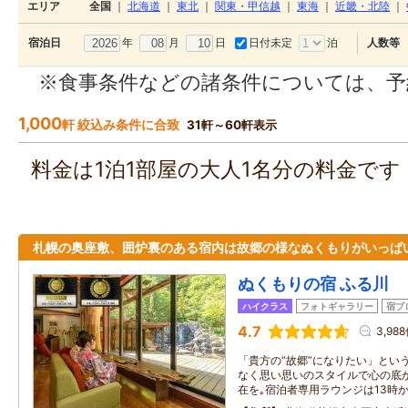
エリア
全国
｜
北海道
｜
東北
｜
関東・甲信越
｜
東海
｜
近畿・北陸
｜
年
月
日
日付未定
泊
宿泊日
人数等
※食事条件などの諸条件については、予
1,000
軒 絞込み条件に合致
31軒～60軒表示
料金は1泊1部屋の大人1名分の料金で
札幌の奥座敷、囲炉裏のある宿内は故郷の様なぬくもりがいっぱ
ぬくもりの宿 ふる川
ハイクラス
フォトギャラリー
宿ブ
4.7
3,98
「貴方の“故郷”になりたい」とい
なく思い思いのスタイルで心の底
在を｡宿泊者専用ラウンジは13時