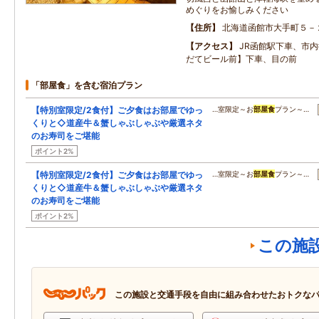
めぐりをお愉しみください
住所
北海道函館市大手町５－
アクセス
JR函館駅下車、市
だてビール前】下車、目の前
「部屋食」を含む宿泊プラン
【特別室限定/2食付】ご夕食はお部屋でゆっ
…室限定～お
部屋食
プラン～…
くりと◇道産牛＆蟹しゃぶしゃぶや厳選ネタ
のお寿司をご堪能
ポイント2%
【特別室限定/2食付】ご夕食はお部屋でゆっ
…室限定～お
部屋食
プラン～…
くりと◇道産牛＆蟹しゃぶしゃぶや厳選ネタ
のお寿司をご堪能
ポイント2%
この施
この施設と交通手段を自由に組み合わせたおトクな