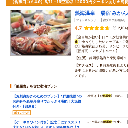
【食事口コミ4.9】8/11～16空室◎！2000円クーポンあり★海
熱海温泉 湯宿 みかん
フォトギャラリー
宿ブログ新着あり
4.7
2,10
【金目鯛が旨い】口コミ夕朝食共に
食
】ゆっくりしたいカップル・ご家
◎】熱海駅徒歩12分、サンビーチ
【熱海初コンセプトルーム】
住所
静岡県熱海市東海岸町１
アクセス
ＪＲ熱海駅改札より
途中にあるため御御足が悪い方は
メです。
「部屋食」を含む宿泊プラン
【お刺身好きのためのプラン】*鮮度抜群*の
…食事は【お
部屋食
】 ※6名…
お刺身を豪華舟盛りでたっぷり堪能！大漁旗
付き♪【部屋食】
ポイントUP
【ケーキ＆ワイン付き】記念日にオススメ！
…ト空間のお
部屋食
で♪ ◆…
大切な1日をお祝いします☆お部屋食◎【ス