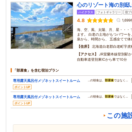
心のリゾート海の別邸
ハイクラス
フォトギャラリー
宿ブ
4.8
1,69
海、空、風、太陽、月、星・・・ 
ます。 白老の土地がもつパワーを
泉から、時間から、 五感全てで体
住所
北海道白老郡白老町字虎
アクセス
JR室蘭本線登別駅
自動車道登別東ICから車で10分
「部屋食」を含む宿泊プラン
専用露天風呂付メゾネットスイートルーム
…の朝食は、
部屋食
ではなく…
ポイントUP
専用露天風呂付メゾネットスイートルーム
…の朝食は、
部屋食
ではなく…
ポイントUP
この施