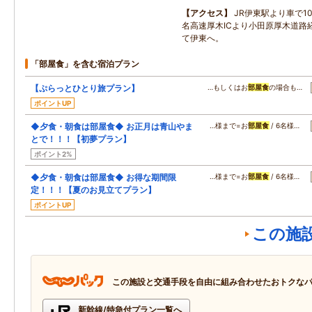
アクセス
JR伊東駅より車で1
名高速厚木ICより小田原厚木道路経
て伊東へ。
「部屋食」を含む宿泊プラン
【ぷらっとひとり旅プラン】
…もしくはお
部屋食
の場合も…
ポイントUP
◆夕食・朝食は部屋食◆ お正月は青山やま
…様まで=お
部屋食
/ 6名様…
とで！！！【初夢プラン】
ポイント2%
◆夕食・朝食は部屋食◆ お得な期間限
…様まで=お
部屋食
/ 6名様…
定！！！【夏のお見立てプラン】
ポイントUP
この施
この施設と交通手段を自由に組み合わせたおトクな
新幹線/特急付プラン一覧へ