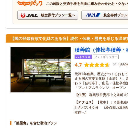
この施設と交通手段を自由に組み合わせたおトクな
航空券付プラン一覧へ
航空券付プラン
【国の登録有形文化財のある宿】現代・伝統・歴史を感じる温泉
積善館（佳松亭積善・
ハイクラス
フォトギャラリー
4.7
1,559
元禄7年創業、歴史がつくるおも
える国の重要文化財【山荘】と、
わう【佳松亭】。山荘・佳松亭宿
「プレミアムラウンジ」オープン
住所
群馬県吾妻郡中之条町大
アクセス
【電車】ＪＲ吾妻線
行きバス４０分 （終点四万温泉
本館へ）
「部屋食」を含む宿泊プラン