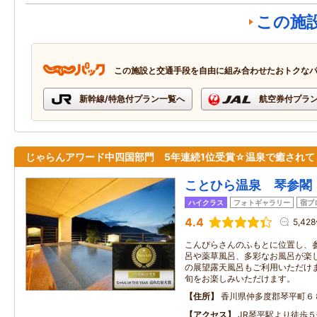
この施
この施設と交通手段を自由に組み合わせたおトクな
新幹線/特急付プラン一覧へ
航空券付プラ
じゃらんアワード中四国部門 5年連続1位受賞☆温泉で癒されて
ことひら温泉 琴参閣
ハイクラス
フォトギャラリー
宿ブ
4.4
5,42
こんぴらさんのふもとに位置し、
呂や薬草風呂、多彩なお風呂が楽
の展望露天風呂もご利用いただけます
旬をお楽しみいただけます。
住所
香川県仲多度郡琴平町６
アクセス
JR琴平駅より徒歩