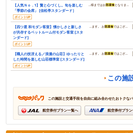
【人気Ｎｏ．1】贅と心づくし。旬を楽しむ
…様まではお
部屋食
となりま…
「季節の会席」 [佳松亭スタンダード］
ポイントUP
【四ツ星 和モダン客室】懐かしさと新しさ
…ます。 お
部屋食
ではござ…
が共存するベットルーム付モダン客室 [スタ
ンダード]
ポイントUP
【職人の技冴える／浪漫の山荘】ゆったりと
…ます。 お
部屋食
ではござ…
した時間を楽しむ山荘標準室 [スタンダード]
ポイントUP
この施
この施設と交通手段を自由に組み合わせたおトクな
航空券付プラン一覧へ
航空券付プラン