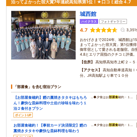
泊ってよかった宿大賞7年連続高知県第1位！★口コミ総合４.7
城西館
ハイクラス
フォトギャラリー
4.7
3,35
おかげさまで2024年、城西館は1
まってよかった宿大賞」第1位獲
御常宿として愛される老舗宿。自慢
4.8とエリア屈指のクチコミ評価。
住所
高知県高知市上町２－５
アクセス
高知自動車道高知Ｉ
分。JR高知駅より車で１０分
「部屋食」を含む宿泊プラン
【お部屋食確約】鰹の藁焼きタタキはもちろ
…◆夕食はお
部屋食
確約・１…
ん！豪快な皿鉢料理や土佐の珍味を味わう１
泊２食付きプラン
ポイントUP
お部屋食確約！【事前カード決済限定】鰹の
…★夕食はお
部屋食
確約・１…
藁焼きタタキや豪快な皿鉢料理を味わう