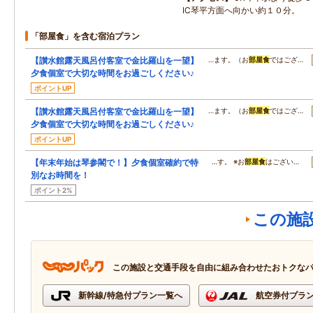
IC琴平方面へ向かい約１０分。
「部屋食」を含む宿泊プラン
【讃水館露天風呂付客室で金比羅山を一望】
…ます。（お
部屋食
ではござ…
夕食個室で大切な時間をお過ごしください♪
ポイントUP
【讃水館露天風呂付客室で金比羅山を一望】
…ます。（お
部屋食
ではござ…
夕食個室で大切な時間をお過ごしください♪
ポイントUP
【年末年始は琴参閣で！】夕食個室確約で特
…す。 ※お
部屋食
はござい…
別なお時間を！
ポイント2%
この施
この施設と交通手段を自由に組み合わせたおトクな
新幹線/特急付プラン一覧へ
航空券付プラ