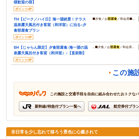
様歓迎の宿】
ポイントUP
TH【ピーク／ハイ日】海一望絶景！テラス
■夕食／お
部屋食
／和会席■…
温泉露天風呂付き客室（和洋室）に泊る♪夕
食部屋食プラン
ポイントUP
SH【じゃらん限定】夕食部屋食♪海一望の温
…■夕食／お
部屋食
／和会席…
泉露天風呂付き客室（和洋室）♪【直前割】
ポイントUP
この施
この施設と交通手段を自由に組み合わせたおトクな
新幹線/特急付プラン一覧へ
航空券付プラ
非日常を少し忘れて移ろう景色に心癒されて