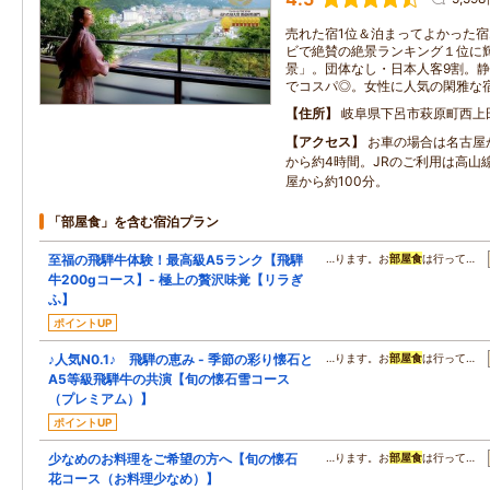
売れた宿1位＆泊まってよかった宿
ビで絶賛の絶景ランキング１位に
景」。団体なし・日本人客9割。静
でコスパ◎。女性に人気の閑雅な
住所
岐阜県下呂市萩原町西上田2
アクセス
お車の場合は名古屋
から約4時間。JRのご利用は高山
屋から約100分。
「部屋食」を含む宿泊プラン
至福の飛騨牛体験！最高級A5ランク【飛騨
…ります。お
部屋食
は行って…
牛200gコース】- 極上の贅沢味覚【リラぎ
ふ】
ポイントUP
♪人気N0.1♪ 飛騨の恵み - 季節の彩り懐石と
…ります。お
部屋食
は行って…
A5等級飛騨牛の共演【旬の懐石雪コース
（プレミアム）】
ポイントUP
少なめのお料理をご希望の方へ【旬の懐石
…ります。お
部屋食
は行って…
花コース（お料理少なめ）】