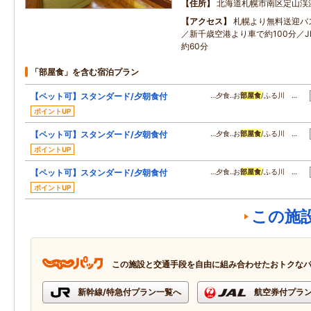
住所
北海道札幌市南区定山渓
アクセス
札幌より無料送迎バ
／新千歳空港より車で約100分／
約60分
「部屋食」を含む宿泊プラン
【ペット可】スタンダード/夕朝食付
…夕食‥お
部屋食
/ふる川 …
ポイントUP
【ペット可】スタンダード/夕朝食付
…夕食‥お
部屋食
/ふる川 …
ポイントUP
【ペット可】スタンダード/夕朝食付
…夕食‥お
部屋食
/ふる川 …
ポイントUP
この施
この施設と交通手段を自由に組み合わせたおトクな
新幹線/特急付プラン一覧へ
航空券付プラ