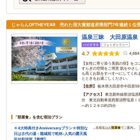
じゃらんOFTHEYEAR 売れた宿大賞都道府県部門7年連続１位
温泉三昧 大田原温泉
ハイクラス
フォトギャラリー
4.7
4,68
【女性に寄り添う美肌の宿】をコ
すらぎの空間をご用意 肌をやさし
も高くお肌をすべすべにしてくれま
とときをお過ごしください。
住所
栃木県大田原市中田原593
アクセス
東北新幹線那須塩原
分 東北自動車道西那須野塩原Ｉ
へ約１２キロ約25分
「部屋食」を含む宿泊プラン
☆4大特典付きAnniversaryプラン☆特別な
…名様迄はお
部屋食
でご案内…
日は古代の湯：龍城苑で乾杯♪人気の露天風
呂付和洋室【禁煙】