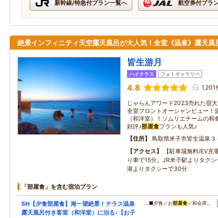
新幹線/特急付プラン一覧へ
航空券付プラ
絶景インフィニティ天空露天風呂が大人気！全室《温泉》露天風
皆生游月
ハイクラス
フォトギャラリー
4.8
1,20
じゃらんアワード2023売れた宿
全室フロントオーシャンビュー！
（和洋室）！ソムリエチームの和
好評♪
部屋食
プランも人気♪
住所
鳥取県米子市皆生温泉３
アクセス
【駐車場無料/EV充
り車で15分。JR米子駅よりタクシ
港よりタクシーで30分
「部屋食」を含む宿泊プラン
SH【夕食部屋食】海一望絶景！テラス温泉
…■夕食／お
部屋食
／和会席…
露天風呂付き客室（和洋室）に泊る♪【お子