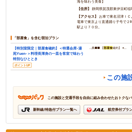
海を味わう美食】
住所
静岡県賀茂郡東伊豆町稲取1
アクセス
お車で東名沼津ＩＣ
電車で東京より直通踊り子号で２
駅より７０分。
「部屋食」を含む宿泊プラン
【特別室限定｜部屋食確約】＜特選会席-湯
…典■■ 【
部屋食
確約】 ※…
苑Yuen-＞料理長渾身の一皿を客室で味わう
特別なひととき
ポイントUP
この施
この施設と交通手段を自由に組み合わせたおトクな
新幹線/特急付プラン一覧へ
航空券付プラ