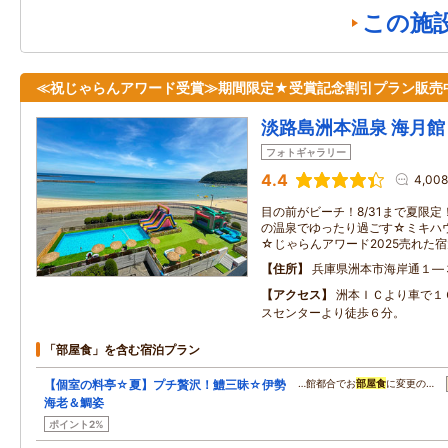
この施
≪祝じゃらんアワード受賞≫期間限定★受賞記念割引プラン販売
淡路島洲本温泉 海月館
フォトギャラリー
4.4
4,00
目の前がビーチ！8/31まで夏限定
の温泉でゆったり過ごす☆ミキハ
☆じゃらんアワード2025売れた宿大
住所
兵庫県洲本市海岸通１―
アクセス
洲本ＩＣより車で１
スセンターより徒歩６分。
「部屋食」を含む宿泊プラン
【個室の料亭☆夏】プチ贅沢！鱧三昧☆伊勢
…館都合でお
部屋食
に変更の…
海老＆鯛姿
ポイント2%