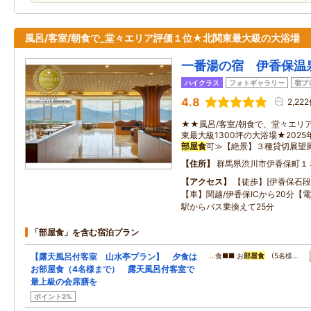
風呂/客室/朝食で_堂々エリア評価１位★北関東最大級の大浴場
一番湯の宿 伊香保温
ハイクラス
フォトギャラリー
宿ブ
4.8
2,22
★★風呂/客室/朝食で、堂々エリア
東最大級1300坪の大浴場★202
部屋食
可≫【絶景】３種貸切展望
住所
群馬県渋川市伊香保町１
アクセス
【徒歩】[伊香保石
【車】関越/伊香保ICから20分【電
駅からバス乗換えて25分
「部屋食」を含む宿泊プラン
【露天風呂付客室 山水亭プラン】 夕食は
…食■■ お
部屋食
(5名様…
お部屋食（4名様まで） 露天風呂付客室で
最上級の会席膳を
ポイント2%