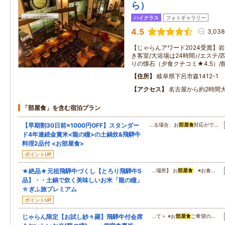
ら）
ハイクラス
フォトギャラリー
4.5
3,03
【じゃらんアワード2024受賞】岩
き客室/大浴場は24時間♪/エステ
りの懐石（夕食クチコミ★4.5）/館
住所
岐阜県下呂市森1412-1
アクセス
名古屋から約2時間
「部屋食」を含む宿泊プラン
【早期割30日前×1000円OFF】スタンダー
…る場合、お
部屋食
対応がで…
ド4年連続金賞米<龍の瞳>の土鍋炊&飛騨牛
料理2品付 <お部屋食>
ポイントUP
★絶品★元祖飛騨牛づくし【とろり飛騨牛5
…場所】 お
部屋食
※お食…
品】・・土鍋で炊く美味しいお米「龍の瞳」
☆ぎふ旅プレミアム
ポイントUP
じゃらん限定【お試し紗々羅】飛騨牛付会席
…て＞ ※お
部屋食
ご希望の…