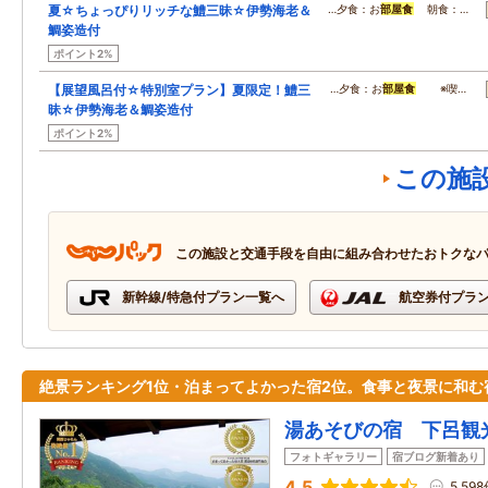
夏☆ちょっぴりリッチな鱧三昧☆伊勢海老＆
…夕食：お
部屋食
朝食：…
鯛姿造付
ポイント2%
【展望風呂付☆特別室プラン】夏限定！鱧三
…夕食：お
部屋食
※喫…
昧☆伊勢海老＆鯛姿造付
ポイント2%
この施
この施設と交通手段を自由に組み合わせたおトクな
新幹線/特急付プラン一覧へ
航空券付プラ
絶景ランキング1位・泊まってよかった宿2位。食事と夜景に和む
湯あそびの宿 下呂観
フォトギャラリー
宿ブログ新着あり
4.5
5,59