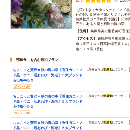
4.7
2,07
＼涼♪泳ぎイカ漁スタート／ノド
住の旨い食材を当館オリジナル料
解禁松葉ガニ予約受付開始】日本海
高台にある夕陽と料理自慢の宿
住所
兵庫県美方郡香美町香住区
アクセス
舞鶴若狭自動車道→
道（春日ＩＣ→日高神鍋高原ＩＣ
道１７８号→香住
「部屋食」を含む宿泊プラン
ちょこっと贅沢☆秋の海の幸【香住ガニ・ノ
…個室または
部屋食
にてご用…
ド黒・ウニ・活あわび・海老】５大ブランド
＆但馬牛ＤＸ
ポイントUP
ちょこっと贅沢☆秋の海の幸【香住ガニ・ノ
…個室または
部屋食
にてご用…
ド黒・ウニ・活あわび・海老】５大ブランド
＆但馬牛ＤＸ
ポイントUP
ちょこっと贅沢☆秋の海の幸【香住ガニ・ノ
…個室または
部屋食
にてご用…
ド黒・ウニ・活あわび・海老】５大ブランド