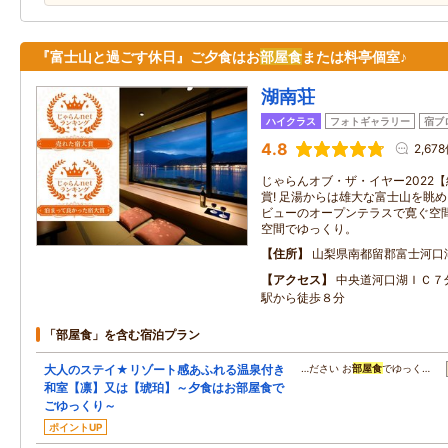
『富士山と過ごす休日』ご夕食はお
部屋食
または料亭個室♪
湖南荘
ハイクラス
フォトギャラリー
宿ブ
4.8
2,67
じゃらんオブ・ザ・イヤー2022
賞! 足湯からは雄大な富士山を眺
ビューのオープンテラスで寛ぐ空
空間でゆっくり。
住所
山梨県南都留郡富士河口湖
アクセス
中央道河口湖ＩＣ７
駅から徒歩８分
「部屋食」を含む宿泊プラン
大人のステイ★リゾート感あふれる温泉付き
…ださい お
部屋食
でゆっく…
和室【凛】又は【琥珀】～夕食はお部屋食で
ごゆっくり～
ポイントUP