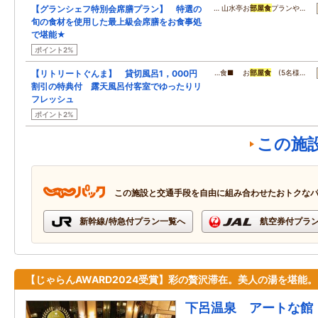
【グランシェフ特別会席膳プラン】 特選の
… 山水亭お
部屋食
プランや…
旬の食材を使用した最上級会席膳をお食事処
で堪能★
ポイント2%
【リトリートぐんま】 貸切風呂1，000円
…食■ お
部屋食
(5名様…
割引の特典付 露天風呂付客室でゆったりリ
フレッシュ
ポイント2%
この施
この施設と交通手段を自由に組み合わせたおトクな
新幹線/特急付プラン一覧へ
航空券付プラ
【じゃらんAWARD2024受賞】彩の贅沢滞在。美人の湯を堪能。
下呂温泉 アートな館