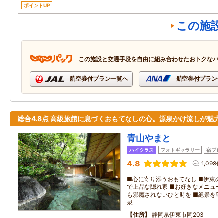
ポイントUP
この施
この施設と交通手段を自由に組み合わせたおトクな
航空券付プラン一覧へ
航空券付プラン
総合4.8点 高級旅館に息づくおもてなしの心。源泉かけ流しが魅
青山やまと
ハイクラス
フォトギャラリー
宿ブ
4.8
1,09
■心に寄り添うおもてなし ■伊東
で上品な隠れ家 ■お好きなメニュ
も邪魔されないひと時を ■絶景を望
泉
住所
静岡県伊東市岡203