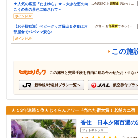
★人気の客室『たまゆら』★～大きな窓の向
…会席膳◇お
部屋食
でゆっく…
こうの湖の景色に癒されて～
ポイントUP
【お子様歓迎】ベビーグッズ貸出＆夕食はお
…夕食－ お
部屋食
でゆっく…
部屋食でパパママ安心♪
ポイントUP
この施
この施設と交通手段を自由に組み合わせたおトクな
新幹線/特急付プラン一覧へ
航空券付プラ
★１3年連続１位★じゃらんアワード売れた宿大賞！老舗カニ宿
香住 日本夕陽百選の
フォトギャラリー