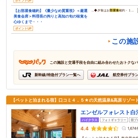
ポイントUP
【お部屋食確約】《量少なめ質重視》＜厳選
…◆夕食はお
部屋食
確約・１…
美食会席＞料理長の拘りと高知の旬の味覚を
心ゆくまで・・・
ポイントUP
この施
この施設と交通手段を自由に組み合わせたおトクな
新幹線/特急付プラン一覧へ
航空券付プラ
【ペットと泊まれる宿】口コミ４．５★の天然温泉&高原リゾート
エンゼルフォレスト白
ハイクラス
フォトギャラリー
宿ブ
4.4
1,67