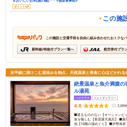
＆おいしいお米[龍の瞳]・・<個室食事処>
ポイントUP
この施
この施設と交通手段を自由に組み合わせたおトクな
新幹線/特急付プラン一覧へ
航空券付プラ
水平線に溶けこむ湯浴みを独占。天然温泉と美食に心ほどかれる
絶景温泉と魚介満腹の
ル湯苑
ハイクラス
フォトギャラリー
4.6
2,96
■遮るもののない【オーシャンビュ
泉を愉しむ【客室露天風呂】 ■展
他【16種の湯めぐり】 ■伊勢海