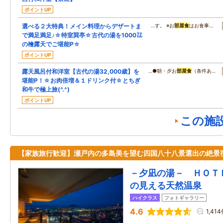
ポイントUP
選べる２大特典！メイン料理からデザートま
…す。 ※お
部屋食
はお食事…
で満足満足♪☆特室巽亭☆古代の湯を1000㍑
の檜露天でご堪能P☆
ポイントUP
露天風呂付和洋室【古代の湯32,000歳】を
…●朝・夕お
部屋食
（条件あ…
堪能P！☆お肉倍増＆１ドリンク付☆とちぎ
和牛で極上旅(^.^)
ポイントUP
この施
【家族旅行歓迎】瀬戸内の多島美を望む四国八十八景選出の絶景
－夕凪の湯－ ＨＯＴ
の見える天然温泉
ハイクラス
フォトギャラリー
4.6
1,41