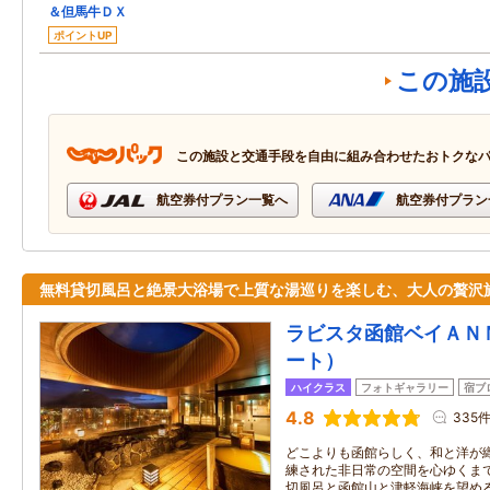
＆但馬牛ＤＸ
ポイントUP
この施
この施設と交通手段を自由に組み合わせたおトクな
航空券付プラン一覧へ
航空券付プラン
無料貸切風呂と絶景大浴場で上質な湯巡りを楽しむ、大人の贅沢
ラビスタ函館ベイＡＮ
ート）
ハイクラス
フォトギャラリー
宿ブ
4.8
335
どこよりも函館らしく、和と洋が
練された非日常の空間を心ゆくまで
切風呂と函館山と津軽海峡を望め