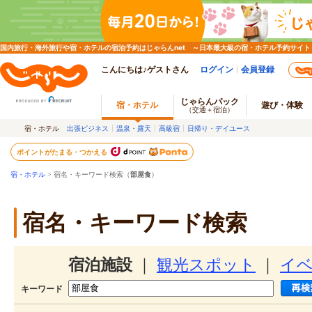
国内旅行・海外旅行や宿・ホテルの宿泊予約はじゃらんnet ～日本最大級の宿・ホテル予約サイト
こんにちは♪ゲストさん
ログイン
会員登録
じゃらんパック
宿・ホテル
遊び・体験
（交通＋宿泊）
宿・ホテル
出張ビジネス
温泉・露天
高級宿
日帰り・デイユース
ポイントがたまる・つかえる
宿・ホテル
> 宿名・キーワード検索（
部屋食
）
宿名・キーワード検索
宿泊施設
｜
観光スポット
｜
イ
キーワード