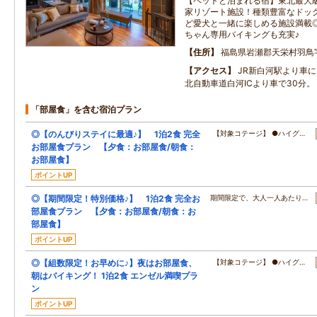
【ペットと泊まれる宿】東北最大級
家リゾート施設！種類豊富なドッ
ど愛犬と一緒に楽しめる施設満載
ちゃん専用バイキングも充実♪
住所
福島県岩瀬郡天栄村羽鳥
アクセス
JR新白河駅より車に
北自動車道白河ICより車で30分。
「部屋食」を含む宿泊プラン
◎【のんびりステイに最適♪】 1泊2食 完全
【対象コテージ】 ●ハイグ…
お部屋食プラン 【夕食：お部屋食/朝食：
お部屋食】
ポイントUP
◎【期間限定！特別価格♪】 1泊2食 完全お
期間限定で、大人一人あたり…
部屋食プラン 【夕食：お部屋食/朝食：お
部屋食】
ポイントUP
◎【組数限定！お早めに♪】夜はお部屋食、
【対象コテージ】 ●ハイグ…
朝はバイキング！ 1泊2食 エンゼル満喫プラ
ン
ポイントUP