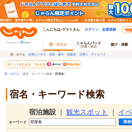
国内旅行・海外旅行や宿・ホテルの宿泊予約はじゃらんnet ～日本最大級の宿・ホテル予約サイト
こんにちは♪ゲストさん
ログイン
会員登録
じゃらんパック
宿・ホテル
遊び・体験
（交通＋宿泊）
宿・ホテル
出張ビジネス
温泉・露天
高級宿
日帰り・デイユース
ポイントがたまる・つかえる
宿・ホテル
> 宿名・キーワード検索（
部屋食
）
宿名・キーワード検索
宿泊施設
｜
観光スポット
｜
イ
キーワード