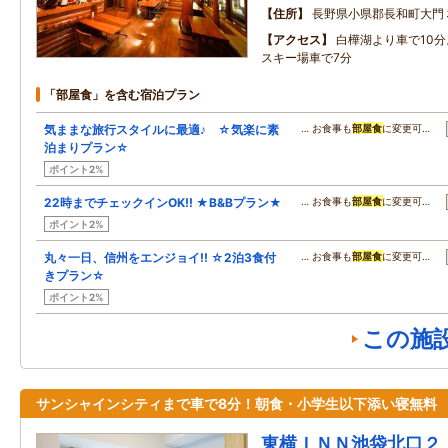
住所
長野県小県郡長和町大門
アクセス
白樺湖より車で10
スキー場車で7分
「部屋食」を含む宿泊プラン
気ままな旅行スタイルに最適♪ ☆気楽に素
… お食事も
部屋食
に変更可…
泊まりプラン☆
ポイント2%
22時までチェックインOK!! ★B&Bプラン★
… お食事も
部屋食
に変更可…
ポイント2%
丸々一日、信州をエンジョイ!! ☆2泊3食付
… お食事も
部屋食
に変更可…
きプラン☆
ポイント2%
この施
サンシャインシティまで車で8分！朝食・小学生以下添い寝無料
東横ＩＮＮ池袋北口２