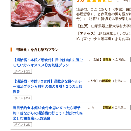
3.6
湯治宿、ここにあり！《本館》独
春屋源泉）」と赤茶色の濁り湯が
号）」《別館》貸切で温泉が楽し
住所
山形県最上郡大蔵村大字
アクセス
JR新庄駅よりバスに
IC（東北中央自動車道）よりお車
「部屋食」を含む宿泊プラン
【湯治宿・本館／朝食付】日中は自由に過ご
… 【朝食】
部屋食
＜女将自…
したい方へオススメ◎お気軽プラン
ポイント2%
【湯治宿・本館／2食付】品数少な目ヘルシ
…夕食】お
部屋食
＜肘折の…
ー湯治プラン★肘折の旬の食材と2つの天然
温泉
ポイント2%
当日予約◆本館/2食付◆思い立ったら即予
… ☆
部屋食
をご用意…
約！昔ながらの湯治宿に行こう！肘折の旬を
楽しむ和食膳×天然温泉
ポイント2%