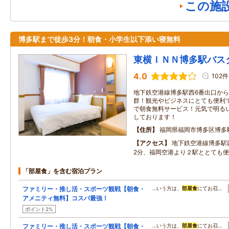
この施
博多駅まで徒歩3分！朝食・小学生以下添い寝無料
東横ＩＮＮ博多駅バス
4.0
102件
地下鉄空港線博多駅西6番出口から
群！観光やビジネスにとても便利
で朝食無料サービス！元気で明る
しております！
住所
福岡県福岡市博多区博多
アクセス
地下鉄空港線博多駅
2分、福岡空港より２駅ととても
「部屋食」を含む宿泊プラン
ファミリー・推し活・スポーツ観戦【朝食・
…いう方は、
部屋食
にてお召…
アメニティ無料】コスパ最強！
ポイント2%
ファミリー・推し活・スポーツ観戦【朝食・
…いう方は、
部屋食
にてお召…