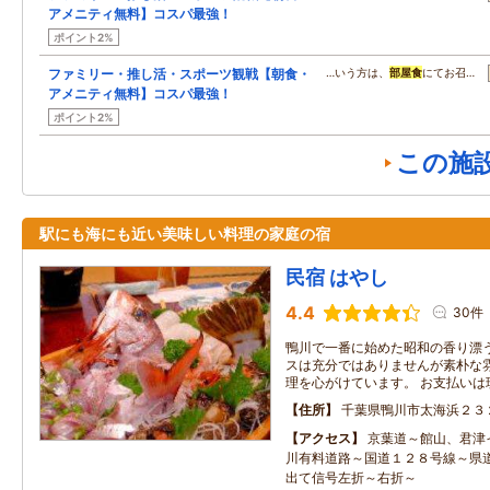
アメニティ無料】コスパ最強！
ポイント2%
ファミリー・推し活・スポーツ観戦【朝食・
…いう方は、
部屋食
にてお召…
アメニティ無料】コスパ最強！
ポイント2%
この施
駅にも海にも近い美味しい料理の家庭の宿
民宿 はやし
4.4
30件
鴨川で一番に始めた昭和の香り漂
スは充分ではありませんが素朴な
理を心がけています。 お支
住所
千葉県鴨川市太海浜２３
アクセス
京葉道～館山、君津
川有料道路～国道１２８号線～県
出て信号左折～右折～