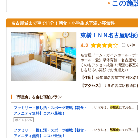
この施
名古屋城まで車で11分！朝食・小学生以下添い寝無料
東横ＩＮＮ名古屋駅桜
4.2
87件
名古屋ドーム・ガイシホール・ポ
ホール・愛知県体育館・名古屋城
くのもアクセス抜群！清潔な客室
しを明るい笑顔でお出迎え♪♪
住所
愛知県名古屋市中村区名
アクセス
ＪＲ名古屋駅桜通口
「部屋食」を含む宿泊プラン
ファミリー・推し活・スポーツ観戦【朝食・
…いう方は、
部屋食
にてお召…
アメニティ無料】コスパ最強！
ポイント2%
ファミリー・推し活・スポーツ観戦【朝食・
…いう方は、
部屋食
にてお召…
アメニティ無料】コスパ最強！