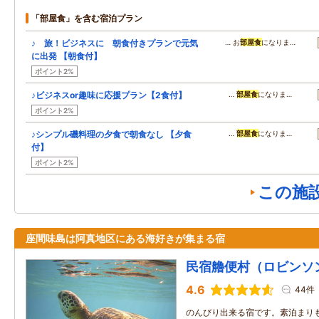
「部屋食」を含む宿泊プラン
♪ 旅！ビジネスに 朝食付きプランで元気
… お
部屋食
になりま…
に出発 【朝食付】
ポイント2%
♪ビジネスor趣味に応援プラン【2食付】
…
部屋食
になりま…
ポイント2%
♪シンプル磯料理の夕食で朝食なし 【夕食
…
部屋食
になりま…
付】
ポイント2%
この施
座間味島は阿真地区にある海好きが集まる宿
民宿艪便村（ロビンソ
4.6
44件
のんびり出来る宿です。素泊まり