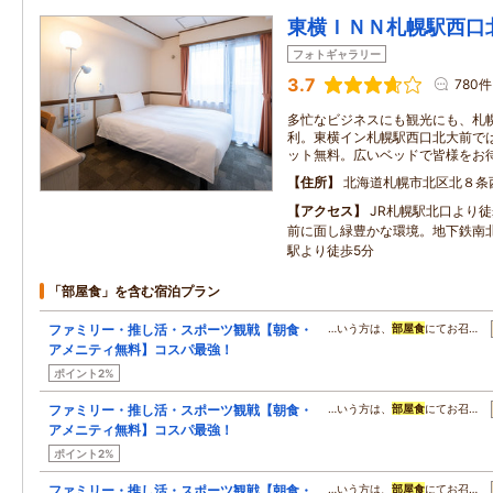
東横ＩＮＮ札幌駅西口
フォトギャラリー
3.7
780件
多忙なビジネスにも観光にも、札
利。東横イン札幌駅西口北大前で
ット無料。広いベッドで皆様をお
住所
北海道札幌市北区北８条
アクセス
JR札幌駅北口より
前に面し緑豊かな環境。地下鉄南
駅より徒歩5分
「部屋食」を含む宿泊プラン
ファミリー・推し活・スポーツ観戦【朝食・
…いう方は、
部屋食
にてお召…
アメニティ無料】コスパ最強！
ポイント2%
ファミリー・推し活・スポーツ観戦【朝食・
…いう方は、
部屋食
にてお召…
アメニティ無料】コスパ最強！
ポイント2%
ファミリー・推し活・スポーツ観戦【朝食・
…いう方は、
部屋食
にてお召…