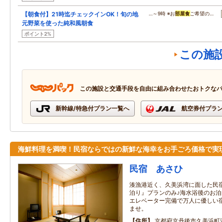
【朝食付】21時迄チェックインOK！旬の地
…～9時 ※お
部屋食
ご希望の…
元野菜を使った純和風朝食
ポイント2%
この施
この施設と交通手段を自由に組み合わせたおトクな
新幹線/特急付プラン一覧へ
航空券付プラ
海鮮料理を満喫！民宿ならではの新鮮な海幸をお手ごろ価格で実
民宿 あさひ
湊漁港近く、久美浜湾に面した民
泊り』プランのみ♪海水浴後のお
エレベーター完備で万人に優しい
ませ。
住所
京都府京丹後市久美浜町