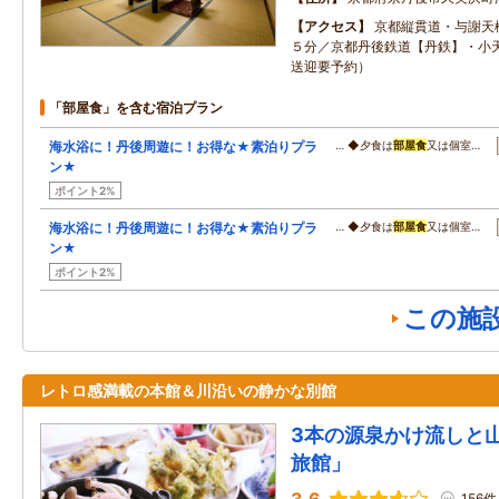
アクセス
京都縦貫道・与謝天
５分／京都丹後鉄道【丹鉄】・小
送迎要予約）
「部屋食」を含む宿泊プラン
海水浴に！丹後周遊に！お得な★素泊りプラ
… ◆夕食は
部屋食
又は個室…
ン★
ポイント2%
海水浴に！丹後周遊に！お得な★素泊りプラ
… ◆夕食は
部屋食
又は個室…
ン★
ポイント2%
この施
レトロ感満載の本館＆川沿いの静かな別館
3本の源泉かけ流しと
旅館」
156件