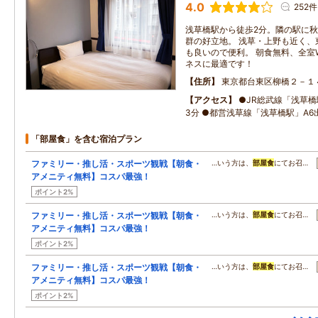
4.0
252件
浅草橋駅から徒歩2分。隣の駅に
群の好立地。 浅草・上野も近く、
も良いので便利。 朝食無料、全室W
ネスに最適です！
住所
東京都台東区柳橋２－１
アクセス
●JR総武線「浅草
3分 ●都営浅草線「浅草橋駅」A6
「部屋食」を含む宿泊プラン
ファミリー・推し活・スポーツ観戦【朝食・
…いう方は、
部屋食
にてお召…
アメニティ無料】コスパ最強！
ポイント2%
ファミリー・推し活・スポーツ観戦【朝食・
…いう方は、
部屋食
にてお召…
アメニティ無料】コスパ最強！
ポイント2%
ファミリー・推し活・スポーツ観戦【朝食・
…いう方は、
部屋食
にてお召…
アメニティ無料】コスパ最強！
ポイント2%