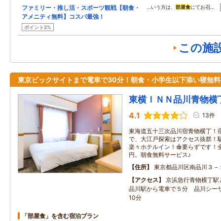
ファミリー・推し活・スポーツ観戦【朝食・
…いう方は、
部屋食
にてお召…
アメニティ無料】コスパ最強！
ポイント2%
この施
東京ビックサイトまで電車で30分！朝食・小学生以下添い寝無料
東横ＩＮＮ品川青物横
4.1
13件
東海道五十三次品川宿青物横丁！
で、大江戸探索はアクセス抜群！
楽々ホテルイン！傘要らずです！全
円。朝食無料サービス♪
住所
東京都品川区南品川３－
アクセス
京浜急行青物横丁駅
品川駅から電車で５分 品川シー
10分
「部屋食」を含む宿泊プラン