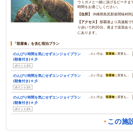
ウミガメと一緒に泳げるビーチま
時間をお過ごしください。
住所
沖縄県島尻郡座間味村阿
アクセス
那覇港より高速船で
り歩いて約20分。港まで送迎あり
にあります。
「部屋食」を含む宿泊プラン
のんびり時間を気にせずエンジョイプラン
…たい方は、
部屋食
に変更も…
(朝食付き)☆彡
ポイント2%
のんびり時間を気にせずエンジョイプラン
…たい方は、
部屋食
に変更も…
(朝食付き)☆彡
ポイント2%
のんびり時間を気にせずエンジョイプラン
…たい方は、
部屋食
に変更も…
(朝食付き)☆彡
ポイント2%
この施