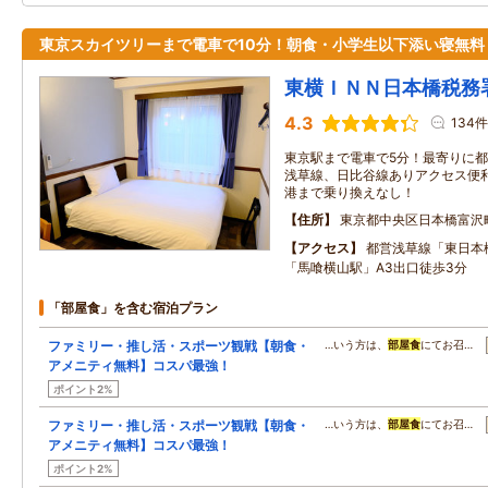
東京スカイツリーまで電車で10分！朝食・小学生以下添い寝無料
東横ＩＮＮ日本橋税務
4.3
134件
東京駅まで電車で5分！最寄りに都
浅草線、日比谷線ありアクセス便利
港まで乗り換えなし！
住所
東京都中央区日本橋富沢
アクセス
都営浅草線「東日本
「馬喰横山駅」A3出口徒歩3分
「部屋食」を含む宿泊プラン
ファミリー・推し活・スポーツ観戦【朝食・
…いう方は、
部屋食
にてお召…
アメニティ無料】コスパ最強！
ポイント2%
ファミリー・推し活・スポーツ観戦【朝食・
…いう方は、
部屋食
にてお召…
アメニティ無料】コスパ最強！
ポイント2%