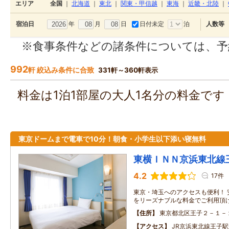
エリア
全国
｜
北海道
｜
東北
｜
関東・甲信越
｜
東海
｜
近畿・北陸
｜
年
月
日
日付未定
泊
宿泊日
人数等
※食事条件などの諸条件については、予
992
軒 絞込み条件に合致
331軒～360軒表示
料金は1泊1部屋の大人1名分の料金で
東京ドームまで電車で10分！朝食・小学生以下添い寝無料
東横ＩＮＮ京浜東北線
4.2
17件
東京・埼玉へのアクセスも便利！ 
をリーズナブルな料金でご利用頂
住所
東京都北区王子２－１－
アクセス
JR京浜東北線王子駅