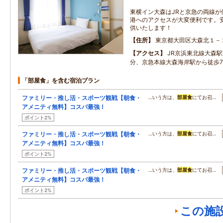
東横イン大森はJRと京急の両線が
港へのアクセスが大変便利です。
供いたします！
住所
東京都大田区大森北１－
アクセス
JR京浜東北線大森駅
分、京急本線大森海岸駅から徒歩
「部屋食」を含む宿泊プラン
ファミリー・推し活・スポーツ観戦【朝食・
…いう方は、
部屋食
にてお召…
アメニティ無料】コスパ最強！
ポイント2%
ファミリー・推し活・スポーツ観戦【朝食・
…いう方は、
部屋食
にてお召…
アメニティ無料】コスパ最強！
ポイント2%
ファミリー・推し活・スポーツ観戦【朝食・
…いう方は、
部屋食
にてお召…
アメニティ無料】コスパ最強！
ポイント2%
この施