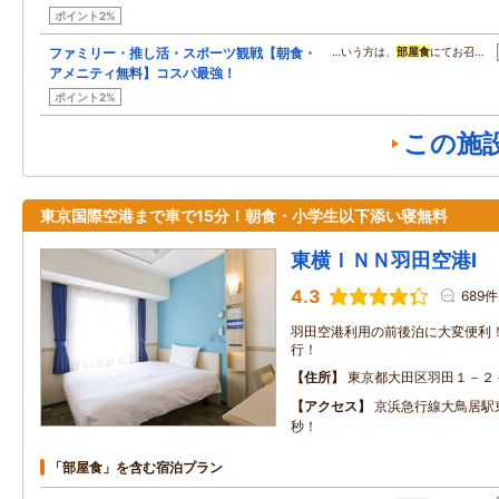
ポイント2%
ファミリー・推し活・スポーツ観戦【朝食・
…いう方は、
部屋食
にてお召…
アメニティ無料】コスパ最強！
ポイント2%
この施
東京国際空港まで車で15分！朝食・小学生以下添い寝無料
東横ＩＮＮ羽田空港Ⅰ
4.3
689件
羽田空港利用の前後泊に大変便利
行！
住所
東京都大田区羽田１－２
アクセス
京浜急行線大鳥居駅
秒！
「部屋食」を含む宿泊プラン