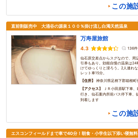
この施
直前割販売中 大涌谷の源泉１００％掛け流し白濁天然温泉
万寿屋旅館
4.3
136件
仙石原交差点からスグなので、周
引券もあり。効能自慢の温泉は24
けてゆっくりと浸ろう。2人連れ
レット車15分。
住所
神奈川県足柄下郡箱根町仙
アクセス
ＪＲ小田原駅下車、
行き、仙石案内所前バス停下車、
到着します
この施
エスコンフィールドまで車で40分！朝食・小学生以下添い寝無料