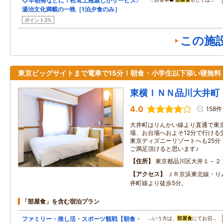
◇早朝発などに！松茸土瓶蒸しがサービス♪
湯治文化満載の一晩［1泊夕食のみ］
ポイント2%
この施
東京ビッグサイトまで電車で15分！朝食・小学生以下添い寝無料
東横ＩＮＮ品川大井町
4.0
158件
大井町はりんかい線より直通で東
場、お台場へおよそ12分で行ける
東京ディズニーリゾートへも25分
ご満足頂けると思います♪
住所
東京都品川区大井１－２
アクセス
ＪＲ京浜東北線・り
井町線より徒歩5分。
「部屋食」を含む宿泊プラン
ファミリー・推し活・スポーツ観戦【朝食・
…いう方は、
部屋食
にてお召…