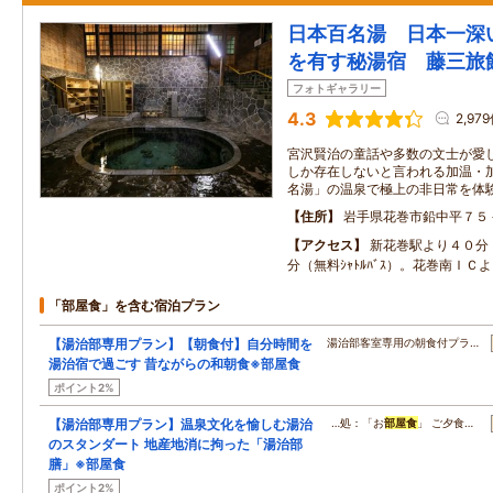
日本百名湯 日本一深
を有す秘湯宿 藤三旅
フォトギャラリー
4.3
2,97
宮沢賢治の童話や多数の文士が愛し
しか存在しないと言われる加温・
名湯」の温泉で極上の非日常を体
住所
岩手県花巻市鉛中平７５
アクセス
新花巻駅より４０分
分（無料ｼｬﾄﾙﾊﾞｽ）。花巻南Ｉ
「部屋食」を含む宿泊プラン
【湯治部専用プラン】【朝食付】自分時間を
湯治部客室専用の朝食付プラ…
湯治宿で過ごす 昔ながらの和朝食※部屋食
ポイント2%
【湯治部専用プラン】温泉文化を愉しむ湯治
…処：「お
部屋食
」 ご夕食…
のスタンダート 地産地消に拘った「湯治部
膳」※部屋食
ポイント2%