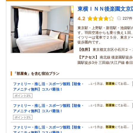
東横ＩＮＮ後楽園文京
4.2
227件
東京駅・上野駅・新宿駅・池袋駅
す。羽田空港からも乗り換え１回
イツリーは電車で２５分、東京ド
徒歩圏内です。
住所
東京都文京区小石川２－
アクセス
南北線 後楽園駅徒歩
園駅徒歩3分 三田線/大江戸線 春
「部屋食」を含む宿泊プラン
ファミリー・推し活・スポーツ観戦【朝食・
…いう方は、
部屋食
にてお召…
アメニティ無料】コスパ最強！
ポイント2%
ファミリー・推し活・スポーツ観戦【朝食・
…いう方は、
部屋食
にてお召…
アメニティ無料】コスパ最強！
ポイント2%
ファミリー・推し活・スポーツ観戦【朝食・
…いう方は、
部屋食
にてお召…
アメニティ無料】コスパ最強！