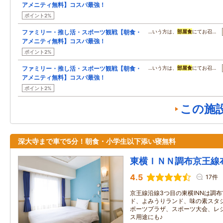
アメニティ無料】コスパ最強！
ポイント2%
ファミリー・推し活・スポーツ観戦【朝食・
…いう方は、
部屋食
にてお召…
アメニティ無料】コスパ最強！
ポイント2%
ファミリー・推し活・スポーツ観戦【朝食・
…いう方は、
部屋食
にてお召…
アメニティ無料】コスパ最強！
ポイント2%
この施
深大寺まで車で5分！朝食・小学生以下添い寝無料
東横ＩＮＮ調布京王線
4.5
17件
京王線沿線3つ目の東横INNは調
ド、よみうりランド、味の素スタ
ポーツプラザ、スポーツ大会、レ
ス用途にも♪