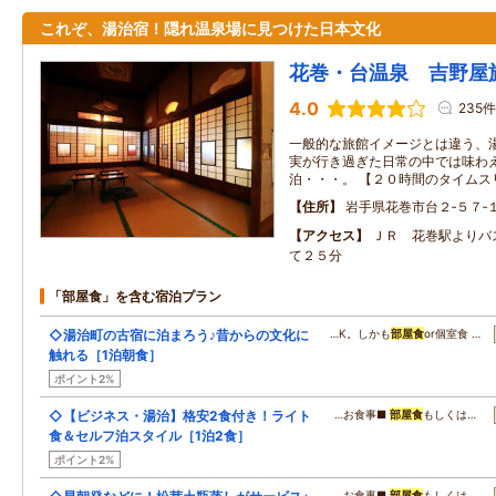
これぞ、湯治宿！隠れ温泉場に見つけた日本文化
花巻・台温泉 吉野屋
4.0
235件
一般的な旅館イメージとは違う、湯
実が行き過ぎた日常の中では味わ
泊・・・。 【２０時間のタイムス
住所
岩手県花巻市台２‐５７‐
アクセス
ＪＲ 花巻駅よりバ
て２５分
「部屋食」を含む宿泊プラン
◇湯治町の古宿に泊まろう♪昔からの文化に
…K。しかも
部屋食
or個室食 …
触れる［1泊朝食］
ポイント2%
◇【ビジネス・湯治】格安2食付き！ライト
…お食事■
部屋食
もしくは…
食＆セルフ泊スタイル［1泊2食］
ポイント2%
…お食事■
部屋食
もしくは…