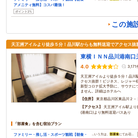
アメニティ無料】コスパ最強！
ポイント2%
この施
天王洲アイルより徒歩５分！品川駅からも無料送迎でアクセス抜
東横ＩＮＮ品川港南口
4.0
3,17
天王洲アイルより徒歩５分！品川
クセス抜群！ビジネス、レジャー様
新型コロナ拡大予防に、サウナに
ません。詳細はホテルへ
住所
東京都品川区東品川２－
アクセス
天王洲アイル駅より
(港南口)より無料送迎バスあり
「部屋食」を含む宿泊プラン
ファミリー・推し活・スポーツ観戦【朝食・
…いう方は、
部屋食
にてお召…