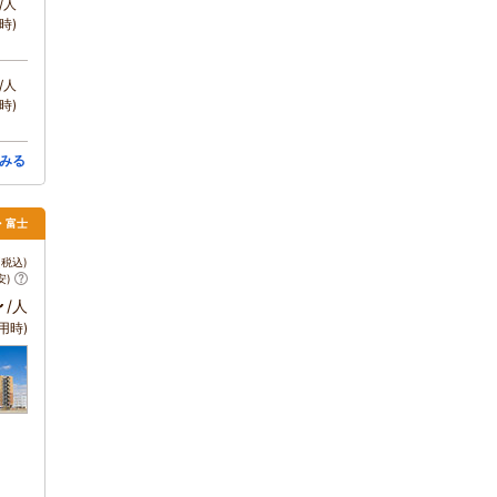
/人
時)
/人
時)
みる
場・富士
税込)
安)
～
/人
用時)