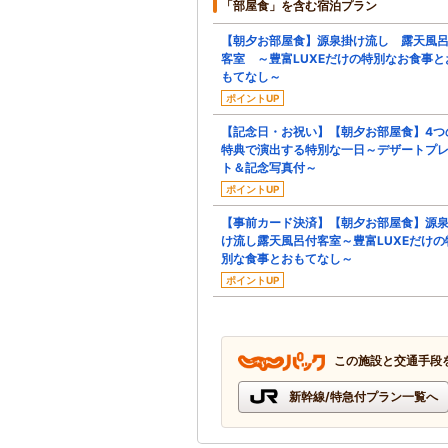
「部屋食」を含む宿泊プラン
【朝夕お部屋食】源泉掛け流し 露天風
客室 ～豊富LUXEだけの特別なお食事と
もてなし～
ポイントUP
【記念日・お祝い】【朝夕お部屋食】4つ
特典で演出する特別な一日～デザートプ
ト＆記念写真付～
ポイントUP
【事前カード決済】【朝夕お部屋食】源
け流し露天風呂付客室～豊富LUXEだけの
別な食事とおもてなし～
ポイントUP
この施設と交通手段
新幹線/特急付プラン一覧へ