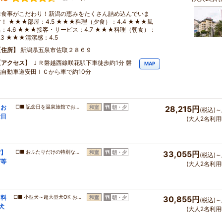
お食事がこだわり！新潟の恵みをたくさん詰め込んでいま
す！ ★★★部屋：4.5 ★★★料理（夕食）：4.4 ★★★風
呂：4.6 ★★★接客・サービス：4.7 ★★★料理（朝食）：
.3 ★★★清潔感：4.5
住所
新潟県五泉市佐取２８６９
アクセス
ＪＲ磐越西線咲花駅下車徒歩約1分 磐
MAP
越自動車道安田ＩＣから車で約10分
】お
□■ 記念日を温泉旅館でお…
和室
朝・夕
28,215円
(税込)～
念日
(大人2名利用
席】
□■ おふたりだけの特別な…
和室
朝・夕
33,055円
(税込)～
グ等
(大人2名利用
ン料
□■ 小型犬～超大型犬OK お…
和室
朝・夕
30,855円
(税込)～
犬
(大人2名利用