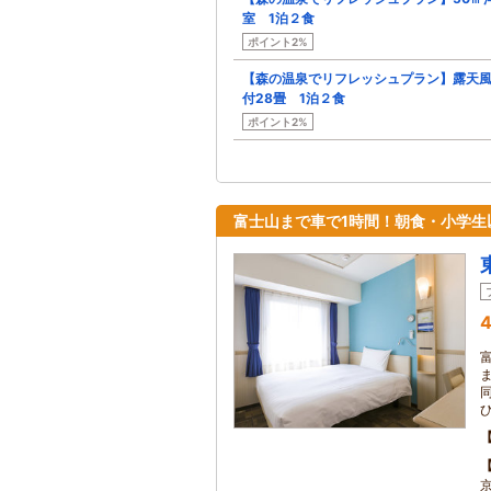
室 1泊２食
ポイント2%
【森の温泉でリフレッシュプラン】露天
付28畳 1泊２食
ポイント2%
富士山まで車で1時間！朝食・小学生
4