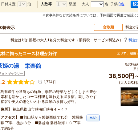
日付未定
泊
部屋
大人
名 子供
0名
人数等
※食事条件などの諸条件については、予約画面で再度ご確認く
合致順
料金が
50軒表示
料金は1泊1部屋の大人1名分の料金です（消費税・サービス料込み）
料金
素材に拘ったコース料理が好評
エリア：
福島 
最安料金(
萩姫の湯 栄楽館
(目
フォトギャラリー
38,500円
.2
1,774件
(大人2名利
福島県産牛や常磐もの鮮魚、季節の野菜などふくしまの豊か
な素材を活かしたコース料理を味わえる温泉宿。親しみやす
い接客や美人の湯といわれる温泉の泉質も好評。
住所
福島県郡山市熱海町熱海４－４７
アクセス
■郡山駅から磐越西線で15分 磐梯熱
MAP
海駅 下車 徒歩３分 ■磐越道 磐梯熱海ＩＣ 下車
車で約5分