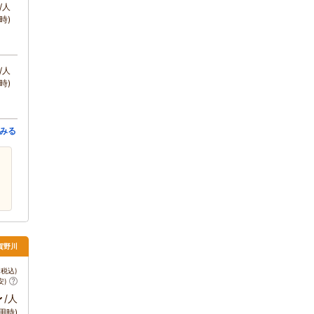
/人
時)
/人
時)
みる
賀野川
税込)
安)
～
/人
用時)