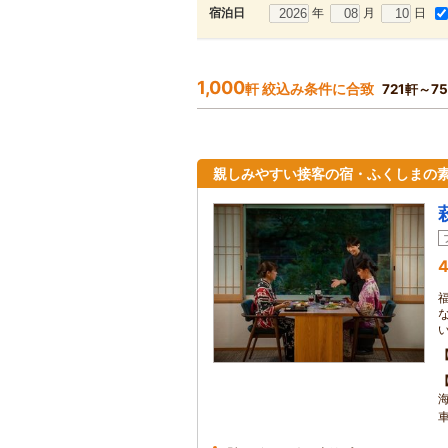
年
月
日
宿泊日
1,000
軒 絞込み条件に合致
721軒～7
親しみやすい接客の宿・ふくしまの
4