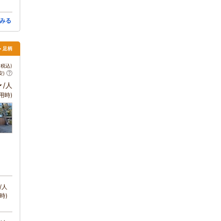
みる
> 足柄
税込)
安)
～
/人
用時)
/人
時)