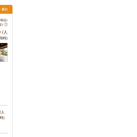
・辰口
税込)
安)
～
/人
用時)
/人
時)