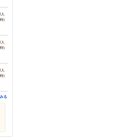
/人
時)
/人
時)
/人
時)
みる