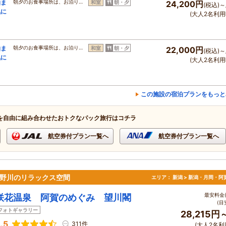
泊ま
朝夕のお食事場所は、お泊り…
和室
朝・夕
24,200円
(税込)～
気に
(大人2名利用
泊ま
朝夕のお食事場所は、お泊り…
和室
朝・夕
22,000円
(税込)～
気に
(大人2名利用
この施設の宿泊プランをもっと
を自由に組み合わせたおトクなパック旅行はコチラ
航空券付プラン一覧へ
航空券付プラン一覧へ
賀野川のリラックス空間
エリア：
新潟 > 新潟・月岡・阿
最安料金(
咲花温泉 阿賀のめぐみ 望川閣
(目
フォトギャラリー
28,215円
.5
311件
(大人2名利