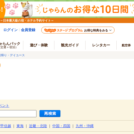
 ～日本最大級の宿・ホテル予約サイト～
ログイン
会員登録
お得な特典をみる
ゃらんパック
遊び・体験
観光ガイド
レンタカー
航空券
（交通＋宿泊）
日帰り・デイユース
ベント
・甲信越
｜
東海
｜
近畿・北陸
｜
中国・四国
｜
九州・沖縄