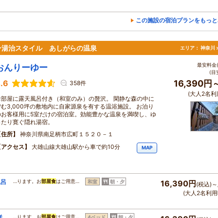
この施設の宿泊プランをもっと
ン湯治スタイル あしがらの温泉
エリア：
神奈川 
最安料金(
おんりーゆー
(目
.6
16,390円
358件
(大人2名利
お部屋に露天風呂付き（和室のみ）の贅沢。 閑静な森の中に
佇む3,000坪の敷地内に自家源泉を有する温浴施設。 お泊り
のお客様用に5室だけの宿泊室。効能豊かな温泉を満喫し、ゆ
ったり寛ぐ隠れ湯宿。
住所
神奈川県南足柄市広町１５２０－１
アクセス
大雄山線大雄山駅から車で約10分
MAP
風呂
…ります。お
部屋食
はご用意…
和室
朝・夕
16,390円
(税込)～
(大人2名利用
洋
…ります。お
部屋食
はご用意…
4ベッド
朝・夕