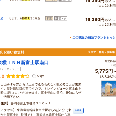
16,390円
(税込)～
(大人2名利用
風呂
…ります。お
部屋食
はご用意…
和室
朝・夕
16,390円
(税込)～
(大人2名利用
この施設の宿泊プランをもっと
以下添い寝無料
エリア：
静岡 > 御殿
最安料金(
東横ＩＮＮ新富士駅南口
(目
フォトギャラリー
5,775円
.0
53件
(大人2名利
富士山をすそ野から頂上まで遮るものなく眺めることが出来
ます。新幹線駅目の前ですので、トレインビューと富士山を
同時に楽しむことが出来ます。富士登山の前泊、後泊にもぜ
ひご活用下さい。
住所
静岡県富士市柳島３１０－１
アクセス
東海道新幹線新富士駅から徒歩1分（東
MAP
京から新富士約1時間です）東海道本線富士駅から車