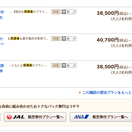
呂付
… 【朝夕お
部屋食
のプライ…
和室
朝・夕
38,500円
(税込)～
お
(大人2名利用
の
お
部屋食
＆露天風呂付客室で…
和室
朝・夕
40,700円
(税込)～
レー
(大人2名利用
泉掛
…ともにお
部屋食
のプラン …
和室
朝・夕
38,500円
(税込)～
特
(大人2名利用
この施設の宿泊プランをもっと
を自由に組み合わせたおトクなパック旅行はコチラ
航空券付プラン一覧へ
航空券付プラン一覧へ