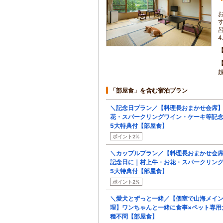
4
「部屋食」を含む宿泊プラン
＼記念日プラン／【料理長おまかせ会席
花・スパークリングワイン・ケーキ等記
5大特典付【部屋食】
ポイント2%
＼カップルプラン／【料理長おまかせ会
記念日に｜村上牛・お花・スパークリン
5大特典付【部屋食】
ポイント2%
＼愛犬とずっと一緒／【個室で山海メイ
理】ワンちゃんと一緒に食事×ペット専用
種不問【部屋食】