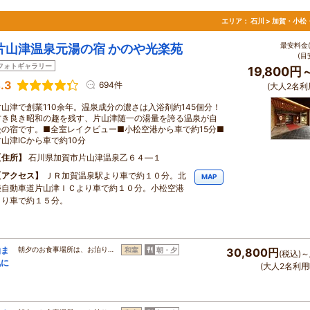
／
エリア：
石川 > 加賀・小松
最安料金(
片山津温泉元湯の宿 かのや光楽苑
(目
フォトギャラリー
19,800円
.3
694件
(大人2名利
片山津で創業110余年。温泉成分の濃さは入浴剤約145個分！
古き良き昭和の趣を残す、片山津随一の湯量を誇る温泉が自
慢の宿です。■全室レイクビュー■小松空港から車で約15分■
片山津ICから車で約10分
住所
石川県加賀市片山津温泉乙６４―１
アクセス
ＪＲ加賀温泉駅より車で約１０分。北
MAP
陸自動車道片山津ＩＣより車で約１０分。小松空港
より車で約１５分。
泊ま
朝夕のお食事場所は、お泊り…
和室
朝・夕
30,800円
(税込)～
気に
(大人2名利用