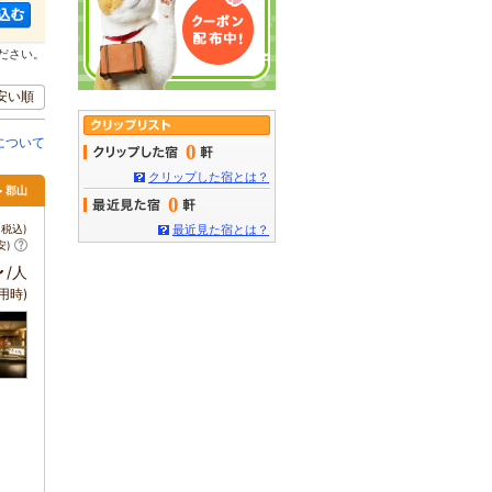
ださい。
安い順
について
0
クリップした宿とは？
> 郡山
0
税込)
最近見た宿とは？
安)
～
/人
用時)