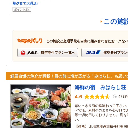
華夕食で大満足♪
ポイント2%
この施
この施設と交通手段を自由に組み合わせたおトクな
航空券付プラン一覧へ
航空券付プラン
鮮度自慢の魚介が満載！目の前に海が広がる「みはらし」も思い
海鮮の宿 みはらし荘
4.6
473
思いっきり海の幸味わって下さい
べて活、素材そのままを心がけて
等一切使用しておりません。 海を
い。
住所
北海道積丹郡積丹町美国