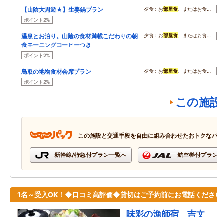
【山陰大周遊★】生姜鍋プラン
夕食：お
部屋食
、またはお食…
ポイント2%
温泉とお泊り。山陰の食材満載こだわりの朝
夕食：お
部屋食
、またはお食…
食モーニングコーヒーつき
ポイント2%
鳥取の地物食材会席プラン
夕食：お
部屋食
、またはお食…
ポイント2%
この施
この施設と交通手段を自由に組み合わせたおトクな
新幹線/特急付プラン一覧へ
航空券付プラ
1名～受入OK！◆口コミ高評価◆貸切はご予約前にお電話くださ
味彩の漁師宿 吉文