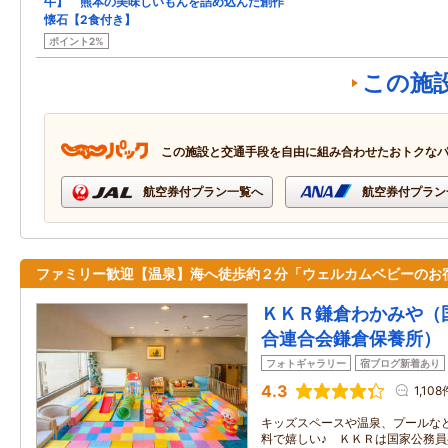
牛】 熊本の美味しいもんを詰め込んだ創作
懐石【2食付き】
ポイント2%
この施
この施設と交通手段を自由に組み合わせたおトクな
航空券付プラン一覧へ
航空券付プラン
ファミリー歓迎【温泉】海へ徒歩約２分「ウェルカムベビーのお
ＫＫＲ鎌倉わかみや（
合連合会鎌倉保養所）
フォトギャラリー
宿ブログ新着あり
4.3
1,108
キッズスペースや温泉、プールな
料で嬉しい♪ ＫＫＲは国家公務