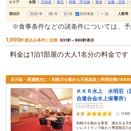
エリア
全国
｜
北海道
｜
東北
｜
関東・甲信越
｜
東海
｜
近畿・北陸
｜
年
月
日
日付未定
泊
宿泊日
人数等
※食事条件などの諸条件については、予
1,000
軒 絞込み条件に合致
931軒～960軒表示
料金は1泊1部屋の大人1名分の料金で
谷川岳・尾瀬観光に！利根川を眺める天然温泉と料理自慢のKKR
ＫＫＲ水上 水明荘（
合連合会水上保養所）
フォトギャラリー
4.6
115件
利根川を眺める客室、湧き出る天
いレストランで味わう季節限定の