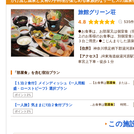
かけ流し温泉と女将の手料理が楽しめる家族的なサービスの温泉
旅館グリーン荘
4.8
535件
●お食事は、お部屋又は個室食（
上のお客様のお食事は、別個室食）
３台ご用意♪ ●こじんまりした源
住所
神奈川県足柄下郡湯河原
アクセス
JR東海道線湯河原
車宮上下車－徒歩１分
「部屋食」を含む宿泊プラン
【１泊２食付】メインディッシュ《一人用船
…【お食事は
部屋食
、または…
盛・ローストビーフ》選択プラン
ポイント2%
【一人旅】気ままに1泊２食付プラン
…お食事は
部屋食
】 時間…
ポイント2%
この施