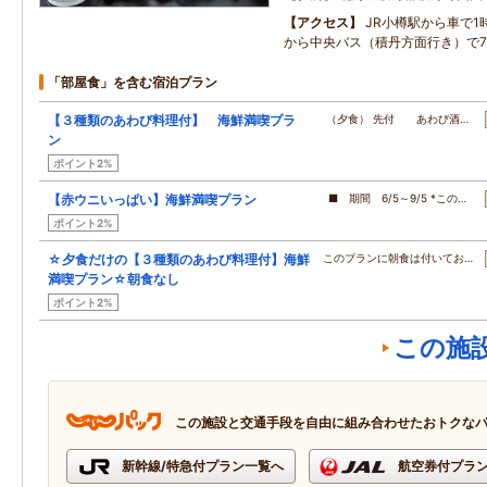
アクセス
JR小樽駅から車で1
から中央バス（積丹方面行き）で7
「部屋食」を含む宿泊プラン
【３種類のあわび料理付】 海鮮満喫プラ
（夕食） 先付 あわび酒…
ン
ポイント2%
【赤ウニいっぱい】海鮮満喫プラン
■ 期間 6/5～9/5 *この…
ポイント2%
☆夕食だけの【３種類のあわび料理付】海鮮
このプランに朝食は付いてお…
満喫プラン☆朝食なし
ポイント2%
この施
この施設と交通手段を自由に組み合わせたおトクな
新幹線/特急付プラン一覧へ
航空券付プラ