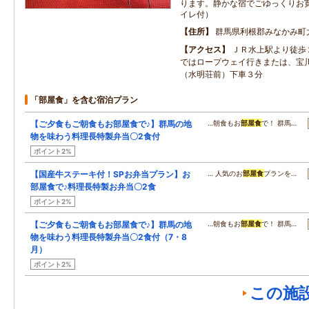
ります。静かな宿でごゆっくりお
イレ付）
住所
群馬県利根郡みなかみ町
アクセス
ＪＲ水上駅より徒歩
ではロープウェイ行きまたは、宝
（水明荘前）下車３分
「部屋食」を含む宿泊プラン
【ご夕食もご朝食もお部屋食で♪】群馬の地
…朝食もお
部屋食
で！ 群馬…
物を味わう料理長特製弁当〇2食付
ポイント2%
【国産牛ステーキ付！SPお弁当プラン】お
… 人気のお
部屋食
プランを…
部屋食で♪料理長特製お弁当〇2食
ポイント2%
【ご夕食もご朝食もお部屋食で♪】群馬の地
…朝食もお
部屋食
で！ 群馬…
物を味わう料理長特製弁当〇2食付（7・8
月）
ポイント2%
この施