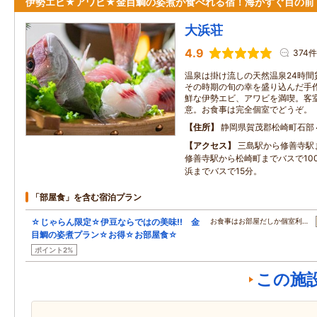
伊勢エビ★アワビ★金目鯛の姿煮が食べれる宿！海がすぐ目の前
大浜荘
4.9
374件
温泉は掛け流しの天然温泉24時間
その時期の旬の幸を盛り込んだ手
鮮な伊勢エビ、アワビを満喫。客
意。お食事は完全個室でどうぞ。
住所
静岡県賀茂郡松崎町石部
アクセス
三島駅から修善寺駅
修善寺駅から松崎町までバスで10
浜までバスで15分。
「部屋食」を含む宿泊プラン
☆じゃらん限定☆伊豆ならではの美味!! 金
お食事はお部屋だしか個室利…
目鯛の姿煮プラン☆お得☆お部屋食☆
ポイント2%
この施