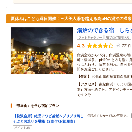
夏休みはこども縁日開催！三大美人湯を越える高pHの湯治の温泉
湯治のできる宿 しら
フォトギャラリー
宿ブログ新着あり
4.3
771件
白浜空港から15分。白浜温泉の隣
町・椿温泉。 pH10のとろり湯
心はふわり。 日常を離れ、自分を
間をお過ごしください。
住所
和歌山県西牟婁郡白浜町
アクセス
南紀白浜ＩＣより国
本）方面へ約７分。アドベンチャ
で１２分
「部屋食」を含む宿泊プラン
【贅沢会席】絶品アワビ釜飯＆プリプリ鯛し
◎現地でもカード払い可能で…
ゃぶとお造りを堪能（2食付/お部屋食）
ポイント2%