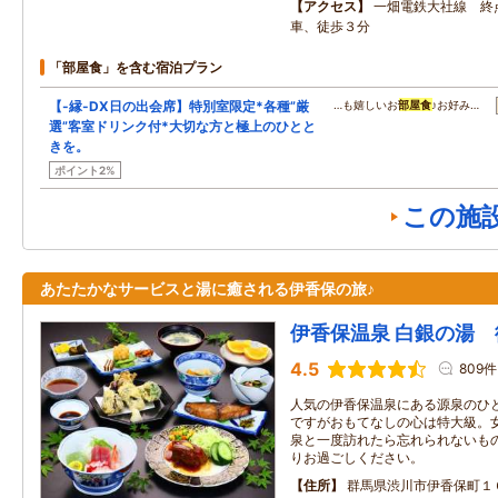
アクセス
一畑電鉄大社線 終
車、徒歩３分
「部屋食」を含む宿泊プラン
【-縁-DX日の出会席】特別室限定*各種”厳
…も嬉しいお
部屋食
♪お好み…
選”客室ドリンク付*大切な方と極上のひとと
きを。
ポイント2%
この施
あたたかなサービスと湯に癒される伊香保の旅♪
伊香保温泉 白銀の湯
4.5
809件
人気の伊香保温泉にある源泉のひと
ですがおもてなしの心は特大級。
泉と一度訪れたら忘れられないもの
りお過ごしください。
住所
群馬県渋川市伊香保町１