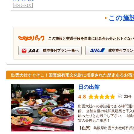
ポイント2%
この施
この施設と交通手段を自由に組み合わせたおトクな
航空券付プラン一覧へ
航空券付プラン
出雲大社すぐそこ！国登録有形文化財に指定された歴史あるお宿
日の出館
4.8
23件
出雲大社への参詣道である神門通
館」 当館自慢の純和風建築と手入
ゆったりとお過ごし下さい。 山陰
雲の会席もご用意！
住所
島根県出雲市大社町杵築