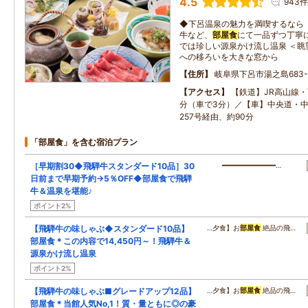
4.5
943件
◆下呂温泉の魅力を満喫するなら
牛など、
部屋食
にて一品ずつ丁寧
では珍しい源泉かけ流し温泉 ＜眺
への移ろいを大きな窓から
住所
岐阜県下呂市湯之島683-
アクセス
【鉄道】JR高山線・
分（車で3分）／【車】中央道・中
257号経由、約90分
「部屋食」を含む宿泊プラン
［早期割30◆飛騨牛スタンダード10品］30
━━━━━━━━━━━━━…
日前まで早期予約→5％OFF◆部屋食で飛騨
牛＆温泉を堪能♪
ポイント2%
【飛騨牛の味しゃぶ◆スタンダード10品】
…夕食】お
部屋食
絶品の飛…
部屋食＊この内容で14,450円～！飛騨牛＆
源泉かけ流し温泉
ポイント2%
【飛騨牛の味しゃぶ■グレードアップ12品】
…夕食】お
部屋食
絶品の飛…
部屋食＊当館人気No,1！質・量ともに◎の豪