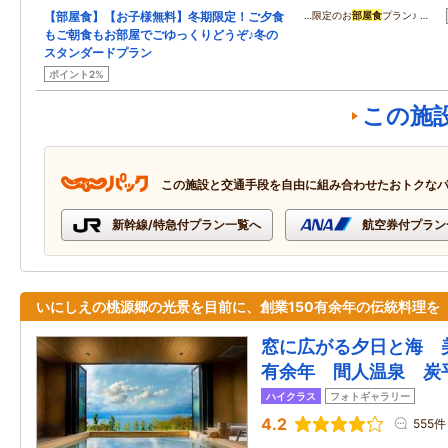
【部屋食】【お子様無料】冬期限定！ご夕食
…限定のお
部屋食
プラン♪ …
もご朝食もお部屋でごゆっくりどうぞ♪冬の
スタンダードプラン
ポイント2%
この施
この施設と交通手段を自由に組み合わせたおトクな
新幹線/特急付プラン一覧へ
航空券付プラン
いにしえの桃源郷の光景を目前に、創業150有余年の伝統料理を
窓に広がる夕日と海 
有余年 間人温泉 炭
ハイクラス
フォトギャラリー
4.2
555件