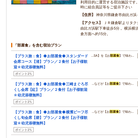
利用目的に運営する宿泊施設です
時に組合員証等をご提示下さい
住所
神奈川県鎌倉市由比ガ浜４
アクセス
ＪＲ鎌倉駅よりタク
由比ガ浜駅下車徒歩5分 。横浜横
倉方面へ約15分。
「部屋食」を含む宿泊プラン
【プラス旅：食】◆お部屋食◆スタンダード
…SA】を【お
部屋食
】で味わ…
会席コース【渚】プラン／２食付【お子様歓
迎☆幼児添寝無料】
ポイント2%
【プラス旅：食】◆お部屋食◆三崎まぐろ尽
…などが【お
部屋食
】で味わ…
くし会席【紅】プラン／２食付【お子様歓迎
☆幼児添寝無料】
ポイント2%
【プラス旅：食】◆お部屋食◆横濱ビーフ尽
…などが【お
部屋食
】で味わ…
くし旬会席【碧】プラン／２食付【お子様歓
迎☆幼児添寝無料】
ポイント2%