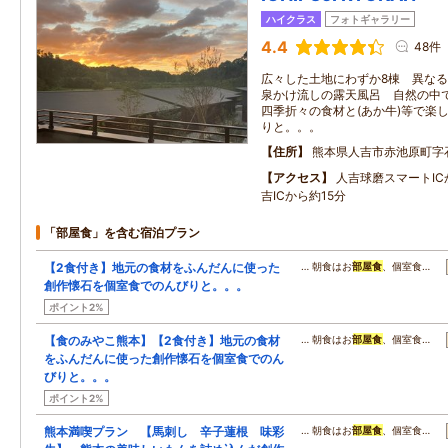
ハイクラス
フォトギャラリー
4.4
48件
広々した土地にわずか8棟 異なる
泉かけ流しの露天風呂 自然の中
四季折々の食材と(あか牛)等で楽
りと。。。
住所
熊本県人吉市赤池原町字
アクセス
人吉球磨スマートIC
吉ICから約15分
「部屋食」を含む宿泊プラン
【2食付き】地元の食材をふんだんに使った
… 朝食はお
部屋食
、個室食…
創作懐石を個室食でのんびりと。。。
ポイント2%
【食のみやこ熊本】【2食付き】地元の食材
… 朝食はお
部屋食
、個室食…
をふんだんに使った創作懐石を個室食でのん
びりと。。。
ポイント2%
熊本満喫プラン 【馬刺し 辛子蓮根 味彩
… 朝食はお
部屋食
、個室食…