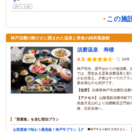
を～
ポイント2%
この施
神戸須磨の静けさに囲まれた温泉と美食の純和風旅館
須磨温泉 寿楼
4.5
24件
神戸市内、源平ゆかりの地須磨。
では、歴史ある霊泉須磨温泉と彩
がお出迎え。夕食はすべてのプラ
宴会場なのも好評です。
住所
兵庫県神戸市須磨区須磨
アクセス
山陽電鉄須磨寺駅下
高速月見山ICより須磨離宮正門前
後、左折浜側へ。
「部屋食」を含む宿泊プラン
お部屋食で味わう最高級！神戸牛プラン【グ
■神戸牛を小鍋すき焼きまた…