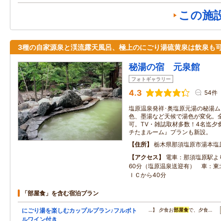
この施
3種の自家源泉と渓流露天風呂、極上のにごり湯硫黄泉は飲泉も可
秘湯の宿 元泉館
フォトギャラリー
4.3
54件
塩原温泉発祥･奥塩原元湯の秘湯ム
色、墨湯など天候で湯色が変化。全室
可。TV・雑誌取材多数！4名迄夕
チたまルーム』プランも新設。
住所
栃木県那須塩原市湯本塩原
アクセス
電車：那須塩原駅よ
60分（塩原温泉送迎有） 車：東
ＩＣから40分
「部屋食」を含む宿泊プラン
にごり湯を楽しむカップルプラン♪フルボト
…】 夕食お
部屋食
で、夕食…
ルワイン付き