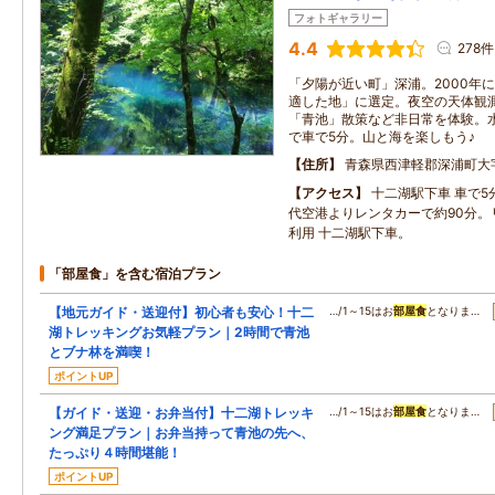
フォトギャラリー
4.4
278件
「夕陽が近い町」深浦。2000年
適した地」に選定。夜空の天体観
「青池」散策など非日常を体験。
で車で5分。山と海を楽しもう♪
住所
青森県西津軽郡深浦町大
アクセス
十二湖駅下車 車で
代空港よりレンタカーで約90分。
利用 十二湖駅下車。
「部屋食」を含む宿泊プラン
【地元ガイド・送迎付】初心者も安心！十二
…/1～15はお
部屋食
となりま…
湖トレッキングお気軽プラン｜2時間で青池
とブナ林を満喫！
ポイントUP
【ガイド・送迎・お弁当付】十二湖トレッキ
…/1～15はお
部屋食
となりま…
ング満足プラン｜お弁当持って青池の先へ、
たっぷり４時間堪能！
ポイントUP