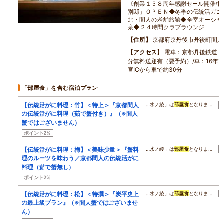
《創業１５８周年感謝セール開催
別邸」ＯＰＥＮ◆冬季の伝統活ガ
北・間人の老舗旅館◆全室オーシ
泉◆２４時間クラブラウンジ
住所
京都府京丹後市丹後町間
アクセス
電車：京都丹後鉄道
分無料送迎有（要予約）/車：16年
宮ICから車で約30分
「部屋食」を含む宿泊プラン
【伝統活がに料理：竹】＜特上＞『京都間人
…水ノ綾」は
部屋食
となりま…
の伝統活がに料理（茹で蟹付き）』（※間人
蟹ではございません）
ポイント2%
【伝統活がに料理：梅】＜美味少量＞『蟹料
…水ノ綾」は
部屋食
となりま…
理のルーツを味わう／京都間人の伝統活がに
料理（茹で蟹無し）
ポイント2%
【伝統活がに料理：松】＜特撰＞『炭平史上
…水ノ綾」は
部屋食
となりま…
の最上級プラン』（※間人蟹ではございませ
ん）