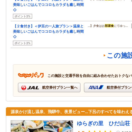
美味しいごはんでココロもカラダも癒し時間
◇
ポイント2%
【２食付き】＜伊豆の一人旅プラン＞温泉と
…】夕食はお
部屋食
にてゆっ…
美味しいごはんでココロもカラダも癒し時間
◇
ポイント2%
この施
この施設と交通手段を自由に組み合わせたおトクな
航空券付プラン一覧へ
航空券付プラン
源泉かけ流し温泉、飛騨牛、夜景ビュー…下呂のすべてを味わえ
ゆらぎの里 ひだ山荘