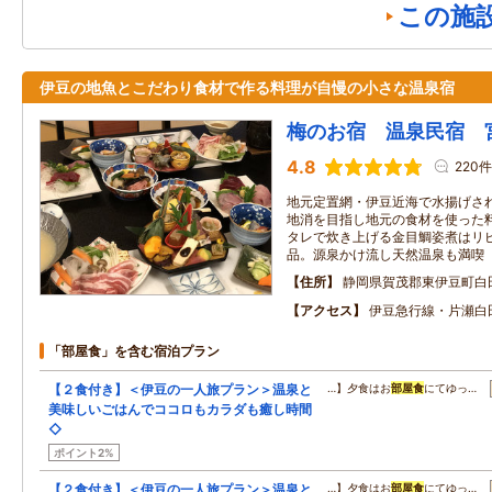
この施
伊豆の地魚とこだわり食材で作る料理が自慢の小さな温泉宿
梅のお宿 温泉民宿 
4.8
220件
地元定置網・伊豆近海で水揚げさ
地消を目指し地元の食材を使った
タレで炊き上げる金目鯛姿煮はリ
品。源泉かけ流し天然温泉も満喫
住所
静岡県賀茂郡東伊豆町白
アクセス
伊豆急行線・片瀬白
「部屋食」を含む宿泊プラン
【２食付き】＜伊豆の一人旅プラン＞温泉と
…】夕食はお
部屋食
にてゆっ…
美味しいごはんでココロもカラダも癒し時間
◇
ポイント2%
【２食付き】＜伊豆の一人旅プラン＞温泉と
…】夕食はお
部屋食
にてゆっ…