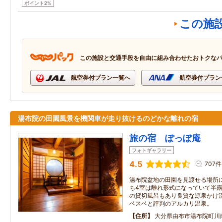
ポイント2%
この施
この施設と交通手段を自由に組み合わせたおトクな
航空券付プラン一覧へ
航空券付プラン
湯布院の田園風景を機関車が走り抜けるのどかな離れの宿
旅の宿 ぽっぽ庵
フォトギャラリー
4.5
707件
湯布院盆地の田園を見渡せる場所
ち4室は離れ形式になっていて半
の貸切風呂もあり良質な源泉かけ流
ベスベと評判のアルカリ温泉。
住所
大分県由布市湯布院町川