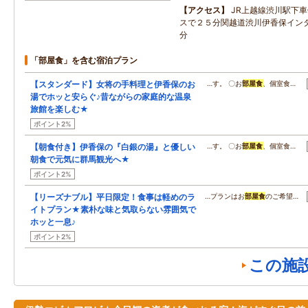
アクセス
JR上越線渋川駅下
スで２５分関越道渋川伊香保イン
分
「部屋食」を含む宿泊プラン
【スタンダード】女将の手料理と伊香保のお
…す。 〇お
部屋食
、個室食…
湯でホッと安らぐ♪昔ながらの家庭的な温泉
旅館を楽しむ★
ポイント2%
【朝食付き】伊香保の『白銀の湯』と優しい
…す。 〇お
部屋食
、個室食…
朝食で元気に群馬観光へ★
ポイント2%
【リーズナブル】平日限定！食事は軽めのラ
…プランはお
部屋食
のご希望…
イトプラン★素朴な味と気取らない雰囲気で
ホッと一息♪
ポイント2%
この施