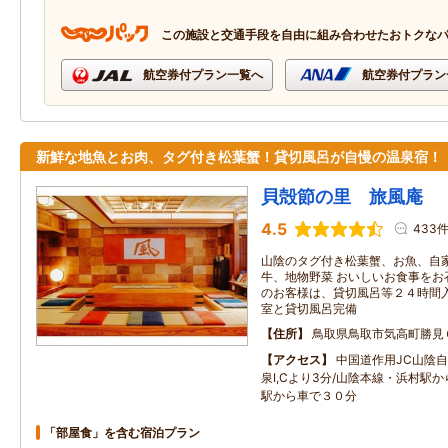
この施設と交通手段を自由に組み合わせたおトクな
航空券付プラン一覧へ
航空券付プラン
新鮮な地魚とお肉、タグ付き松葉蟹！貸切風呂が自慢の温泉宿！
貝殻節の里 旅風庵
4.5
433
山陰のタグ付き松葉蟹、お魚、自
牛、地物野菜 おいしいお食事をお
のお客様は、貸切風呂等２４時間入
室と貸切風呂完備
住所
鳥取県鳥取市気高町勝見
アクセス
中国道作用JC山陰
泉I,Cより3分/山陰本線・浜村駅
駅から車で３０分
「部屋食」を含む宿泊プラン