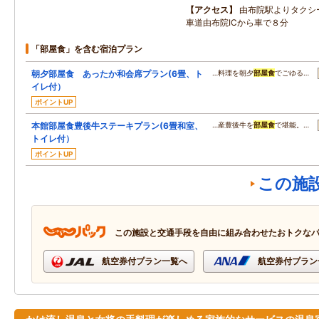
アクセス
由布院駅よりタクシ
車道由布院ICから車で８分
「部屋食」を含む宿泊プラン
朝夕部屋食 あったか和会席プラン(6畳、ト
…料理を朝夕
部屋食
でごゆる…
イレ付）
ポイントUP
本館部屋食豊後牛ステーキプラン(6畳和室、
…産豊後牛を
部屋食
で堪能。…
トイレ付）
ポイントUP
この施
この施設と交通手段を自由に組み合わせたおトクな
航空券付プラン一覧へ
航空券付プラン