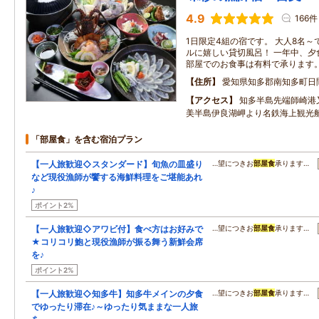
4.9
166件
1日限定4組の宿です。 大人8名～
ルに嬉しい貸切風呂！ 一年中、夕食後
部屋でのお食事は有料で承ります
住所
愛知県知多郡南知多町日
アクセス
知多半島先端師崎港
美半島伊良湖岬より名鉄海上観光
「部屋食」を含む宿泊プラン
【一人旅歓迎◇スタンダード】旬魚の皿盛り
…望につきお
部屋食
承ります…
など現役漁師が饗する海鮮料理をご堪能あれ
♪
ポイント2%
【一人旅歓迎◇アワビ付】食べ方はお好みで
…望につきお
部屋食
承ります…
★コリコリ鮑と現役漁師が振る舞う新鮮会席
を♪
ポイント2%
【一人旅歓迎◇知多牛】知多牛メインの夕食
…望につきお
部屋食
承ります…
でゆったり滞在♪～ゆったり気ままな一人旅