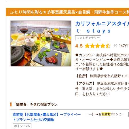
ふたり時間を彩る☆彡客室露天風呂×金目鯛・飛騨牛創作コース
カリフォルニアスタイ
ｔ ｓｔａｙｓ
フォトギャラリー
4.5
147件
◆カップル・御夫婦へ特化のホテ
き・オーシャンビュー◆天然温泉
ニアを基調とした個性溢れる空間
り一層彩ります◆
住所
静岡県伊東市八幡野１２
アクセス
伊豆高原駅お車約８
号「東大室」または怪しい少年少
口」をお入りください
「部屋食」を含む宿泊プラン
直前割【お部屋食×露天風呂】ープライベー
…―】 ★お
部屋食
プランに…
トプランーふたりの空間旅
ポイント2%