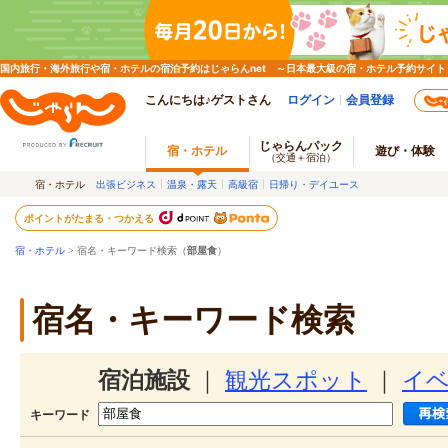
国内旅行・海外旅行や宿・ホテルの宿泊予約はじゃらんnet ～日本最大級の宿・ホテル予約サイト
こんにちは♪ゲストさん
ログイン
会員登録
じゃらんパック
宿・ホテル
遊び・体験
（交通＋宿泊）
宿・ホテル
出張ビジネス
温泉・露天
高級宿
日帰り・デイユース
ポイントがたまる・つかえる
宿・ホテル
> 宿名・キーワード検索（
部屋食
）
宿名・キーワード検索
宿泊施設
｜
観光スポット
｜
イ
キーワード