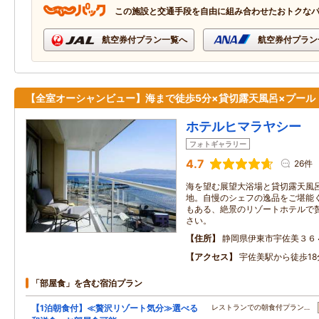
この施設と交通手段を自由に組み合わせたおトクな
航空券付プラン一覧へ
航空券付プラン
【全室オーシャンビュー】海まで徒歩5分×貸切露天風呂×プール
ホテルヒマラヤシー
フォトギャラリー
4.7
26件
海を望む展望大浴場と貸切露天風
地。自慢のシェフの逸品をご堪能
もある、絶景のリゾートホテルで
さい。
住所
静岡県伊東市宇佐美３６
アクセス
宇佐美駅から徒歩18
「部屋食」を含む宿泊プラン
【1泊朝食付】≪贅沢リゾート気分≫選べる
レストランでの朝食付プラン…