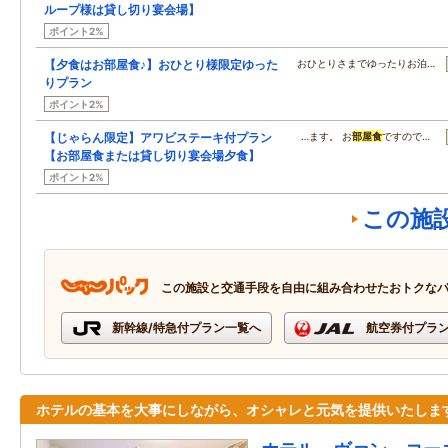
ループ様は貸し切り宴会場】
ポイント2%
【夕食はお部屋食♪】おひとり様限定ゆった
おひとりさまでゆったりお泊…
りプラン
ポイント2%
【じゃらん限定】アワビステーキ付プラン
…ます。 お
部屋食
ですので…
【お部屋食または貸し切り宴会場夕食】
ポイント2%
この施
この施設と交通手段を自由に組み合わせたおトクな
新幹線/特急付プラン一覧へ
航空券付プラ
ホテルの基本を大事にしながら、オシャレと元気を提供いたしま