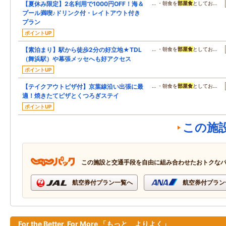
【夏休み限定】2名利用で1000円OFF！海＆
… ・朝食を
部屋食
としてお…
プール満喫♪ドリンク付・レイトアウト付き
プラン
ポイントUP
【素泊まり】駅から徒歩2分の好立地★TDL
… ・朝食を
部屋食
としてお…
（舞浜駅）や幕張メッセへも好アクセス
ポイントUP
【テイクアウトピザ付】京葉線沿い出張に最
… ・朝食を
部屋食
としてお…
適！焼きたてピザとくつろぎステイ
ポイントUP
この施
この施設と交通手段を自由に組み合わせたおトクな
航空券付プラン一覧へ
航空券付プラン
For the Better, For More 「もっと よりよく」