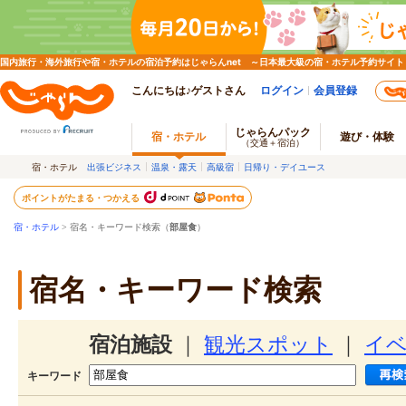
国内旅行・海外旅行や宿・ホテルの宿泊予約はじゃらんnet ～日本最大級の宿・ホテル予約サイト
こんにちは♪ゲストさん
ログイン
会員登録
じゃらんパック
宿・ホテル
遊び・体験
（交通＋宿泊）
宿・ホテル
出張ビジネス
温泉・露天
高級宿
日帰り・デイユース
ポイントがたまる・つかえる
宿・ホテル
> 宿名・キーワード検索（
部屋食
）
宿名・キーワード検索
宿泊施設
｜
観光スポット
｜
イ
キーワード