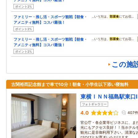
ポイント2%
ファミリー・推し活・スポーツ観戦【朝食・
…いう方は、
部屋食
にてお召…
アメニティ無料】コスパ最強！
ポイント2%
ファミリー・推し活・スポーツ観戦【朝食・
…いう方は、
部屋食
にてお召…
アメニティ無料】コスパ最強！
ポイント2%
この施
古関裕而記念館まで車で10分！朝食・小学生以下添い寝無料
東横ＩＮＮ福島駅東口Ⅰ
フォトギャラリー
4.0
407
官公庁・各企業等ビジネスに、ま
光にもアクセス良好！！当ホテル
観光に是非御利用下さい。清潔な
びのびとお寛ぎいただけます。