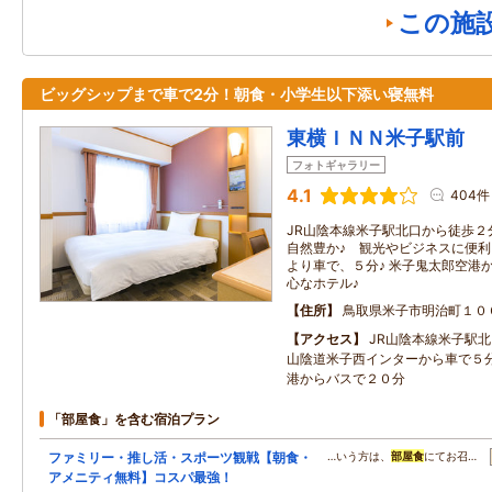
この施
ビッグシップまで車で2分！朝食・小学生以下添い寝無料
東横ＩＮＮ米子駅前
フォトギャラリー
4.1
404件
JR山陰本線米子駅北口から徒歩２
自然豊か♪ 観光やビジネスに便利
より車で、５分♪ 米子鬼太郎空港
心なホテル♪
住所
鳥取県米子市明治町１０
アクセス
JR山陰本線米子駅
山陰道米子西インターから車で５
港からバスで２０分
「部屋食」を含む宿泊プラン
ファミリー・推し活・スポーツ観戦【朝食・
…いう方は、
部屋食
にてお召…
アメニティ無料】コスパ最強！