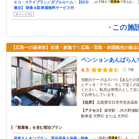
エコ・ステイプラン／ダブルルーム：【ECO
…お子様まで
部屋食
で安心お…
連泊】 朝食＆駐車場無料サービス付
ポイント2%
この施
【広島一の温泉街】友達・家族で！広島・宮島・岩国観光の拠点
ペンションあんばらん
4.5
7件
当館のテーマはズバリ【あなたの別
とデッキ・テラス、そして近くの
ください。私共は管理人として古
てお待ちしています。
住所
広島県廿日市市宮浜温泉
アクセス
最寄駅：JR大野浦駅
動車道 大野IC または 大竹IC
「部屋食」を含む宿泊プラン
温泉まんきつプラン 宮浜温泉入浴券・朝食
…（和室は
部屋食
可） ３、…