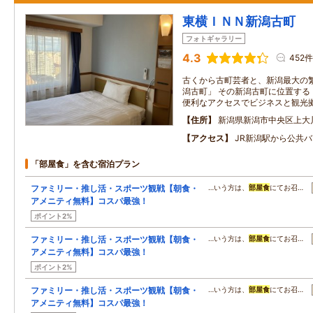
東横ＩＮＮ新潟古町
フォトギャラリー
4.3
452件
古くから古町芸者と、新潟最大の
潟古町」 その新潟古町に位置する
便利なアクセスでビジネスと観光
住所
新潟県新潟市中央区上大
アクセス
JR新潟駅から公共バ
「部屋食」を含む宿泊プラン
ファミリー・推し活・スポーツ観戦【朝食・
…いう方は、
部屋食
にてお召…
アメニティ無料】コスパ最強！
ポイント2%
ファミリー・推し活・スポーツ観戦【朝食・
…いう方は、
部屋食
にてお召…
アメニティ無料】コスパ最強！
ポイント2%
ファミリー・推し活・スポーツ観戦【朝食・
…いう方は、
部屋食
にてお召…
アメニティ無料】コスパ最強！