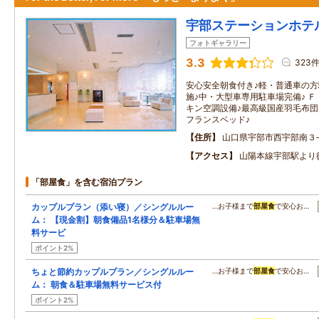
宇部ステーションホテ
フォトギャラリー
3.3
323
安心安全朝食付き♪軽・普通車の方
施♪中・大型車専用駐車場完備♪ 
キン空調設備♪最高級国産羽毛布団
フランスベッド♪
住所
山口県宇部市西宇部南３‐
アクセス
山陽本線宇部駅より
「部屋食」を含む宿泊プラン
カップルプラン（添い寝）／シングルルー
…お子様まで
部屋食
で安心お…
ム： 【現金割】朝食備品1名様分＆駐車場無
料サービ
ポイント2%
ちょと節約カップルプラン／シングルルー
…お子様まで
部屋食
で安心お…
ム： 朝食＆駐車場無料サービス付
ポイント2%