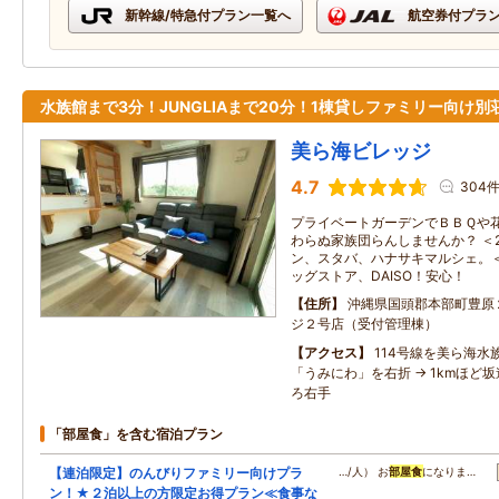
新幹線/特急付プラン一覧へ
航空券付プラ
水族館まで3分！JUNGLIAまで20分！1棟貸しファミリー向け別
美ら海ビレッジ
4.7
304
プライベートガーデンでＢＢＱや
わらぬ家族団らんしませんか？ ＜
ン、スタバ、ハナサキマルシェ。＜
ッグストア、DAISO！安心！
住所
沖縄県国頭郡本部町豊原
ジ２号店（受付管理棟）
アクセス
114号線を美ら海水族
「うみにわ」を右折 → 1kmほど
ろ右手
「部屋食」を含む宿泊プラン
【連泊限定】のんびりファミリー向けプラ
…/人） お
部屋食
になりま…
ン！★２泊以上の方限定お得プラン≪食事な