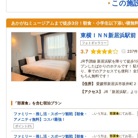
この施
あかがねミュージアムまで徒歩3分！朝食・小学生以下添い寝無
東横ＩＮＮ新居浜駅前
フォトギャラリー
3.7
237件
JR予讃線 新居浜駅を降りて徒歩1分
プンしたばかりのホテルです！ 駐
り、車でのアクセスでも便利！ 全室
ちろん無料です！
住所
愛媛県新居浜市坂井町２
アクセス
JR「新居浜駅」よ
「部屋食」を含む宿泊プラン
ファミリー・推し活・スポーツ観戦【朝食・
…いう方は、
部屋食
にてお召…
アメニティ無料】コスパ最強！
ポイント2%
ファミリー・推し活・スポーツ観戦【朝食・
…いう方は、
部屋食
にてお召…