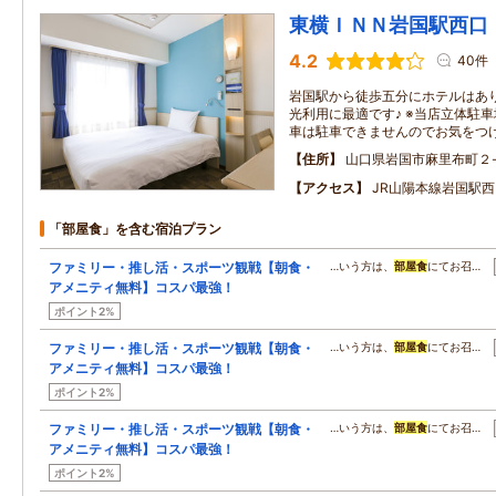
東横ＩＮＮ岩国駅西口
4.2
40件
岩国駅から徒歩五分にホテルはあ
光利用に最適です♪ ※当店立体駐車場
車は駐車できませんのでお気をつ
住所
山口県岩国市麻里布町２-
アクセス
JR山陽本線岩国駅西
「部屋食」を含む宿泊プラン
ファミリー・推し活・スポーツ観戦【朝食・
…いう方は、
部屋食
にてお召…
アメニティ無料】コスパ最強！
ポイント2%
ファミリー・推し活・スポーツ観戦【朝食・
…いう方は、
部屋食
にてお召…
アメニティ無料】コスパ最強！
ポイント2%
ファミリー・推し活・スポーツ観戦【朝食・
…いう方は、
部屋食
にてお召…
アメニティ無料】コスパ最強！
ポイント2%