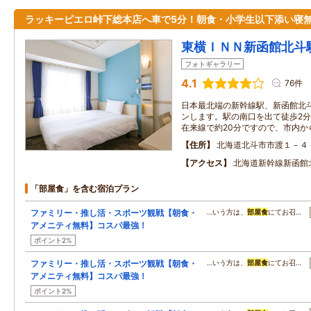
ラッキーピエロ峠下総本店へ車で5分！朝食・小学生以下添い寝
東横ＩＮＮ新函館北斗
フォトギャラリー
4.1
76件
日本最北端の新幹線駅、新函館北
ンします。駅の南口を出て徒歩2
在来線で約20分ですので、市内か
住所
北海道北斗市市渡１－４
アクセス
北海道新幹線新函館
「部屋食」を含む宿泊プラン
ファミリー・推し活・スポーツ観戦【朝食・
…いう方は、
部屋食
にてお召…
アメニティ無料】コスパ最強！
ポイント2%
ファミリー・推し活・スポーツ観戦【朝食・
…いう方は、
部屋食
にてお召…
アメニティ無料】コスパ最強！
ポイント2%