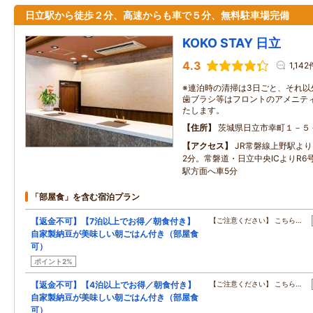
日立駅から徒歩２分、高速からも車で５分、無料駐車場完備
KOKO STAY 日立
4.3
1,142
※連泊時の清掃は3日ごと、それ
歯ブラシ等はフロントのアメニテ
たします。
住所
茨城県日立市幸町１－５
アクセス
JR常磐線上野駅よ
2分。常磐道・日立中央ICよりR6
駅方面へ車5分
「部屋食」を含む宿泊プラン
【返金不可】【7泊以上でお得／朝食付き】
【ご注意ください】 こちら…
自家製納豆が美味しい朝ごはん付き（部屋食
可）
ポイント2%
【返金不可】【4泊以上でお得／朝食付き】
【ご注意ください】 こちら…
自家製納豆が美味しい朝ごはん付き（部屋食
可）