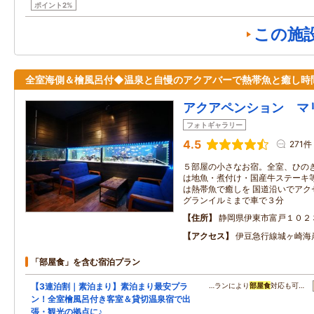
ポイント2%
この施
全室海側＆檜風呂付◆温泉と自慢のアクアバーで熱帯魚と癒し時
アクアペンション マ
フォトギャラリー
4.5
271件
５部屋の小さなお宿。全室、ひのき
は地魚・煮付け・国産牛ステーキ
は熱帯魚で癒しを 国道沿いでアク
グランイルミまで車で３分
住所
静岡県伊東市富戸１０２
アクセス
伊豆急行線城ヶ崎海
「部屋食」を含む宿泊プラン
【3連泊割｜素泊まり】素泊まり最安プラ
…ランにより
部屋食
対応も可…
ン！全室檜風呂付き客室＆貸切温泉宿で出
張・観光の拠点に♪