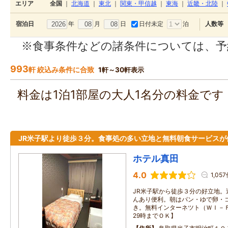
エリア
全国
｜
北海道
｜
東北
｜
関東・甲信越
｜
東海
｜
近畿・北陸
｜
年
月
日
日付未定
泊
宿泊日
人数等
※食事条件などの諸条件については、予
993
軒 絞込み条件に合致
1軒～30軒表示
料金は1泊1部屋の大人1名分の料金で
JR米子駅より徒歩３分。食事処の多い立地と無料朝食サービスが
ホテル真田
4.0
1,05
JR米子駅から徒歩３分の好立地。
んあり便利。朝はパン・ゆで卵・
き。無料インターネツト（ＷＩ－
29時までＯＫ】