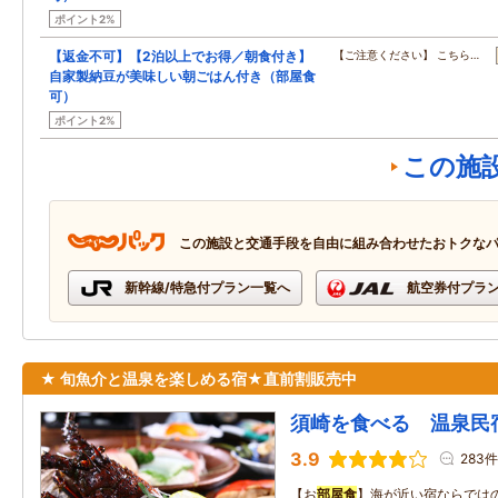
ポイント2%
【返金不可】【2泊以上でお得／朝食付き】
【ご注意ください】 こちら…
自家製納豆が美味しい朝ごはん付き（部屋食
可）
ポイント2%
この施
この施設と交通手段を自由に組み合わせたおトクな
新幹線/特急付プラン一覧へ
航空券付プラ
★ 旬魚介と温泉を楽しめる宿★直前割販売中
須崎を食べる 温泉民
3.9
283件
【お
部屋食
】海が近い宿ならでは