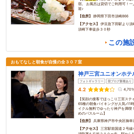
宿。 お風呂は貸切でご利用可！一
迎♪
住所
静岡県下田市須崎866
アクセス
伊豆急下田駅より須
須崎下車徒歩３０秒
この施
おもてなしと朝食が自慢の全３０７室
神戸三宮ユニオンホテ
フォトギャラリー
宿ブログ新着あり
4.2
4,70
【笑顔の接客でほっこり三宮ステ
65種の朝食バイキングが人気♪1
イクル無料でゆったり神戸を満喫
めのバスルーム】
住所
兵庫県神戸市中央区御幸通2
アクセス
三宮駅前国道２号線
消防署を右折２００ｍ先 駅から