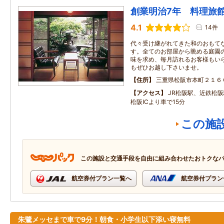
創業明治7年 料理旅
4.1
14件
代々受け継がれてきた和のおもて
す。全てのお部屋から眺める庭園
味を求め、毎月訪れるお客様もい
もぜひお越し下さいませ。
住所
三重県松阪市本町２１６
アクセス
JR松阪駅、近鉄松阪
松阪ICより車で15分
この施
この施設と交通手段を自由に組み合わせたおトクな
航空券付プラン一覧へ
航空券付プラン
朱鷺メッセまで車で9分！朝食・小学生以下添い寝無料