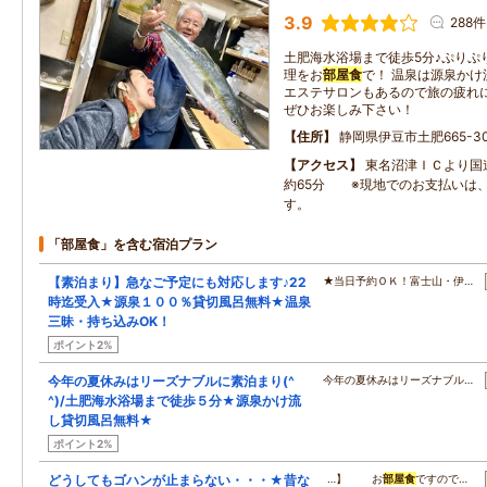
3.9
288件
土肥海水浴場まで徒歩5分♪ぷりぷ
理をお
部屋食
で！ 温泉は源泉か
エステサロンもあるので旅の疲れ
ぜひお楽しみ下さい！
住所
静岡県伊豆市土肥665-3
アクセス
東名沼津ＩＣより国
約65分 ※現地でのお支払いは
す。
「部屋食」を含む宿泊プラン
【素泊まり】急なご予定にも対応します♪22
★当日予約ＯＫ！富士山・伊…
時迄受入★源泉１００％貸切風呂無料★温泉
三昧・持ち込みOK！
ポイント2%
今年の夏休みはリーズナブルに素泊まり(^
今年の夏休みはリーズナブル…
^)/土肥海水浴場まで徒歩５分★源泉かけ流
し貸切風呂無料★
ポイント2%
どうしてもゴハンが止まらない・・・★昔な
…】 お
部屋食
ですので…