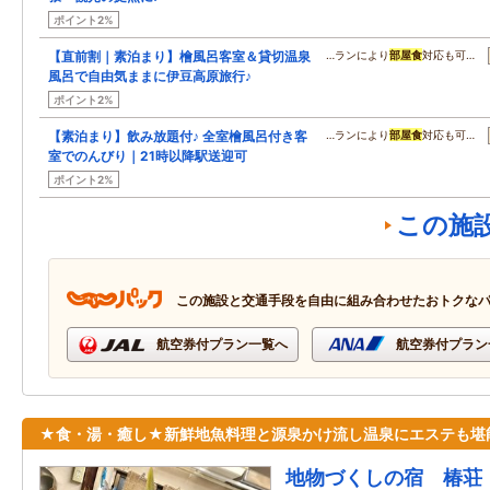
ポイント2%
【直前割｜素泊まり】檜風呂客室＆貸切温泉
…ランにより
部屋食
対応も可…
風呂で自由気ままに伊豆高原旅行♪
ポイント2%
【素泊まり】飲み放題付♪ 全室檜風呂付き客
…ランにより
部屋食
対応も可…
室でのんびり｜21時以降駅送迎可
ポイント2%
この施
この施設と交通手段を自由に組み合わせたおトクな
航空券付プラン一覧へ
航空券付プラン
★食・湯・癒し★新鮮地魚料理と源泉かけ流し温泉にエステも堪
地物づくしの宿 椿荘