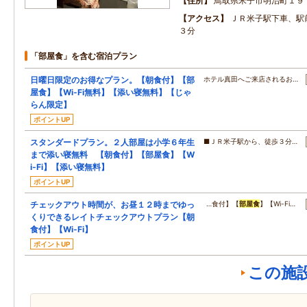
住所
鳥取県米子市明治町１９
アクセス
ＪＲ米子駅下車、駅
３分
「部屋食」を含む宿泊プラン
日曜日限定のお得なプラン。【朝食付】【部
ホテル真田へご来店されるお…
屋食】【Wi-Fi無料】【添い寝無料】【じゃ
らん限定】
ポイントUP
スタンダードプラン。２人部屋は小学６年生
■ＪＲ米子駅から、徒歩３分…
まで添い寝無料 【朝食付】【部屋食】【W
i-Fi】【添い寝無料】
ポイントUP
チェックアウト時間が、お昼１２時までゆっ
…食付】【
部屋食
】【Wi-Fi…
くりできるレイトチェックアウトプラン【朝
食付】【Wi-Fi】
ポイントUP
この施