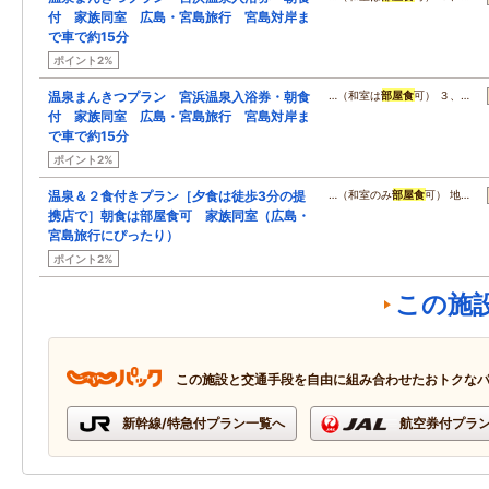
付 家族同室 広島・宮島旅行 宮島対岸ま
で車で約15分
ポイント2%
温泉まんきつプラン 宮浜温泉入浴券・朝食
…（和室は
部屋食
可） ３、…
付 家族同室 広島・宮島旅行 宮島対岸ま
で車で約15分
ポイント2%
温泉＆２食付きプラン［夕食は徒歩3分の提
…（和室のみ
部屋食
可） 地…
携店で］朝食は部屋食可 家族同室（広島・
宮島旅行にぴったり）
ポイント2%
この施
この施設と交通手段を自由に組み合わせたおトクな
新幹線/特急付プラン一覧へ
航空券付プラ