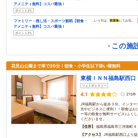
アメニティ無料】コスパ最強！
ポイント2%
ファミリー・推し活・スポーツ観戦【朝食・
…いう方は、
部屋食
にてお召…
アメニティ無料】コスパ最強！
ポイント2%
この施
花見山公園まで車で20分！朝食・小学生以下添い寝無料
東横ＩＮＮ福島駅西口
フォトギャラリー
4.1
215件
JR福島駅から徒歩３分。インター
光やビジネスに便利！！朝食はお
ー等の軽食が無料サービス♪ふく
くださいませ。
住所
福島県福島市三河南町４
アクセス
JR福島駅西口より