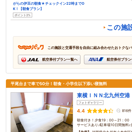
がらの伊豆の朝食★チェックイン22時までO
K！【朝食プラン】
ポイント2%
この施
この施設と交通手段を自由に組み合わせたおトクな
航空券付プラン一覧へ
航空券付プラン
平尾台まで車で50分！朝食・小学生以下添い寝無料
東横ＩＮＮ北九州空港
フォトギャラリー
4.4
816件
朝食付き！夕食19：00～21：0
サービスあり♪駐車場10日間無料