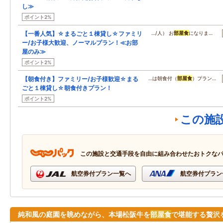
し≫
ポイント2%
【一番人気】☆まるごと１棟貸し☆ファミリ
…/人） お
部屋食
になりま…
ー/お子様大歓迎、ノーマルプラン！≪お部
屋のみ≫
ポイント2%
【朝食付き】ファミリー/お子様歓迎☆まる
…は朝食付（
部屋食
）プラン…
ごと１棟貸し☆朝食付きプラン！
ポイント2%
この施
この施設と交通手段を自由に組み合わせたおトクな
航空券付プラン一覧へ
航空券付プラン
純和風の庭園を眺めながら、本場松阪牛を
部屋食
で堪能する贅沢