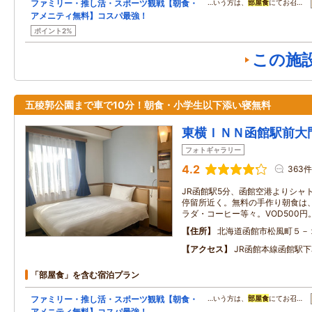
ファミリー・推し活・スポーツ観戦【朝食・
…いう方は、
部屋食
にてお召…
アメニティ無料】コスパ最強！
ポイント2%
この施
五稜郭公園まで車で10分！朝食・小学生以下添い寝無料
東横ＩＮＮ函館駅前大
フォトギャラリー
4.2
363件
JR函館駅5分、函館空港よりシャ
停留所近く。無料の手作り朝食は
ラダ・コーヒー等々。VOD500円。
住所
北海道函館市松風町５－
アクセス
JR函館本線函館駅下
「部屋食」を含む宿泊プラン
ファミリー・推し活・スポーツ観戦【朝食・
…いう方は、
部屋食
にてお召…
アメニティ無料】コスパ最強！