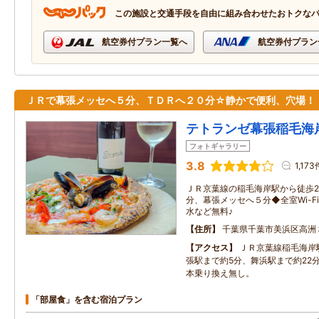
この施設と交通手段を自由に組み合わせたおトクな
航空券付プラン一覧へ
航空券付プラン
ＪＲで幕張メッセへ５分、ＴＤＲへ２０分☆静かで便利、穴場！
テトランゼ幕張稲毛海
フォトギャラリー
3.8
1,173
ＪＲ京葉線の稲毛海岸駅から徒歩
分、幕張メッセへ５分◆全室Wi-
水など無料♪
住所
千葉県千葉市美浜区高洲３
アクセス
ＪＲ京葉線稲毛海岸
張駅まで約5分、舞浜駅まで約22
本乗り換え無し。
「部屋食」を含む宿泊プラン