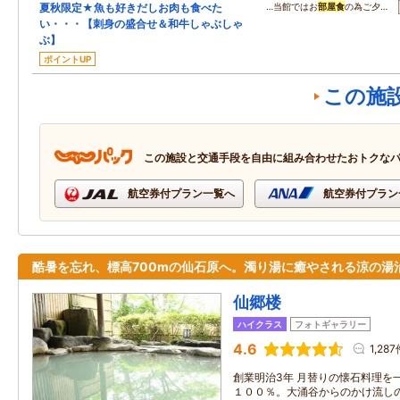
夏秋限定★魚も好きだしお肉も食べた
…当館ではお
部屋食
の為ご夕…
い・・・【刺身の盛合せ＆和牛しゃぶしゃ
ぶ】
ポイントUP
この施
この施設と交通手段を自由に組み合わせたおトクな
航空券付プラン一覧へ
航空券付プラン
酷暑を忘れ、標高700mの仙石原へ。濁り湯に癒やされる涼の湯
仙郷楼
ハイクラス
フォトギャラリー
4.6
1,28
創業明治3年 月替りの懐石料理を
１００％。大涌谷からのかけ流しの