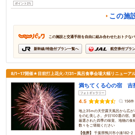
ポイント2%
この施
この施設と交通手段を自由に組み合わせたおトクな
新幹線/特急付プラン一覧へ
航空券付プラ
8/1~17開催★目前打上花火♪7/31~風呂食事会場大幅リニューア
満ちてくる心の宿 吉
フォトギャラリー
4.5
156件
地上35ｍの天空露天風呂から広が
をのむ美しさ。夕日100選の宿。
厳選された四季の味覚、地物の食
数々をご堪能ください
住所
千葉県鴨川市小湊182-2