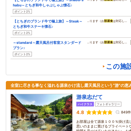
habu～とちぎ和牛しゃぶしゃぶ懐石♪
ポイント2%
【とちぎのブランド牛で極上旅】～Steak～
…ります（お
部屋食
は対応し…
とちぎ和牛ステーキ懐石♪
ポイント2%
～standard～露天風呂付客室スタンダード
…ります（お
部屋食
は対応し…
プラン♪
ポイント2%
この施
全室に尽きる事なく溢れる源泉かけ流し露天風呂という“游”の恵
游泉志だて
ハイクラス
フォトギャラリー
4.8
849件
お部屋は全て源泉１００％掛け流
思いのままに寛げるプライベート
時間を見つけていただきたい。お