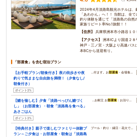
2024年4月淡路島観光ホテルは
「あわかん」へ！！ 当館は、全て
釣り体験を通じて「淡路島の自然
家族リピート率No.1旅館！！
住所
兵庫県洲本市小路谷１０
アクセス
洲本ICより国道２
神戸・三ノ宮・大阪より高速バス
本BCから送迎有り。
「部屋食」を含む宿泊プラン
【お手軽プラン/朝食付き】夜の街歩きや夜
…付ます。お
部屋食
・会場食…
釣りで気ままな自由旅を満喫！（夕食なし/
朝食付き）
ポイント2%
【鱧を愉しむ】夕食「淡路べっぴん鱧づく
…お献立 お
部屋食
：お泊り…
し」（お部屋食）・朝食「淡路島を食べる」
あさごはん
ポイント2%
【特典付き】親子で楽しむファミリー体験プ
プール・釣り・縁日・花火で…
ラン～ご夕食は・お部屋食・朝食は「淡路島