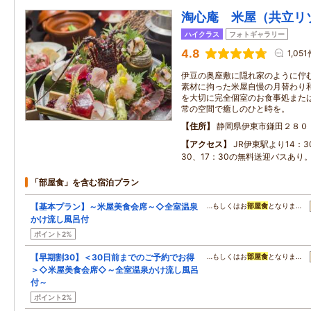
淘心庵 米屋（共立リ
ハイクラス
フォトギャラリー
4.8
1,05
伊豆の奥座敷に隠れ家のように佇む
素材に拘った米屋自慢の月替わり
を大切に完全個室のお食事処また
常の空間で癒しのひと時を。
住所
静岡県伊東市鎌田２８０
アクセス
JR伊東駅より14：3
30、17：30の無料送迎バスあり
「部屋食」を含む宿泊プラン
【基本プラン】～米屋美食会席～◇全室温泉
…もしくはお
部屋食
となりま…
かけ流し風呂付
ポイント2%
【早期割30】＜30日前までのご予約でお得
…もしくはお
部屋食
となりま…
＞◇米屋美食会席◇～全室温泉かけ流し風呂
付～
ポイント2%