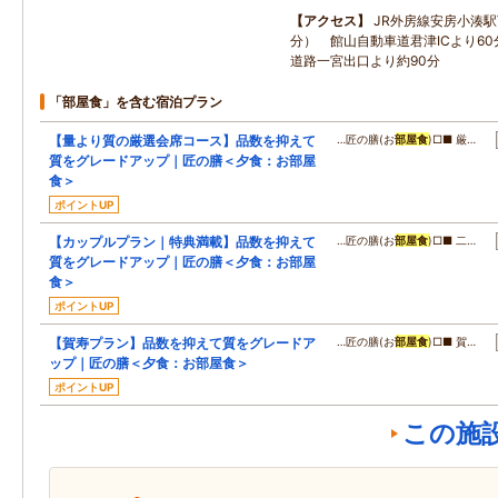
アクセス
JR外房線安房小湊
分） 館山自動車道君津ICより6
道路一宮出口より約90分
「部屋食」を含む宿泊プラン
【量より質の厳選会席コース】品数を抑えて
…匠の膳(お
部屋食
)□■ 厳…
質をグレードアップ｜匠の膳＜夕食：お部屋
食＞
ポイントUP
【カップルプラン｜特典満載】品数を抑えて
…匠の膳(お
部屋食
)□■ 二…
質をグレードアップ｜匠の膳＜夕食：お部屋
食＞
ポイントUP
【賀寿プラン】品数を抑えて質をグレードア
…匠の膳(お
部屋食
)□■ 賀…
ップ｜匠の膳＜夕食：お部屋食＞
ポイントUP
この施