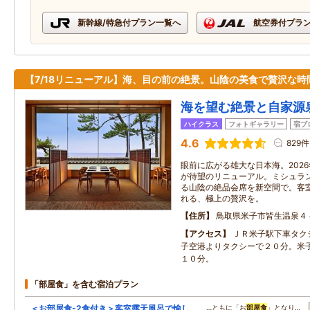
新幹線/特急付プラン一覧へ
航空券付プラ
【7/18リニューアル】海、目の前の絶景。山陰の美食で贅沢な時
海を望む絶景と自家源
ハイクラス
フォトギャラリー
宿ブ
4.6
829件
眼前に広がる雄大な日本海。202
が待望のリニューアル。ミシュラン
る山陰の絶品会席を新空間で。客
れる、極上の贅沢を。
住所
鳥取県米子市皆生温泉４
アクセス
ＪＲ米子駅下車タク
子空港よりタクシーで２０分。米
１０分。
「部屋食」を含む宿泊プラン
＜お部屋食-2食付き＞客室露天風呂で愉し
…ともに「お
部屋食
」となり…