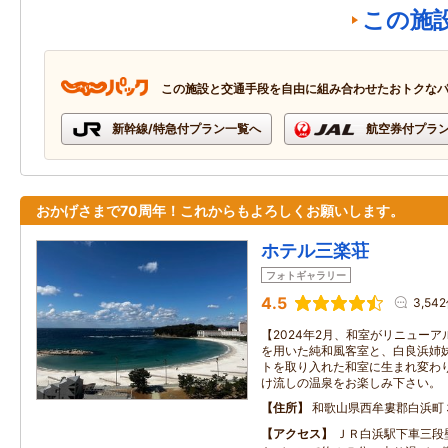
この施
この施設と交通手段を自由に組み合わせたおトクな
新幹線/特急付プラン一覧へ
航空券付プラ
おかげさまで70周年！これからもよろしくお願いします。
ホテル三楽荘
フォトギャラリー
4.5
3,54
【2024年2月、和室がリニュー
を用いた純和風客室と、白良浜姉
トを取り入れた和室に生まれ変わ
け流しの温泉をお楽しみ下さい。
住所
和歌山県西牟婁郡白浜町
アクセス
ＪＲ白浜駅下車三段