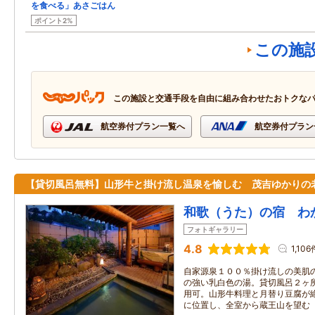
を食べる」あさごはん
ポイント2%
この施
この施設と交通手段を自由に組み合わせたおトクな
航空券付プラン一覧へ
航空券付プラン
【貸切風呂無料】山形牛と掛け流し温泉を愉しむ 茂吉ゆかりの
和歌（うた）の宿 わ
フォトギャラリー
4.8
1,106
自家源泉１００％掛け流しの美肌
の強い乳白色の湯。貸切風呂２ヶ
用可。山形牛料理と月替り豆腐が
に位置し、全室から蔵王山を望む