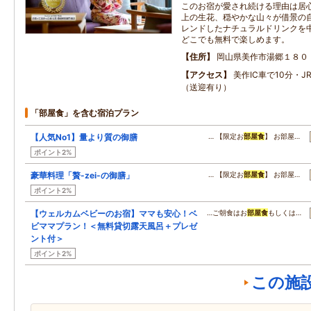
このお宿が愛され続ける理由は居心
上の生花、穏やかな山々が借景の
レンドしたナチュラルドリンクを
どこでも無料で楽しめます。
住所
岡山県美作市湯郷１８０
アクセス
美作IC車で10分・J
（送迎有り）
「部屋食」を含む宿泊プラン
【人気No1】量より質の御膳
… 【限定お
部屋食
】 お部屋…
ポイント2%
豪華料理「贅-zei-の御膳」
… 【限定お
部屋食
】 お部屋…
ポイント2%
【ウェルカムベビーのお宿】ママも安心！ベ
…ご朝食はお
部屋食
もしくは…
ビママプラン！＜無料貸切露天風呂＋プレゼ
ント付＞
ポイント2%
この施