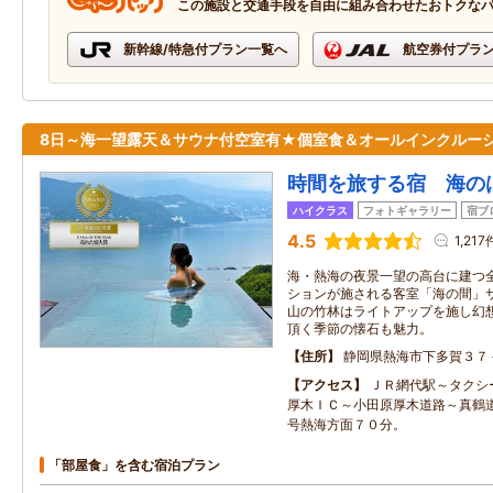
この施設と交通手段を自由に組み合わせたおトクな
新幹線/特急付プラン一覧へ
航空券付プラ
8日～海一望露天＆サウナ付空室有★個室食＆オールインクルー
時間を旅する宿 海の
ハイクラス
フォトギャラリー
宿ブ
4.5
1,217
海・熱海の夜景一望の高台に建つ
ションが施される客室「海の間」
山の竹林はライトアップを施し幻
頂く季節の懐石も魅力。
住所
静岡県熱海市下多賀３７
アクセス
ＪＲ網代駅～タクシ
厚木ＩＣ～小田原厚木道路～真鶴
号熱海方面７０分。
「部屋食」を含む宿泊プラン