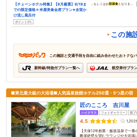
【チェーンホテル特集】【8月厳選】8/19ま
…もしくはお
部屋食
となりま…
での限定価格☆米屋美食会席プラン※全室か
け流し風呂付
ポイント2%
この施
この施設と交通手段を自由に組み合わせたおトクな
新幹線/特急付プラン一覧へ
航空券付プラ
■東北最大級の大浴場■人気温泉旅館ホテル250選・5つ星の宿
匠のこころ 吉川屋
ハイクラス
フォトギャラリー
宿ブ
4.5
1,202
【天保12年創業・飯坂温泉で一番
断崖絶壁を望むラウンジや大浴場