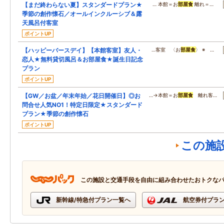
【まだ終わらない夏】スタンダードプラン★
… 本館＝お
部屋食
離れ＝…
季節の創作懐石／オールインクルーシブ＆露
天風呂付客室
ポイントUP
【ハッピーバースデイ】【本館客室】友人・
…客室 〈お
部屋食
〉 ※ …
恋人★無料貸切風呂＆お部屋食★誕生日記念
プラン
ポイントUP
【GW／お盆／年末年始／花日開催日】◎お
…→本館＝お
部屋食
離れ客…
問合せ人気NO1！特定日限定★スタンダード
プラン★季節の創作懐石
ポイントUP
この施
この施設と交通手段を自由に組み合わせたおトクな
新幹線/特急付プラン一覧へ
航空券付プラ