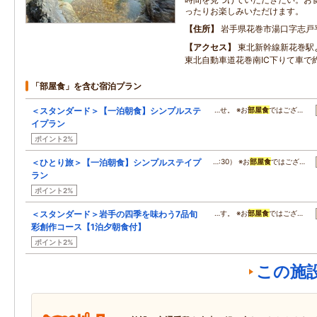
ったりお楽しみいただけます。
住所
岩手県花巻市湯口字志戸
アクセス
東北新幹線新花巻駅
東北自動車道花巻南IC下りて車で約
「部屋食」を含む宿泊プラン
＜スタンダード＞【一泊朝食】シンプルステ
…せ。 ※お
部屋食
ではござ…
イプラン
ポイント2%
＜ひとり旅＞【一泊朝食】シンプルステイプ
…:30） ※お
部屋食
ではござ…
ラン
ポイント2%
＜スタンダード＞岩手の四季を味わう7品旬
…す。 ※お
部屋食
ではござ…
彩創作コース【1泊夕朝食付】
ポイント2%
この施