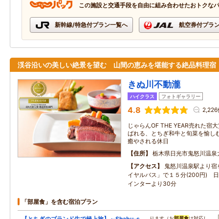
この施設と交通手段を自由に組み合わせたおトクな
新幹線/特急付プラン一覧へ
航空券付プラ
渓谷沿いの美しい絶景を望む 山間の恵みを堪能する絶品料理宿
きぬ川不動瀧
ハイクラス
フォトギャラリー
4.8
2,22
じゃらんOF THE YEAR売れた宿
ばれる、とちぎ和牛と旬菜を愉し
癒やされる休日
住所
栃木県日光市鬼怒川温泉
アクセス
鬼怒川温泉駅より宿
イヤルバス」で１５分(200円) 
インターより30分
「部屋食」を含む宿泊プラン
【とちぎのブランド牛で極上旅】～Shabu-s
…ります（お
部屋食
は対応し…