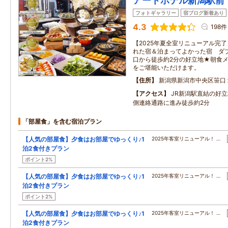
アートホテル新潟駅前
フォトギャラリー
宿ブログ新着あり
4.3
198件
【2025年夏全室リニューアル完了
れた宿＆泊まってよかった宿 ダ
口から徒歩約2分の好立地★朝食メ
をご堪能いただけます。
住所
新潟県新潟市中央区笹口
アクセス
JR新潟駅直結の好
側連絡通路に進み徒歩約2分
「部屋食」を含む宿泊プラン
【人気の部屋食】夕食はお部屋でゆっくり♪1
2025年客室リニューアル！ …
泊2食付きプラン
ポイント2%
【人気の部屋食】夕食はお部屋でゆっくり♪1
2025年客室リニューアル！ …
泊2食付きプラン
ポイント2%
【人気の部屋食】夕食はお部屋でゆっくり♪1
2025年客室リニューアル！ …
泊2食付きプラン