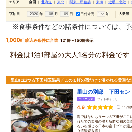
エリア
全国
｜
北海道
｜
東北
｜
関東・甲信越
｜
東海
｜
近畿・北陸
｜
年
月
日
日付未定
泊
宿泊日
人数等
※食事条件などの諸条件については、予
1,000
軒 絞込み条件に合致
121軒～150軒表示
料金は1泊1部屋の大人1名分の料金で
里山に出づる下田相玉温泉／この１軒の宿だけで浸かれる貴重な
里山の別邸 下田セン
ハイクラス
フォトギャラリー
4.9
1,176
海ではないもう一つの下田がここ
れたての美肌の湯と新鮮な旬の美
ろいを感じる日本の宿【プロが選
０選連続入選】