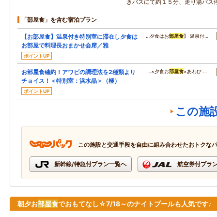
きバスにて約１５分、走り湯バス
「部屋食」を含む宿泊プラン
【お部屋食】温泉付き特別室に滞在し夕食は
…夕食はお
部屋食
】 温泉付…
お部屋で料理長おまかせ会席／雅
ポイントUP
お部屋食確約！アワビの調理法を2種類より
…×夕食お
部屋食
×あわび …
チョイス！＜特別室：浜水晶＞（極）
ポイントUP
この施
この施設と交通手段を自由に組み合わせたおトクな
新幹線/特急付プラン一覧へ
航空券付プラ
朝夕お
部屋食
でおもてなし☆7/18～のナイトプールも人気です♪