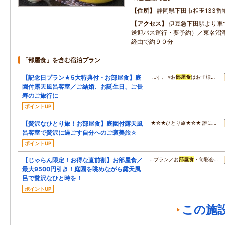
住所
静岡県下田市相玉133番
アクセス
伊豆急下田駅より車
送迎バス運行・要予約）／東名沼
経由で約９０分
「部屋食」を含む宿泊プラン
【記念日プラン★5大特典付・お部屋食】庭
…す。 ※お
部屋食
はお子様…
園付露天風呂客室／ご結婚、お誕生日、ご長
寿のご旅行に
ポイントUP
【贅沢なひとり旅！お部屋食】庭園付露天風
★☆★ひとり旅★☆★ 誰に…
呂客室で贅沢に過ごす自分へのご褒美旅☆
ポイントUP
【じゃらん限定！お得な直前割】お部屋食／
…プラン／お
部屋食
・旬彩会…
最大9500円引き！庭園を眺めながら露天風
呂で贅沢なひと時を！
ポイントUP
この施