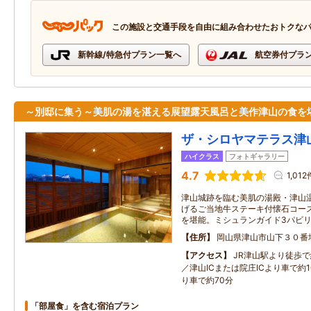
この施設と交通手段を自由に組み合わせたおトクな
新幹線/特急付プラン一覧へ
航空券付プラ
～別邸に集う～美肌の湯を湛える展望露天風呂と美作津山の食を
ザ・シロヤマテラス津
ハイクラス
フォトギャラリー
4.7
1,012
津山城跡を臨む美肌の湯殿・津山温
げるご当地牛ステーキ付懐石コー
を堪能。ミシュランガイド3パビ
住所
岡山県津山市山下３０番
アクセス
JR津山駅より徒歩で
／津山ICまたは院庄ICより車で約
り車で約70分
「部屋食」を含む宿泊プラン