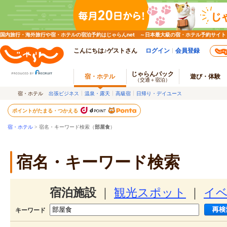
国内旅行・海外旅行や宿・ホテルの宿泊予約はじゃらんnet ～日本最大級の宿・ホテル予約サイト
こんにちは♪ゲストさん
ログイン
会員登録
じゃらんパック
宿・ホテル
遊び・体験
（交通＋宿泊）
宿・ホテル
出張ビジネス
温泉・露天
高級宿
日帰り・デイユース
ポイントがたまる・つかえる
宿・ホテル
> 宿名・キーワード検索（
部屋食
）
宿名・キーワード検索
宿泊施設
｜
観光スポット
｜
イ
キーワード