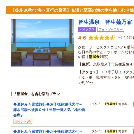
【徒歩30秒で海へ直行の贅沢】名湯と至高の海の幸を愉しむ老舗
皆生温泉 皆生菊乃家
ハイクラス
フォトギャラリー
4.6
1,47
夕食・サービスクチコミ4.7★眼
な日本海の幸とアットホームなお
の宿【
部屋食
対応】
住所
鳥取県米子市皆生温泉４
アクセス
ＪＲ米子駅よりタクシ
ＩＣ下車、境港方面へ５ｋｍ/米子
で約20分
「部屋食」を含む宿泊プラン
◆夏休み☆家族旅行◆お子様歓迎花火付～
…プが「B.【
部屋食
】海側和…
海水浴場へ徒歩０分！当館一番人気『地の物
会席』
ポイントUP
◆夏休み☆家族旅行◆お子様歓迎花火付～
…プが「B.【
部屋食
】海側和…