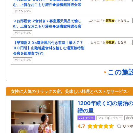
む、上質なおこもり滞在◆湯賓館特選会席
ポイント2%
＜お部屋食-2食付き＞客室露天風呂で愉し
…ともに「お
部屋食
」となり…
む、上質なおこもり滞在◆湯賓館特選会席
ポイント2%
【早期割３０×露天風呂付き客室！最大７７
…ともに「お
部屋食
」となり…
００円引】山陰地産食材を愉しむ湯賓館特別
会席を部屋食で(Y)
ポイント2%
この施
女性に人気のリラックス宿。美味しい料理とベストなサービス♪
1200年続く幻の湯治
譜の里
ハイクラス
フォトギャラリー
宿ブ
4.7
1,163