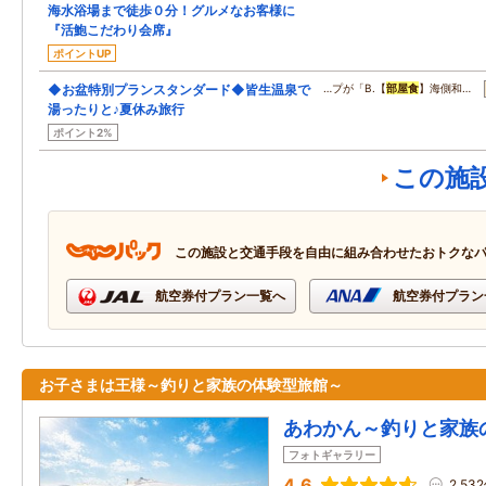
海水浴場まで徒歩０分！グルメなお客様に
『活鮑こだわり会席』
ポイントUP
◆お盆特別プランスタンダード◆皆生温泉で
…プが「B.【
部屋食
】海側和…
湯ったりと♪夏休み旅行
ポイント2%
この施
この施設と交通手段を自由に組み合わせたおトクな
航空券付プラン一覧へ
航空券付プラン
お子さまは王様～釣りと家族の体験型旅館～
あわかん～釣りと家族
フォトギャラリー
4.6
2,53