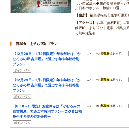
しい自家源泉◆旬の食材を使った
ぶ日本のホテル・旅館100選」
住所
福島県福島市飯坂町湯野
アクセス
お車（無料P有）…
飯坂IC」より12分｜電車…福島
ら無料送迎有
「部屋食」を含む宿泊プラン
《12月29日～1月2日限定》年末年始は「か
…す。 ※お
部屋食
は承って…
むろみの郷 吉川屋」で過ごす年末年始特別
プラン♪
ポイント2%
《12月29日～1月2日限定》年末年始は「か
…す。 ※お
部屋食
は承って…
むろみの郷 吉川屋」で過ごす年末年始特別
プラン♪
ポイント2%
《8／8～15限定》お盆休みは「かむろみの
…す。 ※お
部屋食
は承って…
郷吉川屋」で過ごす特別プランーご夕食は福
島牛すき焼き特別会席ー
ポイント2%