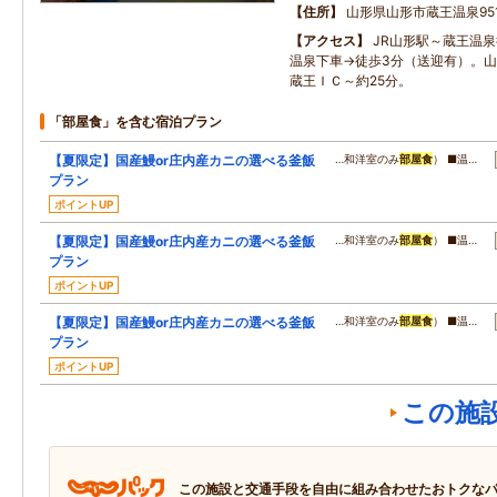
住所
山形県山形市蔵王温泉951
アクセス
JR山形駅～蔵王温泉
温泉下車→徒歩3分（送迎有）。
蔵王ＩＣ～約25分。
「部屋食」を含む宿泊プラン
【夏限定】国産鰻or庄内産カニの選べる釜飯
…和洋室のみ
部屋食
） ■温…
プラン
ポイントUP
【夏限定】国産鰻or庄内産カニの選べる釜飯
…和洋室のみ
部屋食
） ■温…
プラン
ポイントUP
【夏限定】国産鰻or庄内産カニの選べる釜飯
…和洋室のみ
部屋食
） ■温…
プラン
ポイントUP
この施
この施設と交通手段を自由に組み合わせたおトクな