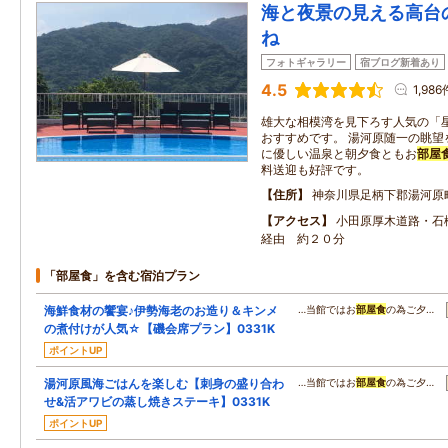
海と夜景の見える高台
ね
フォトギャラリー
宿ブログ新着あり
4.5
1,986
雄大な相模湾を見下ろす人気の「
おすすめです。 湯河原随一の眺望
に優しい温泉と朝夕食ともお
部屋
料送迎も好評です。
住所
神奈川県足柄下郡湯河原町
アクセス
小田原厚木道路・石橋
経由 約２０分
「部屋食」を含む宿泊プラン
海鮮食材の饗宴♪伊勢海老のお造り＆キンメ
…当館ではお
部屋食
の為ご夕…
の煮付けが人気☆【磯会席プラン】0331K
ポイントUP
湯河原風海ごはんを楽しむ【刺身の盛り合わ
…当館ではお
部屋食
の為ご夕…
せ&活アワビの蒸し焼きステーキ】0331K
ポイントUP