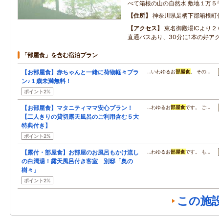
べて箱根の山の自然水 敷地１万５
住所
神奈川県足柄下郡箱根町仙
アクセス
東名御殿場ICより
直通バスあり、30分に1本の好ア
「部屋食」を含む宿泊プラン
【お部屋食】赤ちゃんと一緒に荷物軽々プラ
…いわゆるお
部屋食
。 その…
ン♪１歳未満無料！
ポイント2%
【お部屋食】マタニティママ安心プラン！
…わゆるお
部屋食
です。 ご…
【二人きりの貸切露天風呂のご利用含む５大
特典付き】
ポイント2%
【露付・部屋食】お部屋のお風呂もかけ流し
…わゆるお
部屋食
です。 も…
の白濁湯！露天風呂付き客室 別邸「奥の
樹々」
ポイント2%
この施