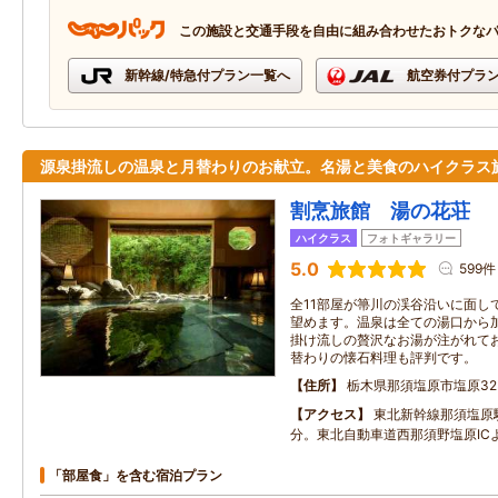
この施設と交通手段を自由に組み合わせたおトクな
新幹線/特急付プラン一覧へ
航空券付プラ
源泉掛流しの温泉と月替わりのお献立。名湯と美食のハイクラス
割烹旅館 湯の花荘
ハイクラス
フォトギャラリー
5.0
599件
全11部屋が箒川の渓谷沿いに面し
望めます。温泉は全ての湯口から加
掛け流しの贅沢なお湯が注がれて
替わりの懐石料理も評判です。
住所
栃木県那須塩原市塩原32
アクセス
東北新幹線那須塩原
分。東北自動車道西那須野塩原IC
「部屋食」を含む宿泊プラン