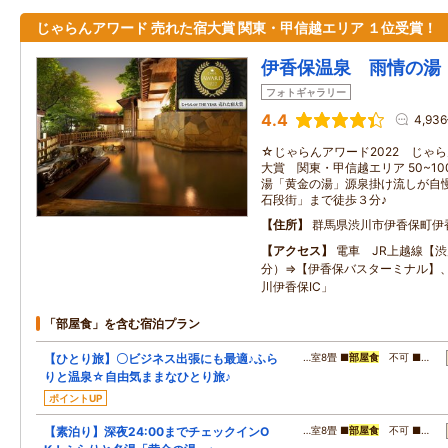
じゃらんアワード 売れた宿大賞 関東・甲信越エリア １位受賞！
伊香保温泉 雨情の湯
フォトギャラリー
4.4
4,93
☆じゃらんアワード2022 じゃらんO
大賞 関東・甲信越エリア 50~1
湯「黄金の湯」源泉掛け流しが自慢
石段街」まで徒歩３分♪
住所
群馬県渋川市伊香保町伊
アクセス
電車 JR上越線【渋
分）⇒【伊香保バスターミナル】
川伊香保IC」
「部屋食」を含む宿泊プラン
【ひとり旅】〇ビジネス出張にも最適♪ふら
…室8畳 ■
部屋食
不可 ■…
りと温泉☆自由気ままなひとり旅♪
ポイントUP
【素泊り】深夜24:00までチェックインO
…室8畳 ■
部屋食
不可 ■…