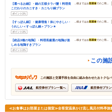
【選べるお鍋】・鍋の王様タラバ蟹！料理長
…様まではお
部屋食
でのご用…
こだわりのカニすき・カニちり鍋プラン
ポイント2%
【すっぽん鍋】・健康増進！体にやさしい・
…様まではお
部屋食
でのご用…
うれしい＜すっぽん鍋＞プラン★
ポイント2%
【絶品3種の地鶏】・料理長厳選の地鶏が楽
…様まではお
部屋食
でのご用…
しめる地鶏すきプラン
ポイント2%
この施
この施設と交通手段を自由に組み合わせたおトクな
航空券付プラン一覧へ
航空券付プラン
≪お食事はお部屋または個室≫全客室温泉かけ流し風呂付料亭旅