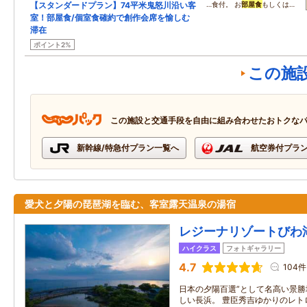
【スタンダードプラン】74平米鬼怒川沿い客
…食付。 お
部屋食
もしくは…
室！部屋食/個室食確約で創作会席を愉しむ
滞在
ポイント2%
この施
この施設と交通手段を自由に組み合わせたおトクな
新幹線/特急付プラン一覧へ
航空券付プラ
愛犬と夕陽の琵琶湖を臨む、客室露天温泉の湯宿
レジーナリゾートびわ
ハイクラス
フォトギャラリー
4.7
104件
日本の夕陽百選”として名高い景
しい長浜。 豊臣秀吉ゆかりのレト