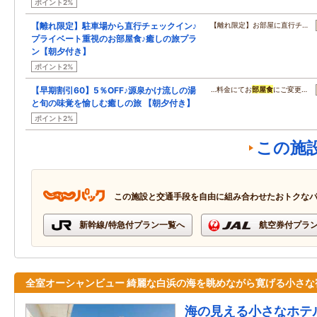
ポイント2%
【離れ限定】駐車場から直行チェックイン♪
【離れ限定】お部屋に直行チ…
プライベート重視のお部屋食♪癒しの旅プラ
ン【朝夕付き】
ポイント2%
【早期割引60】5％OFF♪源泉かけ流しの湯
…料金にてお
部屋食
にご変更…
と旬の味覚を愉しむ癒しの旅 【朝夕付き】
ポイント2%
この施
この施設と交通手段を自由に組み合わせたおトクな
新幹線/特急付プラン一覧へ
航空券付プラ
全室オーシャンビュー 綺麗な白浜の海を眺めながら寛げる小さな
海の見える小さなホテ