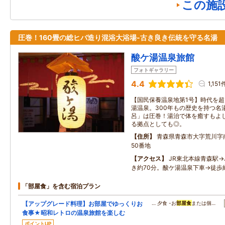
この施
圧巻！160畳の総ヒバ造り混浴大浴場-古き良き伝統を守る名湯
酸ケ湯温泉旅館
フォトギャラリー
4.4
1,151
【国民保養温泉地第1号】時代を
湯温泉。300年もの歴史を持つ名
呂」は圧巻！湯治で体を癒すもよ
る拠点としても◎。
住所
青森県青森市大字荒川字
50番地
アクセス
JR東北本線青森駅→
き約70分。酸ケ湯温泉下車→徒歩
「部屋食」を含む宿泊プラン
【アップグレード料理】お部屋でゆっくりお
… 夕食 -お
部屋食
または個…
食事★昭和レトロの温泉旅館を楽しむ
ポイントUP