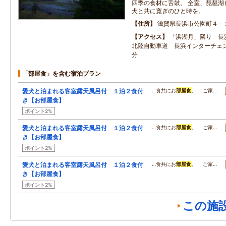
四季の食材に舌鼓。 全室、琵琶湖
犬と共に寛ぎのひと時を。
住所
滋賀県長浜市公園町４－
アクセス
「浜湖月」隣り 長
北陸自動車道 長浜インターチェ
分
「部屋食」を含む宿泊プラン
愛犬と泊まれる客室露天風呂付 １泊２食付
…食共にお
部屋食
。 ご家…
き【お部屋食】
ポイント2%
愛犬と泊まれる客室露天風呂付 １泊２食付
…食共にお
部屋食
。 ご家…
き【お部屋食】
ポイント2%
愛犬と泊まれる客室露天風呂付 １泊２食付
…食共にお
部屋食
。 ご家…
き【お部屋食】
ポイント2%
この施