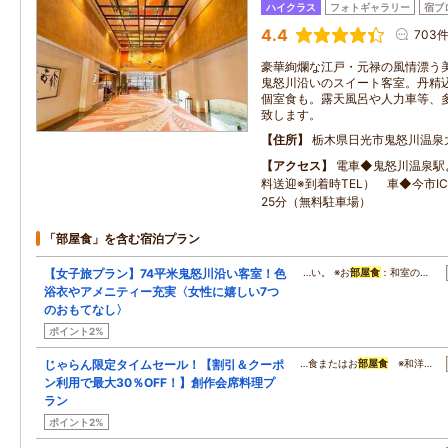
ハイクラス
フォトギャラリー
宿ブ
4.4
703
豪華絢爛な江戸・元禄の風情漂う美
鬼怒川沿いのスイート客室。丹精
個室食も。露天風呂や人力車等、
致します。
住所
栃木県日光市鬼怒川温泉
アクセス
電車◆鬼怒川温泉駅
料送迎※到着時TEL） 車◆今市I
25分（無料駐車場）
「部屋食」を含む宿泊プラン
【女子旅プラン】74平米鬼怒川沿い客室！色
…い。 ※お
部屋食
：和室の…
浴衣やアメニティー充実〈女性に嬉しい7つ
のおもてなし〉
ポイント2%
じゃらん限定タイムセール！【割引＆クーポ
…食またはお
部屋食
※和洋…
ン利用で最大30％OFF！】創作会席料理プ
ラン
ポイント2%