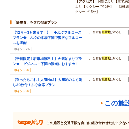
アクセス
下関ICより【車で約5
より【タクシーで12分】 ・ 新幹
クシーで15分】
「部屋食」を含む宿泊プラン
【12月～3月末まで！】 ◆ふぐフルコース
…。 当館お
部屋食
は対応し…
プラン◆ ふぐの本場下関で贅沢なフルコー
スを堪能
ポイント2%
【平日限定！駐車場無料！】★素泊まりプラ
…。 当館お
部屋食
は対応し…
ン★ ビジネス・下関の観光におすすめ！
ポイントUP
【迷ったらこれ！人気No.1】大満足のふぐ刺
…。 当館お
部屋食
は対応し…
し30枚付！ふぐ会席プラン
ポイントUP
この施
この施設と交通手段を自由に組み合わせたおトクな