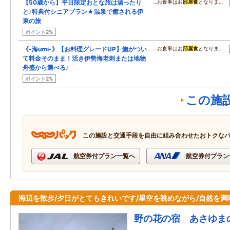
【50歳から】平日限定おとな旅は湯ったり
…お食事はお
部屋食
となりま…
と♪特典付シニアプラン★温泉で癒される伊
東の旅
ポイント2%
《-海umi-》【お料理グレードUP】鮑がつい
…お食事はお
部屋食
となりま…
て料金そのまま！活き伊勢海老刺または地物
舟盛から選べる♪
ポイント2%
この施
この施設と交通手段を自由に組み合わせたおトクな
航空券付プラン一覧へ
航空券付プラン
海辺を散歩/夕日がとてもきれいです/星空を眺めながら/自然を満
野の花の宿 あさゆま