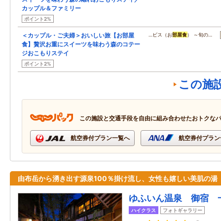
カップル＆ファミリー
ポイント2%
＜カップル・ご夫婦＞おいしい旅【お部屋
…ビス（お
部屋食
） ～旬の…
食】贅沢お重にスイーツを味わう森のコテー
ジおこもりステイ
ポイント2%
この施
この施設と交通手段を自由に組み合わせたおトクな
航空券付プラン一覧へ
航空券付プラン
由布岳から湧き出す源泉100％掛け流し、女性も嬉しい美肌の湯
ゆふいん温泉 御宿 
ハイクラス
フォトギャラリー