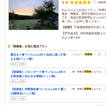
4.9
484
わんちゃんとお泊りプラン・特典
散歩・朝散歩。星空を眺めながら
です。海辺の民宿料理などいかが
旅！詳しくはHPご覧ください
住所
千葉県南房総市久枝７６
アクセス
JR内房線岩井駅より
ICより車で5分
「部屋食」を含む宿泊プラン
素泊まり◆ワンちゃんOK☆自由に過ごす気
…メニュー（
部屋食
）～ 【…
まま旅[ペット棟]
ポイント2%
【部屋食】スタンダード◆ワンちゃんOK☆
…食・朝食が
部屋食
となりま…
お刺身盛り合わせを堪能[ペット棟]
ポイント2%
【部屋食】伊勢海老◆ワンちゃんOK☆選べ
…食・朝食が
部屋食
となりま…
る調理法[ペット棟]
ポイント2%