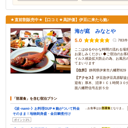
★直前割販売中★【口コミ★高評価】伊豆に来たら鮑♪
海が庭 みなとや
5.0
783件
ここはゆるやかな時間の流れる場
お楽しみください ◆ご宿泊のお客
イルス感染拡大防止の為、お風呂
てまいります
住所
静岡県伊東市八幡野829
アクセス
伊豆急伊豆高原駅徒
迎有）厚木、沼津ＩＣ１時間３０
面八幡野信号左折５分
「部屋食」を含む宿泊プラン
《波-nami-》お料理GUP★鮑がついて料金
…お食事はお
部屋食
となりま…
そのまま！地物刺身盛・金目鯛煮付け
ポイント2%