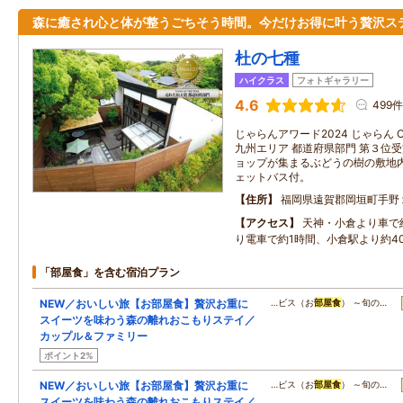
森に癒され心と体が整うごちそう時間。今だけお得に叶う贅沢ス
杜の七種
ハイクラス
フォトギャラリー
4.6
499件
じゃらんアワード2024 じゃらん OF
九州エリア 都道府県部門 第３位
ョップが集まるぶどうの樹の敷地
ェットバス付。
住所
福岡県遠賀郡岡垣町手野
アクセス
天神・小倉より車で
り電車で約1時間、小倉駅より約4
「部屋食」を含む宿泊プラン
NEW／おいしい旅【お部屋食】贅沢お重に
…ビス（お
部屋食
） ～旬の…
スイーツを味わう森の離れおこもりステイ／
カップル＆ファミリー
ポイント2%
NEW／おいしい旅【お部屋食】贅沢お重に
…ビス（お
部屋食
） ～旬の…
スイーツを味わう森の離れおこもりステイ／