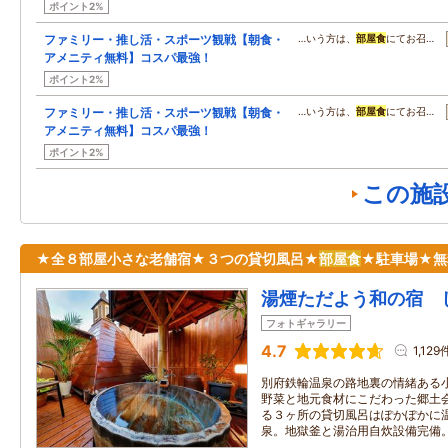
ポイント2%
ファミリー・推し活・スポーツ観戦【朝食・
…いう方は、
部屋食
にてお召…
アメニティ無料】コスパ最強！
ポイント2%
ファミリー・推し活・スポーツ観戦【朝食・
…いう方は、
部屋食
にてお召…
アメニティ無料】コスパ最強！
ポイント2%
この施
★全８部屋小さな老舗宿★３つの貸切風呂★
部屋食
★駐車場★無
湯煙ただよう和の宿 
フォトギャラリー
4.7
1,129
別府鉄輪温泉の路地裏の情緒ある
野菜と地元食材にこだわった郷土
る３ヶ所の貸切風呂はぽかぽかに
泉。地獄釜と湯治用自炊設備完備