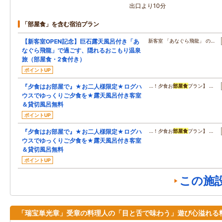
出口より10分
「部屋食」を含む宿泊プラン
【新客室OPEN記念】巨石露天風呂付き「あ
新客室 「あなぐら飛龍」 の…
なぐら飛龍」で過ごす、隠れるおこもり温泉
旅（部屋食・2食付き）
ポイントUP
『夕食はお部屋で』★お二人様限定★ログハ
…！夕食お
部屋食
プラン】 …
ウスでゆっくりご夕食を★露天風呂付き客室
＆貸切風呂無料
ポイントUP
『夕食はお部屋で』★お二人様限定★ログハ
…！夕食お
部屋食
プラン】 …
ウスでゆっくりご夕食を★露天風呂付き客室
＆貸切風呂無料
ポイントUP
この施
「瑞宝単光章」受章の料理人の「目と舌で味わう」遊び心溢れる