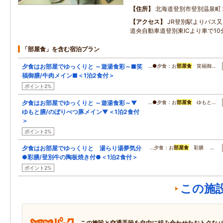
住所
北海道登別市登別温泉町
アクセス
JR登別駅よりバス又
道央自動車道登別東ICより車で10
「部屋食」を含む宿泊プラン
夕食はお部屋でゆっくりと ～遊湯食彩～■笑
…●夕食：お
部屋食
笑福御…
福御膳/牛肉メイン■＜1泊2食付＞
ポイント2%
夕食はお部屋でゆっくりと ～遊湯食彩～▼
…●夕食：お
部屋食
ゆもと…
ゆもと膳/のぼりべつ豚メイン▼＜1泊2食付
＞
ポイント2%
夕食はお部屋でゆっくりと 湯らり湯夢気分
…夕食：お
部屋食
彩膳 …
●彩膳/登別牛の陶板焼き付●＜1泊2食付＞
ポイント2%
この施
この施設と交通手段を自由に組み合わせたおトクな