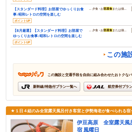
【スタンダード料理】お部屋でゆっくりお食
… 夕食 -お
部屋食
または個…
事♪昭和レトロの空間を楽しむ
ポイントUP
【8月厳選】【スタンダード料理】お部屋で
… 夕食 -お
部屋食
または個…
ゆっくりお食事♪昭和レトロの空間を楽しむ
ポイントUP
この施
この施設と交通手段を自由に組み合わせたおトクな
新幹線/特急付プラン一覧へ
航空券付プラ
★１日４組のみ全室露天風呂付き客室と伊勢海老が食べられる宿
伊豆高原 全室露天風
宿 風曜日