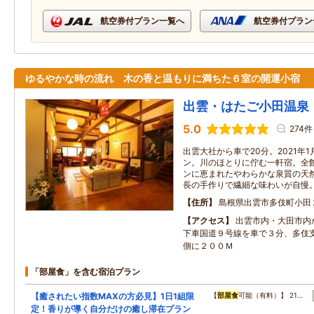
航空券付プラン一覧へ
航空券付プラン
ゆるやかな時の流れ 木の香と温もりに満ちた６室の開運小宿
出雲・はたご小田温泉
5.0
274件
出雲大社から車で20分。2021年
ン。川のほとりに佇む一軒宿。全
ンに恵まれたやわらかな泉質の天
長の手作りで繊細な味わいが自慢
住所
島根県出雲市多伎町小田
アクセス
出雲市内・大田市内
下車国道９号線を車で３分、多伎
側に２００Ｍ
「部屋食」を含む宿泊プラン
【癒されたい指数MAXの方必見】1日1組限
【
部屋食
可能（有料）】 21…
定！香りが導く自分だけの癒し滞在プラン