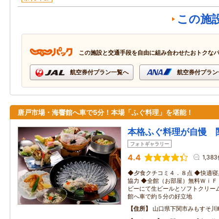
この施
この施設と交通手段を自由に組み合わせたおトクな
航空券付プラン一覧へ
航空券付プラン
唐戸市場・海響館へ車で5分！本場「ふぐ料理」を堪能！
本格ふぐ料理が自慢 
フォトギャラリー
4.4
1,38
◆夕食クチコミ４．８点 ◆快適
協力 ◆全館（お部屋）無料ＷｉＦ
ビーにて生ビールとソフトクリー
館へ車で約５分の好立地
住所
山口県下関市みもすそ川