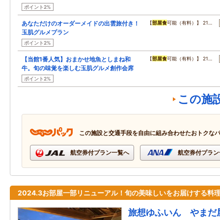
ポイント2%
あなただけのオーダーメイドの出雲旅付き！
【
部屋食
可能（有料）】 21…
玉肌グルメプラン
ポイント2%
【当館1番人気】おまかせ地魚としまね和
【
部屋食
可能（有料）】 21…
牛。旬の味覚を楽しむ玉肌グルメ創作会席
ポイント2%
この施
この施設と交通手段を自由に組み合わせたおトクな
航空券付プラン一覧へ
航空券付プラン
2024.3お部屋一部リニューアル！旬の美味しいをお届けする料
旅想ゆふいん やまだ