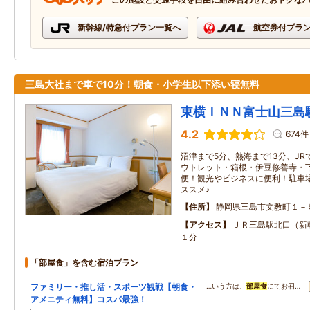
新幹線/特急付プラン一覧へ
航空券付プラ
三島大社まで車で10分！朝食・小学生以下添い寝無料
東横ＩＮＮ富士山三島
4.2
674件
沼津まで5分、熱海まで13分、J
ウトレット・箱根・伊豆修善寺・
便！観光やビジネスに便利！駐車場
ススメ♪
住所
静岡県三島市文教町１－
アクセス
ＪＲ三島駅北口（新
１分
「部屋食」を含む宿泊プラン
ファミリー・推し活・スポーツ観戦【朝食・
…いう方は、
部屋食
にてお召…
アメニティ無料】コスパ最強！