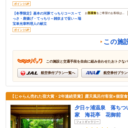
ポイントUP
【冬季限定】基本の河豚てっちりコース～て
お
部屋食
をご希望のお客様は…
っさ・唐揚げ・てっちり～雑炊まで旨い～瑞
宝単光章料理人の献立
ポイントUP
この施
この施設と交通手段を自由に組み合わせたおトクな
航空券付プラン一覧へ
航空券付プラン
【じゃらん売れた宿大賞・2年連続受賞】露天風呂付客室×個室食
夕日ヶ浦温泉 落ちつ
家 海花亭 花御前
フォトギャラリー