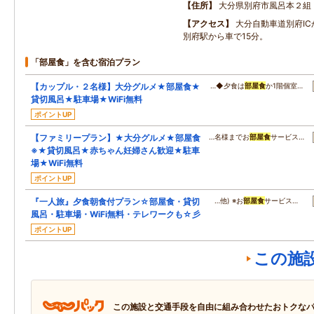
住所
大分県別府市風呂本２組
アクセス
大分自動車道別府IC
別府駅から車で15分。
「部屋食」を含む宿泊プラン
【カップル・２名様】大分グルメ★部屋食★
…◆夕食は
部屋食
か1階個室…
貸切風呂★駐車場★WiFi無料
ポイントUP
【ファミリープラン】★大分グルメ★部屋食
…名様までお
部屋食
サービス…
※★貸切風呂★赤ちゃん妊婦さん歓迎★駐車
場★WiFi無料
ポイントUP
『一人旅』夕食朝食付プラン☆部屋食・貸切
…他) ※お
部屋食
サービス…
風呂・駐車場・WiFi無料・テレワークも☆彡
ポイントUP
この施
この施設と交通手段を自由に組み合わせたおトクな