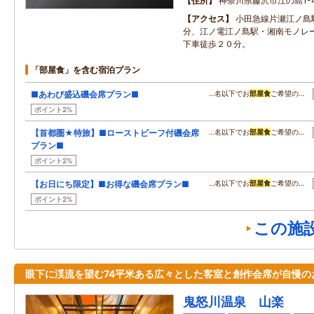
住所
神奈川県藤沢市江の島1-4
アクセス
小田急線片瀬江ノ島
分、江ノ電江ノ島駅・湘南モノレ
下車徒歩２０分。
「部屋食」を含む宿泊プラン
■あわび盛込磯会席プラン■
…名以下でお
部屋食
ご希望の…
ポイント2%
【首都圏★特旅】■ローストビーフ付磯会席
…名以下でお
部屋食
ご希望の…
プラン■
ポイント2%
【お日にち限定】■お得な磯会席プラン■
…名以下でお
部屋食
ご希望の…
ポイント2%
この施
眼下に渓流を望む74平米ある広々とした客室と創作会席が自慢の
鬼怒川温泉 山楽