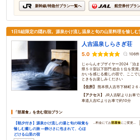
新幹線/特急付プラン一覧へ
航空券付プラ
1日5組限定の隠れ宿。源泉かけ流し温泉と旬の山里料理を愉しむ
人吉温泉しらさぎ荘
5.0
106件
じゃらんオブザイヤー2024「泊
県５０室以下部門 総合１位を受賞
かいを感じる癒しの宿で、ここで
ときをお楽しみください
住所
熊本県人吉市下林町２６
アクセス
JR人吉駅よりお車
車道人吉ICよりお車で約10分
「部屋食」を含む宿泊プラン
【朝夕付き】源泉かけ流しの湯と旬の味覚を
…料金にてお
部屋食
にご変更…
愉しむ癒しの旅 ―静けさに包まれて、心ほ
どける山里の宿