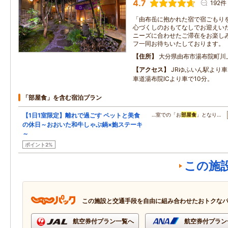
4.7
192件
「由布岳に抱かれた宿で宿ごもり
心づくしのおもてなしでお迎えい
ニーズに合わせたご滞在をお楽し
フ一同お待ちいたしております。
住所
大分県由布市湯布院町川
アクセス
JRゆふいん駅より車
車道湯布院ICより車で10分。
「部屋食」を含む宿泊プラン
【1日1室限定】離れで過ごす ペットと美食
…室での「お
部屋食
」となり…
の休日～おおいた和牛しゃぶ鍋×鮑ステーキ
～
ポイント2%
この施
この施設と交通手段を自由に組み合わせたおトクな
航空券付プラン一覧へ
航空券付プラン