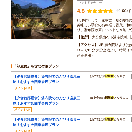
フォトギャラリー
4.8
504
料理宿として「素材に一切の妥協
美味しい季節のお料理に舌鼓。和
り、湯布院散策にベストな立地で
住所
大分県由布市湯布院町川
アクセス
JR 湯布院駅より徒歩
り車で10分 大分空港より1時間
路を使用）
「部屋食」を含む宿泊プラン
【夕食お部屋食】湯布院でのんびり温泉三
…は夕食はお
部屋食
となりま…
昧！おすすめ四季会席プラン
ポイントUP
【夕食お部屋食】湯布院でのんびり温泉三
…は夕食はお
部屋食
となりま…
昧！おすすめ四季会席プラン
ポイントUP
【夕食お部屋食】湯布院でのんびり温泉三
…は夕食はお
部屋食
となりま…
昧！おすすめ四季会席プラン
ポイントUP