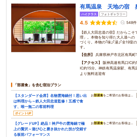
有馬温泉 天地の宿
ハイクラス
フォトギャラリー
4.5
548件
【鉄人大田忠道の宿】だからこそ
理」。本物を知り得た大人達への
づくり。本物の｢味｣｢湯｣｢全19
す。
住所
兵庫県神戸市北区有馬町
アクセス
阪神高速有馬口IC約
IC約15分。神鉄有馬温泉駅、有
より無料送迎有
「部屋食」を含む宿泊プラン
【スタンダード会席】名物雲海鍋付！思い出
お
部屋食
をご希望のお客様は…
は料理から～鉄人大田忠道監修！五感で食
す、唯一無二の客前料理
ポイントUP
【グレードUP】絶品！神戸牛の雲海鍋で極
お
部屋食
をご希望のお客様は…
上の贅沢～遊び心と磨き抜かれた技が交錯す
る板前パフォーマンス