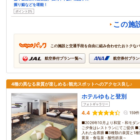
握り鮨などを堪能！
ポイント2%
この施
この施設と交通手段を自由に組み合わせたおトクな
航空券付プラン一覧へ
航空券付プラン
4種の異なる泉質が楽しめる♪観光スポットへのアクセス良し♪
ホテルゆもと登別
フォトギャラリー
4.4
159件
■2026年10月より和室・和モダ
ご夕食はレストランにてご提供 ■
入れた会席膳 ■3種類の泉質と1
黄泉・食塩泉・酸性鉄泉～