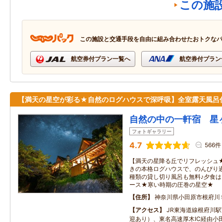
この施
この施設と交通手段を自由に組み合わせたおトクな
航空券付プラン一覧へ
航空券付プラン
【満天の星空が彩る★自然のログハウスで深呼吸】全室露天風呂
自然の中の一軒宿 星
フォトギャラリー
4.7
566件
【満天の星降る丘でリフレッシュ
きの本格ログハウスで、のんびり
種類の貸し切り風呂も無料♪夕食
ース★寒い時期の圧巻の星空★
住所
神奈川県小田原市根府川
アクセス
JR東海道線根府川駅
迎あり）、東名高速厚木IC経由小