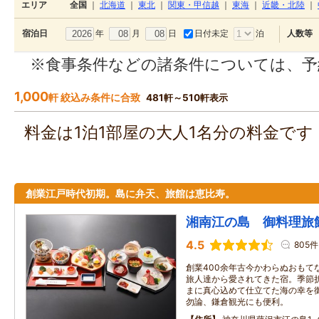
エリア
全国
｜
北海道
｜
東北
｜
関東・甲信越
｜
東海
｜
近畿・北陸
｜
年
月
日
日付未定
泊
宿泊日
人数等
※食事条件などの諸条件については、予
1,000
軒 絞込み条件に合致
481軒～510軒表示
料金は1泊1部屋の大人1名分の料金で
創業江戸時代初期。島に弁天、旅館は恵比寿。
湘南江の島 御料理旅
4.5
805件
創業400余年古今かわらぬおもて
旅人達から愛されてきた宿。季節
まに真心込めて仕立てた海の幸を
勿論、鎌倉観光にも便利。