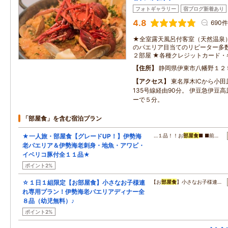
フォトギャラリー
宿ブログ新着あり
4.8
690件
★全室露天風呂付客室（天然温泉
のパエリア目当てのリピーター多
２部屋 ★各種クレジットカード・
住所
静岡県伊東市八幡野１２
アクセス
東名厚木ICから小
135号線経由90分。 伊豆急伊豆
ーで５分。
「部屋食」を含む宿泊プラン
★一人旅・部屋食【グレードUP！】伊勢海
…１品！！お
部屋食
■ ■前…
老パエリア＆伊勢海老刺身・地魚・アワビ・
イベリコ豚付全１１品★
ポイント2%
☆１日１組限定【お部屋食】小さなお子様連
【お
部屋食
】小さなお子様連…
れ専用プラン！伊勢海老パエリアディナー全
８品（幼児無料）♪
ポイント2%