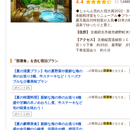
4.4
1,48
◆じゃらん売れた宿大賞2022・京
本館和洋室をリニューアル◆プラ
露天風呂付特別室が人気◆日常の
温泉でゆったりと寛ぐ。
住所
京都府京丹後市網野町木
アクセス
京都縦貫道綾部ＪＣ
宮ＩＣ下車 約35分、最寄駅 夕
下車送迎あり 約５分
「部屋食」を含む宿泊プラン
【夏の清夏プラン】旬の夏野菜や新鮮な海の
…の客室はお
部屋食
となりま…
幸のお造り3種、牛ステーキなど！リーズナ
ブルな少量美味プラン
ポイント2%
【夏の特選料理】新鮮な海の幸のお造り4種
…の客室はお
部屋食
となりま…
盛や甘鯛の木ノめおろし煮、牛ステーキなど
旬の味覚を味わう！
ポイント2%
【夏の豪華美食】新鮮な海の幸のお造り6種
…の客室はお
部屋食
となりま…
盛や金目鯛の山椒煮、但馬牛や鰻、焼茄子の