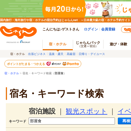
国内旅行・海外旅行や宿・ホテルの宿泊予約はじゃらんnet ～日本最大級の宿・ホテル予約サイト
こんにちは♪ゲストさん
ログイン
会員登録
じゃらんパック
宿・ホテル
遊び・体験
（交通＋宿泊）
宿・ホテル
出張ビジネス
温泉・露天
高級宿
日帰り・デイユース
ポイントがたまる・つかえる
宿・ホテル
> 宿名・キーワード検索（
部屋食
）
宿名・キーワード検索
宿泊施設
｜
観光スポット
｜
イ
キーワード