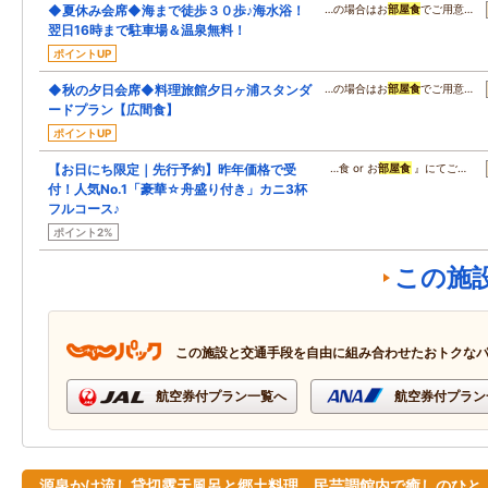
◆夏休み会席◆海まで徒歩３０歩♪海水浴！
…の場合はお
部屋食
でご用意…
翌日16時まで駐車場＆温泉無料！
ポイントUP
◆秋の夕日会席◆料理旅館夕日ヶ浦スタンダ
…の場合はお
部屋食
でご用意…
ードプラン【広間食】
ポイントUP
【お日にち限定｜先行予約】昨年価格で受
…食 or お
部屋食
』にてご…
付！人気No.1「豪華☆舟盛り付き」カニ3杯
フルコース♪
ポイント2%
この施
この施設と交通手段を自由に組み合わせたおトクな
航空券付プラン一覧へ
航空券付プラン
源泉かけ流し貸切露天風呂と郷土料理、民芸調館内で癒しのひと