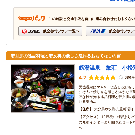
この施設と交通手段を自由に組み合わせたおトクな
航空券付プラン一覧へ
航空券付プラン
若旦那の逸品料理と若女将の優しさ溢れるおもてなしの宿
筋湯温泉 旅荘 小松
4.7
396件
天然温泉は☆4.5！心温まるおも
には人の優しさを感じる温かな空気
匠な技が光る逸品料理と若女将の
れる場所…
住所
大分県玖珠郡九重町湯坪
アクセス
JR豊後中村駅よりバ
の九重インターより四季彩ロード
へ