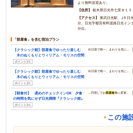
より無料送迎あり。
住所
栃木県日光市七里８１３
アクセス
東武日光駅、JＲ日
分。日光宇都宮有料道路日光イン
分位。
「部屋食」を含む宿泊プラン
【クラシック館】部屋食でゆったり楽しむ
向日葵で唯一、まわりを気に…
木のぬくもりとウィリアム・モリスの空間
ポイント2%
【クラシック館】部屋食でゆったり楽しむ
向日葵で唯一、まわりを気に…
木のぬくもりとウィリアム・モリスの空間
ポイント2%
【朝食付】 遅めのチェックインOK 夕食
…円増しでお
部屋食
事に変更…
の時間を気にせず日光満喫『クラシック館』
ポイント2%
この施