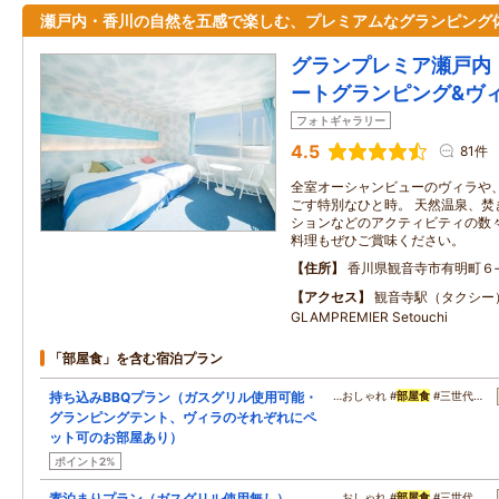
瀬戸内・香川の自然を五感で楽しむ、プレミアムなグランピング
グランプレミア瀬戸内
ートグランピング&ヴ
フォトギャラリー
4.5
81件
全室オーシャンビューのヴィラや
ごす特別なひと時。 天然温泉、焚
ションなどのアクティビティの数々
料理もぜひご賞味ください。
住所
香川県観音寺市有明町６
アクセス
観音寺駅（タクシー）
GLAMPREMIER Setouchi
「部屋食」を含む宿泊プラン
持ち込みBBQプラン（ガスグリル使用可能・
…おしゃれ #
部屋食
#三世代…
グランピングテント、ヴィラのそれぞれにペ
ット可のお部屋あり）
ポイント2%
素泊まりプラン（ガスグリル使用無し）
…おしゃれ #
部屋食
#三世代…