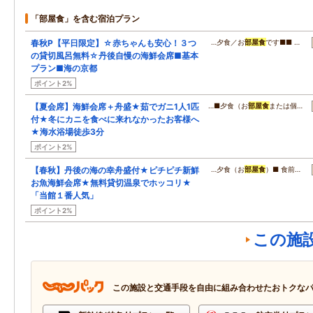
「部屋食」を含む宿泊プラン
春秋P【平日限定】☆赤ちゃんも安心！３つ
…夕食／お
部屋食
です■■ …
の貸切風呂無料☆丹後自慢の海鮮会席■基本
プラン■海の京都
ポイント2%
【夏会席】海鮮会席＋舟盛★茹でガニ1人1匹
…■夕食（お
部屋食
または個…
付★冬にカニを食べに来れなかったお客様へ
★海水浴場徒歩3分
ポイント2%
【春秋】丹後の海の幸舟盛付★ピチピチ新鮮
…夕食（お
部屋食
）■ 食前…
お魚海鮮会席★無料貸切温泉でホッコリ★
「当館１番人気」
ポイント2%
この施
この施設と交通手段を自由に組み合わせたおトクな