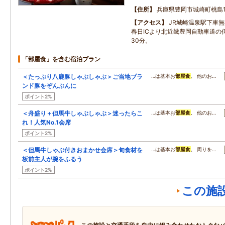
住所
兵庫県豊岡市城崎町桃島1
アクセス
JR城崎温泉駅下車
春日ICより北近畿豊岡自動車道の
30分。
「部屋食」を含む宿泊プラン
＜たっぷり八鹿豚しゃぶしゃぶ＞ご当地ブラ
…は基本お
部屋食
。 他のお…
ンド豚をぞんぶんに
ポイント2%
＜舟盛り＋但馬牛しゃぶしゃぶ＞迷ったらこ
…は基本お
部屋食
。 他のお…
れ！人気No.1会席
ポイント2%
＜但馬牛しゃぶ付きおまかせ会席＞旬食材を
…は基本お
部屋食
。 周りを…
板前主人が腕をふるう
ポイント2%
この施