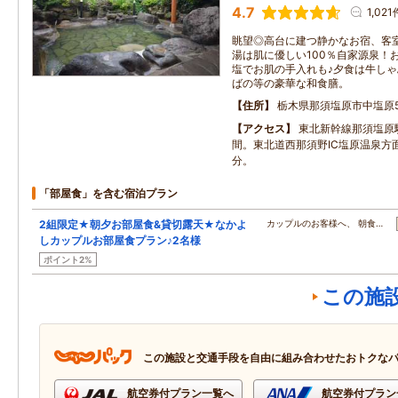
4.7
1,021
眺望◎高台に建つ静かなお宿、客
湯は肌に優しい100％自家源泉！
塩でお肌の手入れも♪夕食は牛し
ばの等の豪華な和食膳。
住所
栃木県那須塩原市中塩原5
アクセス
東北新幹線那須塩原
間。東北道西那須野IC塩原温泉方
分。
「部屋食」を含む宿泊プラン
2組限定★朝夕お部屋食&貸切露天★なかよ
カップルのお客様へ、 朝食…
しカップルお部屋食プラン♪2名様
ポイント2%
この施
この施設と交通手段を自由に組み合わせたおトクな
航空券付プラン一覧へ
航空券付プラン