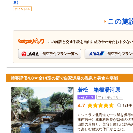
選】
ポイントUP
この施
この施設と交通手段を自由に組み合わせたおトクな
航空券付プラン一覧へ
航空券付プラン
接客評価4.8★全14室の宿で自家源泉の温泉と美食を堪能
若松 箱根湯河原
ハイクラス
フォトギャラリー
4.7
121件
ミシュラン北海道で一ツ星を獲得
旅館若松】成田料理長が監修の懐
山間の景観と、美容と癒しに効果
で楽しむ贅沢な休日がここに。