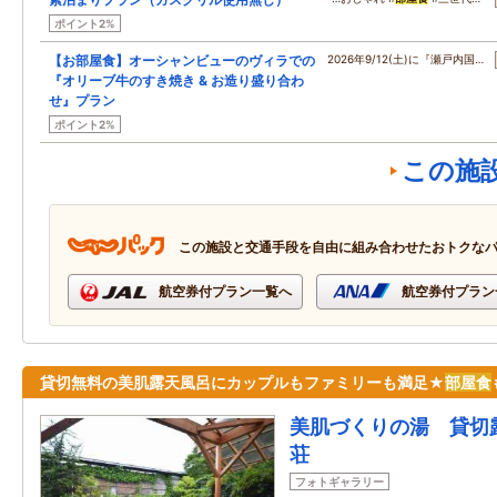
ポイント2%
【お部屋食】オーシャンビューのヴィラでの
2026年9/12(土)に『瀬戸内国…
『オリーブ牛のすき焼き & お造り盛り合わ
せ』プラン
ポイント2%
この施
この施設と交通手段を自由に組み合わせたおトクな
航空券付プラン一覧へ
航空券付プラン
貸切無料の美肌露天風呂にカップルもファミリーも満足★
部屋食
美肌づくりの湯 貸切
荘
フォトギャラリー