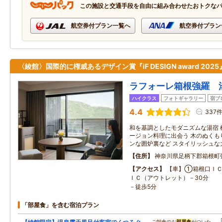
この施設と交通手段を自由に組み合わせたおトクな
航空券付プラン一覧へ
航空券付プラン
〈綾館〉国際的に権威あるデザイン賞『iF DESIGN award 202
ラフォーレ箱根強羅 
ハイクラス
フォトギャラリー
宿ブ
4.4
337
和を基調としたモダニズムな湯宿 
ージョン料理に出会う 木のぬくも
ンな囲炉裏など スタイリッシュな
住所
神奈川県足柄下郡箱根町
アクセス
【車】①箱根口ＩＣ
ＩＣ（アウトレット）－30分 
－徒歩5分
「部屋食」を含む宿泊プラン
…ご朝食のお
部屋食
がついた…