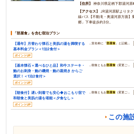
住所
神奈川県足柄下郡湯河原
アクセス
JR湯河原駅よりタ
線バス【不動滝・奥湯河原方面】乗
郷」下車徒歩約3分。
「部屋食」を含む宿泊プラン
【通年】月替わり懐石と美肌の湯を満喫する
…室名称に「
部屋食
」と記載…
基本料金プラン＜1泊2食付＞
ポイントUP
【基本懐石＋選べるひと品】和牛ステーキ・
…朝食ともお
部屋食
（変更ご…
鮑のお刺身・鮑の磯焼・鮑の蒸焼き からご
選択！＜1泊2食付＞
ポイントUP
【朝食付】遅い到着でも安心◆おこもり宿で
…朝食ともお
部屋食
（変更ご…
和朝食と美肌の湯を堪能＜夕食なし＞
ポイントUP
この施