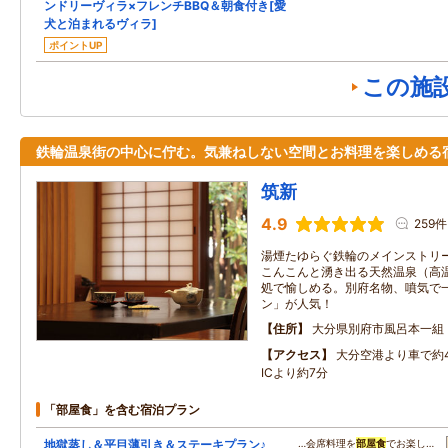
ンドリーヴィラ×フレンチBBQ＆朝食付き[愛
犬と泊まれるヴィラ]
ポイントUP
この施
鉄輪温泉街の中心に佇む。気兼ねしない空間とお料理を楽しめる
筑新
4.9
259件
湯煙たゆらぐ鉄輪のメインストリ
こんこんと湧き出る天然温泉（高
処で愉しめる。別府名物、噴気で
ン」が人気！
住所
大分県別府市風呂本一組
アクセス
大分空港より車で約4
ICより約7分
「部屋食」を含む宿泊プラン
地獄蒸し＆平目薄引き＆ステーキプラン♪
…会席料理を
部屋食
でお楽し…