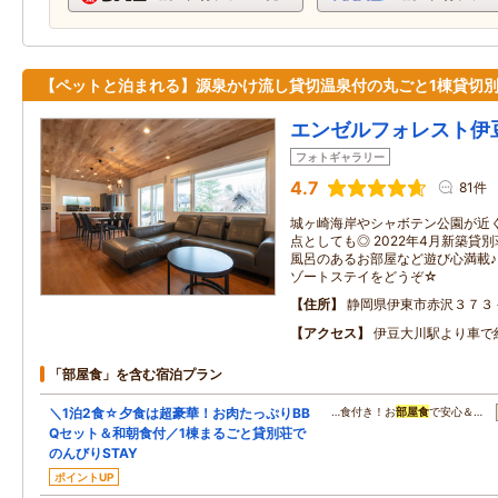
【ペットと泊まれる】源泉かけ流し貸切温泉付の丸ごと1棟貸切
エンゼルフォレスト伊
フォトギャラリー
4.7
81件
城ヶ崎海岸やシャボテン公園が近
点としても◎ 2022年4月新築貸
風呂のあるお部屋など遊び心満載♪
ゾートステイをどうぞ☆
住所
静岡県伊東市赤沢３７３
アクセス
伊豆大川駅より車で
「部屋食」を含む宿泊プラン
＼1泊2食☆夕食は超豪華！お肉たっぷりBB
…食付き！お
部屋食
で安心＆…
Qセット＆和朝食付／1棟まるごと貸別荘で
のんびりSTAY
ポイントUP