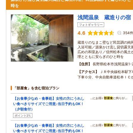
時を
浅間温泉 蔵造りの宿
フォトギャラリー
4.6
354
蔵造りのなまこ壁など民芸調の純和
入浴可能／源泉かけ流し貸切露天
広めの和室あり／信州松本の風土
理とともに安らぎのひと時を
住所
長野県松本市浅間温泉1-2
アクセス
ＪＲ中央線松本駅下
下車０分、中央自動車道松本ＩＣ
「部屋食」を含む宿泊プラン
【お食事少なめ・食事処】女性の方にうれし
…にお得♪
部屋食
に拘りが…
い食べきりサイズでご用意♪当日予約もOK！
（夕朝食付）
ポイント2%
【お食事少なめ・食事処】女性の方にうれし
…にお得♪
部屋食
に拘りが…
い食べきりサイズでご用意♪当日予約もOK！