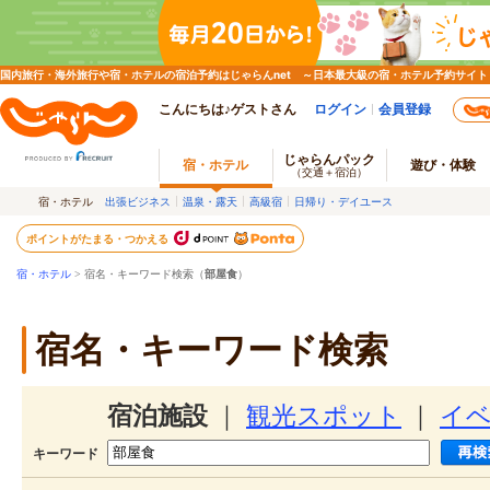
国内旅行・海外旅行や宿・ホテルの宿泊予約はじゃらんnet ～日本最大級の宿・ホテル予約サイト
こんにちは♪ゲストさん
ログイン
会員登録
じゃらんパック
宿・ホテル
遊び・体験
（交通＋宿泊）
宿・ホテル
出張ビジネス
温泉・露天
高級宿
日帰り・デイユース
ポイントがたまる・つかえる
宿・ホテル
> 宿名・キーワード検索（
部屋食
）
宿名・キーワード検索
宿泊施設
｜
観光スポット
｜
イ
キーワード