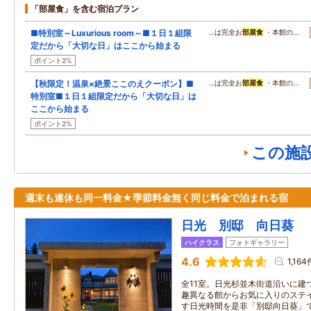
「部屋食」を含む宿泊プラン
■特別室～Luxurious room～■１日１組限
…は完全お
部屋食
・本館の…
定だから「大切な日」はここから始まる
ポイント2%
【秋限定！温泉×絶景ここのえクーポン】■
…は完全お
部屋食
・本館の…
特別室■１日１組限定だから「大切な日」は
ここから始まる
ポイント2%
この施
週末も連休も同一料金★季節料金無く同じ料金で泊まれる宿
日光 別邸 向日葵
ハイクラス
フォトギャラリー
4.6
1,164
全11室。日光杉並木街道沿いに建
趣異なる館からお気に入りのステ
す日光時間を是非「別邸向日葵」で