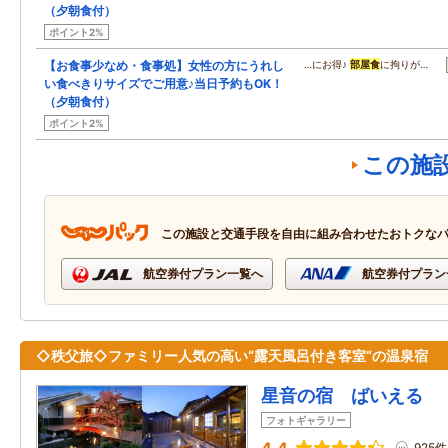
（夕朝食付）
ポイント2%
【お食事少なめ・食事処】女性の方にうれし
…にお得♪
部屋食
に拘りが…
い食べきりサイズでご用意♪当日予約もOK！
（夕朝食付）
ポイント2%
この施
この施設と交通手段を自由に組み合わせたおトクな
航空券付プラン一覧へ
航空券付プラン
◇秩父旅◇ファミリー人気の高い“露天風呂付き客室“の温泉宿
星音の宿 ばいえる
フォトギャラリー
925件