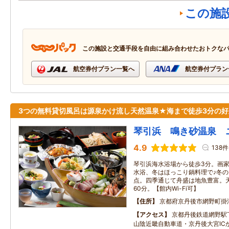
この施
この施設と交通手段を自由に組み合わせたおトクな
航空券付プラン一覧へ
航空券付プラン
3つの無料貸切風呂は源泉かけ流し天然温泉★海まで徒歩3分の好
琴引浜 鳴き砂温泉 
4.9
138件
琴引浜海水浴場から徒歩3分。画
水浴、冬はほっこり鍋料理で♪冬
点。四季通じて舟盛は地魚豊富。
60分。【館内Wi-Fi可】
住所
京都府京丹後市網野町掛津
アクセス
京都丹後鉄道網野駅
山陰近畿自動車道・京丹後大宮IC