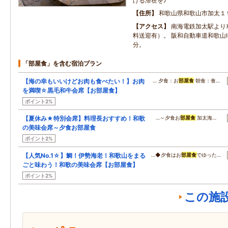
ける滞在を♪
住所
和歌山県和歌山市加太１
アクセス
南海電鉄加太駅より
料送迎有）。 阪和自動車道和歌山I
分。
「部屋食」を含む宿泊プラン
【海の幸もいいけどお肉も食べたい！】お肉
… 夕食：お
部屋食
朝食：食…
を満喫☆黒毛和牛会席【お部屋食】
ポイント2%
【夏休み★特別会席】料理長おすすめ！和歌
…～夕食お
部屋食
加太海…
の美味会席～夕食お部屋食
ポイント2%
【人気No.1☆】鯛！伊勢海老！和歌山をまる
…◆夕食はお
部屋食
でゆった…
ごと味わう！和歌の美味会席【お部屋食】
ポイント2%
この施