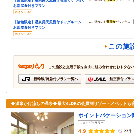
【綾館限定】温泉露天風呂付客室でくつろぐ
お部屋食付きプラン
ポイントUP
【綾館限定】温泉露天風呂付ドッグルーム
…ご朝食のお
部屋食
がついた…
お部屋食付きプラン
ポイントUP
この施
この施設と交通手段を自由に組み合わせたおトクな
新幹線/特急付プラン一覧へ
航空券付プラ
◆源泉かけ流しの温泉◆最大4LDKの会員制リゾート／ペットも
ポイントバケーション
フォトギャラリー
4.9
23件