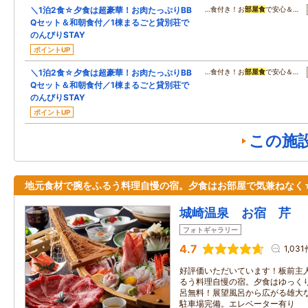
＼1泊2食☆夕食は超豪華！お肉たっぷりBB
…食付き！お
部屋食
で安心＆…
Qセット＆和朝食付／1棟まるごと貸別荘で
のんびりSTAY
ポイントUP
＼1泊2食☆夕食は超豪華！お肉たっぷりBB
…食付き！お
部屋食
で安心＆…
Qセット＆和朝食付／1棟まるごと貸別荘で
のんびりSTAY
ポイントUP
この施
地元食材で腕をふるう料理自慢の宿。夕食はお部屋で気兼ねなく
城崎温泉 お宿 芹
フォトギャラリー
4.7
1,031
好評価いただいています！板前主
るう料理自慢の宿。夕食はゆっく
呂無料！展望風呂から広がる雄大
駐車場完備。エレベーター有り