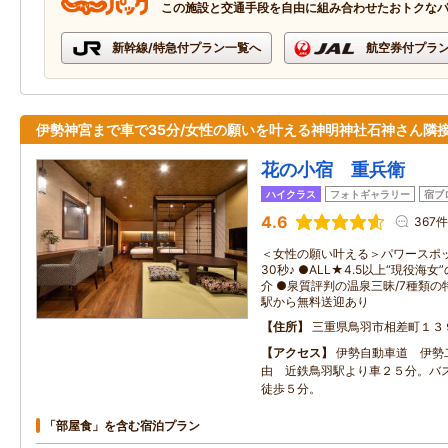
この施設と交通手段を自由に組み合わせたおトクな
新幹線/特急付プラン一覧へ
航空券付プラ
伊勢神宮まで車で35分/女性の願いを叶える神明神社石神さん隣
花の小宿 重兵衛
ハイクラス
フォトギャラリー
宿ブ
4.6
367件
＜女性の願い叶える＞パワースポ
30秒♪ ●ALL★4.5以上“現役
介 ●泉質評判の温泉三昧/7種類の
駅から無料送迎あり
住所
三重県鳥羽市相差町１３
アクセス
伊勢自動車道 伊勢
由 近鉄鳥羽駅より車２５分。バ
徒歩５分。
「部屋食」を含む宿泊プラン