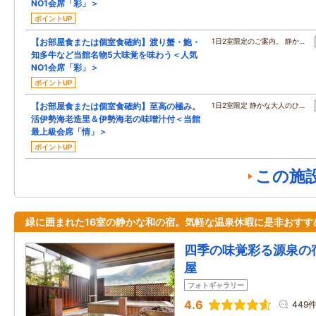
NO1会席「彩」＞
ポイントUP
【お部屋食または個室食確約】渡り蟹・鮑・
1日2室限定のご案内。 静か…
知多牛など当館名物5大味覚を味わう＜人気
NO1会席「彩」＞
ポイントUP
【お部屋食または個室食確約】至高の極み。
1日2室限定 静かな大人のひ…
活伊勢海老造里＆伊勢海老の味噌汁付＜当館
最上級会席「情」＞
ポイントUP
この施
緑に囲まれた16室の静かな和の宿。気軽な温泉休暇に是非おすす
四季の味覚彩る源泉の
屋
フォトギャラリー
4.6
449