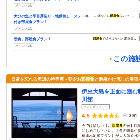
ポイント2%
大分の魚と平目薄造り・地獄蒸し・ステーキ
… 朝夕共に
部屋食
なので、…
付き部屋食プラン！
ポイント2%
朝食、部屋食プラン！
部屋食
で焼き塩サバと湯豆腐…
ポイント2%
この施
日常を忘れる海辺の特等席～朝夕お
部屋食
と源泉かけ流しの湯宿
伊豆大島を正面に臨む
川館
フォトギャラリー
4.5
39件
今では珍しい【お
部屋食
の宿】眺
にお過ごし下さい。【冬の味覚伊
様連れ応援プラン】が大人気☆水