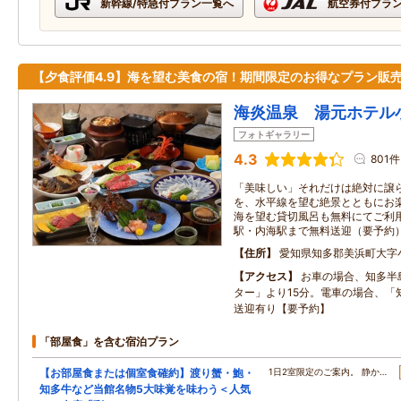
新幹線/特急付プラン一覧へ
航空券付プラ
【夕食評価4.9】海を望む美食の宿！期間限定のお得なプラン販
海炎温泉 湯元ホテル
フォトギャラリー
4.3
801件
「美味しい」それだけは絶対に譲
を、水平線を望む絶景とともにお
海を望む貸切風呂も無料にてご利
駅・内海駅まで無料送迎（要予約
住所
愛知県知多郡美浜町大字
アクセス
お車の場合、知多半
ター」より15分。電車の場合、「
送迎有り【要予約】
「部屋食」を含む宿泊プラン
【お部屋食または個室食確約】渡り蟹・鮑・
1日2室限定のご案内。 静か…
知多牛など当館名物5大味覚を味わう＜人気