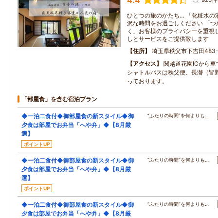
4.4
ひとつの旅のかたち… 「化粧水の
沢な時間をお過ごしください 「つ
く」お客様のプライバシーを重視
しとサービスをご提供致します
住所
埼玉県秩父市下吉田483-
アクセス
関越道花園ICから車
シャトルバスは秩父便、長瀞（皆
っております。
「部屋食」を含む宿泊プラン
◆一泊二食付◆御部屋食の新スタイル◆御
“ふたりの時間”を何よりも…
夕食は部屋でお弁当「へや弁」◆【8月厳
選】
ポイントUP
◆一泊二食付◆御部屋食の新スタイル◆御
“ふたりの時間”を何よりも…
夕食は部屋でお弁当「へや弁」◆【8月厳
選】
ポイントUP
◆一泊二食付◆御部屋食の新スタイル◆御
“ふたりの時間”を何よりも…
夕食は部屋でお弁当「へや弁」◆【8月厳