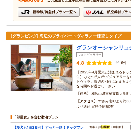
この施設と交通手段を自由に組み合わせたおトクな
新幹線/特急付プラン一覧へ
航空券付プラ
[グランピング] 海辺のプライベートヴィラ／一棟貸しタイプ
グランオーシャンリュ
フォトギャラリー
4.8
5件
【2025年4月愛犬と泊まれるド
生】 ひとつ先のラグジュアリーを
トヴィラ。海辺の別荘に泊まるよ
な時間をお過ごし下さい
住所
和歌山県東牟婁郡太地町
アクセス
すさみ南ICより約6
より送迎(定時予約制)有
「部屋食」を含む宿泊プラン
【愛犬も1泊2食付】ずっと一緒！ドッグフレ
…食事＆お
部屋食
BOX朝食】…