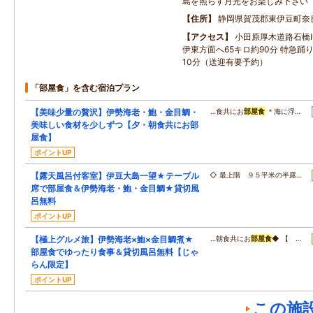
島を照らす月光をお楽しみ下さい
住所
静岡県賀茂郡東伊豆町奈
アクセス
小田原厚木道路石橋I
伊東方面へ65キロ約90分 特急踊
10分（送迎有要予約）
「部屋食」を含む宿泊プラン
【美味少量の贅沢】伊勢海老・鮑・金目鯛・
…食共にお
部屋食
＊海に浮…
美味しい食材を少しずつ【夕・朝食共にお部
屋食】
ポイントUP
【露天風呂付客室】伊豆大島一望★テーブル
◇ 最上階 ９５平米の半露…
席で部屋食＆伊勢海老・鮑・金目鯛★貸切風
呂無料
ポイントUP
【極上グルメ旅】伊勢海老×鮑×金目鯛煮★
…朝食共にお
部屋食
◆ 【 …
部屋食でゆったり食事＆貸切風呂無料【じゃ
らん限定】
ポイントUP
この施