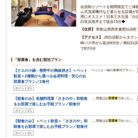
会員制リゾートを期間限定でご体
ム式洗濯機付など暮らせる設備が
用にオススメ！日本三大古湯『白
白良浜海岸まで徒歩15分◆
住所
和歌山県西牟婁郡白浜町
アクセス
JR白浜駅からタクシ
崎バス停から徒歩約5分／南紀白
で約10分
「部屋食」を含む宿泊プラン
【クエの小鍋・熊野牛の陶板焼き】＜ペット
ペットと一緒の食事付プラン…
歓迎＞2種類から選べる会席料理・安心のお
部屋食プラン／2食付
ポイント2%
【朝食のみ】老舗料理屋「さきのや」和朝食
… 朝食はお
部屋食
でゆった…
をお部屋で楽しむお手軽プラン／朝食付
ポイント2%
【朝食のみ】＜ペット歓迎＞「さきのや」和
… 朝食はお
部屋食
でゆった…
朝食をお部屋で楽しむお手軽プラン／朝食付
ポイント2%