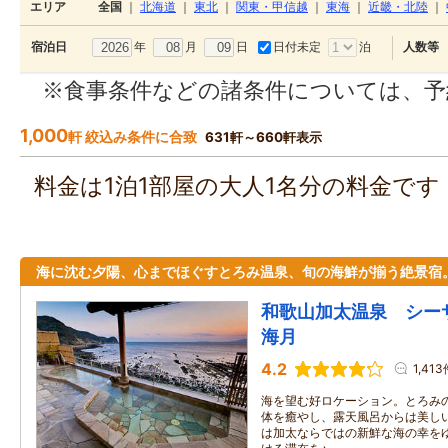
エリア
全国
｜
北海道
｜
東北
｜
関東・甲信越
｜
東海
｜
近畿・北陸
｜
年
月
日
日付未定
泊
宿泊日
人数等
※食事条件などの諸条件については、予
1,000
軒 絞込み条件に合致
631軒～660軒表示
料金は1泊1部屋の大人1名分の料金で
海に沈む夕陽、心までほぐすとろみ温泉、旬の海鮮が揃う絶景宿
和歌山加太温泉 シー
海月
4.2
1,413
海を望む好ロケーション。とろみの
体を癒やし、露天風呂からは美し
は加太ならではの新鮮な海の幸を