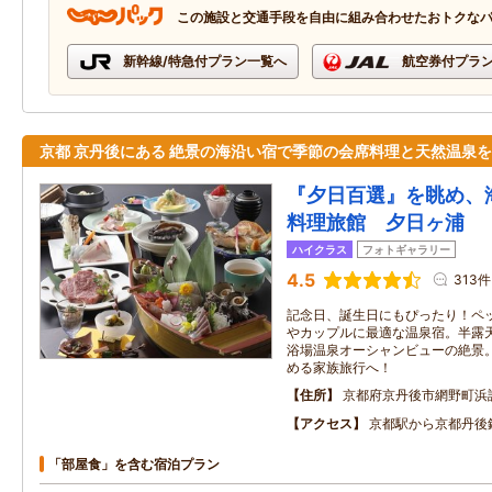
この施設と交通手段を自由に組み合わせたおトクな
新幹線/特急付プラン一覧へ
航空券付プラ
京都 京丹後にある 絶景の海沿い宿で季節の会席料理と天然温泉を
『夕日百選』を眺め、
料理旅館 夕日ヶ浦
ハイクラス
フォトギャラリー
4.5
313件
記念日、誕生日にもぴったり！ペ
やカップルに最適な温泉宿。半露
浴場温泉オーシャンビューの絶景
める家族旅行へ！
住所
京都府京丹後市網野町浜
アクセス
京都駅から京都丹後
「部屋食」を含む宿泊プラン