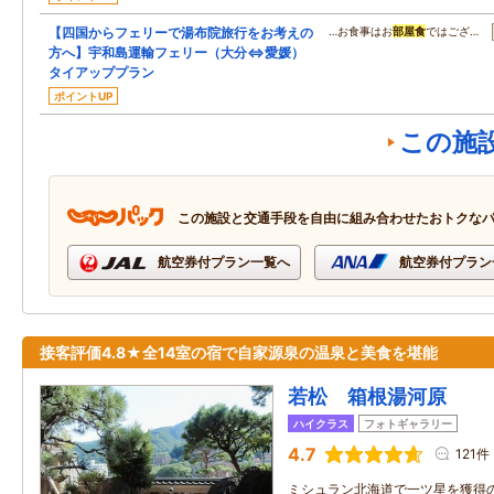
【四国からフェリーで湯布院旅行をお考えの
…お食事はお
部屋食
ではござ…
方へ】宇和島運輸フェリー（大分⇔愛媛）
タイアッププラン
ポイントUP
この施
この施設と交通手段を自由に組み合わせたおトクな
航空券付プラン一覧へ
航空券付プラン
接客評価4.8★全14室の宿で自家源泉の温泉と美食を堪能
若松 箱根湯河原
ハイクラス
フォトギャラリー
4.7
121件
ミシュラン北海道で一ツ星を獲得