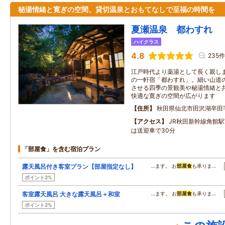
秘湯情緒と寛ぎの空間、貸切温泉とおもてなしで至福の時間を
夏瀬温泉 都わすれ
ハイクラス
4.8
235件
江戸時代より薬湯として長く親し
の一軒宿「都わすれ」。細い山道
させる四季の景観美や秘湯情緒と
快適な寛ぎの空間が広がります
住所
秋田県仙北市田沢湖卒田
アクセス
JR秋田新幹線角館
は送迎車で30分
「部屋食」を含む宿泊プラン
露天風呂付き客室プラン【部屋指定なし】
…ます。 お
部屋食
も承りま…
ポイント2%
客室露天風呂 大きな露天風呂＋和室
…ます。 お
部屋食
も承りま…
ポイント2%