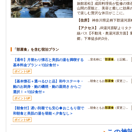
旅館若松】成田料理長が監修の懐
山間の景観と、美容と癒しに効果
で楽しむ贅沢な休日がここに。
住所
神奈川県足柄下郡湯河原
アクセス
JR湯河原駅よりタ
線バス【不動滝・奥湯河原方面】乗
郷」下車徒歩約3分。
「部屋食」を含む宿泊プラン
【通年】月替わり懐石と美肌の湯を満喫する
…室名称に「
部屋食
」と記載…
基本料金プラン＜1泊2食付＞
ポイントUP
【基本懐石＋選べるひと品】和牛ステーキ・
…朝食ともお
部屋食
（変更ご…
鮑のお刺身・鮑の磯焼・鮑の蒸焼き からご
選択！＜1泊2食付＞
ポイントUP
【朝食付】遅い到着でも安心◆おこもり宿で
…朝食ともお
部屋食
（変更ご…
和朝食と美肌の湯を堪能＜夕食なし＞
ポイントUP