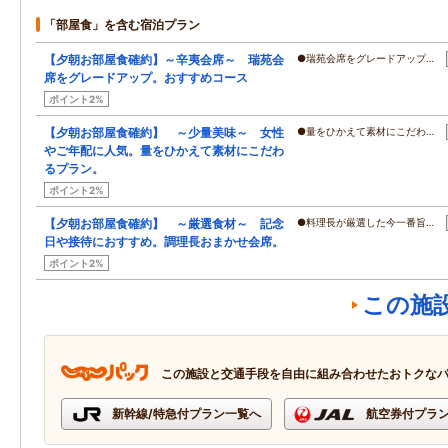
「部屋食」を含む宿泊プラン
【夕朝お部屋食確約】～辛夷会席～ 瑞苑会
●瑞苑会席をグレードアップ…
席をグレードアップ。おすすめコース
ポイント2%
【夕朝お部屋食確約】 ～少量美味～ 女性
●量をひかえて素材にこだわ…
やご年配に人気。量をひかえて素材にこだわ
るプラン。
ポイント2%
【夕朝お部屋食確約】 ～厳選食材～ 記念
●料理長が厳選した今一番旨…
日や接待におすすめ。調理長おまかせ会席。
ポイント2%
この施
この施設と交通手段を自由に組み合わせたおトクな
新幹線/特急付プラン一覧へ
航空券付プラ