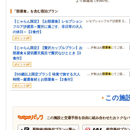
より磐越道で約60分。
「部屋食」を含む宿泊プラン
【じゃらん限定】【お部屋食】レセプション
レセプションフロア沙渡里【…
フロア沙渡里～贅沢に過ごす、非日常の大人
の休日～【2食付】
ポイントUP
【じゃらん限定】【贅沢カップルプラン】お
… 夕食はお
部屋食
にてご提…
部屋食＆貸切露天風呂で贅沢なひととき【2
食付】
ポイントUP
【50歳以上限定プラン】味覚で旅する大人
… 夕食はお
部屋食
にてご提…
時間～厳選食材とお部屋食～【2食付】
ポイントUP
この施
この施設と交通手段を自由に組み合わせたおトクな
新幹線/特急付プラン一覧へ
航空券付プラ