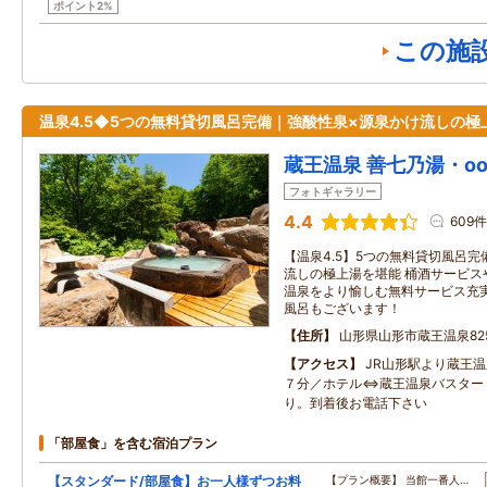
ポイント2%
この施
温泉4.5◆5つの無料貸切風呂完備｜強酸性泉×源泉かけ流しの極
蔵王温泉 善七乃湯・oohi
フォトギャラリー
4.4
609件
【温泉4.5】5つの無料貸切風呂
流しの極上湯を堪能 桶酒サービス
温泉をより愉しむ無料サービス充実
風呂もございます！
住所
山形県山形市蔵王温泉82
アクセス
JR山形駅より蔵王
７分／ホテル⇔蔵王温泉バスター
り。到着後お電話下さい
「部屋食」を含む宿泊プラン
【スタンダード/部屋食】お一人様ずつお料
【プラン概要】 当館一番人…