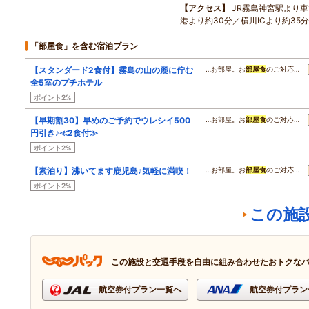
アクセス
JR霧島神宮駅より
港より約30分／横川ICより約35分
「部屋食」を含む宿泊プラン
【スタンダード2食付】霧島の山の麓に佇む
…お部屋。お
部屋食
のご対応…
全5室のプチホテル
ポイント2%
【早期割30】早めのご予約でウレシイ500
…お部屋。お
部屋食
のご対応…
円引き♪≪2食付≫
ポイント2%
【素泊り】沸いてます鹿児島♪気軽に満喫！
…お部屋。お
部屋食
のご対応…
ポイント2%
この施
この施設と交通手段を自由に組み合わせたおトクな
航空券付プラン一覧へ
航空券付プラン