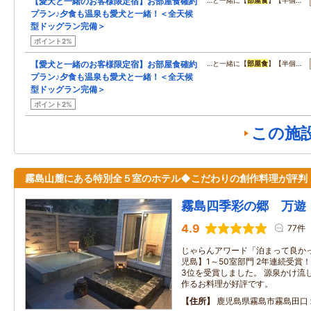
【愛犬と一緒のお客様限定宿】お部屋食確約
…と一緒に【
部屋食
】【半個…
プラン♪夕食も温泉も愛犬と一緒！＜全天候
型ドッグラン完備＞
ポイント2%
【愛犬と一緒のお客様限定宿】お部屋食確約
…と一緒に【
部屋食
】【半個…
プラン♪夕食も温泉も愛犬と一緒！＜全天候
型ドッグラン完備＞
ポイント2%
この施
霧島山麓にある特別全５室のホテル◆こだわりの創作料理が評判
霧島四季彩の郷 万遊
4.9
77件
じゃらんアワード「泊まって良か
児島】1～50室部門 2年連続受賞！2
3位を受賞しました。 源泉かけ流
作るお料理が好評です。
住所
鹿児島県霧島市霧島田口