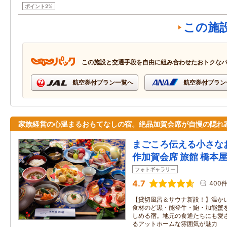
ポイント2%
この施
この施設と交通手段を自由に組み合わせたおトクな
航空券付プラン一覧へ
航空券付プラン
家族経営の心温まるおもてなしの宿。絶品加賀会席が自慢の隠れ
まごころ伝える小さな
作加賀会席 旅館 橋本
フォトギャラリー
4.7
400
【貸切風呂＆サウナ新設！】温か
食材のど黒・能登牛・鮑・加能蟹
しめる宿。地元の食通たちにも愛
るアットホームな雰囲気が魅力