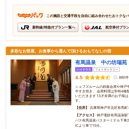
この施設と交通手段を自由に組み合わせたおトクな
新幹線/特急付プラン一覧へ
航空券付プラ
多彩なお部屋、お食事から選んで頂けるおもてなしの宿
有馬温泉 中の坊瑞苑
ハイクラス
フォトギャラリー
4.5
890件
シェフズルームの鉄板会席や神戸
牛すき焼き、 会席料理は常時4種
いただきます 13才未満のお子様
す。
住所
兵庫県神戸市北区有馬町
アクセス
神戸電鉄有馬温泉駅
バス有馬温泉バスターミナル下車
ICより車で15分。