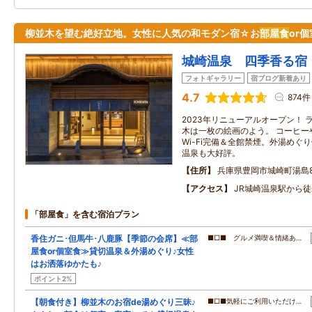
柳並木を望む絶好立地。女性に人気の和モダン宿☆お
部屋食
or
城崎温泉 四季香る宿
フォトギャラリー
宿ブログ新着あり
4.7
874件
2023年リニューアルオープン！
木は一枚の絵画のよう。 コーヒー
Wi-Fi完備＆全館禁煙。外湯めぐ
温泉も大好評。
住所
兵庫県豊岡市城崎町湯島8
アクセス
JR城崎温泉駅から徒
「部屋食」を含む宿泊プラン
香住ガニ･但馬牛･八鹿豚【季節の会席】≪部
■□■ グルメ満喫＆情緒あ…
屋食or個室食≫貸切温泉＆外湯めぐり♪女性
はお洒落ゆかたも♪
ポイント2%
【朝食付き】柳並木のお宿de湯めぐり三昧♪
■□■気軽にご利用いただけ…