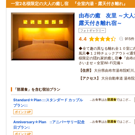
一室2名様限定の大人の癒し宿 『全室内湯・露天付き離れ』
由布の癒 友里 ～大人
露天付き離れ宿～
フォトギャラリー
4.4
915件
◆全て趣の異なる離れ全１０室に
風呂◆１２時チェックアウト≪通
様限定の隠れ家的癒し宿◆『由布
さいませ＜全室Wi-Fi完備＞
住所
大分県由布市湯布院町川
アクセス
大分自動車道 湯布院
「部屋食」を含む宿泊プラン
Standard☆Plan :::スタンダード カップル
…お食事はお
部屋食
ではござ…
プラン:::
ポイントUP
Anniversary☆Plan ::アニバーサリー記念
…お食事はお
部屋食
ではござ…
日プラン::
ポイントUP