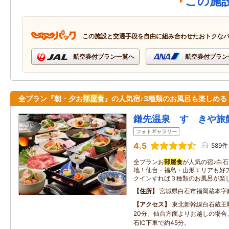
この施
この施設と交通手段を自由に組み合わせたおトクな
航空券付プラン一覧へ
航空券付プラン
全プラン『朝・夕お
部屋食
』の人気宿♪3種類のお風呂も楽しめる
鎌先温泉 すゞきや旅
フォトギャラリー
4.5
589件
全プランお
部屋食
が人気の宿♪白
地！仙台・福島・山形エリアも好
クインすれば３種類のお風呂が楽
住所
宮城県白石市福岡蔵本字
アクセス
東北新幹線白石蔵王
20分。仙台方面よりお越しの場合
石IC下車で約45分。