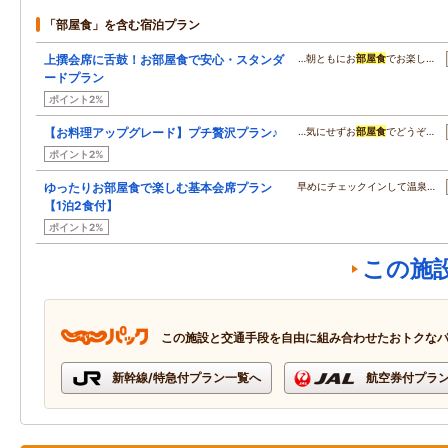
「部屋食」を含む宿泊プラン
上撰会席に舌鼓！お部屋食で安心・スタンダ
…朝ともにお
部屋食
でお楽し…
ードプラン
ポイント2%
【お料理アップグレード】プチ贅沢プラン♪
…気にせずお
部屋食
でどうぞ…
ポイント2%
ゆったりお部屋食で楽しむ基本会席プラン
早めにチェックインして温泉…
【1泊2食付】
ポイント2%
この施
この施設と交通手段を自由に組み合わせたおトクな
新幹線/特急付プラン一覧へ
航空券付プラ