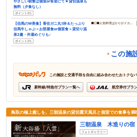
やさしい朝食は個室or客室にて★貸切温泉も
無料（夕食なし）
ポイント2%
【但馬のW美食】香住ガニ丸1杯＆たっぷり
■□■人気料理ばかりがドカ…
但馬牛しゃぶ＜お部屋食or個室食＞貸切り温
泉2趣・外湯めぐりも♪
ポイント2%
この施
この施設と交通手段を自由に組み合わせたおトクな
新幹線/特急付プラン一覧へ
航空券付プラ
鳥取の極上癒しを。三朝温泉の貸切露天風呂と個室での食事を満
三朝温泉 木造りの宿
フォトギャラリー