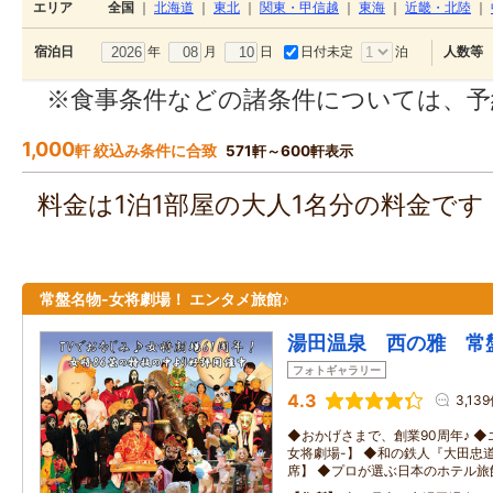
エリア
全国
｜
北海道
｜
東北
｜
関東・甲信越
｜
東海
｜
近畿・北陸
｜
年
月
日
日付未定
泊
宿泊日
人数等
※食事条件などの諸条件については、予
1,000
軒 絞込み条件に合致
571軒～600軒表示
料金は1泊1部屋の大人1名分の料金で
常盤名物-女将劇場！ エンタメ旅館♪
湯田温泉 西の雅 常
フォトギャラリー
4.3
3,13
◆おかげさまで、創業90周年♪ ◆
女将劇場-】 ◆和の鉄人『大田忠
席】 ◆プロが選ぶ日本のホテル旅館