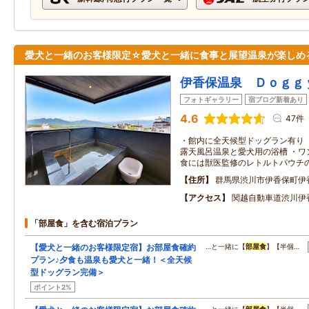
愛犬と一緒のお客様限定☆愛犬と一緒に食事と展望温泉が楽しめ
伊香保温泉 Ｄｏｇｇ
フォトギャラリー
宿ブログ新着あり
4.6
47件
・館内に全天候型ドッグラン有り 
露天風呂温泉と愛犬用の浴槽 ・ワ
食には獣医監修のレトルトパウチ
住所
群馬県渋川市伊香保町伊
アクセス
関越自動車道渋川伊香
「部屋食」を含む宿泊プラン
【愛犬と一緒のお客様限定宿】お部屋食確約
…と一緒に【
部屋食
】【半個…
プラン♪夕食も温泉も愛犬と一緒！＜全天候
型ドッグラン完備＞
ポイント2%