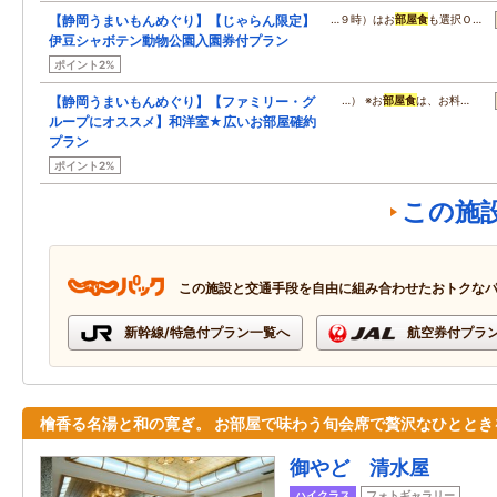
【静岡うまいもんめぐり】【じゃらん限定】
…９時）はお
部屋食
も選択Ｏ…
伊豆シャボテン動物公園入園券付プラン
ポイント2%
【静岡うまいもんめぐり】【ファミリー・グ
…） ※お
部屋食
は、お料…
ループにオススメ】和洋室★広いお部屋確約
プラン
ポイント2%
この施
この施設と交通手段を自由に組み合わせたおトクな
新幹線/特急付プラン一覧へ
航空券付プラ
檜香る名湯と和の寛ぎ。 お部屋で味わう旬会席で贅沢なひととき
御やど 清水屋
ハイクラス
フォトギャラリー