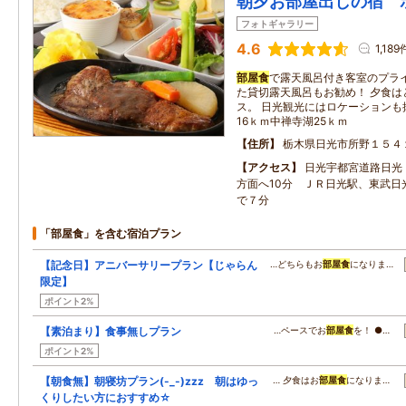
朝夕お部屋出しの宿 
フォトギャラリー
4.6
1,189
部屋食
で露天風呂付き客室のプラ
た貸切露天風呂もお勧め！ 夕食は
ス。 日光観光にはロケーションも
16ｋｍ中禅寺湖25ｋｍ
住所
栃木県日光市所野１５４
アクセス
日光宇都宮道路日光
方面へ10分 ＪＲ日光駅、東武日
で７分
「部屋食」を含む宿泊プラン
【記念日】アニバーサリープラン【じゃらん
…どちらもお
部屋食
になりま…
限定】
ポイント2%
【素泊まり】食事無しプラン
…ペースでお
部屋食
を！ ●…
ポイント2%
【朝食無】朝寝坊プラン(-_-)zzz 朝はゆっ
… 夕食はお
部屋食
になりま…
くりしたい方におすすめ☆