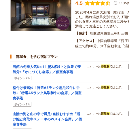
4.5
1,105
2026年4月に新大浴場「離れ湯
した。離れ湯は男女別でお入り頂け
のお食事と三朝の天然温泉に浸か
満喫してお過ごしください。
住所
鳥取県東伯郡三朝町三朝
アクセス
中国自動車道「院庄I
線にて約60分。米子自動車道「湯原
「部屋食」を含む宿泊プラン
当館の冬季人気No.1！蟹2杯以上と温泉で夢
…す。 ※お
部屋食
ではござ…
気分♪「かにづくし会席」／個室食事処
ポイント2%
格付け最高位！特選A5ランク黒毛和牛に舌
…す。 ※お
部屋食
ではござ…
鼓♪「特選A5ランク鳥取和牛の会席」／個室
食事処
ポイント2%
山陰の海と山の幸で満足♪当館おすすめ「活
…す。 ※お
部屋食
ではござ…
け鮑と鳥取牛ステーキのWメイン会席」／個
室食事処