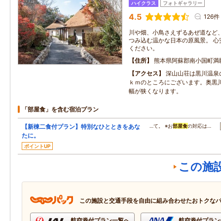
ハイクラス
フォトギャラリー
4.5
126件
川や畑、小鳥さえずるあぜ道など
つみ込む温かな日本の原風景。 心
ください。
住所
熊本県阿蘇郡南小国町満
アクセス
深山山荘は黒川温泉
ｋｍのところにございます。奥黒
幅が狭くなります。
「部屋食」を含む宿泊プラン
【新棟二食付プラン】特別なひとときをあな
…て。 ※お
部屋食
の対応は…
たに。
ポイントUP
この施
この施設と交通手段を自由に組み合わせたおトクな
航空券付プラン一覧へ
航空券付プラン