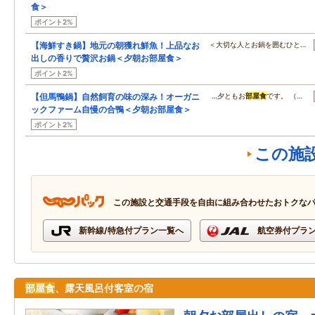
食＞
ポイント2%
【海鮮すき鍋】地元の朝獲れ鮮魚！上品なお
＜大切な人とお鍋を囲むひと…
出しの香りで贅沢お鍋＜夕朝お部屋食＞
ポイント2%
【但馬鴨鍋】自然飼育の味の深み！オーガニ
…夕ともお
部屋食
です。 （…
ックファーム自慢の合鴨＜夕朝お部屋食＞
ポイント2%
この施
この施設と交通手段を自由に組み合わせたおトクな
新幹線/特急付プラン一覧へ
航空券付プラ
部屋食
、露天風呂付客室の宿