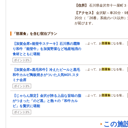
住所
石川県金沢市十一屋町３
アクセス
金沢駅～車20分・
20分（「26番」系統のバス以外
が延びます。
「部屋食」を含む宿泊プラン
【加賀会席+能登牛ステーキ】石川県の霜降
…よって、お
部屋食
になる場…
り和牛「能登牛」を加賀野菜など地産地消の
食材とともに堪能
ポイント2%
【加賀会席+黒毛和牛】冷えたビールと黒毛
…よって、お
部屋食
になる場…
和牛カルビ陶板焼きがついた人気NO1.スタ
ミナ会席
ポイント2%
【じゃらん限定】金沢が誇る上品な旨味の脂
…よって、お
部屋食
になる場…
がつまった「のど黒」と熱々の「和牛カル
ビ」を贅沢に堪能
ポイント2%
この施