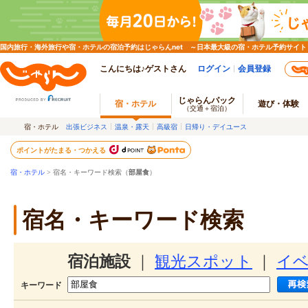
国内旅行・海外旅行や宿・ホテルの宿泊予約はじゃらんnet ～日本最大級の宿・ホテル予約サイト
こんにちは♪ゲストさん
ログイン
会員登録
じゃらんパック
宿・ホテル
遊び・体験
（交通＋宿泊）
宿・ホテル
出張ビジネス
温泉・露天
高級宿
日帰り・デイユース
ポイントがたまる・つかえる
宿・ホテル
> 宿名・キーワード検索（
部屋食
）
宿名・キーワード検索
宿泊施設
｜
観光スポット
｜
イ
キーワード