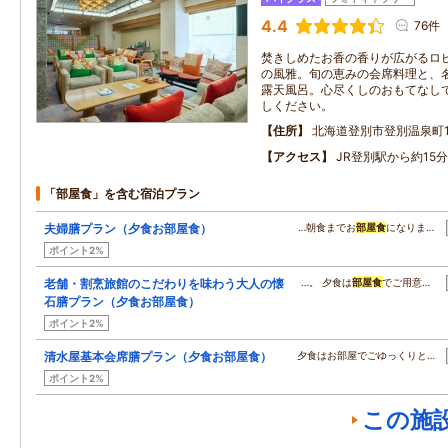
4.4
76件
焚きしめたお香の香りが広がるロ
の風雅。旬の恵みの会席料理と、
露天風呂。心尽くしのおもてなし
しください。
住所
北海道登別市登別温泉町1
アクセス
JR登別駅から約15分
「部屋食」を含む宿泊プラン
夫婦膳プラン（夕食お部屋食）
…朝食までお
部屋食
になりま…
ポイント2%
老舗・割烹旅館のこだわりを味わう大人の懐
…。 夕食は
部屋食
でご用意…
石膳プラン（夕食お部屋食）
ポイント2%
清水屋基本会席膳プラン（夕食お部屋食）
夕食はお部屋でごゆっくりと…
ポイント2%
この施