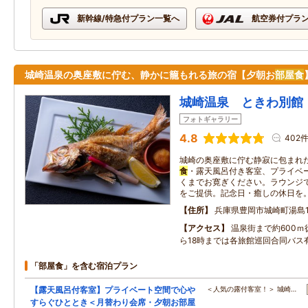
新幹線/特急付プラン一覧へ
航空券付プラ
城崎温泉の奥座敷に佇む、静かに籠もれる旅の宿【夕朝お
部屋食
城崎温泉 ときわ別館
フォトギャラリー
4.8
402
城崎の奥座敷に佇む静寂に包まれ
食
・露天風呂付き客室、プライベ
くまでお寛ぎください。ラウンジ
をご提供。記念日・癒しの休日を
住所
兵庫県豊岡市城崎町湯島1
アクセス
温泉街まで約600ｍ
ら18時までは各旅館巡回合同バス
「部屋食」を含む宿泊プラン
【露天風呂付客室】プライベート空間で心や
＜人気の露付客室！＞ 城崎…
すらぐひととき＜月替わり会席・夕朝お部屋