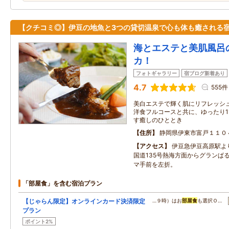
【クチコミ◎】伊豆の地魚と3つの貸切温泉で心も体も癒される
海とエステと美肌風呂
カ！
フォトギャラリー
宿ブログ新着あり
4.7
555件
美白エステで輝く肌にリフレッシ
洋食フルコースと共に、ゆったり1
す癒しのひととき
住所
静岡県伊東市富戸１１０
アクセス
伊豆急伊豆高原駅よ
国道135号熱海方面からグランぱ
マ手前を左折。
「部屋食」を含む宿泊プラン
【じゃらん限定】オンラインカード決済限定
…９時）はお
部屋食
も選択Ｏ…
プラン
ポイント2%