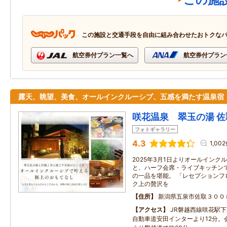
この施
この施設と交通手段を自由に組み合わせたおトクな
航空券付プラン一覧へ
航空券付プラン
露天、眺望、美食、オールインクルーシブ、五感を満たす温泉宿
咲花温泉 翠玉の湯 佐
フォトギャラリー
4.3
1,00
2025年3月1日よりオールインク
と、ハーフ会席・ライブキッチン
の一品を堪能。 「レセプションフ
ク上の贅沢を
住所
新潟県五泉市佐取３００
アクセス
JR磐越西線咲花駅
自動車道安田インターより12分。