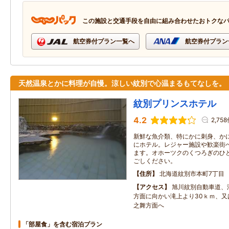
この施設と交通手段を自由に組み合わせたおトクな
航空券付プラン一覧へ
航空券付プラン
天然温泉とかに料理が自慢。涼しい紋別で心温まるもてなしを。
紋別プリンスホテル
4.2
2,75
新鮮な魚介類、特にかに刺身、か
にホテル。レジャー施設や歓楽街
ます。オホーツクのくつろぎのひ
ごしください。
住所
北海道紋別市本町7丁目
アクセス
旭川紋別自動車道、
方面に向かい滝上より30ｋｍ、又
之舞方面へ
「部屋食」を含む宿泊プラン