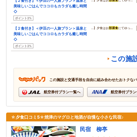
【２食付き】＜伊豆の一人旅プラン＞温泉と
…】夕食はお
部屋食
にてゆっ…
美味しいごはんでココロもカラダも癒し時間
◇
ポイント2%
【２食付き】＜伊豆の一人旅プラン＞温泉と
…】夕食はお
部屋食
にてゆっ…
美味しいごはんでココロもカラダも癒し時間
◇
ポイント2%
この施
この施設と交通手段を自由に組み合わせたおトクな
航空券付プラン一覧へ
航空券付プラン
☆夕食口コミ5☆焼津のマグロと地酒が自慢な小さな民宿♪
民宿 柳亭