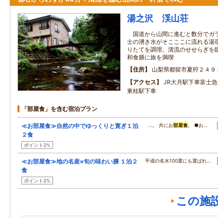
湯之沢 渓山荘
国道から山間に進むと数分でガラ
士の湧き水がそこここに流れる湯
りたてを調理。清流のせせらぎを
和食膳に旅を満喫
住所
山梨県都留市夏狩２４９
アクセス
JR大月駅下車富士
東桂駅下車
「部屋食」を含む宿泊プラン
≪お部屋食≫自然の中でゆっくりと寛ぎ１泊
…。 共にお
部屋食
。 ●お…
２食
ポイント2%
≪お部屋食≫地の名産×旬の味わい膳 １泊２
平成の名水100選にも選ばれ…
食
ポイント2%
この施