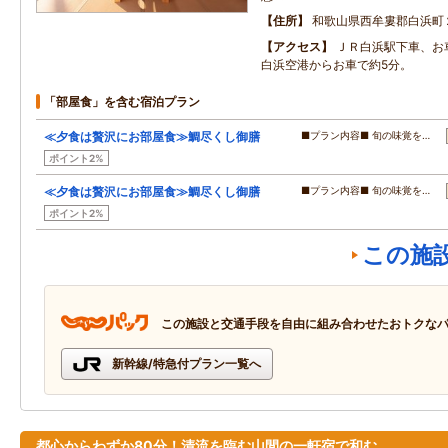
住所
和歌山県西牟婁郡白浜町
アクセス
ＪＲ白浜駅下車、お
白浜空港からお車で約5分。
「部屋食」を含む宿泊プラン
≪夕食は贅沢にお部屋食≫鯛尽くし御膳
■プラン内容■ 旬の味覚を…
ポイント2%
≪夕食は贅沢にお部屋食≫鯛尽くし御膳
■プラン内容■ 旬の味覚を…
ポイント2%
この施
この施設と交通手段を自由に組み合わせたおトクな
新幹線/特急付プラン一覧へ
都心からわずか80分！清流を臨む山間の一軒宿で和む