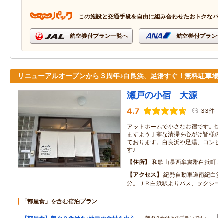
この施設と交通手段を自由に組み合わせたおトクな
航空券付プラン一覧へ
航空券付プラン
リニューアルオープンから３周年♪白良浜、足湯すぐ！無料駐車
瀬戸の小宿 大源
4.7
33件
アットホームで小さなお宿です。
ますよう丁寧な清掃を心がけ皆様
ております。白良浜や足湯、コン
す♪
住所
和歌山県西牟婁郡白浜町
アクセス
紀勢自動車道南紀白
分。ＪＲ白浜駅よりバス、タクシ
「部屋食」を含む宿泊プラン
朝夕２食付きのプランです♪…