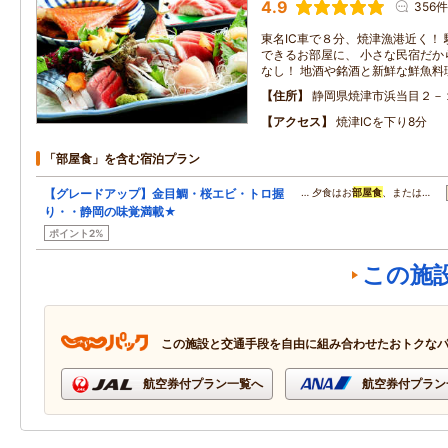
4.9
356件
東名IC車で８分、焼津漁港近く！
できるお部屋に、 小さな民宿だか
なし！ 地酒や銘酒と新鮮な鮮魚料
住所
静岡県焼津市浜当目２－
アクセス
焼津ICを下り8分
「部屋食」を含む宿泊プラン
【グレードアップ】金目鯛・桜エビ・トロ握
… 夕食はお
部屋食
、または…
り・・静岡の味覚満載★
ポイント2%
この施
この施設と交通手段を自由に組み合わせたおトクな
航空券付プラン一覧へ
航空券付プラン