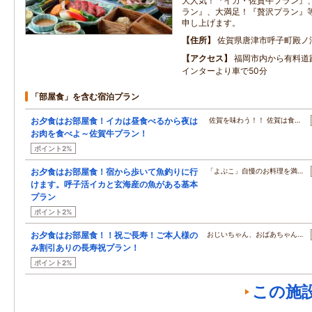
大人気！『イカ・佐賀牛プラン』
ラン』、大満足！『贅沢プラン』等
申し上げます。
住所
佐賀県唐津市呼子町殿ノ
アクセス
福岡市内から有料道
インターより車で50分
「部屋食」を含む宿泊プラン
お夕食はお部屋食！イカは昼食べるから夜は
佐賀を味わう！！ 佐賀は食…
お肉を食べよ～佐賀牛プラン！
ポイント2%
お夕食はお部屋食！宿から歩いて魚釣りに行
「よぶこ」自慢のお料理を満…
けます。呼子活イカと玄海産の魚がある基本
プラン
ポイント2%
お夕食はお部屋食！！祝ご長寿！ご本人様の
おじいちゃん、おばあちゃん…
み割引ありの長寿祝プラン！
ポイント2%
この施