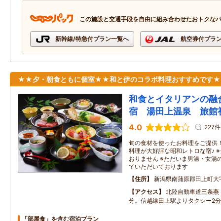
この施設と交通手段を自由に組み合わせたおトクな
新幹線/特急付プラン一覧へ
航空券付プラ
★★夕・朝食ともに個室★★和と伊のコラボ料理おすすめです★
和食とイタリアンの融
宿 湯田上温泉 旅館
4.0
227件
旬の食材を使ったお料理をご提供
料理が大好評な昭和レトロな宿♪ 
おりません ※ただいま男湯・女湯
ていただいております
住所
新潟県南蒲原郡田上町大
アクセス
北陸自動車道三条燕
分。信越線田上駅よりタクシー2
「部屋食」を含む宿泊プラン