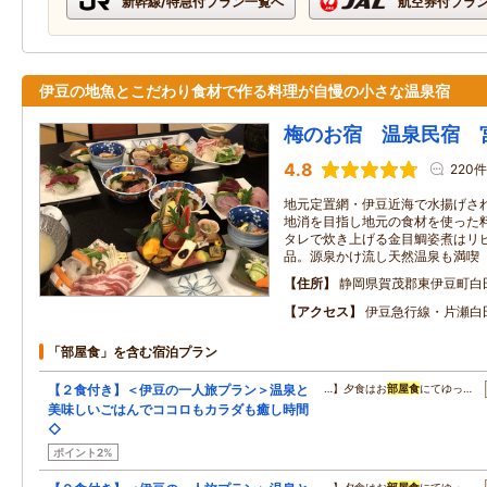
新幹線/特急付プラン一覧へ
航空券付プラ
伊豆の地魚とこだわり食材で作る料理が自慢の小さな温泉宿
梅のお宿 温泉民宿 
4.8
220件
地元定置網・伊豆近海で水揚げさ
地消を目指し地元の食材を使った
タレで炊き上げる金目鯛姿煮はリ
品。源泉かけ流し天然温泉も満喫
住所
静岡県賀茂郡東伊豆町白
アクセス
伊豆急行線・片瀬白
「部屋食」を含む宿泊プラン
【２食付き】＜伊豆の一人旅プラン＞温泉と
…】夕食はお
部屋食
にてゆっ…
美味しいごはんでココロもカラダも癒し時間
◇
ポイント2%