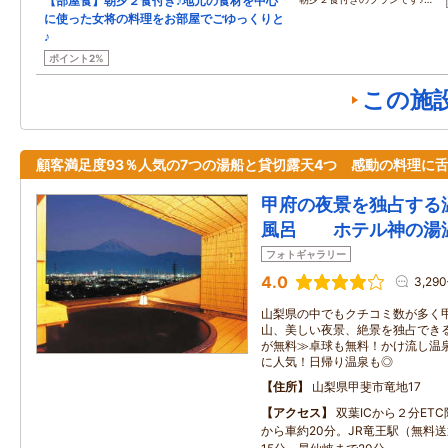
【部屋食】朝夕２食付き♪地元の食材を中心
に使った女将の料理をお部屋でごゆっくりと
♪
ポイント2%
この施
顧客満足度93％人気の7つの湯船と貸切露天4つ 感動の料理に
甲府の夜景を独占する
風呂 ホテル神の湯
フォトギャラリー
4.0
3,29
山梨県の中でもクチコミ数が多く甲
山、美しい夜景、絶景を独占でき
が無料≫卓球も無料！かけ流し温
に人気！日帰り温泉も◎
住所
山梨県甲斐市竜地17
アクセス
双葉ICから２分ET
から車約20分。JR竜王駅（無料