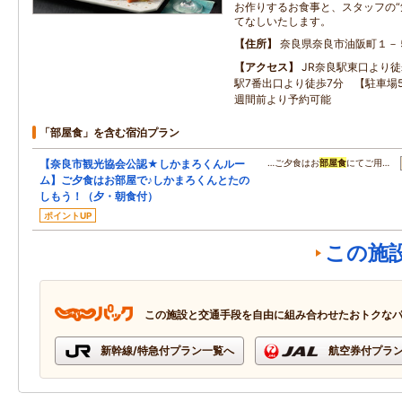
お作りするお食事と、スタッフの“
てなしいたします。
住所
奈良県奈良市油阪町１－
アクセス
JR奈良駅東口より
駅7番出口より徒歩7分 【駐車場5台
週間前より予約可能
「部屋食」を含む宿泊プラン
【奈良市観光協会公認★しかまろくんルー
…ご夕食はお
部屋食
にてご用…
ム】ご夕食はお部屋で♪しかまろくんとたの
しもう！（夕・朝食付）
ポイントUP
この施
この施設と交通手段を自由に組み合わせたおトクな
新幹線/特急付プラン一覧へ
航空券付プラ