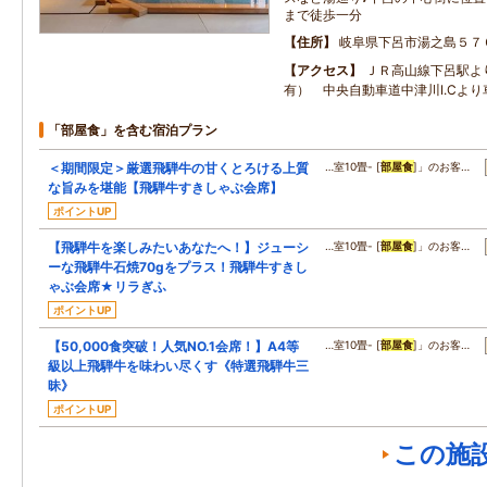
まで徒歩一分
住所
岐阜県下呂市湯之島５７
アクセス
ＪＲ高山線下呂駅よ
有） 中央自動車道中津川I.Cより
「部屋食」を含む宿泊プラン
＜期間限定＞厳選飛騨牛の甘くとろける上質
…室10畳- [
部屋食
]」のお客…
な旨みを堪能【飛騨牛すきしゃぶ会席】
ポイントUP
【飛騨牛を楽しみたいあなたへ！】ジューシ
…室10畳- [
部屋食
]」のお客…
ーな飛騨牛石焼70gをプラス！飛騨牛すきし
ゃぶ会席★リラぎふ
ポイントUP
【50,000食突破！人気NO.1会席！】A4等
…室10畳- [
部屋食
]」のお客…
級以上飛騨牛を味わい尽くす《特選飛騨牛三
昧》
ポイントUP
この施