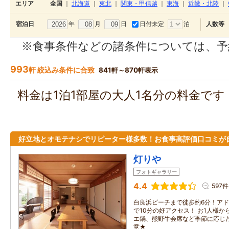
エリア
全国
｜
北海道
｜
東北
｜
関東・甲信越
｜
東海
｜
近畿・北陸
｜
年
月
日
日付未定
泊
宿泊日
人数等
※食事条件などの諸条件については、予
993
軒 絞込み条件に合致
841軒～870軒表示
料金は1泊1部屋の大人1名分の料金で
好立地とオモテナシでリピーター様多数！お食事高評価口コミが
灯りや
フォトギャラリー
4.4
597件
白良浜ビーチまで徒歩約6分！ア
で10分の好アクセス！ お1人様か
エ鍋、熊野牛会席など季節に応じ
意★