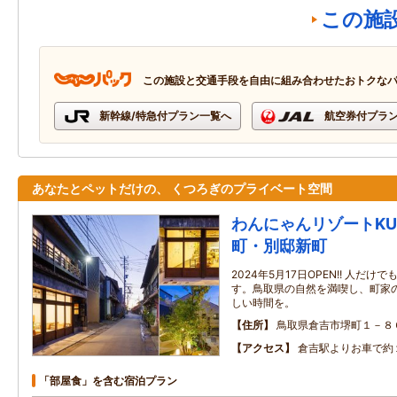
この施
この施設と交通手段を自由に組み合わせたおトクな
新幹線/特急付プラン一覧へ
航空券付プラ
あなたとペットだけの、 くつろぎのプライベート空間
わんにゃんリゾートKUR
町・別邸新町
2024年5月17日OPEN!! 人だ
す。鳥取県の自然を満喫し、町家
しい時間を。
住所
鳥取県倉吉市堺町１－８
アクセス
倉吉駅よりお車で約
「部屋食」を含む宿泊プラン