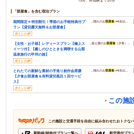
15分、昇仙峡まで20分
「部屋食」を含む宿泊プラン
期間限定☆特別割引！季節のお手軽特典付プ
…憧れのお
部屋食
♪※6名以…
ラン【貸切露天無料＆お部屋食】
ポイントUP
【女性・お子様】レディースプラン【極上ス
…据え膳のお
部屋食
（夕食）…
イーツ付】【癒しのひとときを満喫する山梨
温泉旅行の甲州の旅】
ポイントUP
とれたての新鮮な素材の手造り創作会席膳
…憧れのお
部屋食
♪※6名以…
【夕食お部屋食＆有料貸切風呂１回サービ
ス】
ポイントUP
この施
この施設と交通手段を自由に組み合わせたおトクな
新幹線/特急付プラン一覧へ
航空券付プラ