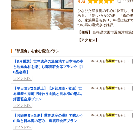
4.6
1,163
ひなびた温泉街の中心に位置し、
ある。「甍(いらか)の湯」「森の
る。家族風呂もあり。料理は新鮮
つの鯛の塩焼きは好評。
住所
島根県大田市温泉津町温
アクセス
「部屋食」を含む宿泊プラン
【8月厳選】世界遺産の温泉地で日本海の幸
…ゆったりお
部屋食
でお召し…
と地元食材を楽しむ輝雲荘会席プラン☆【1
0品会席】
ポイント2%
【平日限定2名以上】【お部屋食×名湯】世
…ゆったりお
部屋食
でお召し…
界遺産の港町で味わう山陰と日本海の恵み。
輝雲荘会席プラン
ポイント2%
【お部屋食×名湯】世界遺産の港町で味わう
…ゆったりお
部屋食
でお召し…
山陰と日本海の恵み。輝雲荘会席プラン
ポイント2%