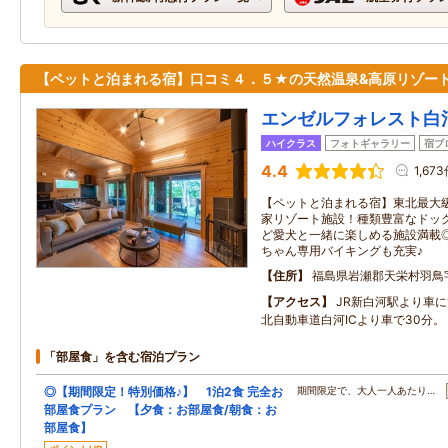
【ペットと泊まれる宿】口コミ４．５★の天然温泉&高原リゾート
エンゼルフォレスト白
ハイクラス
フォトギャラリー
宿ブ
4.4
1,67
【ペットと泊まれる宿】東北最大級
家リゾート施設！種類豊富なドッ
ど愛犬と一緒に楽しめる施設満載
ちゃん専用バイキングも充実♪
住所
福島県岩瀬郡天栄村羽鳥
アクセス
JR新白河駅より車に
北自動車道白河ICより車で30分。
「部屋食」を含む宿泊プラン
◎【期間限定！特別価格♪】 1泊2食 完全お
期間限定で、大人一人あたり…
部屋食プラン 【夕食：お部屋食/朝食：お
部屋食】