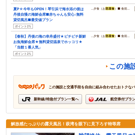
夏P☆今年もOPEN！琴引浜で海水浴の後は
…夕食（お
部屋食
）■ 食前…
丹後自慢の海鮮会席■赤ちゃんも安心♪無料
貸切風呂■最安値プラン
ポイント2%
【春秋】丹後の海の幸舟盛付★ピチピチ新鮮
…夕食（お
部屋食
）■ 食前…
お魚海鮮会席★無料貸切温泉でホッコリ★
「当館１番人気」
ポイント2%
この施
この施設と交通手段を自由に組み合わせたおトクな
新幹線/特急付プラン一覧へ
航空券付プラ
解放感たっぷりの露天風呂！萩湾を眼下に見下ろす特等席