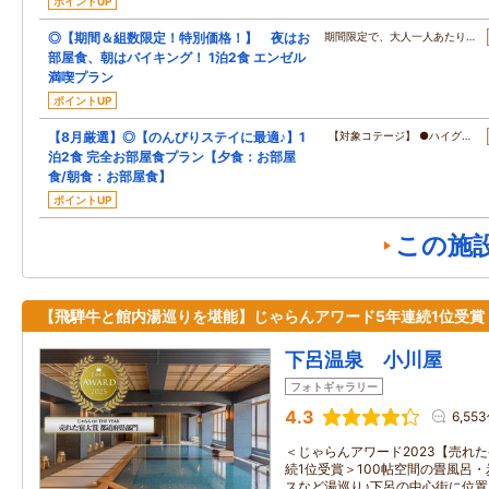
ポイントUP
◎【期間＆組数限定！特別価格！】 夜はお
期間限定で、大人一人あたり…
部屋食、朝はバイキング！ 1泊2食 エンゼル
満喫プラン
ポイントUP
【8月厳選】◎【のんびりステイに最適♪】1
【対象コテージ】 ●ハイグ…
泊2食 完全お部屋食プラン【夕食：お部屋
食/朝食：お部屋食】
ポイントUP
この施
【飛騨牛と館内湯巡りを堪能】じゃらんアワード5年連続1位受賞
下呂温泉 小川屋
フォトギャラリー
4.3
6,55
＜じゃらんアワード2023【売れ
続1位受賞＞100帖空間の畳風呂
スなど湯巡り♪下呂の中心街に位置