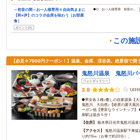
～初音の間～お一人様専用☆自由気ままに
●○ お一人様専用 初音の…
【和×伊】のコラボ会席を味わう［お部屋
食］
ポイント2%
この施
【必見☆7500円クーポン！】温泉、会席、渓谷美。絶景宿で潤
鬼怒川温泉 鬼怒川パ
フォトギャラリー
3.9
1,63
●男女各３種♪癒しの自家源泉【大
鬼怒川、大自然♪【絶景の露天風呂
ーガン他【豊富なラインナップ】 
泉駅は徒歩５分！
住所
栃木県日光市鬼怒川温泉
アクセス
鬼怒川温泉駅下車徒歩
り約15㎞（お車で約20分）。