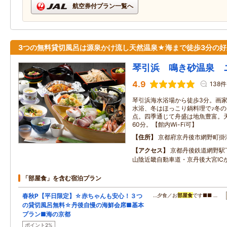
航空券付プラン一覧へ
3つの無料貸切風呂は源泉かけ流し天然温泉★海まで徒歩3分の好
琴引浜 鳴き砂温泉 
4.9
138件
琴引浜海水浴場から徒歩3分。画
水浴、冬はほっこり鍋料理で♪冬
点。四季通じて舟盛は地魚豊富。
60分。【館内Wi-Fi可】
住所
京都府京丹後市網野町掛津
アクセス
京都丹後鉄道網野駅
山陰近畿自動車道・京丹後大宮IC
「部屋食」を含む宿泊プラン
春秋P【平日限定】☆赤ちゃんも安心！３つ
…夕食／お
部屋食
です■■ …
の貸切風呂無料☆丹後自慢の海鮮会席■基本
プラン■海の京都
ポイント2%