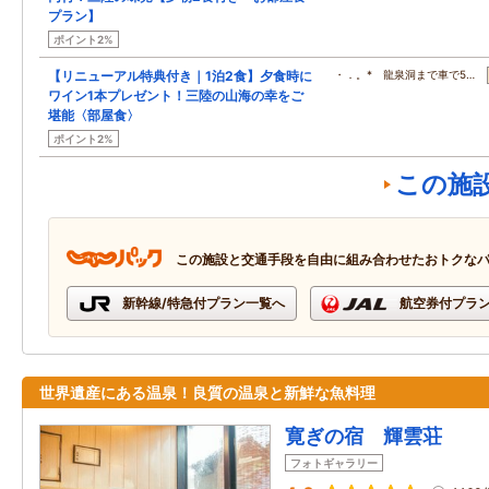
プラン】
ポイント2%
【リニューアル特典付き｜1泊2食】夕食時に
・．。* 龍泉洞まで車で5…
ワイン1本プレゼント！三陸の山海の幸をご
堪能〈部屋食〉
ポイント2%
この施
この施設と交通手段を自由に組み合わせたおトクな
新幹線/特急付プラン一覧へ
航空券付プラ
世界遺産にある温泉！良質の温泉と新鮮な魚料理
寛ぎの宿 輝雲荘
フォトギャラリー