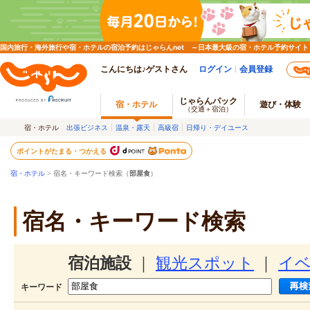
国内旅行・海外旅行や宿・ホテルの宿泊予約はじゃらんnet ～日本最大級の宿・ホテル予約サイト
こんにちは♪ゲストさん
ログイン
会員登録
じゃらんパック
宿・ホテル
遊び・体験
（交通＋宿泊）
宿・ホテル
出張ビジネス
温泉・露天
高級宿
日帰り・デイユース
ポイントがたまる・つかえる
宿・ホテル
> 宿名・キーワード検索（
部屋食
）
宿名・キーワード検索
宿泊施設
｜
観光スポット
｜
イ
キーワード