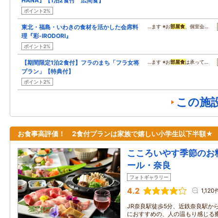
HANA』【1泊2食付 広間食】
ポイント2%
東北・福島・いわきの食材を活かした会席料
…ます ※お
部屋食
、個室会…
理『彩-IRODORI』
ポイント2%
【期間限定1泊2食付】フラのまち「フラ女将
…ます ※お
部屋食
は承って…
プラン」【特典付】
ポイント2%
この施
お食事高評価！ 2食付プランは家族で嬉しい小学生以下半額★
こころいやす季節のお
ール・奈良
フォトギャラリー
4.2
1,120
JR奈良駅徒歩5分、近鉄奈良駅から
におすすめの、人の温もり感じる癒