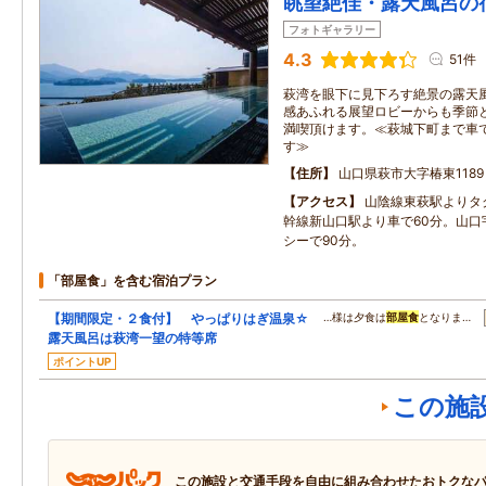
眺望絶佳・露天風呂の
フォトギャラリー
4.3
51件
萩湾を眼下に見下ろす絶景の露天
感あふれる展望ロビーからも季節
満喫頂けます。≪萩城下町まで車で
す≫
住所
山口県萩市大字椿東1189
アクセス
山陰線東萩駅よりタ
幹線新山口駅より車で60分。山口
シーで90分。
「部屋食」を含む宿泊プラン
【期間限定・２食付】 やっぱりはぎ温泉☆
…様は夕食は
部屋食
となりま…
露天風呂は萩湾一望の特等席
ポイントUP
この施
この施設と交通手段を自由に組み合わせたおトクな