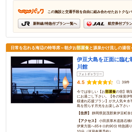
この施設と交通手段を自由に組み合わせたおトクな
新幹線/特急付プラン一覧へ
航空券付プラ
日常を忘れる海辺の特等席～朝夕お
部屋食
と源泉かけ流しの湯宿
伊豆大島を正面に臨む
川館
フォトギャラリー
4.5
39件
今では珍しい【お
部屋食
の宿】眺
にお過ごし下さい。【冬の味覚伊
様連れ応援プラン】が大人気☆水
島を照らす月光をお楽しみ下さい
住所
静岡県賀茂郡東伊豆町奈
アクセス
小田原厚木道路石橋I
伊東方面へ65キロ約90分 特急踊
10分（送迎有要予約）