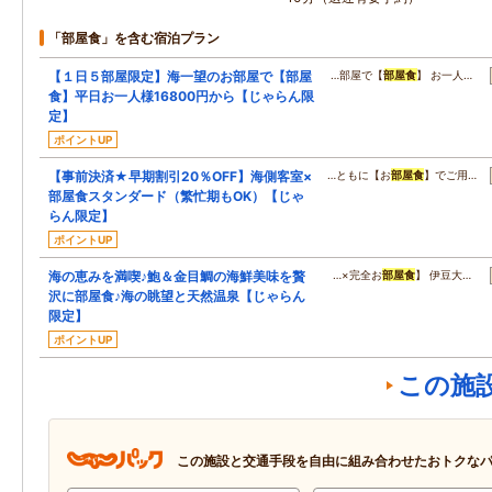
「部屋食」を含む宿泊プラン
【１日５部屋限定】海一望のお部屋で【部屋
…部屋で【
部屋食
】 お一人…
食】平日お一人様16800円から【じゃらん限
定】
ポイントUP
【事前決済★早期割引20％OFF】海側客室×
…ともに【お
部屋食
】でご用…
部屋食スタンダード（繁忙期もOK）【じゃ
らん限定】
ポイントUP
海の恵みを満喫♪鮑＆金目鯛の海鮮美味を贅
…×完全お
部屋食
】 伊豆大…
沢に部屋食♪海の眺望と天然温泉【じゃらん
限定】
ポイントUP
この施
この施設と交通手段を自由に組み合わせたおトクな