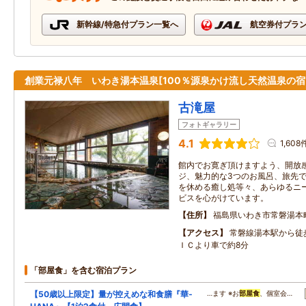
新幹線/特急付プラン一覧へ
航空券付プラ
創業元禄八年 いわき湯本温泉[100％源泉かけ流し天然温泉の宿
古滝屋
フォトギャラリー
4.1
1,608
館内でお寛ぎ頂けますよう、開放
ジ、魅力的な3つのお風呂、旅先
を休める癒し処等々、あらゆるニ
ビスを心がけています。
住所
福島県いわき市常磐湯本
アクセス
常磐線湯本駅から徒
ＩＣより車で約8分
「部屋食」を含む宿泊プラン
【50歳以上限定】量が控えめな和食膳『華‐
…ます ※お
部屋食
、個室会…