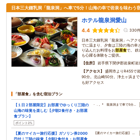
日本三大鍾乳洞「龍泉洞」へ車で5分！山海の幸で岩泉を味わう
ホテル龍泉洞愛山
4.4
330
日本三大鍾乳洞「龍泉洞」へアクセ
でに温まり、夕食は三陸の海の幸
り込んだお料理をお
部屋食
で。 
も心躍る体験をご提供。
住所
岩手県下閉伊郡岩泉町岩
アクセス
盛岡市よりR455で
90分。北山崎50分。浄土ヶ浜まで
も好アクセス
「部屋食」を含む宿泊プラン
【１日２部屋限定】お部屋でゆっくり三陸の
・．。* 龍泉洞まで車で5分…
山海の味覚を楽しむ【夕朝2食付き・お部屋
食プラン】
ポイント2%
【夏のマイカー旅行応援】ガソリン券2000
【夏のマイカー旅行応援】 …
円付！三陸の味覚【夕朝2食付き・お部屋食