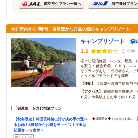
航空券付プラン一覧へ
航空券付プラン
神戸市内から1時間！自然豊かな丹波の森のキャンプリゾート
キャンプリゾート 森
3.5
58件
様々な宿泊施設・レンタル用品・
も安心！ 飯盒炊爨、ＢＢＱ、レス
なプランがあり、 初心者さん～上
スタイルでアウトドアを満喫
住所
兵庫県丹波市市島町与戸
アクセス
舞鶴若狭自動車道 
０分／市島駅よりお車で約１０分
「部屋食」を含む宿泊プラン
【秋冬限定】料理長特製出汁が決め手の選べ
◆期間限定◆ お好きなお鍋…
るお鍋！3種類からお鍋をチョイス！夕食は
部屋食♪＜2食付＞
ポイント2%