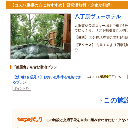
【コスパ重視の方におすすめ】貸切湯無料・夕食が好評♪
八丁原ヴューホテル
九重森林公園スキー場まで車で5分
でゆっくり。リフト割引券2,500
住所
大分県玖珠郡九重町筋湯温
アクセス
九重ＩＣより四季彩
分
「部屋食」を含む宿泊プラン
【焼肉好き必見！】おおいた和牛を堪能でき
…ます（お
部屋食
不可） ※…
るプラン
ポイント2%
この施
この施設と交通手段を自由に組み合わせたおトクな