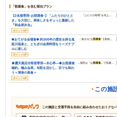
「部屋食」を含む宿泊プラン
【2名様専用-お部屋食-】「ふたりのひとと
“ふたりの時間”を何よ…
き」を大切に。美味しさをギュっと凝縮した
『和会席弁当』
ポイントUP
●おてがる会場食● 約300年の歴史を誇る鬼
…食せる“お
部屋食
”【美樹…
怒川温泉と、とちぎの会席料理をリーズナブ
ルに楽しむ
ポイントUP
◆露天風呂付客室専用―木心亭―◆お部屋食
…場所は『お
部屋食
』で気兼…
確約。極み会席。旬彩を活かし、目でも味わ
う＜渾身の美食＞
ポイントUP
この施
この施設と交通手段を自由に組み合わせたおトクな