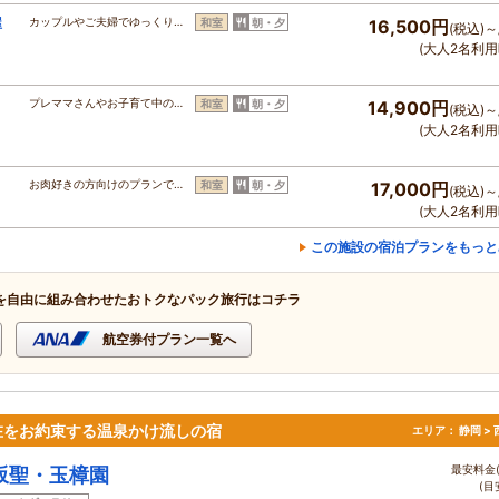
屋
カップルやご夫婦でゆっくり…
和室
朝・夕
16,500円
(税込)～
(大人2名利用
プレママさんやお子育て中の…
和室
朝・夕
14,900円
(税込)～
(大人2名利用
お肉好きの方向けのプランで…
和室
朝・夕
17,000円
(税込)～
(大人2名利用
この施設の宿泊プランをもっと
を自由に組み合わせたおトクなパック旅行はコチラ
航空券付プラン一覧へ
在をお約束する温泉かけ流しの宿
エリア：
静岡 >
最安料金(
坂聖・玉樟園
(目