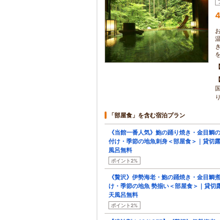
4
「部屋食」を含む宿泊プラン
《当館一番人気》鮑の踊り焼き・金目鯛
付け・季節の地魚刺身＜部屋食＞｜貸切
風呂無料
ポイント2%
《贅沢》伊勢海老・鮑の踊焼き・金目鯛
け・季節の地魚 勢揃い＜部屋食＞｜貸切
天風呂無料
ポイント2%