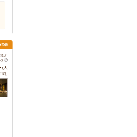
・南飛騨
税込)
安)
～
/人
用時)