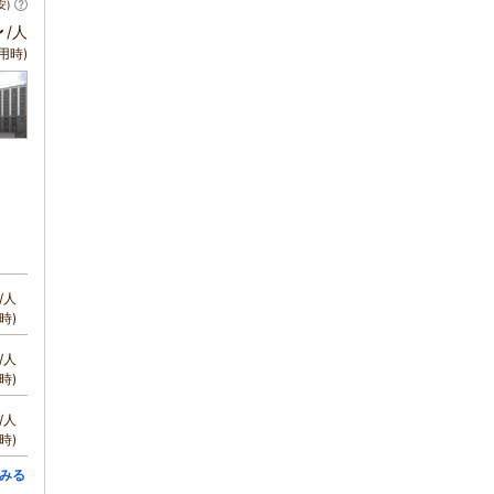
安)
～
/人
用時)
/人
時)
/人
時)
/人
時)
みる