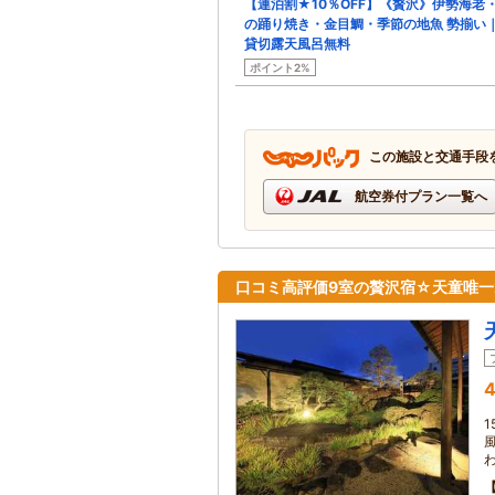
【連泊割★10％OFF】《贅沢》伊勢海老
の踊り焼き・金目鯛・季節の地魚 勢揃い
貸切露天風呂無料
ポイント2%
この施設と交通手段
航空券付プラン一覧へ
口コミ高評価9室の贅沢宿☆天童唯一
4