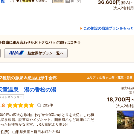
・鮑
…す ◆お
部屋食
◆ 夕朝食…
和洋室
朝・夕
36,600円
(税込)～
｜
(大人2名利用
この施設の宿泊プランをもっと
を自由に組み合わせたおトクなパック旅行はコチラ
航空券付プラン一覧へ
2種類の源泉＆絶品山形牛会席
エリア：
山形 > 山形・蔵王・天童
最安料金(
天童温泉 湯の香松の湯
(目
フォトギャラリー
18,700円
.8
202件
(大人2名利
1500坪の広大な敷地にわずか全9室のゆとりを大切にした和
風温泉旅館。読書室やメゾネット、陶器風呂など建築にこだ
わった個性豊かな客室。JR天童駅より車5分
住所
山形県天童市鎌田本町2-2-54