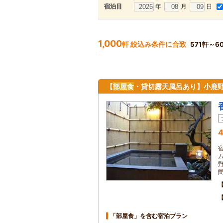
年
月
日
宿泊日
1,000
軒 絞込み条件に合致
571軒～6
【
部屋食
・貸切露天風呂あり】小鹿
4
「部屋食」を含む宿泊プラン