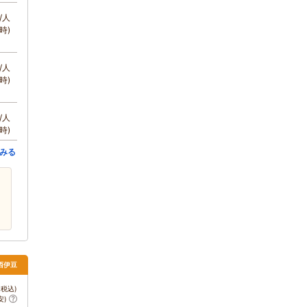
/人
時)
/人
時)
/人
時)
みる
 西伊豆
税込)
安)