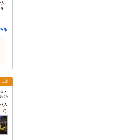
/人
時)
みる
・上山
税込)
安)
～
/人
用時)