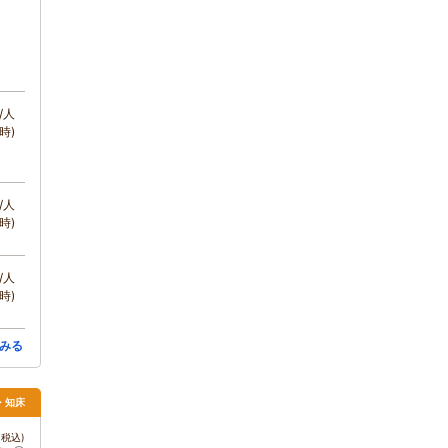
/人
時)
/人
時)
/人
時)
みる
・知床
税込)