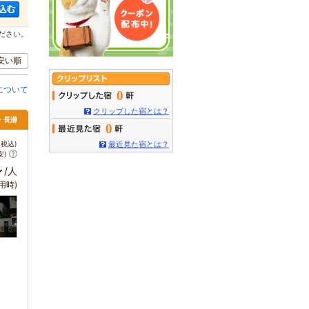
ださい。
安い順
について
0
クリップした宿とは？
父・長瀞
0
税込)
最近見た宿とは？
安)
～
/人
用時)