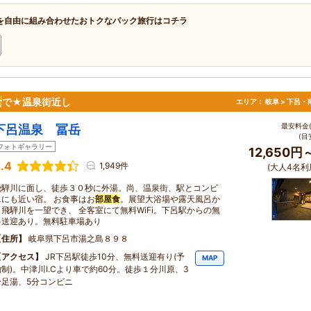
を自由に組み合わせたおトクなパック旅行はコチラ
食
で★温泉街近し
エリア：
岐阜 > 下呂
最安料金(
下呂温泉 冨岳
(目
フォトギャラリー
12,650円
.4
1,949件
(大人4名利
飛騨川に面し、徒歩３０秒に外湯。尚、温泉街、駅とコンビ
ニにも近い宿。 お食事はお
部屋食
。展望大浴場や露天風呂か
ら飛騨川を一望でき、 全客室にて無料WiFi。下呂駅からの無
料送迎あり。無料駐車場あり
住所
岐阜県下呂市湯之島８９８
アクセス
JR下呂駅徒歩10分、無料送迎有り(予
MAP
約制)。中津川I.Cより車で約60分。徒歩１分川原、3
分足湯、5分コンビニ