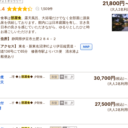
フォトギャラリー
21,800円
.4
1,509件
(大人2名利
お食事は
部屋食
。露天風呂、大浴場だけでなく全部屋に源泉
温泉を供給しております。館内には日本庭園を有し、古き良
き日本の良さを感じていただきながら、ゆるりとしたひと時
をお過ごしいただけます。
住所
静岡県伊豆市土肥２８４－２
アクセス
東名・新東名沼津ICより伊豆縦貫道・
MAP
国道136号にて65分 修善寺駅よりバス便 清水港よ
り船便あり
の煮
…理 ◆お
部屋食
◆ 夕朝食…
和室
朝・夕
30,700円
(税込)～
露天
(大人2名利用
煮付
…す ◆お
部屋食
◆ 夕朝食…
和室
朝・夕
27,500円
(税込)～
露
(大人2名利用