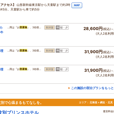
アクセス
山形新幹線東京駅から天童駅まで約2時
MAP
間45分。天童駅から車で約5分
の
…用は『お
部屋食
』、3名様…
和洋室
朝・夕
28,600円
(税込)～
形牛
(大人2名利用
料理
…用は『お
部屋食
』、3名様…
和洋室
朝・夕
31,900円
(税込)～
(大人2名利用
料理
…用は『お
部屋食
』、3名様…
和洋室
朝・夕
31,900円
(税込)～
(大人2名利用
この施設の宿泊プランをもっと
紋別で心温まるもてなしを。
エリア：
北海道 > 網走・北見
最安料金(
紋別プリンスホテル