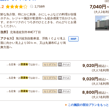
(目
.2
7,040円
2,758件
(大人2名利
新鮮な魚介類、特にかに刺身、かにしゃぶなどの料理が自慢
にホテル。レジャー施設や歓楽街へも徒歩感覚で出かけられ
ます。オホーツクのくつろぎのひとときを、のんびりとお過
ごしください。
住所
北海道紋別市本町7丁目
アクセス
旭川紋別自動車道、浮島ＩＣより滝上
MAP
方面に向かい滝上より30ｋｍ、又は丸瀬布ICより鴻
之舞方面へ
…る定食・お
部屋食
ではあり…
セミダブル
夕のみ
9,020円
(税込)～
(大人1名利用
…る定食・お
部屋食
ではあり…
セミダブル
夕のみ
9,020円
(税込)～
(大人1名利用
…る定食・お
部屋食
ではあり…
セミダブル
夕のみ
8,800円
(税込)～
(大人1名利用
この施設の宿泊プランをもっと