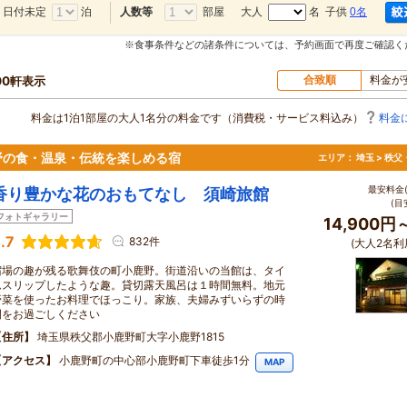
日付未定
泊
部屋
大人
名 子供
0名
人数等
※食事条件などの諸条件については、予約画面で再度ご確認く
合致順
料金が
00軒表示
料金は1泊1部屋の大人1名分の料金です（消費税・サービス料込み）
料金
野の食・温泉・伝統を楽しめる宿
エリア：
埼玉 > 秩
最安料金(
香り豊かな花のおもてなし 須崎旅館
(目
フォトギャラリー
14,900円
.7
832件
(大人2名利
宿場の趣が残る歌舞伎の町小鹿野。街道沿いの当館は、タイ
ムスリップしたような趣。貸切露天風呂は１時間無料。地元
野菜を使ったお料理でほっこり。家族、夫婦みずいらずの時
間をお過ごしください
住所
埼玉県秩父郡小鹿野町大字小鹿野1815
アクセス
小鹿野町の中心部小鹿野町下車徒歩1分
MAP