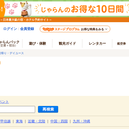
 ～日本最大級の宿・ホテル予約サイト～
ログイン
会員登録
お得な特典をみる
ゃらんパック
遊び・体験
観光ガイド
レンタカー
航空券
（交通＋宿泊）
日帰り・デイユース
ベント
・甲信越
｜
東海
｜
近畿・北陸
｜
中国・四国
｜
九州・沖縄