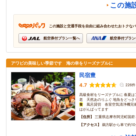
この施
この施設と交通手段を自由に組み合わせたおトクな
航空券付プラン一覧へ
航空券付プラン
アワビの美味しい季節です 海の幸をリーズナブルに
民宿豊
4.7
226件
高級食材をリーズナブルに 春夏は
老 天然あのりふぐ 地魚をどっ
食
風呂貸切 各室空気清浄機完備
はがんばってます
住所
三重県志摩市阿児町国府
アクセス
鵜方駅から車で約10