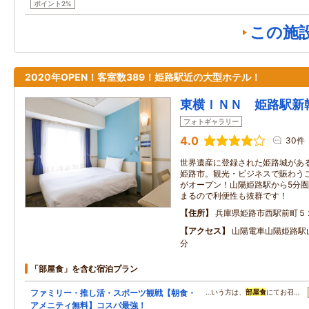
ポイント2%
この施
2020年OPEN！客室数389！姫路駅近の大型ホテル！
東横ＩＮＮ 姫路駅新
フォトギャラリー
4.0
30件
世界遺産に登録された姫路城があ
姫路市。観光・ビジネスで賑わう
がオープン！山陽姫路駅から5分圏
まるので利便性も抜群です！
住所
兵庫県姫路市西駅前町５
アクセス
山陽電車山陽姫路駅
分
「部屋食」を含む宿泊プラン
ファミリー・推し活・スポーツ観戦【朝食・
…いう方は、
部屋食
にてお召…
アメニティ無料】コスパ最強！