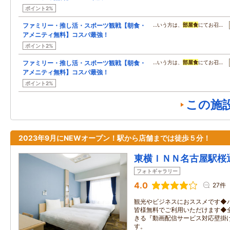
ポイント2%
ファミリー・推し活・スポーツ観戦【朝食・
…いう方は、
部屋食
にてお召…
アメニティ無料】コスパ最強！
ポイント2%
ファミリー・推し活・スポーツ観戦【朝食・
…いう方は、
部屋食
にてお召…
アメニティ無料】コスパ最強！
ポイント2%
この施
2023年9月にNEWオープン！駅から店舗までは徒歩５分！
東横ＩＮＮ名古屋駅桜
フォトギャラリー
4.0
27件
観光やビジネスにおススメです◆
皆様無料でご利用いただけます◆全室
きる『動画配信サービス対応壁掛
す。