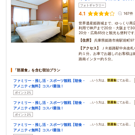
フォトギャラリー
4.1
167件
世界遺産姫路城まで、ゆっくり商店
利用で神戸まで20分・大阪まで3
20分・広島65分と観光も便利です
住所
兵庫県姫路市南駅前町97
アクセス
ＪＲ姫路駅中央改札
約１分。お車でお越しのお客様は
路南インター約５分。
「部屋食」を含む宿泊プラン
ファミリー・推し活・スポーツ観戦【朝食・
…いう方は、
部屋食
にてお召…
アメニティ無料】コスパ最強！
ポイント2%
ファミリー・推し活・スポーツ観戦【朝食・
…いう方は、
部屋食
にてお召…
アメニティ無料】コスパ最強！
ポイント2%
ファミリー・推し活・スポーツ観戦【朝食・
…いう方は、
部屋食
にてお召…
アメニティ無料】コスパ最強！