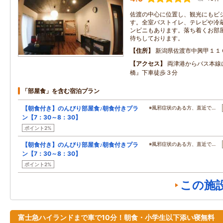
佐渡の中心に位置し、観光にもビ
す。全室バストイレ、テレビや冷蔵庫、
ンビニもあります。落ち着くお部
待ちしております。
住所
新潟県佐渡市中興甲１１
アクセス
両津港からバス本線
橋』下車徒歩３分
「部屋食」を含む宿泊プラン
【朝食付き】のんびり部屋食♪朝食付きプラ
※風邪症状のある方、直近で…
ン【7：30～8：30】
ポイント2%
【朝食付き】のんびり部屋食♪朝食付きプラ
※風邪症状のある方、直近で…
ン【7：30～8：30】
ポイント2%
この施
富士急ハイランドまで車で10分！朝食・小学生以下添い寝無料