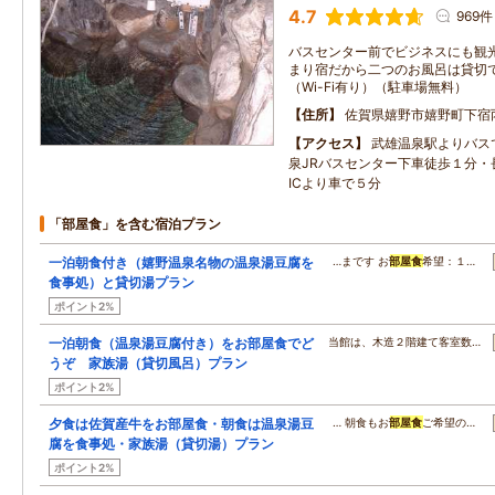
4.7
969件
バスセンター前でビジネスにも観
まり宿だから二つのお風呂は貸切
（Wi-Fi有り）（駐車場無料）
住所
佐賀県嬉野市嬉野町下宿丙1
アクセス
武雄温泉駅よりバス
泉JRバスセンター下車徒歩１分・
ICより車で５分
「部屋食」を含む宿泊プラン
一泊朝食付き（嬉野温泉名物の温泉湯豆腐を
…まです お
部屋食
希望：１…
食事処）と貸切湯プラン
ポイント2%
一泊朝食（温泉湯豆腐付き）をお部屋食でど
当館は、木造２階建て客室数…
うぞ 家族湯（貸切風呂）プラン
ポイント2%
夕食は佐賀産牛をお部屋食・朝食は温泉湯豆
… 朝食もお
部屋食
ご希望の…
腐を食事処・家族湯（貸切湯）プラン
ポイント2%