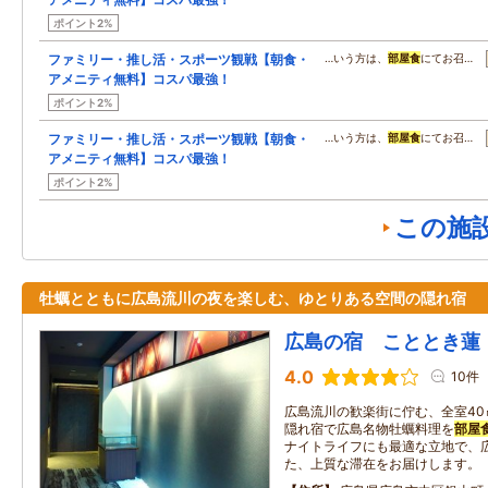
ポイント2%
ファミリー・推し活・スポーツ観戦【朝食・
…いう方は、
部屋食
にてお召…
アメニティ無料】コスパ最強！
ポイント2%
ファミリー・推し活・スポーツ観戦【朝食・
…いう方は、
部屋食
にてお召…
アメニティ無料】コスパ最強！
ポイント2%
この施
牡蠣とともに広島流川の夜を楽しむ、ゆとりある空間の隠れ宿
広島の宿 こととき蓮
4.0
10件
広島流川の歓楽街に佇む、全室4
隠れ宿で広島名物牡蠣料理を
部屋
ナイトライフにも最適な立地で、
た、上質な滞在をお届けします。