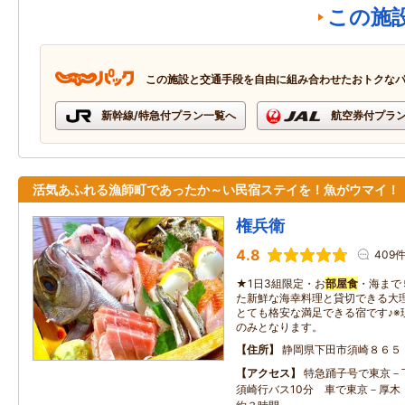
この施
この施設と交通手段を自由に組み合わせたおトクな
新幹線/特急付プラン一覧へ
航空券付プラ
活気あふれる漁師町であったか～い民宿ステイを！魚がウマイ！
権兵衛
4.8
409
★1日3組限定・お
部屋食
・海まで
た新鮮な海幸料理と貸切できる大
とても格安な満足できる宿です♪※
のみとなります。
住所
静岡県下田市須崎８６５
アクセス
特急踊子号で東京－
須崎行バス10分 車で東京－厚木