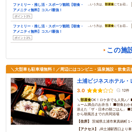
ファミリー・推し活・スポーツ観戦【朝食・
…いう方は、
部屋食
にてお召…
アメニティ無料】コスパ最強！
ポイント2%
ファミリー・推し活・スポーツ観戦【朝食・
…いう方は、
部屋食
にてお召…
アメニティ無料】コスパ最強！
ポイント2%
この施
＼大型車も駐車場無料！／周辺にはコンビニ・温泉施設・飲食店
土浦ビジネスホテル・
3.0
12件
＼
部屋食
OK！ロケ弁でも人気♪／
ューム満点のお弁当！ ■朝食おか
添えた「ザ・日本の朝ごはん」 ■翌
から朝風呂までの共同浴場
住所
茨城県土浦市東真鍋町１
アクセス
JR土浦駅西口より