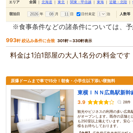
エリア
全国
｜
北海道
｜
東北
｜
関東・甲信越
｜
東海
｜
近畿・北陸
｜
年
月
日
日付未定
泊
宿泊日
人数等
※食事条件などの諸条件については、予
993
軒 絞込み条件に合致
301軒～330軒表示
料金は1泊1部屋の大人1名分の料金で
原爆ドームまで車で15分！朝食・小学生以下添い寝無料
東横ＩＮＮ広島駅新幹
3.9
28件
観光やビジネスの利用の多い広島
がオープンします。既存の店舗と
も250室以上備えています。安心
様をお待ちしております。