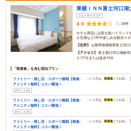
東横ＩＮＮ富士河口湖
フォトギャラリー
4.0
26件
ホテル周辺には富士急ハイランド
士五湖など1年中楽しめる観光ス
住所
山梨県南都留郡富士河口
アクセス
富士急行河口湖線河
スで7分または徒歩15分
「部屋食」を含む宿泊プラン
ファミリー・推し活・スポーツ観戦【朝食・
…いう方は、
部屋食
にてお召…
アメニティ無料】コスパ最強！
ポイント2%
ファミリー・推し活・スポーツ観戦【朝食・
…いう方は、
部屋食
にてお召…
アメニティ無料】コスパ最強！
ポイント2%
ファミリー・推し活・スポーツ観戦【朝食・
…いう方は、
部屋食
にてお召…
アメニティ無料】コスパ最強！