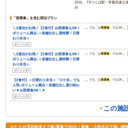
20分。 TXつくば駅・常盤高速土
分
「部屋食」を含む宿泊プラン
＼2連泊がお得／【2食付】お部屋食もOK！
…」でも「お
部屋食
」でもOK…
ボリューム満点♪＜老舗仕出し屋特製！日替
わり弁当＞
ポイント2%
＼2連泊がお得／【2食付】お部屋食もOK！
…」でも「お
部屋食
」でもOK…
ボリューム満点♪＜老舗仕出し屋特製！日替
わり弁当＞
ポイント2%
【2食付】＜日替わり弁当＞「ロケ弁」でも
…」でも「お
部屋食
」でもOK…
人気♪ボリューム満点！老舗仕出し屋の味わ
い★お部屋食OK！★
ポイント2%
この施
わたらせ渓谷鉄道まで車/電車で30分！朝食・小学生以下添い寝