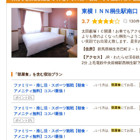
東横ＩＮＮ桐生駅南口
3.7
130件
太田藪塚ＩＣ開通！お車でもアク
よりも便のよくなった桐生へよう
い笑顔でお出迎え致します。是非
住所
群馬県桐生市巴町２－１
アクセス
JR・わたらせ渓谷
2分 上毛電鉄中央前橋駅西桐生駅
「部屋食」を含む宿泊プラン
ファミリー・推し活・スポーツ観戦【朝食・
…いう方は、
部屋食
にてお召…
アメニティ無料】コスパ最強！
ポイント2%
ファミリー・推し活・スポーツ観戦【朝食・
…いう方は、
部屋食
にてお召…
アメニティ無料】コスパ最強！
ポイント2%
ファミリー・推し活・スポーツ観戦【朝食・
…いう方は、
部屋食
にてお召…
アメニティ無料】コスパ最強！