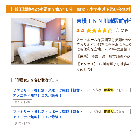
川崎工場地帯の夜景まで車で10分！朝食・小学生以下添い寝無料
東横ＩＮＮ川崎駅前砂
4.4
51件
アットホームな雰囲気と笑顔のか
ております。都内にも横浜にも出
にも便利な立地。2020年に全館
住所
神奈川県川崎市川崎区砂
アクセス
JR川崎駅より徒歩
り徒歩2分
「部屋食」を含む宿泊プラン
ファミリー・推し活・スポーツ観戦【朝食・
…いう方は、
部屋食
にてお召…
アメニティ無料】コスパ最強！
ポイント2%
ファミリー・推し活・スポーツ観戦【朝食・
…いう方は、
部屋食
にてお召…
アメニティ無料】コスパ最強！
ポイント2%