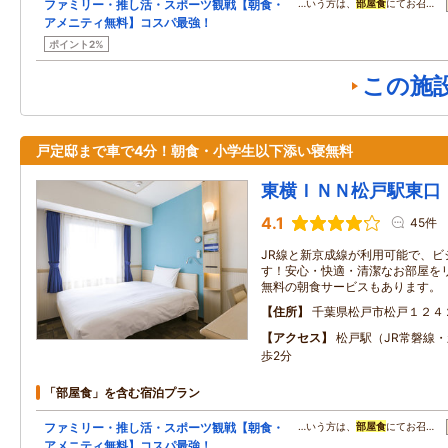
ファミリー・推し活・スポーツ観戦【朝食・
…いう方は、
部屋食
にてお召…
アメニティ無料】コスパ最強！
ポイント2%
この施
戸定邸まで車で4分！朝食・小学生以下添い寝無料
東横ＩＮＮ松戸駅東口
4.1
45件
JR線と新京成線が利用可能で、ビ
す！安心・快適・清潔なお部屋を
無料の朝食サービスもあります。
住所
千葉県松戸市松戸１２４
アクセス
松戸駅（JR常磐線
歩2分
「部屋食」を含む宿泊プラン
ファミリー・推し活・スポーツ観戦【朝食・
…いう方は、
部屋食
にてお召…
アメニティ無料】コスパ最強！