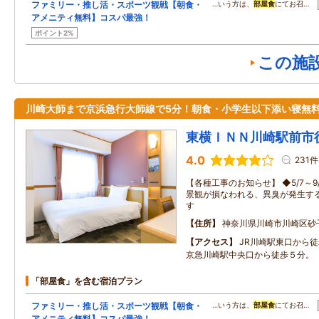
ファミリー・推し活・スポーツ観戦【朝食・
…いう方は、
部屋食
にてお召…
アメニティ無料】コスパ最強！
ポイント2%
この施
川崎大師まで京浜急行大師線で5分！朝食・小学生以下添い寝無
東横ＩＮＮ川崎駅前市
4.0
231件
【各種工事のお知らせ】 ◆5/7～
景観が損なわれる、異臭が発生す
す
住所
神奈川県川崎市川崎区砂
アクセス
JR川崎駅東口から徒
京急川崎駅中央口から徒歩５分。
「部屋食」を含む宿泊プラン
ファミリー・推し活・スポーツ観戦【朝食・
…いう方は、
部屋食
にてお召…
アメニティ無料】コスパ最強！