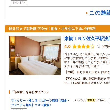
ポイント2%
この施
軽井沢まで新幹線で10分！朝食・小学生以下添い寝無料
東横ＩＮＮ佐久平駅浅
4.0
669件
当ホテルは北に浅間山、南に八ヶ
の中心に位置しています。軽井沢
群！一年中飽きることのない佐久
スタイムをお過ごし下さい。
住所
長野県佐久市佐久平駅北
アクセス
JR北陸新幹線佐久
分。上信越自動車道佐久ICより車
「部屋食」を含む宿泊プラン
ファミリー・推し活・スポーツ観戦【朝食・
…いう方は、
部屋食
にてお召…
アメニティ無料】コスパ最強！