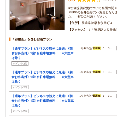
※朝食提供変更について当面の間￥
￥800のお弁当形式へ変更となり
た。 ぜひご利用ください。
住所
長崎県諫早市永昌町４－
アクセス
ＪＲ諫早駅より徒歩1
「部屋食」を含む宿泊プラン
【通年プラン】ビジネスや観光に最適♪《朝
…り弁当(お
部屋食
) ６：３…
食お弁当付》1室1台駐車場無料！！※大型車
は除く
ポイント2%
【通年プラン】ビジネスや観光に最適♪《朝
…り弁当(お
部屋食
) ６：３…
食お弁当付》1室1台駐車場無料！！※大型車
は除く
ポイント2%
【通年プラン】ビジネスや観光に最適♪《朝
…り弁当(お
部屋食
) ６：３…
食お弁当付》1室1台駐車場無料！！※大型車
は除く
ポイント2%