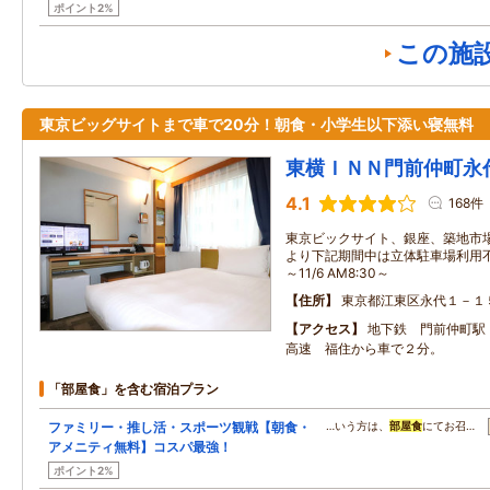
ポイント2%
この施
東京ビッグサイトまで車で20分！朝食・小学生以下添い寝無料
東横ＩＮＮ門前仲町永
4.1
168件
東京ビックサイト、銀座、築地市場
より下記期間中は立体駐車場利用不可と
～11/6 AM8:30～
住所
東京都江東区永代１－１
アクセス
地下鉄 門前仲町駅
高速 福住から車で２分。
「部屋食」を含む宿泊プラン
ファミリー・推し活・スポーツ観戦【朝食・
…いう方は、
部屋食
にてお召…
アメニティ無料】コスパ最強！
ポイント2%