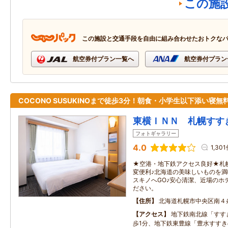
この施
この施設と交通手段を自由に組み合わせたおトクな
航空券付プラン一覧へ
航空券付プラン
COCONO SUSUKINOまで徒歩3分！朝食・小学生以下添い寝無
東横ＩＮＮ 札幌すす
フォトギャラリー
4.0
1,30
★空港・地下鉄アクセス良好★札
変便利♪北海道の美味しいものを
スキノへGO♪安心清潔、近場のホ
ださい。
住所
北海道札幌市中央区南４
アクセス
地下鉄南北線「すす
歩1分、地下鉄東豊線「豊水すすき