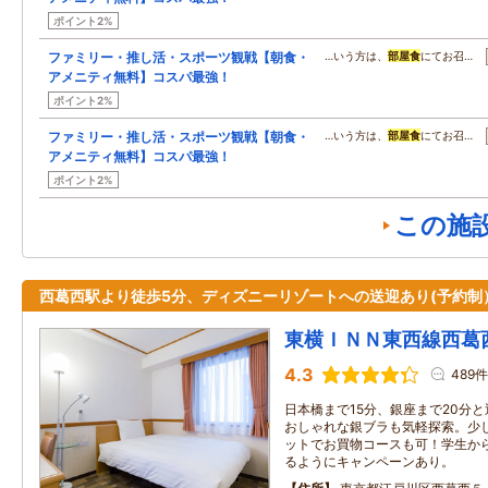
ポイント2%
ファミリー・推し活・スポーツ観戦【朝食・
…いう方は、
部屋食
にてお召…
アメニティ無料】コスパ最強！
ポイント2%
ファミリー・推し活・スポーツ観戦【朝食・
…いう方は、
部屋食
にてお召…
アメニティ無料】コスパ最強！
ポイント2%
この施
西葛西駅より徒歩5分、ディズニーリゾートへの送迎あり(予約制
東横ＩＮＮ東西線西葛
4.3
489件
日本橋まで15分、銀座まで20分と
おしゃれな銀ブラも気軽探索。少
ットでお買物コースも可！学生か
るようにキャンペーンあり。