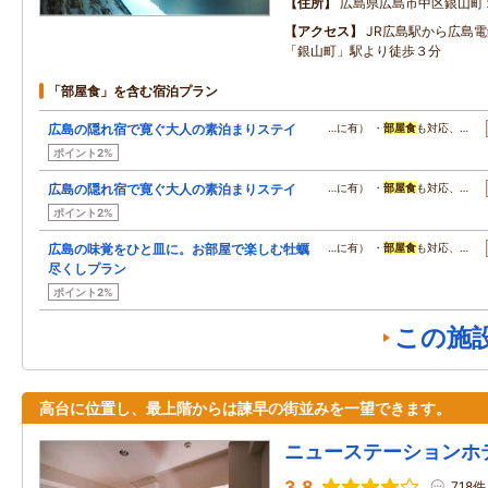
住所
広島県広島市中区銀山町
アクセス
JR広島駅から広島
「銀山町」駅より徒歩３分
「部屋食」を含む宿泊プラン
広島の隠れ宿で寛ぐ大人の素泊まりステイ
…に有） ・
部屋食
も対応、…
ポイント2%
広島の隠れ宿で寛ぐ大人の素泊まりステイ
…に有） ・
部屋食
も対応、…
ポイント2%
広島の味覚をひと皿に。お部屋で楽しむ牡蠣
…に有） ・
部屋食
も対応、…
尽くしプラン
ポイント2%
この施
高台に位置し、最上階からは諫早の街並みを一望できます。
ニューステーションホ
3.8
718件