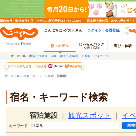
国内旅行・海外旅行や宿・ホテルの宿泊予約はじゃらんnet ～日本最大級の宿・ホテル予約サイト
こんにちは♪ゲストさん
ログイン
会員登録
じゃらんパック
宿・ホテル
遊び・体験
（交通＋宿泊）
宿・ホテル
出張ビジネス
温泉・露天
高級宿
日帰り・デイユース
ポイントがたまる・つかえる
宿・ホテル
> 宿名・キーワード検索（
部屋食
）
宿名・キーワード検索
宿泊施設
｜
観光スポット
｜
イ
キーワード