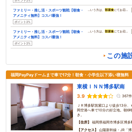
ポイント2%
ファミリー・推し活・スポーツ観戦【朝食・
…いう方は、
部屋食
にてお召…
アメニティ無料】コスパ最強！
ポイント2%
ファミリー・推し活・スポーツ観戦【朝食・
…いう方は、
部屋食
にてお召…
アメニティ無料】コスパ最強！
ポイント2%
この施
福岡PayPayドームまで車で17分！朝食・小学生以下添い寝無料
東横ＩＮＮ博多駅南
3.9
367件
ＪＲ博多駅筑紫口より徒歩13分
岡空港へ車で10分の好立地。朝6
き。
住所
福岡県福岡市博多区博多駅南
アクセス
山陽新幹線・JR「