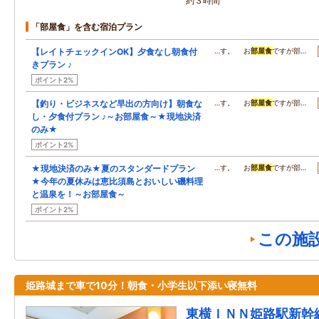
約３時間
「部屋食」を含む宿泊プラン
【レイトチェックインOK】夕食なし朝食付
…す。 お
部屋食
ですが部…
きプラン ♪
ポイント2%
【釣り・ビジネスなど早出の方向け】朝食な
…す。 お
部屋食
ですが部…
し・夕食付プラン ♪～お部屋食～★現地決済
のみ★
ポイント2%
★現地決済のみ★夏のスタンダードプラン
…す。 お
部屋食
ですが部…
★今年の夏休みは恵比須島とおいしい磯料理
と温泉を！～お部屋食～
ポイント2%
この施
姫路城まで車で10分！朝食・小学生以下添い寝無料
東横ＩＮＮ姫路駅新幹