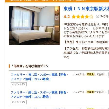
東横ＩＮＮ東京駅新大
4.2
747件
JR東京駅から無料送迎あり。時間
トをご覧ください。 ビジネスは
とする芸術施設のアクセスにも便
の散策もお楽しみいただけます
住所
東京都中央区日本橋浜町
アクセス
都営新宿線浜町駅徒
本橋駅12分／半蔵門線水天宮前駅
15分
「部屋食」を含む宿泊プラン
ファミリー・推し活・スポーツ観戦【朝食・
…いう方は、
部屋食
にてお召…
アメニティ無料】コスパ最強！
ポイント2%
ファミリー・推し活・スポーツ観戦【朝食・
…いう方は、
部屋食
にてお召…
アメニティ無料】コスパ最強！
ポイント2%