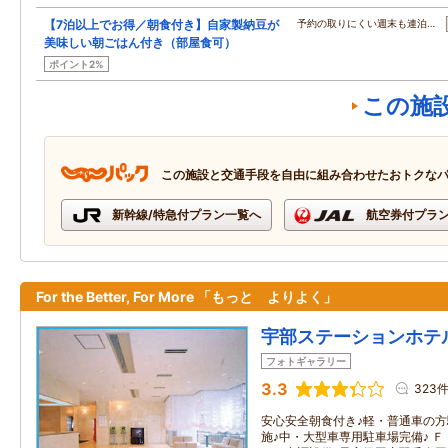
【7泊以上でお得／朝食付き】自家製納豆が
予約の取りにくい週末も連泊…
美味しい朝ごはん付き（部屋食可）
ポイント2%
この施
この施設と交通手段を自由に組み合わせたおトクな
新幹線/特急付プラン一覧へ
航空券付プラ
For the Better, For More 「もっと よりよく」
宇部ステーションホテ
フォトギャラリー
3.3
323
安心安全朝食付き♪軽・普通車の方
施♪中・大型車専用駐車場完備♪ 