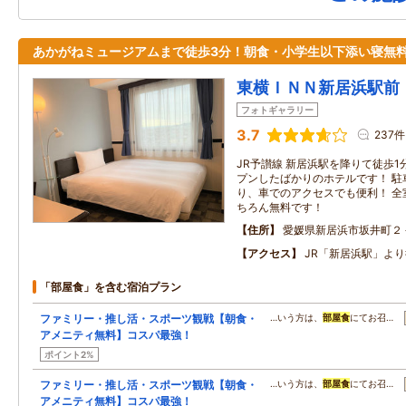
あかがねミュージアムまで徒歩3分！朝食・小学生以下添い寝無
東横ＩＮＮ新居浜駅前
フォトギャラリー
3.7
237件
JR予讃線 新居浜駅を降りて徒歩1分
プンしたばかりのホテルです！ 駐
り、車でのアクセスでも便利！ 全室
ちろん無料です！
住所
愛媛県新居浜市坂井町２
アクセス
JR「新居浜駅」よ
「部屋食」を含む宿泊プラン
ファミリー・推し活・スポーツ観戦【朝食・
…いう方は、
部屋食
にてお召…
アメニティ無料】コスパ最強！
ポイント2%
ファミリー・推し活・スポーツ観戦【朝食・
…いう方は、
部屋食
にてお召…
アメニティ無料】コスパ最強！