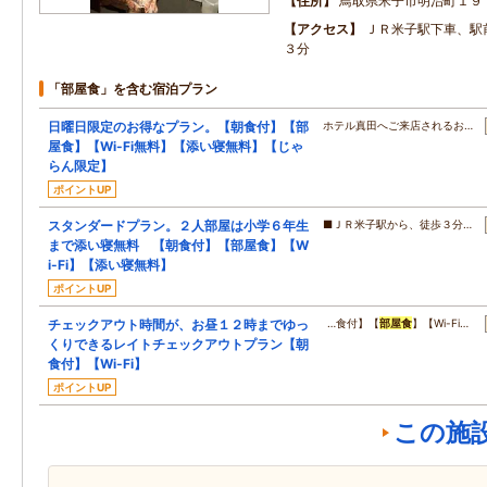
住所
鳥取県米子市明治町１９
アクセス
ＪＲ米子駅下車、駅
３分
「部屋食」を含む宿泊プラン
日曜日限定のお得なプラン。【朝食付】【部
ホテル真田へご来店されるお…
屋食】【Wi-Fi無料】【添い寝無料】【じゃ
らん限定】
ポイントUP
スタンダードプラン。２人部屋は小学６年生
■ＪＲ米子駅から、徒歩３分…
まで添い寝無料 【朝食付】【部屋食】【W
i-Fi】【添い寝無料】
ポイントUP
チェックアウト時間が、お昼１２時までゆっ
…食付】【
部屋食
】【Wi-Fi…
くりできるレイトチェックアウトプラン【朝
食付】【Wi-Fi】
ポイントUP
この施