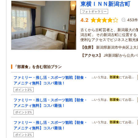
東横ＩＮＮ新潟古町
フォトギャラリー
4.2
453件
古くから古町芸者と、新潟最大の
潟古町」 その新潟古町に位置する
便利なアクセスでビジネスと観光
住所
新潟県新潟市中央区上大
アクセス
JR新潟駅から公共バ
「部屋食」を含む宿泊プラン
ファミリー・推し活・スポーツ観戦【朝食・
…いう方は、
部屋食
にてお召…
アメニティ無料】コスパ最強！
ポイント2%
ファミリー・推し活・スポーツ観戦【朝食・
…いう方は、
部屋食
にてお召…
アメニティ無料】コスパ最強！
ポイント2%
ファミリー・推し活・スポーツ観戦【朝食・
…いう方は、
部屋食
にてお召…
アメニティ無料】コスパ最強！
ポイント2%