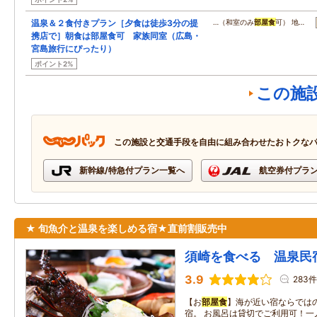
温泉＆２食付きプラン［夕食は徒歩3分の提
…（和室のみ
部屋食
可） 地…
携店で］朝食は部屋食可 家族同室（広島・
宮島旅行にぴったり）
ポイント2%
この施
この施設と交通手段を自由に組み合わせたおトクな
新幹線/特急付プラン一覧へ
航空券付プラ
★ 旬魚介と温泉を楽しめる宿★直前割販売中
須崎を食べる 温泉民
3.9
283件
【お
部屋食
】海が近い宿ならでは
宿。 お風呂は貸切でご利用可！一