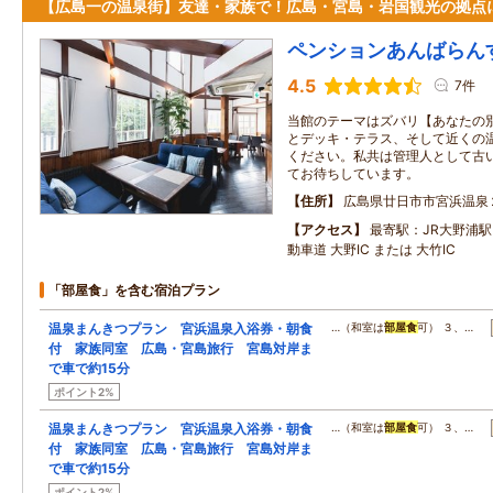
【広島一の温泉街】友達・家族で！広島・宮島・岩国観光の拠点
ペンションあんばらん
4.5
7件
当館のテーマはズバリ【あなたの別
とデッキ・テラス、そして近くの
ください。私共は管理人として古
てお待ちしています。
住所
広島県廿日市市宮浜温泉
アクセス
最寄駅：JR大野浦駅
動車道 大野IC または 大竹IC
「部屋食」を含む宿泊プラン
温泉まんきつプラン 宮浜温泉入浴券・朝食
…（和室は
部屋食
可） ３、…
付 家族同室 広島・宮島旅行 宮島対岸ま
で車で約15分
ポイント2%
温泉まんきつプラン 宮浜温泉入浴券・朝食
…（和室は
部屋食
可） ３、…
付 家族同室 広島・宮島旅行 宮島対岸ま
で車で約15分
ポイント2%