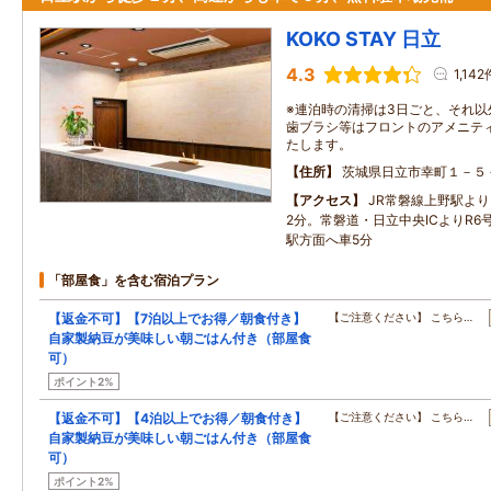
KOKO STAY 日立
4.3
1,142
※連泊時の清掃は3日ごと、それ
歯ブラシ等はフロントのアメニテ
たします。
住所
茨城県日立市幸町１－５
アクセス
JR常磐線上野駅よ
2分。常磐道・日立中央ICよりR6
駅方面へ車5分
「部屋食」を含む宿泊プラン
【返金不可】【7泊以上でお得／朝食付き】
【ご注意ください】 こちら…
自家製納豆が美味しい朝ごはん付き（部屋食
可）
ポイント2%
【返金不可】【4泊以上でお得／朝食付き】
【ご注意ください】 こちら…
自家製納豆が美味しい朝ごはん付き（部屋食
可）
ポイント2%