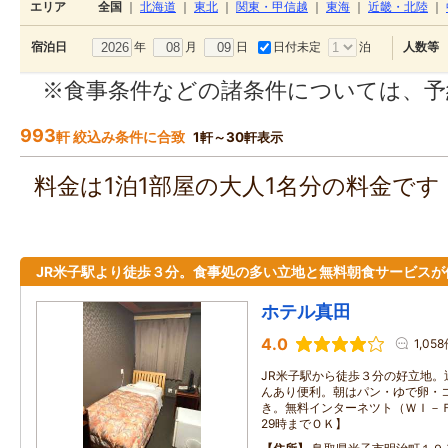
エリア
全国
｜
北海道
｜
東北
｜
関東・甲信越
｜
東海
｜
近畿・北陸
｜
年
月
日
日付未定
泊
宿泊日
人数等
※食事条件などの諸条件については、予
993
軒 絞込み条件に合致
1軒～30軒表示
料金は1泊1部屋の大人1名分の料金で
JR米子駅より徒歩３分。食事処の多い立地と無料朝食サービスが
ホテル真田
4.0
1,05
JR米子駅から徒歩３分の好立地。
んあり便利。朝はパン・ゆで卵・
き。無料インターネツト（ＷＩ－
29時までＯＫ】