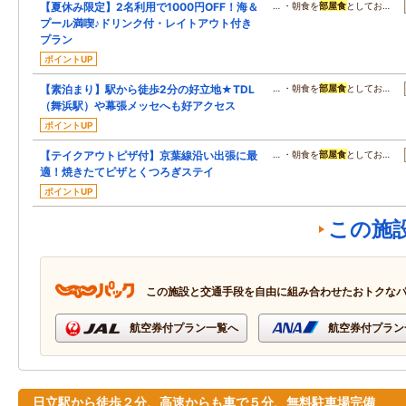
【夏休み限定】2名利用で1000円OFF！海＆
… ・朝食を
部屋食
としてお…
プール満喫♪ドリンク付・レイトアウト付き
プラン
ポイントUP
【素泊まり】駅から徒歩2分の好立地★TDL
… ・朝食を
部屋食
としてお…
（舞浜駅）や幕張メッセへも好アクセス
ポイントUP
【テイクアウトピザ付】京葉線沿い出張に最
… ・朝食を
部屋食
としてお…
適！焼きたてピザとくつろぎステイ
ポイントUP
この施
この施設と交通手段を自由に組み合わせたおトクな
航空券付プラン一覧へ
航空券付プラン
日立駅から徒歩２分、高速からも車で５分、無料駐車場完備