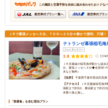
この施設と交通手段を自由に組み合わせたおトクな
航空券付プラン一覧へ
航空券付プラン
ＪＲで幕張メッセへ５分、ＴＤＲへ２０分☆静かで便利、穴場！
テトランゼ幕張稲毛海
フォトギャラリー
3.8
1,174
ＪＲ京葉線の稲毛海岸駅から徒歩
分、幕張メッセへ５分◆全室Wi-
水など無料♪
住所
千葉県千葉市美浜区高洲３
アクセス
ＪＲ京葉線稲毛海岸
張駅まで約5分、舞浜駅まで約22
本乗り換え無し。
「部屋食」を含む宿泊プラン