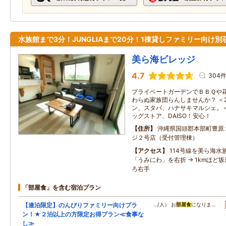
水族館まで3分！JUNGLIAまで20分！1棟貸しファミリー向け別
美ら海ビレッジ
4.7
304
プライベートガーデンでＢＢＱや
わらぬ家族団らんしませんか？ ＜
ン、スタバ、ハナサキマルシェ。＜
ッグストア、DAISO！安心！
住所
沖縄県国頭郡本部町豊原
ジ２号店（受付管理棟）
アクセス
114号線を美ら海水族
「うみにわ」を右折 → 1kmほど
ろ右手
「部屋食」を含む宿泊プラン
【連泊限定】のんびりファミリー向けプラ
…/人） お
部屋食
になりま…
ン！★２泊以上の方限定お得プラン≪食事な
し≫