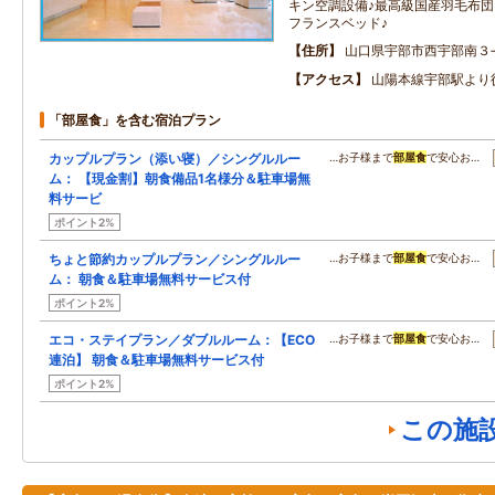
キン空調設備♪最高級国産羽毛布団
フランスベッド♪
住所
山口県宇部市西宇部南３‐
アクセス
山陽本線宇部駅より
「部屋食」を含む宿泊プラン
カップルプラン（添い寝）／シングルルー
…お子様まで
部屋食
で安心お…
ム： 【現金割】朝食備品1名様分＆駐車場無
料サービ
ポイント2%
ちょと節約カップルプラン／シングルルー
…お子様まで
部屋食
で安心お…
ム： 朝食＆駐車場無料サービス付
ポイント2%
エコ・ステイプラン／ダブルルーム：【ECO
…お子様まで
部屋食
で安心お…
連泊】 朝食＆駐車場無料サービス付
ポイント2%
この施