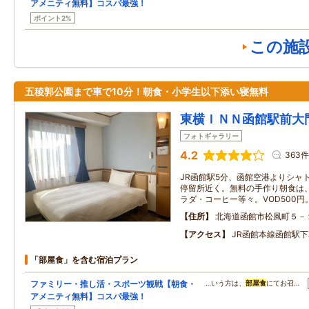
アメニティ無料】コスパ最強！
ポイント2%
この施
五稜郭公園まで車で10分！朝食・小学生以下添い寝無料
東横ＩＮＮ函館駅前大
フォトギャラリー
4.2
363件
JR函館駅5分、函館空港よりシャ
停留所近く。無料の手作り朝食は
ラダ・コーヒー等々。VOD500円。
住所
北海道函館市松風町５－
アクセス
JR函館本線函館駅下
「部屋食」を含む宿泊プラン
ファミリー・推し活・スポーツ観戦【朝食・
…いう方は、
部屋食
にてお召…
アメニティ無料】コスパ最強！