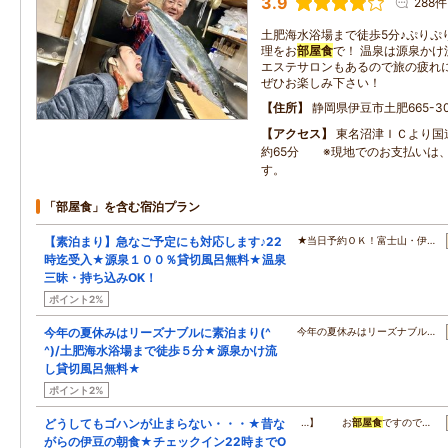
3.9
288件
土肥海水浴場まで徒歩5分♪ぷりぷ
理をお
部屋食
で！ 温泉は源泉か
エステサロンもあるので旅の疲れ
ぜひお楽しみ下さい！
住所
静岡県伊豆市土肥665-3
アクセス
東名沼津ＩＣより国
約65分 ※現地でのお支払いは
す。
「部屋食」を含む宿泊プラン
【素泊まり】急なご予定にも対応します♪22
★当日予約ＯＫ！富士山・伊…
時迄受入★源泉１００％貸切風呂無料★温泉
三昧・持ち込みOK！
ポイント2%
今年の夏休みはリーズナブルに素泊まり(^
今年の夏休みはリーズナブル…
^)/土肥海水浴場まで徒歩５分★源泉かけ流
し貸切風呂無料★
ポイント2%
どうしてもゴハンが止まらない・・・★昔な
…】 お
部屋食
ですので…
がらの伊豆の朝食★チェックイン22時までO