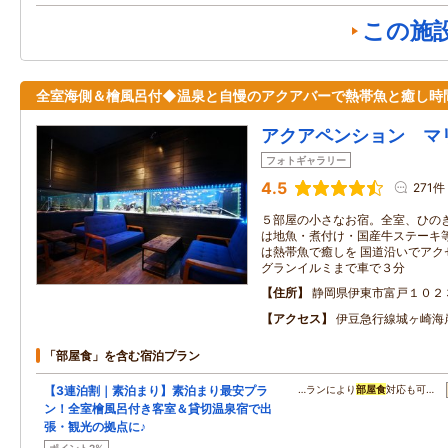
この施
全室海側＆檜風呂付◆温泉と自慢のアクアバーで熱帯魚と癒し時
アクアペンション マ
フォトギャラリー
4.5
271件
５部屋の小さなお宿。全室、ひのき
は地魚・煮付け・国産牛ステーキ
は熱帯魚で癒しを 国道沿いでアク
グランイルミまで車で３分
住所
静岡県伊東市富戸１０２
アクセス
伊豆急行線城ヶ崎海
「部屋食」を含む宿泊プラン
【3連泊割｜素泊まり】素泊まり最安プラ
…ランにより
部屋食
対応も可…
ン！全室檜風呂付き客室＆貸切温泉宿で出
張・観光の拠点に♪