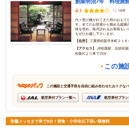
創業明治7年 料理旅
4.1
14件
代々受け継がれてきた和のおもて
す。全てのお部屋から眺める庭園
味を求め、毎月訪れるお客様もい
もぜひお越し下さいませ。
住所
三重県松阪市本町２１６
アクセス
JR松阪駅、近鉄松阪
松阪ICより車で15分
この施
この施設と交通手段を自由に組み合わせたおトクな
航空券付プラン一覧へ
航空券付プラン
朱鷺メッセまで車で9分！朝食・小学生以下添い寝無料