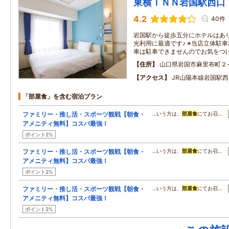
東横ＩＮＮ岩国駅西口
4.2
40件
岩国駅から徒歩五分にホテルはあ
光利用に最適です♪ ※当店立体駐車場
車は駐車できませんのでお気をつ
住所
山口県岩国市麻里布町２-
アクセス
JR山陽本線岩国駅西
「部屋食」を含む宿泊プラン
ファミリー・推し活・スポーツ観戦【朝食・
…いう方は、
部屋食
にてお召…
アメニティ無料】コスパ最強！
ポイント2%
ファミリー・推し活・スポーツ観戦【朝食・
…いう方は、
部屋食
にてお召…
アメニティ無料】コスパ最強！
ポイント2%
ファミリー・推し活・スポーツ観戦【朝食・
…いう方は、
部屋食
にてお召…
アメニティ無料】コスパ最強！
ポイント2%