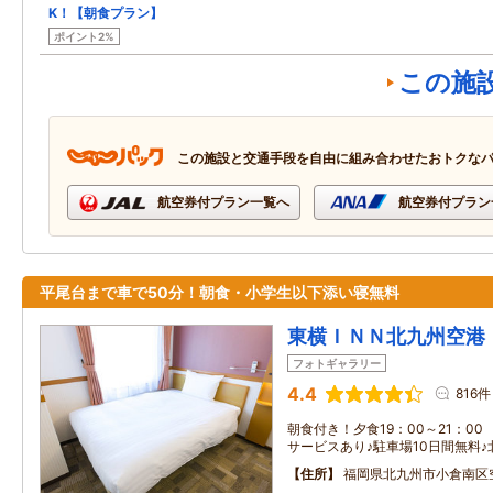
K！【朝食プラン】
ポイント2%
この施
この施設と交通手段を自由に組み合わせたおトクな
航空券付プラン一覧へ
航空券付プラン
平尾台まで車で50分！朝食・小学生以下添い寝無料
東横ＩＮＮ北九州空港
フォトギャラリー
4.4
816件
朝食付き！夕食19：00～21：0
サービスあり♪駐車場10日間無料
住所
福岡県北九州市小倉南区