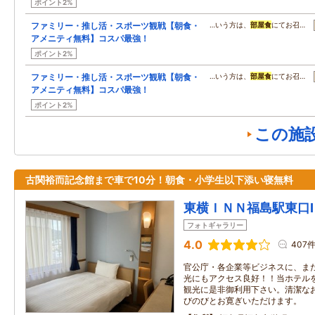
ポイント2%
ファミリー・推し活・スポーツ観戦【朝食・
…いう方は、
部屋食
にてお召…
アメニティ無料】コスパ最強！
ポイント2%
ファミリー・推し活・スポーツ観戦【朝食・
…いう方は、
部屋食
にてお召…
アメニティ無料】コスパ最強！
ポイント2%
この施
古関裕而記念館まで車で10分！朝食・小学生以下添い寝無料
東横ＩＮＮ福島駅東口Ⅰ
フォトギャラリー
4.0
407
官公庁・各企業等ビジネスに、ま
光にもアクセス良好！！当ホテル
観光に是非御利用下さい。清潔な
びのびとお寛ぎいただけます。