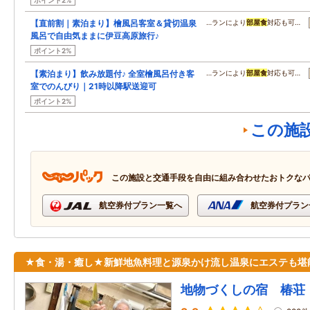
ポイント2%
【直前割｜素泊まり】檜風呂客室＆貸切温泉
…ランにより
部屋食
対応も可…
風呂で自由気ままに伊豆高原旅行♪
ポイント2%
【素泊まり】飲み放題付♪ 全室檜風呂付き客
…ランにより
部屋食
対応も可…
室でのんびり｜21時以降駅送迎可
ポイント2%
この施
この施設と交通手段を自由に組み合わせたおトクな
航空券付プラン一覧へ
航空券付プラン
★食・湯・癒し★新鮮地魚料理と源泉かけ流し温泉にエステも堪
地物づくしの宿 椿荘