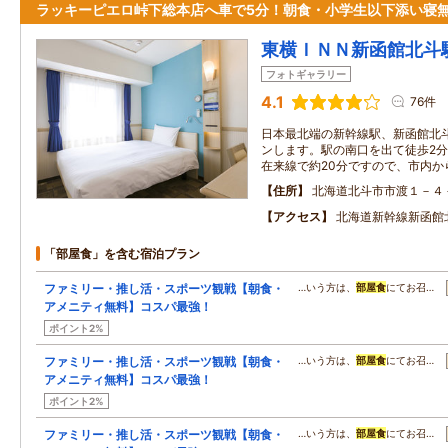
ラッキーピエロ峠下総本店へ車で5分！朝食・小学生以下添い寝
東横ＩＮＮ新函館北斗
フォトギャラリー
4.1
76件
日本最北端の新幹線駅、新函館北
ンします。駅の南口を出て徒歩2
在来線で約20分ですので、市内か
住所
北海道北斗市市渡１－４
アクセス
北海道新幹線新函館
「部屋食」を含む宿泊プラン
ファミリー・推し活・スポーツ観戦【朝食・
…いう方は、
部屋食
にてお召…
アメニティ無料】コスパ最強！
ポイント2%
ファミリー・推し活・スポーツ観戦【朝食・
…いう方は、
部屋食
にてお召…
アメニティ無料】コスパ最強！
ポイント2%
ファミリー・推し活・スポーツ観戦【朝食・
…いう方は、
部屋食
にてお召…