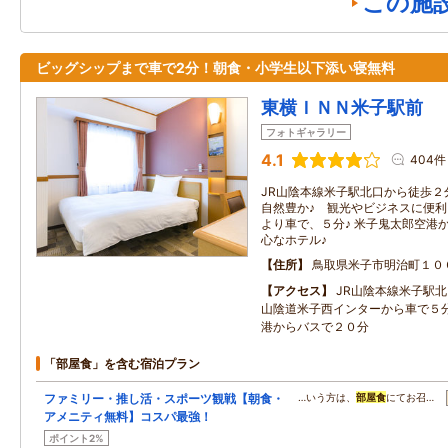
この施
ビッグシップまで車で2分！朝食・小学生以下添い寝無料
東横ＩＮＮ米子駅前
フォトギャラリー
4.1
404件
JR山陰本線米子駅北口から徒歩２
自然豊か♪ 観光やビジネスに便利
より車で、５分♪ 米子鬼太郎空港
心なホテル♪
住所
鳥取県米子市明治町１０
アクセス
JR山陰本線米子駅
山陰道米子西インターから車で５
港からバスで２０分
「部屋食」を含む宿泊プラン
ファミリー・推し活・スポーツ観戦【朝食・
…いう方は、
部屋食
にてお召…
アメニティ無料】コスパ最強！
ポイント2%