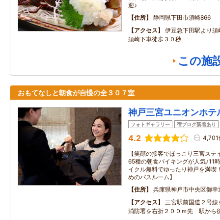
迎♪
住所
静岡県下田市須崎866
アクセス
伊豆急下田駅より須
須崎下車徒歩３０秒
この施
おもてなしと朝食が自慢の全３０７室
神戸三宮ユニオンホテ
フォトギャラリー
宿ブログ新着あり
4.2
4,70
【笑顔の接客でほっこり三宮ステ
65種の朝食バイキングが人気♪1
イクル無料でゆったり神戸を満喫
めのバスルーム】
住所
兵庫県神戸市中央区御幸通2
アクセス
三宮駅前国道２号線
消防署を右折２００ｍ先 駅から