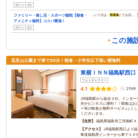
ポイント2%
ファミリー・推し活・スポーツ観戦【朝食・
…いう方は、
部屋食
にてお召…
アメニティ無料】コスパ最強！
ポイント2%
この施
花見山公園まで車で20分！朝食・小学生以下添い寝無料
東横ＩＮＮ福島駅西口
フォトギャラリー
4.1
215件
JR福島駅から徒歩３分。インター
光やビジネスに便利！！朝食はお
ー等の軽食が無料サービス♪ふく
くださいませ。
住所
福島県福島市三河南町４
アクセス
JR福島駅西口より
車道福島西インターから車で１０