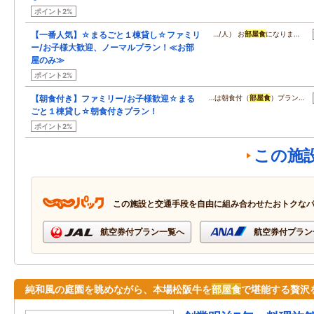
ポイント2%
【一番人気】☆まるごと１棟貸し☆ファミリ
…/人） お
部屋食
になりま…
ー/お子様大歓迎、ノーマルプラン！≪お部
屋のみ≫
ポイント2%
【朝食付き】ファミリー/お子様歓迎☆まる
…は朝食付（
部屋食
）プラン…
ごと１棟貸し☆朝食付きプラン！
ポイント2%
この施
この施設と交通手段を自由に組み合わせたおトクな
航空券付プラン一覧へ
航空券付プラン
純和風の庭園を眺めながら、本場松阪牛を
部屋食
で堪能する贅沢