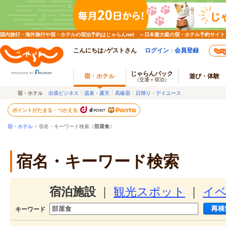
国内旅行・海外旅行や宿・ホテルの宿泊予約はじゃらんnet ～日本最大級の宿・ホテル予約サイト
こんにちは♪ゲストさん
ログイン
会員登録
じゃらんパック
宿・ホテル
遊び・体験
（交通＋宿泊）
宿・ホテル
出張ビジネス
温泉・露天
高級宿
日帰り・デイユース
ポイントがたまる・つかえる
宿・ホテル
> 宿名・キーワード検索（
部屋食
）
宿名・キーワード検索
宿泊施設
｜
観光スポット
｜
イ
キーワード