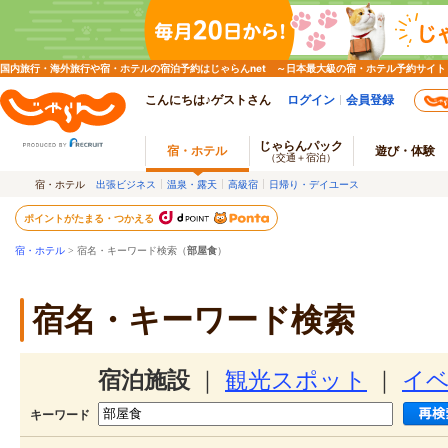
国内旅行・海外旅行や宿・ホテルの宿泊予約はじゃらんnet ～日本最大級の宿・ホテル予約サイト
こんにちは♪ゲストさん
ログイン
会員登録
じゃらんパック
宿・ホテル
遊び・体験
（交通＋宿泊）
宿・ホテル
出張ビジネス
温泉・露天
高級宿
日帰り・デイユース
ポイントがたまる・つかえる
宿・ホテル
> 宿名・キーワード検索（
部屋食
）
宿名・キーワード検索
宿泊施設
｜
観光スポット
｜
イ
キーワード