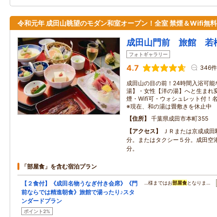
令和元年 成田山眺望のモダン和室オープン！全室 禁煙＆Wifi無
成田山門前 旅館 若
フォトギャラリー
4.7
346件
成田山の目の前！24時間入浴可能
湯】・女性【洋の湯】へと生まれ
煙・Wifi可・ウォシュレット付
※現在、和の湯は畳敷きを休止中
住所
千葉県成田市本町355
アクセス
ＪＲまたは京成成田
分。またはタクシー５分。成田空
分。
「部屋食」を含む宿泊プラン
【２食付】《成田名物うなぎ付き会席》《門
…様まではお
部屋食
となりま…
前ならでは精進朝食》旅館で湯ったり♪スタ
ンダードプラン
ポイント2%