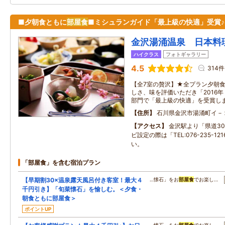
■夕朝食ともに
部屋食
■ミシュランガイド「最上級の快適」受賞♪
金沢湯涌温泉 日本料
ハイクラス
フォトギャラリー
4.5
314件
【全7室の贅沢】★全プラン夕朝
しさ、味を評価いただき「2016
部門で「最上級の快適」を受賞しま
住所
石川県金沢市湯涌町イ－
アクセス
金沢駅より「県道30
ビ設定の際は「TEL:076-235-1
い。
「部屋食」を含む宿泊プラン
【早期割30×温泉露天風呂付き客室！最大４
…懐石」をお
部屋食
でお楽し…
千円引き】「旬菜懐石」を愉しむ。＜夕食・
朝食ともに部屋食＞
ポイントUP