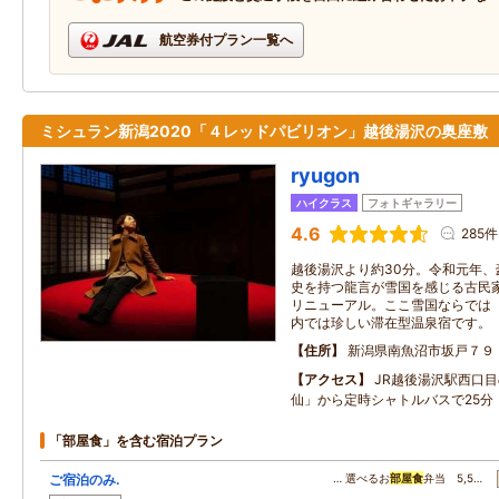
航空券付プラン一覧へ
ミシュラン新潟2020「４レッドパビリオン」越後湯沢の奥座敷
ryugon
ハイクラス
フォトギャラリー
4.6
285件
越後湯沢より約30分。令和元年
史を持つ龍言が雪国を感じる古民家ホ
リニューアル。ここ雪国ならでは
内では珍しい滞在型温泉宿です。
住所
新潟県南魚沼市坂戸７９
アクセス
JR越後湯沢駅西口目
仙」から定時シャトルバスで25分
「部屋食」を含む宿泊プラン
ご宿泊のみ.
… 選べるお
部屋食
弁当 5,5…