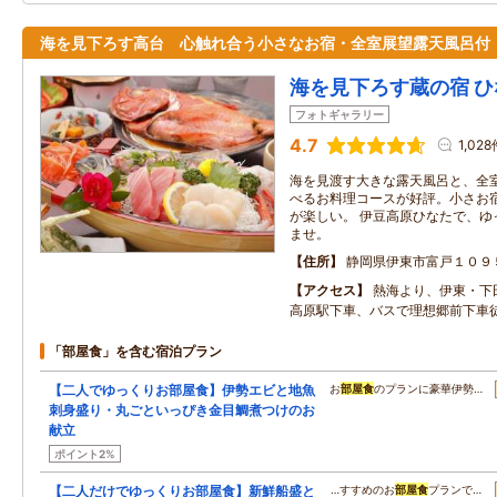
海を見下ろす高台 心触れ合う小さなお宿・全室展望露天風呂付
海を見下ろす蔵の宿 ひ
フォトギャラリー
4.7
1,028
海を見渡す大きな露天風呂と、全
べるお料理コースが好評。小さお
が楽しい。 伊豆高原ひなたで、ゆ
ませ。
住所
静岡県伊東市富戸１０９
アクセス
熱海より、伊東・
高原駅下車、バスで理想郷前下
「部屋食」を含む宿泊プラン
【二人でゆっくりお部屋食】伊勢エビと地魚
お
部屋食
のプランに豪華伊勢…
刺身盛り・丸ごといっぴき金目鯛煮つけのお
献立
ポイント2%
【二人だけでゆっくりお部屋食】新鮮船盛と
…すすめのお
部屋食
プランで…