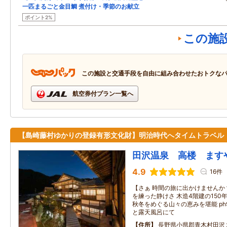
一匹まるごと金目鯛 煮付け・季節のお献立
ポイント2%
この施
この施設と交通手段を自由に組み合わせたおトクな
航空券付プラン一覧へ
【島崎藤村ゆかりの登録有形文化財】明治時代へタイムトラベル
田沢温泉 高楼 ま
4.9
16件
【さぁ 時間の旅に出かけませんか
を練った静けさ 木造4階建の150
秋冬をめぐる山々の恵みを堪能 ph
と露天風呂にて
住所
長野県小県郡青木村田沢