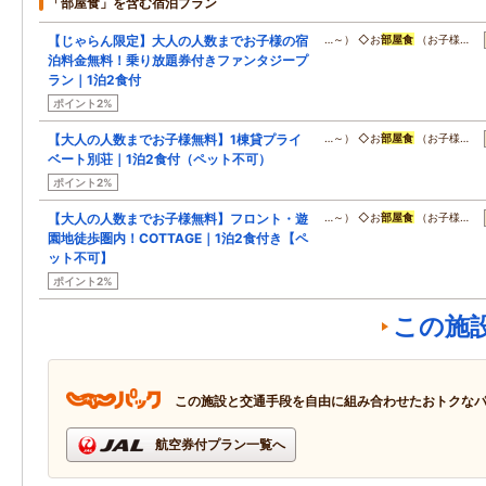
「部屋食」を含む宿泊プラン
【じゃらん限定】大人の人数までお子様の宿
…～） ◇お
部屋食
（お子様…
泊料金無料！乗り放題券付きファンタジープ
ラン｜1泊2食付
ポイント2%
【大人の人数までお子様無料】1棟貸プライ
…～） ◇お
部屋食
（お子様…
ベート別荘｜1泊2食付（ペット不可）
ポイント2%
【大人の人数までお子様無料】フロント・遊
…～） ◇お
部屋食
（お子様…
園地徒歩圏内！COTTAGE｜1泊2食付き【ペ
ット不可】
ポイント2%
この施
この施設と交通手段を自由に組み合わせたおトクな
航空券付プラン一覧へ