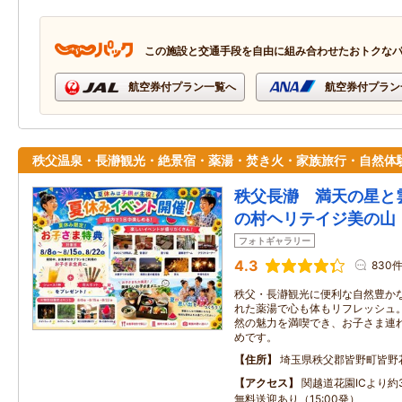
この施設と交通手段を自由に組み合わせたおトクな
航空券付プラン一覧へ
航空券付プラン
秩父温泉・長瀞観光・絶景宿・薬湯・焚き火・家族旅行・自然体
秩父長瀞 満天の星と
の村ヘリテイジ美の山
フォトギャラリー
4.3
830
秩父・長瀞観光に便利な自然豊か
れた薬湯で心も体もリフレッシュ
然の魅力を満喫でき、お子さま連
めです。
住所
埼玉県秩父郡皆野町皆野
アクセス
関越道花園ICより約
無料送迎あり（15:00発）