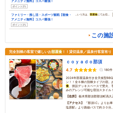
アメニティ無料】コスパ最強！
ポイント2%
ファミリー・推し活・スポーツ観戦【朝食・
…いう方は、
部屋食
にてお召…
アメニティ無料】コスパ最強！
ポイント2%
この施
完全別棟の客室で嬉しいお
部屋食
！！貸切温泉／温泉付客室有り
ｃｏｙａｄｏ那須
4.7
180件
2024年部屋温泉付き全天候型BB
ン！！全６棟の別棟タイプの宿。
食
、併設デッキスペースで焚火、
みのアレンジ可能な宿泊スタイル
住所
栃木県那須郡那須町高久
アクセス
『那須I.C』よりお
塩原駅』より路線バスで約３０分