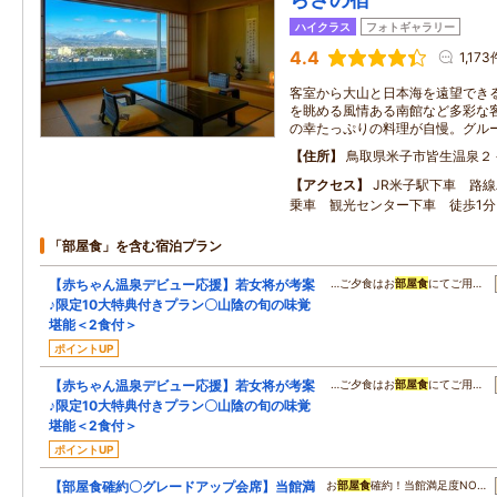
ハイクラス
フォトギャラリー
4.4
1,173
客室から大山と日本海を遠望でき
を眺める風情ある南館など多彩な
の幸たっぷりの料理が自慢。グル
住所
鳥取県米子市皆生温泉２
アクセス
JR米子駅下車 路
乗車 観光センター下車 徒歩1分
「部屋食」を含む宿泊プラン
【赤ちゃん温泉デビュー応援】若女将が考案
…ご夕食はお
部屋食
にてご用…
♪限定10大特典付きプラン〇山陰の旬の味覚
堪能＜2食付＞
ポイントUP
【赤ちゃん温泉デビュー応援】若女将が考案
…ご夕食はお
部屋食
にてご用…
♪限定10大特典付きプラン〇山陰の旬の味覚
堪能＜2食付＞
ポイントUP
【部屋食確約〇グレードアップ会席】当館満
お
部屋食
確約！当館満足度NO…