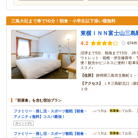
三島大社まで車で10分！朝食・小学生以下添い寝無料
東横ＩＮＮ富士山三島
4.2
674件
沼津まで5分、熱海まで13分、J
ウトレット・箱根・伊豆修善寺・
便！観光やビジネスに便利！駐車場
ススメ♪
住所
静岡県三島市文教町１－
アクセス
ＪＲ三島駅北口（新
１分
「部屋食」を含む宿泊プラン
ファミリー・推し活・スポーツ観戦【朝食・
…いう方は、
部屋食
にてお召…
アメニティ無料】コスパ最強！
ポイント2%
ファミリー・推し活・スポーツ観戦【朝食・
…いう方は、
部屋食
にてお召…