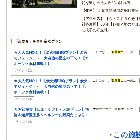
朝を楽しめる大自然の隠れ宿！
住所
北海道斜里郡斜里町豊里
アクセス
【ウトロ】５０分【
斜路摩周】60分【各観光地のど真
に抜群の好立地♪
「部屋食」を含む宿泊プラン
★大人気NO１！【炭火焼BBQプラン】炭火
…）になり、
部屋食
ニューの…
でジュ～ジュ～！大自然の星空の下で！【オ
ホーツク食材満載！】
ポイント2%
★大人気NO１！【炭火焼BBQプラン】炭火
…）になり、
部屋食
ニューの…
でジュ～ジュ～！大自然の星空の下で！【オ
ホーツク食材満載！】
ポイント2%
★お部屋食【知床しゃぶしゃぶ鍋プラン】海
★森オーナーご挨拶★「おか…
鮮＆知床麦王豚＆ヘルシーお野菜たっぷり♪
ポイント2%
この施