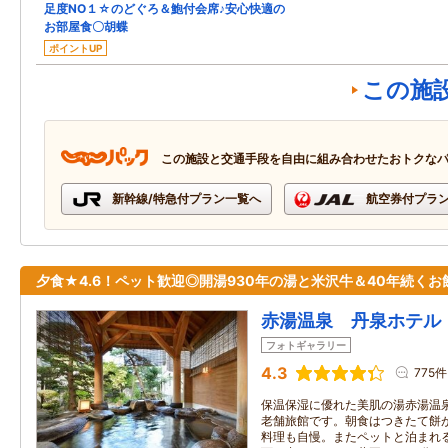
足度NO１☆のどぐろ＆鮑付会席♪安心快適の
お部屋食〇胡蝶
ポイントUP
この施
この施設と交通手段を自由に組み合わせたおトクな
新幹線/特急付プラン一覧へ
航空券付プラ
夕食★4.6！ペット歓迎◎開湯930年の湯と米沢牛＆40年続くお
赤湯温泉 丹泉ホテル
フォトギャラリー
4.3
775件
保温保湿に優れた美肌の湯赤湯温
老舗旅館です。朝食はつきたて餅
料理も自慢。またペットと泊まれる