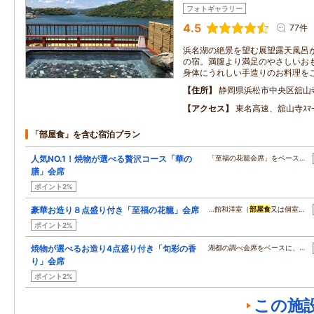
フォトギャラリー
4.5
77件
浜名湖の絶景を望む展望露天風呂
の宿。満腹より満足のやさしいお
身体にうれしい手造りのお料理を
住所
静岡県浜松市中央区舘山
アクセス
東名高速、舘山寺ｽﾏｰ
「部屋食」を含む宿泊プラン
人気NO.1！焼物が選べる贅沢コース「華の
「至福の花籠会席」をベース…
膳」会席
ポイント2%
豪華お造り８点盛り付き「至福の花籠」会席
…館和洋室（
部屋食
又は個室…
ポイント2%
焼物が選べるお造り4点盛り付き「旬彩の香
湖都の調べ会席をベースに、…
り」会席
ポイント2%
この施