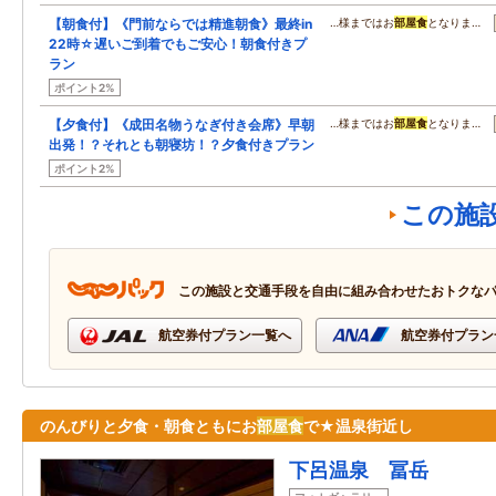
【朝食付】《門前ならでは精進朝食》最終in
…様まではお
部屋食
となりま…
22時☆遅いご到着でもご安心！朝食付きプ
ラン
ポイント2%
【夕食付】《成田名物うなぎ付き会席》早朝
…様まではお
部屋食
となりま…
出発！？それとも朝寝坊！？夕食付きプラン
ポイント2%
この施
この施設と交通手段を自由に組み合わせたおトクな
航空券付プラン一覧へ
航空券付プラン
のんびりと夕食・朝食ともにお
部屋食
で★温泉街近し
下呂温泉 冨岳