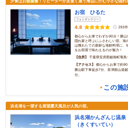
夕食はお
部屋食
！リピーターが足繁く通う海辺に佇む小さな隠れ
お宿 ひるた
フォトギャラリー
4.8
293件
都心からお車でわずか90分！勝山
隠れ家と呼ぶにふさわしい宿。海
は獲れたての新鮮な海鮮料理に、
をお部屋で味わえるのが魅力！
住所
千葉県安房郡鋸南町竜島
アクセス
都心からお車で約90
勝山駅下車徒歩7分、富津館山道鋸
分。
この施
浜名湖を一望する展望露天風呂が人気の宿。
浜名湖かんざんじ温泉
（きくすいてい）