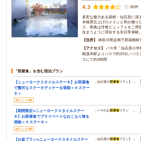
4.3
65件
多彩な魅力ある箱根・仙石原に浸
本格窯仕上げのメインと和が織り
ス、朝食は洋食ビュッフェをご用
住まうように滞在する非日常体験
住所
神奈川県足柄下郡箱根町
アクセス
バス停「仙石原小学
根湯本駅よりバスで約25分／バス
スにて約2時間
「部屋食」を含む宿泊プラン
【ニューヨークスタイルステーキ】お部屋食
…仙石原の
部屋食
プラン】 …
で贅沢なステーキディナーを堪能＜☆ステー
キ＞
ポイントUP
【期間限定×ニューヨークスタイルステー
…ーキのお
部屋食
プラン …
キ】お部屋食でプライベートなおこもり旅を
堪能＜☆ステーキ＞
ポイントUP
【お盆プラン×ニューヨークスタイルステー
…仙石原の
部屋食
プラン】 …