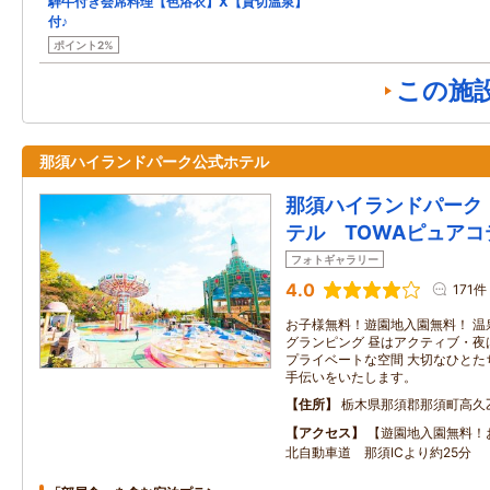
騨牛付き会席料理【色浴衣】X【貸切温泉】
付♪
ポイント2%
この施
那須ハイランドパーク公式ホテル
那須ハイランドパーク
テル TOWAピュアコ
フォトギャラリー
4.0
171件
お子様無料！遊園地入園無料！ 温
グランピング 昼はアクティブ・夜
プライベートな空間 大切なひとた
手伝いをいたします。
住所
栃木県那須郡那須町高久乙
アクセス
【遊園地入園無料！
北自動車道 那須ICより約25分