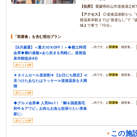
住所
愛媛県松山市道後湯之町16
アクセス
◇道後温泉駅から『
後温泉本館までは“坂道なし”で『
城まで車で『10分』
「部屋食」を含む宿泊プラン
【8月厳選】＜最大10％OFF！＞◆郷土料理
…内です。お
部屋食
・個室食…
会席◆鯛の釜飯×あら炊きを気軽に。道後温
泉本館徒歩4分
ポイントUP
★タイムセール直前割★【お日にち限定】≪
…内です。お
部屋食
・個室食…
見つけたあなたはラッキー≫道後温泉を大満
喫
ポイントUP
◆グルメ会席◆ 人気No.1！「鯛＆国産黒毛
…内です。お
部屋食
・個室食…
和牛＆アワビ」お肉もお魚も欲張りたい美食
家に♪
ポイントUP
この施