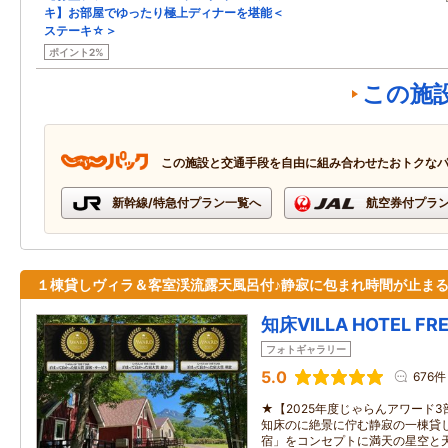
キ】お部屋でゆったり極上ディナーを堪能＜
ステーキ☆＞
ポイント2%
この施
この施設と交通手段を自由に組み合わせたおトクな
新幹線/特急付プラン一覧へ
航空券付プラ
１棟貸しヴィラ＆客室渓流露天風呂付♪静寂に包まれ時間が止ま
知床VILLA HOTEL FR
フォトギャラリー
5.0
676件
★【2025年度じゃらんアワード
知床のに絶景に佇む静寂の一棟貸
宿」をコンセプトに満天の星空と