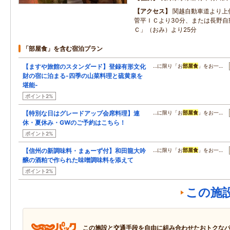
アクセス
関越自動車道より上
菅平ＩＣより30分、または長野自
Ｃ」（おみ）より25分
「部屋食」を含む宿泊プラン
【ますや旅館のスタンダード】登録有形文化
…に限り「お
部屋食
」をお一…
財の宿に泊まる-四季の山菜料理と硫黄泉を
堪能-
ポイント2%
【特別な日はグレードアップ会席料理】連
…に限り「お
部屋食
」をお一…
休・夏休み・GWのご予約はこちら！
ポイント2%
【信州の新調味料・まぁーず付】和田龍大吟
…に限り「お
部屋食
」をお一…
醸の酒粕で作られた味噌調味料を添えて
ポイント2%
この施
この施設と交通手段を自由に組み合わせたおトクな