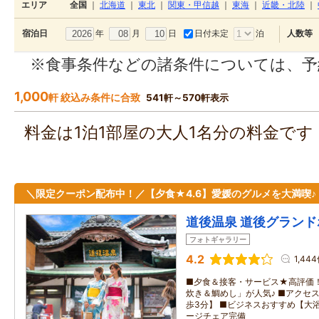
エリア
全国
｜
北海道
｜
東北
｜
関東・甲信越
｜
東海
｜
近畿・北陸
｜
年
月
日
日付未定
泊
宿泊日
人数等
※食事条件などの諸条件については、予
1,000
軒 絞込み条件に合致
541軒～570軒表示
料金は1泊1部屋の大人1名分の料金で
＼限定クーポン配布中！／【夕食★4.6】愛媛のグルメを大満喫♪
道後温泉 道後グランド
フォトギャラリー
4.2
1,44
■夕食＆接客・サービス★高評価！
炊き＆鯛めし」が人気♪ ■アクセ
歩3分】 ■ビジネスおすすめ【大
ージチェア完備