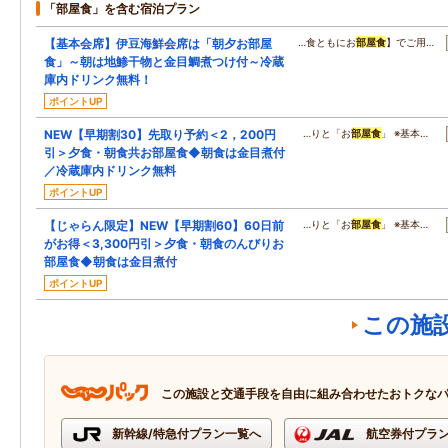
「部屋食」を含む宿泊プラン
【基本会席】伊豆海鮮会席は「朝夕お部屋
…食ともにお
部屋食
】でご用…
食」～朝は地鯵干物と金目鯛煮つけ付～冷蔵
庫内ドリンク無料！
ポイントUP
NEW【早期割30】先取り予約＜2，200円
…りと「お
部屋食
」 ※基本…
引＞夕食・朝食共お部屋食◆朝食は金目煮付
／冷蔵庫内ドリンク無料
ポイントUP
【じゃらん限定】NEW【早期割60】60日前
…りと「お
部屋食
」 ※基本…
がお得＜3,300円引＞夕食・朝食のんびりお
部屋食◆朝食は金目煮付
ポイントUP
この施
この施設と交通手段を自由に組み合わせたおトクな
新幹線/特急付プラン一覧へ
航空券付プラ