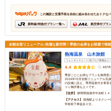
この施設と交通手段を自由に組み合わせたおトクな
新幹線/特急付プラン一覧へ
航空券付プラ
全館全室リニューアル♪快適な新空間！季節の会席をお部屋で堪
熱海温泉 山木旅館
フォトギャラリー
宿ブログ新着あり
4.4
467件
季節ごとにお得なプランを御用意
2024年10月全館リニューアル
の設備に設え、専用温泉付き客室
コミ御評価も上々です。
住所
静岡県熱海市中央町１４
アクセス
熱海駅よりタクシー
学校前下車徒歩２分。