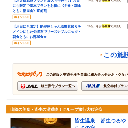
【お客様感謝プラン☆最大４千円引♪】お日
…懐石」をお
部屋食
でお楽し…
にち限定で基本プランをお得に《夕食・朝食
ともに部屋食》直前割
ポイントUP
【お日にち限定】能登豚しゃぶ温野菜盛りを
…懐石」をお
部屋食
でお楽し…
メインにした旬懐石でリーズナブルに≪夕・
朝食ともにお部屋食≫
ポイントUP
この施
この施設と交通手段を自由に組み合わせたおトクな
航空券付プラン一覧へ
航空券付プラン
山陰の美食・皆生の湯満喫！グループ旅行大歓迎◎
皆生温泉 皆生つるや
らさの宿