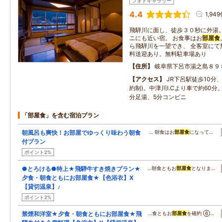
フォトギャラリー
4.4
1,94
飛騨川に面し、徒歩３０秒に外湯
ニにも近い宿。 お食事はお
部屋食
ら飛騨川を一望でき、 全客室にて無
料送迎あり。無料駐車場あり
住所
岐阜県下呂市湯之島８９
アクセス
JR下呂駅徒歩10分
約制)。中津川I.Cより車で約60
分足湯、5分コンビニ
「部屋食」を含む宿泊プラン
朝風呂も爽快！お部屋でゆっくり味わう朝食
… 朝食はお
部屋食
になって…
付プラン
ポイント2%
●とろける●特上★飛騨牛すき焼きプラン★
…朝食ともお
部屋食
となりま…
夕食・朝食ともにお部屋食★【色浴衣】X
【貸切温泉】♪
ポイント2%
禁煙和洋室★夕食・朝食ともにお部屋食★飛
…食ともお
部屋食
を確約 ⑥…