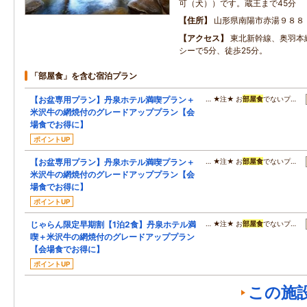
可（犬））です。蔵王まで45分
住所
山形県南陽市赤湯９８８
アクセス
東北新幹線、奥羽本
シーで5分、徒歩25分。
「部屋食」を含む宿泊プラン
【お盆専用プラン】丹泉ホテル満喫プラン＋
… ★注★ お
部屋食
でないプ…
米沢牛の網焼付のグレードアッププラン【会
場食でお得に】
ポイントUP
【お盆専用プラン】丹泉ホテル満喫プラン＋
… ★注★ お
部屋食
でないプ…
米沢牛の網焼付のグレードアッププラン【会
場食でお得に】
ポイントUP
じゃらん限定早期割【1泊2食】丹泉ホテル満
… ★注★ お
部屋食
でないプ…
喫＋米沢牛の網焼付のグレードアッププラン
【会場食でお得に】
ポイントUP
この施