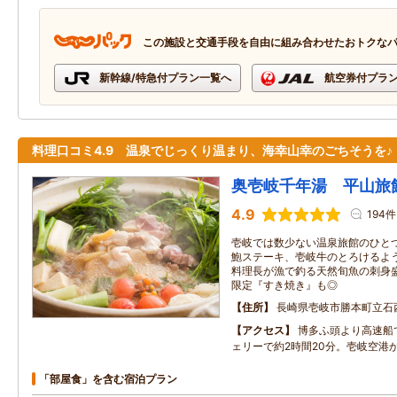
この施設と交通手段を自由に組み合わせたおトクな
新幹線/特急付プラン一覧へ
航空券付プラ
料理口コミ4.9 温泉でじっくり温まり、海幸山幸のごちそうを♪
奥壱岐千年湯 平山旅
4.9
194件
壱岐では数少ない温泉旅館のひとつ
鮑ステーキ、壱岐牛のとろけるよ
料理長が漁で釣る天然旬魚の刺身盛
限定『すき焼き』も◎
住所
長崎県壱岐市勝本町立石西
アクセス
博多ふ頭より高速船で
ェリーで約2時間20分。壱岐空港か
「部屋食」を含む宿泊プラン