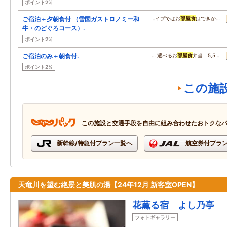
ポイント2%
ご宿泊＋夕朝食付 （雪国ガストロノミー和
…イプではお
部屋食
はできか…
牛・のどぐろコース）.
ポイント2%
ご宿泊のみ＋朝食付.
… 選べるお
部屋食
弁当 5,5…
ポイント2%
この施
この施設と交通手段を自由に組み合わせたおトクな
新幹線/特急付プラン一覧へ
航空券付プラ
天竜川を望む絶景と美肌の湯【24年12月 新客室OPEN】
花薫る宿 よし乃亭
フォトギャラリー