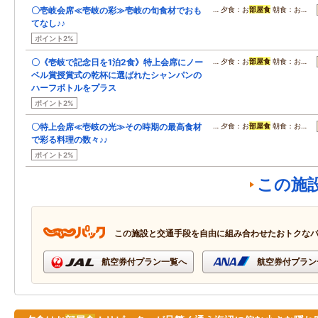
〇壱岐会席≪壱岐の彩≫壱岐の旬食材でおも
… 夕食：お
部屋食
朝食：お…
てなし♪♪
ポイント2%
〇《壱岐で記念日を1泊2食》特上会席にノー
… 夕食：お
部屋食
朝食：お…
ベル賞授賞式の乾杯に選ばれたシャンパンの
ハーフボトルをプラス
ポイント2%
〇特上会席≪壱岐の光≫その時期の最高食材
… 夕食：お
部屋食
朝食：お…
で彩る料理の数々♪♪
ポイント2%
この施
この施設と交通手段を自由に組み合わせたおトクな
航空券付プラン一覧へ
航空券付プラン