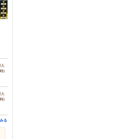
/人
時)
/人
時)
みる