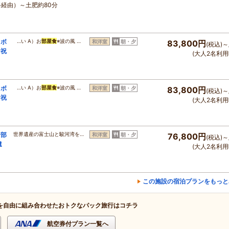
路経由）～土肥約80分
＆ボ
…い A）お
部屋食
※波の風 …
和洋室
朝・夕
83,800円
(税込)～
お祝
(大人2名利用
＆ボ
…い A）お
部屋食
※波の風 …
和洋室
朝・夕
83,800円
(税込)～
お祝
(大人2名利用
お部
世界遺産の富士山と駿河湾を…
和洋室
朝・夕
76,800円
(税込)～
遺
(大人2名利用
この施設の宿泊プランをもっと
を自由に組み合わせたおトクなパック旅行はコチラ
航空券付プラン一覧へ