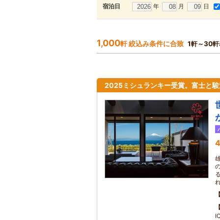
年
月
日
宿泊日
1,000
軒 絞込み条件に合致
1軒～30
2025ミシュランキー受賞。富士と
4