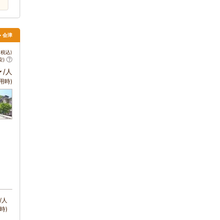
> 会津
税込)
安)
～
/人
用時)
/人
時)