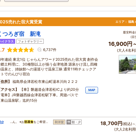
2025売れた宿大賞受賞
エリア：
福島 
最安料金(
くつろぎ宿 新滝
(目
ハイクラス
フォトギャラリー
16,900円
.7
6,737件
(大人4名利
16年連続 東北1位 じゃらんアワード2025売れた宿大賞 創作会
津郷土料理に、30種類以上が揃う会津地酒 源泉かけ流し四種
の温泉と、姉妹館への湯巡りで温泉三昧 通常11時チェックア
ウトでのんびり宿泊
住所
福島県会津若松市東山町湯本川向２２２
アクセス
【車】磐越道会津若松ICより約20分
MAP
【電車】JR磐越西線会津若松駅下車。周遊バスで
「東山温泉駅」迄約15分
泊2
…ん。 ※お
部屋食
をご希望…
和洋室
朝・夕
18,700円
(税込)～
(大人2名利用