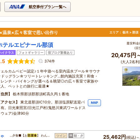
航空券付プラン一覧へ
×温泉×広々客室で思い出作り
エリア：
栃木 > 那
最安料金(
ホテルエピナール那須
(目
ハイクラス
フォトギャラリー
宿ブログ新着あり
20,475円
.5
374件
(大人2名利
ウェルカムベビー認定♪１年中遊べる室内温水プール☆サウナ
☆ドッグラン☆ツリートレッキング…館内施設充実！和食・
フレンチ・バイキングが選べる＆眺望◎の広々客室で家族や
友人、ペットとの旅行に最適★
住所
栃木県那須郡那須町高久丙１番地
アクセス
東北道那須IC10分。那須塩原駅送迎バ
MAP
ス有。日光東照宮/日光江戸村/鬼怒川東武ワールドス
クウェア/会津90分
ちゃ
…夕食■【お
部屋食
】 わん…
ツイン
朝・夕
25,462円
(税込)～