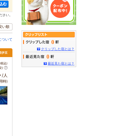
ださい。
安い順
について
0
クリップした宿とは？
 西伊豆
0
税込)
最近見た宿とは？
安)
～
/人
用時)