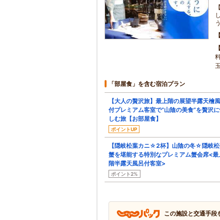
玉
「部屋食」を含む宿泊プラン
【大人の贅沢旅】最上階の展望半露天檜
付プレミアム客室で”山陰の美食”を贅沢に
しむ旅【お部屋食】
ポイントUP
【隠岐松葉カニ☆2杯】山陰の冬☆隠岐松
蟹を堪能する特別なプレミアム蟹会席<最
階半露天風呂付客室>
ポイント2%
この施設と交通手段