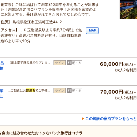
【創業祭】ご縁に結ばれて創業310周年を迎えることが出来ま
した！創業記念31％OFFプランを販売中！お客様を家族のよ
うにお迎えする。受け継がれてきたおもてなしの心です。
住所
島根県松江市玉湯町玉造44-2
アクセス
ＪＲ玉造温泉駅より車約7分(駅まで無
MAP
料送迎有り）高速バス無料送迎有り。山陰自動車道
造ICより車で10分
風呂
【最上階半露天風呂付プレミ…
ツイン
朝・夕
60,000円
(税込)～
愉
(大人2名利用
葉
…ご朝食はお
部屋食
でご準備…
ツイン
朝・夕
70,000円
(税込)～
上
(大人2名利用
この施設の宿泊プランをもっと
を自由に組み合わせたおトクなパック旅行はコチラ