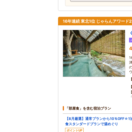
16年連続 東北1位 じゃらんアワード
4
「部屋食」を含む宿泊プラン
【8月厳選】通常プランから10％OFF☆1
食スタンダードプランで湯めぐり
ポイントUP