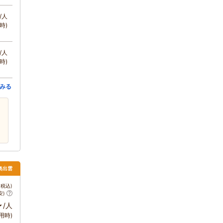
/人
時)
/人
時)
みる
奥出雲
税込)
安)
～
/人
用時)