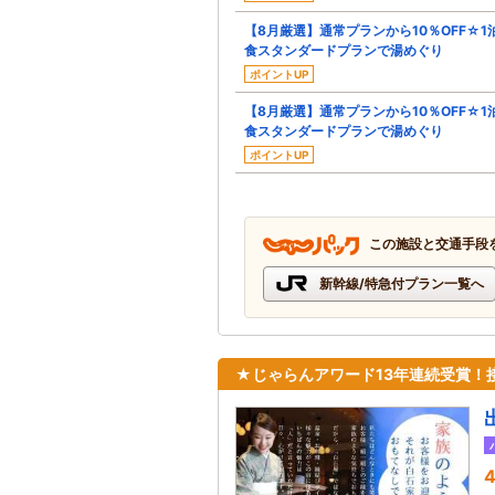
【8月厳選】通常プランから10％OFF☆1
食スタンダードプランで湯めぐり
ポイントUP
【8月厳選】通常プランから10％OFF☆1
食スタンダードプランで湯めぐり
ポイントUP
この施設と交通手段
新幹線/特急付プラン一覧へ
★じゃらんアワード13年連続受賞！接
4