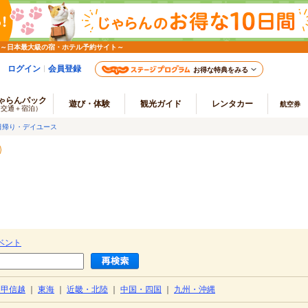
 ～日本最大級の宿・ホテル予約サイト～
ログイン
会員登録
お得な特典をみる
ゃらんパック
遊び・体験
観光ガイド
レンタカー
航空券
（交通＋宿泊）
日帰り・デイユース
ベント
・甲信越
｜
東海
｜
近畿・北陸
｜
中国・四国
｜
九州・沖縄