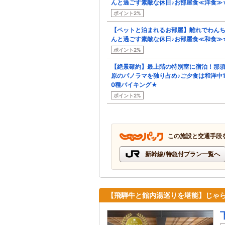
んと過ごす素敵な休日♪お部屋食≪洋食≫
ポイント2%
【ペットと泊まれるお部屋】離れでわん
んと過ごす素敵な休日♪お部屋食≪和食≫
ポイント2%
【絶景確約】最上階の特別室に宿泊！那
原のパノラマを独り占め♪ご夕食は和洋中1
0種バイキング★
ポイント2%
この施設と交通手段
新幹線/特急付プラン一覧へ
【飛騨牛と館内湯巡りを堪能】じゃら