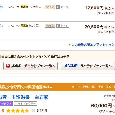
泊2
…ん。 ※お
部屋食
をご希望…
ツイン
朝・夕
17,800円
(税込)～
(大人2名利用
泊2
…ん。 ※お
部屋食
をご希望…
和洋室
朝・夕
20,500円
(税込)～
(大人2名利用
この施設の宿泊プランをもっと
を自由に組み合わせたおトクなパック旅行はコチラ
航空券付プラン一覧へ
航空券付プラン一覧へ
客/夕食部門で中四国地区No1★
エリア：
島根 > 松江・安来・玉造・
最安料金(
出雲・玉造温泉 白石家
(目
ハイクラス
フォトギャラリー
60,000円
.8
5,471件
(大人2名利