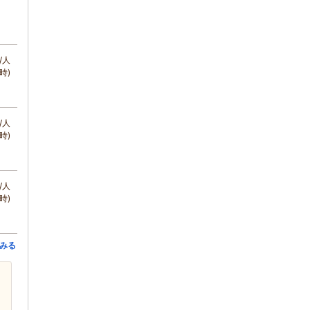
/人
時)
/人
時)
/人
時)
みる