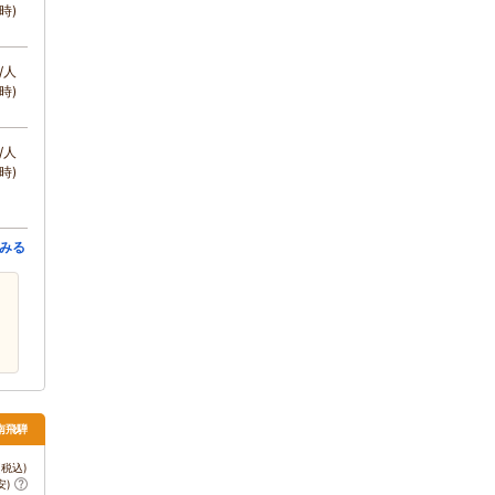
時)
/人
時)
/人
時)
みる
・南飛騨
税込)
安)