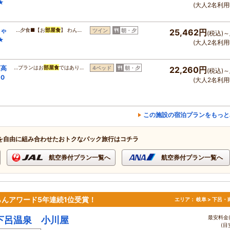
★
(大人2名利用
ちゃ
…夕食■【お
部屋食
】 わん…
ツイン
朝・夕
25,462円
(税込)～
★
(大人2名利用
須高
…プランはお
部屋食
ではあり…
4ベッド
朝・夕
22,260円
(税込)～
0
(大人2名利用
この施設の宿泊プランをもっと
を自由に組み合わせたおトクなパック旅行はコチラ
航空券付プラン一覧へ
航空券付プラン一覧へ
んアワード5年連続1位受賞！
エリア：
岐阜 > 下呂
最安料金(
下呂温泉 小川屋
(目