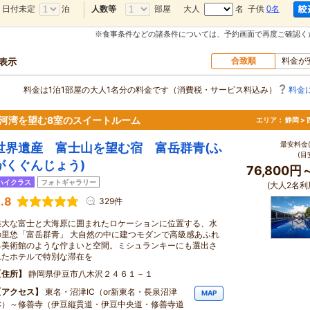
日付未定
泊
部屋
大人
名 子供
0名
人数等
※食事条件などの諸条件については、予約画面で再度ご確認く
合致順
料金が
軒表示
料金は1泊1部屋の大人1名分の料金です（消費税・サービス料込み）
料金
駿河湾を望む8室のスイートルーム
エリア：
静岡 >
最安料金(
世界遺産 富士山を望む宿 富岳群青(ふ
(目
がくぐんじょう)
76,800円
ハイクラス
フォトギャラリー
(大人2名利
.8
329件
雄大な富士と大海原に囲まれたロケーションに位置する、水
の里恷「富岳群青」 大自然の中に建つモダンで高級感あふれ
る美術館のような佇まいと空間。ミシュランキーにも選出さ
れたホテルで特別な滞在を
住所
静岡県伊豆市八木沢２４６１－１
アクセス
東名・沼津IC（or新東名・長泉沼津
MAP
IC）～修善寺（伊豆縦貫道・伊豆中央道・修善寺道