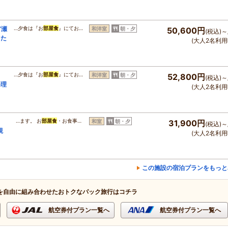
”瀬
…夕食は『お
部屋食
』にてお…
和洋室
朝・夕
50,600円
(税込)～
した
(大人2名利用
…夕食は『お
部屋食
』にてお…
和洋室
朝・夕
52,800円
(税込)～
料理
(大人2名利用
…ます。 お
部屋食
・お食事…
和室
朝・夕
31,900円
(税込)～
視
(大人2名利用
この施設の宿泊プランをもっと
を自由に組み合わせたおトクなパック旅行はコチラ
航空券付プラン一覧へ
航空券付プラン一覧へ