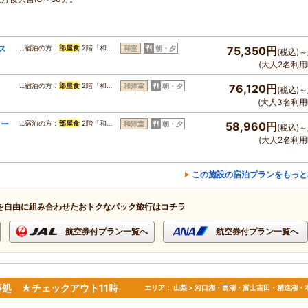
ス
…宿泊の方：
部屋食
2階「和…
和室
朝・夕
75,350円
(税込)～
(大人2名利用
…宿泊の方：
部屋食
2階「和…
和洋室
朝・夕
76,120円
(税込)～
(大人3名利用
ロー
…宿泊の方：
部屋食
2階「和…
和洋室
朝・夕
58,960円
(税込)～
(大人2名利用
この施設の宿泊プランをもっと
を自由に組み合わせたおトクなパック旅行はコチラ
航空券付プラン一覧へ
航空券付プラン一覧へ
処 ★チェックアウト11時
エリア：
山梨 > 河口湖・西湖・富士吉田・精進湖・