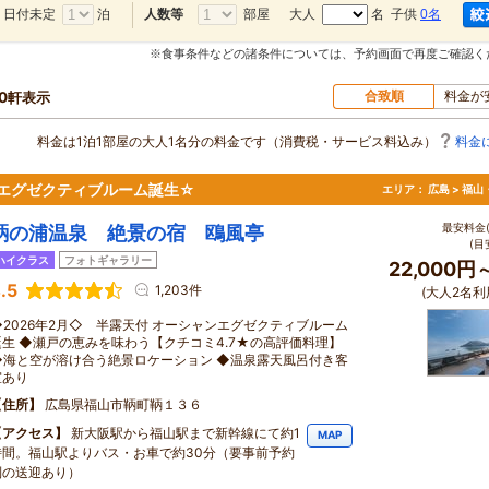
日付未定
泊
部屋
大人
名 子供
0名
人数等
※食事条件などの諸条件については、予約画面で再度ご確認く
合致順
料金が
10軒表示
料金は1泊1部屋の大人1名分の料金です（消費税・サービス料込み）
料金
ンエグゼクティブルーム誕生☆
エリア：
広島 > 福
最安料金(
鞆の浦温泉 絶景の宿 鴎風亭
(目
ハイクラス
フォトギャラリー
22,000円
.5
1,203件
(大人2名利
◆2026年2月◇ 半露天付 オーシャンエグゼクティブルーム
誕生 ◆瀬戸の恵みを味わう【クチコミ4.7★の高評価料理】
◆海と空が溶け合う絶景ロケーション ◆温泉露天風呂付き客
室あり
住所
広島県福山市鞆町鞆１３６
アクセス
新大阪駅から福山駅まで新幹線にて約1
MAP
時間。福山駅よりバス・お車で約30分（要事前予約
制の送迎あり）