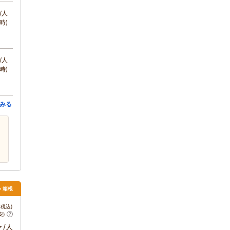
/人
時)
/人
時)
みる
> 箱根
税込)
安)
～
/人