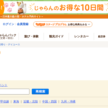
 ～日本最大級の宿・ホテル予約サイト～
ログイン
会員登録
お得な特典をみる
ゃらんパック
遊び・体験
観光ガイド
レンタカー
航空券
（交通＋宿泊）
日帰り・デイユース
ベント
・甲信越
｜
東海
｜
近畿・北陸
｜
中国・四国
｜
九州・沖縄