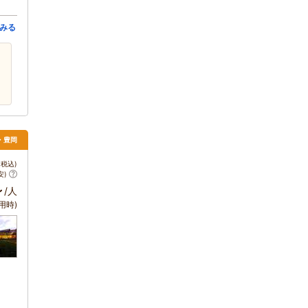
みる
・豊岡
税込)
安)
～
/人
用時)