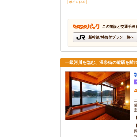
ポイントUP
この施設と交通手段
新幹線/特急付プラン一覧へ
一級河川を臨む、温泉街の喧騒を離
4