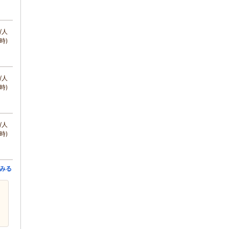
/人
時)
/人
時)
/人
時)
みる