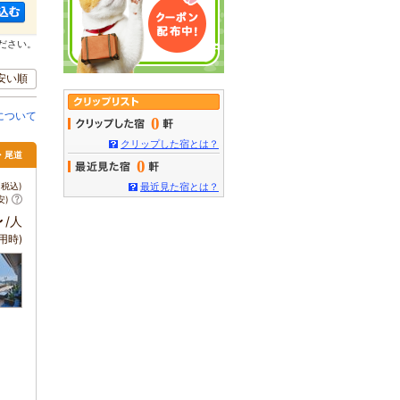
ださい。
安い順
について
0
クリップした宿とは？
山・尾道
0
税込)
最近見た宿とは？
安)
～
/人
用時)