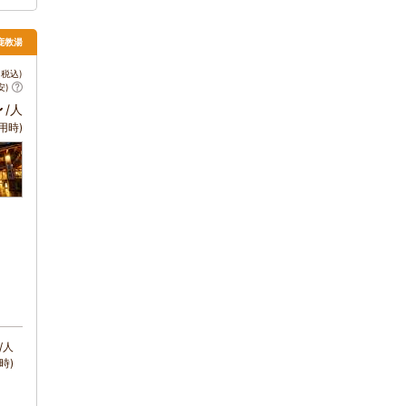
鹿教湯
税込)
安)
～
/人
用時)
/人
時)