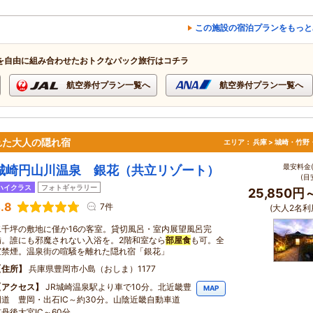
この施設の宿泊プランをもっと
を自由に組み合わせたおトクなパック旅行はコチラ
航空券付プラン一覧へ
航空券付プラン一覧へ
れた大人の隠れ宿
エリア：
兵庫 > 城崎・竹野
最安料金(
城崎円山川温泉 銀花（共立リゾート）
(目
ハイクラス
フォトギャラリー
25,850円
.8
7件
(大人2名利
二千坪の敷地に僅か16の客室。貸切風呂・室内展望風呂完
備。誰にも邪魔されない入浴を。2階和室なら
部屋食
も可。全
室禁煙。温泉街の喧騒を離れた隠れ宿「銀花」
住所
兵庫県豊岡市小島（おしま）1177
アクセス
JR城崎温泉駅より車で10分。北近畿豊
MAP
岡道 豊岡・出石IC～約30分。山陰近畿自動車道
京丹後大宮IC～60分。