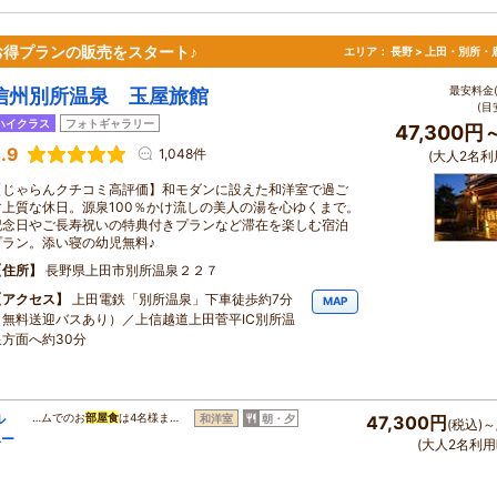
お得プランの販売をスタート♪
エリア：
長野 > 上田・別所・
最安料金(
信州別所温泉 玉屋旅館
(目
ハイクラス
フォトギャラリー
47,300円
.9
1,048件
(大人2名利
【じゃらんクチコミ高評価】和モダンに設えた和洋室で過ご
す上質な休日。源泉100％かけ流しの美人の湯を心ゆくまで。
記念日やご長寿祝いの特典付きプランなど滞在を楽しむ宿泊
プラン。添い寝の幼児無料♪
住所
長野県上田市別所温泉２２７
アクセス
上田電鉄「別所温泉」下車徒歩約7分
MAP
（無料送迎バスあり）／上信越道上田菅平IC別所温
泉方面へ約30分
ル
…ムでのお
部屋食
は4名様ま…
和洋室
朝・夕
47,300円
(税込)～
ベー
(大人2名利用