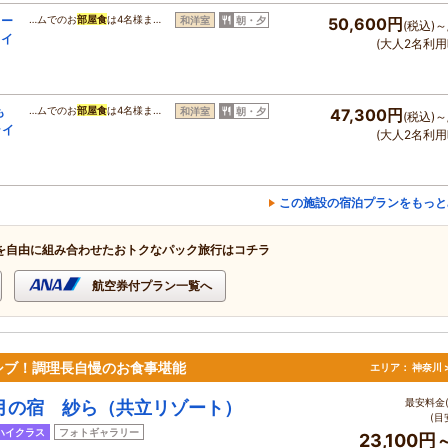
イー
…ムでのお
部屋食
は4名様ま…
和洋室
朝・夕
50,600円
(税込)～
ライ
(大人2名利用
も
…ムでのお
部屋食
は4名様ま…
和洋室
朝・夕
47,300円
(税込)～
ライ
(大人2名利用
この施設の宿泊プランをもっと
を自由に組み合わせたおトクなパック旅行はコチラ
航空券付プラン一覧へ
シブ！調理長自慢のお食事堪能
エリア：
神奈川 
最安料金(
月の宿 紗ら（共立リゾート）
(目
ハイクラス
フォトギャラリー
23,100円