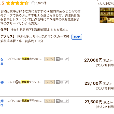
.5
1,928件
(大人2名利
★お酒と食事が好きな方におすすめ★館内の至るところで宿
のモチーフである月と寄木細工を感じられる宿。調理長自慢
のお食事とレストランでは夕食時に７０分間の飲み放題付き
館内のフリードリンクも充実♪
住所
神奈川県足柄下郡箱根町湯本５８８番地１
アクセス
JR新宿駅より小田急ロマンスカーで終
MAP
点箱根湯本駅下車 徒歩約１０分
ぶを
…プランはお
部屋食
専用のお…
ツイン
朝・夕
27,060円
(税込)～
温泉
(大人2名利用
を特
…ゃぶ ⑤お
部屋食
プランは…
ツイン
朝・夕
23,100円
(税込)～
(大人2名利用
夫婦
…プランはお
部屋食
専用のお…
ツイン
朝・夕
27,500円
(税込)～
！ワ
(大人2名利用