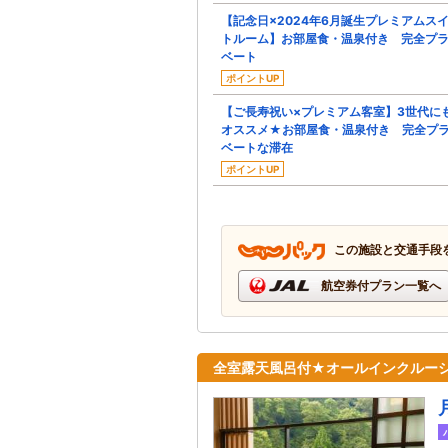
【記念日×2024年6月誕生プレミアムス
トルーム】お部屋食・温泉付き 完全プ
ベート
ポイントUP
【ご長寿祝い×プレミアム客室】3世代に
オススメ★お部屋食・温泉付き 完全プ
ベートな滞在
ポイントUP
この施設と交通手段
航空券付プラン一覧へ
全室露天風呂付★オールインクルー