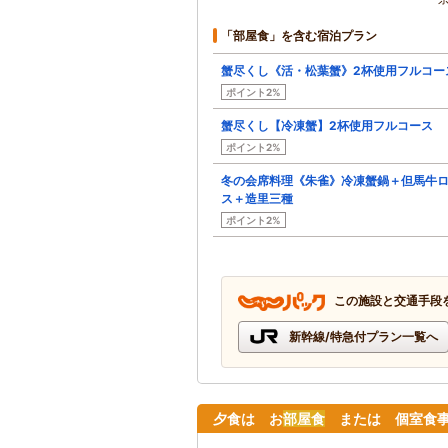
「部屋食」を含む宿泊プラン
蟹尽くし《活・松葉蟹》2杯使用フルコー
ポイント2%
蟹尽くし【冷凍蟹】2杯使用フルコース
ポイント2%
冬の会席料理《朱雀》冷凍蟹鍋＋但馬牛
ス＋造里三種
ポイント2%
この施設と交通手段
新幹線/特急付プラン一覧へ
夕食は お
部屋食
または 個室食事