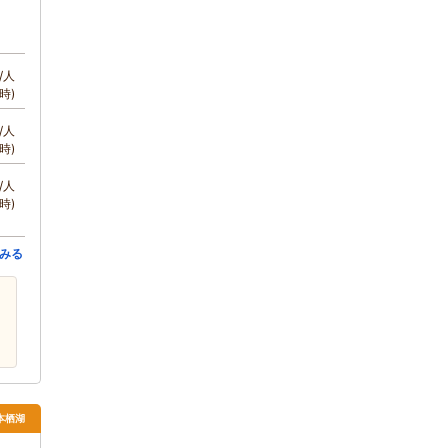
/人
時)
/人
時)
/人
時)
みる
本栖湖