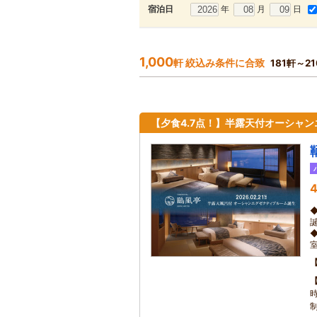
年
月
日
宿泊日
1,000
軒 絞込み条件に合致
181軒～2
【夕食4.7点！】半露天付オーシャ
4