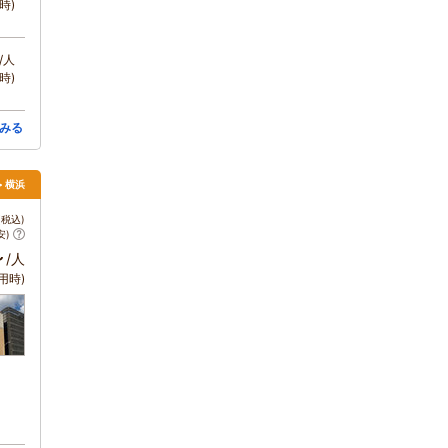
時)
/人
時)
みる
> 横浜
税込)
安)
～
/人
用時)