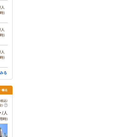
/人
時)
/人
時)
/人
時)
みる
･榛名
税込)
安)
～
/人
用時)