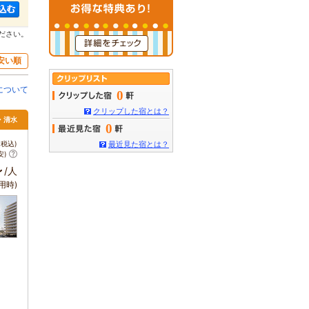
ださい。
安い順
について
0
クリップした宿とは？
岡・清水
0
税込)
最近見た宿とは？
安)
～
/人
用時)