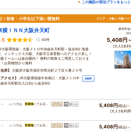
この施設の宿泊プランをもっと
分！朝食・小学生以下添い寝無料
エリア：
大阪 > 大阪ベイ
最安料金(
東横ＩＮＮ大阪弁天町
(目
.5
5,408円
40件
(大人2名利
JR大阪環状線・大阪メトロ中央線弁天町駅～徒歩8分 海遊
館、インテックス大阪、大阪市立体育館へのアクセス良し！
大阪ドームへは徒歩圏内！ 無料の朝食もご用意しておりま
す！お荷物預かり無料
住所
大阪府大阪市港区市岡元町２丁目５番２０号
アクセス
JR大阪環状線中央南口・大阪メトロ中
MAP
央線弁天町駅出入口6から徒歩8分
食・
…いう方は、
部屋食
にてお召…
ダブル
朝のみ
5,408円
(税込)～
(大人2名利用
食・
…いう方は、
部屋食
にてお召…
ダブル
朝のみ
5,408円
(税込)～