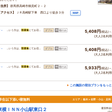
住所
群馬県高崎市鶴見町２－２
アクセス
ＪＲ高崎駅下車 西口より徒歩３分
MAP
食・
…いう方は、
部屋食
にてお召…
ダブル
朝のみ
5,408円
(税込)～
(大人2名利用
食・
…いう方は、
部屋食
にてお召…
ダブル
朝のみ
5,408円
(税込)～
(大人2名利用
食・
…いう方は、
部屋食
にてお召…
ダブル
朝のみ
5,933円
(税込)～
(大人2名利用
この施設の宿泊プランをもっと
学生以下添い寝無料
エリア：
栃木 > 佐野・小山・足利
最安料金(
東横ＩＮＮ小山駅東口２
(目