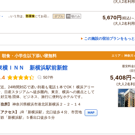
(大人2名利用
食・
…いう方は、
部屋食
にてお召…
ダブル
朝のみ
5,670円
(税込)～
(大人2名利用
この施設の宿泊プランをもっと
！朝食・小学生以下添い寝無料
エリア：
神奈川 
最安料金(
東横ＩＮＮ 新横浜駅前新館
(目
.4
5,408円
507件
(大人2名利
駅近。24時間対応で遅い到着も電話１本でOK！ 横浜アリー
ナ、日産スタジアムへ徒歩圏内。東京、横浜への拠点として
も好立地 団体、ビジネス、旅行に便利なホテルです。
住所
神奈川県横浜市港北区新横浜２－２－１４
アクセス
JR「新横浜駅」北口徒歩４分、市営地
MAP
下鉄「新横浜駅」５番出口徒歩５分