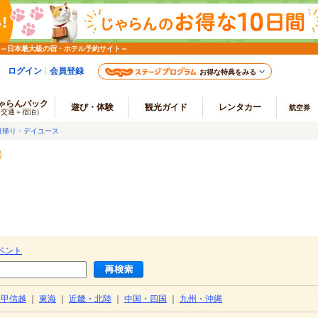
 ～日本最大級の宿・ホテル予約サイト～
ログイン
会員登録
お得な特典をみる
ゃらんパック
遊び・体験
観光ガイド
レンタカー
航空券
（交通＋宿泊）
日帰り・デイユース
ベント
・甲信越
｜
東海
｜
近畿・北陸
｜
中国・四国
｜
九州・沖縄