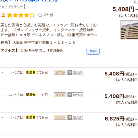
(目
フォトギャラリー
5,408円
.2
721件
(大人2名利
充実した設備と心温まる笑顔で、スタッフ一同お待ちしてお
ります。 ズボンプレッサー貸出、インターネット接続無料、
ロビー無線ＬＡＮ等 ビジネスマンに嬉しい設備充実のホテル
住所
大阪府豊中市螢池西町２－１３－１６
アクセス
大阪伊丹空港より徒歩8分。
MAP
食・
…いう方は、
部屋食
にてお召…
ダブル
朝のみ
5,408円
(税込)～
(大人2名利用
食・
…いう方は、
部屋食
にてお召…
ダブル
朝のみ
5,408円
(税込)～
(大人2名利用
食・
…いう方は、
部屋食
にてお召…
ツイン
朝のみ
6,825円
(税込)～
(大人2名利用