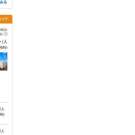
みる
エリア
税込)
安)
～
/人
用時)
/人
時)
/人