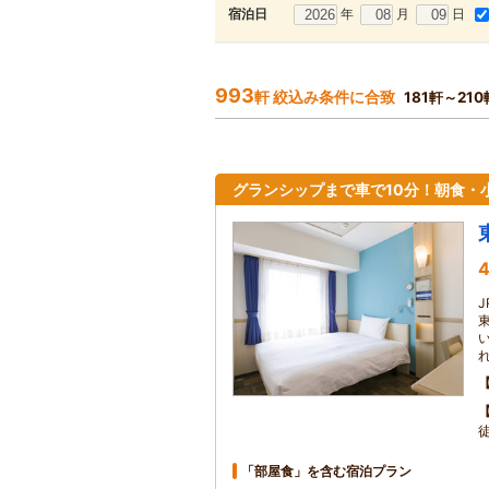
年
月
日
宿泊日
993
軒 絞込み条件に合致
181軒～21
グランシップまで車で10分！朝食・
4
「部屋食」を含む宿泊プラン