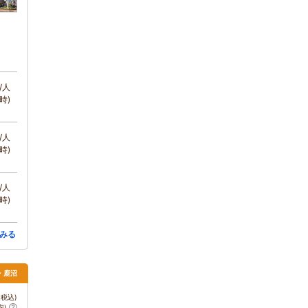
/人
時)
/人
時)
/人
時)
みる
・鹿沼
税込)
安)