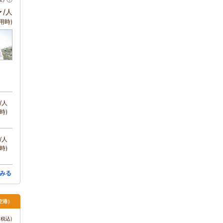
～
/人
用時)
/人
時)
/人
時)
みる
空港）
税込)