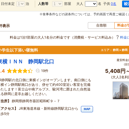
日付未定
泊
部屋
大人
名 子供
0名
人数等
※食事条件などの諸条件については、予約画面で再度ご確認く
合致順
料金が
0軒表示
料金は1泊1部屋の大人1名分の料金です（消費税・サービス料込み）
料金
小学生以下添い寝無料
エリア：
静岡 > 静
最安料金(
東横ＩＮＮ 静岡駅北口
(目
.4
5,408円
19件
(大人2名利
JR静岡駅の北口側に東横インがオープンします。南口側にも
東横イン静岡駅南口があり、併せて約400室近い客室を完備
いたします！富士山や南アルプス、駿河湾に囲まれた自然溢
れる静岡に是非お越しください。
住所
静岡県静岡市葵区昭和町９－７
アクセス
JR東海道本線・新幹線静岡駅北口から
MAP
徒歩5分