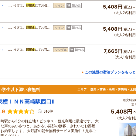
食・
…いう方は、
部屋食
にてお召…
ツイン
朝のみ
5,408円
(税込)～
(大人2名利用
食・
…いう方は、
部屋食
にてお召…
ツイン
朝のみ
5,408円
(税込)～
(大人2名利用
食・
…いう方は、
部屋食
にてお召…
シングル
朝のみ
7,665円
(税込)～
(大人1名利用
この施設の宿泊プランをもっと
小学生以下添い寝無料
エリア：
群馬 > 前橋・高崎・伊勢崎・太田
最安料金(
東横ＩＮＮ高崎駅西口Ⅱ
(目
.9
5,408円
516件
(大人2名利
高崎駅から3分の好立地！ビジネス・観光利用に最適です。 大
きな声のあいさつと、あかるい笑顔の接客、きれいなお部屋
をお約束します。 大好評の朝食無料サービス実施中！是非ご
利用ください。