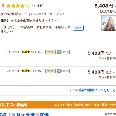
.9
5,408円
44件
(大人2名利
東横INN小山駅東口２は2022年7月にオープン！
住所
栃木県小山市駅東通り２－１６－４
アクセス
JR宇都宮線、東北新幹線「小山駅」東
MAP
口徒歩３分
食・
…いう方は、
部屋食
にてお召…
ダブル
朝のみ
5,408円
(税込)～
(大人2名利用
食・
…いう方は、
部屋食
にてお召…
ダブル
朝のみ
5,408円
(税込)～
(大人2名利用
この施設の宿泊プランをもっと
生以下添い寝無料
エリア：
大阪 > 大阪北部（茨木・高槻・箕面・伊丹
最安料金(
東横ＩＮＮ大阪伊丹空港