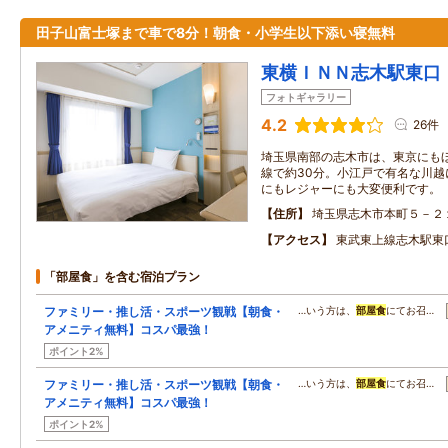
田子山富士塚まで車で8分！朝食・小学生以下添い寝無料
東横ＩＮＮ志木駅東口
フォトギャラリー
4.2
26件
埼玉県南部の志木市は、東京にも
線で約30分。小江戸で有名な川越
にもレジャーにも大変便利です。
住所
埼玉県志木市本町５－２
アクセス
東武東上線志木駅東
「部屋食」を含む宿泊プラン
ファミリー・推し活・スポーツ観戦【朝食・
…いう方は、
部屋食
にてお召…
アメニティ無料】コスパ最強！
ポイント2%
ファミリー・推し活・スポーツ観戦【朝食・
…いう方は、
部屋食
にてお召…
アメニティ無料】コスパ最強！
ポイント2%