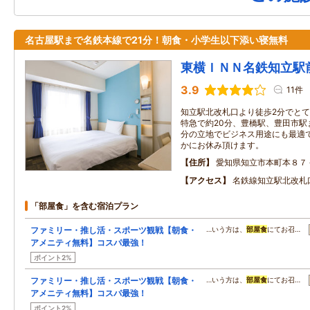
名古屋駅まで名鉄本線で21分！朝食・小学生以下添い寝無料
東横ＩＮＮ名鉄知立駅
3.9
11件
知立駅北改札口より徒歩2分でとて
特急で約20分、豊橋駅、豊田市駅
分の立地でビジネス用途にも最適で
かにお休み頂けます。
住所
愛知県知立市本町本８７
アクセス
名鉄線知立駅北改札
「部屋食」を含む宿泊プラン
ファミリー・推し活・スポーツ観戦【朝食・
…いう方は、
部屋食
にてお召…
アメニティ無料】コスパ最強！
ポイント2%
ファミリー・推し活・スポーツ観戦【朝食・
…いう方は、
部屋食
にてお召…
アメニティ無料】コスパ最強！
ポイント2%