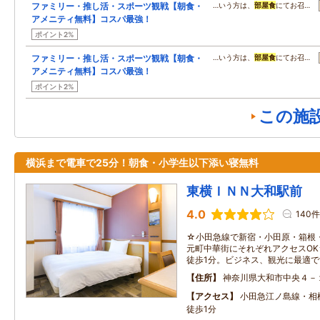
ファミリー・推し活・スポーツ観戦【朝食・
…いう方は、
部屋食
にてお召…
アメニティ無料】コスパ最強！
ポイント2%
ファミリー・推し活・スポーツ観戦【朝食・
…いう方は、
部屋食
にてお召…
アメニティ無料】コスパ最強！
ポイント2%
この施
横浜まで電車で25分！朝食・小学生以下添い寝無料
東横ＩＮＮ大和駅前
4.0
140件
☆小田急線で新宿・小田原・箱根
元町中華街にそれぞれアクセスO
徒歩1分。ビジネス、観光に最適で
住所
神奈川県大和市中央４－
アクセス
小田急江ノ島線・
徒歩1分