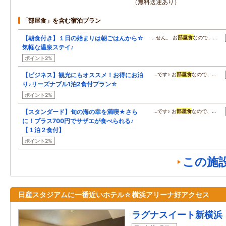
（無料送迎あり）
「部屋食」を含む宿泊プラン
【朝食付き】１日の始まりは朝ごはんから☆
…せん。 お
部屋食
なので、…
気軽な温泉ステイ♪
ポイント2%
【ビジネス】観光にもオススメ！お得にお泊
…です♪ お
部屋食
なので、…
り♪リーズナブル1泊2食付プラン☆
ポイント2%
【スタンダード】旬の海の幸を満喫★さら
…です♪ お
部屋食
なので、…
に！プラス700円でサザエが食べられる♪
【１泊２食付】
ポイント2%
この施
日産スタジアムに一番近いホテル☆横浜アリーナ好アクセス
ラグナスイート新横浜