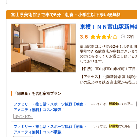
富山県美術館まで車で6分！朝食・小学生以下添い寝無料
東横ＩＮＮ富山駅新幹
3.6
22件
富山駅南口より徒歩2分！ホテル
堪能できる飲食店が多数ございま
の方にもゆっくりお過ごし頂ける
しております。
住所
富山県富山市桜町１丁目
アクセス
北陸新幹線 富山駅
いの風とやま鉄道 富山駅から徒歩
「部屋食」を含む宿泊プラン
ファミリー・推し活・スポーツ観戦【朝食・
…いう方は、
部屋食
にてお召…
アメニティ無料】コスパ最強！
ポイント2%
ファミリー・推し活・スポーツ観戦【朝食・
…いう方は、
部屋食
にてお召…
アメニティ無料】コスパ最強！