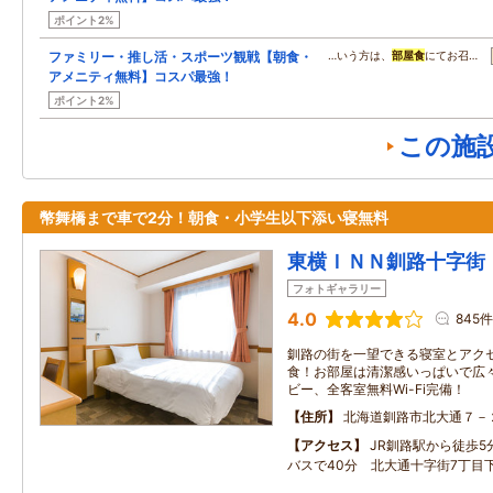
ポイント2%
ファミリー・推し活・スポーツ観戦【朝食・
…いう方は、
部屋食
にてお召…
アメニティ無料】コスパ最強！
ポイント2%
この施
幣舞橋まで車で2分！朝食・小学生以下添い寝無料
東横ＩＮＮ釧路十字街
フォトギャラリー
4.0
845件
釧路の街を一望できる寝室とアク
食！お部屋は清潔感いっぱいで広
ビー、全客室無料Wi-Fi完備！
住所
北海道釧路市北大通７－
アクセス
JR釧路駅から徒歩
バスで40分 北大通十字街7丁目