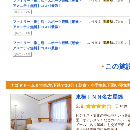
ファミリー・推し活・スポーツ観戦【朝食・
…いう方は、
部屋食
にてお召…
アメニティ無料】コスパ最強！
ポイント2%
ファミリー・推し活・スポーツ観戦【朝食・
…いう方は、
部屋食
にてお召…
アメニティ無料】コスパ最強！
ポイント2%
ファミリー・推し活・スポーツ観戦【朝食・
…いう方は、
部屋食
にてお召…
アメニティ無料】コスパ最強！
ポイント2%
この施
ナゴヤドームまで車/地下鉄で20分！朝食・小学生以下添い寝無
東横ＩＮＮ名古屋錦
3.6
81件
ビジネス・文化の中心地という最
園、オアシス２１などのイベント
ドーム、名古屋城にも交通至便。
名店も徒歩圏内に多数あり。