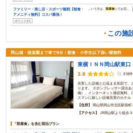
ファミリー・推し活・スポーツ観戦【朝食・
…いう方は、
部屋食
にてお召…
アメニティ無料】コスパ最強！
ポイント2%
この施
岡山城・後楽園まで車で9分！朝食・小学生以下添い寝無料
東横ＩＮＮ岡山駅東口
3.8
318件
充実した設備と心温まる笑顔で、
ります。 ズボンプレッサー貸出あ
備）、インターネット接続無料、ロ
スマンに嬉しい設備充実のホテル
住所
岡山県岡山市北区駅前町
アクセス
JR岡山駅より徒歩３
「部屋食」を含む宿泊プラン