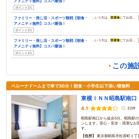
アメニティ無料】コスパ最強！
ポイント2%
ファミリー・推し活・スポーツ観戦【朝食・
…いう方は、
部屋食
にてお召…
アメニティ無料】コスパ最強！
ポイント2%
ファミリー・推し活・スポーツ観戦【朝食・
…いう方は、
部屋食
にてお召…
アメニティ無料】コスパ最強！
ポイント2%
この施
ベルーナドームまで車で30分！朝食・小学生以下添い寝無料
東横ＩＮＮ昭島駅南口
4.1
32件
昭島駅南口から徒歩5分。昭島駅
ンします。安心・安全・清潔なお
す。
住所
東京都昭島市松原町１丁