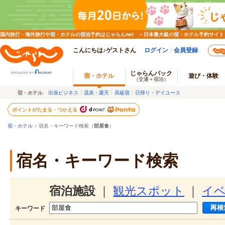
国内旅行・海外旅行や宿・ホテルの宿泊予約はじゃらんnet ～日本最大級の宿・ホテル予約サイト
こんにちは♪ゲストさん
ログイン
会員登録
じゃらんパック
宿・ホテル
遊び・体験
（交通＋宿泊）
宿・ホテル
出張ビジネス
温泉・露天
高級宿
日帰り・デイユース
ポイントがたまる・つかえる
宿・ホテル
> 宿名・キーワード検索（
部屋食
）
宿名・キーワード検索
宿泊施設
｜
観光スポット
｜
イ
キーワード