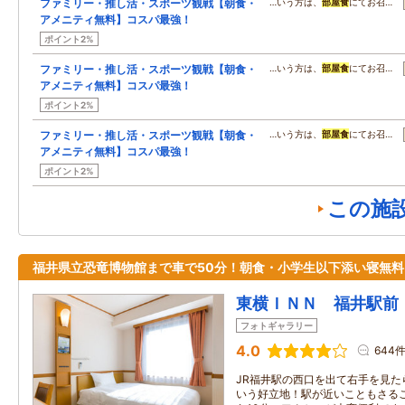
ファミリー・推し活・スポーツ観戦【朝食・
…いう方は、
部屋食
にてお召…
アメニティ無料】コスパ最強！
ポイント2%
ファミリー・推し活・スポーツ観戦【朝食・
…いう方は、
部屋食
にてお召…
アメニティ無料】コスパ最強！
ポイント2%
ファミリー・推し活・スポーツ観戦【朝食・
…いう方は、
部屋食
にてお召…
アメニティ無料】コスパ最強！
ポイント2%
この施
福井県立恐竜博物館まで車で50分！朝食・小学生以下添い寝無料
東横ＩＮＮ 福井駅前
フォトギャラリー
4.0
644
JR福井駅の西口を出て右手を見た
いう好立地！駅が近いこともさるこ