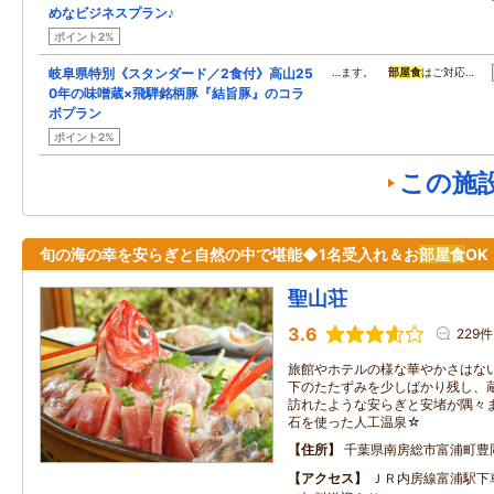
めなビジネスプラン♪
ポイント2%
岐阜県特別《スタンダード／2食付》高山25
…ます。
部屋食
はご対応…
0年の味噌蔵×飛騨銘柄豚『結旨豚』のコラ
ボプラン
ポイント2%
この施
旬の海の幸を安らぎと自然の中で堪能◆1名受入れ＆お
部屋食
OK
聖山荘
3.6
229件
旅館やホテルの様な華やかさはな
下のたたずみを少しばかり残し、
訪れたような安らぎと安堵が隅々
石を使った人工温泉☆
住所
千葉県南房総市富浦町豊
アクセス
ＪＲ内房線富浦駅下