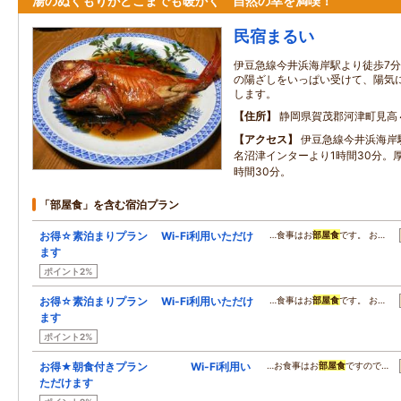
湯のぬくもりがどこまでも暖かく 自然の幸を満喫！
民宿まるい
伊豆急線今井浜海岸駅より徒歩7分
の陽ざしをいっぱい受けて、陽気
します。
住所
静岡県賀茂郡河津町見高
アクセス
伊豆急線今井浜海岸
名沼津インターより1時間30分。
時間30分。
「部屋食」を含む宿泊プラン
お得☆素泊まりプラン Wi-Fi利用いただけ
…食事はお
部屋食
です。 お…
ます
ポイント2%
お得☆素泊まりプラン Wi-Fi利用いただけ
…食事はお
部屋食
です。 お…
ます
ポイント2%
お得★朝食付きプラン Wi-Fi利用い
…お食事はお
部屋食
ですので…
ただけます