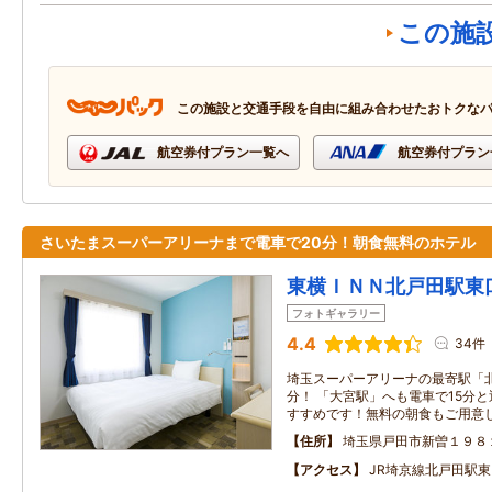
この施
この施設と交通手段を自由に組み合わせたおトクな
航空券付プラン一覧へ
航空券付プラン
さいたまスーパーアリーナまで電車で20分！朝食無料のホテル
東横ＩＮＮ北戸田駅東
フォトギャラリー
4.4
34件
埼玉スーパーアリーナの最寄駅「北
分！ 「大宮駅」へも電車で15分
すすめです！無料の朝食もご用意
住所
埼玉県戸田市新曽１９８
アクセス
JR埼京線北戸田駅東