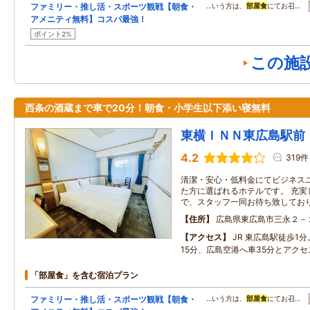
ファミリー・推し活・スポーツ観戦【朝食・
…いう方は、
部屋食
にてお召…
アメニティ無料】コスパ最強！
ポイント2%
この施
西条の酒蔵まで車で20分！朝食・小学生以下添い寝無料
東横ＩＮＮ東広島駅前
4.2
319件
清潔・安心・低料金にてビジネス
た方に選ばれるホテルです。 充実
で、スタッフ一同お待ち致してお
住所
広島県東広島市三永２－
アクセス
JR 東広島駅徒歩1分
15分、広島空港へ車35分とアク
「部屋食」を含む宿泊プラン
ファミリー・推し活・スポーツ観戦【朝食・
…いう方は、
部屋食
にてお召…