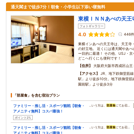
通天閣まで徒歩7分！朝食・小学生以下添い寝無料
東横ＩＮＮあべの天王
フォトギャラリー
4.0
446
東横インあべの天王寺は、天王寺
の好立地。 近くには通天閣やあべ
ー目的に最適！ その他、USJ・
どこへ行くにも便利です！
住所
大阪府大阪市西成区山王
アクセス
JR、地下鉄御堂筋
駅」より徒歩10分。地下鉄御堂筋
園前駅」より徒歩3分
「部屋食」を含む宿泊プラン
ファミリー・推し活・スポーツ観戦【朝食・
…いう方は、
部屋食
にてお召…
アメニティ無料】コスパ最強！
ポイント2%
ファミリー・推し活・スポーツ観戦【朝食・
…いう方は、
部屋食
にてお召…
アメニティ無料】コスパ最強！