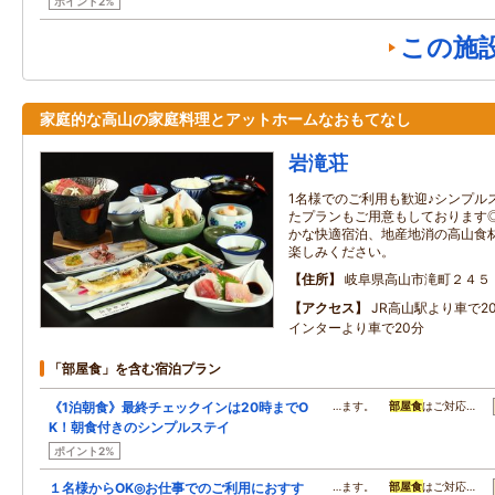
ポイント2%
この施
家庭的な高山の家庭料理とアットホームなおもてなし
岩滝荘
1名様でのご利用も歓迎♪シンプル
たプランもご用意もしております◎
かな快適宿泊、地産地消の高山食
楽しみください。
住所
岐阜県高山市滝町２４５
アクセス
JR高山駅より車で2
インターより車で20分
「部屋食」を含む宿泊プラン
《1泊朝食》最終チェックインは20時までO
…ます。
部屋食
はご対応…
K！朝食付きのシンプルステイ
ポイント2%
１名様からOK◎お仕事でのご利用におすす
…ます。
部屋食
はご対応…