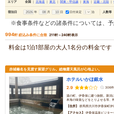
エリア
全国
｜
北海道
｜
東北
｜
関東・甲信越
｜
東海
｜
近畿・北陸
｜
年
月
日
日付未定
泊
宿泊日
人数等
※食事条件などの諸条件については、予
994
軒 絞込み条件に合致
211軒～240軒表示
料金は1泊1部屋の大人1名分の料金で
赤城榛名を見渡す展望グリル。総檜露天風呂が心地よい。
ホテルいかほ銀水
2.9
306件
湯の町、伊香保に建つ旅館。新潟
本海の味覚などをとりよせる等、
住所
群馬県渋川市伊香保町伊
アクセス
伊香保温泉ビジター