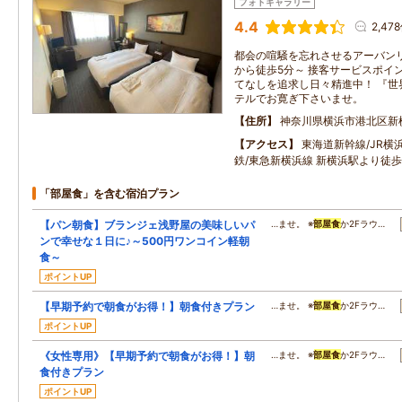
フォトギャラリー
4.4
2,47
都会の喧騒を忘れさせるアーバン
から徒歩5分～ 接客サービスポイン
てなしを追求し日々精進中！ 『世
テルでお寛ぎ下さいませ。
住所
神奈川県横浜市港北区新横
アクセス
東海道新幹線/JR横
鉄/東急新横浜線 新横浜駅より徒
「部屋食」を含む宿泊プラン
【パン朝食】ブランジェ浅野屋の美味しいパ
…ませ。 ※
部屋食
か2Fラウ…
ンで幸せな１日に♪～500円ワンコイン軽朝
食～
ポイントUP
【早期予約で朝食がお得！】朝食付きプラン
…ませ。 ※
部屋食
か2Fラウ…
ポイントUP
《女性専用》【早期予約で朝食がお得！】朝
…ませ。 ※
部屋食
か2Fラウ…
食付きプラン
ポイントUP