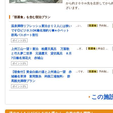
から約２００ｍ先を左折してから
ざいます。
「部屋食」を含む宿泊プラン
温泉満喫リフレッシュ素泊まり２人には狭い
…い。 【
部屋食
】予約制…
です◎ビジネスOK榛名湖釣り■※小ペット
群馬パスポート割引
ポイント2%
上州三山一望！素泊 桧露天風呂 万葉歌
…す。 【
部屋食
と料金】…
と竹久夢二世界 元湯露天 貸切風呂 ８月
7日榛名湖花火 赤城山
ポイント2%
【朝食付】黄金白銀の湯と上州連山一望 赤
…です。 【
部屋食
】予約制…
城榛名草津 富岡製糸 蒟蒻工場無料♪ 群
馬観光満喫プラン
ポイント2%
この施