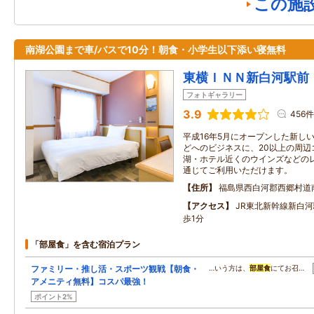
この施
南湖公園まで車/バスで10分！朝食・小学生以下添い寝無料
東横ＩＮＮ新白河駅前
フォトギャラリー
3.9
456件
平成16年5月にオープンした新し
どへのビジネスに、20以上の周辺
湖・ホテル近くのウインズなどの
通じてご利用いただけます。
住所
福島県西白河郡西郷村道
アクセス
JR東北新幹線新白河
歩1分
「部屋食」を含む宿泊プラン
ファミリー・推し活・スポーツ観戦【朝食・
…いう方は、
部屋食
にてお召…
アメニティ無料】コスパ最強！
ポイント2%