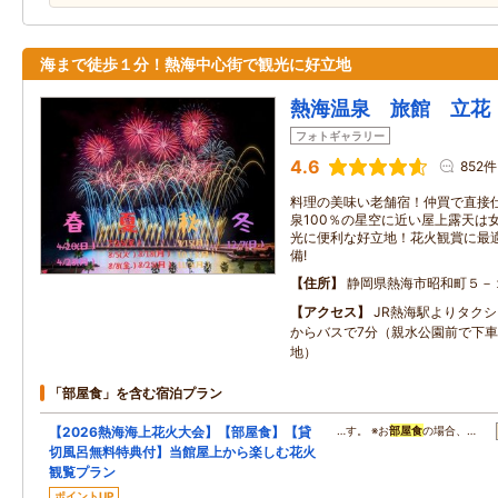
海まで徒歩１分！熱海中心街で観光に好立地
熱海温泉 旅館 立花
フォトギャラリー
4.6
852件
料理の美味い老舗宿！仲買で直接
泉100％の星空に近い屋上露天は
光に便利な好立地！花火観賞に最
備!
住所
静岡県熱海市昭和町５－
アクセス
JR熱海駅よりタク
からバスで7分（親水公園前で下車
地）
「部屋食」を含む宿泊プラン
【2026熱海海上花火大会】【部屋食】【貸
…す。 ※お
部屋食
の場合、…
切風呂無料特典付】当館屋上から楽しむ花火
観覧プラン
ポイントUP