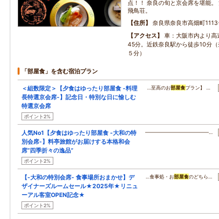
点！！ 奈良の旬と京会席を堪能。
飛鳥荘。
住所
奈良県奈良市高畑町1113
アクセス
車：大阪市内より高
45分。近鉄奈良駅から徒歩10分
５分）
「部屋食」を含む宿泊プラン
＜組数限定＞【夕食はゆったり部屋食 -料理
…至高のお
部屋食
プラン】 …
長特選京会席-】記念日・特別な日に愉しむ
特選京会席
ポイント2%
人気No1【夕食はゆったり部屋食 -大和の特
―――――――――――――…
別会席-】料亭旅館がお届けする本格和会
席“四季折々の逸品”
ポイント2%
【-大和の特別会席- 食事場所おまかせ】デ
…食事処・お
部屋食
のどちら…
ザイナーズルームセール★2025年★リニュ
ーアル客室OPEN記念★
ポイント2%