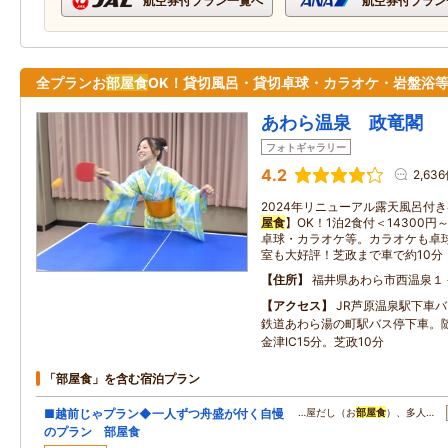
航空券付プラン一覧へ
航空券付プラン
全プランお
部屋食
OK！貸切風呂・貸切卓球・カラオケ・岩盤浴
あわら温泉 政竜閣
フォトギャラリー
4.2
2,63
2024年リニューアル露天風呂付
屋食
】OK！1泊2食付＜14300
卓球・カラオケ等。カラオケも卓
室も大好評！芝政まで車で約10分
住所
福井県あわら市西温泉１
アクセス
JR芦原温泉駅下車バ
鉄道あわら湯の町駅バス停下車。
金津IC15分。芝政10分
「部屋食」を含む宿泊プラン
■越前じゃプラン◆一人ずつ舟盛が付く自慢
…屋だし（お
部屋食
）、多人…
のプラン 部屋食