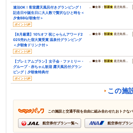
連泊OK！客室露天風呂付きグランピング！
… ■食事：
部屋食
鹿児島県…
記念日や誕生日に大人数で贅沢なひと時を＜
夕食BBQ/朝食付＞
ポイントUP
【8月厳選】10%オフ 祝じゃらんアワード2
… ■食事：
部屋食
鹿児島県…
025売れた宿大賞受賞 温泉付グランピング
＜夕朝食ドリンク付＞
ポイントUP
【プレミアムプラン】女子会・ファミリー・
… ■食事：
部屋食
鹿児島県…
グループ・赤ちゃん歓迎 露天風呂付グラン
ピング｜夕朝食特典付
ポイントUP
この施
この施設と交通手段を自由に組み合わせたおトクな
航空券付プラン一覧へ
航空券付プラン