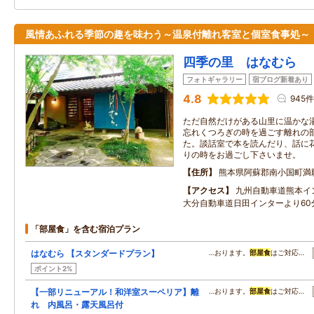
風情あふれる季節の趣を味わう～温泉付離れ客室と個室食事処～
四季の里 はなむら
フォトギャラリー
宿ブログ新着あり
4.8
945件
ただ自然だけがある山里に温かな
忘れくつろぎの時を過ごす離れの
た。談話室で本を読んだり、話に
りの時をお過ごし下さいませ。
住所
熊本県阿蘇郡南小国町満
アクセス
九州自動車道熊本イ
大分自動車道日田インターより60
「部屋食」を含む宿泊プラン
はなむら 【スタンダードプラン】
…おります。
部屋食
はご対応…
ポイント2%
【一部リニューアル！和洋室スーペリア】離
…おります。
部屋食
はご対応…
れ 内風呂・露天風呂付