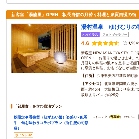
新客室「湯籠里」OPEN 板長自信の月替り料理と泉質自慢の宿
湯村温泉 ゆけむりの
ハイクラス
フォトギャラリー
4.6
1,53
新客室 NEW ASANOYA STYL
OPEN！ お籠りで過ごせます。
月替りの料理の数々を是非ご堪能
に泉質と料理、おもてなしが自慢
住所
兵庫県美方郡新温泉町湯
アクセス
北近畿豊岡道八鹿氷
面へ約45分 大阪梅田より高速バ
坂駅よりバスで約25分
「部屋食」を含む宿泊プラン
秋限定◆香住蟹（紅ずわい蟹）姿盛り×但馬
…イニング（
部屋食
）でのご…
牛 旬を味わうコラボプラン（香住蟹の旬彩
膳）
ポイントUP