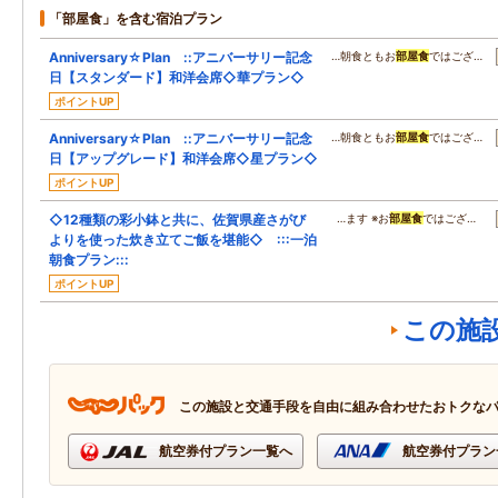
「部屋食」を含む宿泊プラン
Anniversary☆Plan ::アニバーサリー記念
…朝食ともお
部屋食
ではござ…
日【スタンダード】和洋会席◇華プラン◇
ポイントUP
Anniversary☆Plan ::アニバーサリー記念
…朝食ともお
部屋食
ではござ…
日【アップグレード】和洋会席◇星プラン◇
ポイントUP
◇12種類の彩小鉢と共に、佐賀県産さがび
…ます ※お
部屋食
ではござ…
よりを使った炊き立てご飯を堪能◇ :::一泊
朝食プラン:::
ポイントUP
この施
この施設と交通手段を自由に組み合わせたおトクな
航空券付プラン一覧へ
航空券付プラン