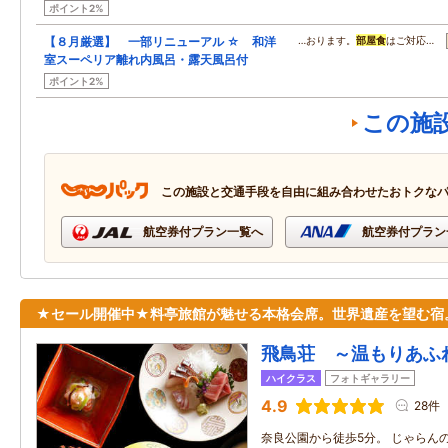
ポイント2%
【８月厳選】 一部リニューアル ☆ 和洋
…おります。
部屋食
はご対応…
室スーペリア離れ内風呂・露天風呂付
ポイント2%
この施
この施設と交通手段を自由に組み合わせたおトクな
航空券付プラン一覧へ
航空券付プラン
★セール開催中★料亭旅館が魅せる本格会席。世界遺産を望む宿
飛鳥荘 ～温もりあふ
ハイクラス
フォトギャラリー
4.9
28件
奈良公園から徒歩5分。 じゃらん