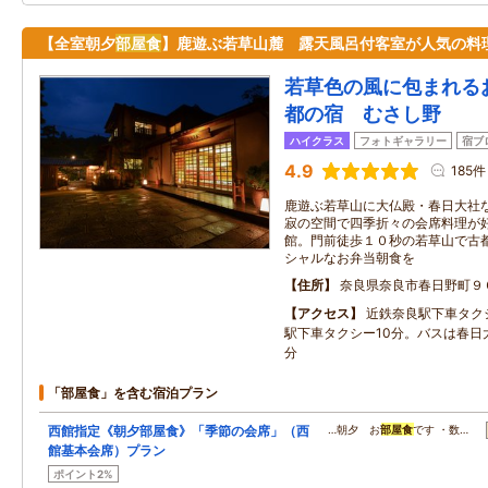
【全室朝夕
部屋食
】鹿遊ぶ若草山麓 露天風呂付客室が人気の料
若草色の風に包まれる
都の宿 むさし野
ハイクラス
フォトギャラリー
宿ブ
4.9
185件
鹿遊ぶ若草山に大仏殿・春日大社
寂の空間で四季折々の会席料理が
館。門前徒歩１０秒の若草山で古
シャルなお弁当朝食を
住所
奈良県奈良市春日野町９
アクセス
近鉄奈良駅下車タク
駅下車タクシー10分。バスは春日
分
「部屋食」を含む宿泊プラン
西館指定《朝夕部屋食》「季節の会席」（西
…朝夕 お
部屋食
です ・数…
館基本会席）プラン
ポイント2%