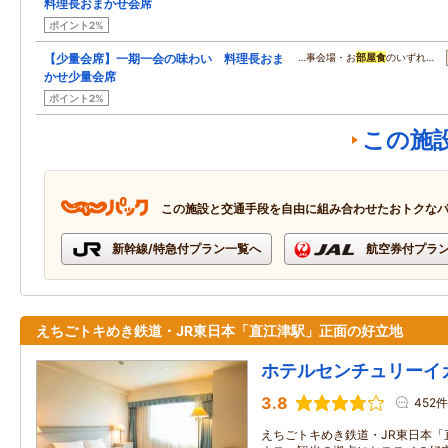
料理長おまかせ会席
ポイント2%
【少量会席】一期一会の味わい 料理長おま
…事会場・お
部屋食
のいずれ…
かせ少量会席
ポイント2%
この施
この施設と交通手段を自由に組み合わせたおトクな
新幹線/特急付プラン一覧へ
航空券付プラ
えちごトキめき鉄道・JR東日本「直江津駅」正面の好立地
ホテルセンチュリーイ
3.8
452件
えちごトキめき鉄道・JR東日本「