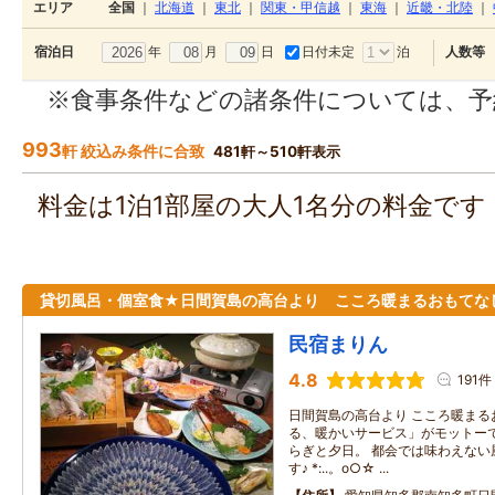
エリア
全国
｜
北海道
｜
東北
｜
関東・甲信越
｜
東海
｜
近畿・北陸
｜
年
月
日
日付未定
泊
宿泊日
人数等
※食事条件などの諸条件については、予
993
軒 絞込み条件に合致
481軒～510軒表示
料金は1泊1部屋の大人1名分の料金で
貸切風呂・個室食★日間賀島の高台より こころ暖まるおもてな
民宿まりん
4.8
191件
日間賀島の高台より こころ暖まる
る、暖かいサービス」がモットーで
らぎと夕日。 都会では味わえない
す♪ *:..。o○☆ ...