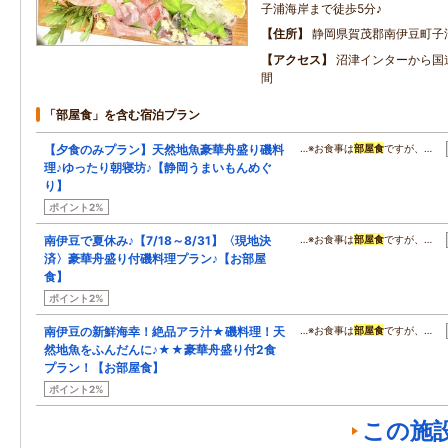
子浦海岸まで徒歩5分♪
住所
静岡県賀茂郡南伊豆町子
アクセス
沼津インターから国道
間
「部屋食」を含む宿泊プラン
【夕食のみプラン】天然地魚豪華舟盛り磯料
…※お食事は
部屋食
ですが、…
理♪ゆったり朝寝坊♪【静岡うまいもんめぐ
り】
ポイント2%
南伊豆で夏休み♪【7/18～8/31】〈現地決
…※お食事は
部屋食
ですが、…
済〉豪華舟盛り付磯料理プラン♪【お部屋
食】
ポイント2%
南伊豆の新鮮海幸！絶品アラ汁★磯料理！天
…※お食事は
部屋食
ですが、…
然地魚をふんだんに♪★★豪華舟盛り付2食
プラン！【お部屋食】
ポイント2%
この施