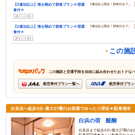
【2連泊以上】海を眺めて朝食プラン☆部屋
2連泊以上限定！朝食付きプ…
食付☆
ポイント2%
【2連泊以上】海を眺めて朝食プラン☆部屋
2連泊以上限定！朝食付きプ…
食付☆
ポイント2%
この施
この施設と交通手段を自由に組み合わせたおトクな
航空券付プラン一覧へ
航空券付プラン
白良浜へ徒歩3分♪最大27畳のお部屋でゆったり滞在★駐車場有
白浜の宿 醍醐
白良浜まで徒歩3分♪最大27畳の
駐車場完備★近くに飲食店やスー