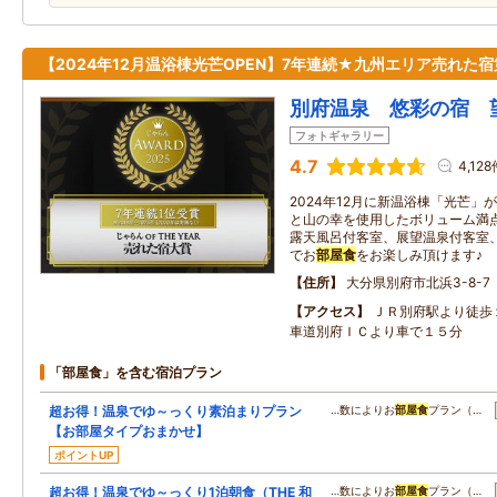
【2024年12月温浴棟光芒OPEN】7年連続★九州エリア売れた宿
別府温泉 悠彩の宿 
フォトギャラリー
4.7
4,128
2024年12月に新温浴棟「光芒
と山の幸を使用したボリューム満
露天風呂付客室、展望温泉付客室
でお
部屋食
をお楽しみ頂けます♪
住所
大分県別府市北浜3-8-7
アクセス
ＪＲ別府駅より徒歩
車道別府ＩＣより車で１５分
「部屋食」を含む宿泊プラン
超お得！温泉でゆ～っくり素泊まりプラン
…数によりお
部屋食
プラン（…
【お部屋タイプおまかせ】
ポイントUP
超お得！温泉でゆ～っくり1泊朝食（THE 和
…数によりお
部屋食
プラン（…