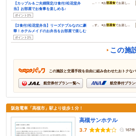
【カップル＆ご夫婦限定/2食付/松花堂弁
…・・ ※お
部屋食
でお楽し…
当】お部屋でお食事を楽しめる♪
ポイント2%
【2食付/松花堂弁当】リーズナブルなのに豪
…す。 ※お
部屋食
でお楽し…
華！ホテルメイドのお弁当をお部屋で楽しむ
ポイント2%
この施
この施設と交通手段を自由に組み合わせたおトクな
航空券付プラン一覧へ
航空券付プラン
阪急電車「高槻市」駅より徒歩１分！
高槻サンホテル
3.7
167件