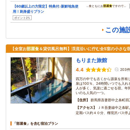
【60歳以上の方限定】特典付♪新鮮地魚使
…食ともにお
部屋食
ですので…
用！刺身盛りプラン
ポイント2%
この施
【全室お
部屋食
＆貸切風呂無料】渓流沿いに佇む全5室の小さな
もりまた旅館
4.4
203
四万の中でも古くから源泉を所有
泉は100％、24時間いつでも入
人が多く、気楽に過ごせる宿。年
いのも人気の一つ。
住所
群馬県吾妻郡中之条町四
アクセス
ＪＲ吾妻線中之条駅
定期バス約４０分、権現沢バス停
「部屋食」を含む宿泊プラン