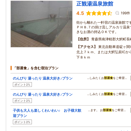
正観湯温泉旅館
4.5
199件
街から離れた一軒宿の温泉旅館で
ＰＨ８.７の掛け流しアルカリ温泉
きなお酒の持込ＯＫです。
住所
青森県南津軽郡大鰐町長
アクセス
東北自動車道碇ヶ関I
北上７ｋｍ、または大鰐弘前ICか
下８ｋｍ
「部屋食」を含む宿泊プラン
のんびり 湯ったり 温泉大好き♪プラン
…しみたくお
部屋食
をご希望…
ポイント2%
のんびり 湯ったり 温泉大好き♪プラン
…しみたくお
部屋食
をご希望…
ポイント2%
子供も大人も楽しくわいわい♪ お子様大歓
…ます。 お
部屋食
をご希望…
迎プラン
ポイント2%