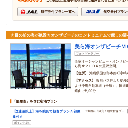
この施設と交通手段を自由に組み合わせたおトクな
航空券付プラン一覧へ
航空券付プラン
☆目の前の海が絶景☆オンザビーチのコンドミニアムで癒しの滞
美ら海オンザビーチＭ
フォトギャラリー
全室オーシャンビュー・オンザビー
ら海☆２ＬＤＫの贅沢空間。
住所
沖縄県国頭郡本部町字崎
アクセス
塩川バス停より徒歩
より沖縄自動車道（全線）、国道5
経由で約90分
「部屋食」を含む宿泊プラン
【2連泊以上】海を眺めて朝食プラン☆部屋
2連泊以上限定！朝食付きプ…
食付☆
ポイント2%