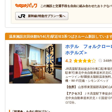
この施設と交通手段を自由に組み合わせたおトクな
新幹線/特急付プラン一覧へ
温泉施設次回休館9/14(月)駅近!E3系つばさルーム新設しています
ホテル フォルクロー
ホテルズ＞
4.2
348件
JR高畠駅直結徒歩0分東口駐車場
駐車可)東北中央自動車道米沢北IC
ューツイン有!隣接太陽館温泉無料
機・Wi-Fi完備・シモンズベッド
住所
山形県東置賜郡高畠町山
アクセス
ＪＲ高畠駅下車徒歩
北中央自動車道米沢北ＩＣ国道13
ロ12分。
「部屋食」を含む宿泊プラン