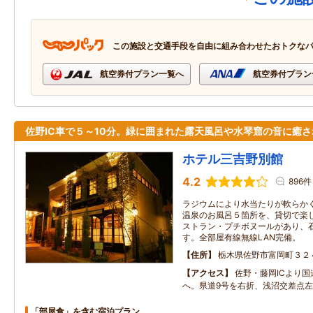
この施設と交通手段を自由に組み合わせたおトクな
航空券付プラン一覧へ
航空券付プラン
佐野IC車で５～10分。緑に囲まれた露天風呂や水琴窟の音に癒さ
ホテル三吉野別館
4.2
896件
ラジウムにより水当たりが軟らか
温泉のお風呂５箇所を、貸切で楽
ストラン・プチボヌールがあり、
す。全部屋有線無線LAN完備。
住所
栃木県佐野市富岡町３２
アクセス
佐野・藤岡ICより国
へ。県道9号を右折、浅沼交差点
「部屋食」を含む宿泊プラン