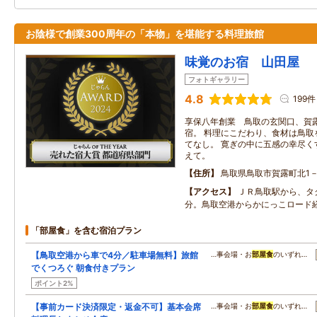
お陰様で創業300周年の「本物」を堪能する料理旅館
味覚のお宿 山田屋
フォトギャラリー
4.8
199件
享保八年創業 鳥取の玄関口、賀
宿。 料理にこだわり、食材は鳥取
てなし。 寛ぎの中に五感の幸尽く
えて。
住所
鳥取県鳥取市賀露町北1－
アクセス
ＪＲ鳥取駅から、タ
分。鳥取空港からかにっこロード
「部屋食」を含む宿泊プラン
【鳥取空港から車で4分／駐車場無料】旅館
…事会場・お
部屋食
のいずれ…
でくつろぐ 朝食付きプラン
ポイント2%
【事前カード決済限定・返金不可】基本会席
…事会場・お
部屋食
のいずれ…