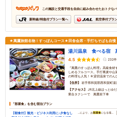
この施設と交通手段を自由に組み合わせたおトクな
新幹線/特急付プラン一覧へ
航空券付プラ
★萬鷹旅館名物！すっぽんコース★田舎会席・手打ちそばも自慢
湯川温泉 食べる宿 
4.5
232件
『萬鷹のすっぽん料理』高級食材
しめるフルコース。手打蕎麦や山
の料理も人気！☆貸切温泉でのん
住所
岩手県和賀郡西和賀町湯川5
アクセス
JR北上線ほっとゆ
乗合タクシーで 萬鷹前下車
「部屋食」を含む宿泊プラン
【朝食付】観光・ビジネス利用に♪夕食なし
…により、お
部屋食
になる場…