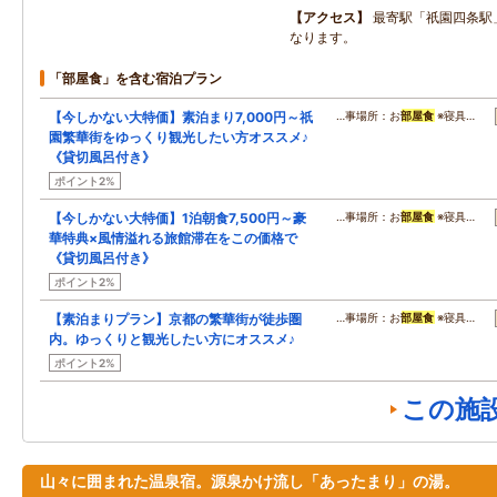
アクセス
最寄駅「祇園四条駅
なります。
「部屋食」を含む宿泊プラン
【今しかない大特価】素泊まり7,000円～祇
…事場所：お
部屋食
※寝具…
園繁華街をゆっくり観光したい方オススメ♪
《貸切風呂付き》
ポイント2%
【今しかない大特価】1泊朝食7,500円～豪
…事場所：お
部屋食
※寝具…
華特典×風情溢れる旅館滞在をこの価格で
《貸切風呂付き》
ポイント2%
【素泊まりプラン】京都の繁華街が徒歩圏
…事場所：お
部屋食
※寝具…
内。ゆっくりと観光したい方にオススメ♪
ポイント2%
この施
山々に囲まれた温泉宿。源泉かけ流し「あったまり」の湯。