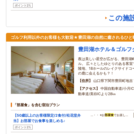
ポイント2%
この施
ゴルフ利用以外のお客様も大歓迎★豊田湖の自然に癒されるひと
豊田湖ホテル＆ゴルフ
夜は美しい星空が広がる、豊田湖
ル。 広々としたゆとりのある客室
陵地、18ホールのレイクサイドコ
の鹿に会えるかも？！
住所
山口県下関市豊田町地吉
アクセス
中国自動車道/小月I
動車道/美祢ICより28㎞
「部屋食」を含む宿泊プラン
【50歳以上のお客様限定/2食付/松花堂弁
…・・ ※お
部屋食
でお楽し…
当】お部屋でお食事を楽しめる♪
ポイント2%