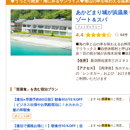
◆うっとり絶景・海に昇るサンライズ◆海山の幸を味わえる温泉
あかどまり城が浜温泉
ゾート＆スパ
フォトギャラリー
4.4
64件
■海の幸と山の幸を味わえるお料理
でリラックス ■自然休暇村と呼ばれ
歩！目の前が城が浜海水浴場 ■佐
住所
新潟県佐渡市三川２９１
アクセス
【両津港】当ホテル
の「レンタカー」および「おけさ
ご利用いただけます
「部屋食」を含む宿泊プラン
【連泊×早期予約60日前】朝食付が15％OFF
…ます ※お
部屋食
のご用意…
｜ビジネス出張やお気軽宿泊に！ホカホカご
飯の和朝食
ポイントUP
【連泊で価格お得に！】朝食付10％OFF｜佐
…ます ※お
部屋食
のご用意…