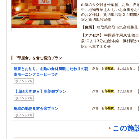
山陰のタグ付き松葉蟹、お魚、自
牛、地物野菜 おいしいお食事をお
のお客様は、貸切風呂等２４時間入
室と貸切風呂完備
住所
鳥取県鳥取市気高町勝見
アクセス
中国道作用JC山陰
泉I,Cより3分/山陰本線・浜村駅
駅から車で３０分
「部屋食」を含む宿泊プラン
温泉とお泊り。山陰の食材満載こだわりの朝
夕食：お
部屋食
、またはお食…
食モーニングコーヒーつき
ポイント2%
【山陰大周遊★】生姜鍋プラン
夕食：お
部屋食
、またはお食…
ポイント2%
鳥取の地物食材会席プラン
夕食：お
部屋食
、またはお食…
ポイント2%
この施