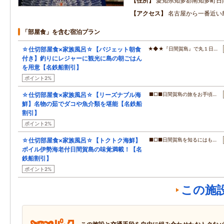
住所
愛知県知多郡南知多町日
アクセス
名古屋から一番近い
「部屋食」を含む宿泊プラン
☆仕切部屋食×家族風呂☆【バジェット朝食
★◆★『日間賀島』で丸１日…
付き】釣りにレジャーに観光に島の朝ごはん
を用意【名鉄船割引】
ポイント2%
☆仕切部屋食×家族風呂☆【リーズナブル海
■□■日間賀島の旅をお手頃…
鮮】名物の茹でダコや魚介類を堪能【名鉄船
割引】
ポイント2%
☆仕切部屋食×家族風呂☆【トクトク海鮮】
■□■日間賀島を知るにはも…
ボイル伊勢海老付日間賀島の味覚満載！【名
鉄船割引】
ポイント2%
この施