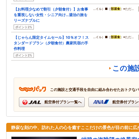
【お料理少なめで割引（夕朝食付）】お食事
…イル）■［
部屋食
］※ただ…
を重視しない女性・シニア向け…湯治の旅を
リーズナブルに
ポイント2%
【じゃらん限定タイムセール】10％オフ！ス
…イル）■［
部屋食
］※ただ…
タンダードプラン（夕朝食付）農家民宿の手
作料理
ポイント2%
この施
この施設と交通手段を自由に組み合わせたおトクな
航空券付プラン一覧へ
航空券付プラン
静寂な刻の中、訪れた人の心を癒すここだけの景色が目の前に広