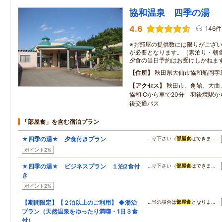
協和温泉 四季の湯
4.6
146件
※お部屋の提供数には限りがござい
が必要となります。（素泊り・朝
夕食の当日予約はお受けしかねま
住所
秋田県大仙市協和船岡字
アクセス
秋田市、角館、大曲
協和ICから車で20分 羽後境駅
後交通バス
「部屋食」を含む宿泊プラン
★四季の湯★ 夕食付きプラン
…り下さい（
部屋食
はできま…
ポイント2%
★四季の湯★ ビジネスプラン １泊2食付
…り下さい（
部屋食
はできま…
き
ポイント2%
【期間限定】【２泊以上のご利用】 ◆湯治
…当の場合は
部屋食
となりま…
プラン（天然温泉をゆったり満喫・1日３食
付）