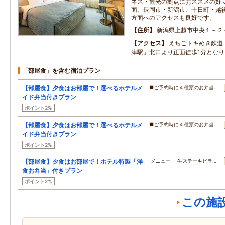
ネス・観光の拠点におススメの好
面、長岡市・新潟市、十日町・越
方面へのアクセスも良好です。
住所
新潟県上越市中央１－２
アクセス
えちごトキめき鉄道
津駅」北口より正面徒歩1分となり
「部屋食」を含む宿泊プラン
【部屋食】夕食はお部屋で！選べるホテルメ
■ご予約時に４種類のお弁当…
イド弁当付きプラン
ポイント2%
【部屋食】夕食はお部屋で！選べるホテルメ
■ご予約時に４種類のお弁当…
イド弁当付きプラン
ポイント2%
【部屋食】夕食はお部屋で！ホテル特製「洋
メニュー 牛ステーキピラ…
食お弁当」付きプラン
ポイント2%
この施