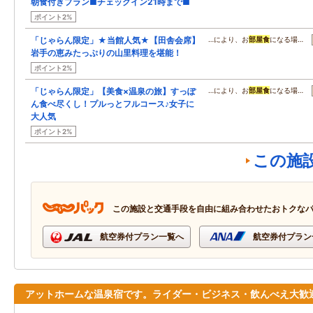
朝食付きプラン■チェックイン21時まで■
ポイント2%
「じゃらん限定」★当館人気★【田舎会席】
…により、お
部屋食
になる場…
岩手の恵みたっぷりの山里料理を堪能！
ポイント2%
「じゃらん限定」【美食×温泉の旅】すっぽ
…により、お
部屋食
になる場…
ん食べ尽くし！プルっとフルコース♪女子に
大人気
ポイント2%
この施
この施設と交通手段を自由に組み合わせたおトクな
航空券付プラン一覧へ
航空券付プラン
アットホームな温泉宿です。ライダー・ビジネス・飲んべえ大歓