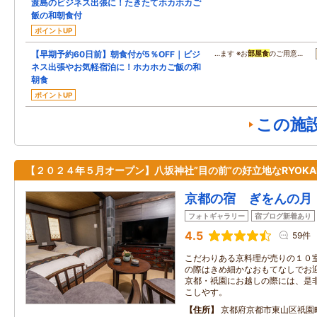
渡島のビジネス出張に！たきたてホカホカご
飯の和朝食付
ポイントUP
【早期予約60日前】朝食付が5％OFF｜ビジ
…ます ※お
部屋食
のご用意…
ネス出張やお気軽宿泊に！ホカホカご飯の和
朝食
ポイントUP
この施
【２０２４年５月オープン】八坂神社”目の前”の好立地なRYOKA
京都の宿 ぎをんの月
フォトギャラリー
宿ブログ新着あり
4.5
59件
こだわりある京料理が売りの１０室
の際はきめ細かなおもてなしでお
京都・祇園にお越しの際には、是非
こしやす。
住所
京都府京都市東山区祇園