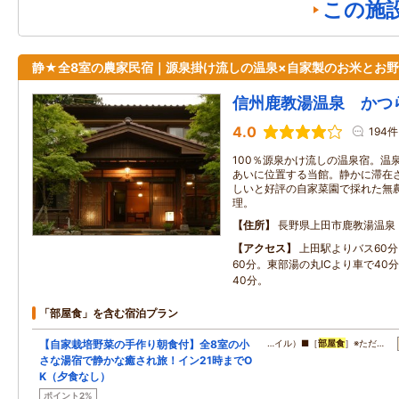
この施
静★全8室の農家民宿｜源泉掛け流しの温泉×自家製のお米とお
信州鹿教湯温泉 かつ
4.0
194件
100％源泉かけ流しの温泉宿。温泉
あいに位置する当館。静かに滞在さ
しいと好評の自家菜園で採れた無
理。
住所
長野県上田市鹿教湯温泉
アクセス
上田駅よりバス60
60分。東部湯の丸ICより車で40
40分。
「部屋食」を含む宿泊プラン
【自家栽培野菜の手作り朝食付】全8室の小
…イル）■［
部屋食
］※ただ…
さな湯宿で静かな癒され旅！イン21時までO
K（夕食なし）
ポイント2%