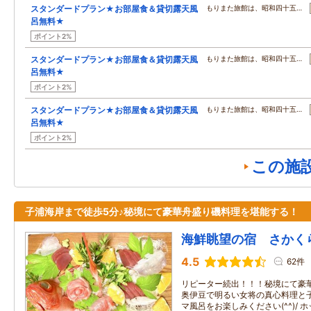
スタンダードプラン★お部屋食＆貸切露天風
もりまた旅館は、昭和四十五…
呂無料★
ポイント2%
スタンダードプラン★お部屋食＆貸切露天風
もりまた旅館は、昭和四十五…
呂無料★
ポイント2%
スタンダードプラン★お部屋食＆貸切露天風
もりまた旅館は、昭和四十五…
呂無料★
ポイント2%
この施
子浦海岸まで徒歩5分♪秘境にて豪華舟盛り磯料理を堪能する！
海鮮眺望の宿 さかく
4.5
62件
リピーター続出！！！秘境にて豪
奥伊豆で明るい女将の真心料理と
マ風呂をお楽しみください(^^)/