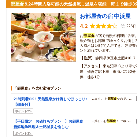
部屋食
＆24時間入浴可能の天然掛流し温泉を堪能 海まで徒歩3
お部屋食の宿 中浜屋
4.2
226件
お
部屋食
の宿で自慢の料理に舌鼓
魚介類をお部屋でゆっくりお愉し
大風呂は24時間入浴でき、効能豊
ンと溢れています。
住所
静岡県伊豆市土肥410-7
アクセス
東名沼津ICより車で
道 修善寺駅下車 東海バス50分
停 徒歩1分
「部屋食」を含む宿泊プラン
21時到着OK！天然温泉かけ流しでほっこり♪
…ます。 お
部屋食
なので、…
【朝食付】
ポイント2%
【平日限定 お値打ちプラン！】お部屋食
…嬉しいお
部屋食
！ ごゆっ…
新鮮地魚料理＆土肥温泉を愉しむ
ポイント2%