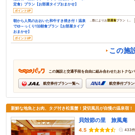
定食）プラン【お部屋タイプおまかせ】
ポイントUP
朝から人気のおおいた和牛すき焼き付！温泉
…数によりお
部屋食
プラン（…
でゆ～っくり1泊朝食プラン【お部屋タイプ
おまかせ】
ポイントUP
この施
この施設と交通手段を自由に組み合わせたおトクな
航空券付プラン一覧へ
航空券付プラン
新鮮な地魚とお肉、タグ付き松葉蟹！貸切風呂が自慢の温泉宿！
貝殻節の里 旅風庵
4.5
433