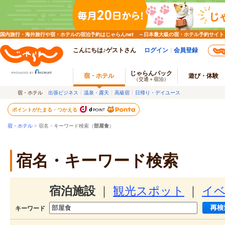
国内旅行・海外旅行や宿・ホテルの宿泊予約はじゃらんnet ～日本最大級の宿・ホテル予約サイト
こんにちは♪ゲストさん
ログイン
会員登録
じゃらんパック
宿・ホテル
遊び・体験
（交通＋宿泊）
宿・ホテル
出張ビジネス
温泉・露天
高級宿
日帰り・デイユース
ポイントがたまる・つかえる
宿・ホテル
> 宿名・キーワード検索（
部屋食
）
宿名・キーワード検索
宿泊施設
｜
観光スポット
｜
イ
キーワード