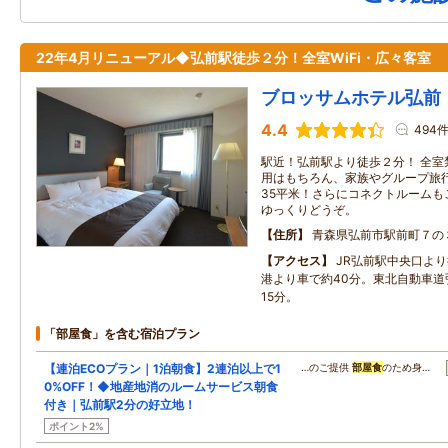
22年4月リニューアル◆弘前駅徒歩２分！全室WiFi・広々客室
ブロッサムホテル弘前
4.4
494
駅近！弘前駅より徒歩２分！ 全室禁
用はもちろん、家族やグループ旅行
35平米！さらにコネクトルームも
ゆっくりどうぞ。
住所
青森県弘前市駅前町７の
アクセス
JR弘前駅中央口よ
港より車で約40分。東北自動車道弘
15分。
「部屋食」を含む宿泊プラン
【連泊ECOプラン｜1泊朝食】2連泊以上で1
…のご提供
部屋食
のため身…
0%OFF！◆地産地消のルームサービス朝食
付き｜弘前駅2分の好立地！
ポイント2%