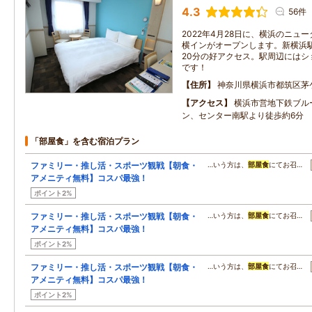
4.3
56件
2022年4月28日に、横浜のニュ
横インがオープンします。新横浜駅
20分の好アクセス。駅周辺にはシ
です！
住所
神奈川県横浜市都筑区茅
アクセス
横浜市営地下鉄ブル
ン、センター南駅より徒歩約6分
「部屋食」を含む宿泊プラン
ファミリー・推し活・スポーツ観戦【朝食・
…いう方は、
部屋食
にてお召…
アメニティ無料】コスパ最強！
ポイント2%
ファミリー・推し活・スポーツ観戦【朝食・
…いう方は、
部屋食
にてお召…
アメニティ無料】コスパ最強！
ポイント2%
ファミリー・推し活・スポーツ観戦【朝食・
…いう方は、
部屋食
にてお召…
アメニティ無料】コスパ最強！
ポイント2%