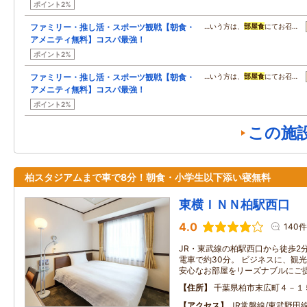
ポイント2%
ファミリー・推し活・スポーツ観戦【朝食・
…いう方は、
部屋食
にてお召…
アメニティ無料】コスパ最強！
ポイント2%
ファミリー・推し活・スポーツ観戦【朝食・
…いう方は、
部屋食
にてお召…
アメニティ無料】コスパ最強！
ポイント2%
この施
柏スタジアムまで車で8分！朝食・小学生以下添い寝無料
東横ＩＮＮ柏駅西口
4.0
140件
JR・東武線の柏駅西口から徒歩2
電車で約30分。 ビジネスに、観
安心なお部屋をリーズナブルにご
住所
千葉県柏市末広町４－１
アクセス
JR常磐線/東武野田