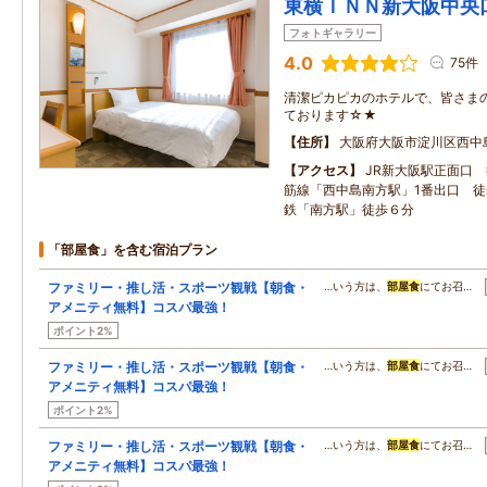
東横ＩＮＮ新大阪中央
フォトギャラリー
4.0
75件
清潔ピカピカのホテルで、皆さま
ております☆★
住所
大阪府大阪市淀川区西中
アクセス
JR新大阪駅正面口
筋線「西中島南方駅」1番出口 徒
鉄「南方駅」徒歩６分
「部屋食」を含む宿泊プラン
ファミリー・推し活・スポーツ観戦【朝食・
…いう方は、
部屋食
にてお召…
アメニティ無料】コスパ最強！
ポイント2%
ファミリー・推し活・スポーツ観戦【朝食・
…いう方は、
部屋食
にてお召…
アメニティ無料】コスパ最強！
ポイント2%
ファミリー・推し活・スポーツ観戦【朝食・
…いう方は、
部屋食
にてお召…
アメニティ無料】コスパ最強！