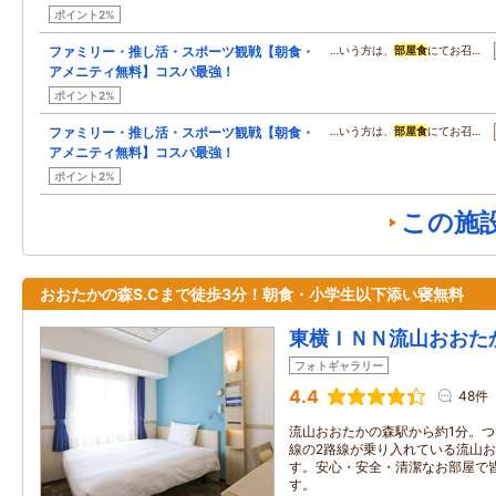
ポイント2%
ファミリー・推し活・スポーツ観戦【朝食・
…いう方は、
部屋食
にてお召…
アメニティ無料】コスパ最強！
ポイント2%
ファミリー・推し活・スポーツ観戦【朝食・
…いう方は、
部屋食
にてお召…
アメニティ無料】コスパ最強！
ポイント2%
この施
おおたかの森S.Cまで徒歩3分！朝食・小学生以下添い寝無料
東横ＩＮＮ流山おおた
フォトギャラリー
4.4
48件
流山おおたかの森駅から約1分。
線の2路線が乗り入れている流山
す。安心・安全・清潔なお部屋で
す。