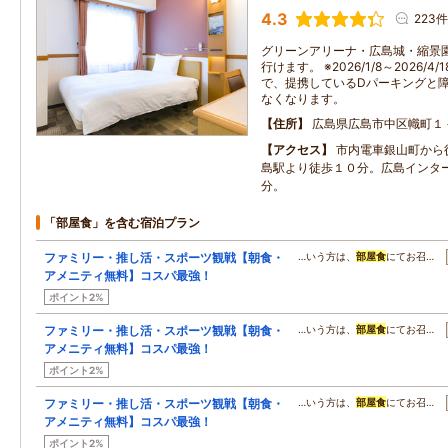
4.3
223件
グリーンアリーナ・広島城・縮景
行けます。 ※2026/1/8～2026
で、提携しているDパーキングと
なくなります。
住所
広島県広島市中区幟町１
アクセス
市内電車銀山町から
島駅より徒歩１０分。広島インタ
分。
「部屋食」を含む宿泊プラン
ファミリー・推し活・スポーツ観戦【朝食・
…いう方は、
部屋食
にてお召…
アメニティ無料】コスパ最強！
ポイント2%
ファミリー・推し活・スポーツ観戦【朝食・
…いう方は、
部屋食
にてお召…
アメニティ無料】コスパ最強！
ポイント2%
ファミリー・推し活・スポーツ観戦【朝食・
…いう方は、
部屋食
にてお召…
アメニティ無料】コスパ最強！
ポイント2%