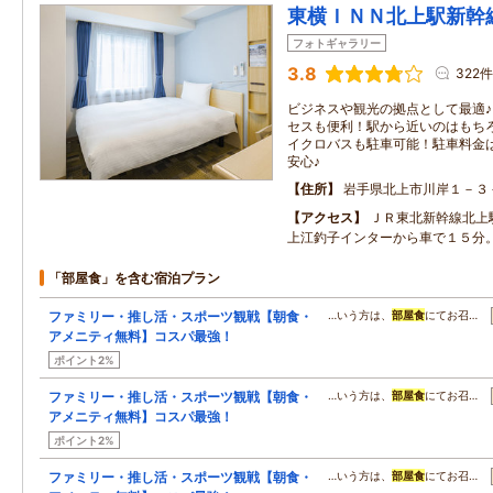
東横ＩＮＮ北上駅新幹
フォトギャラリー
3.8
322件
ビジネスや観光の拠点として最適♪
セスも便利！駅から近いのはもち
イクロバスも駐車可能！駐車料金
安心♪
住所
岩手県北上市川岸１－３
アクセス
ＪＲ東北新幹線北上
上江釣子インターから車で１５分
「部屋食」を含む宿泊プラン
ファミリー・推し活・スポーツ観戦【朝食・
…いう方は、
部屋食
にてお召…
アメニティ無料】コスパ最強！
ポイント2%
ファミリー・推し活・スポーツ観戦【朝食・
…いう方は、
部屋食
にてお召…
アメニティ無料】コスパ最強！
ポイント2%
ファミリー・推し活・スポーツ観戦【朝食・
…いう方は、
部屋食
にてお召…