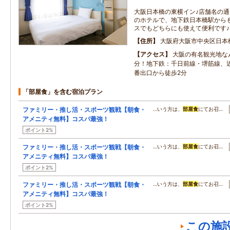
大阪日本橋の東横イン♪店舗名の
のホテルで、地下鉄日本橋駅から
スでもどちらにも使えて便利です♪
住所
大阪府大阪市中央区日本
アクセス
大阪の有名観光地な
分！地下鉄：千日前線・堺筋線、
番出口から徒歩2分
「部屋食」を含む宿泊プラン
ファミリー・推し活・スポーツ観戦【朝食・
…いう方は、
部屋食
にてお召…
アメニティ無料】コスパ最強！
ポイント2%
ファミリー・推し活・スポーツ観戦【朝食・
…いう方は、
部屋食
にてお召…
アメニティ無料】コスパ最強！
ポイント2%
ファミリー・推し活・スポーツ観戦【朝食・
…いう方は、
部屋食
にてお召…
アメニティ無料】コスパ最強！
ポイント2%
この施