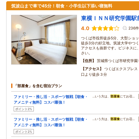
筑波山まで車で45分！朝食・小学生以下添い寝無料
東横ＩＮＮ研究学園駅
4.0
236件
つくば市役所徒歩5分、大型ショッ
徒歩3分の好立地。筑波大学やつ
アクセスも抜群です。ビジネスに
さい。
住所
茨城県つくば市研究学園
アクセス
つくばエクスプレス
口より徒歩３分
「部屋食」を含む宿泊プラン
ファミリー・推し活・スポーツ観戦【朝食・
…いう方は、
部屋食
にてお召…
アメニティ無料】コスパ最強！
ポイント2%
ファミリー・推し活・スポーツ観戦【朝食・
…いう方は、
部屋食
にてお召…
アメニティ無料】コスパ最強！
ポイント2%