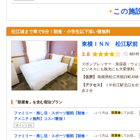
この施
松江城まで車で5分！朝食・小学生以下添い寝無料
東横ＩＮＮ 松江駅前
3.8
861件
ズボンプレッサー・加湿器・ウォ
ビジネスにも観光にも大変便利。
住所
島根県松江市朝日町498-
アクセス
ＪＲ松江駅北口を出
歩２分
「部屋食」を含む宿泊プラン
ファミリー・推し活・スポーツ観戦【朝食・
…いう方は、
部屋食
にてお召…
アメニティ無料】コスパ最強！
ポイント2%
ファミリー・推し活・スポーツ観戦【朝食・
…いう方は、
部屋食
にてお召…