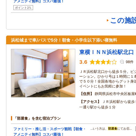
アメニティ無料】コスパ最強！
ポイント2%
この施
浜松城まで車/バスで5分！朝食・小学生以下添い寝無料
東横ＩＮＮ浜松駅北口
3.6
98件
ＪＲ浜松駅北口から徒歩５分。ビ
ーション。ひかり号は１時間に１
で５０分！全国各地からグット身
イベントにもお気軽に参加！
住所
静岡県浜松市中央区板屋
アクセス
ＪＲ浜松駅から徒歩
一通り駅から徒歩１分
「部屋食」を含む宿泊プラン
ファミリー・推し活・スポーツ観戦【朝食・
…いう方は、
部屋食
にてお召…
アメニティ無料】コスパ最強！