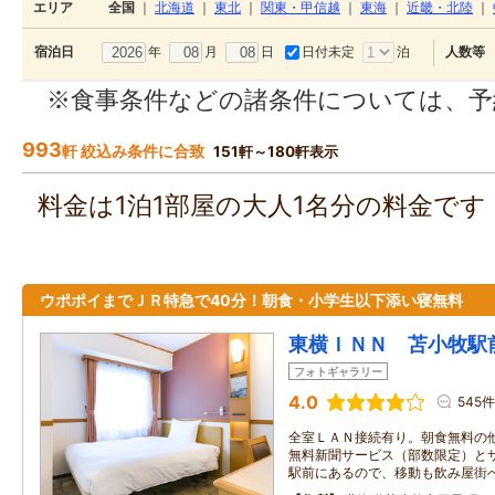
エリア
全国
｜
北海道
｜
東北
｜
関東・甲信越
｜
東海
｜
近畿・北陸
｜
年
月
日
日付未定
泊
宿泊日
人数等
※食事条件などの諸条件については、予
993
軒 絞込み条件に合致
151軒～180軒表示
料金は1泊1部屋の大人1名分の料金で
ウポポイまでＪＲ特急で40分！朝食・小学生以下添い寝無料
東横ＩＮＮ 苫小牧駅
フォトギャラリー
4.0
545件
全室ＬＡＮ接続有り。朝食無料の
無料新聞サービス（部数限定）とサ
駅前にあるので、移動も飲み屋街