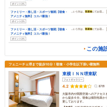
ポイント2%
ファミリー・推し活・スポーツ観戦【朝食・
…いう方は、
部屋食
にてお召…
アメニティ無料】コスパ最強！
ポイント2%
ファミリー・推し活・スポーツ観戦【朝食・
…いう方は、
部屋食
にてお召…
アメニティ無料】コスパ最強！
ポイント2%
この施
フェニーチェ堺まで徒歩10分！朝食・小学生以下添い寝無料
東横ＩＮＮ堺東駅
フォトギャラリー
4.2
87件
大阪市内や関西空港へのアクセス
から徒歩６分。朝食は個別包装か
更しております。