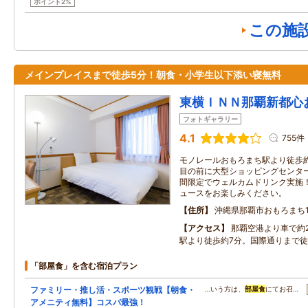
ポイント2%
この施
メインプレイスまで徒歩5分！朝食・小学生以下添い寝無料
東横ＩＮＮ那覇新都心
フォトギャラリー
4.1
755件
モノレールおもろまち駅より徒歩約
目の前に大型ショッピングセンタ
間限定でウェルカムドリンク実施
ュースをお楽しみください。
住所
沖縄県那覇市おもろまち1-
アクセス
那覇空港より車で約
駅より徒歩約7分。国際通りまで徒
「部屋食」を含む宿泊プラン
ファミリー・推し活・スポーツ観戦【朝食・
…いう方は、
部屋食
にてお召…
アメニティ無料】コスパ最強！