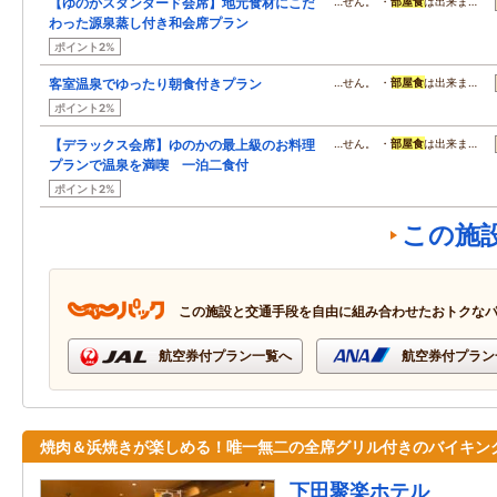
【ゆのかスタンダード会席】地元食材にこだ
…せん。 ・
部屋食
は出来ま…
わった源泉蒸し付き和会席プラン
ポイント2%
客室温泉でゆったり朝食付きプラン
…せん。 ・
部屋食
は出来ま…
ポイント2%
【デラックス会席】ゆのかの最上級のお料理
…せん。 ・
部屋食
は出来ま…
プランで温泉を満喫 一泊二食付
ポイント2%
この施
この施設と交通手段を自由に組み合わせたおトクな
航空券付プラン一覧へ
航空券付プラン
焼肉＆浜焼きが楽しめる！唯一無二の全席グリル付きのバイキン
下田聚楽ホテル