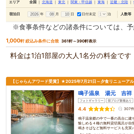
エリア
全国
｜
北海道
｜
東北
｜
関東・甲信越
｜
東海
｜
近畿・北陸
｜
年
月
日
日付未定
泊
宿泊日
人数等
※食事条件などの諸条件については、予
1,000
軒 絞込み条件に合致
361軒～390軒表示
料金は1泊1部屋の大人1名分の料金で
【じゃらんアワード受賞】★2025年7月21日～夕食リニューア
鳴子温泉 湯元 吉祥
フォトギャラリー
宿ブログ新着あり
4.4
307
鳴子温泉郷の中で一番の高台に建
愉しめる４種の無料貸切風呂が自慢
鳴きそばなど無料サービスも充実♪