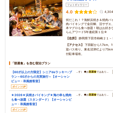
フォトギャラリー
4.0
4,30
何だこれ！？海鮮浜焼き＆焼肉バイ
肉バイキングで金目鯛、活サザエ
本マグロも食べ放題！朝はお好き
らんアワード5年連続第１位☆
住所
静岡県下田市柿崎２１－
アクセス
下田駅から1.7km。
迎バス有り。東名沼津ICより75k
付駐車場有。
「部屋食」を含む宿泊プラン
【60才以上の方限定】シニアdeラッキー♪プ
…す） ●お
部屋食
ではあり…
ラン～60才からの充実旅行～【オーシャン
ビュー・和風館客室】
ポイントUP
★2026★浜焼きバイキング★海の幸も焼肉
…す。 ●お
部屋食
ではあり…
も食べ放題（スタンダード）【オーシャンビ
ュー・和風館客室】
ポイントUP