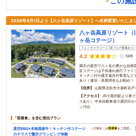
この施
2026年4月1日より【八ヶ岳高原リゾート】へ名称変更いたしま
八ヶ岳高原リゾート（旧：
ヶ岳コテージ）
フォトギャラリー
宿ブログ新着あり
4.2
59件
満天の星空で八ヶ岳の豊かな自然
定コテージは子供連れ旅行ファミ
キッチン付や露天風呂付客室など
あり｜連泊・長期滞在もお勧め！
住所
山梨県北杜市大泉町谷戸
アクセス
JR小淵沢駅より車で
スあり） 中央自動車道小淵沢IC
ン15分
「部屋食」を含む宿泊プラン
星空BBQ×本格国産牛！キッチン付コテージ
…の場合：お
部屋食
をご用意…
のテラスで贅沢グランピング体験