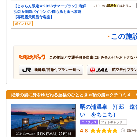
【じゃらん限定★2026サマープラン】海鮮
…す） ※お
部屋食
ではあり…
浜焼＆焼肉バイキング♪肉も魚も食べ放題
【専用露天風呂付客室】
ポイントUP
この施
この施設と交通手段を自由に組み合わせたおトクな
新幹線/特急付プラン一覧へ
航空券付プラ
絶景の湯に身をゆだねる至福のひととき≪鞆の浦≫クチコミ４．
鞆の浦温泉 汀邸 遠
い をちこち）
ハイクラス
フォトギャラリー
4.8
357件