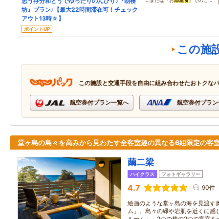
思う存分和どうでゆったりのんびり♪『朝寝
…または『お
部屋食
』でのご…
坊』プラン♪【最大22時間滞在可！チェック
アウト13時☆】
ポイントUP
この施
この施設と交通手段を自由に組み合わせたおトクな
航空券付プラン一覧へ
航空券付プラン
堂ヶ島の島々を高みから見わたす全客室趣の異なる6組限定の客
繭二梁
ハイクラス
フォトギャラリー
4.7
90件
絵画のような堂ヶ島の海を見渡す
ム」。島々の緑や岩肌を近くに感
ルーム」。2つの棟の2つの客室を