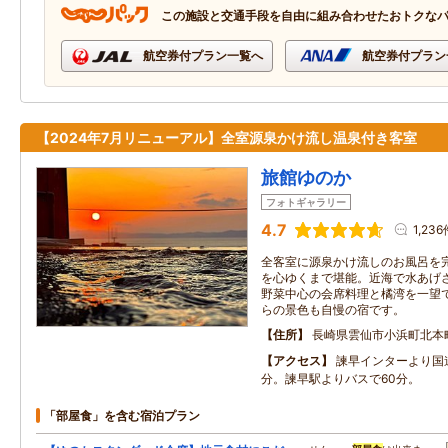
この施設と交通手段を自由に組み合わせたおトクな
航空券付プラン一覧へ
航空券付プラン
【2024年7月リニューアル】全室源泉かけ流し温泉付き客室
旅館ゆのか
フォトギャラリー
4.7
1,236
全客室に源泉かけ流しのお風呂を
を心ゆくまで堪能。近海で水あげ
野菜中心の会席料理と橘湾を一望
らの景色も自慢の宿です。
住所
長崎県雲仙市小浜町北本町9
アクセス
諫早インターより国道
分。諫早駅よりバスで60分。
「部屋食」を含む宿泊プラン