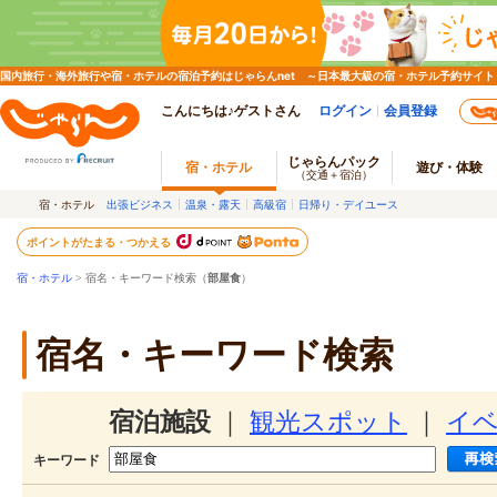
国内旅行・海外旅行や宿・ホテルの宿泊予約はじゃらんnet ～日本最大級の宿・ホテル予約サイト
こんにちは♪ゲストさん
ログイン
会員登録
じゃらんパック
宿・ホテル
遊び・体験
（交通＋宿泊）
宿・ホテル
出張ビジネス
温泉・露天
高級宿
日帰り・デイユース
ポイントがたまる・つかえる
宿・ホテル
> 宿名・キーワード検索（
部屋食
）
宿名・キーワード検索
宿泊施設
｜
観光スポット
｜
イ
キーワード