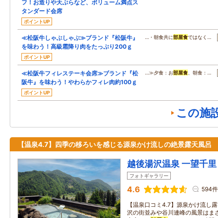
フ！お造りや天ぷらなど、ボリューム満点ス
タンダード会席
ポイントUP
≪松阪牛しゃぶしゃぶ≫ブランド『松阪牛』
…・朝食共に
部屋食
ではなく…
を味わう！高級霜降り肉をたっぷり200ｇ
ポイントUP
≪松阪牛フィレステーキ会席≫ブランド『松
…≫夕食：お
部屋食
、朝食：…
阪牛』を味わう！やわらかフィレ肉約100ｇ
ポイントUP
この施
【温泉4.7】四季の移ろいを感じる源泉かけ流しの絶景露天風呂
越後湯沢温泉 一望千里
フォトギャラリー
4.6
594件
【温泉口コミ4.7】源泉かけ流し
沢の街並みや谷川連峰の風景はまさ