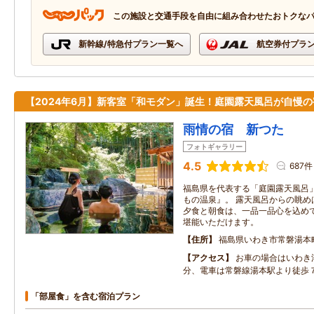
この施設と交通手段を自由に組み合わせたおトクな
新幹線/特急付プラン一覧へ
航空券付プラ
【2024年6月】新客室「和モダン」誕生！庭園露天風呂が自慢の
雨情の宿 新つた
フォトギャラリー
4.5
687件
福島県を代表する「庭園露天風呂
もの温泉』。 露天風呂からの眺め
夕食と朝食は、一品一品心を込め
堪能いただけます。
住所
福島県いわき市常磐湯本
アクセス
お車の場合はいわき
分、電車は常磐線湯本駅より徒歩
「部屋食」を含む宿泊プラン