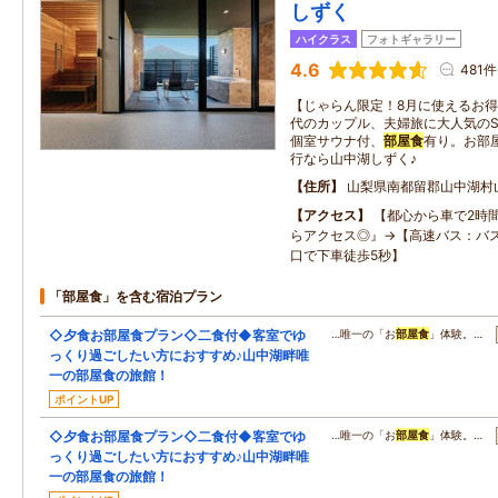
しずく
ハイクラス
フォトギャラリー
4.6
481件
【じゃらん限定！8月に使えるお得
代のカップル、夫婦旅に大人気のS
個室サウナ付、
部屋食
有り。お部
行なら山中湖しずく♪
住所
山梨県南都留郡山中湖村
アクセス
【都心から車で2時
らアクセス◎』→【高速バス：バ
口で下車徒歩5秒】
「部屋食」を含む宿泊プラン
◇夕食お部屋食プラン◇二食付◆客室でゆ
…唯一の「お
部屋食
」体験。…
っくり過ごしたい方におすすめ♪山中湖畔唯
一の部屋食の旅館！
ポイントUP
◇夕食お部屋食プラン◇二食付◆客室でゆ
…唯一の「お
部屋食
」体験。…
っくり過ごしたい方におすすめ♪山中湖畔唯
一の部屋食の旅館！