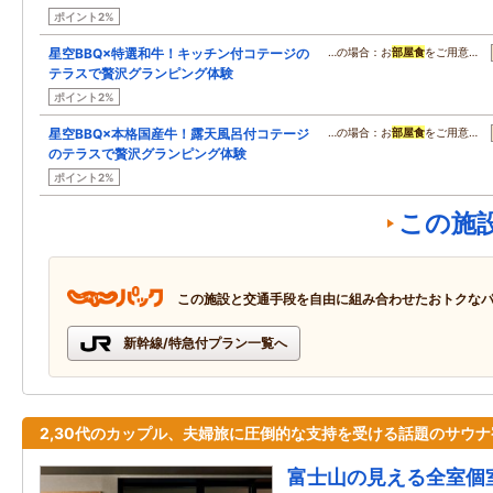
ポイント2%
星空BBQ×特選和牛！キッチン付コテージの
…の場合：お
部屋食
をご用意…
テラスで贅沢グランピング体験
ポイント2%
星空BBQ×本格国産牛！露天風呂付コテージ
…の場合：お
部屋食
をご用意…
のテラスで贅沢グランピング体験
ポイント2%
この施
この施設と交通手段を自由に組み合わせたおトクな
新幹線/特急付プラン一覧へ
2,30代のカップル、夫婦旅に圧倒的な支持を受ける話題のサウナ
富士山の見える全室