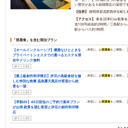
い贅沢がある６組様限定の湯宿で
住所
静岡県賀茂郡西伊豆町仁
アクセス
東名沼津IC(or新東
道136号経由約2時間／三島駅か
駅からバス約1時間
「部屋食」を含む宿泊プラン
【オールインクルーシブ】優雅なひとときを
…和室に、お
部屋食
をご満喫…
プライベートシエスタでの選べるエステ＆滞
在中ドリンク無料
ポイント2%
【最上級創作和洋懐石】伊豆の高級食材を愉
…和室に、お
部屋食
をご満喫…
しむ特別な晩餐 温泉露天風呂付客室から絶
景を一望
ポイント2%
【早割45】45日前迄のご予約で基本プラン
…和室に、お
部屋食
をご満喫…
がお得 絶景を望む客室と伊豆の創作和洋懐
石
ポイント2%