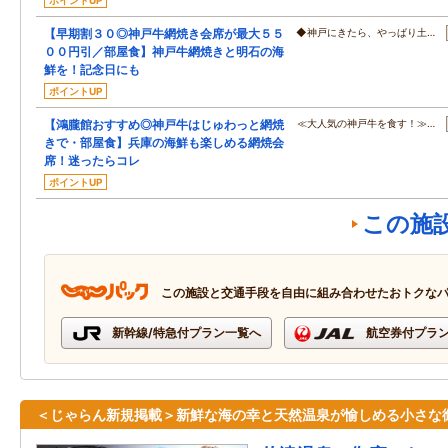
ポイントUP
【早期割３０◎神戸牛網焼き会席が最大５５
◆神戸にきたら、やっぱり土…
００円引／部屋食】神戸牛網焼きと明石の海
鮮を！記念日にも
ポイントUP
【鴻朧館おすすめ◎神戸牛はじゅわっと網焼
≪大人気の神戸牛を食す！≫…
きで・部屋食】兵庫の海鮮も楽しめる網焼会
席！迷ったらコレ
ポイントUP
この施
この施設と交通手段を自由に組み合わせたおトクな
新幹線/特急付プラン一覧へ
航空券付プラ
＜じゃらん新規掲載＞新鮮な海の幸と天然温泉が愉しめる小さな