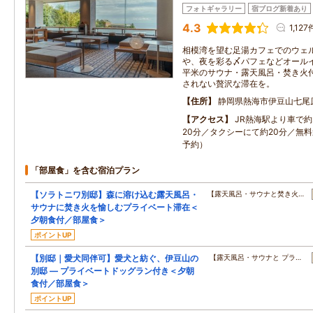
フォトギャラリー
宿ブログ新着あり
4.3
1,127
相模湾を望む足湯カフェでのウェ
や、夜を彩る〆パフェなどオールイ
平米のサウナ・露天風呂・焚き火
されない贅沢な滞在を。
住所
静岡県熱海市伊豆山七尾
アクセス
JR熱海駅より車で約
20分／タクシーにて約20分／無
予約）
「部屋食」を含む宿泊プラン
【ソラトニワ別邸】森に溶け込む露天風呂・
【露天風呂・サウナと焚き火…
サウナに焚き火を愉しむプライベート滞在＜
夕朝食付／部屋食＞
ポイントUP
【別邸｜愛犬同伴可】愛犬と紡ぐ、伊豆山の
【露天風呂・サウナと プラ…
別邸 ― プライベートドッグラン付き＜夕朝
食付／部屋食＞
ポイントUP