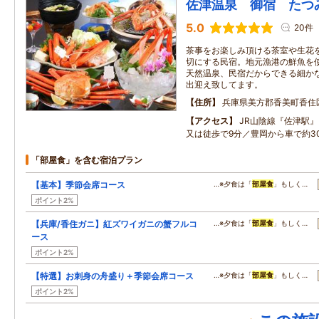
佐津温泉 御宿 たつ
5.0
20件
茶事をお楽しみ頂ける茶室や生花
切にする民宿。地元漁港の鮮魚を
天然温泉、民宿だからできる細か
出迎え致してます。
住所
兵庫県美方郡香美町香住区
アクセス
JR山陰線『佐津駅
又は徒歩で9分／豊岡から車で約3
「部屋食」を含む宿泊プラン
【基本】季節会席コース
…※夕食は「
部屋食
」もしく…
ポイント2%
【兵庫/香住ガニ】紅ズワイガニの蟹フルコ
…※夕食は「
部屋食
」もしく…
ース
ポイント2%
【特選】お刺身の舟盛り＋季節会席コース
…※夕食は「
部屋食
」もしく…
ポイント2%