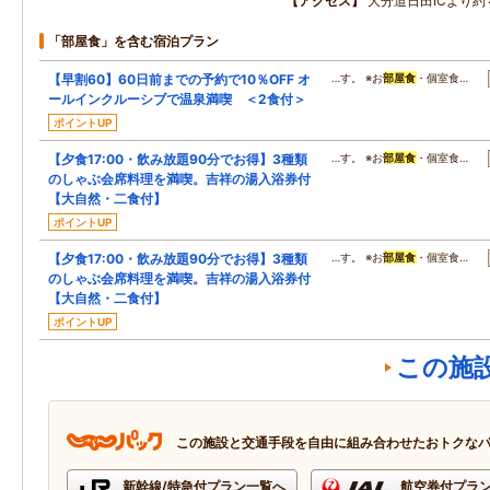
アクセス
大分道日田ICより約
「部屋食」を含む宿泊プラン
【早割60】60日前までの予約で10％OFF オ
…す。 ※お
部屋食
・個室食…
ールインクルーシブで温泉満喫 ＜2食付＞
ポイントUP
【夕食17:00・飲み放題90分でお得】3種類
…す。 ※お
部屋食
・個室食…
のしゃぶ会席料理を満喫。吉祥の湯入浴券付
【大自然・二食付】
ポイントUP
【夕食17:00・飲み放題90分でお得】3種類
…す。 ※お
部屋食
・個室食…
のしゃぶ会席料理を満喫。吉祥の湯入浴券付
【大自然・二食付】
ポイントUP
この施
この施設と交通手段を自由に組み合わせたおトクな
新幹線/特急付プラン一覧へ
航空券付プラ