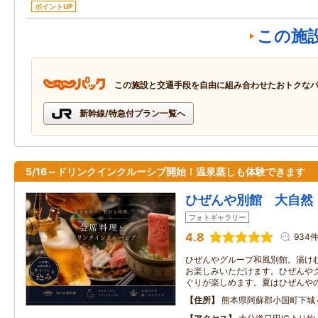
ポイントUP
この施
この施設と交通手段を自由に組み合わせたおトクな
新幹線/特急付プラン一覧へ
5/16～ドリンクインクルーシブ開始！温泉蒸しも体験できます
ひぜんや別館 大自然
フォトギャラリー
4.8
934
ひぜんやグループ和風別館。湯け
お楽しみいただけます。ひぜんや
ぐりが楽しめます。夏はひぜんや
住所
熊本県阿蘇郡小国町下城