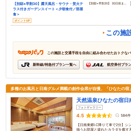
【別邸×早割30】露天風呂・サウナ・焚火テ
【別邸×早割30】 30日前ま…
ラス付きガーデンスイート＜夕朝食付／部屋
食＞
ポイントUP
この施
この施設と交通手段を自由に組み合わせたおトクな
新幹線/特急付プラン一覧へ
航空券付プラ
多種のお風呂と日南グルメ満載の創作会席が自慢、「ひなたの宿
天然温泉ひなたの宿日
フォトギャラリー
4.5
584件
【日南東郷I.C降りて車で2分】
揃うお部屋と疲れたカラダを癒す