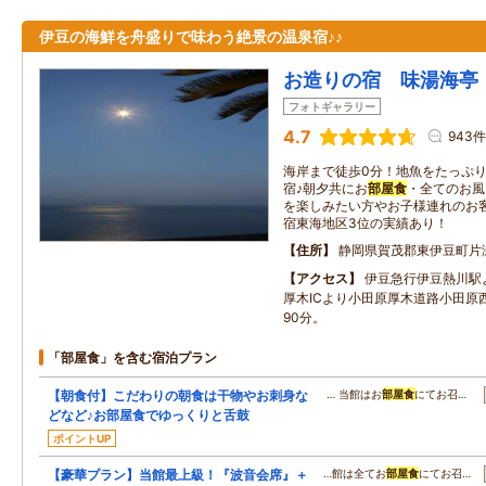
伊豆の海鮮を舟盛りで味わう絶景の温泉宿♪♪
お造りの宿 味湯海亭
フォトギャラリー
4.7
943件
海岸まで徒歩0分！地魚をたっぷ
宿♪朝夕共にお
部屋食
・全てのお風
を楽しみたい方やお子様連れのお
宿東海地区3位の実績あり！
住所
静岡県賀茂郡東伊豆町片瀬
アクセス
伊豆急行伊豆熱川駅
厚木ICより小田原厚木道路小田原西
90分。
「部屋食」を含む宿泊プラン
【朝食付】こだわりの朝食は干物やお刺身な
… 当館はお
部屋食
にてお召…
どなど♪お部屋食でゆっくりと舌鼓
ポイントUP
【豪華プラン】当館最上級！『波音会席』＋
…館は全てお
部屋食
にてお召…