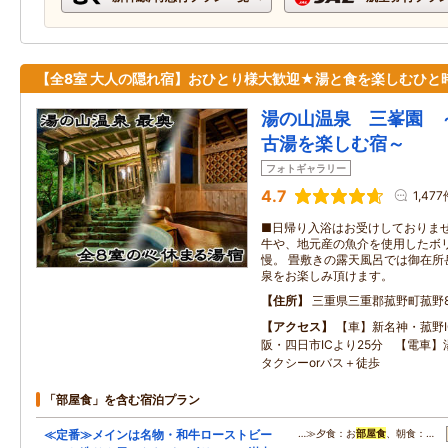
【全8室 大人の隠れ宿】おひとり様大歓迎★湯と食を楽しむひと
湯の山温泉 三峯園 
古湯を楽しむ宿～
フォトギャラリー
4.7
1,477
■日帰り入浴はお受けしておりませ
牛や、地元産の魚介を使用したボ
慢。 畳敷きの露天風呂では御在所
泉をお楽しみ頂けます。
住所
三重県三重郡菰野町菰野86
アクセス
【車】新名神・菰野I
阪・四日市ICより25分 【電車
タクシーorバス＋徒歩
「部屋食」を含む宿泊プラン
≪定番≫メインは名物・和牛ローストビー
…≫夕食：お
部屋食
、朝食：…