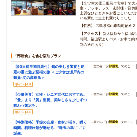
【全17室の露天風呂付客室】で大人
室・デッキテラス・玄関棟・貸切風
上質なひとときをお過ごしいただ
いも新たに生まれ変わりました
住所
広島県福山市鞆町鞆６２
アクセス
新大阪駅から福山駅
時間。福山駅よりバス・お車で約3
制の送迎あり）
「部屋食」を含む宿泊プラン
【90日前早期特典付】旬の美しき饗宴と絶
…室のみ『お
部屋食
』でのご…
景の湯に遊ぶ至福の旅 ＜ご夕食は瀬戸内の
味覚-旬の高級魚＞
ポイントUP
【少量美食】女性・シニア世代におすすめ。
…室のみ『お
部屋食
』でのご…
『量』より『質』重視。美味しさを少しずつ
味わう贅沢を。
ポイントUP
【特別価格】季節の会席・食材が活き、瞬く
…室のみ『お
部屋食
』でのご…
瞬間。料理旅館が魅せる、"珠玉の幸"ここに
誕生。