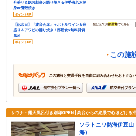
舟盛り＆鮑お刺身or踊り焼き＆伊勢海老お刺
身or鬼殻焼き
ポイントUP
【記念日】『波音会席』＋ボトルワイン＆舟
…館は全てお
部屋食
にてお召…
盛り＆アワビの踊り焼き！部屋食×無料貸切
風呂
ポイントUP
この施
この施設と交通手段を自由に組み合わせたおトクな
航空券付プラン一覧へ
航空券付プラン
サウナ・露天風呂付き別邸OPEN | 高台からの絶景で心ほどける
ソラトニワ熱海伊豆山
海）