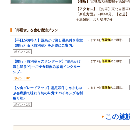
住所
宮城県大崎市鳴子温泉字
アクセス
【お車】東北自動車
「新庄方面」へ約40分。【鉄道】
子温泉駅」より徒歩7分
「部屋食」を含む宿泊プラン
【平日がお得☆】源泉かけ流し温泉付き客室
…ます ※お
部屋食
のご用意…
《離れ》＆《特別室》をお得にご案内♪
ポイント2%
【離れ・特別室★スタンダード】”源泉かけ
…ます ※お
部屋食
のご用意…
流し温泉”付～ご夕食時飲み放題インクルー
シブ～
ポイントUP
【夕食グレードアップ】黒毛和牛しゃぶしゃ
…ます ※お
部屋食
のご用意…
ぶ会席膳で味わう旬の味覚★バイキングも利
用可能♪
ポイント2%
この施