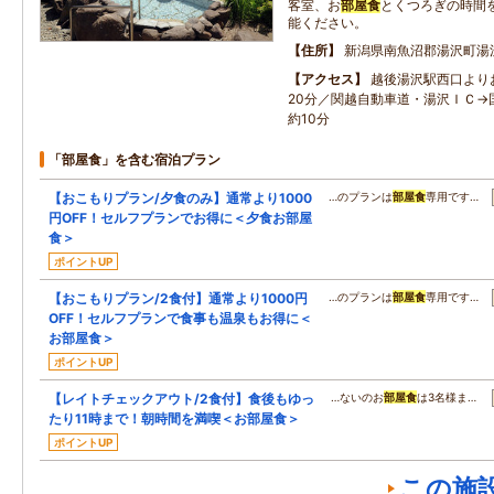
客室、お
部屋食
とくつろぎの時間
能ください。
住所
新潟県南魚沼郡湯沢町湯
アクセス
越後湯沢駅西口より
20分／関越自動車道・湯沢ＩＣ→
約10分
「部屋食」を含む宿泊プラン
【おこもりプラン/夕食のみ】通常より1000
…のプランは
部屋食
専用です…
円OFF！セルフプランでお得に＜夕食お部屋
食＞
ポイントUP
【おこもりプラン/2食付】通常より1000円
…のプランは
部屋食
専用です…
OFF！セルフプランで食事も温泉もお得に＜
お部屋食＞
ポイントUP
【レイトチェックアウト/2食付】食後もゆっ
…ないのお
部屋食
は3名様ま…
たり11時まで！朝時間を満喫＜お部屋食＞
ポイントUP
この施