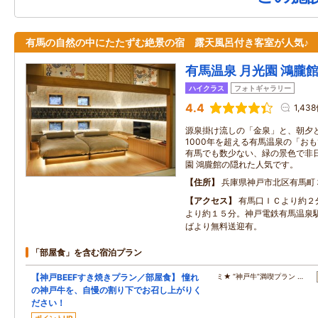
有馬の自然の中にたたずむ絶景の宿 露天風呂付き客室が人気♪
有馬温泉 月光園 鴻朧
ハイクラス
フォトギャラリー
4.4
1,43
源泉掛け流しの「金泉」と、朝夕
1000年を超える有馬温泉の「お
有馬でも数少ない、緑の景色で非
園 鴻朧館の隠れた人気です。
住所
兵庫県神戸市北区有馬町
アクセス
有馬口ＩＣより約２
より約１５分。神戸電鉄有馬温泉
ばより無料送迎有。
「部屋食」を含む宿泊プラン
【神戸BEEFすき焼きプラン／部屋食】 憧れ
ミ★ “神戸牛”満喫プラン …
の神戸牛を、自慢の割り下でお召し上がりく
ださい！