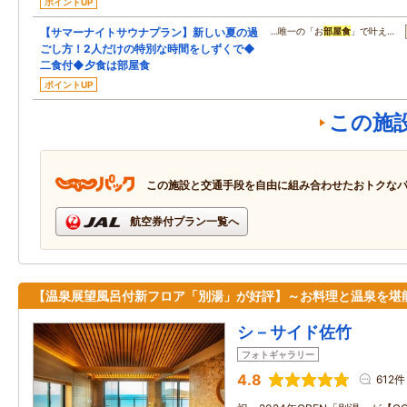
ポイントUP
【サマーナイトサウナプラン】新しい夏の過
…唯一の「お
部屋食
」で叶え…
ごし方！2人だけの特別な時間をしずくで◆
二食付◆夕食は部屋食
ポイントUP
この施
この施設と交通手段を自由に組み合わせたおトクな
航空券付プラン一覧へ
【温泉展望風呂付新フロア「別湯」が好評】～お料理と温泉を堪
シ－サイド佐竹
フォトギャラリー
4.8
612件