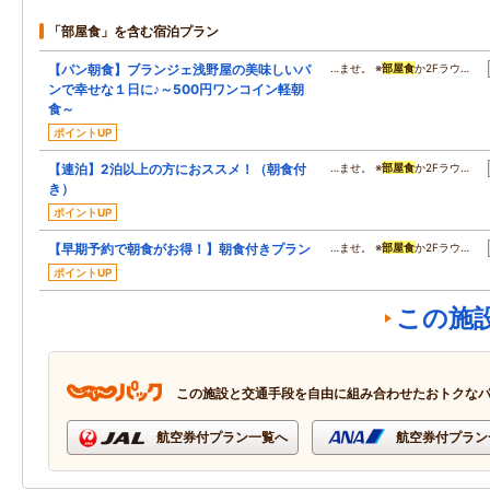
「部屋食」を含む宿泊プラン
【パン朝食】ブランジェ浅野屋の美味しいパ
…ませ。 ※
部屋食
か2Fラウ…
ンで幸せな１日に♪～500円ワンコイン軽朝
食～
ポイントUP
【連泊】2泊以上の方におススメ！（朝食付
…ませ。 ※
部屋食
か2Fラウ…
き）
ポイントUP
【早期予約で朝食がお得！】朝食付きプラン
…ませ。 ※
部屋食
か2Fラウ…
ポイントUP
この施
この施設と交通手段を自由に組み合わせたおトクな
航空券付プラン一覧へ
航空券付プラン