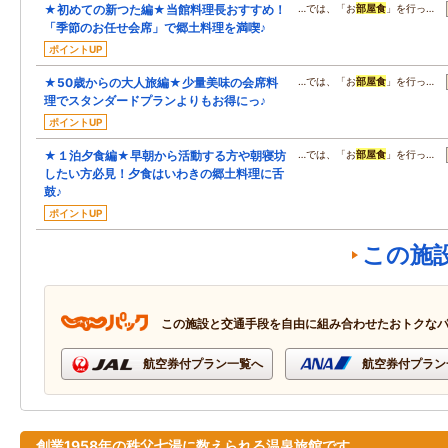
★初めての新つた編★当館料理長おすすめ！
…では、「お
部屋食
」を行っ…
「季節のお任せ会席」で郷土料理を満喫♪
ポイントUP
★50歳からの大人旅編★少量美味の会席料
…では、「お
部屋食
」を行っ…
理でスタンダードプランよりもお得にっ♪
ポイントUP
★１泊夕食編★早朝から活動する方や朝寝坊
…では、「お
部屋食
」を行っ…
したい方必見！夕食はいわきの郷土料理に舌
鼓♪
ポイントUP
この施
この施設と交通手段を自由に組み合わせたおトクな
航空券付プラン一覧へ
航空券付プラン
創業1958年の秩父七湯に数えられる温泉旅館です。