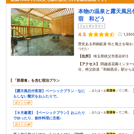
本物の温泉と露天風呂
宿 和どう
フォトギャラリー
4.5
1,35
歴史ある和銅鉱泉 旬と風土を味わ
つだい
住所
埼玉県秩父市黒谷813
アクセス
関越道花園インター
分。秩父鉄道『和銅黒谷』駅から
「部屋食」を含む宿泊プラン
【露天風呂付客室】ベーシックプラン・なに
…または＜お
部屋食
＞でご用…
もしない贅沢をおふたりで。
ポイントUP
【８月厳選】【ベーシックプラン】おふたり
…または＜お
部屋食
＞でご用…
でゆったり、創作料理に舌鼓♪
ポイントUP