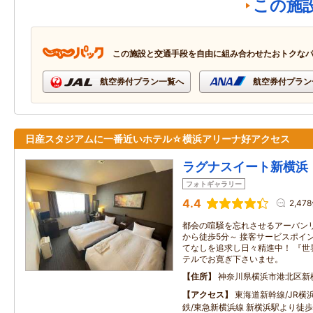
この施
この施設と交通手段を自由に組み合わせたおトクな
航空券付プラン一覧へ
航空券付プラン
日産スタジアムに一番近いホテル☆横浜アリーナ好アクセス
ラグナスイート新横浜
フォトギャラリー
4.4
2,47
都会の喧騒を忘れさせるアーバン
から徒歩5分～ 接客サービスポイン
てなしを追求し日々精進中！ 『世
テルでお寛ぎ下さいませ。
住所
神奈川県横浜市港北区新横
アクセス
東海道新幹線/JR横
鉄/東急新横浜線 新横浜駅より徒