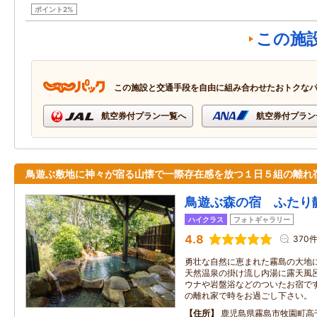
ポイント2%
この施
この施設と交通手段を自由に組み合わせたおトクな
航空券付プラン一覧へ
航空券付プラン
鳥遊ぶ敷地に神々が宿る山懐で一際存在感を放つ１日５組の離れ
鳥遊ぶ森の宿 ふたり
ハイクラス
フォトギャラリー
4.8
370
勇壮な自然に恵まれた霧島の大地
天然温泉の掛け流し内湯に露天風
ウナや岩盤浴などのついたお宿で
の離れ家で時をお過ごし下さい。
住所
鹿児島県霧島市牧園町高千