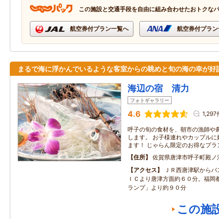
この施設と交通手段を自由に組み合わせたおトクな
航空券付プラン一覧へ
航空券付プラン
まるで海に浮かんでいるような客室からの眺めと旬の海の幸が好
海辺の宿 清力
フォトギャラリー
4.6
1,29
呼子の旬の食材を、朝市の漁師や
します。 お子様連れやカップルに
ます！ じゃらん限定のお得なプラ
住所
佐賀県唐津市呼子町殿ノ浦
アクセス
ＪＲ西唐津駅からバ
ＩＣより唐津方面約６０分。福岡
ランプ」より約９０分
この施