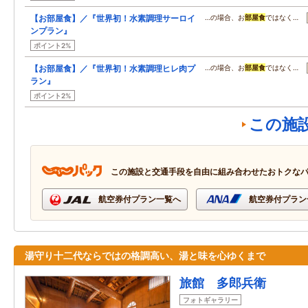
【お部屋食】／『世界初！水素調理サーロイ
…の場合、お
部屋食
ではなく…
ンプラン』
ポイント2%
【お部屋食】／『世界初！水素調理ヒレ肉プ
…の場合、お
部屋食
ではなく…
ラン』
ポイント2%
この施
この施設と交通手段を自由に組み合わせたおトクな
航空券付プラン一覧へ
航空券付プラン
湯守り十二代ならではの格調高い、湯と味を心ゆくまで
旅館 多郎兵衛
フォトギャラリー