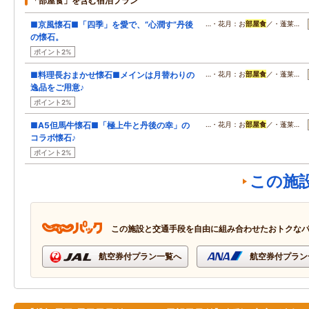
「部屋食」を含む宿泊プラン
■京風懐石■「四季」を愛で、“心潤す”丹後
…・花月：お
部屋食
／・蓬莱…
の懐石。
ポイント2%
■料理長おまかせ懐石■メインは月替わりの
…・花月：お
部屋食
／・蓬莱…
逸品をご用意♪
ポイント2%
■A5但馬牛懐石■「極上牛と丹後の幸」の
…・花月：お
部屋食
／・蓬莱…
コラボ懐石♪
ポイント2%
この施
この施設と交通手段を自由に組み合わせたおトクな
航空券付プラン一覧へ
航空券付プラン