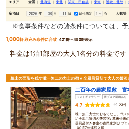
エリア
全国
｜
北海道
｜
東北
｜
関東・甲信越
｜
東海
｜
近畿・北陸
｜
年
月
日
日付未定
泊
宿泊日
人数等
※食事条件などの諸条件については、予
1,000
軒 絞込み条件に合致
421軒～450軒表示
料金は1泊1部屋の大人1名分の料金で
幕末の面影を残す唯一無二の力士の宿☆全風呂貸切で大人の贅沢
二百年の農家屋敷 宮
フォトギャラリー
宿ブログ新着あり
4.7
23件
唯一無二力士のおもてなし、代々
組全風呂貸切の贅沢宿♪ 幕末伝来
器風呂付き客室の古民家別邸 プロ
100選7年連続入選！