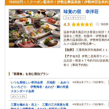
15950円～！クーポン配布中！伊勢志摩温泉旅！伊勢神宮迄車約
味覚の宿 幸洋荘
フォトギャラリー
4.5
163件
温泉半露天風呂付き客室が好評！大
温泉をご用意。松阪牛・伊勢海老
志摩の温泉隠れ宿。伊勢神宮車約4
ルメ×温泉の伊勢志摩へ。
住所
三重県鳥羽市相差町１１
アクセス
伊勢二見鳥羽ライン
点左折～県道４７号約15分/近鉄
有り（事前予約制）
「部屋食」を含む宿泊プラン
いつも美味しい幸洋会席 天地彩 - あめつ
※当宿は全プラン（1泊2食付…
ち いろどり- 伊勢海老・あわび・鯛の舟盛
スタンダード会席
ポイント2%
三重を極める - 吉上 - 三重の三大味覚を堪
※当宿は全プラン（1泊2食付…
能する！伊勢海老・あわび・松阪牛に舌鼓