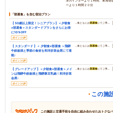
津川インターより１時間、東海環
ーより１時間２０分
「部屋食」を含む宿泊プラン
【 50歳以上限定！シニアプラン】＜夕朝食
…食ともにお
部屋食
にてご準…
×部屋食＞スタンダードプランをさらにお得
に10％OFF
ポイントUP
【 スタンダード 】＜ 夕朝食×部屋食 ＞飛騨
…食ともにお
部屋食
にてご準…
牛鉄板焼と季節の食材を和洋折衷会席にて堪
能♪
ポイントUP
【 グレードアップ 】＜夕朝食×部屋食＞メイ
…食ともにお
部屋食
にてご準…
ンは飛騨牛鉄板焼と飛騨豚豆乳鍋！和洋折衷
会席♪
ポイントUP
この施
この施設と交通手段を自由に組み合わせたおトクな