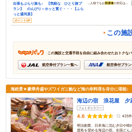
出張もぶらり旅も♪ 【気軽な ひとり旅プ
…人様でもお
部屋食
の対応は…
ラン】 のんびり～ホッと寛ぐ・・・【ふら
っと湯河原】
ポイントUP
この施
この施設と交通手段を自由に組み合わせたおトクな
航空券付プラン一覧へ
航空券付プラン
海絶景★豪華舟盛やズワイガニ鮑など海の幸料理を存分に堪能♪
海辺の宿 浪花屋 夕
フォトギャラリー
4.6
425件
明治創業、日本海に沈む夕日や晴
渡島を望める海辺の宿。全国どん