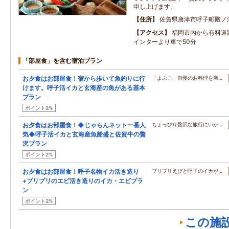
申し上げます。
住所
佐賀県唐津市呼子町殿ノ
アクセス
福岡市内から有料道
インターより車で50分
「部屋食」を含む宿泊プラン
お夕食はお部屋食！宿から歩いて魚釣りに行
「よぶこ」自慢のお料理を満…
けます。呼子活イカと玄海産の魚がある基本
プラン
ポイント2%
お夕食はお部屋食！◆じゃらんネット一番人
ちょっぴり贅沢な旅行にいか…
気◆呼子活イカと玄海産魚船盛と佐賀牛の贅
沢プラン
ポイント2%
お夕食はお部屋食！呼子名物イカ活き造り
プリプリえびと呼子のイカが…
+プリプリのエビ活き造りのイカ・エビプラ
ン
ポイント2%
この施