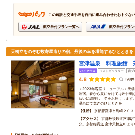
この施設と交通手段を自由に組み合わせたおトクな
航空券付プラン一覧へ
航空券付プラン
天橋立をのぞむ数寄屋造りの宿。丹後の幸を堪能するひとときを
宮津温泉 料理旅館 
ハイクラス
フォトギャラリー
宿ブ
4.8
198件
＜2023年客室リニューアル＞天
理宿。春から夏にかけては岩牡蠣
ねいに調理し、旬をお届けします
温泉にて寛ぎのひとときを
住所
京都府宮津市島崎２０３
アクセス
京都丹後鉄道宮津駅
分。京都縦貫道 宮津天橋立ICより