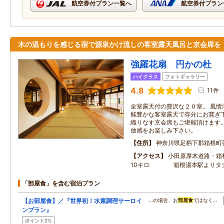
航空券付プラン一覧へ
航空券付プラン
木の温もりを感じる宿で源泉かけ流しの客室露天風呂と京会席を
強羅花扇 円かの杜
ハイクラス
フォトギャラリー
4.8
11件
全室露天付の贅沢な２０室。 風情
能豊かな客室露天で存分にお寛ぎ下
織りなす京会席もご堪能頂けます。
放感をお楽しみ下さい。
住所
神奈川県足柄下郡箱根町
アクセス
小田原厚木道路・箱
10キロ 箱根湯本駅よりタク
「部屋食」を含む宿泊プラン
【お部屋食】／『世界初！水素調理サーロイ
…の場合、お
部屋食
ではなく…
ンプラン』
ポイント2%