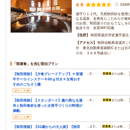
4.6
536件
湯守り１２代。天然秋田杉を使用
なる温泉、女将自らこだわりの食
のお宿。秋田訛りのおもてなしを
徒歩５分 全室WiFi完備
住所
秋田県湯沢市皆瀬字湯元
アクセス
秋田自動車道湯沢こI
分 東北自動車道築館ICまたは古
０分 ３９８号線沿い
「部屋食」を含む宿泊プラン
【秋田得旅】【夕食グレードアップ】☆皆瀬
…す。 ・
部屋食
または個…
牛サーロインステーキ90ｇ付き☆女将おす
すめのごちそう膳
ポイントUP
【秋田得旅】【スタンダード】趣の異なる湯
…す。 ・
部屋食
または個…
舟と秋田食材を使った女将手づくりの料理が
満載♪
ポイントUP
【秋田得旅】【50歳からの大人旅】【秋田
…ます。 ・
部屋食
または個…