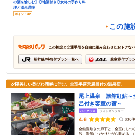
の酒を愉しむ】◎地酒付き◎女将の手作り料
理と温泉満喫
ポイントUP
この施
この施設と交通手段を自由に組み合わせたおトクな
新幹線/特急付プラン一覧へ
航空券付プラ
夕陽美しい奥びわ湖畔に佇む、全室半露天風呂付の温泉宿。
尾上温泉 旅館紅鮎～
呂付き客室の宿～
ハイクラス
フォトギャラリー
4.6
636件
全館畳敷きの廊下と、全室にしつ
呂。湯船につかりながら眺める、