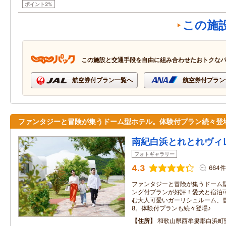
ポイント2%
この施
この施設と交通手段を自由に組み合わせたおトクな
航空券付プラン一覧へ
航空券付プラン
ファンタジーと冒険が集うドーム型ホテル。体験付プラン続々登
南紀白浜とれとれヴィ
フォトギャラリー
4.3
664件
ファンタジーと冒険が集うドーム
ング付プランが好評！愛犬と宿泊
む大人可愛いガーリシュルーム、
8。体験付プランも続々登場♪
住所
和歌山県西牟婁郡白浜町堅田