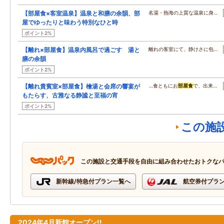
【部屋食×客室温泉】温泉と和膳の余韻、部
名湯・熱海の上質な温泉に身…
屋でゆったりと味わう特別なひと時
ポイント2%
【離れ×部屋食】温泉内風呂で過ごす 湯と
離れの客室にて、静けさに包…
膳の余韻
ポイント2%
【離れ貴賓室×部屋食】檜湯と会席の響宴が
…食ともにお
部屋食
で、出来…
もたらす、古雅なる静謐と至福の宵
ポイント2%
この施
この施設と交通手段を自由に組み合わせたおトクな
新幹線/特急付プラン一覧へ
航空券付プラ
2024年4月新館オープン!!