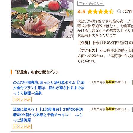
フォトギャラリー
4.5
727件
8室だけのお宿 小さな宿の為、ブ
環式の温泉施設ではなく、お食事
かけ流し昔ながらの営業スタイルで
お風呂も大きくないです
住所
神奈川県足柄下郡湯河原町
アクセス
小田原厚木道路・石
方面へ約20キロ。『湯河原中学校
りに4キロ。
「部屋食」を含む宿泊プラン
のんびり朝寝坊♪まったり湯河原タイム【1泊
…人様でもお
部屋食
の対応は…
夕食付プラン】朝は、疲れが癒されるまでゆ
っくり熟睡～温泉
ポイントUP
温泉に帰ろう！【１泊朝食付】21時30分到
…人様でもお
部屋食
の対応は…
着OK☆朝から温泉と干物チョイス！ ふら
っと湯河原
ポイントUP