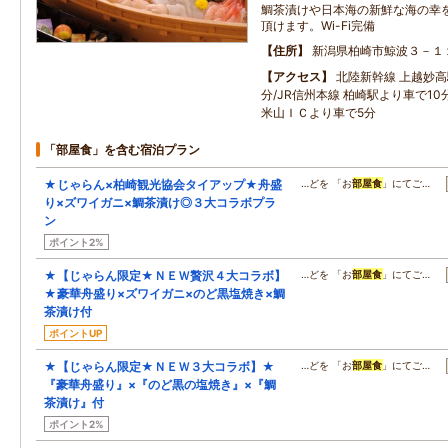
鯛茶漬けや日本海の新鮮な海の幸
頂けます。Wi-Fi完備
住所
新潟県柏崎市鯨波３－１
アクセス
北陸新幹線 上越妙高
分/JR信州本線 柏崎駅より車で1
米山ＩＣより車で5分
「部屋食」を含む宿泊プラン
★じゃらん×柏崎観光協会タイアップ★舟盛
…どを 「お
部屋食
」にてご…
り×ズワイガニ×鯛茶漬け◎３大コラボプラ
ン
ポイント2%
★【じゃらん限定★ＮＥＷ贅沢４大コラボ】
…どを 「お
部屋食
」にてご…
★豪華舟盛り×ズワイガニ×のど黒塩焼き×鯛
茶漬け付
ポイントUP
★【じゃらん限定★ＮＥＷ３大コラボ】★
…どを 「お
部屋食
」にてご…
『豪華舟盛り』×『のど黒の塩焼き』×『鯛
茶漬け』付
ポイント2%