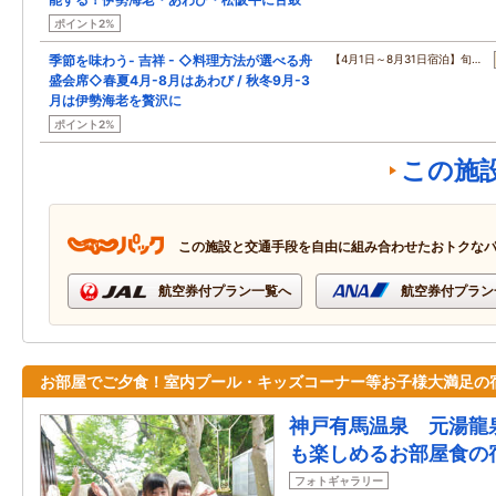
ポイント2%
季節を味わう- 吉祥 - ◇料理方法が選べる舟
【4月1日～8月31日宿泊】旬…
盛会席◇春夏4月-8月はあわび / 秋冬9月-3
月は伊勢海老を贅沢に
ポイント2%
この施
この施設と交通手段を自由に組み合わせたおトクな
航空券付プラン一覧へ
航空券付プラン
お部屋でご夕食！室内プール・キッズコーナー等お子様大満足の
神戸有馬温泉 元湯龍
も楽しめるお部屋食の
フォトギャラリー