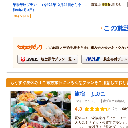
年末年始プラン （令和8年12月31日から令
…・当館はお
部屋食
は対応し…
和9年1月3日）
ポイントUP
この施
この施設と交通手段を自由に組み合わせたおトクな
航空券付プラン一覧へ
航空券付プラン
もうすぐ夏休み！ご家族旅行にいろんなプランをご用意しており
旅宿 よぶこ
フォトギャラリー
宿ブログ新着あり
4.3
1,168
夏休み！ご家族旅行『ファミリー
大人気！『イカ・佐賀牛プラン』
ラン』、大満足！『贅沢プラン』等