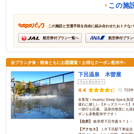
この施
この施設と交通手段を自由に組み合わせたおトクな
航空券付プラン一覧へ
航空券付プラン
全プラン夕食・朝食ともにお
部屋食
！お得なクーポン配布中♪
下呂温泉 木曽屋
フォトギャラリー
4.4
722件
全客室＜muatsu Sleep Spa
連れに嬉しい【キッズスペース】
ー旅行も応援。 温泉街散策にも抜
ポンも多数配布中です！
住所
岐阜県下呂市森９７１－
アクセス
ＪＲ下呂駅下車徒歩