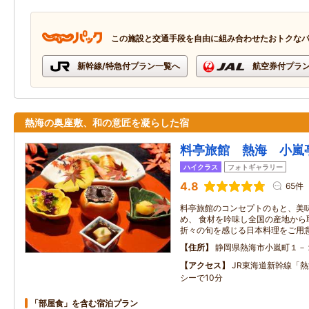
この施設と交通手段を自由に組み合わせたおトクな
新幹線/特急付プラン一覧へ
航空券付プラ
熱海の奥座敷、和の意匠を凝らした宿
料亭旅館 熱海 小嵐
ハイクラス
フォトギャラリー
4.8
65件
料亭旅館のコンセプトのもと、美
め、 食材を吟味し全国の産地から
折々の旬を感じる日本料理をご用
住所
静岡県熱海市小嵐町１－
アクセス
JR東海道新幹線「
シーで10分
「部屋食」を含む宿泊プラン