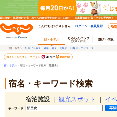
国内旅行・海外旅行や宿・ホテルの宿泊予約はじゃらんnet ～日本最大級の宿・ホテル予約サイト
こんにちは♪ゲストさん
ログイン
会員登録
じゃらんパック
宿・ホテル
遊び・体験
（交通＋宿泊）
宿・ホテル
出張ビジネス
温泉・露天
高級宿
日帰り・デイユース
ポイントがたまる・つかえる
宿・ホテル
> 宿名・キーワード検索（
部屋食
）
宿名・キーワード検索
宿泊施設
｜
観光スポット
｜
イ
キーワード