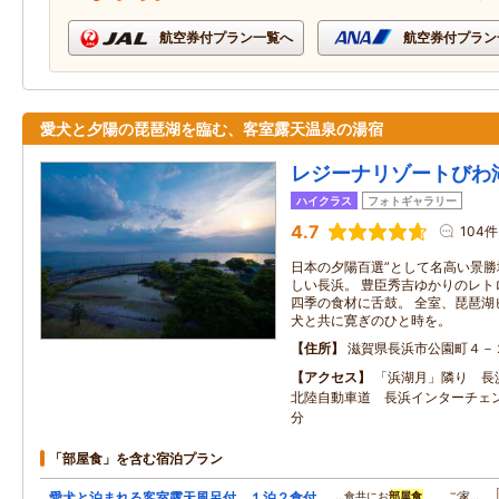
航空券付プラン一覧へ
航空券付プラン
愛犬と夕陽の琵琶湖を臨む、客室露天温泉の湯宿
レジーナリゾートびわ
ハイクラス
フォトギャラリー
4.7
104件
日本の夕陽百選”として名高い景
しい長浜。 豊臣秀吉ゆかりのレト
四季の食材に舌鼓。 全室、琵琶湖
犬と共に寛ぎのひと時を。
住所
滋賀県長浜市公園町４－
アクセス
「浜湖月」隣り 長
北陸自動車道 長浜インターチェ
分
「部屋食」を含む宿泊プラン
愛犬と泊まれる客室露天風呂付 １泊２食付
…食共にお
部屋食
。 ご家…