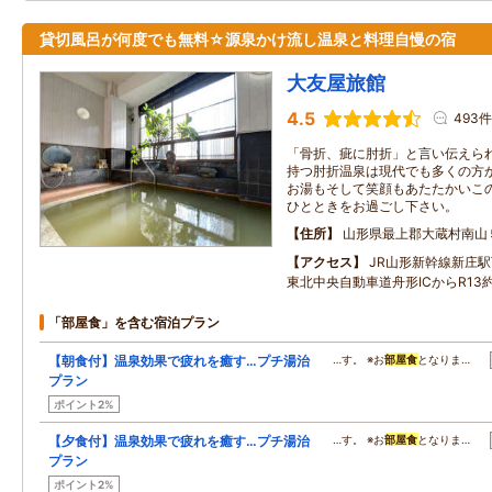
貸切風呂が何度でも無料☆源泉かけ流し温泉と料理自慢の宿
大友屋旅館
4.5
493件
「骨折、疵に肘折」と言い伝えら
持つ肘折温泉は現代でも多くの方
お湯もそして笑顔もあたたかいこ
ひとときをお過ごし下さい。
住所
山形県最上郡大蔵村南山
アクセス
JR山形新幹線新庄駅
東北中央自動車道舟形ICからR13約
「部屋食」を含む宿泊プラン
【朝食付】温泉効果で疲れを癒す…プチ湯治
…す。 ※お
部屋食
となりま…
プラン
ポイント2%
【夕食付】温泉効果で疲れを癒す…プチ湯治
…す。 ※お
部屋食
となりま…
プラン
ポイント2%