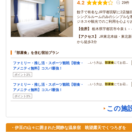
4.2
29件
餃子で有名なJR宇都宮駅に2店舗
シングルルームのみのシンプルな
ジネスや観光でのご利用を心より
住所
栃木県宇都宮市今泉１－
アクセス
JR東北本線・東北
から徒歩3分
「部屋食」を含む宿泊プラン
ファミリー・推し活・スポーツ観戦【朝食・
…いう方は、
部屋食
にてお召…
アメニティ無料】コスパ最強！
ポイント2%
ファミリー・推し活・スポーツ観戦【朝食・
…いう方は、
部屋食
にてお召…
アメニティ無料】コスパ最強！
ポイント2%
この施
・伊豆の山々に囲まれた閑静な温泉宿 眺望露天でくつろぎを