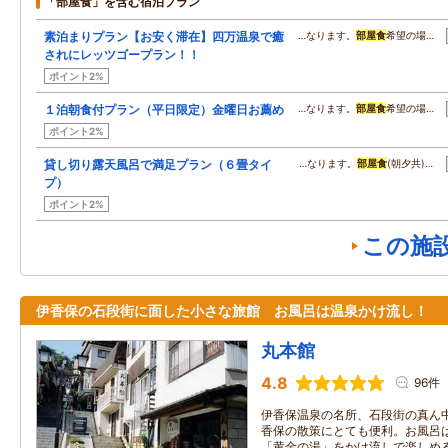
「部屋食」を含む宿泊プラン
素泊まりプラン【お安く滞在】四万温泉で癒
…なります。
部屋食
希望の場…
されにレッツゴープラン！！
ポイント2%
１泊朝食付プラン（平日限定）金曜日お薦め
…なります。
部屋食
希望の場…
ポイント2%
貸し切り露天風呂で満足プラン（６畳タイ
…なります。
部屋食
(朝夕共)…
プ）
ポイント2%
この施
伊香保の石段街に面した小さな旅館 お風呂は温泉かけ流し！
丸本館
4.8
96件
伊香保温泉の名所、石段街の真ん
香保の散策にとても便利。お風呂
「黄金の湯」をかけ流しで楽しめ