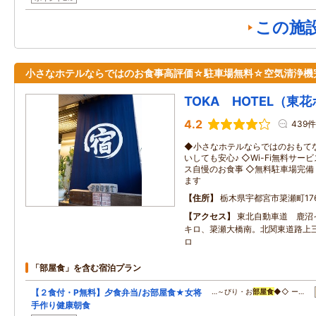
この施
小さなホテルならではのお食事高評価☆駐車場無料☆空気清浄機
TOKA HOTEL（東
4.2
439件
◆小さなホテルならではのおもて
いしても安心♪ ◇Wi-Fi無
ス自慢のお食事 ◇無料駐車場完
ます
住所
栃木県宇都宮市簗瀬町17
アクセス
東北自動車道 鹿沼
キロ、簗瀬大橋南。北関東道路上
ロ
「部屋食」を含む宿泊プラン
【２食付・P無料】夕食弁当/お部屋食★女将
…～びり・お
部屋食
◆◇ ー…
手作り健康朝食