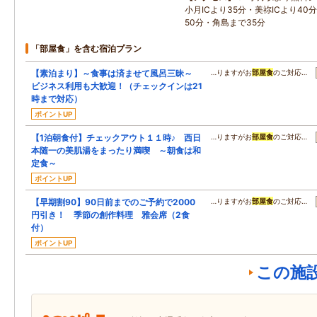
小月ICより35分・美祢ICより40
50分・角島まで35分
「部屋食」を含む宿泊プラン
【素泊まり】～食事は済ませて風呂三昧～
…りますがお
部屋食
のご対応…
ビジネス利用も大歓迎！（チェックインは21
時まで対応）
ポイントUP
【1泊朝食付】チェックアウト１１時♪ 西日
…りますがお
部屋食
のご対応…
本随一の美肌湯をまったり満喫 ～朝食は和
定食～
ポイントUP
【早期割90】90日前までのご予約で2000
…りますがお
部屋食
のご対応…
円引き！ 季節の創作料理 雅会席（2食
付）
ポイントUP
この施