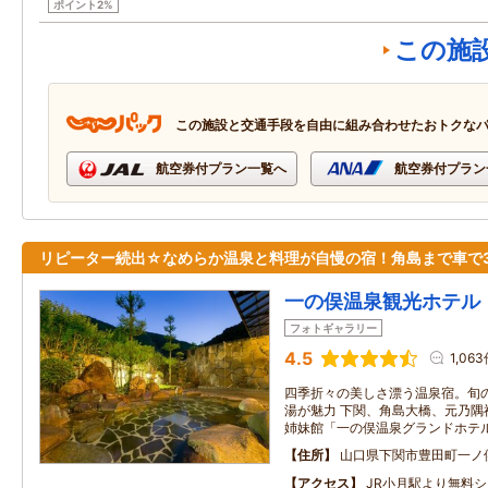
ポイント2%
この施
この施設と交通手段を自由に組み合わせたおトクな
航空券付プラン一覧へ
航空券付プラン
リピーター続出☆なめらか温泉と料理が自慢の宿！角島まで車で3
一の俣温泉観光ホテル
フォトギャラリー
4.5
1,06
四季折々の美しさ漂う温泉宿。旬
湯が魅力 下関、角島大橋、元乃隅
姉妹館「一の俣温泉グランドホテ
住所
山口県下関市豊田町一ノ
アクセス
JR小月駅より無料