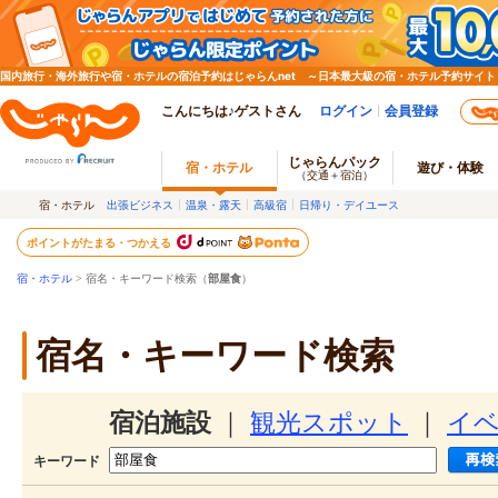
国内旅行・海外旅行や宿・ホテルの宿泊予約はじゃらんnet ～日本最大級の宿・ホテル予約サイト
こんにちは♪ゲストさん
ログイン
会員登録
じゃらんパック
宿・ホテル
遊び・体験
（交通＋宿泊）
宿・ホテル
出張ビジネス
温泉・露天
高級宿
日帰り・デイユース
ポイントがたまる・つかえる
宿・ホテル
> 宿名・キーワード検索（
部屋食
）
宿名・キーワード検索
宿泊施設
｜
観光スポット
｜
イ
キーワード