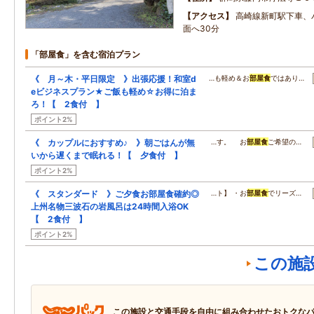
アクセス
高崎線新町駅下車、
面へ30分
「部屋食」を含む宿泊プラン
《 月～木・平日限定 》出張応援！和室d
…も軽め＆お
部屋食
ではあり…
eビジネスプラン★ご飯も軽め☆お得に泊ま
ろ！【 2食付 】
ポイント2%
《 カップルにおすすめ♪ 》朝ごはんが無
…す。 お
部屋食
ご希望の…
いから遅くまで眠れる！【 夕食付 】
ポイント2%
《 スタンダード 》ご夕食お部屋食確約◎
…ト】 ・お
部屋食
でリーズ…
上州名物三波石の岩風呂は24時間入浴OK
【 2食付 】
ポイント2%
この施
この施設と交通手段を自由に組み合わせたおトクな