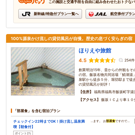
この施設と交通手段を自由に組み合わせたおトクな
新幹線/特急付プラン一覧へ
航空券付プラ
100%源泉かけ流しの貸切風呂が自慢。歴史の息づく安らぎの宿
ほりえや旅館
4.5
254件
創業明治15年、昔からの外観をそ
の宿。飯坂名物共同浴場「鯖湖湯
泉駅から徒歩５分、堀切邸まで徒歩
の貸切風呂が好評！
住所
福島県福島市飯坂町字湯
アクセス
飯坂ＩＣより車１０
「部屋食」を含む宿泊プラン
チェックイン22時までOK！掛け流し温泉満
…ます。 お
部屋食
ですので…
喫【朝食付】
ポイント2%