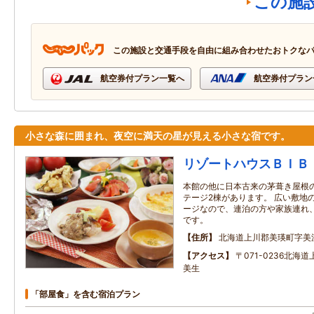
この施
この施設と交通手段を自由に組み合わせたおトクな
航空券付プラン一覧へ
航空券付プラン
小さな森に囲まれ、夜空に満天の星が見える小さな宿です。
リゾートハウスＢＩＢ
本館の他に日本古来の茅葺き屋根
テージ2棟があります。 広い敷地
ージなので、連泊の方や家族連れ
です。
住所
北海道上川郡美瑛町字美
アクセス
〒071-0236北海
美生
「部屋食」を含む宿泊プラン