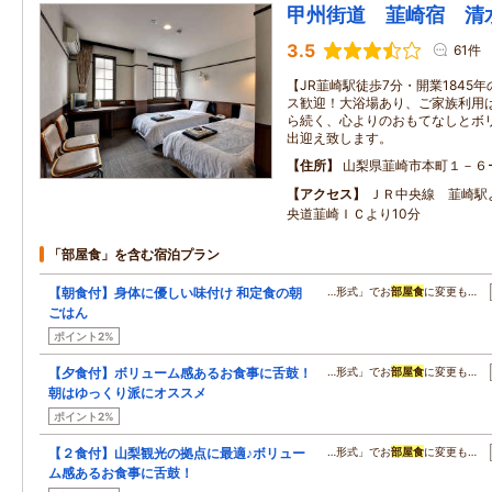
甲州街道 韮崎宿 清
3.5
61件
【JR韮崎駅徒歩7分・開業1845
ス歓迎！大浴場あり、ご家族利用
ら続く、心よりのおもてなしとボ
出迎え致します。
住所
山梨県韮崎市本町１－６
アクセス
ＪＲ中央線 韮崎駅
央道韮崎ＩＣより10分
「部屋食」を含む宿泊プラン
【朝食付】身体に優しい味付け 和定食の朝
…形式」でお
部屋食
に変更も…
ごはん
ポイント2%
【夕食付】ボリューム感あるお食事に舌鼓！
…形式」でお
部屋食
に変更も…
朝はゆっくり派にオススメ
ポイント2%
【２食付】山梨観光の拠点に最適♪ボリュー
…形式」でお
部屋食
に変更も…
ム感あるお食事に舌鼓！