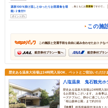
源泉100％掛け流しとゆったりお部屋食を堪
…食ともにお
部屋食
ですので…
能♪２食付!!
ポイント2%
この施
この施設と交通手段を自由に組み合わせたおトクな
航空券付プラン一覧へ
航空券付プラン
歴史ある温泉大浴場は24時間入浴OK、ペットとご宿泊いただけ
八塩温泉 鬼石観光ホ
歴史ある温泉大浴場は24時間入浴
るお部屋もございます。 お食事は
ーズナブルに、静かに過ごしたい方
「桜山森林公園」まで約20分
住所
群馬県藤岡市浄法寺１０