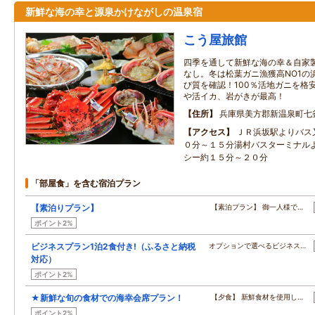
新鮮な海の幸と源泉かけながしの温泉宿
こう屋旅館
四季を通して新鮮な海の幸＆自家
なし。冬は松葉ガニ漁獲高NO1の
び質を確認！100％活地ガニを格
や活イカ、岩がきが最高！
住所
兵庫県美方郡新温泉町七
アクセス
ＪＲ浜坂駅よりバス
０分～１５分湯村バスターミナル
シー約１５分～２０分
「部屋食」を含む宿泊プラン
【素泊りプラン】
【素泊プラン】 御一人様で…
ポイント2%
ビジネスプラン1泊2食付き!（ふるさと納税
オプションで選べるビジネス…
対応）
ポイント2%
★新鮮な旬の食材での海幸会席プラン！
【夕食】 新鮮食材を使用し…
ポイント2%