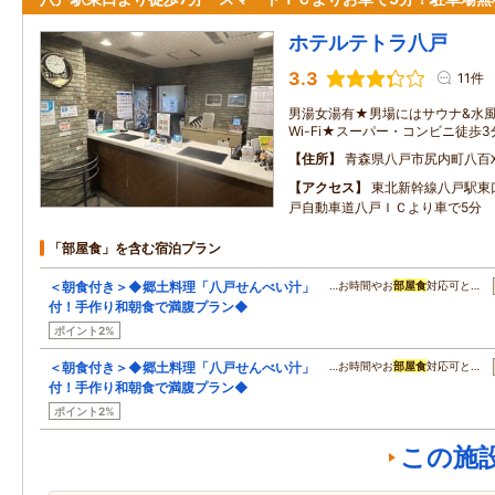
ホテルテトラ八戸
3.3
11件
男湯女湯有★男場にはサウナ&水
Wi-Fi★スーパー・コンビニ徒歩3
住所
青森県八戸市尻内町八百
アクセス
東北新幹線八戸駅東
戸自動車道八戸ＩＣより車で5分
「部屋食」を含む宿泊プラン
＜朝食付き＞◆郷土料理「八戸せんべい汁」
…お時間やお
部屋食
対応可と…
付！手作り和朝食で満腹プラン◆
ポイント2%
＜朝食付き＞◆郷土料理「八戸せんべい汁」
…お時間やお
部屋食
対応可と…
付！手作り和朝食で満腹プラン◆
ポイント2%
この施