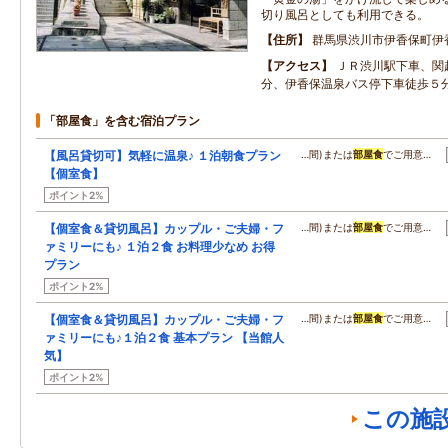
切り風呂としても利用できる。
住所
群馬県渋川市伊香保町伊
アクセス
ＪＲ渋川駅下車、関
分、伊香保温泉バス停下車徒歩５
「部屋食」を含む宿泊プラン
【風呂貸切可】気軽に温泉♪ １泊朝食プラン
…間)または
部屋食
でご用意…
【個室食】
ポイント2%
【個室食＆貸切風呂】カップル・ご夫婦・フ
…間)または
部屋食
でご用意…
ァミリーにも♪ １泊２食 お料理少なめ お得
プラン
ポイント2%
【個室食＆貸切風呂】カップル・ご夫婦・フ
…間)または
部屋食
でご用意…
ァミリーにも♪１泊２食 基本プラン 【当館人
気】
ポイント2%
この施