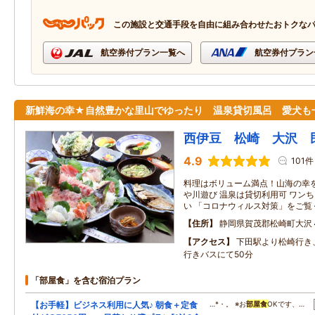
この施設と交通手段を自由に組み合わせたおトクな
航空券付プラン一覧へ
航空券付プラン
新鮮海の幸★自然豊かな里山でゆったり 温泉貸切風呂 愛犬も
西伊豆 松崎 大沢 
4.9
101件
料理はボリューム満点！山海の幸を
や川遊び 温泉は貸切利用可 ワン
い 「コロナウィルス対策」をご覧
住所
静岡県賀茂郡松崎町大沢
アクセス
下田駅より松崎行き
行きバスにて50分
「部屋食」を含む宿泊プラン
【お手軽】ビジネス利用に人気♪ 朝食＋定食
…*・。 ※お
部屋食
OKです、…