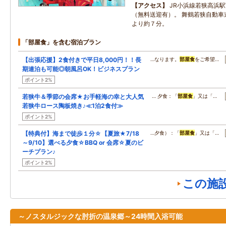
アクセス
JR小浜線若狭高浜
（無料送迎有）。 舞鶴若狭自動車道
より約７分。
「部屋食」を含む宿泊プラン
【出張応援】2食付きで平日8,000円！！長
…なります。
部屋食
をご希望…
期連泊も可能◎朝風呂OK！ビジネスプラン
ポイント2%
若狭牛＆季節の会席★お手軽海の幸と大人気
… 夕食：「
部屋食
」又は「…
若狭牛ロース陶板焼き♪≪1泊2食付≫
ポイント2%
【特典付】海まで徒歩１分☆【夏旅★7/18
…夕食）：「
部屋食
」又は「…
～9/10】選べる夕食☆BBQ or 会席☆夏のビ
ーチプラン♪
ポイント2%
この施
～ノスタルジックな肘折の温泉郷～24時間入浴可能