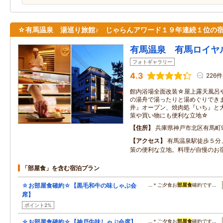
☆有馬温泉 湯巡り旅館♪ じゃらんアワード１９年連続１位の
有馬温泉 有馬ロイヤ
フォトギャラリー
4.3
226件
館内浴場全面改装☆屋上露天風呂
の湯舟で湯ったりと湯めぐりでき
井』オープン、焼肉処『いち』と
策や買い物にも便利な立地☆
住所
兵庫県神戸市北区有馬町9
アクセス
有馬温泉駅徒歩５分
策の便利な立地。料理が自慢のお
「部屋食」を含む宿泊プラン
☆お部屋食確約☆【黒毛和牛の味しゃぶ会
…＊ご夕食お
部屋食
確約です…
席】
ポイント2%
☆お部屋食確約☆【神戸牛味しゃぶ会席】
…＊ご夕食お
部屋食
確約です…