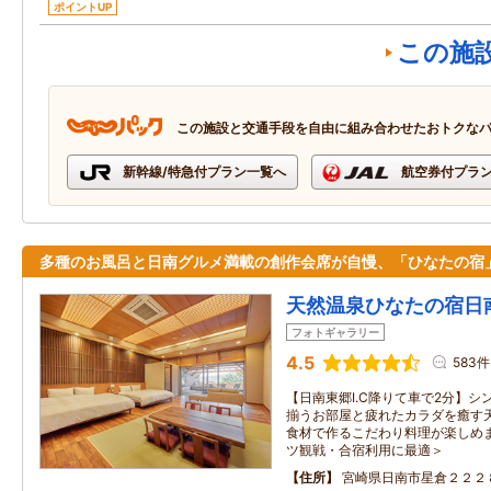
ポイントUP
この施
この施設と交通手段を自由に組み合わせたおトクな
新幹線/特急付プラン一覧へ
航空券付プラ
多種のお風呂と日南グルメ満載の創作会席が自慢、「ひなたの宿
天然温泉ひなたの宿日
フォトギャラリー
4.5
583件
【日南東郷I.C降りて車で2分】
揃うお部屋と疲れたカラダを癒す
食材で作るこだわり料理が楽しめま
ツ観戦・合宿利用に最適＞
住所
宮崎県日南市星倉２２２