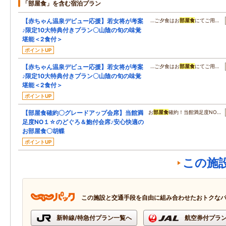
「部屋食」を含む宿泊プラン
【赤ちゃん温泉デビュー応援】若女将が考案
…ご夕食はお
部屋食
にてご用…
♪限定10大特典付きプラン〇山陰の旬の味覚
堪能＜2食付＞
ポイントUP
【赤ちゃん温泉デビュー応援】若女将が考案
…ご夕食はお
部屋食
にてご用…
♪限定10大特典付きプラン〇山陰の旬の味覚
堪能＜2食付＞
ポイントUP
【部屋食確約〇グレードアップ会席】当館満
お
部屋食
確約！当館満足度NO…
足度NO１☆のどぐろ＆鮑付会席♪安心快適の
お部屋食〇胡蝶
ポイントUP
この施
この施設と交通手段を自由に組み合わせたおトクな
新幹線/特急付プラン一覧へ
航空券付プラ