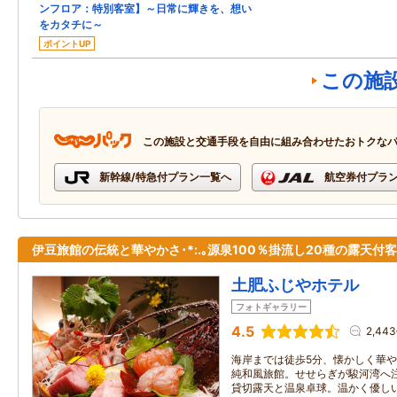
ンフロア：特別客室】～日常に輝きを、想い
をカタチに～
ポイントUP
この施
この施設と交通手段を自由に組み合わせたおトクな
新幹線/特急付プラン一覧へ
航空券付プラ
伊豆旅館の伝統と華やかさ･*:.｡源泉100％掛流し20種の露天付
土肥ふじやホテル
フォトギャラリー
4.5
2,44
海岸までは徒歩5分、懐かしく華
純和風旅館。せせらぎが駿河湾へ
貸切露天と温泉卓球。温かく優し