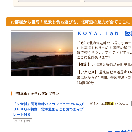
お部屋から雲海！絶景も食も遊びも、北海道の魅力が全てここに
ＫＯＹＡ．ｌａｂ 陵
「1泊で北海道を味わい尽くすホテ
から雲海を独り占め！ 満天の星空
景で整うサウナ、アクティビティ
ここに全部あります♪
住所
北海道足寄郡足寄町里見
アクセス
道東自動車道足寄IC
帯広駅から約1時間。帯広空港・
1時間30分
「部屋食」を含む宿泊プラン
「２食付」阿寒連峰パノラマビューでのんび
…朝食ともに
部屋食
（バルコ…
りＢＢＱ＆朝食 北海道まるごとおつまみプ
レート付き
ポイント2%