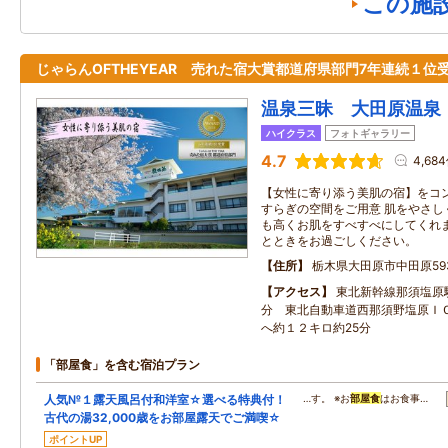
この施
じゃらんOFTHEYEAR 売れた宿大賞都道府県部門7年連続１位
温泉三昧 大田原温泉
ハイクラス
フォトギャラリー
4.7
4,68
【女性に寄り添う美肌の宿】をコ
すらぎの空間をご用意 肌をやさし
も高くお肌をすべすべにしてくれま
とときをお過ごしください。
住所
栃木県大田原市中田原593
アクセス
東北新幹線那須塩原
分 東北自動車道西那須野塩原Ｉ
へ約１２キロ約25分
「部屋食」を含む宿泊プラン
人気№１露天風呂付和洋室☆選べる特典付！
…す。 ※お
部屋食
はお食事…
古代の湯32,000歳をお部屋露天でご満喫☆
ポイントUP