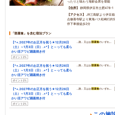
ったりと味わう海鮮会席を堪能
住所
静岡県伊豆市土肥478-1
アクセス
JR三島駅より伊豆箱
点修善寺駅より東海バス松崎行約5
停下車後徒歩2分
「部屋食」を含む宿泊プラン
【*+.2027年のお正月を祝う★12月26日
…路」又はお
部屋食
のいずれ…
（土）～1月3日（日）.+*】と～っても柔ら
かい活アワビ踊蒸焼き付
ポイント2%
【*+.2027年のお正月を祝う★12月26日
…路」又はお
部屋食
のいずれ…
（土）～1月3日（日）.+*】と～っても柔ら
かい活アワビ踊蒸焼き付
ポイント2%
【*+.2027年のお正月を祝う★12月26日
…路」又はお
部屋食
のいずれ…
（土）～1月3日（日）.+*】と～っても柔ら
かい活アワビ踊蒸焼き付
ポイント2%
この施