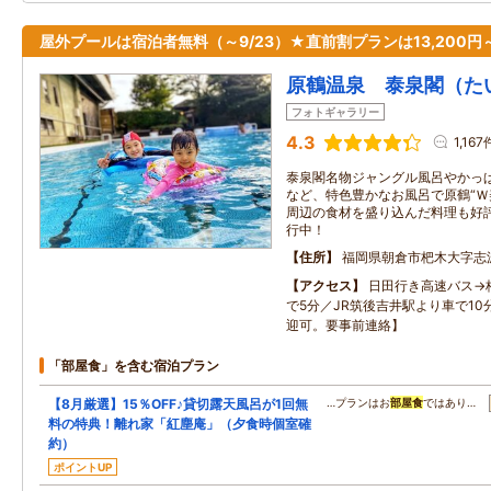
屋外プールは宿泊者無料（～9/23）★直前割プランは13,200円
原鶴温泉 泰泉閣（た
フォトギャラリー
4.3
1,167
泰泉閣名物ジャングル風呂やかっ
など、特色豊かなお風呂で原鶴“Ｗ
周辺の食材を盛り込んだ料理も好
行中！
住所
福岡県朝倉市杷木大字志
アクセス
日田行き高速バス→
で5分／JR筑後吉井駅より車で1
迎可。要事前連絡】
「部屋食」を含む宿泊プラン
【8月厳選】15％OFF♪貸切露天風呂が1回無
…プランはお
部屋食
ではあり…
料の特典！離れ家「紅塵庵」（夕食時個室確
約）
ポイントUP