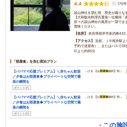
4.4
170件
談山神社を望む宿 歴史が織りな
【大和観光料理百選第一位獲得「
折々の談山神社の風景が一望でき
賞味ください。
住所
奈良県桜井市多武峰432
アクセス
近鉄、ＪＲ桜井駅よ
予約で送迎有）、またはバスで25
ICより約60分
「部屋食」を含む宿泊プラン
【パパママ応援プレミアム】＼赤ちゃん歓迎
…ける 【お
部屋食
確約】特…
／夕食はお部屋食◆プライベートな空間で最
高の瞬間を
ポイント2%
【パパママ応援プレミアム】＼赤ちゃん歓迎
…ける 【お
部屋食
確約】特…
／夕食はお部屋食◆プライベートな空間で最
高の瞬間を
ポイント2%
この施