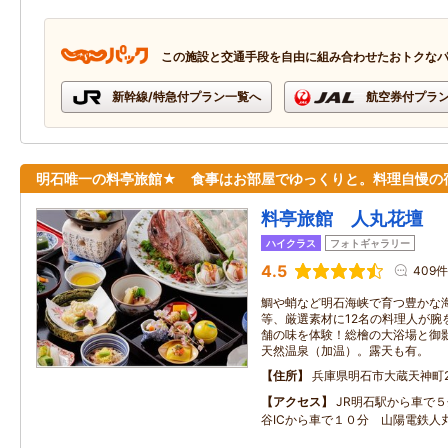
この施設と交通手段を自由に組み合わせたおトクな
新幹線/特急付プラン一覧へ
航空券付プラ
明石唯一の料亭旅館★ 食事はお部屋でゆっくりと。料理自慢の
料亭旅館 人丸花壇
ハイクラス
フォトギャラリー
4.5
409件
鯛や蛸など明石海峡で育つ豊かな
等、厳選素材に12名の料理人が腕
舗の味を体験！総檜の大浴場と御
天然温泉（加温）。露天も有。
住所
兵庫県明石市大蔵天神町2
アクセス
JR明石駅から車で
谷ICから車で１０分 山陽電鉄人