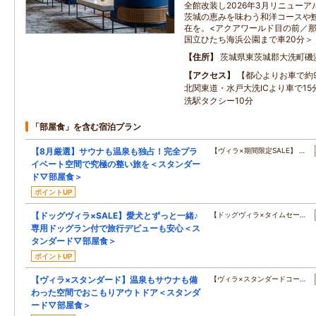
全館改装し2026年3月リニューア
茨城の恵みを味わう和洋コースや
在を。<アクアワールド目の前／那
国立ひたち海浜公園まで車20分＞
住所
茨城県東茨城郡大洗町磯
アクセス
【都心よりお車で約
北関東道・水戸大洗ICより車で1
洗駅タクシー10分
「部屋食」を含む宿泊プラン
【8月厳選】サウナも温泉も独占！完全プラ
【ヴィラ×期間限定SALE】 …
イベート空間で究極の整い旅を＜スタンダー
ド▽部屋食＞
ポイントUP
【ドッグヴィラ×SALE】愛犬とずっと一緒♪
【ドッグヴィラ×タイムセー…
専用ドッグラン付で旅行デビューも安心＜ス
タンダード▽部屋食＞
ポイントUP
【ヴィラ×スタンダード】温泉もサウナも備
【ヴィラ×スタンダードコー…
わった空間でおこもりアウトドア＜スタンダ
ード▽部屋食＞