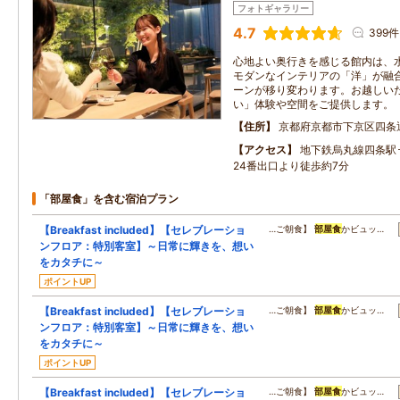
フォトギャラリー
4.7
399件
心地よい奥行きを感じる館内は、
モダンなインテリアの「洋」が融
ーンが移り変わります。お越しい
い」体験や空間をご提供します。
住所
京都府京都市下京区四条
アクセス
地下鉄烏丸線四条駅
24番出口より徒歩約7分
「部屋食」を含む宿泊プラン
【Breakfast included】【セレブレーショ
…ご朝食】
部屋食
かビュッ…
ンフロア：特別客室】～日常に輝きを、想い
をカタチに～
ポイントUP
【Breakfast included】【セレブレーショ
…ご朝食】
部屋食
かビュッ…
ンフロア：特別客室】～日常に輝きを、想い
をカタチに～
ポイントUP
【Breakfast included】【セレブレーショ
…ご朝食】
部屋食
かビュッ…