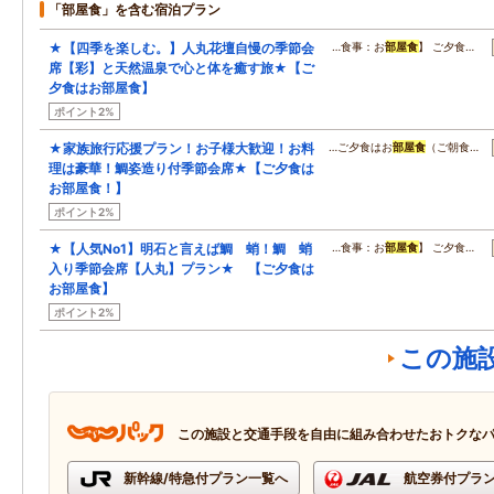
「部屋食」を含む宿泊プラン
★【四季を楽しむ。】人丸花壇自慢の季節会
…食事：お
部屋食
】 ご夕食…
席【彩】と天然温泉で心と体を癒す旅★【ご
夕食はお部屋食】
ポイント2%
★家族旅行応援プラン！お子様大歓迎！お料
…ご夕食はお
部屋食
（ご朝食…
理は豪華！鯛姿造り付季節会席★【ご夕食は
お部屋食！】
ポイント2%
★【人気No1】明石と言えば鯛 蛸！鯛 蛸
…食事：お
部屋食
】 ご夕食…
入り季節会席【人丸】プラン★ 【ご夕食は
お部屋食】
ポイント2%
この施
この施設と交通手段を自由に組み合わせたおトクな
新幹線/特急付プラン一覧へ
航空券付プラ