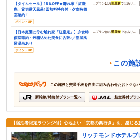
【タイムセール】15％OFF★離れ家「紅塵
…プランはお
部屋食
ではあり…
庵」貸切露天風呂1回無料特典付・夕食時個
室確約！
ポイントUP
【日本庭園に佇む離れ家「紅塵庵」】夕食時
…プランはお
部屋食
ではあり…
個室確約・丹精込めた美食に舌鼓♪／部屋風
呂温泉あり
ポイントUP
この施
この施設と交通手段を自由に組み合わせたおトクな
新幹線/特急付プラン一覧へ
航空券付プラ
【宿泊者限定ラウンジ付】心地よい「京都の奥行き」を、感じる
リッチモンドホテルプ