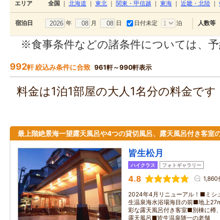
エリア
全国
｜
北海道
｜
東北
｜
関東・甲信越
｜
東海
｜
近畿・北陸
｜
年
月
日
日付未定
泊
宿泊日
人数等
※食事条件などの諸条件については、予
992
軒 絞込み条件に合致
961軒～990軒表示
料金は1泊1部屋の大人1名分の料金で
最上階絶景海一望露天風呂や4つの貸切風呂、露天風呂付き客室
皆生松月
ハイクラス
フォトギャラリー
4.8
1,86
2024年4月リニューアル！■ミ
生温泉海水浴場海目の前■地上27
彩な露天風呂付き客室■別棟に樽
露天風呂■皆生温泉随一の老舗