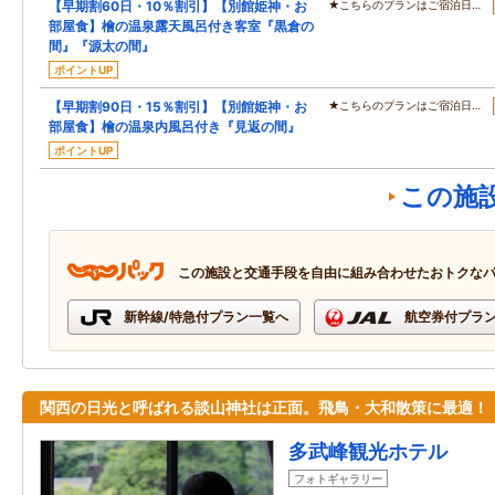
【早期割60日・10％割引】【別館姫神・お
★こちらのプランはご宿泊日…
部屋食】檜の温泉露天風呂付き客室『黒倉の
間』『源太の間』
ポイントUP
【早期割90日・15％割引】【別館姫神・お
★こちらのプランはご宿泊日…
部屋食】檜の温泉内風呂付き『見返の間』
ポイントUP
この施
この施設と交通手段を自由に組み合わせたおトクな
新幹線/特急付プラン一覧へ
航空券付プラ
関西の日光と呼ばれる談山神社は正面。飛鳥・大和散策に最適！
多武峰観光ホテル
フォトギャラリー