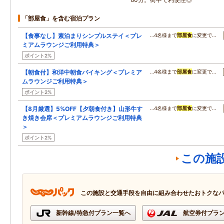
「部屋食」を含む宿泊プラン
【食事なし】素泊まりシンプルステイ＜プレ
…4名様まで
部屋食
に変更で…
ミアムラウンジご利用特典＞
ポイント2%
【朝食付】和洋中朝食バイキング＜プレミア
…4名様まで
部屋食
に変更で…
ムラウンジご利用特典＞
ポイント2%
【8月厳選】5%OFF【夕朝食付き】山形牛す
…4名様まで
部屋食
に変更で…
き焼き会席＜プレミアムラウンジご利用特典
＞
ポイント2%
この施
この施設と交通手段を自由に組み合わせたおトクな
新幹線/特急付プラン一覧へ
航空券付プラ