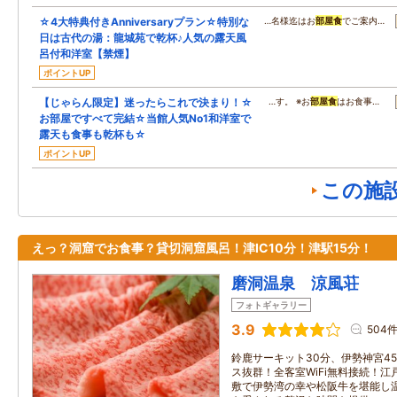
☆4大特典付きAnniversaryプラン☆特別な
…名様迄はお
部屋食
でご案内…
日は古代の湯：龍城苑で乾杯♪人気の露天風
呂付和洋室【禁煙】
ポイントUP
【じゃらん限定】迷ったらこれで決まり！☆
…す。 ※お
部屋食
はお食事…
お部屋ですべて完結☆当館人気No1和洋室で
露天も食事も乾杯も☆
ポイントUP
この施
えっ？洞窟でお食事？貸切洞窟風呂！津IC10分！津駅15分！
磨洞温泉 涼風荘
フォトギャラリー
3.9
504
鈴鹿サーキット30分、伊勢神宮4
ス抜群！全客室WiFi無料接続！
敷で伊勢湾の幸や松阪牛を堪能し