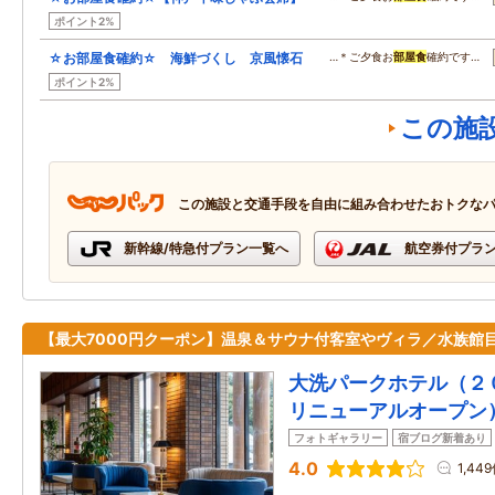
ポイント2%
☆お部屋食確約☆ 海鮮づくし 京風懐石
…＊ご夕食お
部屋食
確約です…
ポイント2%
この施
この施設と交通手段を自由に組み合わせたおトクな
新幹線/特急付プラン一覧へ
航空券付プラ
【最大7000円クーポン】温泉＆サウナ付客室やヴィラ／水族館
大洗パークホテル（２
リニューアルオープン
フォトギャラリー
宿ブログ新着あり
4.0
1,44