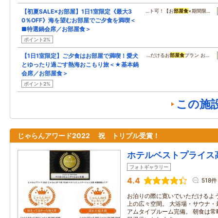
【初夏SALE×お部屋】1日1室限定《最大3
…ト可！【お
部屋食
×期間限…
0％OFF》海を望むお部屋でご夕食を満喫＜
■特選鍋会席／お部屋食＞
ポイント2%
【1日1室限定】ご夕食はお部屋で満喫！愛犬
…だけるお
部屋食
プラン お…
とゆったり過ごす熱海おこもり旅＜★基本鍋
会席／お部屋食＞
ポイント2%
この施
じゃらんアワード2022 祝 トリプル受賞！
ホテルベストプライス
フォトギャラリー
4.4
518件
お泊りの際に寛いでいただけるよう
上の広々空間。 大浴場・サウナ・
アムタイプルーム完備。 朝食は常