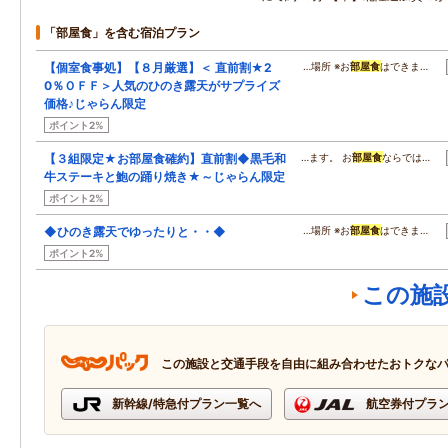
「部屋食」を含む宿泊プラン
【個室食事処】【８月厳選】＜ 直前割★2
…場所 ※お
部屋食
はできま…
0％ＯＦＦ＞人気のひのき露天がサプライズ
価格♪じゃらん限定
ポイント2%
【３組限定★お部屋食確約】直前割◆黒毛和
…ます。 お
部屋食
ならでは…
牛ステーキと鮑の踊り焼き★～じゃらん限定
ポイント2%
◆ひのき露天でゆったりと・・◆
…場所 ※お
部屋食
はできま…
ポイント2%
この施
この施設と交通手段を自由に組み合わせたおトクな
新幹線/特急付プラン一覧へ
航空券付プラ