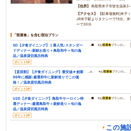
住所
鳥取県米子市皆生温泉3-4
アクセス
【駐車場無料]米子Ｉ
JR米子駅よりタクシーで15分。
ーで30分
「部屋食」を含む宿泊プラン
SD【夕食ダイニング】１番人気♪スタンダー
…■ ※お
部屋食
プランの…
ドディナー♪新鮮お造り＋鳥取和牛＋旬の逸
品／温泉貸切風呂特典
ポイントUP
【直前割】【夕食ダイニング】最安値★創業
…a」 ※お
部屋食
プランの…
99年に感謝♪厳選和牛に新鮮造りでこの価
格！／温泉貸切風呂特典
ポイントUP
U2D【夕食ダイニング】鳥取牛サーロイン特
…■ ※お
部屋食
プランの…
選ディナー♪厳選鳥取牛＋新鮮造り＋旬の逸
品／温泉貸切風呂特典
ポイントUP
この施