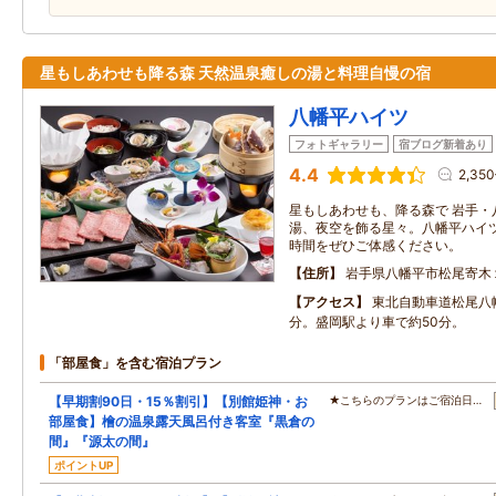
星もしあわせも降る森 天然温泉癒しの湯と料理自慢の宿
八幡平ハイツ
フォトギャラリー
宿ブログ新着あり
4.4
2,35
星もしあわせも、降る森で 岩手・
湯、夜空を飾る星々。八幡平ハイ
時間をぜひご体感ください。
住所
岩手県八幡平市松尾寄木
アクセス
東北自動車道松尾八幡
分。盛岡駅より車で約50分。
「部屋食」を含む宿泊プラン
【早期割90日・15％割引】【別館姫神・お
★こちらのプランはご宿泊日…
部屋食】檜の温泉露天風呂付き客室『黒倉の
間』『源太の間』
ポイントUP