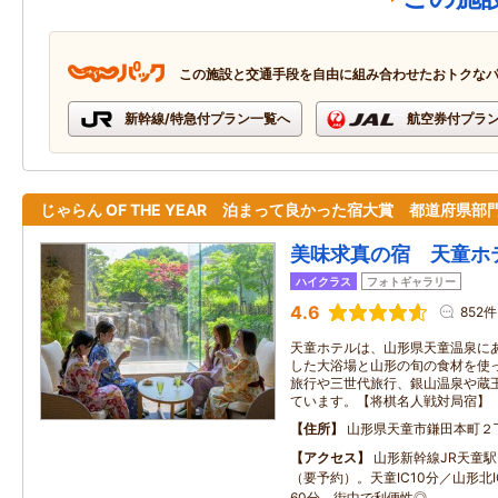
この施設と交通手段を自由に組み合わせたおトクな
新幹線/特急付プラン一覧へ
航空券付プラ
じゃらん OF THE YEAR 泊まって良かった宿大賞 都道府県部
美味求真の宿 天童ホ
ハイクラス
フォトギャラリー
4.6
852件
天童ホテルは、山形県天童温泉に
した大浴場と山形の旬の食材を使
旅行や三世代旅行、銀山温泉や蔵
ています。【将棋名人戦対局宿】
住所
山形県天童市鎌田本町２
アクセス
山形新幹線JR天童
（要予約）。天童IC10分／山形北I
60分。街中で利便性◎