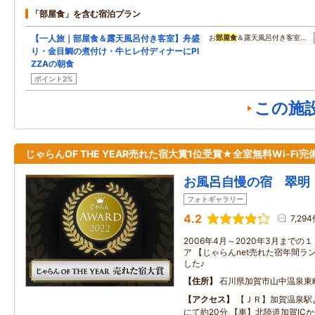
「部屋食」を含む宿泊プラン
【一人旅｜部屋食＆露天風呂付き客室】舟盛
お
部屋食
＆露天風呂付き客室…
り・金目鯛の煮付け・牛ヒレ付ディナーにPI
ZZAの朝食
ポイント2%
この施
じゃらんOF THE YEAR売れた宿大賞1位受賞★全室無料Wi-Fi完
お風呂自慢の宿 翠明
フォトギャラリー
4.2
7,29
2006年4月～2020年3月まで
ア 【じゃらんnet売れた宿年間ラ
した♪
住所
石川県加賀市山中温泉東
アクセス
【ＪＲ】加賀温泉駅
にて約20分 【車】北陸道加賀ICか