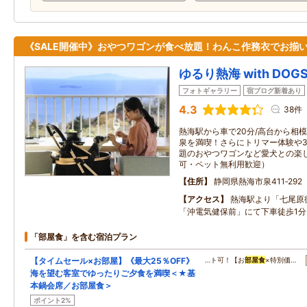
《SALE開催中》おやつワゴンが食べ放題！わんこ作務衣でお揃
ゆるり熱海 with DOG
フォトギャラリー
宿ブログ新着あり
4.3
38件
熱海駅から車で20分/高台から相
泉を満喫！さらにトリマー体験や
題のおやつワゴンなど愛犬との楽
可・ペット無利用歓迎）
住所
静岡県熱海市泉411‐292
アクセス
熱海駅より「七尾原
「沖電気健保前」にて下車徒歩1分
「部屋食」を含む宿泊プラン
【タイムセール×お部屋】《最大25％OFF》
…ト可！【お
部屋食
×特別価…
海を望む客室でゆったりご夕食を満喫＜★基
本鍋会席／お部屋食＞
ポイント2%