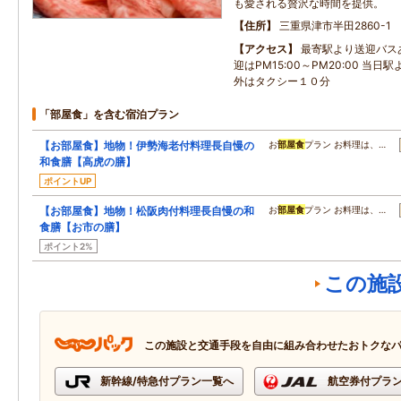
も愛される贅沢な時間を提供。
住所
三重県津市半田2860-1
アクセス
最寄駅より送迎バスあ
迎はPM15:00～PM20:00 当
外はタクシー１０分
「部屋食」を含む宿泊プラン
【お部屋食】地物！伊勢海老付料理長自慢の
お
部屋食
プラン お料理は、…
和食膳【高虎の膳】
ポイントUP
【お部屋食】地物！松阪肉付料理長自慢の和
お
部屋食
プラン お料理は、…
食膳【お市の膳】
ポイント2%
この施
この施設と交通手段を自由に組み合わせたおトクな
新幹線/特急付プラン一覧へ
航空券付プラ