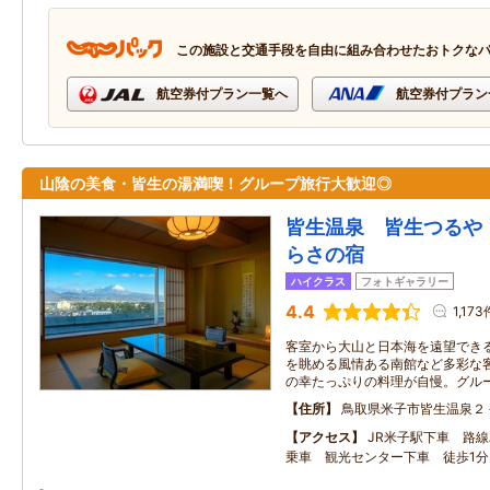
この施設と交通手段を自由に組み合わせたおトクな
航空券付プラン一覧へ
航空券付プラン
山陰の美食・皆生の湯満喫！グループ旅行大歓迎◎
皆生温泉 皆生つるや
らさの宿
ハイクラス
フォトギャラリー
4.4
1,173
客室から大山と日本海を遠望でき
を眺める風情ある南館など多彩な
の幸たっぷりの料理が自慢。グル
住所
鳥取県米子市皆生温泉２
アクセス
JR米子駅下車 路
乗車 観光センター下車 徒歩1分