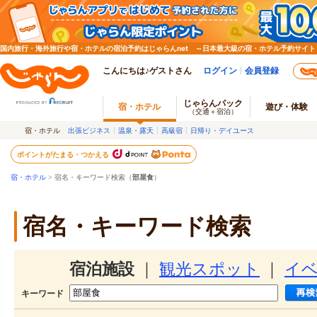
国内旅行・海外旅行や宿・ホテルの宿泊予約はじゃらんnet ～日本最大級の宿・ホテル予約サイト
こんにちは♪ゲストさん
ログイン
会員登録
じゃらんパック
宿・ホテル
遊び・体験
（交通＋宿泊）
宿・ホテル
出張ビジネス
温泉・露天
高級宿
日帰り・デイユース
ポイントがたまる・つかえる
宿・ホテル
> 宿名・キーワード検索（
部屋食
）
宿名・キーワード検索
宿泊施設
｜
観光スポット
｜
イ
キーワード