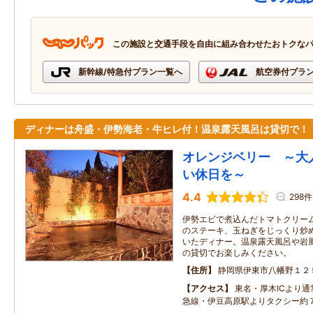
この施設と交通手段を自由に組み合わせたおトクな
新幹線/特急付プラン一覧へ
航空券付プラ
ディナーは舟盛・伊勢海老・牛ヒレ付！温泉露天風呂は貸切で！
オレンジベリー ～大
い休日を～
4.4
298件
伊勢エビで煮込んだトマトクリー
のステーキ、玉ねぎをじっくり炒
いたディナー。温泉露天風呂や岩
の貸切でお楽しみください。
住所
静岡県伊東市八幡野１２
アクセス
東名・厚木ICより通
急線・伊豆高原駅よりタクシー約