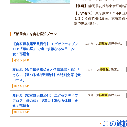
住所
静岡県賀茂郡東伊豆町稲
アクセス
東名厚木ＩＣ小田原
１３５号線で稲取温泉、東海道線
線で伊豆稲取へ
「部屋食」を含む宿泊プラン
【自家源泉露天風呂付】 エグゼクティブフ
…夕食 お
部屋食
調理長が…
ロア「銀の栞」 で過ごす雅なる休日 夕
食：部屋食
ポイントUP
夏休み【金目鯛銀鱗焼きと伊勢海老・鮑】と
…ます。 お
部屋食
が出来ま…
さらに【選べる逸品料理付】の特別会席［天
コース］
ポイントUP
夏休み【客室露天風呂付】 エグゼクティブ
…夕食 お
部屋食
調理長が…
フロア「銀の栞」 で過ごす雅なる休日 夕
食：部屋食
ポイントUP
この施