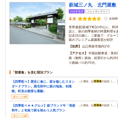
萩城三ノ丸 北門屋敷
ハイクラス
フォトギャラリー
4.6
426件
世界遺産[萩城下町]の中心に、和
設と、萩の四季食材の特選料理を
記念日の旅に、ご家族で・グルー
装のプレミアム庭園客室が好評
住所
山口県萩市堀内210
アクセス
中国自動車道：美祢
路（無料）経由、絵堂ICから約25
り路線バス約70分。
「部屋食」を含む宿泊プラン
【四季彩々】歴史に食に、萩を愉しむスタン
…た場合、お
部屋食
の設定（…
ダードプラン。黒毛和牛に萩の地魚、旬堪
能。町並み散策も素敵♪
ポイントUP
【四季彩々★★グルメ】萩ブランド牛「長萩
…た場合、お
部屋食
の設定（…
和牛」と旬魚で萩を味わう人気プラン
ポイントUP