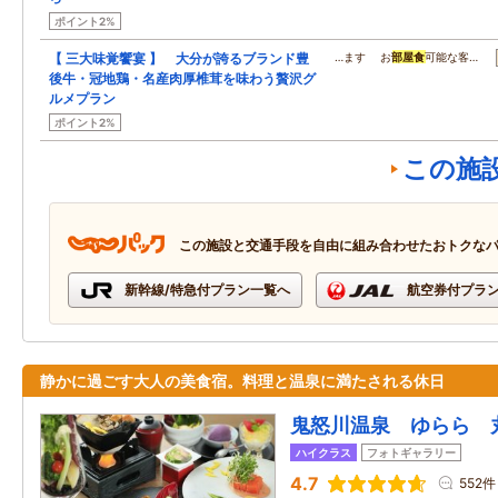
ポイント2%
【 三大味覚饗宴 】 大分が誇るブランド豊
…ます お
部屋食
可能な客…
後牛・冠地鶏・名産肉厚椎茸を味わう贅沢グ
ルメプラン
ポイント2%
この施
この施設と交通手段を自由に組み合わせたおトクな
新幹線/特急付プラン一覧へ
航空券付プラ
静かに過ごす大人の美食宿。料理と温泉に満たされる休日
鬼怒川温泉 ゆらら 
ハイクラス
フォトギャラリー
4.7
552件