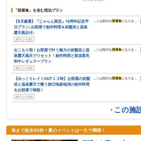
「部屋食」を含む宿泊プラン
【8月厳選】『じゃらん限定』19周年記念平
…ンは朝夕お
部屋食
になりま…
日プラン♪お部屋で創作料理＆岩盤浴と温泉
露天風呂付♪
ポイント2%
おこもり宿！お部屋で叶う魅力の岩盤浴と温
…ンは朝夕お
部屋食
になりま…
泉露天風呂でリセット！創作料理と那須黒毛
和牛レギュラープラン
ポイント2%
【ゆっくりレイトOUT１２時】お部屋の岩盤
…ンは朝夕お
部屋食
になりま…
浴と温泉露天で整う旅◎地産地消の創作料理
をお部屋で堪能！
ポイント2%
この施
海まで徒歩30秒！夏のイベントは一久で満喫！