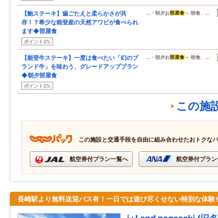
【鮑ステーキ】歯ごたえと柔らかさが共
…・朝夕お
部屋食
～ 朝食、…
存！？希少な能登産の天然アワビが食べられ
ます◆部屋食
ポイント2%
【能登牛ステーキ】一度は食べたい「幻のブ
…・朝夕お
部屋食
～ 朝食、…
ランド牛」を味わう、グレードアッププラン
◆朝夕部屋食
ポイント2%
この施
この施設と交通手段を自由に組み合わせたおトクな
航空券付プラン一覧へ
航空券付プラン
長崎駅より無料送迎バス有！一日では遊び尽くせない特別な体験