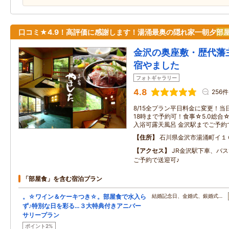
口コミ★4.9！高評価に感謝します！湯涌最奥の隠れ家━朝夕
部
金沢の奥座敷・歴代藩
宿やました
フォトギャラリー
4.8
256件
8/15全プラン平日料金に変更！
18時まで予約可！食事☆5.0総合☆
入浴可露天風呂 金沢駅までご予約
住所
石川県金沢市湯涌町イ１
アクセス
JR金沢駅下車、バスで
ご予約で送迎可♪
「部屋食」を含む宿泊プラン
。☆ワイン＆ケーキつき☆。部屋食で水入ら
結婚記念日、金婚式、銀婚式…
ず♪特別な日を彩る…３大特典付きアニバー
サリープラン
ポイント2%