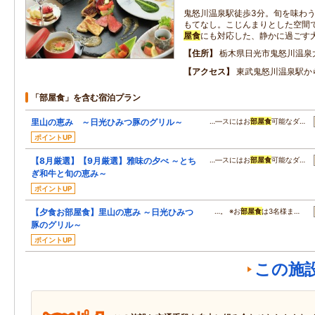
鬼怒川温泉駅徒歩3分。旬を味わ
もてなし。こじんまりとした空間
屋食
にも対応した、静かに過ごす
住所
栃木県日光市鬼怒川温泉大原
アクセス
東武鬼怒川温泉駅か
「部屋食」を含む宿泊プラン
里山の恵み ～日光ひみつ豚のグリル～
…―スにはお
部屋食
可能なダ…
ポイントUP
【8月厳選】【9月厳選】雅味の夕べ ～とち
…―スにはお
部屋食
可能なダ…
ぎ和牛と旬の恵み～
ポイントUP
【夕食お部屋食】里山の恵み ～日光ひみつ
…。 ※お
部屋食
は3名様ま…
豚のグリル～
ポイントUP
この施