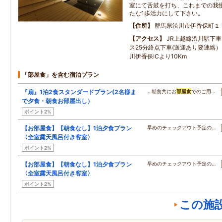
室にて舌鼓を打ち、これまでの我
たな1歩活力にして下さい。
住所
群馬県渋川市伊香保町１
アクセス
JR上越線渋川駅下車
ス25分終点下車(送迎あり要連絡
川伊香保ICより10Km
「部屋食」を含む宿泊プラン
『扇』1泊2食スタンダードプラン(2名様ま
…朝食共にお
部屋食
でのご用…
で夕食・朝食お部屋出し）
ポイント2%
【お部屋食】【朝食なし】1泊夕食プラン
早めのチェックアウト予定の…
〈全室露天風呂付き客室〉
ポイント2%
【お部屋食】【朝食なし】1泊夕食プラン
早めのチェックアウト予定の…
〈全室露天風呂付き客室〉
ポイント2%
この施