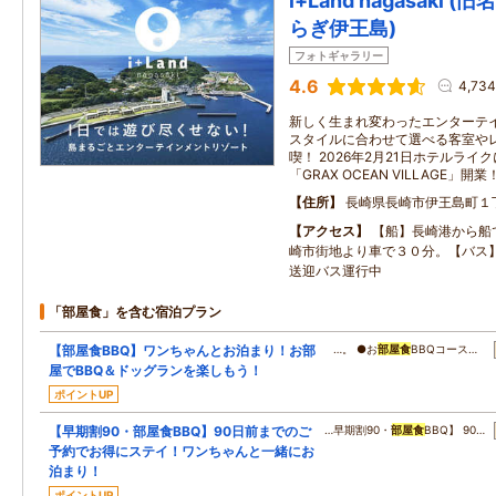
i+Land nagasaki
らぎ伊王島)
フォトギャラリー
4.6
4,73
新しく生まれ変わったエンターテイ
スタイルに合わせて選べる客室や
喫！ 2026年2月21日ホテルラ
「GRAX OCEAN VILLAGE」開業
住所
長崎県長崎市伊王島町１
アクセス
【船】長崎港から船
崎市街地より車で３０分。【バス
送迎バス運行中
「部屋食」を含む宿泊プラン
【部屋食BBQ】ワンちゃんとお泊まり！お部
…。 ●お
部屋食
BBQコース…
屋でBBQ＆ドッグランを楽しもう！
ポイントUP
【早期割90・部屋食BBQ】90日前までのご
…早期割90・
部屋食
BBQ】 90…
予約でお得にステイ！ワンちゃんと一緒にお
泊まり！
ポイントUP