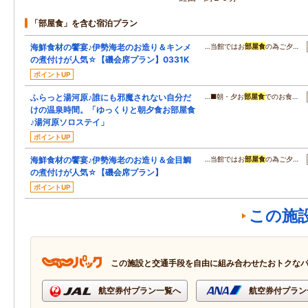
「部屋食」を含む宿泊プラン
海鮮食材の饗宴♪伊勢海老のお造り＆キンメ
…当館ではお
部屋食
の為ご夕…
の煮付けが人気☆【磯会席プラン】0331K
ポイントUP
ふらっと湯河原♪誰にも邪魔されない自分だ
…■朝・夕お
部屋食
でのお食…
けの温泉時間。「ゆっくりと朝夕食お部屋食
♪湯河原ソロステイ」
ポイントUP
海鮮食材の饗宴♪伊勢海老のお造り＆金目鯛
…当館ではお
部屋食
の為ご夕…
の煮付けが人気☆【磯会席プラン】
ポイントUP
この施
この施設と交通手段を自由に組み合わせたおトクな
航空券付プラン一覧へ
航空券付プラン