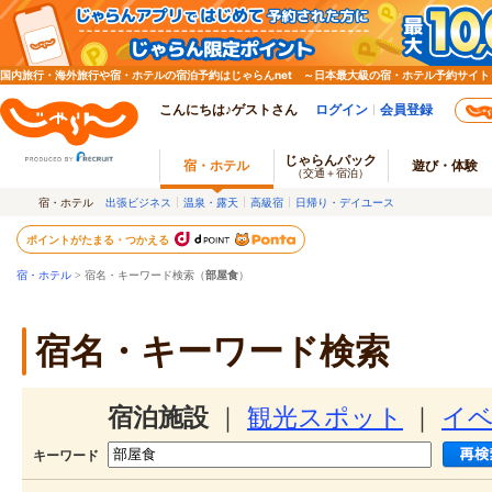
国内旅行・海外旅行や宿・ホテルの宿泊予約はじゃらんnet ～日本最大級の宿・ホテル予約サイト
こんにちは♪ゲストさん
ログイン
会員登録
じゃらんパック
宿・ホテル
遊び・体験
（交通＋宿泊）
宿・ホテル
出張ビジネス
温泉・露天
高級宿
日帰り・デイユース
ポイントがたまる・つかえる
宿・ホテル
> 宿名・キーワード検索（
部屋食
）
宿名・キーワード検索
宿泊施設
｜
観光スポット
｜
イ
キーワード