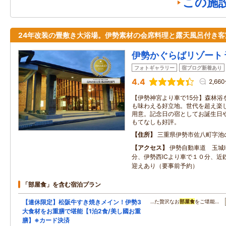
この施
24年改装の畳敷き大浴場。伊勢素材の会席料理と露天風呂付き客
伊勢かぐらばリゾート 
フォトギャラリー
宿ブログ新着あり
4.4
2,66
【伊勢神宮より車で15分】森林浴
も味わえる好立地。世代を超え楽
用意。記念日の宿としてお誕生日
もてなしも好評。
住所
三重県伊勢市佐八町字池
アクセス
伊勢自動車道 玉城
分、伊勢西ICより車で１０分、近
迎えあり（要事前予約）
「部屋食」を含む宿泊プラン
【連休限定】松阪牛すき焼きメイン！伊勢3
…た贅沢なお
部屋食
をご堪能…
大食材をお重膳で堪能【1泊2食/美し國お重
膳】※カード決済