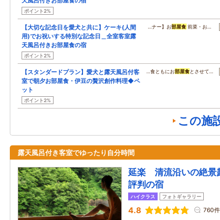
天風呂付きお部屋食の宿
ポイント2%
【大切な記念日を愛犬と共に】ケーキ(人間
…ナー】お
部屋食
前菜・お…
用)でお祝いする特別な記念日＿全室客室露
天風呂付きお部屋食の宿
ポイント2%
【スタンダードプラン】愛犬と露天風呂付客
…食ともにお
部屋食
とさせて…
室で朝夕お部屋食・伊豆の贅沢創作料理◆ペ
ット
ポイント2%
この施
露天風呂付き客室でゆったり自分時間
延楽 清流沿いの絶景
評判の宿
ハイクラス
フォトギャラリー
4.8
760件