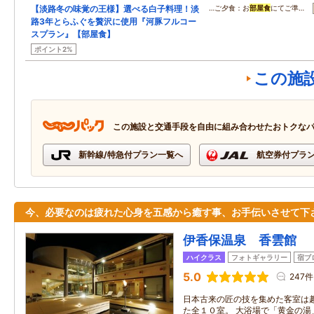
【淡路冬の味覚の王様】選べる白子料理！淡
…ご夕食：お
部屋食
にてご準…
路3年とらふぐを贅沢に使用『河豚フルコー
スプラン』【部屋食】
ポイント2%
この施
この施設と交通手段を自由に組み合わせたおトクな
新幹線/特急付プラン一覧へ
航空券付プラ
今、必要なのは疲れた心身を五感から癒す事、お手伝いさせて下
伊香保温泉 香雲館
ハイクラス
フォトギャラリー
宿ブ
5.0
247件
日本古来の匠の技を集めた客室は
た全１０室。 大浴場で「黄金の湯