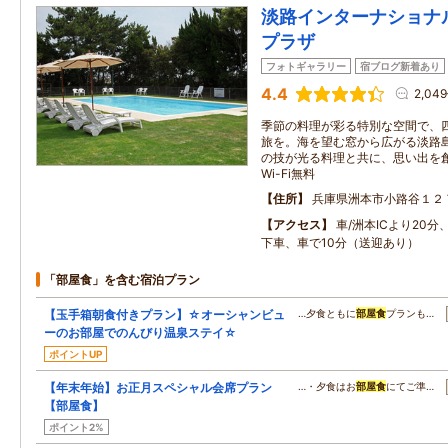
淡路インターナショナ
プラザ
フォトギャラリー
宿ブログ新着あり
4.4
2,04
季節の料理が彩る特別な空間で、
旅を。海を望む窓から広がる淡路
の技が光る料理と共に、思い出を
Wi-Fi無料
住所
兵庫県洲本市小路谷１２
アクセス
車/洲本ICより20分
下車、車で10分（送迎あり）
「部屋食」を含む宿泊プラン
【玉手箱朝食付きプラン】☆オーシャンビュ
…夕食ともに
部屋食
プランも…
ーのお部屋でのんびり温泉ステイ☆
ポイントUP
【年末年始】お正月スペシャル会席プラン
…・夕食はお
部屋食
にてご準…
【部屋食】
ポイント2%