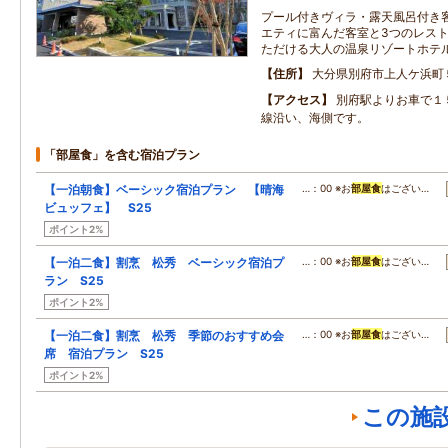
プール付きヴィラ・露天風呂付き
エティに富んだ客室と3つのレス
ただける大人の温泉リゾートホテ
住所
大分県別府市上人ケ浜町
アクセス
別府駅よりお車で１
線沿い、海側です。
「部屋食」を含む宿泊プラン
【一泊朝食】ベーシック宿泊プラン 【晴海
…：00 ※お
部屋食
はござい…
ビュッフェ】 S25
ポイント2%
【一泊二食】割烹 松秀 ベーシック宿泊プ
…：00 ※お
部屋食
はござい…
ラン S25
ポイント2%
【一泊二食】割烹 松秀 季節のおすすめ会
…：00 ※お
部屋食
はござい…
席 宿泊プラン S25
ポイント2%
この施