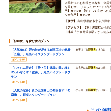
四季折々のお料理と全客室・全露
を望む宿。 じゃらんアワード 5部
門】☆1位☆ 【泊まって良かった
夕食部門】☆1位☆
住所
富山県黒部市宇奈月温泉
アクセス
【車】黒部ICから約
山地鉄「宇奈月温泉駅」から徒歩
「部屋食」を含む宿泊プラン
【人気No.1】匠の技が冴える創意工夫の晩餐
…食事は「お
部屋食
」または…
「匠膳」。延楽ハイスタンダードプラン
ポイントUP
【じゃらん限定】【最上位】北陸の贅の極を
…お食事はお
部屋食
または個…
味わい尽くす「雅膳」。延楽ハイグレードプ
ラン
ポイントUP
【人気の定番】食の王国富山の旬を食す「旬
…まかせ（お
部屋食
または個…
彩膳」。延楽スタンダードプラン
ポイントUP
この施