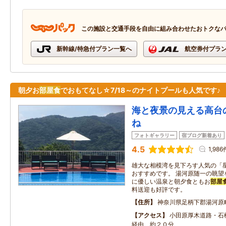
この施設と交通手段を自由に組み合わせたおトクな
新幹線/特急付プラン一覧へ
航空券付プラ
朝夕お
部屋食
でおもてなし☆7/18～のナイトプールも人気です♪
海と夜景の見える高台
ね
フォトギャラリー
宿ブログ新着あり
4.5
1,986
雄大な相模湾を見下ろす人気の「
おすすめです。 湯河原随一の眺望
に優しい温泉と朝夕食ともお
部屋
料送迎も好評です。
住所
神奈川県足柄下郡湯河原町
アクセス
小田原厚木道路・石橋
経由 約２０分