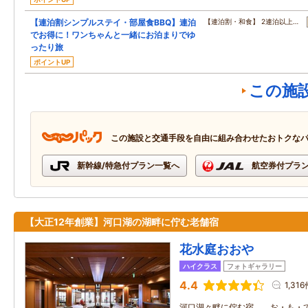
【連泊割シンプルステイ・部屋食BBQ】連泊
【連泊割・和食】 2連泊以上…
でお得に！ワンちゃんと一緒にお泊まりでゆ
ったり旅
ポイントUP
この施
この施設と交通手段を自由に組み合わせたおトクな
新幹線/特急付プラン一覧へ
航空券付プラ
【大正12年創業】河口湖の湖畔に佇む老舗宿
花水庭おおや
ハイクラス
フォトギャラリー
4.4
1,31
河口湖々畔に佇む宿。 お・も・