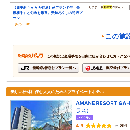
【四季彩々★★★特選】萩ブランド牛「長
…ります。お
部屋食
の設定（…
萩和牛」と旬魚を厳選。美味尽くしの特選プ
ラン
ポイントUP
この施
この施設と交通手段を自由に組み合わせたおトクな
新幹線/特急付プラン一覧へ
航空券付プラ
美しい松林に佇む大人のためのプライベートホテル
AMANE RESORT G
ラス）
ハイクラス
4.9
89件