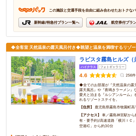
この施設と交通手段を自由に組み合わせたおトクな
新幹線/特急付プラン一覧へ
航空券付プラ
◆全客室 天然温泉の露天風呂付き◆眺望と温泉を満喫するリゾー
ラビスタ霧島ヒルズ（
ハイクラス
フォトギャラリー
4.6
256件
◆全てのお部屋が『天然温泉の露
露天風呂』や『夜鳴きラーメン』
愛犬と泊まる『ルシアンルーム』
れるリゾートステイを。
住所
鹿児島県霧島市牧園町高
アクセス
車／霧島神宮駅から約
有・要予約)/高速道路「横川ＩＣ
空港IC」から約30分