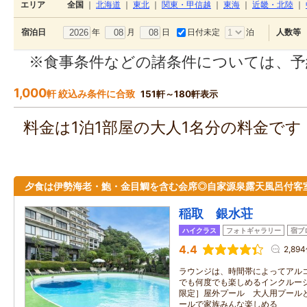
エリア
全国
｜
北海道
｜
東北
｜
関東・甲信越
｜
東海
｜
近畿・北陸
｜
年
月
日
日付未定
泊
宿泊日
人数等
※食事条件などの諸条件については、予
1,000
軒 絞込み条件に合致
151軒～180軒表示
料金は1泊1部屋の大人1名分の料金で
夕食は伊勢海老・鮑・金目鯛を含む会席◎自家源泉露天風呂付客
稲取 銀水荘
ハイクラス
フォトギャラリー
宿ブ
4.4
2,89
ラウンジは、時間帯によってアルコ
でも何度でも楽しめるインクルーシ
限定］屋外プール 大人用プール
ールで家族みんな楽しめる