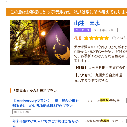
この旅はお客様にとって特別な旅、私共は常にそう考えておりま
山荘 天水
ハイクラス
フォトギャラリー
4.8
824件
天ケ瀬温泉の中心部より少し離れ
む静かな地に佇む一軒宿。 喧騒を
て、四季折々のゆたかな自然のも
束します。
住所
大分県日田市天瀬町桜竹
アクセス
九州大分自動車道：
ら天水まで車で約20分
「部屋食」を含む宿泊プラン
【 Anniversaryプラン 】 祝・記念の夜を
…ます お
部屋食
可能な客…
彩る旅に 心に残る記念日STAYプラン
ポイント2%
年末年始(12/30～1/3)のご予約はこちらか
…般客室はお
部屋食
ですが、…
ら