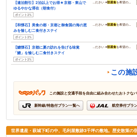
【連泊割引】2泊以上でお得★京都・東山で
…ださい ※
部屋食
を希望の…
ゆるやかな滞在（朝食付）
ポイント2%
【和懐石】美食の都・京都と御食国の海の恵
…ださい ※
部屋食
を希望の…
みを愉しむ二食付きステイ
ポイント2%
【鱧懐石】京都に夏の訪れを告げる味覚
…ださい ※
部屋食
を希望の…
「鱧」を愉しむ二食付きステイ
ポイント2%
この施
この施設と交通手段を自由に組み合わせたおトクな
新幹線/特急付プラン一覧へ
航空券付プラ
世界遺産・萩城下町の中、毛利屋敷跡3千坪の敷地。歴史散策の