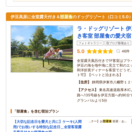
伊豆高原に全室露天付き＆
部屋食
のドッグリゾート（口コミ5.0
ラ・ドッグリゾート 伊
き客室 部屋食の愛犬宿
フォトギャラリー
宿ブログ新着あり
5.0
46件
全室露天風呂付きで1F客室はプラ
伊豆の海を地中海に見立て和のエ
和洋折衷ディナーを客室でどうぞ
ト可】【ペットと泊まれる】
住所
静岡県伊東市八幡野１２
アクセス
東名高速道路厚木I
路へ135号線を伊豆方面へ約90
グランパルより5分
「部屋食」を含む宿泊プラン
【大切な記念日を愛犬と共に】ケーキ(人間
…ナー】お
部屋食
前菜・お…
用)でお祝いする特別な記念日＿全室客室露