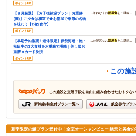
ポイントUP
【８月厳選】【お子様歓迎プラン｜お重膳
…兼ねなくお
部屋食
をご堪能…
(藤)】ご夕食は和室で◆お部屋で季節の名物
を味わう【1泊2食付】
ポイントUP
【早期予約推奨！連休限定】伊勢海老・鮑・
…た贅沢なお
部屋食
をご堪能…
松阪牛の3大食材をお重膳で堪能｜美し國お
重膳 ※カード決済
ポイントUP
この施
この施設と交通手段を自由に組み合わせたおトクな
新幹線/特急付プラン一覧へ
航空券付プラ
夏季限定の鱧プラン受付中！全室オーシャンビュー 絶景と美食の