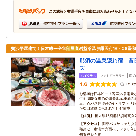
この施設と交通手段を自由に組み合わせたおトクな
航空券付プラン一覧へ
航空券付プラン
贅沢平屋建て！日本唯一全室
部屋食
岩盤浴温泉露天付16～26畳
那須の温泉隠れ宿 昔
ズ
ハイクラス
フォトギャラリー
宿ブ
4.6
1,518
お部屋は日本唯一！客室温泉露天
牛を堪能☆季節の味覚地産地消の
出。☆バス停徒歩7分・サファリ5
かな自然森に包まれて佇む環境
住所
栃木県那須郡那須町高久
アクセス
関東バスサファリ入
那須IC下車湯本方面へサファリ入口
側看板を右折