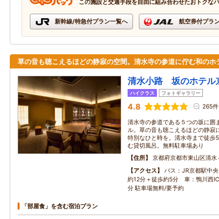
この施設と交通手段を自由に組み合わせたおトクな
新幹線/特急付プラン一覧へ
航空券付プラ
草の音も聴こえるほどの静寂の空間。清水寺の参道に佇む和のホ
清水小路 坂のホテル
ハイクラス
フォトギャラリー
4.8
265件
清水寺の参道である５つの坂に囲
ル。草の音も聴こえるほどの静寂
特別なひと時を。清水寺まで徒歩
む貸切風呂。無料駐車場あり
住所
京都府京都市東山区清水
アクセス
バス：JR京都駅中
約12分＋徒歩約5分 車：鴨川西IC
分 駐車場無料/要予約
「部屋食」を含む宿泊プラン