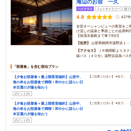
海辺のお宿 一久
ハイクラス
フォトギャラリー
宿ブ
4.8
427件
全室オーシャンビューの客室をご
け流しの温泉と季節ごとの会席料
【加茂水族館まで車で6分】
住所
山形県鶴岡市湯野浜１－
アクセス
ＪＲ鶴岡駅よりタク
線バス（４０分）湯野浜温泉バス
「部屋食」を含む宿泊プラン
【夕食お部屋食＋最上階客室確約】山形牛、
【ご注意ください】 ※当プ…
海の幸をお部屋食で満喫！和やかに語らい日
本百選の夕陽を味わう
ポイント2%
【夕食お部屋食＋最上階客室確約】山形牛、
【ご注意ください】 ※当プ…
海の幸をお部屋食で満喫！和やかに語らい日
本百選の夕陽を味わう
ポイント2%