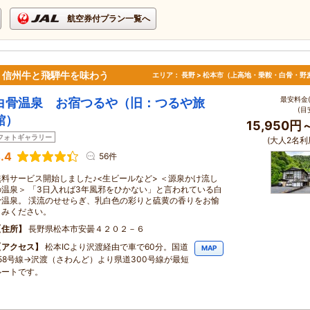
航空券付プラン一覧へ
、信州牛と飛騨牛を味わう
エリア：
長野 > 松本市（上高地・乗鞍・白骨・野
最安料金(
白骨温泉 お宿つるや（旧：つるや旅
(目
館）
15,950円
フォトギャラリー
(大人2名利
.4
56件
無料サービス開始しました♪<生ビールなど> ＜源泉かけ流し
の温泉＞ 「3日入れば3年風邪をひかない」と言われている白
骨温泉。 渓流のせせらぎ、乳白色の彩りと硫黄の香りをお愉
しみください。
住所
長野県松本市安曇４２０２－６
アクセス
松本ICより沢渡経由で車で60分。国道
MAP
158号線→沢渡（さわんど）より県道300号線が最短
ルートです。