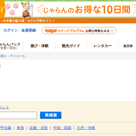
 ～日本最大級の宿・ホテル予約サイト～
ログイン
会員登録
お得な特典をみる
ゃらんパック
遊び・体験
観光ガイド
レンタカー
航空券
（交通＋宿泊）
日帰り・デイユース
ベント
・甲信越
｜
東海
｜
近畿・北陸
｜
中国・四国
｜
九州・沖縄