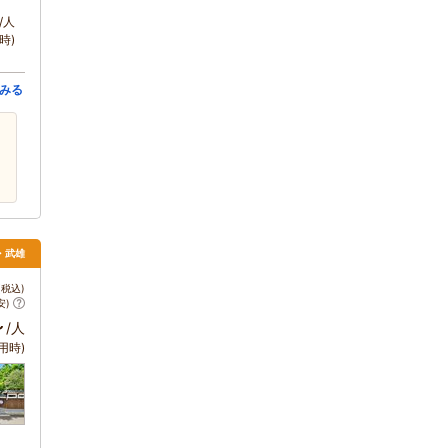
/人
時)
みる
野・武雄
税込)
安)
～
/人
用時)