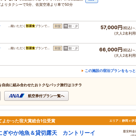
駅よりタクシーで5分、佐賀空港より車で50分
付
…能いただく
部屋食
プランで…
和室
朝・夕
57,000円
(税込)～
(大人2名利用
付
…能いただく
部屋食
プランで…
和室
朝・夕
66,000円
(税込)～
(大人2名利用
この施設の宿泊プランをもっと
を自由に組み合わせたおトクなパック旅行はコチラ
航空券付プラン一覧へ
ってよかった宿大賞総合1位受賞
エリア：
静岡 > 
最安料金(
にぎやか地魚＆貸切露天 カントリーイ
(目