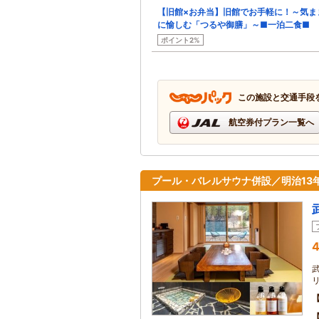
【旧館×お弁当】旧館でお手軽に！～気ま
に愉しむ「つるや御膳」～■一泊二食■
ポイント2%
この施設と交通手段
航空券付プラン一覧へ
プール・バレルサウナ併設／明治13
4