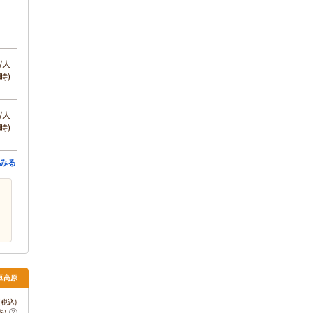
/人
時)
/人
時)
みる
伊豆高原
税込)
安)