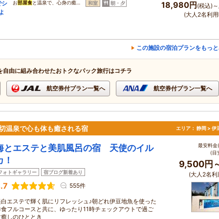
でシ
お
部屋食
と温泉で、心身の癒…
和室
朝・夕
18,980円
(税込)～
よ
(大人2名利用
この施設の宿泊プランをもっと
を自由に組み合わせたおトクなパック旅行はコチラ
航空券付プラン一覧へ
航空券付プラン一覧へ
貸切温泉で心も体も癒される宿
エリア：
静岡 > 
最安料金(
海とエステと美肌風呂の宿 天使のイル
(目
カ！
9,500円
フォトギャラリー
宿ブログ新着あり
(大人2名利
.7
555件
美白エステで輝く肌にリフレッシュ♪朝どれ伊豆地魚を使った
洋食フルコースと共に、ゆったり11時チェックアウトで過ご
す癒しのひととき