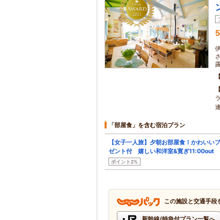
5
連
「部屋食」を含む宿泊プラン
【女子一人旅】夕朝お部屋食！かわいい
ゼント付 嬉しい和洋室&寛ぎ11:00out
ポイント2%
この施設と交通手段
新幹線/特急付プラン一覧へ