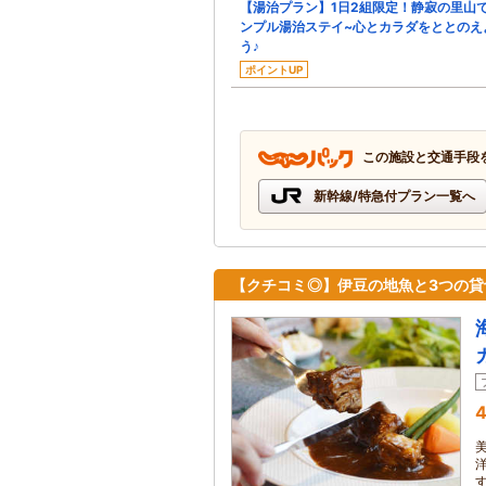
【湯治プラン】1日2組限定！静寂の里山
ンプル湯治ステイ~心とカラダをととのえ
う♪
ポイントUP
この施設と交通手段
新幹線/特急付プラン一覧へ
【クチコミ◎】伊豆の地魚と3つの
4