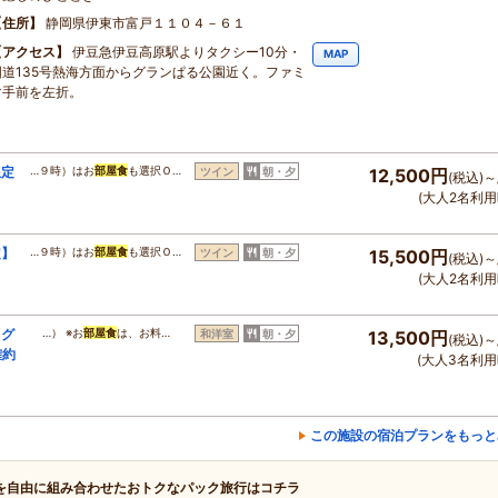
住所
静岡県伊東市富戸１１０４－６１
アクセス
伊豆急伊豆高原駅よりタクシー10分・
MAP
国道135号熱海方面からグランぱる公園近く。ファミ
マ手前を左折。
限定
…９時）はお
部屋食
も選択Ｏ…
ツイン
朝・夕
12,500円
(税込)～
(大人2名利用
定】
…９時）はお
部屋食
も選択Ｏ…
ツイン
朝・夕
15,500円
(税込)～
(大人2名利用
・グ
…） ※お
部屋食
は、お料…
和洋室
朝・夕
13,500円
(税込)～
確約
(大人3名利用
この施設の宿泊プランをもっと
を自由に組み合わせたおトクなパック旅行はコチラ