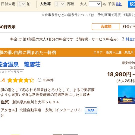
日付未定
泊
部屋
大人
名 子供
0名
人数等
※食事条件などの諸条件については、予約画面で再度ご確認く
合致順
料金が
30軒表示
料金は1泊1部屋の大人1名分の料金です（消費税・サービス料込み）
料金
美肌の湯♪自然に囲まれた一軒宿
エリア：
新潟 > 上越・糸魚川
最安料金(
笹倉温泉 龍雲荘
(目
フォトギャラリー
18,980円
.4
394件
(大人2名利
美肌の湯として称される温泉はとろりとして、まるで美容液
のような泉質♪ 夕食は料理長厳選の特選料理にした舌鼓★
住所
新潟県糸魚川市大平５８０４
アクセス
北陸自動車道・糸魚川インターより３
MAP
５分