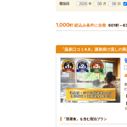
年
月
日
宿泊日
1,000
軒 絞込み条件に合致
601軒～6
「温泉口コミ4.8」源泉掛け流しの
4
「部屋食」を含む宿泊プラン