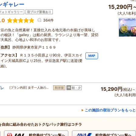
ンギャレー
15,290円
フォトギャラリー
宿ブログ新着あり
(大人1名利
.0
364件
伊豆の魚と自然素材！直接仕入れる地元港の水揚げが美味し
さの秘訣！「galley」は船の厨房。ラウンジより海一望、貸切
露天風呂、心地よい和洋のお部屋です。
住所
静岡県伊東市富戸１１６９
アクセス
Ｒ１３５小田原より90分。伊豆スカイ
MAP
ライン天城高原ICより25分。伊豆急富戸駅に送迎(要
絡)。
プレ
[プラン内容] 女子一人旅の…
和洋室
朝・夕
15,290円
(税込)～
(大人1名利用
この施設の宿泊プランをもっと
を自由に組み合わせたおトクなパック旅行はコチラ
航空券付プラン一覧へ
航空券付プラン一覧へ