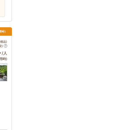
麦峠）
税込)
安)
～
/人
用時)