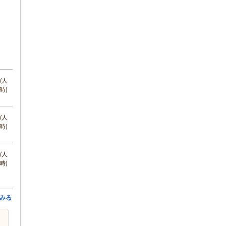
/人
時)
/人
時)
/人
時)
みる