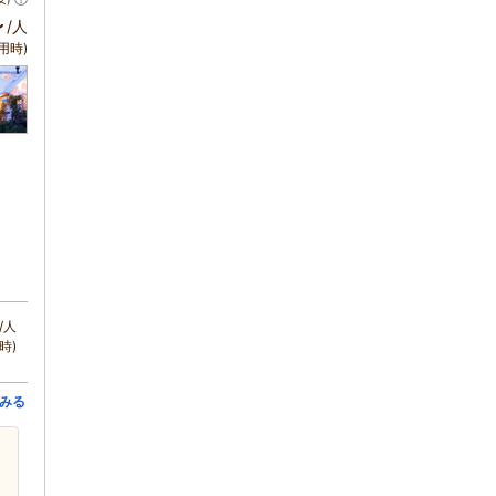
～
/人
用時)
/人
時)
みる