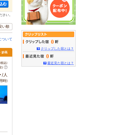
ださい。
安い順
について
0
クリップした宿とは？
・妙高
0
税込)
最近見た宿とは？
安)
～
/人
用時)