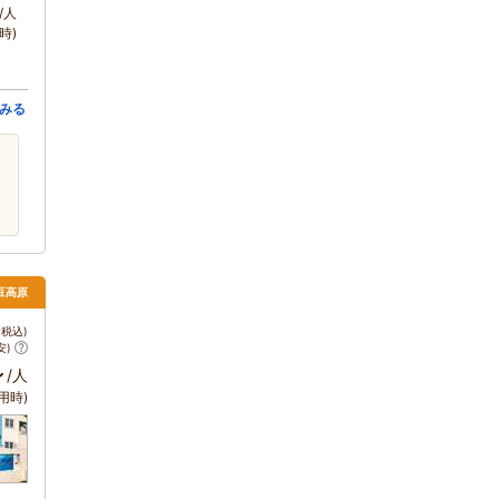
/人
時)
みる
伊豆高原
税込)
安)
～
/人
用時)