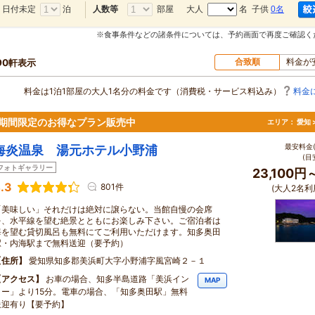
日付未定
泊
部屋
大人
名 子供
0名
人数等
※食事条件などの諸条件については、予約画面で再度ご確認く
合致順
料金が
90軒表示
料金は1泊1部屋の大人1名分の料金です（消費税・サービス料込み）
料金
！期間限定のお得なプラン販売中
エリア：
愛知 
最安料金(
海炎温泉 湯元ホテル小野浦
(目
フォトギャラリー
23,100円
.3
801件
(大人2名利
「美味しい」それだけは絶対に譲らない。当館自慢の会席
を、水平線を望む絶景とともにお楽しみ下さい。ご宿泊者は
海を望む貸切風呂も無料にてご利用いただけます。知多奥田
駅・内海駅まで無料送迎（要予約）
住所
愛知県知多郡美浜町大字小野浦字風宮崎２－１
アクセス
お車の場合、知多半島道路「美浜イン
MAP
ター」より15分。電車の場合、「知多奥田駅」無料
送迎有り【要予約】