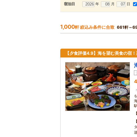
年
月
日
宿泊日
1,000
軒 絞込み条件に合致
661軒～6
【夕食評価4.9】海を望む美食の宿
4