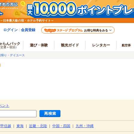
 ～日本最大級の宿・ホテル予約サイト～
ログイン
会員登録
お得な特典をみる
ゃらんパック
遊び・体験
観光ガイド
レンタカー
航空券
（交通＋宿泊）
日帰り・デイユース
ベント
・甲信越
｜
東海
｜
近畿・北陸
｜
中国・四国
｜
九州・沖縄