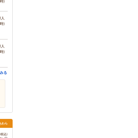
時)
/人
時)
/人
時)
みる
・あわら
税込)