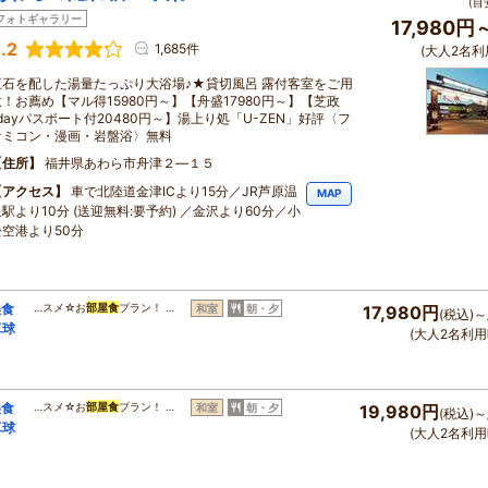
(目
フォトギャラリー
17,980円
.2
1,685件
(大人2名利
巨石を配した湯量たっぷり大浴場♪★貸切風呂 露付客室をご用
意！お薦め【マル得15980円～】【舟盛17980円～】【芝政
1dayパスポート付20480円～】湯上り処「U-ZEN」好評〈フ
ァミコン・漫画・岩盤浴〉無料
住所
福井県あわら市舟津２―１５
アクセス
車で北陸道金津ICより15分／JR芦原温
MAP
駅より10分 (送迎無料:要予約) ／金沢より60分／小
松空港より50分
美食
…スメ☆お
部屋食
プラン！ …
和室
朝・夕
17,980円
(税込)～
卓球
(大人2名利用
美食
…スメ☆お
部屋食
プラン！ …
和室
朝・夕
19,980円
(税込)～
卓球
(大人2名利用