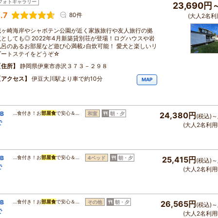
フォトギャラリー
23,690円
.7
80件
(大人2名利
城ヶ崎海岸やシャボテン公園が近く家族旅行や友人旅行の拠
点としても◎ 2022年4月新築貸別荘が登場！ログハウスや岩
風呂のあるお部屋など遊び心満載♪自炊可能！ 愛犬と楽しいリ
ゾートステイをどうぞ☆
住所
静岡県伊東市赤沢３７３－２９８
アクセス
伊豆大川駅より車で約10分
MAP
B
…食付き！お
部屋食
で安心＆…
和室
朝・夕
24,380円
(税込)～
で
(大人2名利用
B
…食付き！お
部屋食
で安心＆…
4ベッド
朝・夕
25,415円
(税込)～
で
(大人2名利用
B
…食付き！お
部屋食
で安心＆…
その他
朝・夕
26,565円
(税込)～
で
(大人2名利用