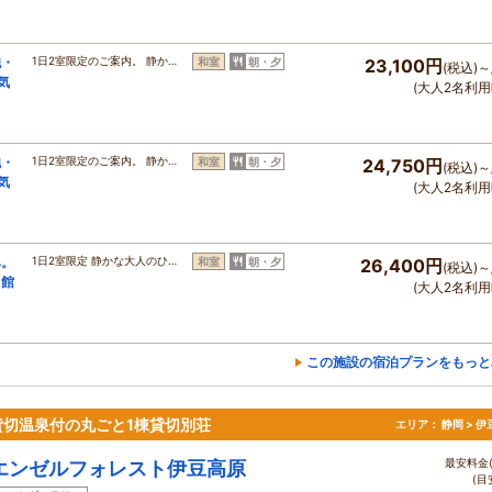
鮑・
1日2室限定のご案内。 静か…
和室
朝・夕
23,100円
(税込)～
気
(大人2名利用
鮑・
1日2室限定のご案内。 静か…
和室
朝・夕
24,750円
(税込)～
気
(大人2名利用
み。
1日2室限定 静かな大人のひ…
和室
朝・夕
26,400円
(税込)～
当館
(大人2名利用
この施設の宿泊プランをもっと
切温泉付の丸ごと1棟貸切別荘
エリア：
静岡 > 
最安料金(
エンゼルフォレスト伊豆高原
(目