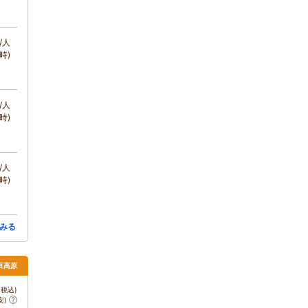
/人
時)
/人
時)
/人
時)
みる
伊豆高原
税込)
安)