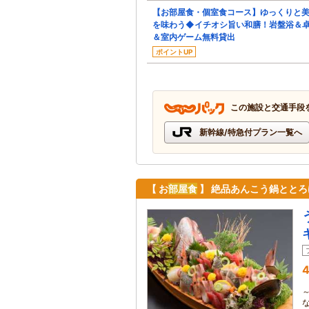
【お部屋食・個室食コース】ゆっくりと
を味わう◆イチオシ旨い和膳！岩盤浴＆
＆室内ゲーム無料貸出
ポイントUP
この施設と交通手段
新幹線/特急付プラン一覧へ
【 お
部屋食
】 絶品あんこう鍋とと
4