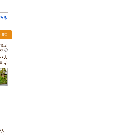
みる
・辰口
税込)
安)
～
/人
用時)
/人