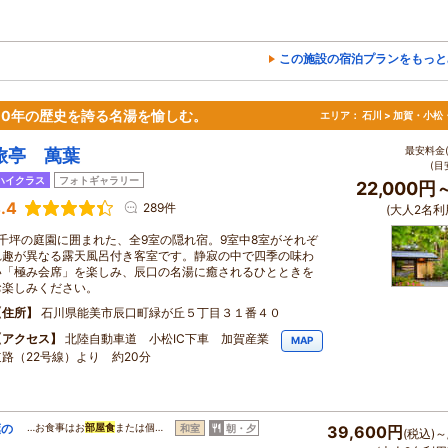
この施設の宿泊プランをもっと
00年の歴史を誇る名湯を愉しむ。
エリア：
石川 > 加賀・小松
最安料金(
旅亭 萬葉
(目
ハイクラス
フォトギャラリー
22,000円
.4
289件
(大人2名利
2千坪の庭園に囲まれた、全9室の隠れ宿。9室中8室がそれぞ
れ趣が異なる露天風呂付き客室です。静寂の中で四季の味わ
い「極み会席」を楽しみ、辰口の名湯に癒されるひとときを
お楽しみください。
住所
石川県能美市辰口町緑が丘５丁目３１番４０
アクセス
北陸自動車道 小松IC下車 加賀産業
MAP
道路（22号線）より 約20分
葉の
…お食事はお
部屋食
または個…
和室
朝・夕
39,600円
(税込)～