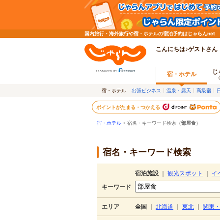
国内旅行・海外旅行や宿・ホテルの宿泊予約はじゃらんnet
こんにちは♪ゲストさん
じ
宿・ホテル
宿・ホテル
出張ビジネス
温泉・露天
高級宿
ポイントがたまる・つかえる
宿・ホテル
> 宿名・キーワード検索（
部屋食
）
宿名・キーワード検索
宿泊施設
｜
観光スポット
｜
イ
キーワード
エリア
全国
｜
北海道
｜
東北
｜
関東