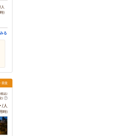
/人
時)
みる
・日立
税込)
安)
～
/人
用時)