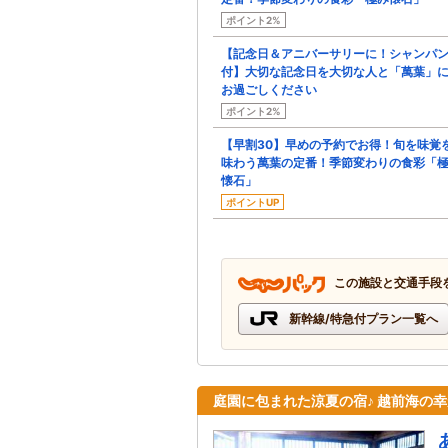
ポイント2%
【記念日＆アニバーサリーに！シャンパ
付】大切な記念日を大切な人と「萬葉」
お過ごしください
ポイント2%
【早割30】早めの予約でお得！旬を味覚
味わう萬葉の定番！季節変わりの食彩「
懐石」
ポイントUP
この施設と交通手段
新幹線/特急付プラン一覧へ
庭園に包まれた涼夏の宿♪ 越前海の