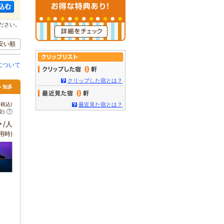
ださい。
安い順
について
0
クリップした宿とは？
> 知多
0
税込)
最近見た宿とは？
安)
～
/人
用時)