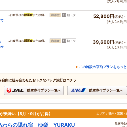
(大人2名利用
ン
…お食事はお
部屋食
または個…
和洋室
朝・夕
52,800円
(税込)～
にて
(大人2名利用
を
…お食事はお
部屋食
または個…
和洋室
朝・夕
39,600円
(税込)～
極み
(大人2名利用
この施設の宿泊プランをもっと
を自由に組み合わせたおトクなパック旅行はコチラ
航空券付プラン一覧へ
航空券付プラン一覧へ
幸が美味い【8月・9月がお得】
エリア：
福井 > 三国
最安料金(
あわらの隠れ宿 ゆ楽 YURAKU