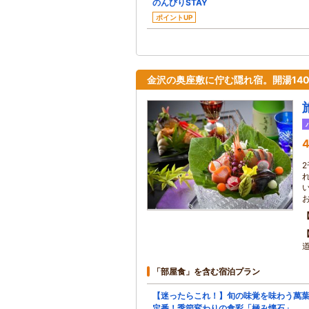
のんびりSTAY
ポイントUP
金沢の奥座敷に佇む隠れ宿。開湯14
4
「部屋食」を含む宿泊プラン
【迷ったらこれ！】旬の味覚を味わう萬
定番！季節変わりの食彩「極み懐石」