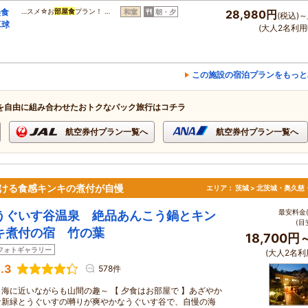
美食
…スメ☆お
部屋食
プラン！ …
和室
朝・夕
28,980円
(税込)～
卓球
(大人2名利用
この施設の宿泊プランをもっと
を自由に組み合わせたおトクなパック旅行はコチラ
航空券付プラン一覧へ
航空券付プラン一覧へ
ろける食感キンキの煮付が自慢
エリア：
茨城 > 北茨城・奥久慈
最安料金(
うぐいす谷温泉 絶品あんこう鍋とキン
(目
キ煮付の宿 竹の葉
18,700円
フォトギャラリー
(大人2名利
.3
578件
～海に近いながらも山間の趣～ 【 夕食はお部屋で 】あざやか
な新緑とうぐいすの囀りが爽やかなうぐいす谷で、自慢の海