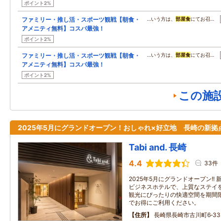
ポイント2%
ファミリー・推し活・スポーツ観戦【朝食・
…いう方は、
部屋食
にてお召…
アメニティ無料】コスパ最強！
ポイント2%
ファミリー・推し活・スポーツ観戦【朝食・
…いう方は、
部屋食
にてお召…
アメニティ無料】コスパ最強！
ポイント2%
この施
2025年5月にグランドオープン！おしゃれ×好立地 長崎の新拠
Tabi and. 長崎
4.4
33件
2025年5月にグランドオープン!
ビジネスホテルで、上質なステイを
観光にぴったりの快適空間を期間
でお得にご利用ください。
住所
長崎県長崎市古川町6‐33