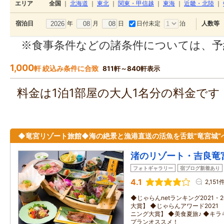
エリア
全国
｜
北海道
｜
東北
｜
関東・甲信越
｜
東海
｜
近畿・北陸
｜
年
月
日
日付未定
泊
宿泊日
人数等
※食事条件などの諸条件については、予
1,000
軒 絞込み条件に合致
811軒～840軒表示
料金は1泊1部屋の大人1名分の料金で
◆竜宮リゾート旅館◆海の絶景と漁港直送の活魚を舌鼓”竜宮城”
渚のリゾート・吉良竜
フォトギャラリー
宿ブログ新着あり
4.1
2,151
◆じゃらんnetランキング2021・2
大賞】 ◆じゃらんアワード2021
ニング大賞】 ◆美食夏旅♪ ◆キ
プランオススメ！