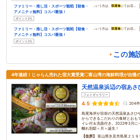
ファミリー・推し活・スポーツ観戦【朝食・
…いう方は、
部屋食
にてお召…
アメニティ無料】コスパ最強！
ポイント2%
ファミリー・推し活・スポーツ観戦【朝食・
…いう方は、
部屋食
にてお召…
アメニティ無料】コスパ最強！
ポイント2%
この施
4年連続！じゃらん売れた宿大賞受賞〇富山湾の海鮮料理が自慢
天然温泉浜辺の宿あさ
フォトギャラリー
4.5
204件
島尾海岸が目前の天然温泉あさひや
からできるこだわりの食材とおも
イレ付＆洗面付き。2022年3月
離れ別邸＜月＞誕生！
住所
富山県氷見市島尾２１９