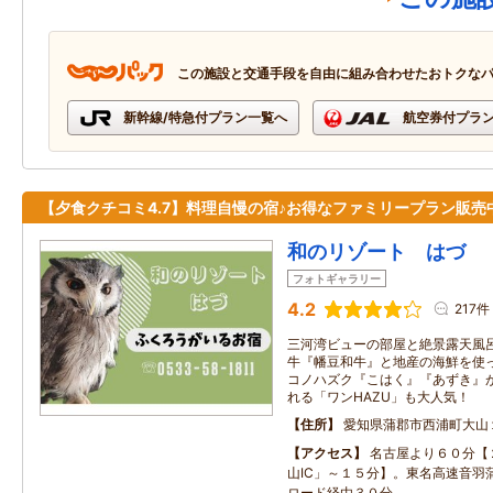
この施設と交通手段を自由に組み合わせたおトクな
新幹線/特急付プラン一覧へ
航空券付プラ
【夕食クチコミ4.7】料理自慢の宿♪お得なファミリープラン販売
和のリゾート はづ
フォトギャラリー
4.2
217件
三河湾ビューの部屋と絶景露天風
牛『幡豆和牛』と地産の海鮮を使
コノハズク『こはく』『あずき』
れる「ワンHAZU」も大人気！
住所
愛知県蒲郡市西浦町大山
アクセス
名古屋より６０分【
山ⅠC」～１５分】。東名高速音羽
ロード経由３０分