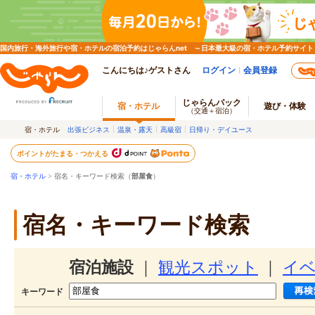
国内旅行・海外旅行や宿・ホテルの宿泊予約はじゃらんnet ～日本最大級の宿・ホテル予約サイト
こんにちは♪ゲストさん
ログイン
会員登録
じゃらんパック
宿・ホテル
遊び・体験
（交通＋宿泊）
宿・ホテル
出張ビジネス
温泉・露天
高級宿
日帰り・デイユース
ポイントがたまる・つかえる
宿・ホテル
> 宿名・キーワード検索（
部屋食
）
宿名・キーワード検索
宿泊施設
｜
観光スポット
｜
イ
キーワード