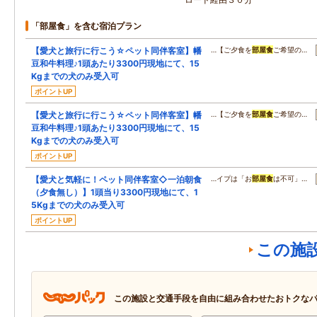
「部屋食」を含む宿泊プラン
【愛犬と旅行に行こう☆ペット同伴客室】幡
…【ご夕食を
部屋食
ご希望の…
豆和牛料理♪1頭あたり3300円現地にて、15
Kgまでの犬のみ受入可
ポイントUP
【愛犬と旅行に行こう☆ペット同伴客室】幡
…【ご夕食を
部屋食
ご希望の…
豆和牛料理♪1頭あたり3300円現地にて、15
Kgまでの犬のみ受入可
ポイントUP
【愛犬と気軽に！ペット同伴客室◇一泊朝食
…イプは「お
部屋食
は不可」…
（夕食無し）】1頭当り3300円現地にて、1
5Kgまでの犬のみ受入可
ポイントUP
この施
この施設と交通手段を自由に組み合わせたおトクな