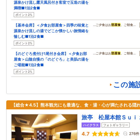
源泉かけ流し露天風呂付き客室で玉造の湯を
満喫■1泊2食■
ポイント2%
【基本会席】＜夕食お部屋食＞四季の味覚と
…ご夕食はお
部屋食
、ご朝食…
源泉かけ流しの湯でどこか懐かしい旅情緒を
愉しむ■1泊2食■
ポイント2%
【のどぐろ煮付け1尾付き会席】＜夕食お部
…ご夕食はお
部屋食
、ご朝食…
屋食＞山陰自慢の「のどぐろ」と美肌の湯を
ご堪能■1泊2食■
ポイント2%
この施
【総合★4.5】熊本観光にも最適な、食・湯・心が満たされる隠
旅亭 松屋本館Ｓｕｉ
ハイクラス
フォトギャラリー
4.7
276件