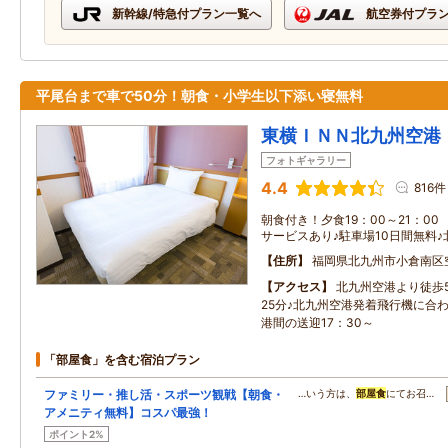
新幹線/特急付プラン一覧へ
航空券付プラ
平尾台まで車で50分！朝食・小学生以下添い寝無料
東横ＩＮＮ北九州空港
フォトギャラリー
4.4
816件
朝食付き！夕食19：00～21：0
サービスあり♪駐車場10日間無料
住所
福岡県北九州市小倉南区
アクセス
北九州空港より徒歩
25分♪北九州空港発着飛行機に合
港間の送迎17：30～
「部屋食」を含む宿泊プラン
ファミリー・推し活・スポーツ観戦【朝食・
…いう方は、
部屋食
にてお召…
アメニティ無料】コスパ最強！
ポイント2%