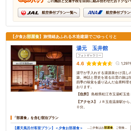
この施設と交通手段を自由に組み合わせたおトクな
航空券付プラン一覧へ
航空券付プラン
【夕食お
部屋食
】旅情緒あふれる木造建築でごゆっくりと
湯元 玉井館
フォトギャラリー
4.6
1,29
湯守が手入れする湯源泉かけ流しの
築。神話と歴史を巡る出雲の旅は
四季の味覚を盛り込んだ会席料理
おります。
住所
島根県松江市玉湯町玉造
アクセス
ＪＲ玉造温泉駅から
０分。
「部屋食」を含む宿泊プラン
【露天風呂付客室プラン】＜夕食お部屋食＞
…ご夕食はお
部屋食
、ご朝食…