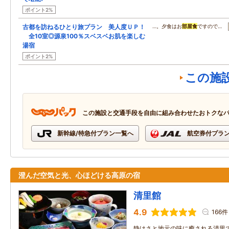
ポイント2%
古都を訪ねるひとり旅プラン 美人度ＵＰ！
…。夕食はお
部屋食
ですので…
全10室◎源泉100％スベスベお肌を楽しむ
湯宿
ポイント2%
この施
この施設と交通手段を自由に組み合わせたおトクな
新幹線/特急付プラン一覧へ
航空券付プラ
澄んだ空気と光、心ほどける高原の宿
清里館
4.9
166件
静けさと地元の味に癒される清里で