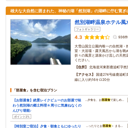
雄大な大自然に囲まれた、神秘の湖「然別湖」の湖畔に佇む寛ぎ
然別湖畔温泉ホテル風
フォトギャラリー
4.3
936件
大雪山国立公園内唯一の自然湖・
室・大浴場・露天風呂から湖を眺
折々の風景と源泉かけ流しの天然
ください。
住所
北海道河東郡鹿追町字然
アクセス
国道274号線鹿追町
線に入り約16キロ20分
「部屋食」を含む宿泊プラン
【お部屋食】絶景レイクビューのお部屋で味
…夕食を、お
部屋食
で楽しめ…
わう然別湖の郷土料理☆周りに気兼ねなくの
んびり堪能♪
ポイント2%
【特別室ご宿泊】夕食・朝食ともにゆったり
…ったりとお
部屋食
＞ まる…