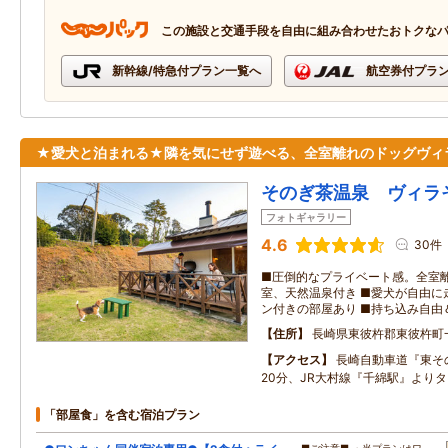
この施設と交通手段を自由に組み合わせたおトクな
新幹線/特急付プラン一覧へ
航空券付プラ
★愛犬と泊まれる★隣を気にせず遊べる、全室離れのドッグヴィ
そのぎ茶温泉 ヴィラ
フォトギャラリー
4.6
30件
■圧倒的なプライベート感。全室離
室、天然温泉付き ■愛犬が自由に
ン付きの部屋あり ■持ち込み自由
住所
長崎県東彼杵郡東彼杵町
アクセス
長崎自動車道『東そ
20分、JR大村線『千綿駅』より
「部屋食」を含む宿泊プラン