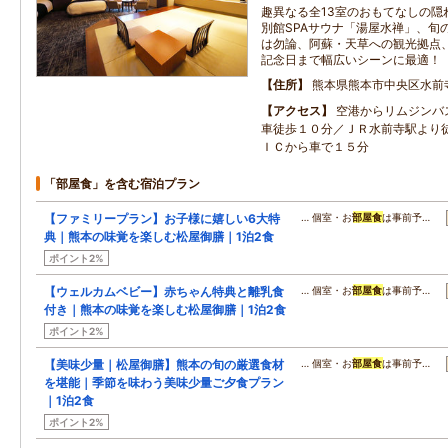
趣異なる全13室のおもてなしの隠
別館SPAサウナ「湯屋水禅」、旬
は勿論、阿蘇・天草への観光拠点
記念日まで幅広いシーンに最適！
住所
熊本県熊本市中央区水前
アクセス
空港からリムジンバ
車徒歩１０分／ＪＲ水前寺駅より
ＩＣから車で１５分
「部屋食」を含む宿泊プラン
【ファミリープラン】お子様に嬉しい6大特
… 個室・お
部屋食
は事前予…
典｜熊本の味覚を楽しむ松屋御膳｜1泊2食
ポイント2%
【ウェルカムベビー】赤ちゃん特典と離乳食
… 個室・お
部屋食
は事前予…
付き｜熊本の味覚を楽しむ松屋御膳｜1泊2食
ポイント2%
【美味少量｜松屋御膳】熊本の旬の厳選食材
… 個室・お
部屋食
は事前予…
を堪能｜季節を味わう美味少量ご夕食プラン
｜1泊2食
ポイント2%