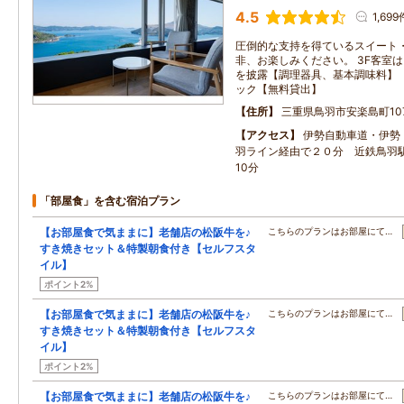
4.5
1,699
圧倒的な支持を得ているスイート
非、お楽しみください。 3F客室
を披露【調理器具、基本調味料】 
ック【無料貸出】
住所
三重県鳥羽市安楽島町107
アクセス
伊勢自動車道・伊勢
羽ライン経由で２０分 近鉄鳥羽
10分
「部屋食」を含む宿泊プラン
【お部屋食で気ままに】老舗店の松阪牛を♪
こちらのプランはお部屋にて…
すき焼きセット＆特製朝食付き【セルフスタ
イル】
ポイント2%
【お部屋食で気ままに】老舗店の松阪牛を♪
こちらのプランはお部屋にて…
すき焼きセット＆特製朝食付き【セルフスタ
イル】
ポイント2%
【お部屋食で気ままに】老舗店の松阪牛を♪
こちらのプランはお部屋にて…