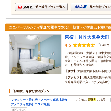
航空券付プラン一覧へ
航空券付プラン
ユニバーサルシティ駅まで電車で20分！朝食・小学生以下添い寝
東横ＩＮＮ大阪弁天町
4.5
40件
JR大阪環状線・大阪メトロ中央線
館、インテックス大阪、大阪市立
大阪ドームへは徒歩圏内！ 無料の
す！お荷物預かり無料
住所
大阪府大阪市港区市岡元
アクセス
JR大阪環状線中央
央線弁天町駅出入口6から徒歩8分
「部屋食」を含む宿泊プラン
ファミリー・推し活・スポーツ観戦【朝食・
…いう方は、
部屋食
にてお召…
アメニティ無料】コスパ最強！
ポイント2%