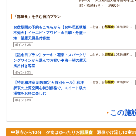
肥・松崎行き） 約60分
「部屋食」を含む宿泊プラン
お盆期間の予約もこちらから【お料理豪華版
…付き。お
部屋食
LD12帖BR1…
不知火】イセエビ・アワビ・金目鯛・舟盛～
海一望露天風呂付客室
ポイント2%
【記念日プラン】ケーキ・花束・スパークリ
…付き。お
部屋食
LD12帖BR1…
ングワインから選んでお祝い◆海一望の露天
風呂付き客室
ポイント2%
【特別和洋室 組数限定★特別セール】和洋
…付き。お
部屋食
LD12帖BR1…
折衷の上質空間を特別価格で。スイート級の
滞在をお得に楽しむ
ポイント2%
この施
中尊寺から10分 夕食はゆったりお
部屋食
源泉かけ流し10室の