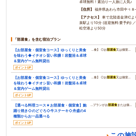
卓球無料！素泊り一人旅に人気♪
住所
福井県あわら市田中々８
アクセス
車で北陸道金津ICよ
泉駅より10分 (送迎無料:要予約)
松空港より50分
「部屋食」を含む宿泊プラン
【お部屋食・個室食コース】ゆっくりと美食
…食】 ◎お
部屋食
又は個室…
を味わう◆イチオシ旨い和膳！岩盤浴＆卓球
＆室内ゲーム無料貸出
ポイントUP
【お部屋食・個室食コース】ゆっくりと美食
…食】 ◎お
部屋食
又は個室…
を味わう◆イチオシ旨い和膳！岩盤浴＆卓球
＆室内ゲーム無料貸出
ポイントUP
【選べる料理コース★お部屋食・個室食】鮑
…プランがお
部屋食
または個…
踊り焼き◇のどぐろ◇牛ステーキ◇舟盛の4
種類からお一品選べる
ポイントUP
この施