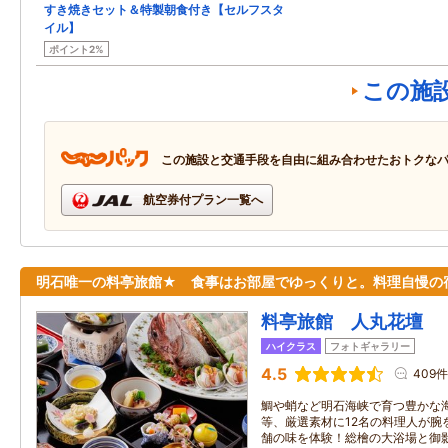
すき焼きセット＆特製朝食付き【セルフスタ
イル】
ポイント2%
この施
この施設と交通手段を自由に組み合わせたおトクな
航空券付プラン一覧へ
明石唯一の料亭旅館★ 食事はお部屋でゆっくりと。料理自慢の
料亭旅館 人丸花壇
ハイクラス
フォトギャラリー
4.5
409件
鯛や蛸など明石海峡で育つ豊かな
等、厳選素材に12名の料理人が腕
舗の味を体験！総檜の大浴場と御