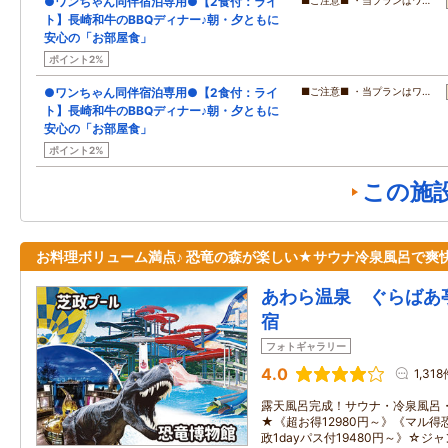
●ワンちゃん同伴宿泊専用●【2食付：ライ
■ご注意■ ・当プランはワ…
ト】長崎和牛のBBQディナー♪朝・夕ともに
安心の「お部屋食」
ポイント2%
●ワンちゃん同伴宿泊専用●【2食付：ライ
■ご注意■ ・当プランはワ…
ト】長崎和牛のBBQディナー♪朝・夕ともに
安心の「お部屋食」
ポイント2%
この施
お料理ボリューム満点♪ 恐竜の森が楽しい★サウナ冷泉風呂で爽
あわら温泉 ぐらばあ
宿
フォトギャラリー
4.0
1,31
露天風呂完成！サウナ・冷泉風呂
★《超お得12980円～》《マル得
政1dayパス付19480円～》☆