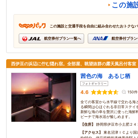
この施
この施設と交通手段を自由に組み合わせたおトクな
航空券付プラン一覧へ
航空券付プラン
西伊豆の浜辺に佇む隠れ宿。全部屋、眺望抜群の露天風呂付客室
茜色の海 あるじ栖
フォトギャラリー
4.6
150件
全ての客室から水平線で交わる海
る瞬間は心ほぐれる非日常ステイを
新鮮な海の幸を贅沢に使った海鮮
ビーチで海水浴が愉しめます。
住所
静岡県伊豆市小土肥２４
アクセス
東名沼津ＩＣより国
約65分 伊豆箱根鉄道修善寺駅よ