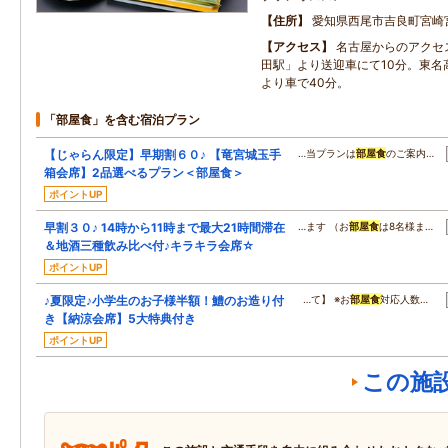
住所
愛知県西尾市吉良町宮崎
アクセス
名古屋からのアクセ
田駅」より送迎車にて10分。東名
より車で40分。
「部屋食」を含む宿泊プラン
【じゃらん限定】早期割６０♪ 【竜宮城玉手
…当プランは
部屋食
のご案内…
箱会席】2品選べるプラン＜部屋食＞
ポイントUP
早割３０♪ 14時から11時まで最大21時間滞在
…ます （お
部屋食
は8名様ま…
＆地酒三種飲み比べ付♪キラキラ会席☆
ポイントUP
♪夏限定♪小学生のお子様半額！鱧のお造り付
…て】 ※お
部屋食
対応人数…
き【納涼会席】5大特典付き
ポイントUP
この施