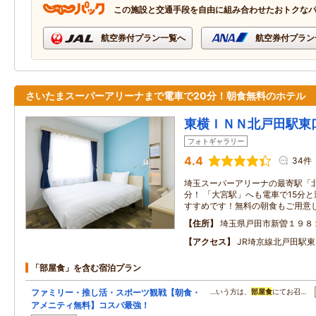
この施設と交通手段を自由に組み合わせたおトクな
航空券付プラン一覧へ
航空券付プラン
さいたまスーパーアリーナまで電車で20分！朝食無料のホテル
東横ＩＮＮ北戸田駅東
フォトギャラリー
4.4
34件
埼玉スーパーアリーナの最寄駅「北
分！ 「大宮駅」へも電車で15分
すすめです！無料の朝食もご用意
住所
埼玉県戸田市新曽１９８
アクセス
JR埼京線北戸田駅東
「部屋食」を含む宿泊プラン
ファミリー・推し活・スポーツ観戦【朝食・
…いう方は、
部屋食
にてお召…
アメニティ無料】コスパ最強！