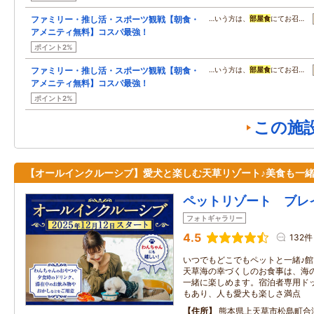
ファミリー・推し活・スポーツ観戦【朝食・
…いう方は、
部屋食
にてお召…
アメニティ無料】コスパ最強！
ポイント2%
ファミリー・推し活・スポーツ観戦【朝食・
…いう方は、
部屋食
にてお召…
アメニティ無料】コスパ最強！
ポイント2%
この施
【オールインクルーシブ】愛犬と楽しむ天草リゾート♪美食も一
ペットリゾート ブレ
フォトギャラリー
4.5
132件
いつでもどこでもペットと一緒♪館
天草海の幸づくしのお食事は、海
一緒に楽しめます。宿泊者専用ド
もあり、人も愛犬も楽しさ満点
住所
熊本県上天草市松島町合