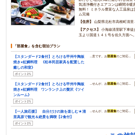
気清浄機付きエアコンは瞬間冷暖房で
無料！ ミネラル豊富な人工温泉は
ム完備
住所
山梨県北杜市高根町清里
アクセス
小海線清里駅下車徒
玉より国道１４１号を佐久方面へ
「部屋食」を含む宿泊プラン
【スタンダード2食付】とろける甲州牛陶板
…意です。お
部屋食
のご対応…
焼き×虹鱒料理 《松本民芸家具を配置した
癒しの和室》
ポイント2%
【スタンダード2食付】とろける甲州牛陶板
…せんが、お
部屋食
のご対応…
焼き×虹鱒料理 ワンランク上の贅沢《ツイ
ンルーム》
ポイント2%
【一人旅応援】 自分だけの旅を楽しむ★清
…せんが、お
部屋食
のご対応…
里高原で観光＆絶景を満喫【2食付】
ポイント2%