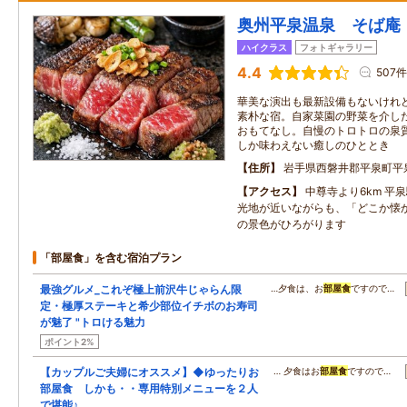
奥州平泉温泉 そば庵
ハイクラス
フォトギャラリー
4.4
507件
華美な演出も最新設備もないけれ
素朴な宿。自家菜園の野菜を介し
おもてなし。自慢のトロトロの泉
しか味わえない癒しのひととき
住所
岩手県西磐井郡平泉町平
アクセス
中尊寺より6km 平
光地が近いながらも、「どこか懐
の景色がひろがります
「部屋食」を含む宿泊プラン
最強グルメ_これぞ極上前沢牛じゃらん限
…夕食は、お
部屋食
ですので…
定・極厚ステーキと希少部位イチボのお寿司
が魅了 "トロける魅力
ポイント2%
【カップルご夫婦にオススメ】◆ゆったりお
… 夕食はお
部屋食
ですので…
部屋食 しかも・・専用特別メニューを２人
で堪能♪