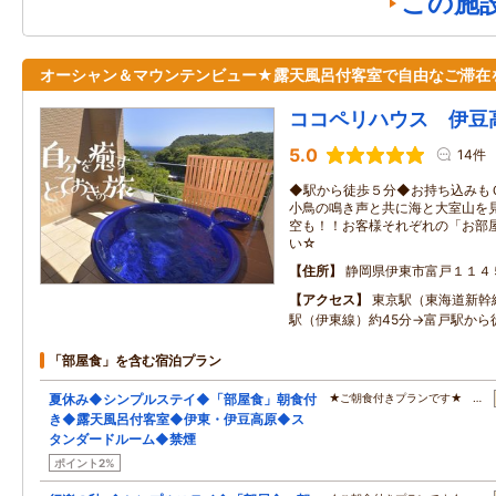
この施
オーシャン＆マウンテンビュー★露天風呂付客室で自由なご滞在
ココペリハウス 伊豆
5.0
14件
◆駅から徒歩５分◆お持ち込みも
小鳥の鳴き声と共に海と大室山を
空も！！お客様それぞれの「お部
い☆
住所
静岡県伊東市富戸１１４
アクセス
東京駅（東海道新幹
駅（伊東線）約45分→富戸駅から
「部屋食」を含む宿泊プラン
夏休み◆シンプルステイ◆「部屋食」朝食付
★ご朝食付きプランです★ …
き◆露天風呂付客室◆伊東・伊豆高原◆ス
タンダードルーム◆禁煙
ポイント2%