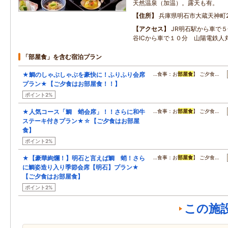
天然温泉（加温）。露天も有。
住所
兵庫県明石市大蔵天神町2
アクセス
JR明石駅から車で
谷ICから車で１０分 山陽電鉄人
「部屋食」を含む宿泊プラン
★鯛のしゃぶしゃぶを豪快に！ふりふり会席
…食事：お
部屋食
】 ご夕食…
プラン★【ご夕食はお部屋食！！】
ポイント2%
★人気コース「鯛 蛸会席」！！さらに和牛
…食事：お
部屋食
】 ご夕食…
ステーキ付きプラン★☆【ご夕食はお部屋
食】
ポイント2%
★【豪華絢爛！】明石と言えば鯛 蛸！さら
…食事：お
部屋食
】 ご夕食…
に鯛姿造り入り季節会席【明石】プラン★
【ご夕食はお部屋食】
ポイント2%
この施