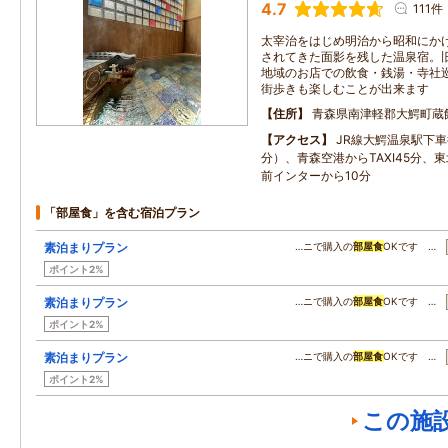
4.7
111件
太宰治をはじめ明治から昭和にか
されてきた面影を残した温泉宿。
地域のお店での飲食・銭湯・寺社
街歩きも楽しむことが出来ます
住所
青森県南津軽郡大鰐町蔵
アクセス
JR線大鰐温泉駅下車徒
分）、青森空港からTAXI45分、
前インターから10分
「部屋食」を含む宿泊プラン
素泊まりプラン
…ニで購入の
部屋食
OKです …
ポイント2%
素泊まりプラン
…ニで購入の
部屋食
OKです …
ポイント2%
素泊まりプラン
…ニで購入の
部屋食
OKです …
ポイント2%
この施