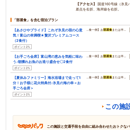
アクセス
国道160号線（氷見
差点を右折、海岸線を右折。
「部屋食」を含む宿泊プラン
【あさひやプライド】これぞ氷見の宿の心意
…食一例】お
部屋食
または半…
気！富山の幸満喫★贅沢プレミアムコース
（2食付）
ポイント2%
【お手ごろ会席】富山湾の恵みを気軽に味わ
…食一例】お
部屋食
または半…
う♪朝獲れお魚のお造り盛合せ〇2食付
ポイント2%
【夏休みファミリー】海水浴場まで走って1
…食一例】お
部屋食
または半…
分！お子様に花火特典付♪氷見の海の幸＜お
手ごろ会席＞
ポイント2%
この施
この施設と交通手段を自由に組み合わせたおトクな