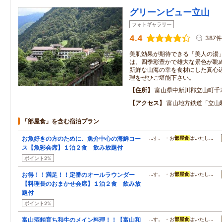
グリーンビュー立山
フォトギャラリー
4.4
387件
美肌効果が期待できる「美人の湯
は、四季彩豊かで雄大な景色が眺
新鮮な山海の幸を食材にした真心
理をぜひご堪能下さい。
住所
富山県中新川郡立山町千
アクセス
富山地方鉄道「立山
「部屋食」を含む宿泊プラン
お魚好きの方のために、魚介中心の海鮮コー
…す。 ・お
部屋食
はいたし…
ス【魚彩会席】１泊２食 飲み放題付
ポイント2%
お得！！満足！！定番のオールラウンダー
…す。 ・お
部屋食
はいたし…
【料理長のおまかせ会席】１泊２食 飲み放
題付
ポイント2%
富山酒粕育ち和牛のメイン料理！！【富山和
…す。 ・お
部屋食
はいたし…