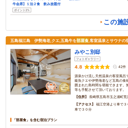
牛会席】１泊２食 飲み放題付
ポイント2%
この施
五島福江島 伊勢海老,クエ,五島牛を
部屋食
,客室温泉とサウナの
みやこ別邸
フォトギャラリー
4.8
42件
源泉かけ流し天然温泉の客室風呂
級魚クエや伊勢海老など五島の食
囲まれた島時間を堪能できます。
等も手配させて頂いております。
住所
長崎県五島市玉之浦町荒
アクセス
福江空港より車で３
車で３０分
「部屋食」を含む宿泊プラン