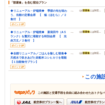
「部屋食」を含む宿泊プラン
◆リニューアル・炉端焼◆ 季節の旬を味わ
…。 （お
部屋食
には対応…
う、当館の定番会席 【 焔（ほむら）／２
食付 】
ポイントUP
◆リニューアル・炉端焼◆ 新発田牛（A５
…。 （お
部屋食
には対応…
ランク）を贅沢に堪能する特別会席 【 光
炎万丈／２食付 】
ポイントUP
◆全館リニューアル／ごはんを愉しむ朝食◆
…。 （お
部屋食
には対応…
天然水で炊きあげた岩船米コシヒカリを堪能
【１泊朝食付プラン】
ポイントUP
この施
この施設と交通手段を自由に組み合わせたおトクな
航空券付プラン一覧へ
航空券付プラン