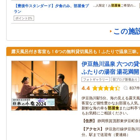
【豊後牛スタンダード】夕食のみ、部屋食プ
…人限定！お
部屋食
ご希望の…
ラン
ポイント2%
この施
露天風呂付き客室も！6つの無料貸切風呂も！ふたりで温泉三昧
伊豆熱川温泉 六つの
ふたりの湯宿 湯花満開
フォトギャラリー
宿ブログ新着あり
4.4
837件
伊豆熱川駅5分。海の見える露天
客室など個性豊かなお部屋も人気
新鮮な海の幸を
部屋食
または料亭
もお気軽にご相談ください。
住所
静岡県賀茂郡東伊豆町奈良
アクセス
伊豆急行線伊豆熱川
分。駅まで送迎有（要連絡）