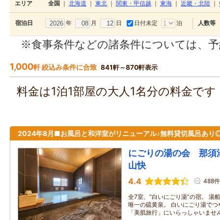
エリア
全国
｜
北海道
｜
東北
｜
関東・甲信越
｜
東海
｜
近畿・北陸
｜
年
月
日
日付未定
泊
宿泊日
人数等
※食事条件などの諸条件については、予
1,000
軒 絞込み条件に合致
841軒～870軒表示
料金は1泊1部屋の大人1名分の料金で
2024年8月■お風呂と和洋室がリニューアル♪無料貸切風呂あり
にごりの湯の会 那
山快
4.4
488件
全7室、“白いにごり湯”の宿。 
唯一の硫黄泉。 白いにごり湯でつ
「美肌旅行」にいらっしゃいませ