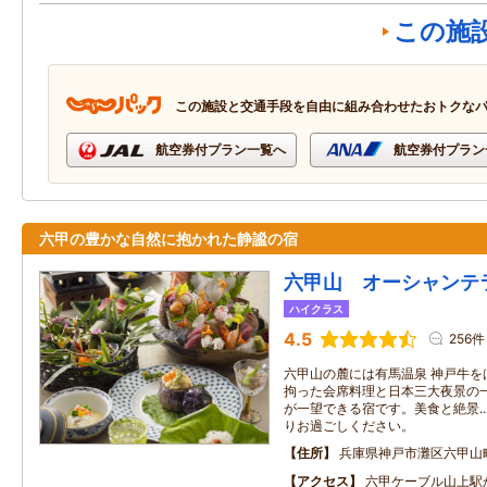
この施
この施設と交通手段を自由に組み合わせたおトクな
航空券付プラン一覧へ
航空券付プラン
六甲の豊かな自然に抱かれた静謐の宿
六甲山 オーシャンテ
ハイクラス
4.5
256件
六甲山の麓には有馬温泉 神戸牛を
拘った会席料理と日本三大夜景の一
が一望できる宿です。美食と絶景.
りお過ごしください。
住所
兵庫県神戸市灘区六甲山
アクセス
六甲ケーブル山上駅