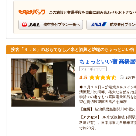
この施設と交通手段を自由に組み合わせたおトクな
航空券付プラン一覧へ
航空券付プラン
接客「４．８」のおもてなし／米と酒興と炉端のちょっといい宿
ちょっといい宿 高橋屋
フォトギャラリー
4.5
267件
◆２月１６日～炉端焼きをメイン
清流荒川の河畔、雄大な自然を抱
季折々の趣をもつ庭園露天風呂を
望む貸切展望露天風呂を満喫
住所
新潟県岩船郡関川村湯沢
アクセス
JR米坂線越後下関
料送迎有）。日本海東北自動車道荒
で約20分。