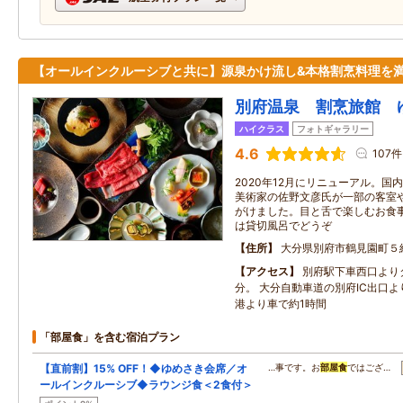
【オールインクルーシブと共に】源泉かけ流し&本格割烹料理を
別府温泉 割烹旅館 
ハイクラス
フォトギャラリー
4.6
107件
2020年12月にリニューアル。
美術家の佐野文彦氏が一部の客室
がけました。目と舌で楽しむお食
は貸切風呂でどうぞ
住所
大分県別府市鶴見園町５
アクセス
別府駅下車西口より
分。 大分自動車道の別府IC出口よ
港より車で約1時間
「部屋食」を含む宿泊プラン
【直前割】15% OFF！◆ゆめさき会席／オ
…事です。お
部屋食
ではござ…
ールインクルーシブ◆ラウンジ食＜2食付＞