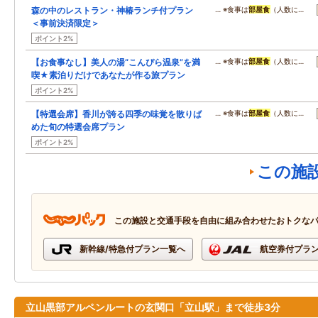
森の中のレストラン・神椿ランチ付プラン
… ※食事は
部屋食
（人数に…
＜事前決済限定＞
ポイント2%
【お食事なし】美人の湯“こんぴら温泉”を満
… ※食事は
部屋食
（人数に…
喫★素泊りだけであなたが作る旅プラン
ポイント2%
【特選会席】香川が誇る四季の味覚を散りば
… ※食事は
部屋食
（人数に…
めた旬の特選会席プラン
ポイント2%
この施
この施設と交通手段を自由に組み合わせたおトクな
新幹線/特急付プラン一覧へ
航空券付プラ
立山黒部アルペンルートの玄関口「立山駅」まで徒歩3分