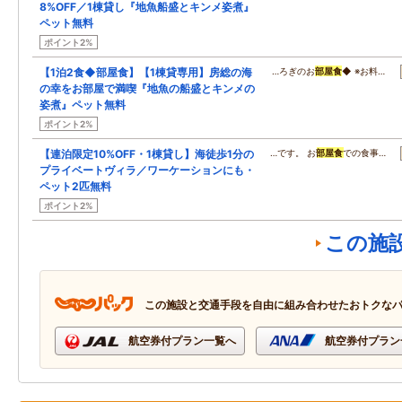
8%OFF／1棟貸し『地魚船盛とキンメ姿煮』
ペット無料
ポイント2%
【1泊2食◆部屋食】【1棟貸専用】房総の海
…ろぎのお
部屋食
◆ ※お料…
の幸をお部屋で満喫『地魚の船盛とキンメの
姿煮』ペット無料
ポイント2%
【連泊限定10%OFF・1棟貸し】海徒歩1分の
…です。 お
部屋食
での食事…
プライベートヴィラ／ワーケーションにも・
ペット2匹無料
ポイント2%
この施
この施設と交通手段を自由に組み合わせたおトクな
航空券付プラン一覧へ
航空券付プラン