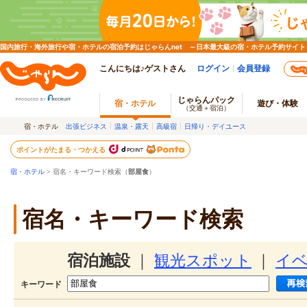
国内旅行・海外旅行や宿・ホテルの宿泊予約はじゃらんnet ～日本最大級の宿・ホテル予約サイト
こんにちは♪ゲストさん
ログイン
会員登録
じゃらんパック
宿・ホテル
遊び・体験
（交通＋宿泊）
宿・ホテル
出張ビジネス
温泉・露天
高級宿
日帰り・デイユース
ポイントがたまる・つかえる
宿・ホテル
> 宿名・キーワード検索（
部屋食
）
宿名・キーワード検索
宿泊施設
｜
観光スポット
｜
イ
キーワード