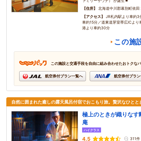
ァミリーサウナ） が誕生★
住所
北海道中川郡幕別町依田
アクセス
JR札内駅より車約3
車約15分／道東道芽室帯広ICより
港より車約30分
この施
この施設と交通手段を自由に組み合わせたおトクな
航空券付プラン一覧へ
航空券付プラン
自然に囲まれた癒しの露天風呂付宿でおこもり旅。贅沢なひとと
極上のときが織りなす
庵
ハイクラス
4.5
311件