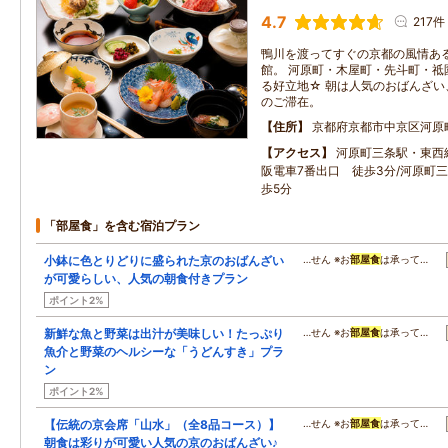
4.7
217件
鴨川を渡ってすぐの京都の風情あ
館。 河原町・木屋町・先斗町・祗
る好立地☆ 朝は人気のおばんざ
のご滞在。
住所
京都府京都市中京区河原
アクセス
河原町三条駅・東西
阪電車7番出口 徒歩3分/河原町
歩5分
「部屋食」を含む宿泊プラン
小鉢に色とりどりに盛られた京のおばんざい
…せん ※お
部屋食
は承って…
が可愛らしい、人気の朝食付きプラン
ポイント2%
新鮮な魚と野菜は出汁が美味しい！たっぷり
…せん ※お
部屋食
は承って…
魚介と野菜のヘルシーな「うどんすき」プラ
ン
ポイント2%
【伝統の京会席「山水」（全8品コース）】
…せん ※お
部屋食
は承って…
朝食は彩りが可愛い人気の京のおばんざい♪