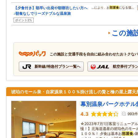
【夕食付き】朝早い出発や朝寝坊したい方へ
…により、お
部屋食
になる場…
♪朝食なしでリーズナブルな温泉旅
ポイント2%
この施
この施設と交通手段を自由に組み合わせたおトクな
新幹線/特急付プラン一覧へ
航空券付プラ
琥珀のモール泉・自家源泉１００％掛け流しの贅と檜の屋上露天
幕別温泉パークホテル
4.3
993件
☆2023年7月1日客室リニューア
慢！】北海道遺産の琥珀色のモー
１００％！ 夕食は基本お
部屋食
♪