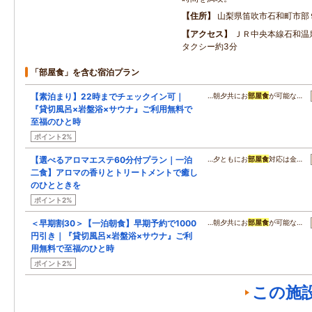
住所
山梨県笛吹市石和町市部
アクセス
ＪＲ中央本線石和温
タクシー約3分
「部屋食」を含む宿泊プラン
【素泊まり】22時までチェックイン可｜
…朝夕共にお
部屋食
が可能な…
『貸切風呂×岩盤浴×サウナ』ご利用無料で
至福のひと時
ポイント2%
【選べるアロマエステ60分付プラン｜一泊
…夕ともにお
部屋食
対応は金…
二食】アロマの香りとトリートメントで癒し
のひとときを
ポイント2%
＜早期割30＞【一泊朝食】早期予約で1000
…朝夕共にお
部屋食
が可能な…
円引き｜『貸切風呂×岩盤浴×サウナ』ご利
用無料で至福のひと時
ポイント2%
この施