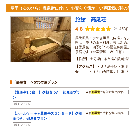
湯平（ゆのひら）温泉街に佇む、心安らぐ懐かしい雰囲気の和の
旅館 高尾荘
4.8
453
露天風呂・ひのき風呂（内湯）を
理は手作りの山里料理。春は新緑
は雪景色、四季折々の景色を部屋か
泉宿です＜全室禁煙・Wi-Fi有＞
住所
大分県由布市湯布院町湯
アクセス
・ＪＲ湯平駅下車 タ
分 ・ＪＲ由布院駅より 車で
「部屋食」を含む宿泊プラン
【豊後牛1.5倍！】夕朝食つき、部屋食プラ
☆お
部屋食
ご希望の方におす…
ン！
ポイント2%
【ホールケーキ＋豊後牛スタンダード】夕朝
☆お
部屋食
で大切な方へのお…
食つき、部屋食プラン！
ポイント2%