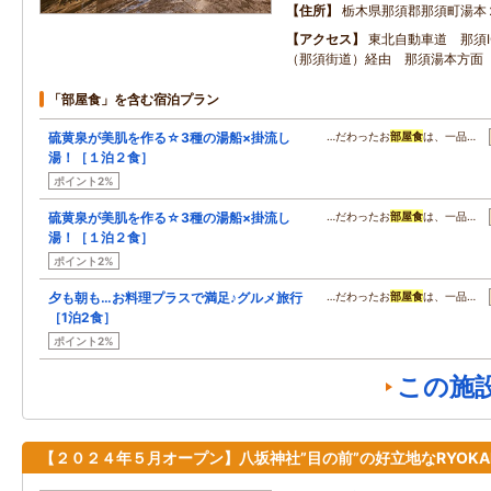
住所
栃木県那須郡那須町湯本
アクセス
東北自動車道 那須I
（那須街道）経由 那須湯本方面 
「部屋食」を含む宿泊プラン
硫黄泉が美肌を作る☆3種の湯船×掛流し
…だわったお
部屋食
は、一品…
湯！［１泊２食］
ポイント2%
硫黄泉が美肌を作る☆3種の湯船×掛流し
…だわったお
部屋食
は、一品…
湯！［１泊２食］
ポイント2%
夕も朝も…お料理プラスで満足♪グルメ旅行
…だわったお
部屋食
は、一品…
［1泊2食］
ポイント2%
この施
【２０２４年５月オープン】八坂神社”目の前”の好立地なRYOKA