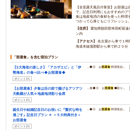
【全室露天風呂付客室】お部屋は
で、記念日利用にもおすすめのプ
食は地産地消の食材を使った料理
つかって心身ともにリフレッシュ
住所
愛知県額田郡幸田町荻遠
ン内
アクセス
名古屋から車で１時
海道本線蒲郡駅から車で約２０分
「部屋食」を含む宿泊プラン
【2大海老の楽しさ】「アカザエビ」と「伊
…◆◇ お
部屋食
料理長自…
勢海老」の食べ比べ◆お部屋食◆
ポイント2%
【お部屋食】夕食は目の前で揚げるアツアツ
…食◆◇ お
部屋食
■彩り…
天麩羅が人気☆地産地消彩り会席
ポイント2%
誕生日や結婚記念日のお祝いに『贅沢な時を
…◆◇ お
部屋食
料理長自…
過ごす』記念日プラン ☆ ＜５大特典付き＞
お部屋食
ポイント2%