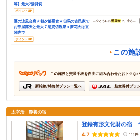
等】最大7湯貸切
ポイントUP
夏の涼風会席☆朝夕部屋食★但馬の古民家で
…夕ともにお
部屋食
で、小さ…
お部屋露天と最大７湯貸切温泉ｘ夢花火は玄
関先で
ポイントUP
この施
この施設と交通手段を自由に組み合わせたおトクな
新幹線/特急付プラン一覧へ
航空券付プラ
太宰治 静養の宿
登録有形文化財の宿 
4.7
111件