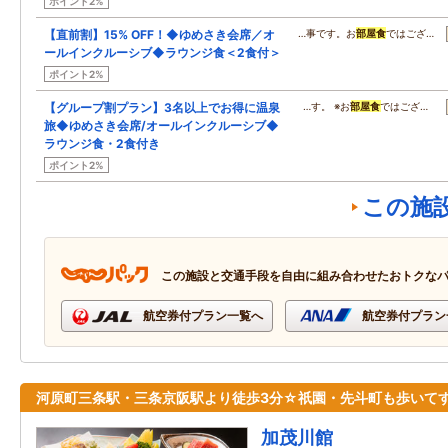
ポイント2%
【直前割】15% OFF！◆ゆめさき会席／オ
…事です。お
部屋食
ではござ…
ールインクルーシブ◆ラウンジ食＜2食付＞
ポイント2%
【グループ割プラン】3名以上でお得に温泉
…す。 ※お
部屋食
ではござ…
旅◆ゆめさき会席/オールインクルーシブ◆
ラウンジ食・2食付き
ポイント2%
この施
この施設と交通手段を自由に組み合わせたおトクな
航空券付プラン一覧へ
航空券付プラン
河原町三条駅・三条京阪駅より徒歩3分☆祇園・先斗町も歩いて
加茂川館