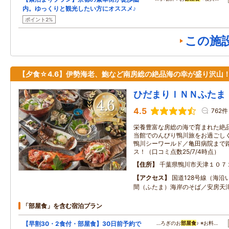
内。ゆっくりと観光したい方にオススメ♪
ポイント2%
この施
【夕食☆4.6】伊勢海老、鮑など南房総の絶品海の幸が盛り沢山
ひだまりＩＮＮふたま
4.5
762件
栄養豊富な房総の海で育まれた絶
当館でのんびり鴨川旅をお過ごしく
鴨川シーワールド／亀田病院まで
ス！（口コミ点数25/7/4時点）
住所
千葉県鴨川市天津１０７
アクセス
国道128号線（海沿
間（ふたま）海岸のそば／安房天
「部屋食」を含む宿泊プラン
【早割30・2食付・部屋食】30日前予約で
…ろぎのお
部屋食
♪ ※お料…