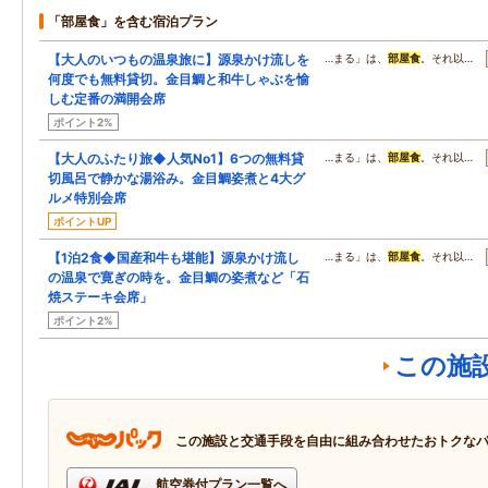
「部屋食」を含む宿泊プラン
【大人のいつもの温泉旅に】源泉かけ流しを
…まる」は、
部屋食
。それ以…
何度でも無料貸切。金目鯛と和牛しゃぶを愉
しむ定番の満開会席
ポイント2%
【大人のふたり旅◆人気No1】6つの無料貸
…まる」は、
部屋食
。それ以…
切風呂で静かな湯浴み。金目鯛姿煮と4大グ
ルメ特別会席
ポイントUP
【1泊2食◆国産和牛も堪能】源泉かけ流し
…まる」は、
部屋食
。それ以…
の温泉で寛ぎの時を。金目鯛の姿煮など「石
焼ステーキ会席」
ポイント2%
この施
この施設と交通手段を自由に組み合わせたおトクな
航空券付プラン一覧へ