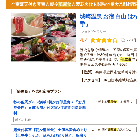
全室露天付き客室☆朝夕
部屋食
☆夢花火は玄関先で最大7湯貸切
城崎温泉 お宿 白山 
季」
フォトギャラリー
4.4
770件
歴史を繋ぐ但馬の古民家の5室の露
湯☆7/6～9/30姉妹館でミニ縁
年★但馬の美食を朝夕お
部屋食
で
湯券ｘエステ&岩盤★Ｐ60台
住所
兵庫県豊岡市城崎町今津
アクセス
JR山陰本線城崎温
「部屋食」を含む宿泊プラン
秋の但馬グルメ満載♪朝夕お部屋食★『お月
… ・朝夕お
部屋食
・お部屋…
見会席』★露天風呂付客室と7湯貸切温泉無
料
ポイント2%
露天付客室【朝夕部屋食】★但馬美食めぐり
…・☆ 朝夕
部屋食
のスタン…
【但馬牛しゃぶ、活あわび踊り焼き、船盛り