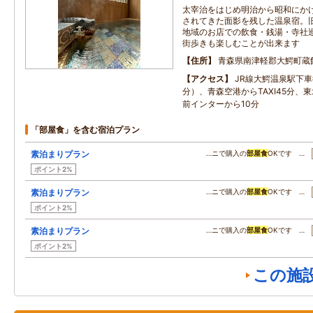
太宰治をはじめ明治から昭和にか
されてきた面影を残した温泉宿。
地域のお店での飲食・銭湯・寺社
街歩きも楽しむことが出来ます
住所
青森県南津軽郡大鰐町蔵
アクセス
JR線大鰐温泉駅下車徒
分）、青森空港からTAXI45分、
前インターから10分
「部屋食」を含む宿泊プラン
素泊まりプラン
…ニで購入の
部屋食
OKです …
ポイント2%
素泊まりプラン
…ニで購入の
部屋食
OKです …
ポイント2%
素泊まりプラン
…ニで購入の
部屋食
OKです …
ポイント2%
この施