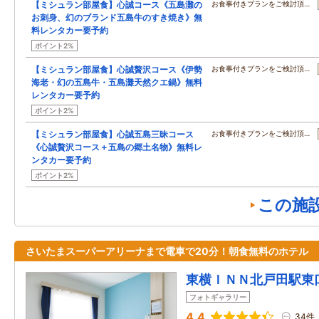
【ミシュラン部屋食】心誠コース《五島灘の
お食事付きプランをご検討頂…
お刺身、幻のブランド五島牛のすき焼き》無
料レンタカー要予約
ポイント2%
【ミシュラン部屋食】心誠贅沢コース《伊勢
お食事付きプランをご検討頂…
海老・幻の五島牛・五島灘天然クエ鍋》無料
レンタカー要予約
ポイント2%
【ミシュラン部屋食】心誠五島三昧コース
お食事付きプランをご検討頂…
《心誠贅沢コース＋五島の郷土名物》無料レ
ンタカー要予約
ポイント2%
この施
さいたまスーパーアリーナまで電車で20分！朝食無料のホテル
東横ＩＮＮ北戸田駅東
フォトギャラリー
4.4
34件