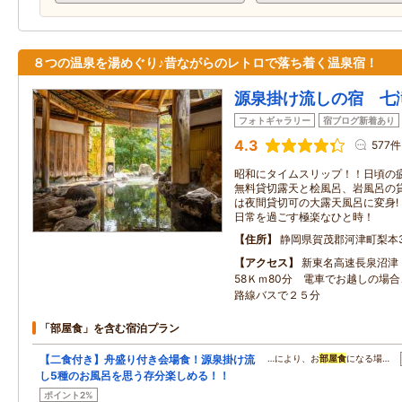
８つの温泉を湯めぐり♪昔ながらのレトロで落ち着く温泉宿！
源泉掛け流しの宿 七
フォトギャラリー
宿ブログ新着あり
4.3
577件
昭和にタイムスリップ！！日頃の
無料貸切露天と桧風呂、岩風呂の
は夜間貸切可の大露天風呂に変身!
日常を過ごす極楽なひと時！
住所
静岡県賀茂郡河津町梨本3
アクセス
新東名高速長泉沼津
58Ｋｍ80分 電車でお越しの場
路線バスで２５分
「部屋食」を含む宿泊プラン
【二食付き】舟盛り付き会場食！源泉掛け流
…により、お
部屋食
になる場…
し5種のお風呂を思う存分楽しめる！！
ポイント2%