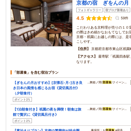
京都の宿 ぎをんの月
フォトギャラリー
宿ブログ新着あり
4.5
59件
こだわりある京料理が売りの１０室
の際はきめ細かなおもてなしでお
京都・祇園にお越しの際には、是非
こしやす。
住所
京都府京都市東山区祇園
アクセス
最寄駅「祇園四条駅
なります。
「部屋食」を含む宿泊プラン
【ぎをんの月おすすめ】[京懐石-月-]古き良
…舞姫ノ間(
部屋食
/クイーン…
き日本の風情を感じるお宿《貸切風呂付》
（夕朝食付）
ポイント2%
【1泊朝食付き】祇園の夜を満喫！朝食は旅
…舞姫ノ間(
部屋食
/クイーン…
館で贅沢に《貸切風呂付き》
ポイント2%
【素泊まりプラン】京都の繁華街が徒歩圏
…事場所：お
部屋食
※寝具…