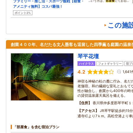
ファミリー・推し活・スポーツ観戦【朝食・
…いう方は、
部屋食
にてお召…
アメニティ無料】コスパ最強！
ポイント2%
この施
創業４００年、名だたる文人墨客も逗留した四季薫る庭園の温泉
琴平花壇
ハイクラス
フォトギャラリー
宿ブ
4.2
1,641
神宿る神秘の杜の麓に佇み、名だ
老舗宿。和の繊細な室礼とおもて
性が融合し、創業から400年の時
の貸切温泉露天風呂を備える。
住所
香川県仲多度郡琴平町１
アクセス
JR琴平駅徒歩約15
通寺ICより7ｋm。高松空港より車
「部屋食」を含む宿泊プラン