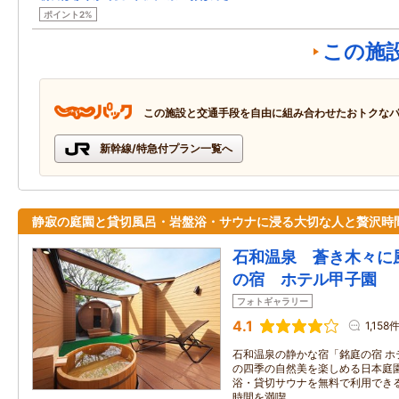
ポイント2%
この施
この施設と交通手段を自由に組み合わせたおトクな
新幹線/特急付プラン一覧へ
静寂の庭園と貸切風呂・岩盤浴・サウナに浸る大切な人と贅沢時
石和温泉 蒼き木々に
の宿 ホテル甲子園
フォトギャラリー
4.1
1,158
石和温泉の静かな宿「銘庭の宿 ホテ
の四季の自然美を楽しめる日本庭
浴・貸切サウナを無料で利用でき
時間を満喫。