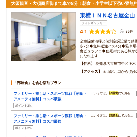
大須観音・大須商店街まで車で8分！朝食・小学生以下添い寝無
東横ＩＮＮ名古屋金山
フォトギャラリー
4.1
85件
全室除菌清掃と個別空調設備で綺
歩7分◆無料送迎バス4分◆駐車
食ビュッフェ◆住宅街にある静か
になれます
住所
愛知県名古屋市中区正木
アクセス
金山駅北口から徒歩
「部屋食」を含む宿泊プラン
ファミリー・推し活・スポーツ観戦【朝食・
…いう方は、
部屋食
にてお召…
アメニティ無料】コスパ最強！
ポイント2%
ファミリー・推し活・スポーツ観戦【朝食・
…いう方は、
部屋食
にてお召…
アメニティ無料】コスパ最強！
ポイント2%