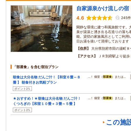
自家源泉かけ流しの宿
4.6
245件
閑静な環境に建つ和風旅館です。
泉が滾滾と湧き出る石造りの落ち着
能。貸切の家族風呂としてご利用
日お湯を抜いて清掃しております
住所
大分県別府市田の湯町８
アクセス
ＪＲ別府駅より徒歩
「部屋食」を含む宿泊プラン
朝食は大分名物 だんご汁！【和室６畳～８
…！ 個室（
部屋食
）または…
畳 】 朝食付きお気軽プラン
ポイント2%
★おすすめ！★朝食は大分名物 だんご汁！
…！ 個室（
部屋食
）または…
くつろぎの【和室１０畳＋３畳～５畳 】
ポイント2%
この施