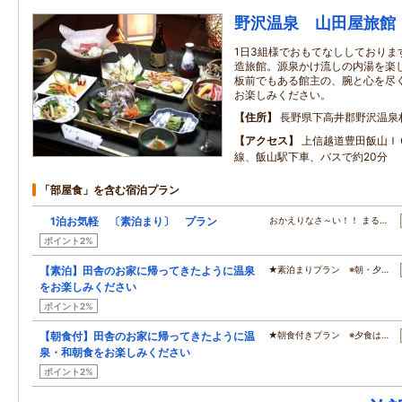
野沢温泉 山田屋旅館
1日3組様でおもてなししておりま
造旅館。源泉かけ流しの内湯を楽
板前でもある館主の、腕と心を尽
お楽しみください。
住所
長野県下高井郡野沢温泉
アクセス
上信越道豊田飯山Ｉ
線、飯山駅下車、バスで約20分
「部屋食」を含む宿泊プラン
1泊お気軽 〔素泊まり〕 プラン
おかえりなさ～い！！ まる…
ポイント2%
【素泊】田舎のお家に帰ってきたように温泉
★素泊まりプラン ※朝・夕…
をお楽しみください
ポイント2%
【朝食付】田舎のお家に帰ってきたように温
★朝食付きプラン ※夕食は…
泉・和朝食をお楽しみください
ポイント2%