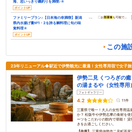
海、思いっきり磯釣りを満喫♪☆
ポイントUP
ファミリープラン♪【日本海の幸満喫】新潟
…。 〇お
部屋食
も可能で…
県内水揚げ量№1・2を誇る鯛料理に旬の味
覚料理☆
ポイントUP
この施
23年リニューアル◆駅近で伊勢観光に最適！女性専用宿で女子旅
伊勢二見 くつろぎの
の湯まるや（女性専用
フォトギャラリー
4.2
11件
三重県で唯一！大人の女性専用温
か？ 松阪牛や伊勢志摩の食材を使
ーツをこだわりの館内で堪能！ 貸
きをお過ごしください。
住所
三重県伊勢市二見町茶屋27