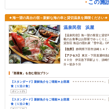
この施
★海一望の高台の宿～新鮮な海の幸と貸切温泉を満喫ください★
温泉民宿 浜屋
【温泉民宿】海一望の客室と貸切
載のお食事はお部屋でゆっくりと。 
貸別荘 海辺の隠れ家『雪中花』OP
住所
静岡県下田市須崎１４７
アクセス
東京－下田直通特急
４０分 伊豆急下田駅より、須崎
分＋徒歩５分
「部屋食」を含む宿泊プラン
【スタンダード】新鮮魚介をご堪能★お部屋
＝＝＝＝＝＝＝＝＝＝＝＝＝…
食［１泊２食］
ポイント2%
【スタンダード】新鮮魚介をご堪能★お部屋
＝＝＝＝＝＝＝＝＝＝＝＝＝…
食［１泊２食］