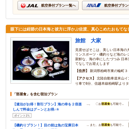
航空券付プラン一覧へ
航空券付プラン
眼下には紺碧の日本海と彼方に浮かぶ佐渡、真心こめたおもてな
旅館 大家
見渡せばそこは、美しい日本海の大
リンスポーツ・磯釣りなど海のレジ
新鮮な、海の幸にしたづつみ 日本
てなしでお迎えします
住所
新潟県柏崎市東の輪町３
アクセス
北陸自動車道米山イ
り車で8分、信越本線柏崎駅より
「部屋食」を含む宿泊プラン
【連泊がお得！割引プラン】海の幸を２倍楽
…。 〇お
部屋食
も可能で…
しんで料金はグ～ンとお得♪☆
ポイント2%
【磯釣りプラン！】目の前は魚の宝庫日本
… また、お
部屋食
も可能で…