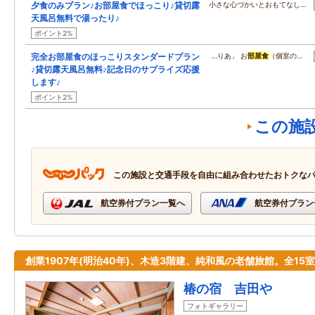
夕食のみプラン♪お部屋食でほっこり♪貸切露
小さな心づかいとおもてなし…
天風呂無料で湯ったり♪
ポイント2%
完全お部屋食のほっこりスタンダードプラン
…りあ」 お
部屋食
（個室の…
♪貸切露天風呂無料♪記念日のサプライズ応援
します♪
ポイント2%
この施
この施設と交通手段を自由に組み合わせたおトクな
航空券付プラン一覧へ
航空券付プラン
創業1907年(明治40年)、木造3階建、純和風の老舗旅館。全15
椿の宿 吉田や
フォトギャラリー