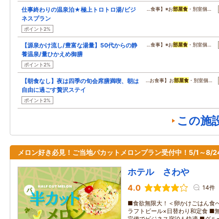
仕事終わりの温泉泊★極上トロトロ湯/ビジ
…食事】※お
部屋食
・別室個…
ネスプラン
ポイント2%
【源泉かけ流し/豊富な湯量】50代からの静
…食事】※お
部屋食
・別室個…
養温泉/量ひかえめ御膳
ポイント2%
【朝食なし】夜は四季の旬会席膳満喫、朝は
…お食事】お
部屋食
・別室個…
自由に過ごす贅沢ステイ
ポイント2%
この施
メロン好き必見！ご当地パカットメロンプラン受付中！5/1～8/2
ホテル さわや
4.0
14件
■食欲無限大！＜卵かけごはん食べ
ラフトビール×日替わり和定食 ■無
完備でビジネス宿泊も快適 ■グル