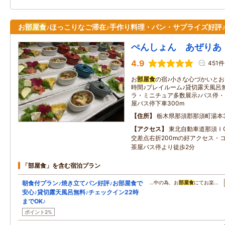
お
部屋食
♪ほっこりなご滞在♪手作り料理・パン・サプライズ好評
ぺんしょん あぜりあ
4.9
451件
お
部屋食
の宿♪小さな心づかいと
時間♪プレイルーム♪貸切露天風呂無
ラ・ミニチュア多数展示♪バス停・
屋バス停下車300m
住所
栃木県那須郡那須町湯本3
アクセス
東北自動車道那須Ｉ
交差点右折200mの好アクセス・
茶屋バス停より徒歩2分
「部屋食」を含む宿泊プラン
朝食付プラン♪焼き立てパン好評♪お部屋食で
…中の為、お
部屋食
にてお楽…
安心♪貸切露天風呂無料♪チェックイン22時
までOK♪
ポイント2%