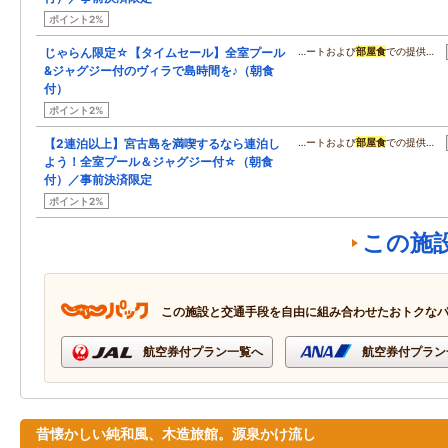
ポイント2%
じゃらん限定☆【タイムセール】全室プール
…ートおよび
部屋食
での提供…
&ジャグジー付のヴィラで島時間を♪（朝食
付）
ポイント2%
【2連泊以上】宮古島を満喫するなら連泊し
…ートおよび
部屋食
での提供…
よう！全室プール＆ジャグジー付☆（朝食
付）／事前決済限定
ポイント2%
この施
この施設と交通手段を自由に組み合わせたおトクな
航空券付プラン一覧へ
航空券付プラン
昔懐かしい純和風、木造旅館。源泉かけ流し