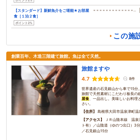
ポイント2%
【スタンダード】新鮮魚介をご堪能★お部屋
＝＝＝＝＝＝＝＝＝＝＝＝＝…
食［１泊２食］
ポイント2%
この施
創業百年、木造三階建て旅館。魚は全て天然。
旅館ますや
4.7
8件
世界遺産の石見銀山から車で15分
旅館で天然素材にこだわり板長の
屋食
、一品出し。美味しいお料理
さい。
住所
島根県大田市温泉津町温
アクセス
ＪＲ山陰本線 温泉
ト有）／山陰道（ゆのつ出口）3分
／石見銀山15分