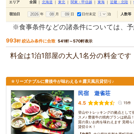
エリア
全国
｜
北海道
｜
東北
｜
関東・甲信越
｜
東海
｜
近畿・北陸
｜
年
月
日
日付未定
泊
宿泊日
人数等
※食事条件などの諸条件については、予
993
軒 絞込み条件に合致
541軒～570軒表示
料金は1泊1部屋の大人1名分の料金で
☆リーズナブルに豊後牛が味わえる☆露天風呂貸切り♪
民宿 遊雀荘
4.5
15件
登山やトレッキングの拠点として
スメ♪ 豊後牛の焼肉プランは絶品
質の良いお肉を味わえます 見晴ら
貸切ＯＫ！