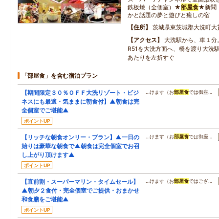
鉄板焼（全個室）★
部屋食
★新聞
かと話題の夢と遊びと癒しの宿
住所
茨城県東茨城郡大洗町大
アクセス
大洗駅から、車１分
R51を大洗方面へ、橋を渡り大洗
あたりを左折すぐ
「部屋食」を含む宿泊プラン
【期間限定３０％ＯＦＦ大洗リゾート・ビジ
…けます（お
部屋食
では御座…
ネスにも最適・気ままに朝食付】▲朝食は完
全個室でご堪能▲
ポイントUP
【リッチな朝食オンリー・プラン】▲一日の
…けます（お
部屋食
では御座…
始りは豪華な朝食で▲朝食は完全個室でお召
し上がり頂けます▲
ポイントUP
【直前割・スーパーマリン・タイムセール】
…けます（お
部屋食
ではござ…
▲朝夕２食付・完全個室でご提供・おまかせ
和食膳をご堪能▲
ポイントUP