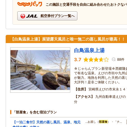
この施設と交通手段を自由に組み合わせたおトクな
航空券付プラン一覧へ
【白鳥温泉上湯】展望露天風呂と唯一無二の蒸し風呂が最高！！
白鳥温泉上湯
3.7
88件
☆じゃらんプラン新登場☆西郷隆
で有名な温泉。えびの市街や九州
が魅力。地熱を利用した天然の蒸
大評判！是非ご体験ください。
住所
宮崎県えびの市末永１４
アクセス
九州自動車道えびの
分
「部屋食」を含む宿泊プラン
【一泊二食付】天然の蒸し風呂、温泉、地元
…お渡し（
部屋食
） ・「チ…