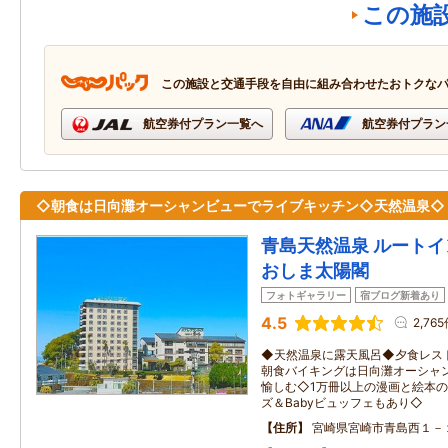
この施
この施設と交通手段を自由に組み合わせたおトクな
航空券付プラン一覧へ
航空券付プラン
◇朝食は日向灘オーシャンビューでライブキッチン◇天然温泉◇
青島天然温泉 ルート
おしま太陽閣
フォトギャラリー
宿ブログ新着あり
4.5
2,76
◆天然温泉に露天風呂◆夕食レス
朝食バイキングは日向灘オーシャ
愉しむ◇1万冊以上の漫画と絵本
ズ＆Babyビュッフェもあり◇
住所
宮崎県宮崎市青島西１－