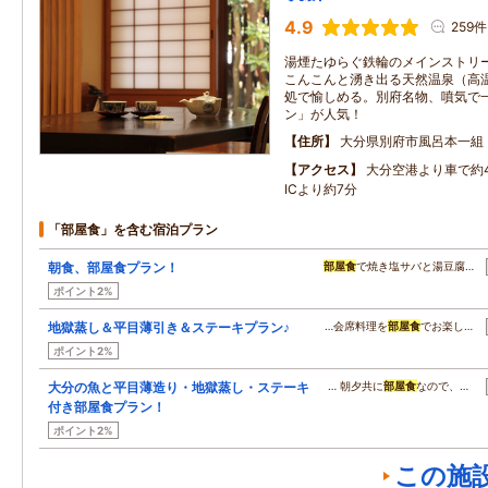
4.9
259件
湯煙たゆらぐ鉄輪のメインストリ
こんこんと湧き出る天然温泉（高
処で愉しめる。別府名物、噴気で
ン」が人気！
住所
大分県別府市風呂本一組
アクセス
大分空港より車で約4
ICより約7分
「部屋食」を含む宿泊プラン
朝食、部屋食プラン！
部屋食
で焼き塩サバと湯豆腐…
ポイント2%
地獄蒸し＆平目薄引き＆ステーキプラン♪
…会席料理を
部屋食
でお楽し…
ポイント2%
大分の魚と平目薄造り・地獄蒸し・ステーキ
… 朝夕共に
部屋食
なので、…
付き部屋食プラン！
ポイント2%
この施