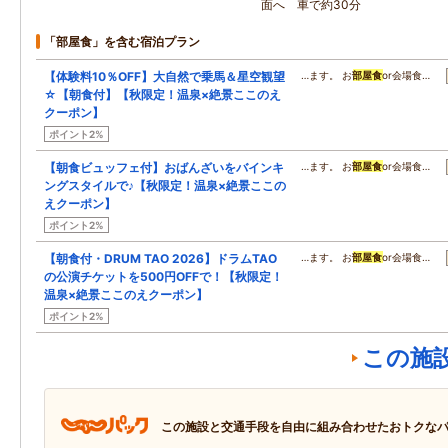
面へ 車で約30分
「部屋食」を含む宿泊プラン
【体験料10％OFF】大自然で乗馬＆星空観望
…ます。 お
部屋食
or会場食…
☆【朝食付】【秋限定！温泉×絶景ここのえ
クーポン】
ポイント2%
【朝食ビュッフェ付】おばんざいをバインキ
…ます。 お
部屋食
or会場食…
ングスタイルで♪【秋限定！温泉×絶景ここの
えクーポン】
ポイント2%
【朝食付・DRUM TAO 2026】ドラムTAO
…ます。 お
部屋食
or会場食…
の公演チケットを500円OFFで！【秋限定！
温泉×絶景ここのえクーポン】
ポイント2%
この施
この施設と交通手段を自由に組み合わせたおトクな