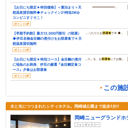
【お日にち限定★特別価格】＜素泊まり＞天
━━━━━━━━━━━━━…
然温泉貸切無料◆チェックイン21時迄OK◎
コンビニすぐそこ！
ポイントUP
【早期予約割】最大12,000円割引（1部屋）
…ったりとお
部屋食
で☆ ◆…
◆伊豆名物金目鯛の煮付けをお部屋食で☆天
然温泉貸切無料
ポイントUP
【お日にち限定★特別コース】金目鯛の煮付
…ス』を、お
部屋食
にてお愉…
に地魚のお刺身、伊豆の厳選『金目鯛定食コ
ース』夕食はお部屋食
ポイントUP
この施
水と光につつまれたシティホテル。岡崎城公園まで徒歩1分!!
岡崎ニューグランドホ
フォトギャラリー