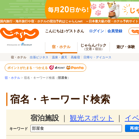
国内旅行・海外旅行や宿・ホテルの宿泊予約はじゃらんnet ～日本最大級の宿・ホテル予約サイト
こんにちは♪ゲストさん
ログイン
会員登録
じゃらんパック
宿・ホテル
遊び・体験
（交通＋宿泊）
宿・ホテル
出張ビジネス
温泉・露天
高級宿
日帰り・デイユース
ポイントがたまる・つかえる
宿・ホテル
> 宿名・キーワード検索（
部屋食
）
宿名・キーワード検索
宿泊施設
｜
観光スポット
｜
イ
キーワード