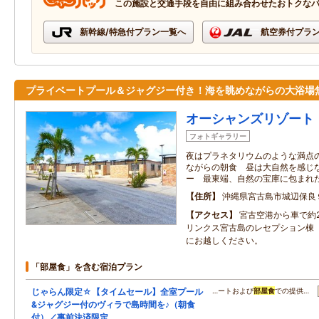
この施設と交通手段を自由に組み合わせたおトクな
新幹線/特急付プラン一覧へ
航空券付プラ
プライベートプール＆ジャグジー付き！海を眺めながらの大浴場
オーシャンズリゾート
フォトギャラリー
夜はプラネタリウムのような満点
ながらの朝食 昼は大自然を感じ
ー 最東端、自然の宝庫に包まれ
住所
沖縄県宮古島市城辺保良
アクセス
宮古空港から車で約
リンクス宮古島のレセプション棟
にお越しください。
「部屋食」を含む宿泊プラン
じゃらん限定☆【タイムセール】全室プール
…ートおよび
部屋食
での提供…
&ジャグジー付のヴィラで島時間を♪（朝食
付）／事前決済限定