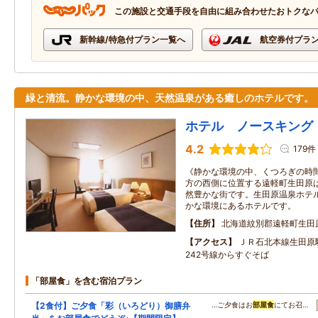
この施設と交通手段を自由に組み合わせたおトクな
新幹線/特急付プラン一覧へ
航空券付プラ
緑と清流。静かな環境の中、天然温泉がある癒しのホテルです。
ホテル ノースキング
4.2
179件
《静かな環境の中、くつろぎの時間
方の西側に位置する遠軽町生田原
然豊かな街です。生田原温泉ホテ
かな環境にあるホテルです。
住所
北海道紋別郡遠軽町生田
アクセス
ＪＲ石北本線生田原
242号線からすぐそば
「部屋食」を含む宿泊プラン
【2食付】ご夕食「彩（いろどり）御膳弁
…ご夕食はお
部屋食
にてお召…