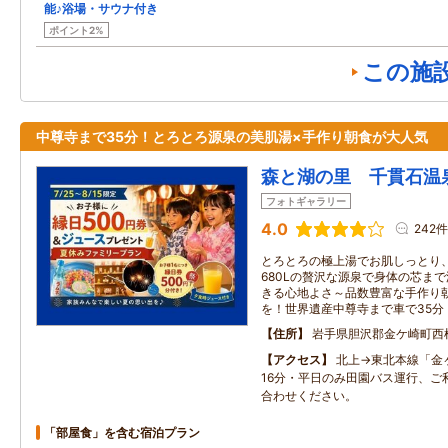
能♪浴場・サウナ付き
ポイント2%
この施
中尊寺まで35分！とろとろ源泉の美肌湯×手作り朝食が大人気
森と湖の里 千貫石温
フォトギャラリー
4.0
242件
とろとろの極上湯でお肌しっとり
680Lの贅沢な源泉で身体の芯ま
きる心地よさ～品数豊富な手作り
を！世界遺産中尊寺まで車で35分
住所
岩手県胆沢郡金ケ崎町西
アクセス
北上→東北本線「金
16分・平日のみ田園バス運行、ご
合わせください。
「部屋食」を含む宿泊プラン