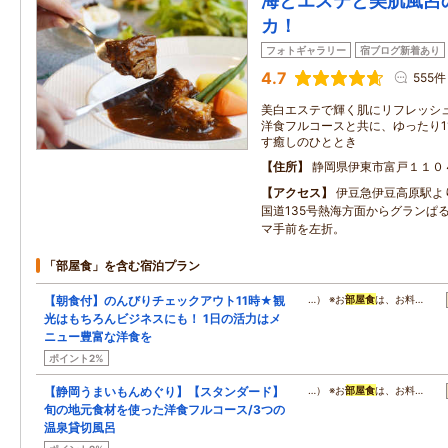
海とエステと美肌風呂
カ！
フォトギャラリー
宿ブログ新着あり
4.7
555件
美白エステで輝く肌にリフレッシ
洋食フルコースと共に、ゆったり1
す癒しのひととき
住所
静岡県伊東市富戸１１０
アクセス
伊豆急伊豆高原駅よ
国道135号熱海方面からグランぱ
マ手前を左折。
「部屋食」を含む宿泊プラン
【朝食付】のんびりチェックアウト11時★観
…） ※お
部屋食
は、お料…
光はもちろんビジネスにも！ 1日の活力はメ
ニュー豊富な洋食を
ポイント2%
【静岡うまいもんめぐり】【スタンダード】
…） ※お
部屋食
は、お料…
旬の地元食材を使った洋食フルコース/3つの
温泉貸切風呂