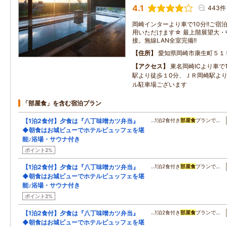
4.1
443件
岡崎インターより車で10分!!ご
用いただけます☆ 最上階展望大
接。無線LAN全室完備!!
住所
愛知県岡崎市康生町５１
アクセス
東名岡崎ICより車で
駅より徒歩１0分、ＪＲ岡崎駅よ
ル駐車場ございます
「部屋食」を含む宿泊プラン
【1泊2食付】夕食は『八丁味噌カツ弁当』
…1泊2食付き
部屋食
プランで…
◆朝食はお城ビューでホテルビュッフェを堪
能♪浴場・サウナ付き
ポイント2%
【1泊2食付】夕食は『八丁味噌カツ弁当』
…1泊2食付き
部屋食
プランで…
◆朝食はお城ビューでホテルビュッフェを堪
能♪浴場・サウナ付き
ポイント2%
【1泊2食付】夕食は『八丁味噌カツ弁当』
…1泊2食付き
部屋食
プランで…
◆朝食はお城ビューでホテルビュッフェを堪