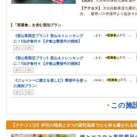
住所
大分県玖珠郡九重町湯坪
アクセス
大分自動車道九重I
分。 最寄バス停湯坪より徒歩５
「部屋食」を含む宿泊プラン
《登山客限定プラン》登山＆トレッキング
…ます。 ※
部屋食
は不可。…
に！1泊夕食付☆【夕食は豊後牛の焼肉】
ポイント2%
《登山客限定プラン》登山＆トレッキング
…ます。 ※
部屋食
は不可。…
に！1泊夕食付☆【夕食は豊後牛の焼肉】
ポイント2%
《ジューシーに郷土を楽しむ》豊後牛を使っ
…nese.） ※
部屋食
は不可。…
た焼肉プラン♪
ポイント2%
この施
【クチコミ◎】伊豆の地魚と3つの貸切温泉で心も体も癒される