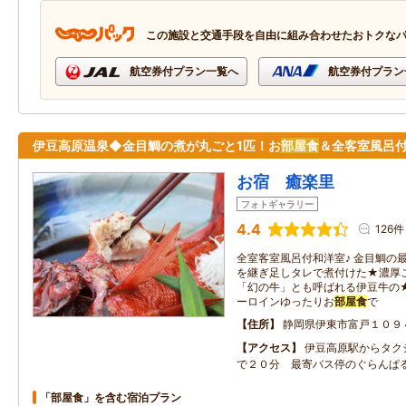
この施設と交通手段を自由に組み合わせたおトクな
航空券付プラン一覧へ
航空券付プラン
伊豆高原温泉◆金目鯛の煮が丸ごと1匹！お
部屋食
＆全客室風呂
お宿 癒楽里
フォトギャラリー
4.4
126件
全室客室風呂付和洋室♪ 金目鯛の
を継ぎ足しタレで煮付けた★濃厚
「幻の牛」とも呼ばれる伊豆牛の
ーロインゆったりお
部屋食
で
住所
静岡県伊東市富戸１０９
アクセス
伊豆高原駅からタク
で２０分 最寄バス停のぐらんぱ
「部屋食」を含む宿泊プラン